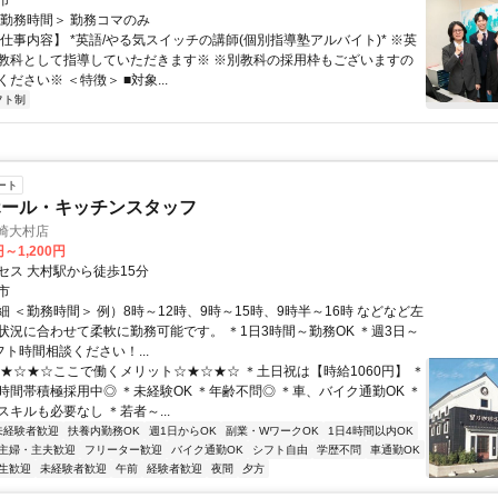
市
＜勤務時間＞ 勤務コマのみ
仕事内容】 *英語/やる気スイッチの講師(個別指導塾アルバイト)* ※英
教科として指導していただきます※ ※別教科の採用枠もございますの
ださい※ ＜特徴＞ ■対象...
フト制
ート
ホール・キッチンスタッフ
崎大村店
円～1,200円
セス 大村駅から徒歩15分
市
 ＜勤務時間＞ 例）8時～12時、9時～15時、9時半～16時 などなど左
状況に合わせて柔軟に勤務可能です。 ＊1日3時間～勤務OK ＊週3日～
フト時間相談ください！...
☆★☆★☆ここで働くメリット☆★☆★☆ ＊土日祝は【時給1060円】 ＊
時間帯積極採用中◎ ＊未経験OK ＊年齢不問◎ ＊車、バイク通勤OK ＊
キルも必要なし ＊若者～...
未経験者歓迎
扶養内勤務OK
週1日からOK
副業・WワークOK
1日4時間以内OK
主婦・主夫歓迎
フリーター歓迎
バイク通勤OK
シフト自由
学歴不問
車通勤OK
生歓迎
未経験者歓迎
午前
経験者歓迎
夜間
夕方