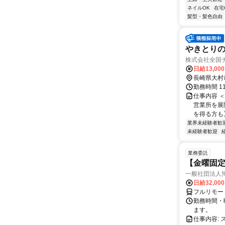
ネイルOK
在宅
髪型・髪色自由
やきとり
株式会社全国
日給13,00
長崎県大村
勤務時間 1
仕事内容 
営業所を展
を得る方も】 
業界未経験者歓
未経験者歓迎
業務委託
【金曜固
一般社団法人
日給32,00
フルリモー
勤務時間・曜
ます。
仕事内容: