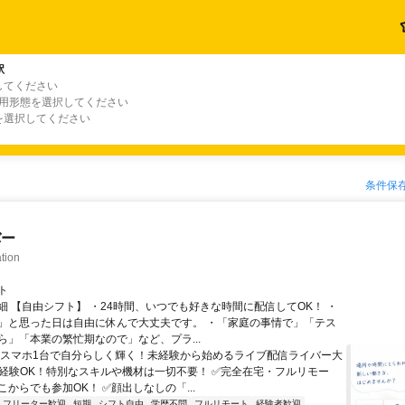
駅
してください
雇用形態を選択してください
を選択してください
条件保
バー
tion
ト
細 【自由シフト】 ・24時間、いつでも好きな時間に配信してOK！ ・
」と思った日は自由に休んで大丈夫です。 ・「家庭の事情で」「テス
ら」「本業の繁忙期なので」など、プラ...
＼スマホ1台で自分らしく輝く！未経験から始めるライブ配信ライバー大
未経験OK！特別なスキルや機材は一切不要！ ✅完全在宅・フルリモー
からでも参加OK！ ✅顔出しなしの「...
フリーター歓迎
短期
シフト自由
学歴不問
フルリモート
経験者歓迎