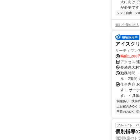
大に向けて
が必要です！
シフト自由
フ
同じ企業の求人
アイスクリ
サーティワン
時給1,200
アクセス 
長崎県大村
勤務時間 ・
ル：2週間
仕事内容 
す！ サー
す。 < 具
制服あり
扶養
土日祝のみOK
平日のみOK
学
アルバイト・パ
個別指導の
個別教室のト