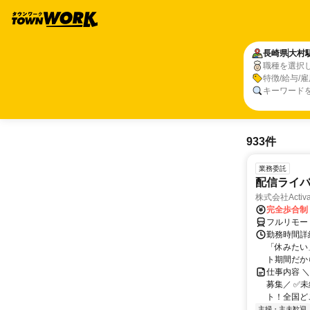
長崎県
大村
職種を選択
特徴/給与/
キーワード
933件
業務委託
配信ライ
株式会社Activa
完全歩合制
フルリモー
勤務時間詳
「休みたい
ト期間だか
仕事内容 
募集／ ✅
ト！全国どこ
主婦・主夫歓迎