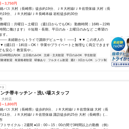
円～3,750円
連絡バス 大村（長崎県）徒歩約19分、ＪＲ大村線/ＪＲ佐世保線 大村（長
約19分、ＪＲ大村線/ＪＲ長崎本線 岩松徒歩約30分
市
勤務曜日：月曜日～土曜日 （週1日からでもOK） 勤務時間：16時～22時
時間に働けます） ※短期・長期、平日のみ・土曜日のみなど ご希望の
ます。
【―― 未経験からトライで講師デビューを！ ――】 ▼▼ この求人の
 ▼▼ □週1日・1科目～OK！ 学業やプライベートと無理なく両立できます
でも安心！ 教室長や...
1日4時間以内OK
土日祝のみOK
主婦・主夫歓迎
平日のみOK
学生歓迎
経験者歓迎
有資格者歓迎
研修あり
フルタイム歓迎
週2・3日からOK
シフト制
ート
ランチ帯キッチン・洗い場スタッフ
 大村店
円～1,800円
連絡バス 大村（長崎県）徒歩約9分、ＪＲ大村線/ＪＲ佐世保線 大村（長
約11分、ＪＲ大村線/ＪＲ佐世保線 諏訪徒歩約25分 大村（長崎県）(連
9分)大村（長崎県）(ＪＲ大村線/ＪＲ佐世保線)(約11分)諏訪(ＪＲ大村線/
市
)(約25分)
フトサイクル：2週間 ●10：00～15：00の間で3時間以上の勤務 （例）