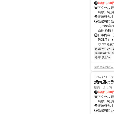
時給1,250
アクセス 
崎県）徒歩
長崎県大村
勤務時間 
（ご希望の
条件で働け
仕事内容 
POINT！
◎ □未経験
週1日からOK
未経験者歓迎
週4日以上OK
同じ企業の求人
アルバイト・パ
焼肉店の
焼肉 ふく寅
時給1,200
アクセス 
崎県）徒歩
絡バス)(約
長崎県大村
ＪＲ佐世保線
勤務時間 シ