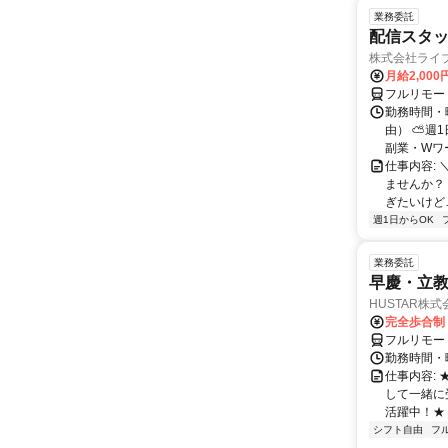
業務委託
配信スタッ
株式会社ライ
月給2,000
フルリモー
勤務時間・
由） ⛅週1
副業・Wワ
仕事内容: 
ませんか？
ぎたいけど…
週1日からOK
業務委託
早慶・立教
HUSTAR株式
完全歩合制
フルリモー
勤務時間・曜
仕事内容:
して一緒に
活躍中！★
シフト自由
フ