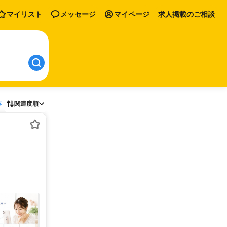
マイリスト
メッセージ
マイページ
求人掲載のご相談
存
関連度順