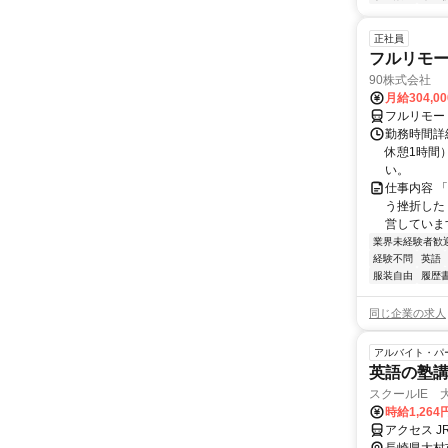
正社員
フルリモ
90株式会社
月給304,0
フルリモー
勤務時間詳
休憩1時間
い。
仕事内容 
う挫折したく
営しています
業界未経験者歓
経験不問
英語
服装自由
履歴
同じ企業の求人
アルバイト・パ
英語の塾講師
スクールIE 
時給1,264
アクセス J