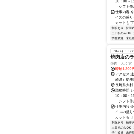
10：00～
・シフト作成
仕事内容 
イスの盛り
カットも 丁
制服あり
扶養
土日祝のみOK
学生歓迎
未経
アルバイト・パ
焼肉店の
焼肉 ふく寅
時給1,200
アクセス 
崎県）徒歩
絡バス)(約
長崎県大村
ＪＲ佐世保線
勤務時間 シ
10：00～
・シフト作成
仕事内容 
イスの盛り
カットも 丁
制服あり
扶養
土日祝のみOK
学生歓迎
未経