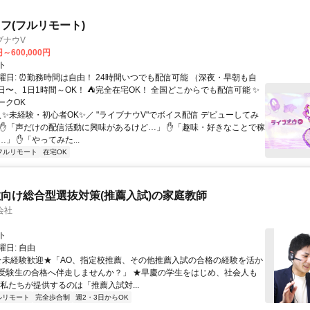
フ(フルリモート)
ブナウV
円～600,000円
ト
曜日: ⏰勤務時間は自由！ 24時間いつでも配信可能 （深夜・早朝も自
日〜、1日1時間～OK！ ⛺完全在宅OK！ 全国どこからでも配信可能 ✨
ークOK
＼✨未経験・初心者OK✨／ "ライブナウV"でボイス配信 デビューしてみ
 ✋「声だけの配信活動に興味があるけど…」 ✋「趣味・好きなことで稼
」 ✋「やってみた...
フルリモート
在宅OK
向け総合型選抜対策(推薦入試)の家庭教師
会社
ト
日: 自由
 ★未経験歓迎★「AO、指定校推薦、その他推薦入試の合格の経験を活か
受験生の合格へ伴走しませんか？」 ★早慶の学生をはじめ、社会人も
 私たちが提供するのは「推薦入試対...
ルリモート
完全歩合制
週2・3日からOK