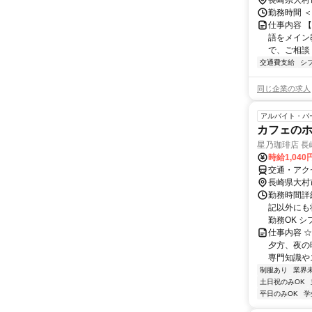
長崎県大村
勤務時間 
仕事内容 【
語をメイン
で、ご相談く
交通費支給
シ
同じ企業の求人
アルバイト・パ
カフェの
星乃珈琲店 長
時給1,040
交通・アク
長崎県大村
勤務時間詳細
記以外にも
勤務OK シ
仕事内容 
夕方、夜の
専門知識やス
制服あり
業界
土日祝のみOK
平日のみOK
学