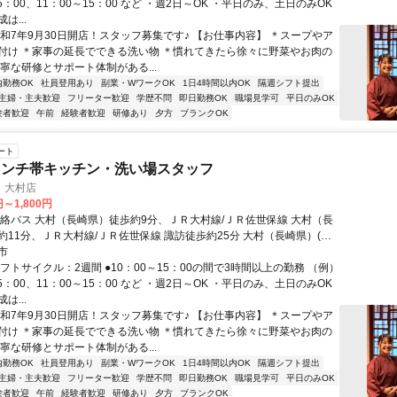
15：00、11：00～15：00 など ・週2日～OK ・平日のみ、土日のみOK
は...
令和7年9月30日開店！スタッフ募集です♪ 【お仕事内容】 ＊スープやア
付け ＊家事の延長でできる洗い物 ＊慣れてきたら徐々に野菜やお肉の
寧な研修とサポート体制がある...
内勤務OK
社員登用あり
副業・WワークOK
1日4時間以内OK
隔週シフト提出
主婦・主夫歓迎
フリーター歓迎
学歴不問
即日勤務OK
職場見学可
平日のみOK
験者歓迎
午前
経験者歓迎
研修あり
夕方
ブランクOK
ート
ランチ帯キッチン・洗い場スタッフ
 大村店
円～1,800円
連絡バス 大村（長崎県）徒歩約9分、ＪＲ大村線/ＪＲ佐世保線 大村（長
約11分、ＪＲ大村線/ＪＲ佐世保線 諏訪徒歩約25分 大村（長崎県）(連
9分)大村（長崎県）(ＪＲ大村線/ＪＲ佐世保線)(約11分)諏訪(ＪＲ大村線/
市
)(約25分)
フトサイクル：2週間 ●10：00～15：00の間で3時間以上の勤務 （例）
15：00、11：00～15：00 など ・週2日～OK ・平日のみ、土日のみOK
は...
令和7年9月30日開店！スタッフ募集です♪ 【お仕事内容】 ＊スープやア
付け ＊家事の延長でできる洗い物 ＊慣れてきたら徐々に野菜やお肉の
寧な研修とサポート体制がある...
内勤務OK
社員登用あり
副業・WワークOK
1日4時間以内OK
隔週シフト提出
主婦・主夫歓迎
フリーター歓迎
学歴不問
即日勤務OK
職場見学可
平日のみOK
験者歓迎
午前
経験者歓迎
研修あり
夕方
ブランクOK