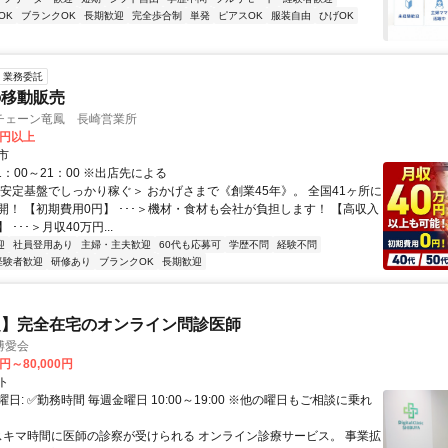
OK
ブランクOK
長期歓迎
完全歩合制
単発
ピアスOK
服装自由
ひげOK
業務委託
の移動販売
チェーン竜鳳 長崎営業所
0円以上
市
1：00～21：00 ※出店先による
＜安定基盤でしっかり稼ぐ＞ おかげさまで《創業45年》。 全国41ヶ所に
開！ 【初期費用0円】 ･･･＞機材・食材も会社が負担します！ 【高収入
･･･＞月収40万円...
迎
社員登用あり
主婦・主夫歓迎
60代も応募可
学歴不問
経験不問
経験者歓迎
研修あり
ブランクOK
長期歓迎
定】完全在宅のオンライン問診医師
博愛会
0円～80,000円
ト
日: ✅勤務時間 毎週金曜日 10:00～19:00 ※他の曜日もご相談に乗れ
 スキマ時間に医師の診察が受けられる オンライン診療サービス。 事業拡