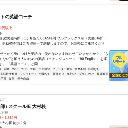
ートの英語コーチ
00円以上
ト
細 総労働時間：1ヶ月あたり165時間 フルフレックス制（実働8時間・
） ※勤務時間はご希望第一で調整しますので、お気軽にご相談くださ
「せっかく身につけた英語力、使わないまま眠らせていませんか？」 “も
ない”と願う人のための英語コーチングスクール 「90 English」を運
。 「英語コーチ」と聞...
迎
副業・WワークOK
主婦・主夫歓迎
フリーター歓迎
学歴不問
転勤なし
未経験者歓迎
フルリモート
残業なし
研修あり
在宅OK
ブランクOK
長期歓迎
書不要
髪型・髪色自由
ート
 / スクールIE 大村校
大村校
円～1,314円
R 大村駅 徒歩２分