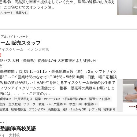
患者様に 高品質な医療の提供をしていくため、 医師の皆様のお力添え
 ご自宅などでのオンライン診...
ルリモート
残業なし
アルバイト・パート
ーム 販売スタッフ
アイスクリーム イオン大村店
円
連絡バス 大村（長崎県）徒歩約17分 大村市役所より徒歩5分
市
勤務時間： [1] 09:15～21:15 ・最低勤務日数（週）：2日 シフトサイク
 週2日～OK 営業時間のなかで1日3時間～5時間 時間・日数・曜日応相談
お客様の笑顔が嬉しい！HAPPYを届けるアイスクリーム販売のお仕事で
ティワンアイスクリームの店舗にて、 接客・販売等の業務をお願いしま
体的には、、、 > ・ご注文のお...
内勤務OK
社員登用あり
副業・WワークOK
1日4時間以内OK
隔週シフト提出
主婦・主夫歓迎
フリーター歓迎
バイク通勤OK
学歴不問
車通勤OK
生歓迎
経験者歓迎
ブランクOK
長期歓迎
週2・3日からOK
シフト制
社割あり
ート
塾講師/高校英語
ライ 大村校