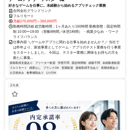
好きなゲームを仕事に。未経験から始めるアプリチェック業務
合同会社グランドリンク
フルリモート
月給270,000円～360,000円
勤務時間詳細 総労働時間：1ヶ月あたり160時間 勤務形態：固定時間
制 10:00〜19:00 （実働8時間／休憩1時間） ・残業少なめ ・ワーク
ライフバランス
仕事内容 ＼ゲームやアプリに関わる仕事を始めませんか？／ 当社で
は昨年より、新規事業としてゲーム・アプリのテスト業務を行う事業
をスタートしました。 今回は、テスター業務に興味をお持ちの方を
新たに募集...
資格取得支援あり
フリーター歓迎
学歴不問
固定時間制
経験不問
未経験者歓迎
フルリモート
残業なし
ブランクOK
長期歓迎
資格取得手当あり
長期休暇あり
土日祝休み
食事補助あり
ひげOK
正社員