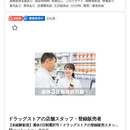
資格取得支援あり
固定時間制
転勤なし
フルリモート
経験者歓迎
研修あり
賞与あり
育休あり
交通費支給
土日祝休み
ひげOK
髪型・髪色自由
正社員
ドラッグストアの店舗スタッフ・登録販売者
【未経験歓迎】週休3日制選択可！ドラッグストアの登録販売スタッ