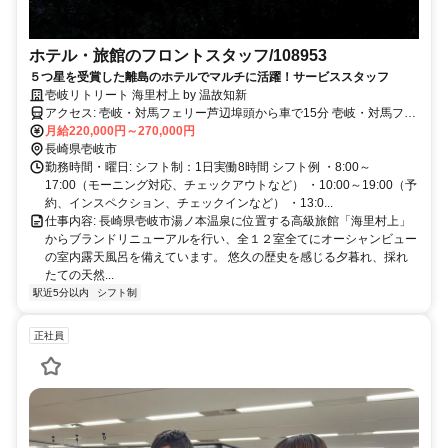
ホテル・旅館のフロントスタッフ/108953
５つ星を受賞した離島のホテルでマルチに活躍！サービススタッフ
壱岐リトリート 海里村上 by 温故知新
アクセス: 壱岐・対馬フェリー芦辺埠頭から車で15分 壱岐・対馬フェ
リー郷ノ浦港から車で18分
月給220,000円～270,000円
長崎県壱岐市
勤務時間・曜日: シフト制：1日実働8時間 シフト例 ・8:00～
17:00（モーニング対応、チェックアウトなど） ・10:00～19:00（予
約、インスペクション、チェックインなど） ・13:0...
仕事内容: 長崎県壱岐市湯ノ本温泉に位置する高級旅館「海里村上」
からブランドリニューアルを行い、全１２室全てにオーシャンビュー
の室内露天風呂を備えています。 悠久の歴史を感じる夕暮れ、採れ
たての天然...
駅近5分以内
シフト制
正社員