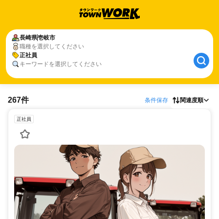
長崎県
壱岐市
職種を選択してください
正社員
キーワードを選択してください
267件
条件保存
関連度順
正社員