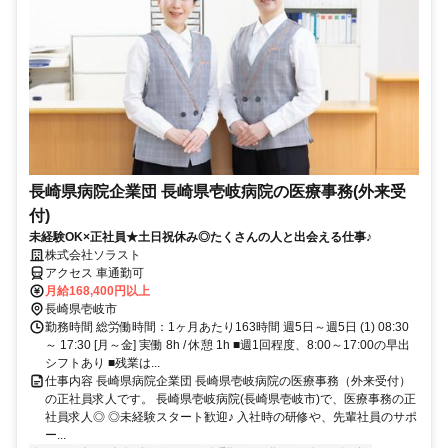
長崎県病院企業団 長崎県壱岐病院の医療事務(外来受
付)
未経験OK×正社員★土日祝休み◎たくさんの人と出会える仕事♪
株式会社ソラスト
アクセス 車通勤可
月給168,400円以上
長崎県壱岐市
勤務時間 総労働時間：1ヶ月あたり163時間 週5日～週5日 (1) 08:30
～ 17:30 [月～金] 実働 8h / 休憩 1h ■週1回程度、8:00～17:00の早出
シフトあり ■残業は...
仕事内容 長崎県病院企業団 長崎県壱岐病院の医療事務（外来受付）
の正社員求人です。 長崎県壱岐病院(長崎県壱岐市)で、医療事務の正
社員求人◎ ◎未経験スタート歓迎♪ 入社時の研修や、先輩社員のサポ
ー...