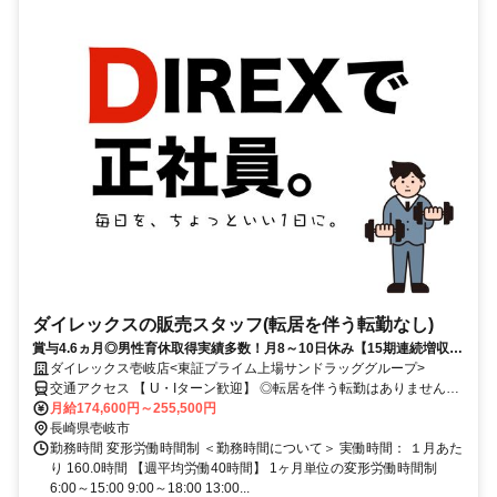
ダイレックスの販売スタッフ(転居を伴う転勤なし)
賞与4.6ヵ月◎男性育休取得実績多数！月8～10日休み【15期連続増収・
増益】★だれでもできる仕事は、あなたにしかできない仕事でもある。
ダイレックス壱岐店<東証プライム上場サンドラッググループ>
交通アクセス 【 U・Iターン歓迎】 ◎転居を伴う転勤はありません。
◎マイカー通勤OK
月給174,600円～255,500円
長崎県壱岐市
勤務時間 変形労働時間制 ＜勤務時間について＞ 実働時間： １月あた
り 160.0時間 【週平均労働40時間】 1ヶ月単位の変形労働時間制
6:00～15:00 9:00～18:00 13:00...