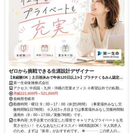
ゼロから挑戦できる生涯設計デザイナー
【未経験OK｜土日祝休みで年休120日以上✨】プラチナくるみん認定取
得✨女性が多数活躍中✨
第一生命保険株式会社
アクセス: 中四国・九州・沖縄の営業オフィス ※希望以外での転勤な
し 【中国】鳥取、島根、岡山、広島、山口 【四国】香川、徳島、愛
月給221,000円～521,000円
媛、高知 【九州】福岡、佐賀、長崎、熊本、大分、宮崎、鹿児島、
長崎県壱岐市
沖縄 <試用期間の勤務地> 入社後6ヶ月は、配属支社に近いキャリア
勤務時間・曜日: 9：00～17：00（休憩1時間） （事業場外みなし労
カレッジで研修を実施します。通勤が難しい場合、リモート受講も相
働時間制1日7時間） ※入社3ヶ月目までは事業場外みなし労働時間制
談可能です。7ヶ月以降は中四国・九州沖縄に所在する営業オフィス
適用外（9：00～17:00／実働7時間）です。
の勤務となります。 ✼┈┈┈┈┈┈┈┈┈┈┈┈┈┈┈┈┈┈┈✼
仕事内容: 大手企業での安定した環境で キャリアもプライベートも充
実させたい！ そんなあなたにオススメ✨ WEB面談OK！ ※人気求人
のため、まずは「保存」がおすすめです。 ✼┈┈┈┈この求人の...