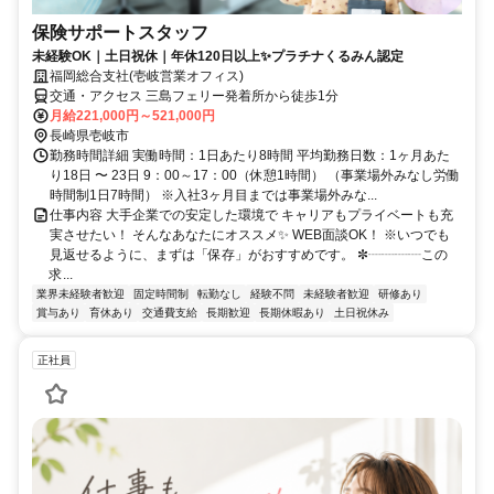
保険サポートスタッフ
未経験OK｜土日祝休｜年休120日以上✨プラチナくるみん認定
福岡総合支社(壱岐営業オフィス)
交通・アクセス 三島フェリー発着所から徒歩1分
月給221,000円～521,000円
長崎県壱岐市
勤務時間詳細 実働時間：1日あたり8時間 平均勤務日数：1ヶ月あた
り18日 〜 23日 9：00～17：00（休憩1時間） （事業場外みなし労働
時間制1日7時間） ※入社3ヶ月目までは事業場外みな...
仕事内容 大手企業での安定した環境で キャリアもプライベートも充
実させたい！ そんなあなたにオススメ✨ WEB面談OK！ ※いつでも
見返せるように、まずは「保存」がおすすめです。 ✼┈┈┈┈この
求...
業界未経験者歓迎
固定時間制
転勤なし
経験不問
未経験者歓迎
研修あり
賞与あり
育休あり
交通費支給
長期歓迎
長期休暇あり
土日祝休み
正社員