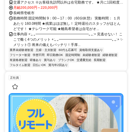
交通アクセス ※お客様先訪問以外は在宅勤務です。 ★月に1回程度、
福岡（九州内）に出社の可能性があります。
月給200,000円～220,000円
長崎県壱岐市
勤務時間 固定時間制 9：00～17：00（60分休憩） 実働時間： １月
あたり 160.0時間 ★残業はほぼ無し！ 定時退社のスタッフがほとん
どです！ ★テレワーク可能 ★離島希望者は自宅がオ...
仕事内容 +:｡.｡━━━━━━━━━━━━━━━｡.｡:+ 見逃せない！ こ
こで働く4つのメリット +:｡.｡━━━━━━━━━━━━━━━｡.｡:+ ✨
メリット① 将来の備えもバッチリ！手厚...
業界未経験者歓迎
主婦・主夫歓迎
60代も応募可
資格取得支援あり
フリーター歓迎
学歴不問
即日勤務OK
固定時間制
未経験者歓迎
経験者歓迎
有資格者歓迎
研修あり
賞与あり
ブランクOK
交通費支給
長期歓迎
フルタイム歓迎
日払いOK
賞与年2回あり
正社員