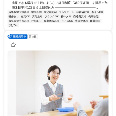
成長できる環境 ✅主観によらない評価制度「360度評価」を採用 ✅年
間休日平均128日＆土日祝休み ―――――――――――――...
資格取得支援あり
学歴不問
固定時間制
フルリモート
経験者歓迎
ネイルOK
研修あり
在宅OK
賞与あり
ブランクOK
育休あり
交通費支給
長期歓迎
資格取得手当あり
社割あり
長期休暇あり
ピアスOK
土日祝休み
服装自由
ひげOK
正社員