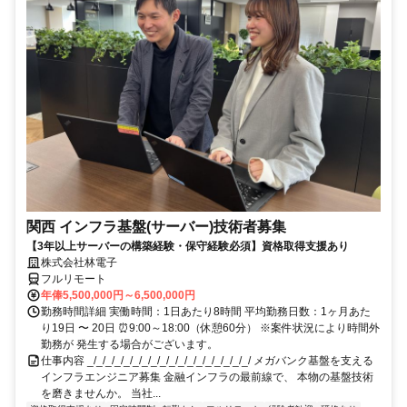
関西 インフラ基盤(サーバー)技術者募集
【3年以上サーバーの構築経験・保守経験必須】資格取得支援あり
株式会社林電子
フルリモート
年俸5,500,000円～6,500,000円
勤務時間詳細 実働時間：1日あたり8時間 平均勤務日数：1ヶ月あた
り19日 〜 20日 ⏰9:00～18:00（休憩60分） ※案件状況により時間外
勤務が 発生する場合がございます。
仕事内容 _/_/_/_/_/_/_/_/_/_/_/_/_/_/_/_/_/_/ メガバンク基盤を支える
インフラエンジニア募集 金融インフラの最前線で、 本物の基盤技術
を磨きませんか。 当社...