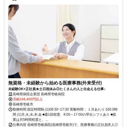
無資格・未経験から始める医療事務(外来受付)
未経験OK×正社員★土日祝休み◎たくさんの人と出会える仕事♪
長崎県病院企業団 長崎県壱岐病院
月給168,400円以上
長崎県壱岐市
勤務時間 固定時間制 (1)08:30~17:30 実働時間： １月あたり 160.0時
間 (1)月,火,水,木,金 ■週1回程度、8:00～17:00の早出シフトあり ■残
業は月5時間程度と、...
仕事内容 長崎県壱岐病院(長崎県壱岐市)で、医療事務の正社員求人◎