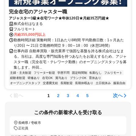
完全在宅のアジャスター職
アジャスター3級★在宅ワーク★年休120日★月給35万円超★
株式会社はなまる
フルリモート
月給355,000円以上
勤務時間詳細 実働時間：1日あたり8時間 平均勤務日数：1ヶ月あた
り20日 〜 21日 ⏰勤務時間⏰ 9：00～18：00（休憩1時間）
仕事内容 自動車買取・販売業界で強固な基盤を誇る株式会社はなま
る。当社は、高度な専門知識を持つあなたをお迎えするため、アジャ
スター職（完全在宅・テレワーク勤務）のオープニングスタッフを募
集します。外回...
主婦・主夫歓迎
フリーター歓迎
学歴不問
固定時間制
転勤なし
フルリモート
経験者歓迎
研修あり
在宅OK
賞与あり
ブランクOK
育休あり
オープニングスタッフ
交通費支給
長期歓迎
長期休暇あり
土日祝休み
服装自由
前へ
次へ
1
2
3
4
5
この条件の新着求人を受け取る
長崎県 / 壱岐市
正社員