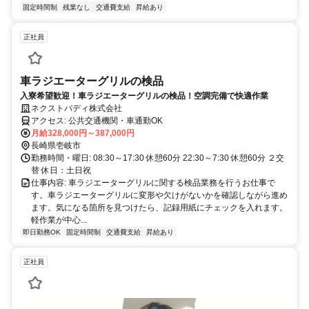
固定時間制
残業なし
交通費支給
昇給あり
正社員
車ラジエーターグリルの検品
入寮希望歓迎！車ラジエーターグリルの検品！空調完備で快適作業
ネクストバディ株式会社
アクセス: 公共交通機関・車通勤OK
月給328,000円～387,000円
長崎県壱岐市
勤務時間・曜日: 08:30～17:30 休憩60分 22:30～7:30 休憩60分 ２交
替 休日：土日祝
仕事内容: 車ラジエーターグリルに関する検品業務を行うお仕事で
す。車ラジエーターグリルに変形や欠けがないかを確認しながら進め
ます。気になる箇所を見つけたら、記録用紙にチェックを入れます。
軽作業が中心...
即日勤務OK
固定時間制
交通費支給
昇給あり
正社員