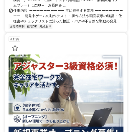
ムプレー） 12:00～ お昼休み ...
仕事内容: ーーーーーーーーーー 主に担当する業務 ーーーーーーーー
ーー ・開発中ゲームの動作テスト ・操作方法や画面表示の確認 ・仕
様書やチェックリストに沿った検証 ・バグや不自然な挙動の発見 ...
固定時間制
在宅OK
昇給あり
正社員