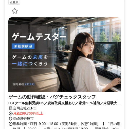
正社員
ゲームの動作確認・バグチェックスタッフ
ITスクール無料受講OK／資格取得支援あり／家賃60％補助／未経験大歓
迎／土日祝休み／年間休日135日
合同会社ZERO
月給299,700円以上
長崎県壱岐市
勤務時間・曜日: 9:00～18:00（実働8時間、休憩1時間） 【 1日の勤
務例 】 09:00～ 出勤・テスト内容確認 10:00～ 業務開始（ゲー