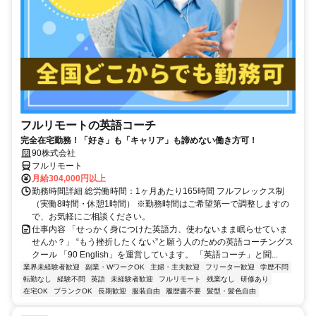
フルリモートの英語コーチ
完全在宅勤務！「好き」も「キャリア」も諦めない働き方可！
90株式会社
フルリモート
月給304,000円以上
勤務時間詳細 総労働時間：1ヶ月あたり165時間 フルフレックス制
（実働8時間・休憩1時間） ※勤務時間はご希望第一で調整しますの
で、お気軽にご相談ください。
仕事内容 「せっかく身につけた英語力、使わないまま眠らせていま
せんか？」 “もう挫折したくない”と願う人のための英語コーチングス
クール 「90 English」を運営しています。 「英語コーチ」と聞...
業界未経験者歓迎
副業・WワークOK
主婦・主夫歓迎
フリーター歓迎
学歴不問
転勤なし
経験不問
英語
未経験者歓迎
フルリモート
残業なし
研修あり
在宅OK
ブランクOK
長期歓迎
服装自由
履歴書不要
髪型・髪色自由