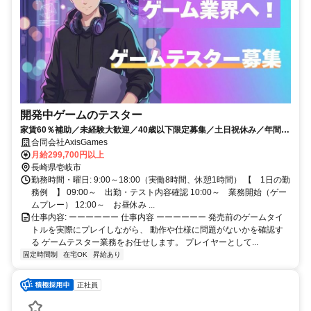
開発中ゲームのテスター
家賃60％補助／未経験大歓迎／40歳以下限定募集／土日祝休み／年間休
日135日
合同会社AxisGames
月給299,700円以上
長崎県壱岐市
勤務時間・曜日: 9:00～18:00（実働8時間、休憩1時間） 【 1日の勤
務例 】 09:00～ 出勤・テスト内容確認 10:00～ 業務開始（ゲー
ムプレー） 12:00～ お昼休み ...
仕事内容: ーーーーーー 仕事内容 ーーーーーー 発売前のゲームタイ
トルを実際にプレイしながら、 動作や仕様に問題がないかを確認す
る ゲームテスター業務をお任せします。 プレイヤーとして...
固定時間制
在宅OK
昇給あり
正社員