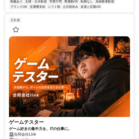
制服あり
主婦・主夫歓迎
学歴不問
車通勤OK
転勤なし
未経験者歓迎
ブランクOK
交通費支給
シフト制
土日祝休み
友達と応募OK
正社員
ゲームテスター
ゲーム好きの集中力を、ITの仕事に。
合同会社Link