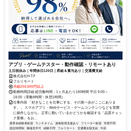
アプリ・ゲームテスター・動作確認・リモートあり
土日祝休み｜年間休日120日｜昇給＆賞与あり｜交通費支給
株式会社H.T.F
フルリモート
月給250,000円以上
勤務時間詳細 総労働時間：1ヶ月あたり160時間 平日 9:00～
18:00（実働8時間・休憩1時間）
仕事内容 「好きなことを仕事にする、その第一歩がここにありま
す。」 スマホアプリ・Webサービス・ゲームコンテンツなどを実際
に操作しながら、正常に動いているかどうかを確認する「品質チェッ
ク業務」をお...
業界未経験者歓迎
ランチタイム
資格取得支援あり
フリーター歓迎
学歴不問
固定時間制
職場見学可
経験不問
フルリモート
交通費全額支給
午前