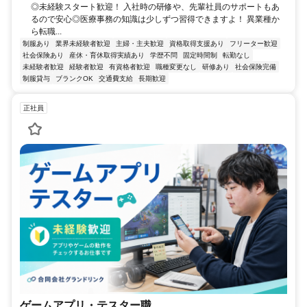
◎未経験スタート歓迎！ 入社時の研修や、先輩社員のサポートもあ
るので安心◎医療事務の知識は少しずつ習得できますよ！ 異業種か
ら転職...
制服あり
業界未経験者歓迎
主婦・主夫歓迎
資格取得支援あり
フリーター歓迎
社会保険あり
産休・育休取得実績あり
学歴不問
固定時間制
転勤なし
未経験者歓迎
経験者歓迎
有資格者歓迎
職種変更なし
研修あり
社会保険完備
制服貸与
ブランクOK
交通費支給
長期歓迎
正社員
ゲームアプリ・テスター職