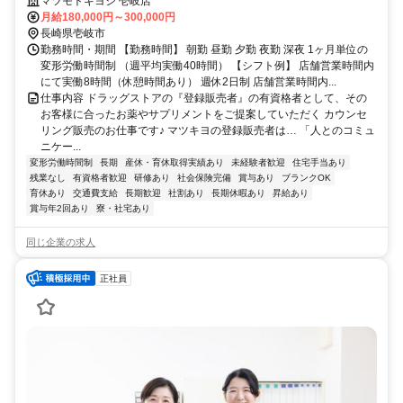
フ！安定企業！
マツモトキヨシ 壱岐店
月給180,000円～300,000円
長崎県壱岐市
勤務時間・期間 【勤務時間】 朝勤 昼勤 夕勤 夜勤 深夜 1ヶ月単位の
変形労働時間制 （週平均実働40時間） 【シフト例】 店舗営業時間内
にて実働8時間（休憩時間あり） 週休2日制 店舗営業時間内...
仕事内容 ドラッグストアの『登録販売者』の有資格者として、その
お客様に合ったお薬やサプリメントをご提案していただく カウンセ
リング販売のお仕事です♪ マツキヨの登録販売者は… 「人とのコミュ
ニケー...
変形労働時間制
長期
産休・育休取得実績あり
未経験者歓迎
住宅手当あり
残業なし
有資格者歓迎
研修あり
社会保険完備
賞与あり
ブランクOK
育休あり
交通費支給
長期歓迎
社割あり
長期休暇あり
昇給あり
賞与年2回あり
寮・社宅あり
同じ企業の求人
正社員