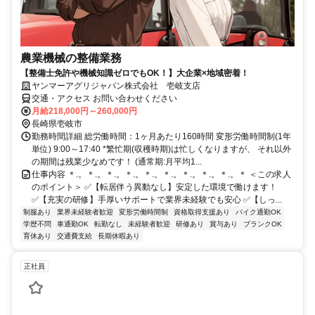
農業機械の整備業務
【整備士免許や機械知識ゼロでもOK！】大企業×地域密着！
ヤンマーアグリジャパン株式会社 壱岐支店
交通・アクセス お問い合わせください
月給218,000円～260,000円
長崎県壱岐市
勤務時間詳細 総労働時間：1ヶ月あたり160時間 変形労働時間制(1年
単位) 9:00～17:40 *繁忙期(収穫時期)は忙しくなりますが、 それ以外
の期間は残業少なめです！ (通常期:月平均1...
仕事内容 ＊.。＊.。＊.。＊.。＊.。＊.。＊.。＊.。＊.。＊ ＜この求人
のポイント＞ ✅【転居伴う異動なし】安定した環境で働けます！
✅【充実の研修】手厚いサポートで業界未経験でも安心 ✅【しっ...
制服あり
業界未経験者歓迎
変形労働時間制
資格取得支援あり
バイク通勤OK
学歴不問
車通勤OK
転勤なし
未経験者歓迎
研修あり
賞与あり
ブランクOK
育休あり
交通費支給
長期休暇あり
正社員