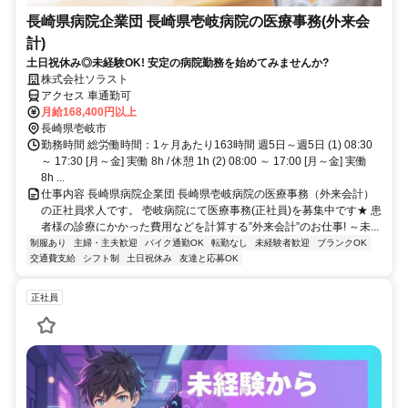
長崎県病院企業団 長崎県壱岐病院の医療事務(外来会
計)
土日祝休み◎未経験OK! 安定の病院勤務を始めてみませんか?
株式会社ソラスト
アクセス 車通勤可
月給168,400円以上
長崎県壱岐市
勤務時間 総労働時間：1ヶ月あたり163時間 週5日～週5日 (1) 08:30
～ 17:30 [月～金] 実働 8h / 休憩 1h (2) 08:00 ～ 17:00 [月～金] 実働
8h ...
仕事内容 長崎県病院企業団 長崎県壱岐病院の医療事務（外来会計）
の正社員求人です。 壱岐病院にて医療事務(正社員)を募集中です★ 患
者様の診療にかかった費用などを計算する”外来会計”のお仕事! ～未...
制服あり
主婦・主夫歓迎
バイク通勤OK
転勤なし
未経験者歓迎
ブランクOK
交通費支給
シフト制
土日祝休み
友達と応募OK
正社員