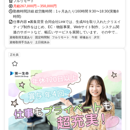
フルリモート
月給267,000円～350,000円
勤務時間詳細 総労働時間：1ヶ月あたり160時間 9:30〜18:30(実働8
時間)
仕事内容 ●募集背景 合同会社Linkでは、生成AIを取り入れたクリエイ
ティブ制作をはじめ、EC・物販事業、Webサイト制作、システム関
連のサポートなど、幅広いサービスを展開しています。 その中で...
資格取得支援あり
固定時間制
フルリモート
午前
研修あり
夕方
資格取得手当あり
土日祝休み
正社員