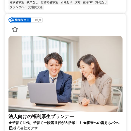
経験者歓迎
残業なし
有資格者歓迎
研修あり
夕方
在宅OK
賞与あり
ブランクOK
交通費支給
正社員
法人向けの福利厚生プランナー
★子育て世代、子育て一段落世代が大活躍！！ ★将来への備えもバッチ
リな【退職金＆退職年金制度】あり！
株式会社ガクサ