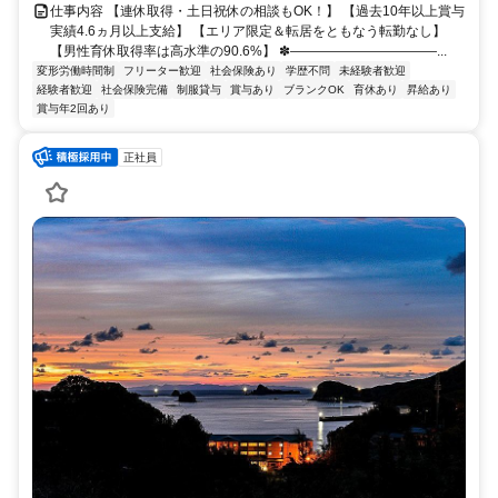
仕事内容 【連休取得・土日祝休の相談もOK！】 【過去10年以上賞与
実績4.6ヵ月以上支給】 【エリア限定＆転居をともなう転勤なし】
【男性育休取得率は高水準の90.6%】 ✽―――――――――――...
変形労働時間制
フリーター歓迎
社会保険あり
学歴不問
未経験者歓迎
経験者歓迎
社会保険完備
制服貸与
賞与あり
ブランクOK
育休あり
昇給あり
賞与年2回あり
正社員