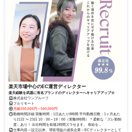
楽天市場中心のEC運営ディレクター
楽天経験を武器に有名ブランドのディレクターへキャリアアップ☆
株式会社ワンプルーフ
フルリモート
月給300,000円～500,000円
勤務時間詳細 実働時間：1日あたり8時間 平均勤務日数：1ヶ月あた
り21日 〜 23日 10：00～19：00（実働8時間） ＊柔軟な「ズレ勤制
度」あり！ 出社時間を前後2時間ズラせます。 有給を...
仕事内容 ✅設立以来、増収増益の成長企業 ✅ECディレクターとして