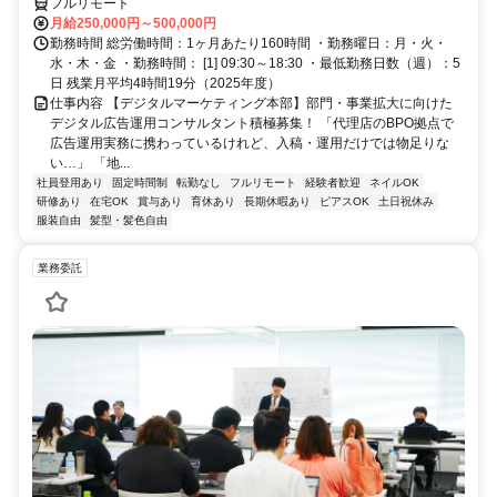
フルリモート
月給250,000円～500,000円
勤務時間 総労働時間：1ヶ月あたり160時間 ・勤務曜日：月・火・
水・木・金 ・勤務時間： [1] 09:30～18:30 ・最低勤務日数（週）：5
日 残業月平均4時間19分（2025年度）
仕事内容 【デジタルマーケティング本部】部門・事業拡大に向けた
デジタル広告運用コンサルタント積極募集！ 「代理店のBPO拠点で
広告運用実務に携わっているけれど、入稿・運用だけでは物足りな
い…」 「地...
社員登用あり
固定時間制
転勤なし
フルリモート
経験者歓迎
ネイルOK
研修あり
在宅OK
賞与あり
育休あり
長期休暇あり
ピアスOK
土日祝休み
服装自由
髪型・髪色自由
業務委託