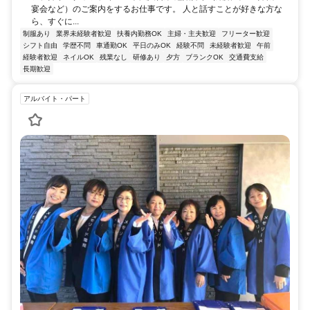
宴会など）のご案内をするお仕事です。 人と話すことが好きな方な
ら、すぐに...
制服あり
業界未経験者歓迎
扶養内勤務OK
主婦・主夫歓迎
フリーター歓迎
シフト自由
学歴不問
車通勤OK
平日のみOK
経験不問
未経験者歓迎
午前
経験者歓迎
ネイルOK
残業なし
研修あり
夕方
ブランクOK
交通費支給
長期歓迎
アルバイト・パート