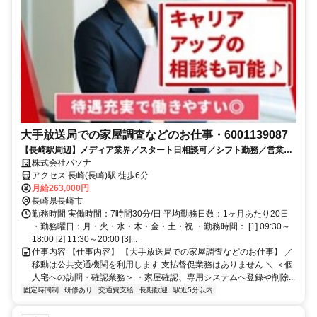
大手放送局での家屋調査などのお仕事・6001139087
【長崎駅周辺】メディア業界／スタート日相談可／シフト勤務／営業の
お仕事です
株式会社パソナ
アクセス 長崎(長崎)駅 徒歩6分
月給263,000円
長崎県長崎市
勤務時間 実働時間：7時間30分/日 平均勤務日数：1ヶ月あたり20日
・勤務曜日：月・火・水・木・金・土・祝 ・勤務時間： [1] 09:30～
18:00 [2] 11:30～20:00 [3]...
仕事内容 【仕事内容】 【大手放送局での家屋調査などのお仕事】 ／
移動は公共交通機関を利用します 支払督促業務はありません ＼ ＜個
人宅への訪問・確認業務＞ ・家屋確認、専用システムへ登録や削除...
固定時間制
研修あり
交通費支給
長期歓迎
駅近5分以内