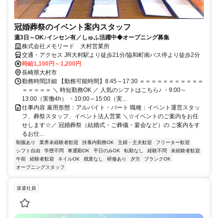
冠婚葬祭のイベント案内スタッフ
週3日～OK♪インセン有／しゅふ活躍中◆オープニング募集
株式会社メモリード 大村営業所
交通・アクセス JR大村駅より徒歩21分/協和町南バス停より徒歩2分
時給1,100円～1,200円
長崎県大村市
勤務時間詳細 【勤務可能時間】8:45～17:30 ＝＝＝＝＝＝＝＝＝＝＝
＝＝＝＝＝ ＼ 時短勤務OK ／ 人気のシフトはこちら♪ ・9:00～
13:00（実働4h） ・10:00～15:00（実...
仕事内容 雇用形態：アルバイト・パート 職種：イベント運営スタッ
フ、葬祭スタッフ、イベント法人営業 ＼☆イベントのご案内をお任
せします☆／ 冠婚葬祭（結婚式・ご葬儀・宴会など）の ご案内をす
るお仕...
制服あり
業界未経験者歓迎
扶養内勤務OK
主婦・主夫歓迎
フリーター歓迎
シフト自由
学歴不問
車通勤OK
平日のみOK
転勤なし
経験不問
未経験者歓迎
午前
経験者歓迎
ネイルOK
残業なし
研修あり
夕方
ブランクOK
オープニングスタッフ
派遣社員