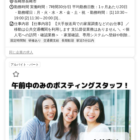
長崎県長崎市
勤務時間 実働時間：7時間30分/日 平均勤務日数：1ヶ月あたり20日
・勤務曜日：月・火・水・木・金・土・祝 ・勤務時間： [1] 10:30～
19:00 [2] 11:30～20:00 [3]...
仕事内容 【仕事内容】 【大手放送局での家屋調査などのお仕事】 ／
移動は公共交通機関を利用します 支払督促業務はありません ＼ ＜個
人宅への訪問・確認業務＞ ・家屋確認、専用システムへ登録や削除...
固定時間制
研修あり
交通費支給
長期歓迎
駅近5分以内
同じ企業の求人
アルバイト・パート