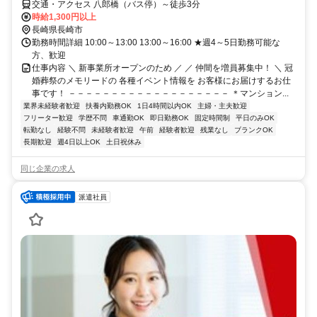
交通・アクセス 八郎橋（バス停）～徒歩3分
時給1,300円以上
長崎県長崎市
勤務時間詳細 10:00～13:00 13:00～16:00 ★週4～5日勤務可能な
方、歓迎
仕事内容 ＼ 新事業所オープンのため ／ ／ 仲間を増員募集中！ ＼ 冠
婚葬祭のメモリードの 各種イベント情報を お客様にお届けするお仕
事です！ －－－－－－－－－－－－－－－－－－－ ＊マンション...
業界未経験者歓迎
扶養内勤務OK
1日4時間以内OK
主婦・主夫歓迎
フリーター歓迎
学歴不問
車通勤OK
即日勤務OK
固定時間制
平日のみOK
転勤なし
経験不問
未経験者歓迎
午前
経験者歓迎
残業なし
ブランクOK
長期歓迎
週4日以上OK
土日祝休み
同じ企業の求人
派遣社員