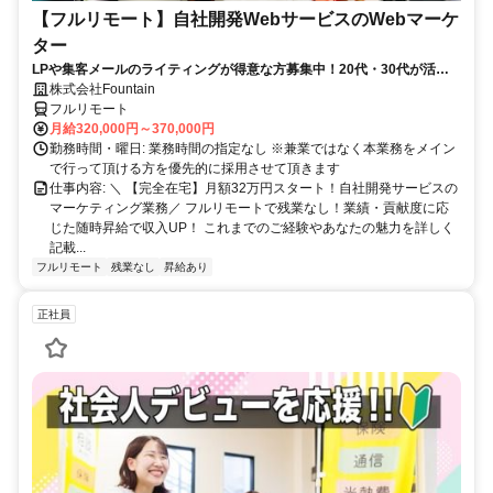
【フルリモート】自社開発WebサービスのWebマーケ
ター
LPや集客メールのライティングが得意な方募集中！20代・30代が活躍
している職場です！
株式会社Fountain
フルリモート
月給320,000円～370,000円
勤務時間・曜日: 業務時間の指定なし ※兼業ではなく本業務をメイン
で行って頂ける方を優先的に採用させて頂きます
仕事内容: ＼ 【完全在宅】月額32万円スタート！自社開発サービスの
マーケティング業務／ フルリモートで残業なし！業績・貢献度に応
じた随時昇給で収入UP！ これまでのご経験やあなたの魅力を詳しく
記載...
フルリモート
残業なし
昇給あり
正社員