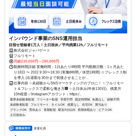
インバウンド事業のSNS運用担当
目指せ登録者1万人！土日祝休／平均残業12h／フルリモート
株式会社ジャパゲート
フルリモート
月給230,000円～280,000円
勤務時間詳細 実働時間：1日あたり8時間 平均勤務日数：1ヶ月あた
り18日 〜 20日 9:30〜18:30 (実働8時間／休憩1時間) ☆フレックス制
を導入 (出退勤を30分まで前後させることが...
仕事内容 ✨未経験からSNSマーケティングのプロに！ ✨フルリモー
ト＆フレックスで柔軟な働き方🏢 ✨土日休み(年休130日)、残業月
10h程度 ✅Instagramアカウント ↓ https:/...
業界未経験者歓迎
フリーター歓迎
学歴不問
固定時間制
転勤なし
経験不問
未経験者歓迎
フルリモート
ネイルOK
残業なし
在宅OK
賞与あり
ブランクOK
育休あり
長期歓迎
駅近5分以内
長期休暇あり
ピアスOK
土日祝休み
派遣社員