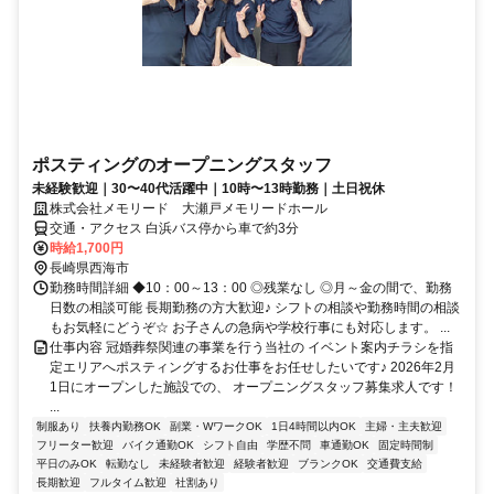
ポスティングのオープニングスタッフ
未経験歓迎｜30〜40代活躍中｜10時〜13時勤務｜土日祝休
株式会社メモリード 大瀬戸メモリードホール
交通・アクセス 白浜バス停から車で約3分
時給1,700円
長崎県西海市
勤務時間詳細 ◆10：00～13：00 ◎残業なし ◎月～金の間で、勤務
日数の相談可能 長期勤務の方大歓迎♪ シフトの相談や勤務時間の相談
もお気軽にどうぞ☆ お子さんの急病や学校行事にも対応します。 ...
仕事内容 冠婚葬祭関連の事業を行う当社の イベント案内チラシを指
定エリアへポスティングするお仕事をお任せしたいです♪ 2026年2月
1日にオープンした施設での、 オープニングスタッフ募集求人です！
...
制服あり
扶養内勤務OK
副業・WワークOK
1日4時間以内OK
主婦・主夫歓迎
フリーター歓迎
バイク通勤OK
シフト自由
学歴不問
車通勤OK
固定時間制
平日のみOK
転勤なし
未経験者歓迎
経験者歓迎
ブランクOK
交通費支給
長期歓迎
フルタイム歓迎
社割あり