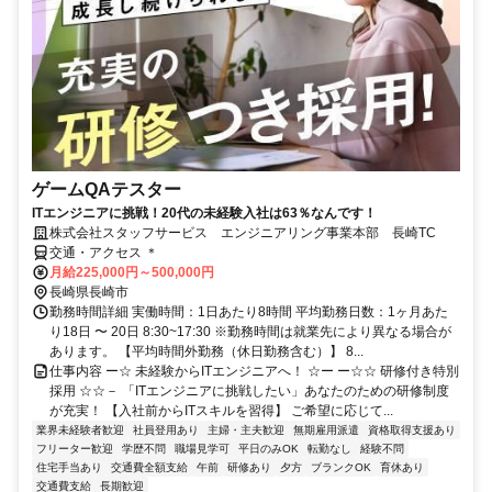
ゲームQAテスター
ITエンジニアに挑戦！20代の未経験入社は63％なんです！
株式会社スタッフサービス エンジニアリング事業本部 長崎TC
交通・アクセス ＊
月給225,000円～500,000円
長崎県長崎市
勤務時間詳細 実働時間：1日あたり8時間 平均勤務日数：1ヶ月あた
り18日 〜 20日 8:30~17:30 ※勤務時間は就業先により異なる場合が
あります。 【平均時間外勤務（休日勤務含む）】 8...
仕事内容 ー☆ 未経験からITエンジニアへ！ ☆ー ー☆☆ 研修付き特別
採用 ☆☆－ 「ITエンジニアに挑戦したい」あなたのための研修制度
が充実！ 【入社前からITスキルを習得】 ご希望に応じて...
業界未経験者歓迎
社員登用あり
主婦・主夫歓迎
無期雇用派遣
資格取得支援あり
フリーター歓迎
学歴不問
職場見学可
平日のみOK
転勤なし
経験不問
住宅手当あり
交通費全額支給
午前
研修あり
夕方
ブランクOK
育休あり
交通費支給
長期歓迎