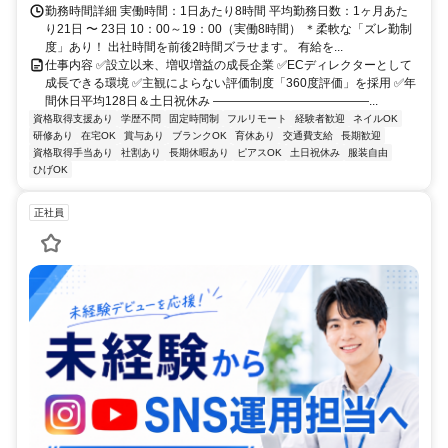
勤務時間詳細 実働時間：1日あたり8時間 平均勤務日数：1ヶ月あた
り21日 〜 23日 10：00～19：00（実働8時間） ＊柔軟な「ズレ勤制
度」あり！ 出社時間を前後2時間ズラせます。 有給を...
仕事内容 ✅設立以来、増収増益の成長企業 ✅ECディレクターとして
成長できる環境 ✅主観によらない評価制度「360度評価」を採用 ✅年
間休日平均128日＆土日祝休み ―――――――――――――...
資格取得支援あり
学歴不問
固定時間制
フルリモート
経験者歓迎
ネイルOK
研修あり
在宅OK
賞与あり
ブランクOK
育休あり
交通費支給
長期歓迎
資格取得手当あり
社割あり
長期休暇あり
ピアスOK
土日祝休み
服装自由
ひげOK
正社員