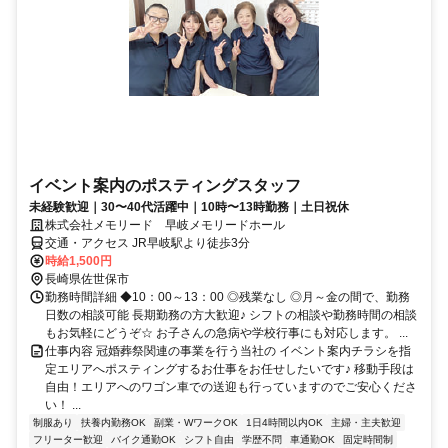
イベント案内のポスティングスタッフ
未経験歓迎｜30〜40代活躍中｜10時〜13時勤務｜土日祝休
株式会社メモリード 早岐メモリードホール
交通・アクセス JR早岐駅より徒歩3分
時給1,500円
長崎県佐世保市
勤務時間詳細 ◆10：00～13：00 ◎残業なし ◎月～金の間で、勤務
日数の相談可能 長期勤務の方大歓迎♪ シフトの相談や勤務時間の相談
もお気軽にどうぞ☆ お子さんの急病や学校行事にも対応します。 ...
仕事内容 冠婚葬祭関連の事業を行う当社の イベント案内チラシを指
定エリアへポスティングするお仕事をお任せしたいです♪ 移動手段は
自由！エリアへのワゴン車での送迎も行っていますのでご安心くださ
い！ ...
制服あり
扶養内勤務OK
副業・WワークOK
1日4時間以内OK
主婦・主夫歓迎
フリーター歓迎
バイク通勤OK
シフト自由
学歴不問
車通勤OK
固定時間制