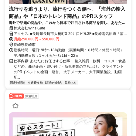
流行りを追うより、流行をつくる側へ。『海外の輸入
商品』や『日本のトレンド商品』のPRスタッフ
海外で話題の商品や、これから日本で注目される商品を探し、あなたの
手で広めていきませんか。
株式会社Wins Gate
アクセス: ■長崎県長崎市大橋町3-29井口ビル3F ■長崎電気軌道「浦上
車庫駅」より徒歩1分
月給250,000円～550,000円
長崎県長崎市
勤務時間・曜日: 9時〜18時勤務（実働時間：８時間／休憩１時間）
平均勤務日数：1ヶ月あたり21日～22日
仕事内容: あなたにお任せする仕事： 輸入雑貨・飲料・コスメ・食品
などの、商品企画・買い付け・新規事業の立ち上げ。 クライアント
のPRイベントの企画・運営。 大手メーカー、大手商業施設、動画
配...
固定時間制
交通費支給
駅近5分以内
昇給あり
派遣社員