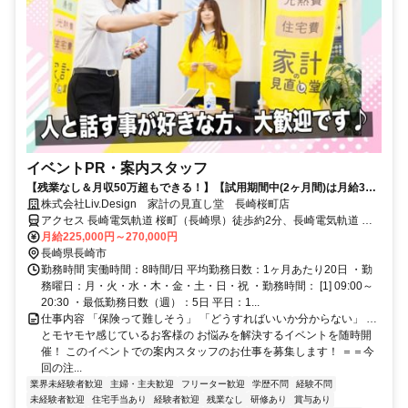
イベントPR・案内スタッフ
【残業なし＆月収50万超もできる！】【試用期間中(2ヶ月間)は月給30
万円！】「ホワイトすぎ！」と驚かれるくらい、自慢の好環境！みんな
株式会社Liv.Design 家計の見直し堂 長崎桜町店
がチームの職場だから、社会人デビューも怖くない♪
アクセス 長崎電気軌道 桜町（長崎県）徒歩約2分、長崎電気軌道 市
役所〔長崎電軌〕徒歩約6分、長崎電気軌道 めがね橋徒歩約7分 桜町
月給225,000円～270,000円
駅から徒歩2分
長崎県長崎市
勤務時間 実働時間：8時間/日 平均勤務日数：1ヶ月あたり20日 ・勤
務曜日：月・火・水・木・金・土・日・祝 ・勤務時間： [1] 09:00～
20:30 ・最低勤務日数（週）：5日 平日：1...
仕事内容 「保険って難しそう」 「どうすればいいか分からない」 …
とモヤモヤ感じているお客様の お悩みを解決するイベントを随時開
催！ このイベントでの案内スタッフのお仕事を募集します！ ＝＝今
回の注...
業界未経験者歓迎
主婦・主夫歓迎
フリーター歓迎
学歴不問
経験不問
未経験者歓迎
住宅手当あり
経験者歓迎
残業なし
研修あり
賞与あり