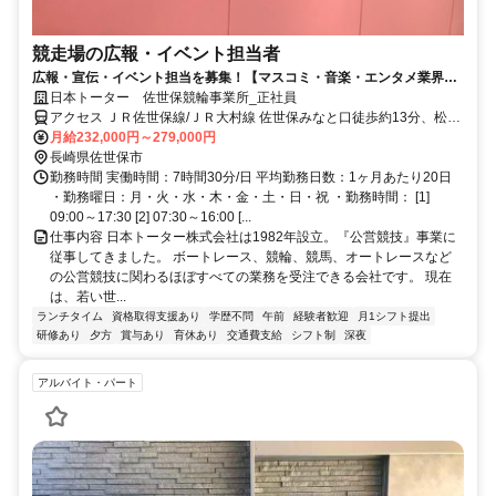
競走場の広報・イベント担当者
広報・宣伝・イベント担当を募集！【マスコミ・音楽・エンタメ業界経
験者歓迎】
日本トーター 佐世保競輪事業所_正社員
アクセス ＪＲ佐世保線/ＪＲ大村線 佐世保みなと口徒歩約13分、松浦
鉄道西九州線 佐世保みなと口徒歩約13分、連絡バス 佐世保徒歩約14
月給232,000円～279,000円
分
長崎県佐世保市
勤務時間 実働時間：7時間30分/日 平均勤務日数：1ヶ月あたり20日
・勤務曜日：月・火・水・木・金・土・日・祝 ・勤務時間： [1]
09:00～17:30 [2] 07:30～16:00 [...
仕事内容 日本トーター株式会社は1982年設立。『公営競技』事業に
従事してきました。 ボートレース、競輪、競馬、オートレースなど
の公営競技に関わるほぼすべての業務を受注できる会社です。 現在
は、若い世...
ランチタイム
資格取得支援あり
学歴不問
午前
経験者歓迎
月1シフト提出
研修あり
夕方
賞与あり
育休あり
交通費支給
シフト制
深夜
アルバイト・パート