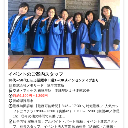
イベントのご案内スタッフ
30代～50代しゅふ活躍中！週3～OK★インセンティブあり
株式会社メモリード 諫早営業所
交通・アクセス 東諫早駅、本諫早駅より徒歩10分
時給1,100円～1,200円
長崎県諫早市
勤務時間詳細 【勤務可能時間】8:45～17:30 ＼ 時短勤務 ／ 人気のシ
フトはコチラ↓ 9:00～13:00（実働4h） 10:00～15:00（実働4h／休憩
1h） ◎その他の時間でも働けま...
仕事内容 雇用形態：アルバイト・パート 職種：イベント運営スタッ
フ、葬祭スタッフ、イベント法人営業 冠婚葬祭（結婚式・ご葬儀・