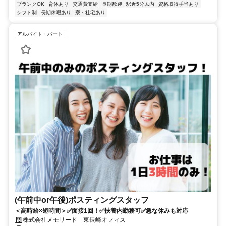
ブランクOK
育休あり
交通費支給
長期歓迎
駅近5分以内
資格取得手当あり
シフト制
長期休暇あり
寮・社宅あり
アルバイト・パート
(午前中or午後)ポスティングスタッフ
＜高時給×短時間＞✅面接1回！✅扶養内勤務可✅急な休みも対応
株式会社メモリード 東長崎オフィス