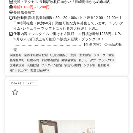
交通・アクセス 長崎駅改札口向かい「長崎街道かもめ市場内」
時給1,188円～1,288円
長崎県長崎市
勤務時間詳細 営業時間8：30～20：00の中で 遅番12:00～21:00の1
日8時間程度（休憩60分）勤務可能な方を募集しています。 ✨フルタ
イム×レギュラーで シフトに入れる方大歓迎！ ✨週...
仕事内容 ✨フルタイムで働ける方歓迎！ ✨日祝は時給1288円にUP♪
✨月収20万円以上も可能◎ ✨販売未経験・ブランクOK！
………………………………………………… 【仕事内容】 ◇商品の販
売...
制服あり
業界未経験者歓迎
社員登用あり
主婦・主夫歓迎
フリーター歓迎
職場見学可
経験不問
未経験者歓迎
経験者歓迎
駅ナカ
夕方
ブランクOK
交通費支給
長期歓迎
フルタイム歓迎
駅近5分以内
シフト制
社割あり
週4日以上OK
友達と応募OK
アルバイト・パート