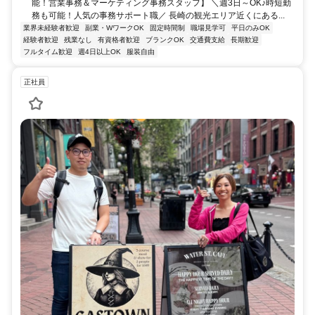
能！営業事務＆マーケティング事務スタッフ】 ＼週3日～OK♪時短勤
務も可能！人気の事務サポート職／ 長崎の観光エリア近くにある...
業界未経験者歓迎
副業・WワークOK
固定時間制
職場見学可
平日のみOK
経験者歓迎
残業なし
有資格者歓迎
ブランクOK
交通費支給
長期歓迎
フルタイム歓迎
週4日以上OK
服装自由
正社員