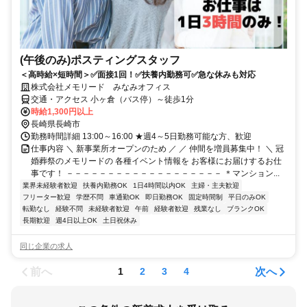
(午後のみ)ポスティングスタッフ
＜高時給×短時間＞✅面接1回！✅扶養内勤務可✅急な休みも対応
株式会社メモリード みなみオフィス
交通・アクセス 小ヶ倉（バス停）～徒歩1分
時給1,300円以上
長崎県長崎市
勤務時間詳細 13:00～16:00 ★週4～5日勤務可能な方、歓迎
仕事内容 ＼ 新事業所オープンのため ／ ／ 仲間を増員募集中！ ＼ 冠
婚葬祭のメモリードの 各種イベント情報を お客様にお届けするお仕
事です！ －－－－－－－－－－－－－－－－－－－ ＊マンション...
業界未経験者歓迎
扶養内勤務OK
1日4時間以内OK
主婦・主夫歓迎
フリーター歓迎
学歴不問
車通勤OK
即日勤務OK
固定時間制
平日のみOK
転勤なし
経験不問
未経験者歓迎
午前
経験者歓迎
残業なし
ブランクOK
長期歓迎
週4日以上OK
土日祝休み
同じ企業の求人
前へ
次へ
1
2
3
4