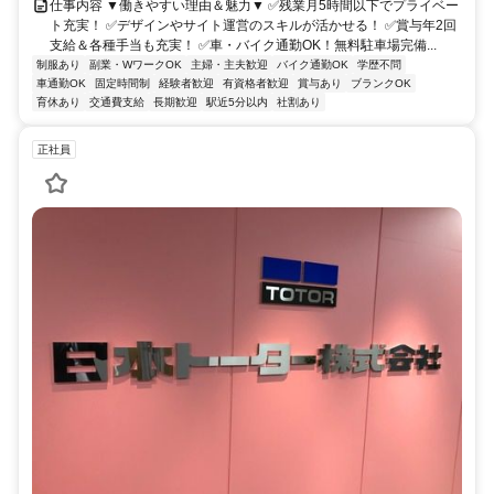
仕事内容 ▼働きやすい理由＆魅力▼ ✅残業月5時間以下でプライベー
ト充実！ ✅デザインやサイト運営のスキルが活かせる！ ✅賞与年2回
支給＆各種手当も充実！ ✅車・バイク通勤OK！無料駐車場完備...
制服あり
副業・WワークOK
主婦・主夫歓迎
バイク通勤OK
学歴不問
車通勤OK
固定時間制
経験者歓迎
有資格者歓迎
賞与あり
ブランクOK
育休あり
交通費支給
長期歓迎
駅近5分以内
社割あり
正社員