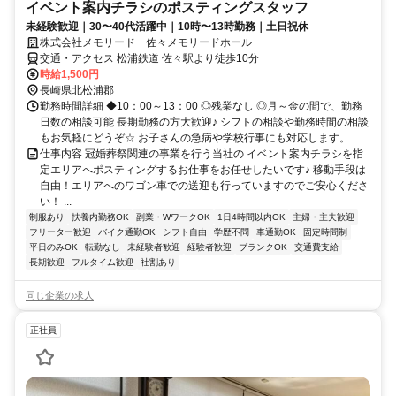
イベント案内チラシのポスティングスタッフ
未経験歓迎｜30〜40代活躍中｜10時〜13時勤務｜土日祝休
株式会社メモリード 佐々メモリードホール
交通・アクセス 松浦鉄道 佐々駅より徒歩10分
時給1,500円
長崎県北松浦郡
勤務時間詳細 ◆10：00～13：00 ◎残業なし ◎月～金の間で、勤務
日数の相談可能 長期勤務の方大歓迎♪ シフトの相談や勤務時間の相談
もお気軽にどうぞ☆ お子さんの急病や学校行事にも対応します。...
仕事内容 冠婚葬祭関連の事業を行う当社の イベント案内チラシを指
定エリアへポスティングするお仕事をお任せしたいです♪ 移動手段は
自由！エリアへのワゴン車での送迎も行っていますのでご安心くださ
い！ ...
制服あり
扶養内勤務OK
副業・WワークOK
1日4時間以内OK
主婦・主夫歓迎
フリーター歓迎
バイク通勤OK
シフト自由
学歴不問
車通勤OK
固定時間制
平日のみOK
転勤なし
未経験者歓迎
経験者歓迎
ブランクOK
交通費支給
長期歓迎
フルタイム歓迎
社割あり
同じ企業の求人
正社員