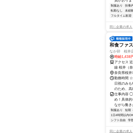
員がおりま
制服あり
扶養
転勤なし
未経
フルタイム歓迎
同じ企業の求人
和食ファ
なか卯 桜井
時給1,43
アクセス 
線 桜井（
奈良県桜井
勤務時間 ☆
日祝のみも
のため、高校
仕事内容 
め！具体的
ながら働きた
制服あり
短期
1日4時間以内O
シフト自由
学
同じ企業の求人