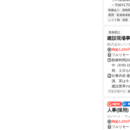
✅月給41万
制服あり
資格
夜間
有資格者
シフト制
深夜
業務委託
建設現場
株式会社パソナ
時給1,80
フルリモー
勤務時間詳
中（9:00
朝、土日もO
仕事内容 
識、実は今
建設業界の経
フルリモート
人事(採用)
ロバート・ウ
時給1,80
フルリモー