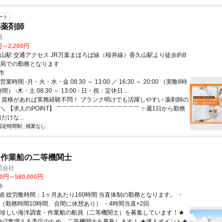
ート
の薬剤師
局
円～2,200円
線）香久山駅より徒歩約8
る薬局での勤務となります
市
業時間 -月・火・水・金 08:30 ～ 13:00 ／ 16:30 ～ 20:00 （実働8時
） -木・土 08:30 ～ 13:00 - 日・祝：定休日 ...
／ 資格があれば実務経験不問！ ブランク明けでも活躍しやすい 薬剤師の
＼ 【求人のPOINT】 ￣￣￣￣￣￣￣￣￣￣￣￣￣￣ ✨週1日から勤務
だけな...
固定時間制
残業なし
・作業船の二等機関士
式会社
00円～580,000円
ト
細 総労働時間：1ヶ月あたり160時間 当直体制の勤務となります。 ・
直（勤務時間10時間、合間に休憩あり） ・4時間当直×2回
★珍しい海洋調査・作業船の船員（二等機関士）を募集しています！★
が2隻増える予定のため、二等機関士を募集します！ ★求人ポイント★