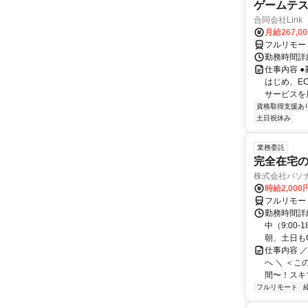
ゲームテ
合同会社Link
月給267,0
フルリモー
勤務時間詳細
仕事内容 
はじめ、E
サービスを展
資格取得支援あ
土日祝休み
業務委託
完全在宅の
株式会社パソナ
時給2,000
フルリモー
勤務時間詳
中（9:00
朝、土日もO
仕事内容 
へ ＼ ＜こ
間〜！スキマ
フルリモート