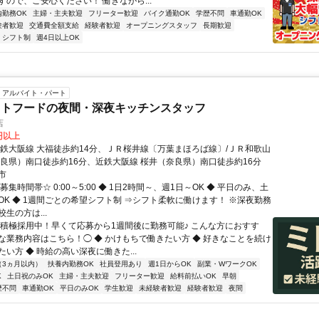
すので、ご安心ください！ 働きながら...
内勤務OK
主婦・主夫歓迎
フリーター歓迎
バイク通勤OK
学歴不問
車通勤OK
験者歓迎
交通費全額支給
経験者歓迎
オープニングスタッフ
長期歓迎
シフト制
週4日以上OK
アルバイト・パート
ストフードの夜間・深夜キッチンスタッフ
店
8円以上
近鉄大阪線 大福徒歩約14分、ＪＲ桜井線〔万葉まほろば線〕/ＪＲ和歌山
奈良県）南口徒歩約16分、近鉄大阪線 桜井（奈良県）南口徒歩約16分
市
募集時間帯☆ 0:00～5:00 ◆ 1日2時間～、週1日～OK ◆ 平日のみ、土
OK ◆ 1週間ごとの希望シフト制 ⇒シフト柔軟に働けます！ ※深夜勤務
生の方は...
◯積極採用中！早くて応募から1週間後に勤務可能♪ こんな方におすす
な業務内容はこちら！◯ ◆ かけもちで働きたい方 ◆ 好きなことを続け
い方 ◆ 時給の高い深夜に働きた...
（3ヵ月以内）
扶養内勤務OK
社員登用あり
週1日からOK
副業・WワークOK
K
土日祝のみOK
主婦・主夫歓迎
フリーター歓迎
給料前払いOK
早朝
歴不問
車通勤OK
平日のみOK
学生歓迎
未経験者歓迎
経験者歓迎
夜間