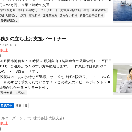
円～58万円。 ✅乗下船時の交通...
取得支援あり
早朝
転勤なし
フルリモート
交通費全額支給
午前
経験者歓迎
歓迎
研修あり
夕方
賞与あり
交通費支給
まかないあり
資格取得手当あり
食事補助あり
事務所の立ち上げ支援パートナー
JOBHUB
0円以上
ト
細 月間稼働目安：10時間～ 原則自由（納期遵守の裁量労働） ・平日日
-18:00）に 連絡がつきやすい方を歓迎します。 ・作業自体は夜間や早
K。 ・「週3日」「午...
建設現場の「あの独特な空気感」や 「立ち上げの段取り」・・・ その知
、 ものすごく求められています！ ＜この求人のアピールポイント＞ ■
験が活かせる ■ リモート可...
経験者歓迎
在宅OK
派遣社員
ォルターズ・ジャパン株式会社(大阪支店)
0円以上
ト