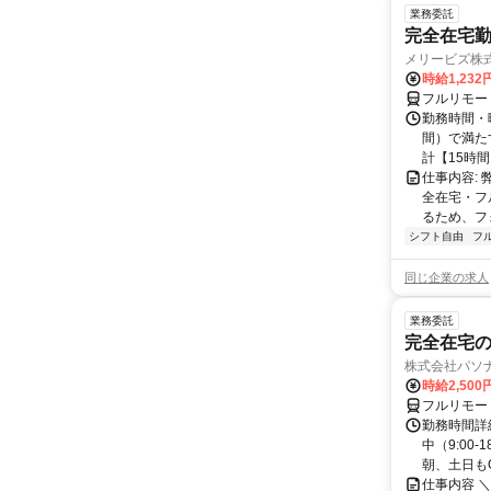
業務委託
完全在宅勤
メリービズ株
時給1,23
フルリモー
勤務時間・曜
間）で満たす
計【15時間】
仕事内容:
全在宅・フ
るため、フ
シフト自由
フ
同じ企業の求人
業務委託
完全在宅の
株式会社パソナ
時給2,500
フルリモー
勤務時間詳
中（9:00
朝、土日もO
仕事内容 