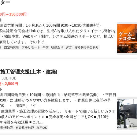
スター
00円～350,000円
ト
 総労働時間：1ヶ月あたり160時間 9:30〜18:30(実働8時間)
●募集背景 合同会社Linkでは、生成AIを取り入れたクリエイティブ制作を
C・物販事業、Webサイト制作、システム関連のサポートなど、幅広い
開しています。 その中で...
り
固定時間制
フルリモート
午前
研修あり
夕方
資格取得手当あり
施工管理支援(土木・建築)
JOBHUB
円～2,500円
ト
細 月間稼働目安：10時間～ 原則自由（納期遵守の裁量労働） ・平日日
-18:00）に 連絡がつきやすい方を歓迎します。 ・作業自体は夜間や早
K。 ・「週3日」「午...
／ 建設業界・施工管理の経験を活かし、 リモートで働ける新しいカタチ
の求人のアピールポイント＞ ■ 完全在宅×全国どこでもOK ■ 月10時
時間を有効活用 ■ これ...
経験者歓迎
有資格者歓迎
在宅OK