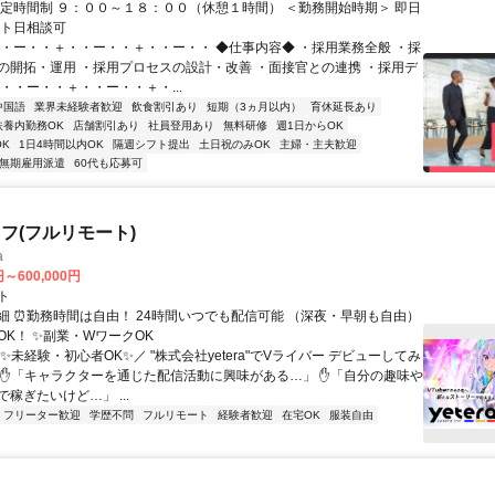
固定時間制 ９：００～１８：００（休憩１時間） ＜勤務開始時期＞ 即日
ート日相談可
・・ー・・＋・・ー・・＋・・ー・・ ◆仕事内容◆ ・採用業務全般 ・採
の開拓・運用 ・採用プロセスの設計・改善 ・面接官との連携 ・採用デ
・・ー・・＋・・ー・・＋・...
中国語
業界未経験者歓迎
飲食割引あり
短期（3ヵ月以内）
育休延長あり
扶養内勤務OK
店舗割引あり
社員登用あり
無料研修
週1日からOK
K
1日4時間以内OK
隔週シフト提出
土日祝のみOK
主婦・主夫歓迎
無期雇用派遣
60代も応募可
フ(フルリモート)
a
円～600,000円
ト
細 ⏰勤務時間は自由！ 24時間いつでも配信可能 （深夜・早朝も自由）
OK！ ✨副業・WワークOK
✨未経験・初心者OK✨／ "株式会社yetera"でVライバー デビューしてみ
 ✋「キャラクターを通じた配信活動に興味がある…」 ✋「自分の趣味や
稼ぎたいけど…」 ...
フリーター歓迎
学歴不問
フルリモート
経験者歓迎
在宅OK
服装自由