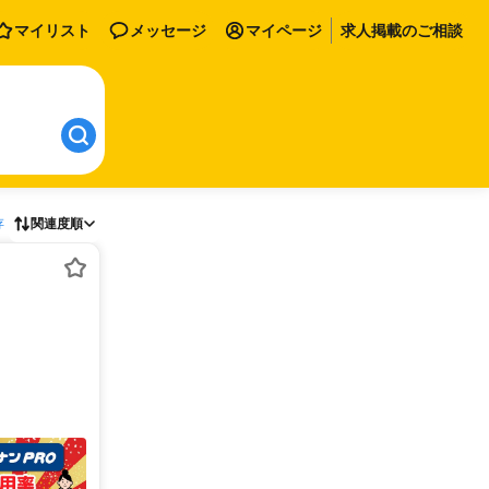
マイリスト
メッセージ
マイページ
求人掲載のご相談
存
関連度順