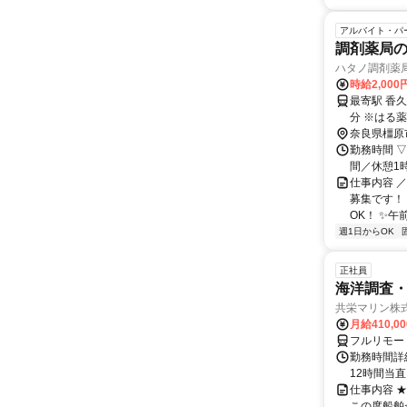
アルバイト・パ
調剤薬局
ハタノ調剤薬
時給2,000
最寄駅 香久山駅 交通アクセス JR万葉まほろば線（桜井
分 ※は
奈良県橿原
勤務時間 ▽営
間／休憩1時間
仕事内容 
募集です！ 
OK！ ✨午前
週1日からOK
正社員
海洋調査
共栄マリン株
月給410,0
フルリモー
勤務時間詳
12時間当
仕事内容 
この度船舶