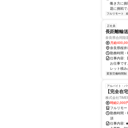
働き方に挑
題に挑戦でき
フルリモート
正社員
長距離輸送
奈良県合同陸
月給400,0
奈良県桜井
勤務時間・
仕事内容:
お仕事です
レット積み
変形労働時間制
アルバイト・パ
【完全在
株式会社TIME
時給2,000
フルリモー
勤務時間・
須
仕事内容: