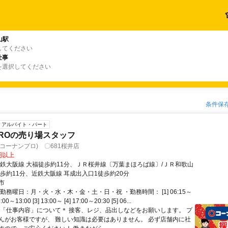
山駅
してください
仕事
を選択してください
条件保
アルバイト・パート
ROの売り場スタッフ
(コーナンプロ) 〇681桜井店
1円以上
近鉄大阪線 大福徒歩約11分、ＪＲ桜井線〔万葉まほろば線〕/ＪＲ和歌山
徒歩約11分、近鉄大阪線 耳成出入口1徒歩約20分
市
勤務曜日：月・火・水・木・金・土・日・祝 ・勤務時間： [1] 06:15～
9:00～13:00 [3] 13:00～ [4] 17:00～20:30 [5] 06...
＊「仕事内容」について＊ 接客、レジ、品出しなどをお願いします。 プ
んがお客様ですが、 難しい知識は必要はありません。 必ず店舗内に社