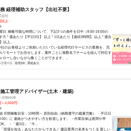
務 経理補助スタッフ【出社不要】
式会社
2円以上
ト
日: 稼働可能な時間について、下記3つの条件を日中（9:00-19:00の
方 * 週あたり【平日3日】 以上 * 1日あたり【連続3時間】 以上 * 週合
以上...
 弊社のお客様よりご依頼いただいている経理代行サービスの業務を、完
ルリモートでお任せします。案件ごとに複数名でチームを組んで対応す
ォローし合いながら働くことができます。...
ルリモート
在宅OK
昇給あり
施工管理アドバイザー(土木・建築)
JOBHUB
円～4,000円
ト
細 月間稼働目安：10時間～ 原則自由（納期遵守の裁量労働） ・平日日
-18:00）に 連絡がつきやすい方を歓迎します。 ・作業自体は夜間や早
K。 ・「週3日」「午...
＼「現場を知る」あなただからできる／ 建設業界の未来をつくる 新しい