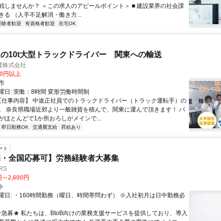
戦しませんか？ ＜この求人のアピールポイント＞ ■ 建設業界の社会課
る （人手不足解消・働き方...
経験者歓迎
有資格者歓迎
在宅OK
の10t大型トラックドライバー 関東への輸送
運株式会社
00円以上
市
曜日: 実働：8時間 変形労働時間制
 【仕事内容】 中途正社員でのトラックドライバー（トラック運転手）の
。 奈良県職場近郊より一般雑貨を積んで、関東に運んで頂きます！ パ
がほとんどで1か所おろしがメインで...
即日勤務OK
交通費支給
昇給あり
ート
宅・全国応募可】労務経験者大募集
RS
円～2,600円
ト
曜日: ・160時間勤務（曜日、時間帯問わず） ※入社初月は日中勤務必
 ★急募★ 私たちは、BtoB向けの業務支援サービスを提供しており、導入