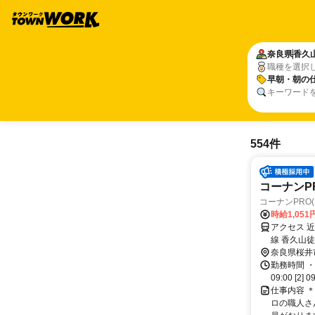
奈良県
香久
職種を選択
早朝・朝の
キーワード
554件
コーナンP
コーナンPRO
時給1,05
アクセス 
線 香久山
奈良県桜井
勤務時間 ・
09:00 [2] 0
仕事内容 
ロの職人さ