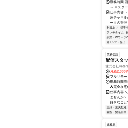
勤務時間 
～ ※スタ
仕事内容 
用チャネル
ータの管理 
制服あり
標準
ランチタイム
副業・WワークO
週1シフト提出
業務委託
配信スタッ
株式会社yeter
月給2,000
フルリモー
勤務時間詳
⛺完全在宅
仕事内容 ＼
ませんか？
好きなことで
主婦・主夫歓迎
髪型・髪色自由
正社員