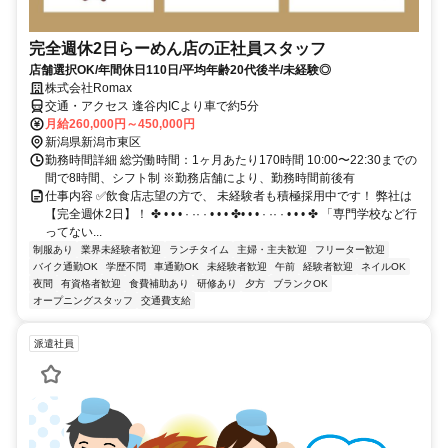
完全週休2日らーめん店の正社員スタッフ
店舗選択OK/年間休日110日/平均年齢20代後半/未経験◎
株式会社Romax
交通・アクセス 逢谷内ICより車で約5分
月給260,000円～450,000円
新潟県新潟市東区
勤務時間詳細 総労働時間：1ヶ月あたり170時間 10:00〜22:30までの
間で8時間、シフト制 ※勤務店舗により、勤務時間前後有
仕事内容 ✅飲⾷店志望の⽅で、 未経験者も積極採⽤中です！ 弊社は
【完全週休2日】！ ✤ • • • · ·· · • • • ✤• • • · ·· · • • • ✤ 「専⾨学校など⾏
ってない...
制服あり
業界未経験者歓迎
ランチタイム
主婦・主夫歓迎
フリーター歓迎
バイク通勤OK
学歴不問
車通勤OK
未経験者歓迎
午前
経験者歓迎
ネイルOK
夜間
有資格者歓迎
食費補助あり
研修あり
夕方
ブランクOK
オープニングスタッフ
交通費支給
派遣社員