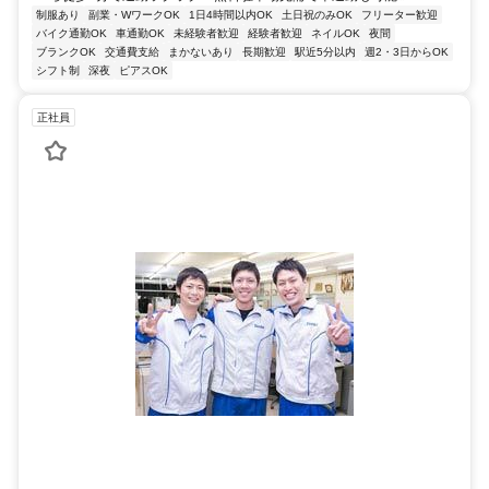
制服あり
副業・WワークOK
1日4時間以内OK
土日祝のみOK
フリーター歓迎
バイク通勤OK
車通勤OK
未経験者歓迎
経験者歓迎
ネイルOK
夜間
ブランクOK
交通費支給
まかないあり
長期歓迎
駅近5分以内
週2・3日からOK
シフト制
深夜
ピアスOK
正社員