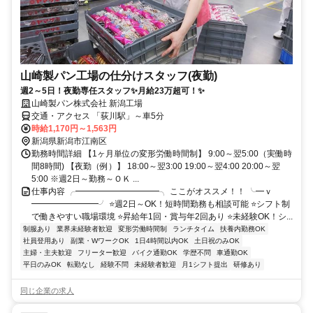
山崎製パン工場の仕分けスタッフ(夜勤)
週2～5日！夜勤専任スタッフ✨月給23万超可！✨
山崎製パン株式会社 新潟工場
交通・アクセス 「荻川駅」～車5分
時給1,170円～1,563円
新潟県新潟市江南区
勤務時間詳細 【1ヶ月単位の変形労働時間制】 9:00～翌5:00（実働時
間8時間) 【夜勤（例）】 18:00～翌3:00 19:00～翌4:00 20:00～翌
5:00 ※週2日～勤務～ＯＫ ...
仕事内容 ╭━━━━━━━━━━╮ ここがオススメ！！ ╰━ｖ
━━━━━━━━╯ ⭐週2日～OK！短時間勤務も相談可能 ⭐シフト制
で働きやすい職場環境 ⭐昇給年1回・賞与年2回あり ⭐未経験OK！シ...
制服あり
業界未経験者歓迎
変形労働時間制
ランチタイム
扶養内勤務OK
社員登用あり
副業・WワークOK
1日4時間以内OK
土日祝のみOK
主婦・主夫歓迎
フリーター歓迎
バイク通勤OK
学歴不問
車通勤OK
平日のみOK
転勤なし
経験不問
未経験者歓迎
月1シフト提出
研修あり
同じ企業の求人