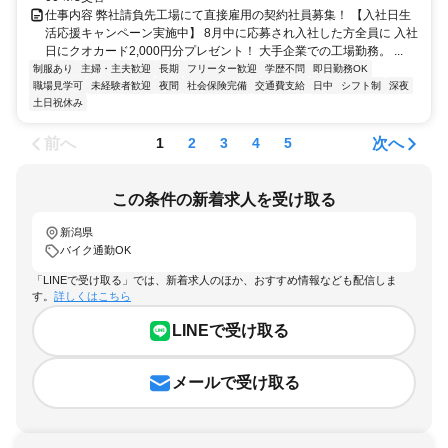
仕事内容 弊社請負先工場にて直接雇用の契約社員募集！ 【入社日生
活応援キャンペーン実施中】 8月中に応募され入社した方全員に 入社
日にクオカード2,000円分プレゼント！ 大手企業での工場勤務。 ...
制服あり
主婦・主夫歓迎
長期
フリーター歓迎
学歴不問
即日勤務OK
職場見学可
未経験者歓迎
夜間
社会保険完備
交通費支給
日中
シフト制
深夜
土日祝休み
前へ
次へ
1
2
3
4
5
この条件の新着求人を受け取る
新潟県
バイク通勤OK
「LINEで受け取る」では、新着求人のほか、おすすめ情報なども配信しま
す。
詳しくはこちら
LINEで受け取る
メールで受け取る