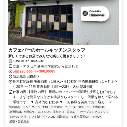
カフェバーのホールキッチンスタッフ
新しくできるお店でみんなで楽しく働きましょう！
Cafe &Bar Himawari
交通・アクセス 新潟大学前駅から徒歩15分
月給220,000円～300,000円
新潟県新潟市西区
勤務時間詳細 実働時間：1日あたり10時間 平均勤務日数：1ヶ月あた
り20日 〜 22日 勤務時間 11時〜23時（内休憩3時間）
仕事内容 【業務内容】 新規のカフェバーの調理や接客をお任せしま
す。まずは簡単な片付けや挨拶からスタートし、段階を踏んで学べる
環境です。 ▼ 具体的なお仕事 ▼ ・お客様を笑顔でお出迎え ・テ...
制服あり
ランチタイム
主婦・主夫歓迎
フリーター歓迎
バイク通勤OK
車通勤OK
転勤なし
ネイルOK
賞与あり
育休あり
オープニングスタッフ
まかないあり
シフト制
ピアスOK
服装自由
友達と応募OK
ひげOK
髪型・髪色自由