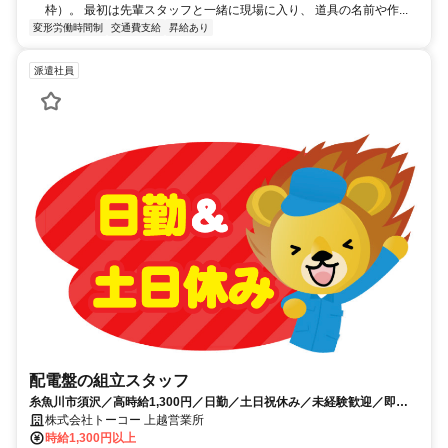
枠）。 最初は先輩スタッフと一緒に現場に入り、 道具の名前や作...
変形労働時間制
交通費支給
昇給あり
派遣社員
配電盤の組立スタッフ
糸魚川市須沢／高時給1,300円／日勤／土日祝休み／未経験歓迎／即日
勤務可能
株式会社トーコー 上越営業所
時給1,300円以上