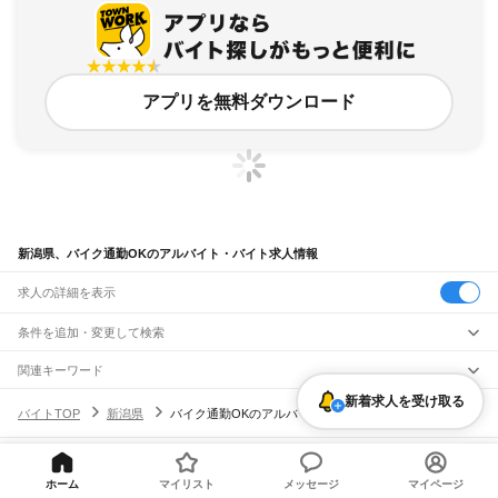
アプリを無料ダウンロード
新潟県、バイク通勤OKのアルバイト・バイト求人情報
求人の詳細を表示
条件を追加・変更して検索
市区町村を追加・変更
関連キーワード
バイク通勤 ok
新潟県 新幹線通勤も ok
新潟県 車通勤OK 伊勢丹
車 バイク通勤 ok
新潟県
新着求人を受け取る
駅を追加・変更
バイトTOP
新潟県
バイク通勤OKのアルバイト・バイト・求人
新潟県 バイク 整備士
新潟県
すべて
新潟市
すべて
職種を追加・変更
JR羽越本線
北区
東区
中央区
江南区
秋葉区
南区
西区
西蒲区
新津駅
京ケ瀬駅
水原駅
神山駅
月岡駅
中浦駅
新発田駅
加治駅
金塚駅
中条駅
平木田駅
飲食・フードサービス
ヘルプ・お問い合わせ
サイトマップ
利用規約・プライバシーポリシー
長岡市
三条市
柏崎市
新発田市
小千谷市
加茂市
十日町市
見附市
村上市
燕市
特徴を追加・変更
ホーム
マイリスト
メッセージ
マイページ
坂町駅
平林駅
岩船町駅
村上駅
間島駅
越後早川駅
桑川駅
今川駅
越後寒川駅
勝木駅
飲食・フードサービス
すべて
[企業]求人広告の掲載相談