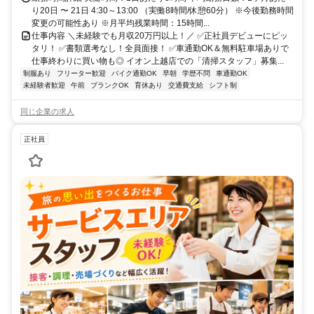
り20日 〜 21日 4:30～13:00 （実働8時間/休憩60分） ※今後勤務時間
変更の可能性あり ※月平均残業時間：15時間...
仕事内容 ＼未経験でも月収20万円以上！／ ✅正社員デビューにピッ
タリ！ ✅書類選考なし！全員面接！ ✅車通勤OK＆無料駐車場ありで
仕事終わりに買い物も◎ イオン上越店での「清掃スタッフ」募集...
制服あり
フリーター歓迎
バイク通勤OK
早朝
学歴不問
車通勤OK
未経験者歓迎
午前
ブランクOK
育休あり
交通費支給
シフト制
同じ企業の求人
正社員