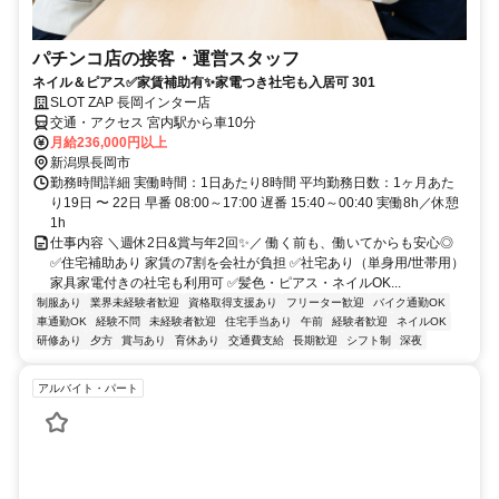
パチンコ店の接客・運営スタッフ
ネイル＆ピアス✅家賃補助有✨️家電つき社宅も入居可 301
SLOT ZAP 長岡インター店
交通・アクセス 宮内駅から車10分
月給236,000円以上
新潟県長岡市
勤務時間詳細 実働時間：1日あたり8時間 平均勤務日数：1ヶ月あた
り19日 〜 22日 早番 08:00～17:00 遅番 15:40～00:40 実働8h／休憩
1h
仕事内容 ＼週休2日&賞与年2回✨️／ 働く前も、働いてからも安心◎
✅住宅補助あり 家賃の7割を会社が負担 ✅社宅あり（単身用/世帯用）
家具家電付きの社宅も利用可 ✅髪色・ピアス・ネイルOK...
制服あり
業界未経験者歓迎
資格取得支援あり
フリーター歓迎
バイク通勤OK
車通勤OK
経験不問
未経験者歓迎
住宅手当あり
午前
経験者歓迎
ネイルOK
研修あり
夕方
賞与あり
育休あり
交通費支給
長期歓迎
シフト制
深夜
アルバイト・パート