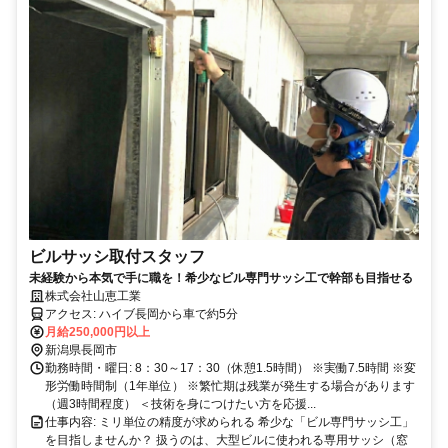
ビルサッシ取付スタッフ
未経験から本気で手に職を！希少なビル専門サッシ工で幹部も目指せる
株式会社山恵工業
アクセス: ハイブ長岡から車で約5分
月給250,000円以上
新潟県長岡市
勤務時間・曜日: 8：30～17：30（休憩1.5時間） ※実働7.5時間 ※変
形労働時間制（1年単位） ※繁忙期は残業が発生する場合があります
（週3時間程度） ＜技術を身につけたい方を応援...
仕事内容: ミリ単位の精度が求められる 希少な「ビル専門サッシ工」
を目指しませんか？ 扱うのは、大型ビルに使われる専用サッシ（窓