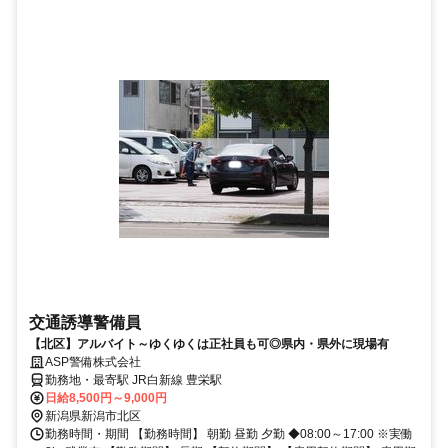
交通誘導警備員
【北区】アルバイト～ゆくゆくは正社員も可◎県内・県外に現場有
ASP警備株式会社
勤務地・最寄駅 JR白新線 豊栄駅
日給8,500円～9,000円
新潟県新潟市北区
勤務時間・期間 【勤務時間】 朝勤 昼勤 夕勤 ◆08:00～17:00 ※実働