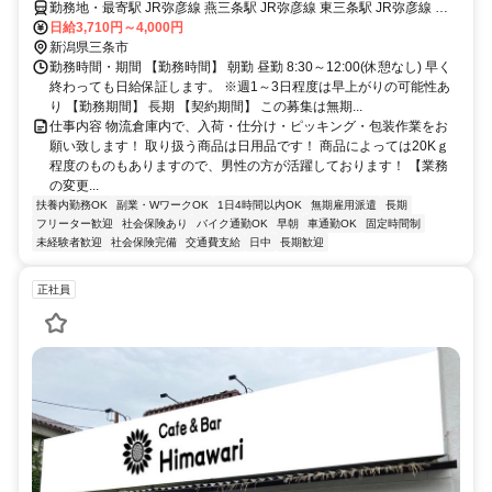
勤務地・最寄駅 JR弥彦線 燕三条駅 JR弥彦線 東三条駅 JR弥彦線 北
三条駅
日給3,710円～4,000円
新潟県三条市
勤務時間・期間 【勤務時間】 朝勤 昼勤 8:30～12:00(休憩なし) 早く
終わっても日給保証します。 ※週1～3日程度は早上がりの可能性あ
り 【勤務期間】 長期 【契約期間】 この募集は無期...
仕事内容 物流倉庫内で、入荷・仕分け・ピッキング・包装作業をお
願い致します！ 取り扱う商品は日用品です！ 商品によっては20Kｇ
程度のものもありますので、男性の方が活躍しております！ 【業務
の変更...
扶養内勤務OK
副業・WワークOK
1日4時間以内OK
無期雇用派遣
長期
フリーター歓迎
社会保険あり
バイク通勤OK
早朝
車通勤OK
固定時間制
未経験者歓迎
社会保険完備
交通費支給
日中
長期歓迎
正社員