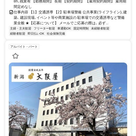
8h､残業有 【勤務期間】 長期 【契約期間】 【雇用契約期間】 雇用期
間定めなし
仕事内容 【1】交通誘導 【2】駐車場警備 公共事業(ライフライン)､建
築､ 建設現場､イベント等や商業施設の 駐車場での交通誘導など警備
業全般 ★【応募について】 メールでご応募の際は､ 必ず...
主婦・主夫歓迎
フリーター歓迎
車通勤OK
固定時間制
未経験者歓迎
経験者歓迎
即日払いOK
社会保険完備
アルバイト・パート