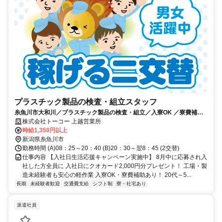
プラスチック製品の検査・組立スタッフ
糸魚川市大和川／プラスチック製品の検査・組立／入寮OK ／寮費補助
あり／コツコツ・黙々作業
株式会社トーコー 上越営業所
時給1,350円以上
新潟県糸魚川市
勤務時間 (A)08：25～20：40 (B)20：30～翌8：45 (2交替)
仕事内容 【入社日生活応援キャンペーン実施中】 8月中に応募され入
社した方全員に 入社日にクオカード2,000円分プレゼント！ 工場・製
造未経験者も安心の軽作業 入寮OK・寮費補助あり！ 20代～5...
長期
未経験者歓迎
交通費支給
シフト制
寮・社宅あり
派遣社員