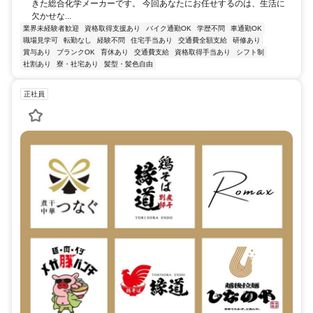
きた総合化学メーカーです。 今回あなたにお任せするのは、生活に
欠かせな...
業界未経験者歓迎
資格取得支援あり
バイク通勤OK
学歴不問
車通勤OK
職場見学可
転勤なし
経験不問
住宅手当あり
交通費全額支給
研修あり
賞与あり
ブランクOK
育休あり
交通費支給
資格取得手当あり
シフト制
社割あり
寮・社宅あり
髪型・髪色自由
正社員