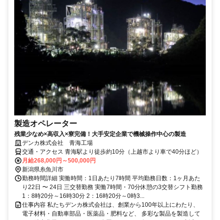
製造オペレーター
残業少なめ×高収入×寮完備！大手安定企業で機械操作中心の製造
デンカ株式会社 青海工場
交通・アクセス 青海駅より徒歩約10分（上越市より車で40分ほど）
月給268,000円～500,000円
新潟県糸魚川市
勤務時間詳細 実働時間：1日あたり7時間 平均勤務日数：1ヶ月あた
り22日 〜 24日 三交替勤務 実働7時間・70分休憩の3交替シフト勤務
1：8時20分～16時30分 2：16時20分～0時3...
仕事内容 私たちデンカ株式会社は、創業から100年以上にわたり、
電子材料・自動車部品・医薬品・肥料など、 多彩な製品を製造して