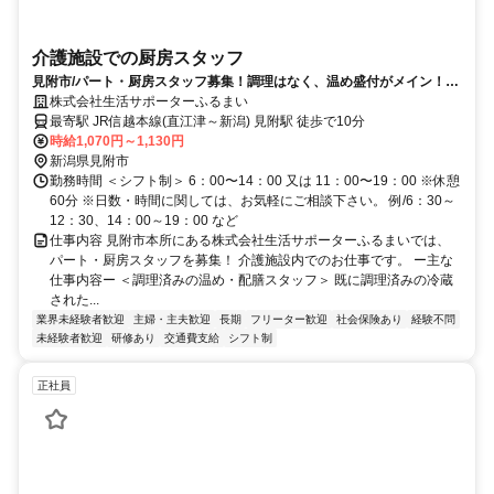
介護施設での厨房スタッフ
見附市/パート・厨房スタッフ募集！調理はなく、温め盛付がメイン！料
理が苦手の方でも大丈夫です
株式会社生活サポーターふるまい
最寄駅 JR信越本線(直江津～新潟) 見附駅 徒歩で10分
時給1,070円～1,130円
新潟県見附市
勤務時間 ＜シフト制＞ 6：00〜14：00 又は 11：00〜19：00 ※休憩
60分 ※日数・時間に関しては、お気軽にご相談下さい。 例/6：30～
12：30、14：00～19：00 など
仕事内容 見附市本所にある株式会社生活サポーターふるまいでは、
パート・厨房スタッフを募集！ 介護施設内でのお仕事です。 ー主な
仕事内容ー ＜調理済みの温め・配膳スタッフ＞ 既に調理済みの冷蔵
された...
業界未経験者歓迎
主婦・主夫歓迎
長期
フリーター歓迎
社会保険あり
経験不問
未経験者歓迎
研修あり
交通費支給
シフト制
正社員