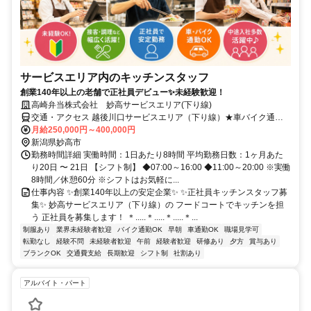
サービスエリア内のキッチンスタッフ
創業140年以上の老舗で正社員デビュー✨未経験歓迎！
高崎弁当株式会社 妙高サービスエリア(下り線)
交通・アクセス 越後川口サービスエリア（下り線）★車バイク通勤
OK
月給250,000円～400,000円
新潟県妙高市
勤務時間詳細 実働時間：1日あたり8時間 平均勤務日数：1ヶ月あた
り20日 〜 21日 【シフト制】 ◆07:00～16:00 ◆11:00～20:00 ※実働
8時間／休憩60分 ※シフトはお気軽に...
仕事内容 ✨創業140年以上の安定企業✨ ✨正社員キッチンスタッフ募
集✨ 妙高サービスエリア（下り線）の フードコートでキッチンを担
う 正社員を募集します！ ＊.....＊.....＊.....＊...
制服あり
業界未経験者歓迎
バイク通勤OK
早朝
車通勤OK
職場見学可
転勤なし
経験不問
未経験者歓迎
午前
経験者歓迎
研修あり
夕方
賞与あり
ブランクOK
交通費支給
長期歓迎
シフト制
社割あり
アルバイト・パート