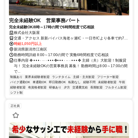
完全未経験OK 営業事務パート
完全未経験OK/8時～17時の間で6時間程度で応相談
株式会社大阪屋
交通・アクセス 新新バイパス海老ヶ瀬IC・一日市ICより各車で約7分
／JR大形駅から徒歩30分
時給1,050円以上
新潟県新潟市江南区
勤務時間詳細 8:00～17:00の間で 実働6時間程度で応相談
仕事内容 ✤ • • • · ·· · • • • ✤• • • · ·· · • • • ✤ 主婦（夫）大歓迎！制服貸
与！ 完全未経験OKの営業事務員 募集！ 勤務時間は8:00～17:00の間
で...
制服あり
業界未経験者歓迎
ランチタイム
主婦・主夫歓迎
フリーター歓迎
バイク通勤OK
車通勤OK
即日勤務OK
転勤なし
経験不問
未経験者歓迎
午前
経験者歓迎
有資格者歓迎
研修あり
夕方
交通費支給
長期歓迎
フルタイム歓迎
シフト制
正社員