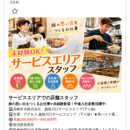
正社員
サービスエリアでの店舗スタッフ
旅の思い出をつくるお仕事✨未経験歓迎！中途入社多数活躍中♪
高崎弁当株式会社 越後川口サービスエリア(下り線)
交通・アクセス 越後川口サービスエリア（下り線）★車バイク通勤
OK
月給250,000円～400,000円
新潟県長岡市