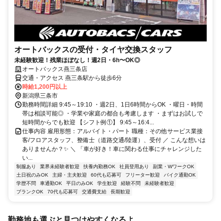
オートバックスの受付・タイヤ交換スタッフ
未経験歓迎！残業ほぼなし！週2日・6h〜OK◎
オートバックス燕三条店
交通・アクセス 燕三条駅から徒歩6分
時給1,200円以上
新潟県三条市
勤務時間詳細 9:45～19:10 ・週2日、1日6時間からOK ・曜日・時間
帯は相談可能◎ ・学業や家庭の都合も考慮します ・まずはお試しで
短時間からでも歓迎 【シフト例①】 9:45～16:4...
仕事内容 雇用形態：アルバイト・パート 職種：その他サービス業接
客/フロアスタッフ、整備士（道路交通/陸運）、受付 ／ こんな想いは
ありませんか？✨ ＼ 「車が好き！車に関わる仕事にチャレンジした
い...
制服あり
業界未経験者歓迎
扶養内勤務OK
社員登用あり
副業・WワークOK
土日祝のみOK
主婦・主夫歓迎
60代も応募可
フリーター歓迎
バイク通勤OK
学歴不問
車通勤OK
平日のみOK
学生歓迎
経験不問
未経験者歓迎
ブランクOK
70代も応募可
交通費支給
長期歓迎
勤務地も選ぶと見つけやすくなるよ