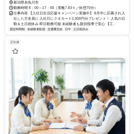
新潟県糸魚川市
勤務時間 8：00～17：00（実働7.83ｈ／休憩70分）
仕事内容 【入社日生活応援キャンペーン実施中】 8月中に応募され入
社した方全員に 入社日にクオカード2,000円分プレゼント！ 人気の日
勤＆土日祝休み 即日勤務可能 未経験者も親切指導で安心 【工...
固定時間制
未経験者歓迎
交通費支給
日中
土日祝休み
正社員