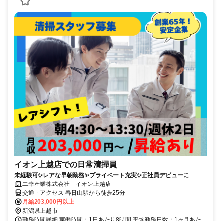
イオン上越店での日常清掃員
未経験可✨レアな早朝勤務✨プライベート充実✨正社員デビューに
二幸産業株式会社 イオン上越店
交通・アクセス 春日山駅から徒歩25分
月給203,000円以上
新潟県上越市
勤務時間詳細 実働時間：1日あたり8時間 平均勤務日数：1ヶ月あた