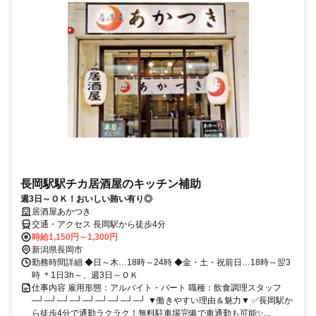
長岡駅駅チカ居酒屋のキッチン補助
週3日～ＯＫ！おいしい賄い有り◎
居酒屋あかつき
交通・アクセス 長岡駅から徒歩4分
時給1,150円～1,300円
新潟県長岡市
勤務時間詳細 ◆日～木…18時～24時 ◆金・土・祝前日…18時～翌3
時 ＊1日3h～、週3日～ＯＫ
仕事内容 雇用形態：アルバイト・パート 職種：飲食調理スタッフ
─┘─┘─┘─┘─┘─┘─┘─┘─┘ ▼働きやすい理由＆魅力▼ ✅長岡駅か
ら徒歩4分で通勤ラクラク！無料駐車場完備で車通勤も可能✨...