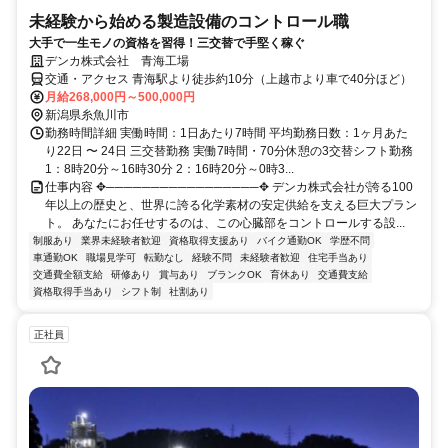
未経験から始める製造設備のコントロール職
大手で一生モノの資格を習得！三交替で手堅く稼ぐ
デンカ株式会社 青海工場
交通・アクセス 青海駅より徒歩約10分（上越市より車で40分ほど）
月給268,000円～500,000円
新潟県糸魚川市
勤務時間詳細 実働時間：1日あたり7時間 平均勤務日数：1ヶ月あた
り22日 〜 24日 三交替勤務 実働7時間・70分休憩の3交替シフト勤務
1：8時20分～16時30分 2：16時20分～0時3...
仕事内容 ✥─────────────────✥ デンカ株式会社が誇る100
年以上の歴史と、世界に誇る化学素材の安定供給を支える巨大プラン
ト。 あなたにお任せするのは、この心臓部をコントロールする設...
制服あり
業界未経験者歓迎
資格取得支援あり
バイク通勤OK
学歴不問
車通勤OK
職場見学可
転勤なし
経験不問
未経験者歓迎
住宅手当あり
交通費全額支給
研修あり
賞与あり
ブランクOK
育休あり
交通費支給
資格取得手当あり
シフト制
社割あり
正社員