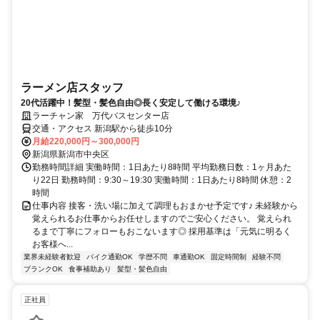
ラーメン店スタッフ
20代活躍中！髪型・髪色自由◎長く安定して働ける環境♪
ラーチャン家 万代バスセンター店
交通・アクセス 新潟駅から徒歩10分
月給220,000円～300,000円
新潟県新潟市中央区
勤務時間詳細 実働時間：1日あたり8時間 平均勤務日数：1ヶ月あた
り22日 勤務時間：9:30～19:30 実働時間：1日あたり8時間 休憩：2
時間
仕事内容 接客・洗い場に加えて調理もおまかせ予定です♪ 未経験から
覚えられるお仕事からお任せしますのでご安心ください。 覚えられ
るまで丁寧にフォローもおこないます◎ 採用基準は「元気に明るく
お客様へ...
業界未経験者歓迎
バイク通勤OK
学歴不問
車通勤OK
固定時間制
経験不問
ブランクOK
食事補助あり
髪型・髪色自由
正社員