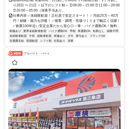
勤務時間詳細 実働時間：1日あたり8時間 平均勤務日数：1ヶ月あた
り20日 〜 21日 ＜以下のシフト制＞ ⏰06:00～15:00 ⏰11:00～20:00
⏰20:00～05:00（深夜手当あり...
仕事内容 ✅未経験歓迎！正社員で安定スタート！ ✅月給25万～40万
円！経験・能力を評価！ ✅接客・調理・売場づくりまで幅広く活躍！
✅創業100年近い安定企業だから安心◎ ✅車・バイク通勤OK！無料...
制服あり
業界未経験者歓迎
バイク通勤OK
早朝
車通勤OK
転勤なし
経験不問
未経験者歓迎
午前
経験者歓迎
研修あり
夕方
賞与あり
ブランクOK
交通費支給
長期歓迎
シフト制
社割あり
深夜
アルバイト・パート