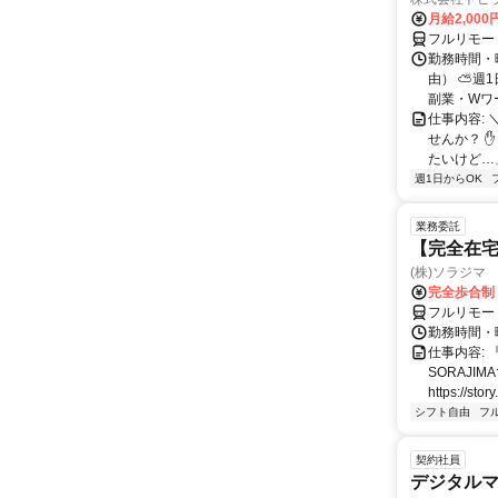
月給2,000
フルリモー
勤務時間・
由） ⛅週1
副業・Wワ
仕事内容: 
せんか？ 
たいけど…」
週1日からOK
業務委託
【完全在宅
(株)ソラジマ
完全歩合制
フルリモー
勤務時間・
仕事内容:
SORAJ
https://story
シフト自由
フ
契約社員
デジタル