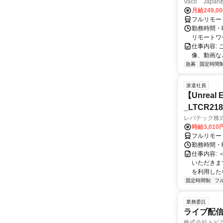
Vaco Japa
月給249,0
フルリモー
勤務時間・
リモートワ
仕事内容:
像、動画な
急募
固定時間
派遣社員
【Unre
_LTCR21
レバテック株
時給3,01
フルリモー
勤務時間・曜
仕事内容:
いただきます
を利用した各
固定時間制
フ
業務委託
ライブ配信
株式会社トビ