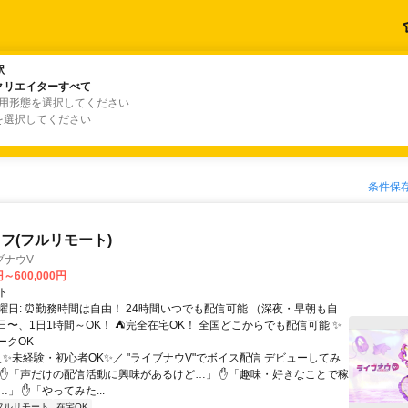
駅
駅
クリエイターすべて
クリエイターすべて
雇用形態を選択してください
を選択してください
条件保
フ(フルリモート)
ブナウV
円～600,000円
ト
曜日: ⏰勤務時間は自由！ 24時間いつでも配信可能 （深夜・早朝も自
日〜、1日1時間～OK！ ⛺完全在宅OK！ 全国どこからでも配信可能 ✨
ークOK
＼✨未経験・初心者OK✨／ "ライブナウV"でボイス配信 デビューしてみ
 ✋「声だけの配信活動に興味があるけど…」 ✋「趣味・好きなことで稼
」 ✋「やってみた...
フルリモート
在宅OK