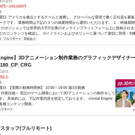
n株式会社
00円～250,000円
ト
曜日: アメリカを拠点とするチームと連携し、グローバルな環境で働く正社員を募集
ークです。 業務時間は下記の３つの就業時間から選択いただけます。 １．研修期間中.
 このポジションでは世界的大手IT企業のオンラインプラットフォーム上に投稿され
どのコンテンツを確認し、ガイドラインおよびポリシーに基づいて適切に管理・判断す
制
フルリモート
昇給あり
al Engine】3Dアニメーション制作業務のグラフィックデザイナ
8180_CP_CRG
式会社
0円以上
ト
日: 【実際の勤務時間例】 10:00～19:00 週3日勤務
 ＜作業詳細＞ 受託のゲーム開発において3Dアニメーションの制作をして
。 具体的には、下記作業内容を想定しております。 -Unreal Engine
種コンテンツ開発...
ルリモート
スタッフ(フルリモート)
ラ