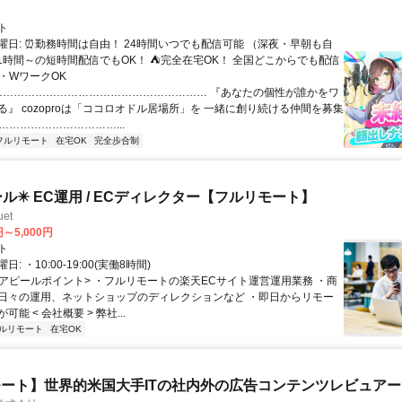
ト
曜日: ⏰勤務時間は自由！ 24時間いつでも配信可能 （深夜・早朝も自
日1時間～の短時間配信でもOK！ ⛺完全在宅OK！ 全国どこからでも配信
業・WワークOK
 …………………………………………………… 『あなたの個性が誰かをワ
る』 cozoproは「ココロオドル居場所」を 一緒に創り続ける仲間を募集
……………………………...
フルリモート
在宅OK
完全歩合制
ール✴️ EC運用 / ECディレクター【フルリモート】
et
円～5,000円
ト
: ・10:00-19:00(実働8時間)
 <アピールポイント> ・フルリモートの楽天ECサイト運営運用業務 ・商
日々の運用、ネットショップのディレクションなど ・即日からリモー
能 < 会社概要 > 弊社...
ルリモート
在宅OK
ート】世界的米国大手ITの社内外の広告コンテンツレビュアー