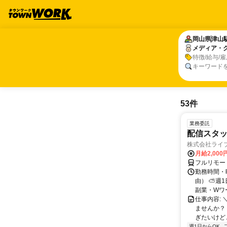
岡山県
岡山県
津山
津山
メディア・
メディア・
特徴/給与/
キーワード
53件
業務委託
配信スタッ
株式会社ライ
月給2,000
フルリモー
勤務時間・
由） ⛅週1
副業・Wワ
仕事内容: 
ませんか？
ぎたいけど…
週1日からOK