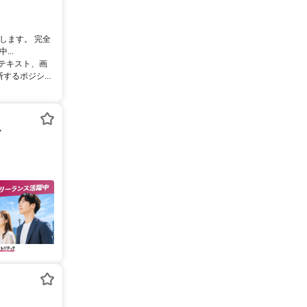
します。 完全
..
るテキスト、画
るポジシ...
ー