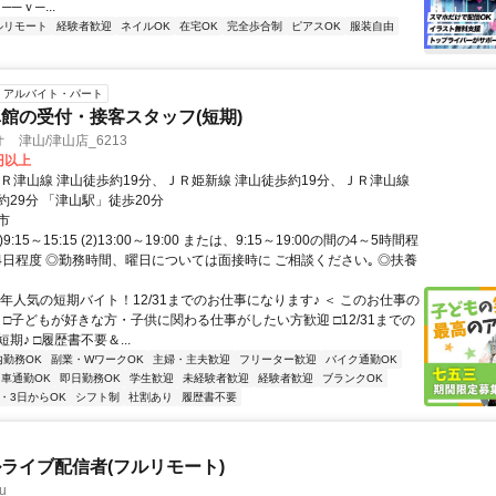
──ｖ─...
ルリモート
経験者歓迎
ネイルOK
在宅OK
完全歩合制
ピアスOK
服装自由
アルバイト・パート
館の受付・接客スタッフ(短期)
 津山/津山店_6213
0円以上
ＪＲ津山線 津山徒歩約19分、ＪＲ姫新線 津山徒歩約19分、ＪＲ津山線
約29分 「津山駅」徒歩20分
市
9:15～15:15 (2)13:00～19:00 または、9:15～19:00の間の4～5時間程
～4日程度 ◎勤務時間、曜日については面接時に ご相談ください｡ ◎扶養
毎年人気の短期バイト！12/31までのお仕事になります♪ ＜ このお仕事の
 □子どもが好きな方・子供に関わる仕事がしたい方歓迎 □12/31までの
期♪ □履歴書不要＆...
内勤務OK
副業・WワークOK
主婦・主夫歓迎
フリーター歓迎
バイク通勤OK
車通勤OK
即日勤務OK
学生歓迎
未経験者歓迎
経験者歓迎
ブランクOK
2・3日からOK
シフト制
社割あり
履歴書不要
ライブ配信者(フルリモート)
u