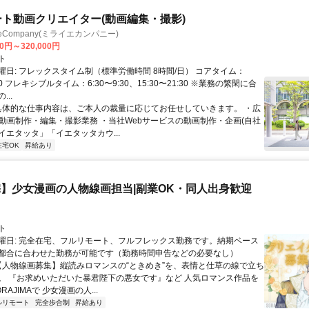
ート動画クリエイター(動画編集・撮影)
ieCompany(ミライエカンパニー)
00円～320,000円
ト
曜日: フレックスタイム制（標準労働時間 8時間/日） コアタイム：
:30 フレキシブルタイム：6:30〜9:30、15:30〜21:30 ※業務の繁閑に合
..
 具体的な仕事内容は、ご本人の裁量に応じてお任せしていきます。 ・広
の動画制作・編集・撮影業務 ・当社Webサービスの動画制作・企画(自社
イエタッタ」「イエタッタカウ...
在宅OK
昇給あり
】少女漫画の人物線画担当|副業OK・同人出身歓迎
ト
曜日: 完全在宅、フルリモート、フルフレックス勤務です。納期ベース
都合に合わせた勤務が可能です（勤務時間申告などの必要なし）
 【人物線画募集】縦読みロマンスの“ときめき”を、表情と仕草の線で立ち
。 『お求めいただいた暴君陛下の悪女です』など 人気ロマンス作品を
AJIMAで 少女漫画の人...
ルリモート
完全歩合制
昇給あり