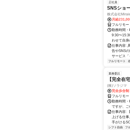
正社員
SNSショ
株式会社Mira
月給231,0
フルリモー
勤務時間・
9:30〜15
わせて自身の.
仕事内容:
告やSNS
サービス「
フルリモート
業務委託
【完全在宅
(株)ソラジマ
完全歩合制
フルリモー
勤務時間・
ですが、ご
仕事内容:
上げる仕事
手がけるSOR
シフト自由
フ