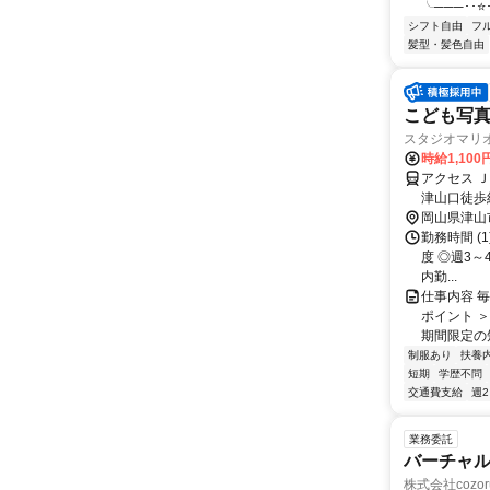
╰───･･⭐･
シフト自由
フ
髪型・髪色自由
こども写真
スタジオマリオ
時給1,10
アクセス 
津山口徒歩
岡山県津山
勤務時間 (1)
度 ◎週3
内勤...
仕事内容 
ポイント ＞
期間限定の短
制服あり
扶養
短期
学歴不問
交通費支給
週
業務委託
バーチャル
株式会社cozor