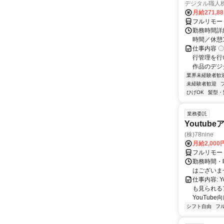
デジタル職人
月給271,8
フルリモー
勤務時間詳細
時間／休憩
仕事内容 
行管理を行
作品のデジ
業界未経験者歓
未経験者歓迎
ひげOK
髪型・
業務委託
Youtu
(株)78nine
月給2,00
フルリモー
勤務時間・
はございま
仕事内容:
も見られる
YouTub
シフト自由
フ