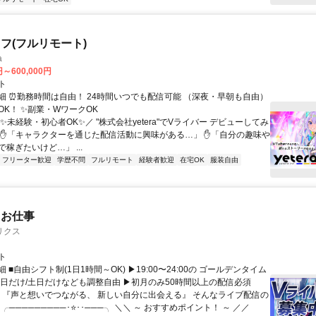
フ(フルリモート)
a
円～600,000円
ト
細 ⏰勤務時間は自由！ 24時間いつでも配信可能 （深夜・早朝も自由）
OK！ ✨副業・WワークOK
✨未経験・初心者OK✨／ "株式会社yetera"でVライバー デビューしてみ
 ✋「キャラクターを通じた配信活動に興味がある…」 ✋「自分の趣味や
稼ぎたいけど…」 ...
フリーター歓迎
学歴不問
フルリモート
経験者歓迎
在宅OK
服装自由
たお仕事
リクス
ト
 ■自由シフト制(1日1時間～OK) ▶19:00〜24:00の ゴールデンタイム
平日だけ/土日だけなども調整自由 ▶初月のみ50時間以上の配信必須
／ 『声と想いでつながる、 新しい自分に出会える』 そんなライブ配信の
 ╭─────────･⭐･･───╮ ＼＼ ～ おすすめポイント！ ～ ／／