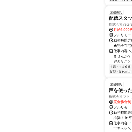
業務委託
配信スタッ
株式会社yeter
月給2,000
フルリモー
勤務時間詳
⛺完全在宅
仕事内容 ＼
ませんか？
好きなことで
主婦・主夫歓迎
髪型・髪色自由
業務委託
声を使っ
株式会社マト
完全歩合制
フルリモー
勤務時間詳細
推奨！ ▶
仕事内容 
世界へ✨ ＼