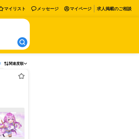
マイリスト
メッセージ
マイページ
求人掲載のご相談
存
関連度順