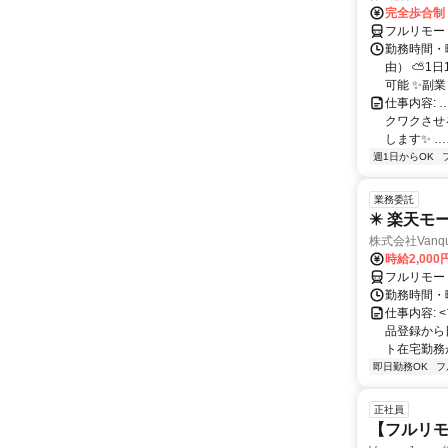
完全歩合制
フルリモー
勤務時間・
由） ⛅1
可能 ✨副
仕事内容:
クワクさせ
します✨ …
週1日からOK
業務委託
✴️ 楽天モ
株式会社Vanqu
時給2,000
フルリモー
勤務時間・曜日
仕事内容:
品登録から
ト在宅勤務が可
即日勤務OK
フ
正社員
【フルリモ