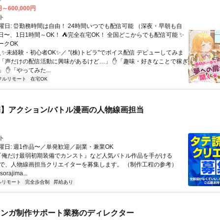
円～600,000円
ト
曜日: ⏰勤務時間は自由！ 24時間いつでも配信可能 （深夜・早朝も自
日〜、1日1時間～OK！ ⛺完全在宅OK！ 全国どこからでも配信可能 ✨
ークOK
＼✨未経験・初心者OK✨／ "(株)トビラ"でボイス配信 デビューしてみま
✋「声だけの配信活動に興味があるけど…」 ✋「趣味・好きなことで稼ぎ
 ✋「やってみた...
フルリモート
在宅OK
】アクション/バトル漫画の人物線画担当
ト
曜日: 週1作品〜／単発歓迎／副業・兼業OK
 『俺だけ最弱初期装備でカンスト』など人気バトル作品を手がける
IMAで、人物線画担当クリエイターを募集します。 （制作工程の参考）
.sorajima...
ルリモート
完全歩合制
昇給あり
マンガ制作サポート業務のディレクター