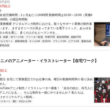
株式会社
81円以上
ト
 総労働時間：1ヶ月あたり160時間 勤務時間は10:00～19:00（実働8
1時間）の固定時間制
〇業務概要 デジタルマンガ制作における、様々なサポート業務の制作進
います。 ますますニーズが高まってきている電子コミック。あらゆる
タル化を通じ、多くの人のもとへマンガを...
迎
副業・WワークOK
フリーター歓迎
学歴不問
固定時間制
経験不問
フルリモート
経験者歓迎
ネイルOK
在宅OK
ブランクOK
ピアスOK
服装自由
髪色自由
beアニメのアニメーター・イラストレーター【在宅ワーク】
0円以上
ト
曜日: 在宅にて業務委託でのお仕事の為、曜日や勤務時間帯の 取り決め
せん。
 YouTubeアニメ制作／イラストレーター募集！ 「自分の絵が、何万人に
アニメになる。」 そんな制作を一緒にやりませんか？ 私たちは、
e向けオリジナルアニメ動画...
ルリモート
週2・3日からOK