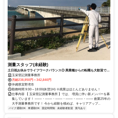
測量スタッフ(未経験)
土日祝お休みでライフワークバランス◎ 異業種からの転職も大歓迎です
♪
玉栄登記測量事務所
月給238,950円～342,840円
沖縄県宜野湾市
勤務時間 9:00～18:00(休憩1H) ※残業はほとんどありません！
仕事内容 【 玉栄登記測量事務所 】では、 増員に伴い新メンバーを募
集しています！ ───・───・───・───・───・─── 創業25年の
大手測量事務所です！ 今から経験を積めば、キャリアアップ...
バイク通勤OK
車通勤OK
固定時間制
未経験者歓迎
賞与あり