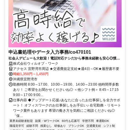
申込書処理やデータ入力事務/co470101
社会人デビューも大歓迎！電話対応ナシだから事務未経験も安心◎慣れ
たら在宅OK♪
株式会社ウィルオブ・ワーク
アクセス 宜野湾市周辺 ★交通費規定支給★週4日～OK★履歴書不要
時給1,350円～1,450円
沖縄県宜野湾市
勤務時間 8:00～17:00、10:00～19:00、14:00～23:00 他時間帯多数
あり！ ご希望をお聞かせくださいね◎ ＜他シフト例＞ 8:45～17:15
9:00～17:00 9:00...
仕事内容 ◆アップデート応援♪あなたに合ったお仕事探しを全力サポ
ート！ オフィスワークのお仕事探しをお手伝い♪ 在宅勤務・リモート
ワーク案件もあります 希望の働き方を気軽にご相談くださいね◎
「保...
業界未経験者歓迎
副業・WワークOK
60代も応募可
学歴不問
車通勤OK
職場見学可
経験不問
残業なし
研修あり
ブランクOK
交通費支給
シフト制