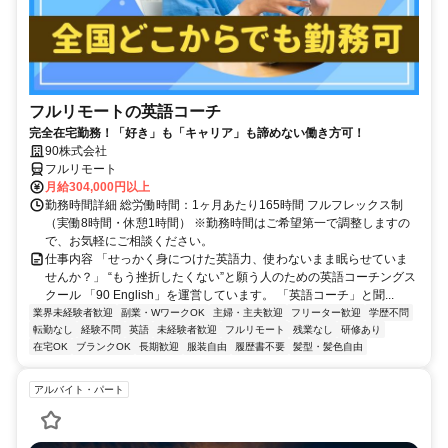
フルリモートの英語コーチ
完全在宅勤務！「好き」も「キャリア」も諦めない働き方可！
90株式会社
フルリモート
月給304,000円以上
勤務時間詳細 総労働時間：1ヶ月あたり165時間 フルフレックス制
（実働8時間・休憩1時間） ※勤務時間はご希望第一で調整しますの
で、お気軽にご相談ください。
仕事内容 「せっかく身につけた英語力、使わないまま眠らせていま
せんか？」 “もう挫折したくない”と願う人のための英語コーチングス
クール 「90 English」を運営しています。 「英語コーチ」と聞...
業界未経験者歓迎
副業・WワークOK
主婦・主夫歓迎
フリーター歓迎
学歴不問
転勤なし
経験不問
英語
未経験者歓迎
フルリモート
残業なし
研修あり
在宅OK
ブランクOK
長期歓迎
服装自由
履歴書不要
髪型・髪色自由
アルバイト・パート