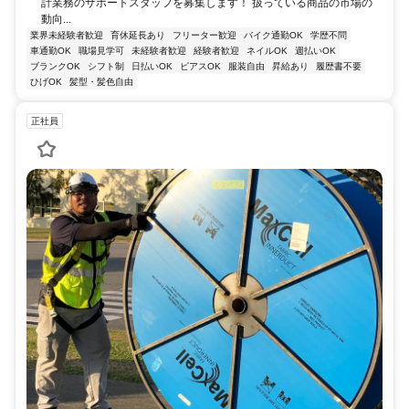
計業務のサポートスタッフを募集します！ 扱っている商品の市場の
動向...
業界未経験者歓迎
育休延長あり
フリーター歓迎
バイク通勤OK
学歴不問
車通勤OK
職場見学可
未経験者歓迎
経験者歓迎
ネイルOK
週払いOK
ブランクOK
シフト制
日払いOK
ピアスOK
服装自由
昇給あり
履歴書不要
ひげOK
髪型・髪色自由
正社員