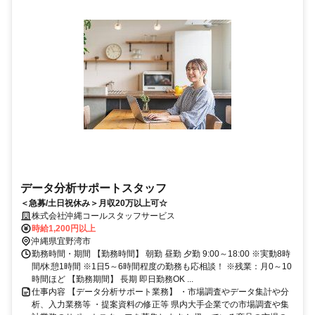
データ分析サポートスタッフ
＜急募/土日祝休み＞月収20万以上可☆
株式会社沖縄コールスタッフサービス
時給1,200円以上
沖縄県宜野湾市
勤務時間・期間 【勤務時間】 朝勤 昼勤 夕勤 9:00～18:00 ※実動8時
間/休憩1時間 ※1日5～6時間程度の勤務も応相談！ ※残業：月0～10
時間ほど 【勤務期間】 長期 即日勤務OK ...
仕事内容 【データ分析サポート業務】 ・市場調査やデータ集計や分
析、入力業務等 ・提案資料の修正等 県内大手企業での市場調査や集