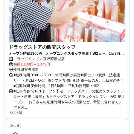
ドラッグストアの販売スタッフ
オープン時給1300円！オープニングスタッフ募集！週2日～、1日3時間
～！平日のみ、土日祝のみOK！
ドラッグイレブン 宜野湾新城店
時給1,100円～1,375円
沖縄県宜野湾市
■勤務時間 9:00～23:00 ※休憩時間は実働時間により変動（法定通
り） ・週2日～OK！ ※シフト希望応相談 ※平日のみ、土日祝のみ可
■労働時間 実働時間：1日3時間～ 平均勤務日数：週2...
■仕事内容 ＼10/1オープン予定！ドラッグストアの販売スタッフ！／
九州・沖縄に展開するドラッグストア「ドラッグイレブン」が新規オ
ープン！ お子さんの送迎時間や学校の授業など、希望に合わせてシ
フト調...
シフト制
正社員