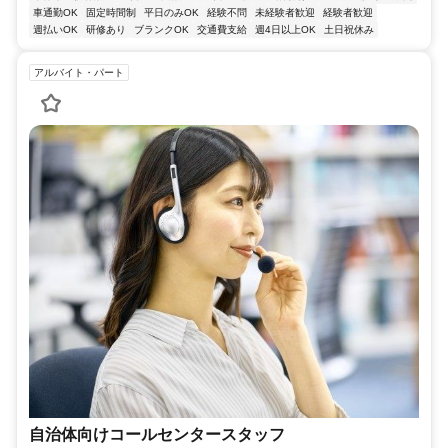
車通勤OK
固定時間制
平日のみOK
経験不問
未経験者歓迎
経験者歓迎
週払いOK
研修あり
ブランクOK
交通費支給
週4日以上OK
土日祝休み
アルバイト・パート
自治体向けコールセンタースタッフ