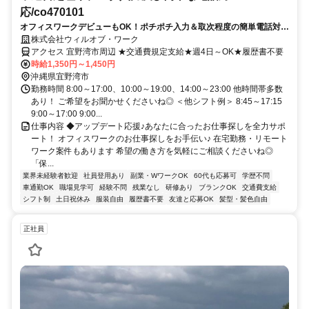
応/co470101
オフィスワークデビューもOK！ポチポチ入力＆取次程度の簡単電話対応
◎慣れたら在宅OK♪
株式会社ウィルオブ・ワーク
アクセス 宜野湾市周辺 ★交通費規定支給★週4日～OK★履歴書不要
時給1,350円～1,450円
沖縄県宜野湾市
勤務時間 8:00～17:00、10:00～19:00、14:00～23:00 他時間帯多数
あり！ ご希望をお聞かせくださいね◎ ＜他シフト例＞ 8:45～17:15
9:00～17:00 9:00...
仕事内容 ◆アップデート応援♪あなたに合ったお仕事探しを全力サポ
ート！ オフィスワークのお仕事探しをお手伝い♪ 在宅勤務・リモート
ワーク案件もあります 希望の働き方を気軽にご相談くださいね◎
「保...
業界未経験者歓迎
社員登用あり
副業・WワークOK
60代も応募可
学歴不問
車通勤OK
職場見学可
経験不問
残業なし
研修あり
ブランクOK
交通費支給
シフト制
土日祝休み
服装自由
履歴書不要
友達と応募OK
髪型・髪色自由
正社員