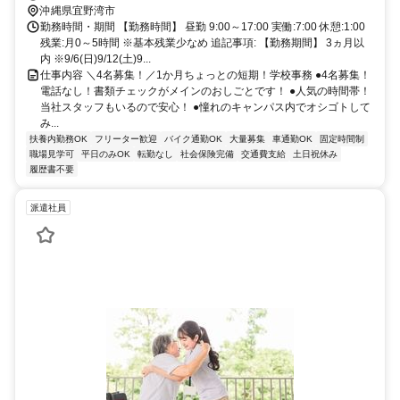
沖縄県宜野湾市
勤務時間・期間 【勤務時間】 昼勤 9:00～17:00 実働:7:00 休憩:1:00
残業:月0～5時間 ※基本残業少なめ 追記事項: 【勤務期間】 3ヵ月以
内 ※9/6(日)9/12(土)9...
仕事内容 ＼4名募集！／1か月ちょっとの短期！学校事務 ●4名募集！
電話なし！書類チェックがメインのおしごとです！ ●人気の時間帯！
当社スタッフもいるので安心！ ●憧れのキャンパス内でオシゴトして
み...
扶養内勤務OK
フリーター歓迎
バイク通勤OK
大量募集
車通勤OK
固定時間制
職場見学可
平日のみOK
転勤なし
社会保険完備
交通費支給
土日祝休み
履歴書不要
派遣社員