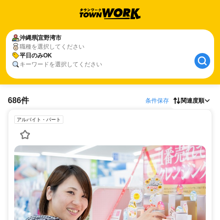
沖縄県
宜野湾市
職種を選択してください
平日のみOK
キーワードを選択してください
686件
条件保存
関連度順
アルバイト・パート