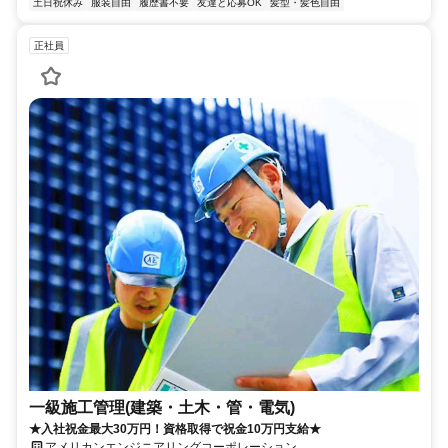
土日祝休み
服装自由
履歴書不要
友達と応募OK
髪型・髪色自由
正社員
一級施工管理(建築・土木・管・電気)
★入社祝金最大30万円！資格取得で祝金10万円支給★
アメリカンエンジニアリングコーポレーション