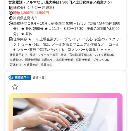
営業電話・ノルマなし♪最大時給1,500円／土日祝休み／残業ナシ♪
株式会社シナジー 沖縄本社
時給1,200円～1,500円
沖縄県宜野湾市
勤務時間 □ 9月～10月：研修期間 9:00～17:30（実働7.5時間/休憩60
分） ★ 昼休憩60分 ★ □ 11月～ 8:30〜17:30（実働7.5時間 / 休憩90
分） ★ 昼休...
仕事内容 ★ー☆ 上場企業グループ “シナジー” 安心･安定のデスクワー
ク！ ☆ー★ 今回、電話･メール対応＆マニュアル作成など、 コール
センター×事務で活躍いただける、新メンバーを募集！ ＝＝＝...
社員登用あり
長期
フリーター歓迎
産休・育休取得実績あり
バイク通勤OK
車通勤OK
固定時間制
転勤なし
未経験者歓迎
経験者歓迎
ブランクOK
育休あり
交通費支給
服装自由
派遣社員