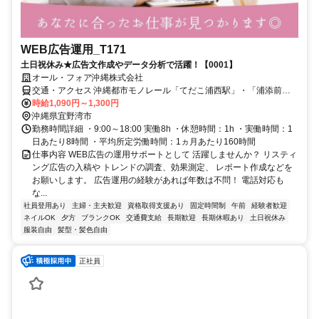
WEB広告運用_T171
土日祝休み★広告文作成やデータ分析で活躍！【0001】
オール・フォア沖縄株式会社
交通・アクセス 沖縄都市モノレール「てだこ浦西駅」・「浦添前田
駅」・「経塚駅」
時給1,090円～1,300円
沖縄県宜野湾市
勤務時間詳細 ・9:00～18:00 実働8h ・休憩時間：1h ・実働時間：1
日あたり8時間 ・平均所定労働時間：1ヵ月あたり160時間
仕事内容 WEB広告の運用サポートとして 活躍しませんか？ リスティ
ング広告の入稿や トレンドの調査、効果測定、 レポート作成などを
お願いします。 広告運用の経験があれば年数は不問！ 電話対応も
な...
社員登用あり
主婦・主夫歓迎
資格取得支援あり
固定時間制
午前
経験者歓迎
ネイルOK
夕方
ブランクOK
交通費支給
長期歓迎
長期休暇あり
土日祝休み
服装自由
髪型・髪色自由
正社員