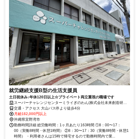
就労継続支援B型の生活支援員
土日祝休み♪年休120日以上☆プライベート両立重視の職場です
スーパーチャレンジセンターミライぎのわん(株式会社未来創造研究
所)
交通・アクセス 大山バス停より徒歩4分
月給182,000円以上
沖縄県宜野湾市
勤務時間詳細 総労働時間：1ヶ月あたり163時間 ①8：00〜17：
00（実働8時間・休憩1時間） ②8：30〜17：30（実働8時間・休憩1
時間） ・利用者さんは15時で帰宅するので勤務時間内で業...