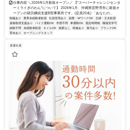
仕事内容 ＼2026年1月新規オープン／ 【*スーパーチャレンジセンタ
ーミライぎのわん*について】 2026年1月、沖縄県宜野湾市に新規オ
ープンの就労継続支援B型事業所です。(定員20名) 「あなたの...
制服あり
業界未経験者歓迎
社員登用あり
副業・WワークOK
主婦・主夫歓迎
資格取得支援あり
バイク通勤OK
学歴不問
車通勤OK
固定時間制
職場見学可
経験不問
未経験者歓迎
ネイルOK
残業なし
研修あり
賞与あり
ブランクOK
育休あり
オープニングスタッフ
派遣社員