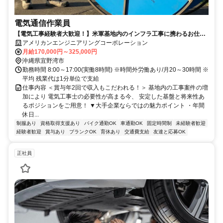
電気通信作業員
【電気工事経験者大歓迎！】米軍基地内のインフラ工事に携わるお仕事
です
アメリカンエンジニアリングコーポレーション
月給170,000円～325,000円
沖縄県宜野湾市
勤務時間 8:00～17:00(実働8時間) ※時間外労働あり/月20～30時間 ※
平均 残業代は1分単位で支給
仕事内容 ＜賞与年2回で収入もこだわれる！＞ 基地内の工事案件の増
加により 電気工事士の必要性が高まる今、 安定した基盤と将来性あ
るポジションをご用意！ ▼大手企業ならではの魅力ポイント ・年間
休日...
制服あり
資格取得支援あり
バイク通勤OK
車通勤OK
固定時間制
未経験者歓迎
経験者歓迎
賞与あり
ブランクOK
育休あり
交通費支給
友達と応募OK
正社員