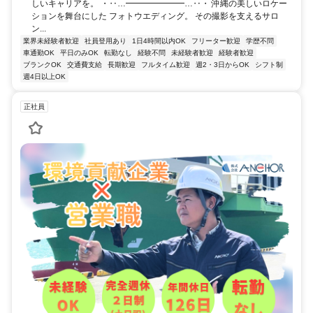
しいキャリアを。 ・‥…━━━━━━━…‥・ 沖縄の美しいロケー
ションを舞台にした フォトウエディング。 その撮影を支えるサロ
ン...
業界未経験者歓迎
社員登用あり
1日4時間以内OK
フリーター歓迎
学歴不問
車通勤OK
平日のみOK
転勤なし
経験不問
未経験者歓迎
経験者歓迎
ブランクOK
交通費支給
長期歓迎
フルタイム歓迎
週2・3日からOK
シフト制
週4日以上OK
正社員