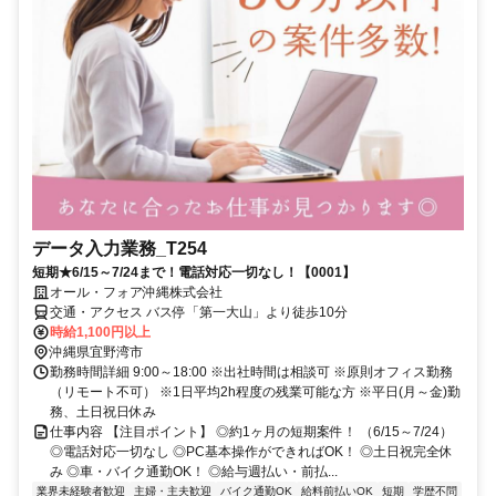
データ入力業務_T254
短期★6/15～7/24まで！電話対応一切なし！【0001】
オール・フォア沖縄株式会社
交通・アクセス バス停「第一大山」より徒歩10分
時給1,100円以上
沖縄県宜野湾市
勤務時間詳細 9:00～18:00 ※出社時間は相談可 ※原則オフィス勤務
（リモート不可） ※1日平均2h程度の残業可能な方 ※平日(月～金)勤
務、土日祝日休み
仕事内容 【注目ポイント】 ◎約1ヶ月の短期案件！ （6/15～7/24）
◎電話対応一切なし ◎PC基本操作ができればOK！ ◎土日祝完全休
み ◎車・バイク通勤OK！ ◎給与週払い・前払...
業界未経験者歓迎
主婦・主夫歓迎
バイク通勤OK
給料前払いOK
短期
学歴不問