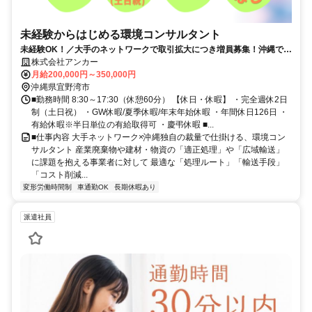
未経験からはじめる環境コンサルタント
未経験OK！／大手のネットワークで取引拡大につき増員募集！沖縄で一
生モノの営業スキルを身に着けたい方を募集中！／完全週休2日制（土
株式会社アンカー
日祝）＆年間休日126日／転勤なし
月給200,000円～350,000円
沖縄県宜野湾市
■勤務時間 8:30～17:30（休憩60分） 【休日・休暇】 ・完全週休2日
制（土日祝） ・GW休暇/夏季休暇/年末年始休暇 ・年間休日126日 ・
有給休暇※半日単位の有給取得可 ・慶弔休暇 ■...
■仕事内容 大手ネットワーク×沖縄独自の裁量で仕掛ける、環境コン
サルタント 産業廃棄物や建材・物資の「適正処理」や「広域輸送」
に課題を抱える事業者に対して 最適な「処理ルート」「輸送手段」
「コスト削減...
変形労働時間制
車通勤OK
長期休暇あり
派遣社員