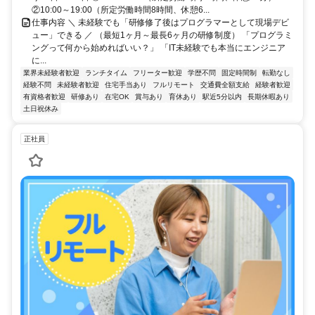
②10:00～19:00（所定労働時間8時間、休憩6...
仕事内容 ＼ 未経験でも「研修修了後はプログラマーとして現場デビ
ュー」できる ／ （最短1ヶ月～最長6ヶ月の研修制度） 「プログラミ
ングって何から始めればいい？」 「IT未経験でも本当にエンジニア
に...
業界未経験者歓迎
ランチタイム
フリーター歓迎
学歴不問
固定時間制
転勤なし
経験不問
未経験者歓迎
住宅手当あり
フルリモート
交通費全額支給
経験者歓迎
有資格者歓迎
研修あり
在宅OK
賞与あり
育休あり
駅近5分以内
長期休暇あり
土日祝休み
正社員