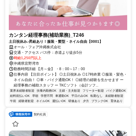
カンタン経理事務(補助業務)_T246
土日祝休み♪昇給あり！服装・髪型・ネイル自由【0001】
オール・フォア沖縄株式会社
交通・アクセス バス停：赤道より徒歩5分
時給1,250円以上
沖縄県宜野湾市
勤務時間詳細 【月～金】 ・8：00～17：00
仕事内容 【注目ポイント】 ◎土日祝休み ◎17時終業 ◎服装・髪色・
ネイル自由！ ◎車・バイク通勤OK！ ◎経理の経験を生かせます ー
経理事務の補助スタッフ ー TKCソフト（会計ソフ...
業界未経験者歓迎
扶養内勤務OK
主婦・主夫歓迎
フリーター歓迎
バイク通勤OK
給料前払いOK
早朝
学歴不問
車通勤OK
平日のみOK
転勤なし
未経験者歓迎
午前
経験者歓迎
ネイルOK
週払いOK
研修あり
夕方
ブランクOK
育休あり
契約社員