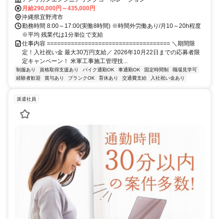
月給290,000円～435,000円
沖縄県宜野湾市
勤務時間 8:00～17:00(実働8時間) ※時間外労働あり/月10～20h程度
※平均 残業代は1分単位で支給
仕事内容 ==================================== ＼期間限
定！入社祝い金 最大30万円支給／ 2026年10月22日までの応募者限
定キャンペーン！ 米軍工事施工管理技...
制服あり
資格取得支援あり
バイク通勤OK
車通勤OK
固定時間制
職場見学可
経験者歓迎
賞与あり
ブランクOK
育休あり
交通費支給
入社祝い金あり
派遣社員