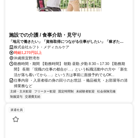
施設での介護 / 食事介助・見守り
「地元で働きたい」「資格取得につながる仕事がしたい」「稼ぎた
い！」そんな方におススメなお仕事です♪
株式会社ルフト・メディカルケア
時給1,270円以上
沖縄県宜野湾市
勤務時間・期間 【勤務時間】 朝勤 昼勤 夕勤 8:30～17:30 【勤務期
間】 長期 「現職の仕事の都合が…」という転職活動中の方や 「新生
活が落ち着いてから…」という方は事前に面接予約でもOK...
仕事内容 ・入居者様の身の回りのお世話 ・備品補充 ・お部屋等の清
掃業務など
主婦・主夫歓迎
フリーター歓迎
固定時間制
未経験者歓迎
社会保険完備
制服貸与
交通費支給
派遣社員