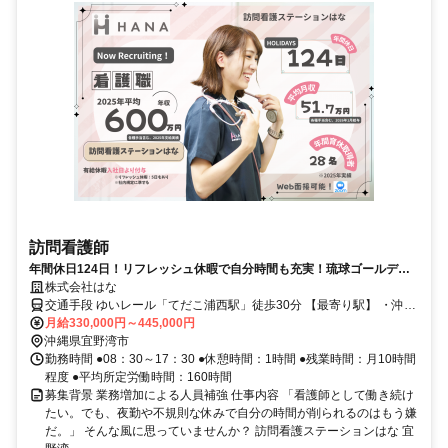
訪問看護師
年間休日124日！リフレッシュ休暇で自分時間も充実！琉球ゴールデン
キングス観戦の福利厚生あり！
株式会社はな
交通手段 ゆいレール「てだこ浦西駅」徒歩30分 【最寄り駅】 ・沖縄
モノレール「てだこ浦西駅」
月給330,000円～445,000円
沖縄県宜野湾市
勤務時間 ●08：30～17：30 ●休憩時間：1時間 ●残業時間：月10時間
程度 ●平均所定労働時間：160時間
募集背景 業務増加による人員補強 仕事内容 「看護師として働き続け
たい。でも、夜勤や不規則な休みで自分の時間が削られるのはもう嫌
だ。」 そんな風に思っていませんか？ 訪問看護ステーションはな 宜