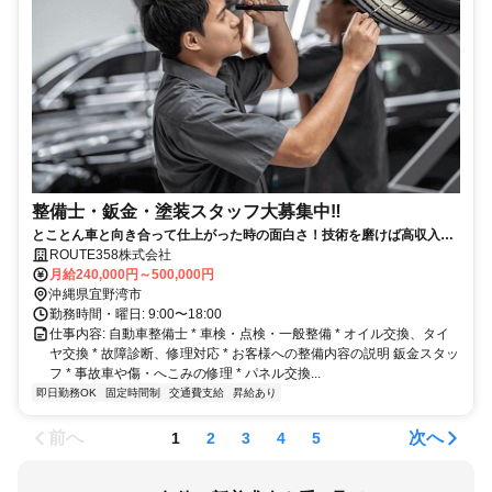
整備士・鈑金・塗装スタッフ大募集中‼️
とことん車と向き合って仕上がった時の面白さ！技術を磨けば高収入が
狙えれる面白さ！
ROUTE358株式会社
月給240,000円～500,000円
沖縄県宜野湾市
勤務時間・曜日: 9:00〜18:00
仕事内容: 自動車整備士 * 車検・点検・一般整備 * オイル交換、タイ
ヤ交換 * 故障診断、修理対応 * お客様への整備内容の説明 鈑金スタッ
フ * 事故車や傷・へこみの修理 * パネル交換...
即日勤務OK
固定時間制
交通費支給
昇給あり
前へ
次へ
1
2
3
4
5