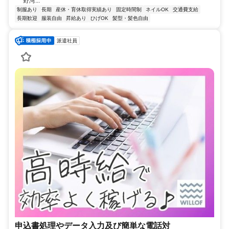
野湾...
制服あり
長期
産休・育休取得実績あり
固定時間制
ネイルOK
交通費支給
長期歓迎
服装自由
昇給あり
ひげOK
髪型・髪色自由
派遣社員
申込書処理やデータ入力及び簡単な電話対