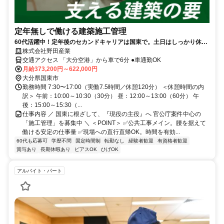
定年無しで働ける建築施工管理
60代活躍中！定年後のセカンドキャリアは国東で。土日はしっかり休
み、地元に根ざして官公庁案件を担う。
株式会社野田産業
交通アクセス 「大分空港」から車で6分 ●車通勤OK
月給373,200円～622,000円
大分県国東市
勤務時間 7:30〜17:00（実働7.5時間／休憩120分） ＜休憩時間の内
訳＞ 午前：10:00～10:30（30分） 昼：12:00～13:00（60分） 午
後：15:00～15:30（...
仕事内容 ／ 国東に根ざして、『現役の主役』へ 官公庁案件中心の
「施工管理」を募集中 ＼ ＜POINT＞ ✅公共工事メイン。腰を据えて
働ける安定の仕事量 ✅現場への直行直帰OK。時間を有効...
60代も応募可
学歴不問
固定時間制
転勤なし
経験者歓迎
有資格者歓迎
賞与あり
長期休暇あり
ピアスOK
ひげOK
アルバイト・パート