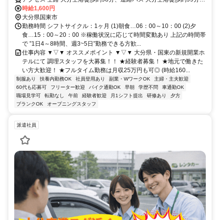
大分空港からバスで「黒津崎」下車 徒歩3分 ★車・バイク通勤OK
時給1,600円
大分県国東市
勤務時間 シフトサイクル：1ヶ月 (1)朝食…06：00～10：00 (2)夕
食…15：00～20：00 ※稼働状況に応じて時間変動あり 上記の時間帯
で ”1日4～8時間、週3~5日”勤務できる方歓...
仕事内容 ▼▽▼ オススメポイント ▼▽▼ 大分県・国東の新規開業ホ
テルにて 調理スタッフを大募集！！ ★経験者募集！ ★地元で働きた
い方大歓迎！ ★フルタイム勤務は月収25万円も可◎ (時給160...
制服あり
扶養内勤務OK
社員登用あり
副業・WワークOK
主婦・主夫歓迎
60代も応募可
フリーター歓迎
バイク通勤OK
早朝
学歴不問
車通勤OK
職場見学可
転勤なし
午前
経験者歓迎
月1シフト提出
研修あり
夕方
ブランクOK
オープニングスタッフ
派遣社員