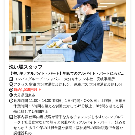
洗い場スタッフ
【洗い場／アルバイト・パート】初めてのアルバイト・パートにもピッ
タリ！未経験歓迎♪
コンパスグループ・ジャパン 大分キヤノン本社 安岐事業所
33148_p
アクセス 空路 大分空港徒歩約16分、連絡バス 大分空港徒歩約16分
時給1,035円以上
大分県国東市
勤務時間 11:00～14:30 週3日、1日4時間～OK 休日：土曜日、日曜日
休憩時間：6時間を超える労働に対して45分以上、8時間を超える労
働に対して1時間以上
仕事内容 仕事内容 接客が苦手な方もチャレンジしやすいシンプルワ
ーク！社員食堂などで黙々とお皿を洗うアルバイト・パート、始めま
せんか？ 大手企業の社員食堂や病院・福祉施設の調理現場で食器や
調理器具の...