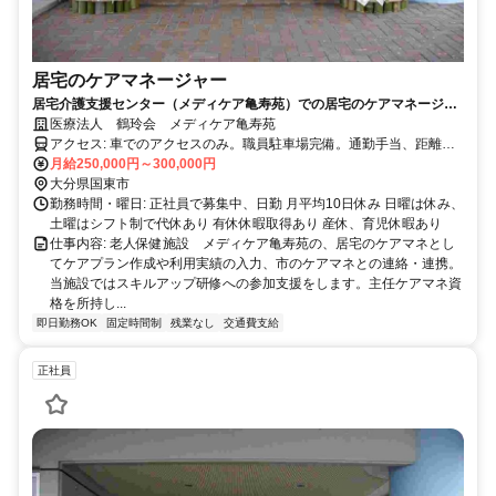
居宅のケアマネージャー
居宅介護支援センター（メディケア亀寿苑）での居宅のケアマネージャ
ーを募集！
医療法人 鶴玲会 メディケア亀寿苑
アクセス: 車でのアクセスのみ。職員駐車場完備。通勤手当、距離に
応じて支給します。
月給250,000円～300,000円
大分県国東市
勤務時間・曜日: 正社員で募集中、日勤 月平均10日休み 日曜は休み、
土曜はシフト制で代休あり 有休休暇取得あり 産休、育児休暇あり
仕事内容: 老人保健施設 メディケア亀寿苑の、居宅のケアマネとし
てケアプラン作成や利用実績の入力、市のケアマネとの連絡・連携。
当施設ではスキルアップ研修への参加支援をします。主任ケアマネ資
格を所持し...
即日勤務OK
固定時間制
残業なし
交通費支給
正社員