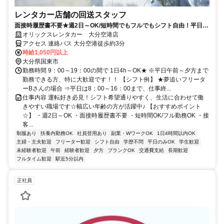
レンタカー店舗の回送スタッフ
面接時履歴書不要★週2日～OK/短時間でもフルでもシフト自由！平日の
みOK★
オリックスレンタカー 大分空港店
アクセス 連絡バス 大分空港徒歩約3分
時給1,050円以上
大分県国東市
勤務時間 9：00～19：00の間で 1日4h～OK★ ※平日午前～夕方まで
勤務できる方、特に大歓迎です！！ 【シフト例】 ★夢追いフリータ
ーBさんの場合 ⇒平日は8：00～16：00まで、仕事終...
仕事内容 運転好き必見！シフト希望通りやすく、生活に合わせて働
きやすい職場です☆幅広い年齢の方が活躍中♪ 【おすすめポイント
☆】 ・週2日～OK ・面接時履歴書不要 ・短時間OK/フル勤務OK ・接
客...
制服あり
扶養内勤務OK
社員登用あり
副業・WワークOK
1日4時間以内OK
主婦・主夫歓迎
フリーター歓迎
シフト自由
学歴不問
平日のみOK
学生歓迎
未経験者歓迎
午前
経験者歓迎
夕方
ブランクOK
交通費支給
長期歓迎
フルタイム歓迎
駅近5分以内
正社員