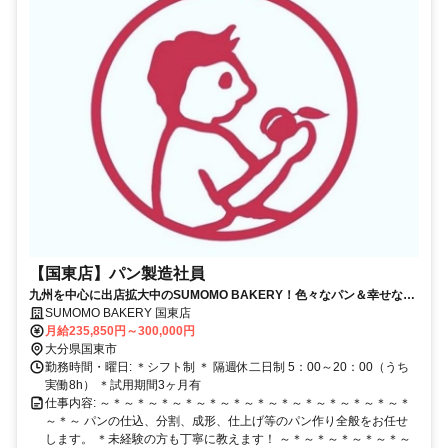
【国東店】パン製造社員
九州を中心に出店拡大中のSUMOMO BAKERY！色々なパン＆幸せな香
りに包まれて働いてみませんか？
SUMOMO BAKERY 国東店
月給235,850円～300,000円
大分県国東市
勤務時間・曜日: ＊シフト制 ＊ 隔週休二日制 5：00～20：00（うち
実働8h） ＊試用期間3ヶ月有
仕事内容: ～＊～＊～＊～＊～＊～＊～＊～＊～＊～＊～＊～＊～＊
～＊～ パンの仕込、分割、成形、仕上げ等のパン作り全般をお任せ
します。 ＊未経験の方も丁寧に教えます！ ～＊～＊～＊～＊～＊～