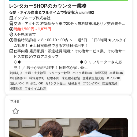
レンタカーSHOPのカウンター業務
☆髪・ネイル自由＆フルタイムで安定収入♪/ium462
インプルーブ株式会社
交通・アクセス 杵築駅から車で20分＜無料駐車場あり／交通費全額
支給＞
時給1,500円～1,875円
大分県国東市
勤務時間詳細 ＜ 8：00-19：00内 ＞ ・週5日 ・1日8時間 ★フルタイ
ム歓迎！ ★土日祝勤務できる方積極採用中！
仕事内容 雇用形態：派遣社員 職種：その他サービス業、その他サー
ビス業接客/フロアスタッフ
◇◆━━━━━━━━━━━━━━━━◆◇ ＼ フリーターさん必
見！ ／ 若手が9割活躍中！ 同世代が多い賑...
制服あり
主婦・主夫歓迎
フリーター歓迎
バイク通勤OK
学歴不問
車通勤OK
即日勤務OK
職場見学可
経験不問
未経験者歓迎
交通費全額支給
ネイルOK
週払いOK
即日払いOK
月1シフト提出
研修あり
ブランクOK
交通費支給
長期歓迎
フルタイム歓迎
正社員