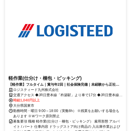
軽作業(仕分け・梱包・ピッキング)
【軽作業】フルタイム｜賞与年2回｜社会保険完備｜未経験から正社員
転換｜日・週払い可能（規定あり）
ロジスティード九州株式会社
交通アクセス ◆JR日豊本線「杵築駅」より車で17分 ◆JR日豊本線
「大神駅」より車で19分 ◆JR日豊本線「日出駅」より車で19分
時給1,040円以上
大分県国東市
勤務時間・曜日 9:00～18:00（実働8h） ※残業をお願いする場合も
あります ※Ｗワーク原則禁止
募集要項 職種 軽作業(仕分け・梱包・ピッキング） 雇用形態 アルバ
イト / パート 仕事内容 ドラッグストア向け商品の 入出庫作業および