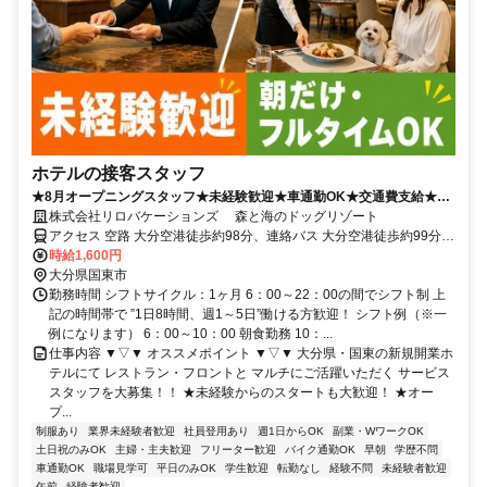
ホテルの接客スタッフ
★8月オープニングスタッフ★未経験歓迎★車通勤OK★交通費支給★週
1からOK!!
株式会社リロバケーションズ 森と海のドッグリゾート
アクセス 空路 大分空港徒歩約98分、連絡バス 大分空港徒歩約99分
大分空港からバスで「黒津崎」下車 徒歩3分
時給1,600円
大分県国東市
勤務時間 シフトサイクル：1ヶ月 6：00～22：00の間でシフト制 上
記の時間帯で ”1日8時間、週1～5日”働ける方歓迎！ シフト例（※一
例になります） 6：00～10：00 朝食勤務 10：...
仕事内容 ▼▽▼ オススメポイント ▼▽▼ 大分県・国東の新規開業ホ
テルにて レストラン・フロントと マルチにご活躍いただく サービス
スタッフを大募集！！ ★未経験からのスタートも大歓迎！ ★オー
プ...
制服あり
業界未経験者歓迎
社員登用あり
週1日からOK
副業・WワークOK
土日祝のみOK
主婦・主夫歓迎
フリーター歓迎
バイク通勤OK
早朝
学歴不問
車通勤OK
職場見学可
平日のみOK
学生歓迎
転勤なし
経験不問
未経験者歓迎
午前
経験者歓迎