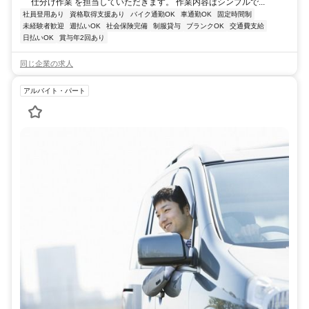
仕分け作業 を担当していただきます。 作業内容はシンプルで...
社員登用あり
資格取得支援あり
バイク通勤OK
車通勤OK
固定時間制
未経験者歓迎
週払いOK
社会保険完備
制服貸与
ブランクOK
交通費支給
日払いOK
賞与年2回あり
同じ企業の求人
アルバイト・パート