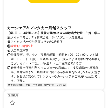
カーシェア&レンタカー店舗スタッフ
【週3日～、3時間～OK】扶養内勤務OK★未経験者大歓迎！主婦・学
生・中高年活躍中
タイムズモビリティ株式会社 タイムズカー大分空港店
アクセス 大分空港正面より徒歩1分程度
時給1,130円以上
大分県国東市
時間帯 朝、昼、夕方・夜 勤務曜日・時間 9：00～19：00 シフト制
週3日～、1日3時間～ ※残業ほぼなし（状況によりお願いする場合も
ございます） ▼下記、大歓迎！ ・土日祝勤務できる方 ...
仕事情報 ● 仕事内容 タイムズカーの店舗にて、接客対応から事務作
業、車両管理まで、店舗運営に関わる業務全般を担当していただきま
す。お客様が安心してレンタカーやカーシェアをご利用いただけるよ
う、店舗...
扶養内勤務OK
主婦・主夫歓迎
学生歓迎
シフト制
派遣社員