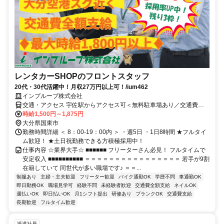
レンタカーSHOPのフロントスタッフ
20代・30代活躍中！月収27万円以上可！/ium462
インプルーブ株式会社
交通・アクセス 宇佐駅からアクセス可＜無料駐車場あり／交通費全
額支給＞
時給1,500円～1,875円
大分県国東市
勤務時間詳細 ＜ 8：00-19：00内 ＞ ・週5日 ・1日8時間 ★フルタイ
ム歓迎！ ★土日祝勤務できる方積極採用中！
仕事内容 ☆業界大手☆ ■■■■■■ フリーターさん必見！ フルタイムで
安定収入 ■■■■■■■■■■ ＝＝＝＝＝＝＝＝＝＝＝＝＝＝＝＝ 若手が9割
在籍していて 同世代が多い職場です♪ ＝＝...
制服あり
主婦・主夫歓迎
フリーター歓迎
バイク通勤OK
学歴不問
車通勤OK
即日勤務OK
職場見学可
経験不問
未経験者歓迎
交通費全額支給
ネイルOK
週払いOK
即日払いOK
月1シフト提出
研修あり
ブランクOK
交通費支給
長期歓迎
フルタイム歓迎
派遣社員