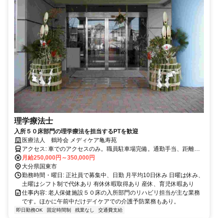
理学療法士
入所５０床部門の理学療法を担当するPTを歓迎
医療法人 鶴玲会 メディケア亀寿苑
アクセス: 車でのアクセスのみ。職員駐車場完備。通勤手当、距離に
応じて支給します。
月給250,000円～350,000円
大分県国東市
勤務時間・曜日: 正社員で募集中、日勤 月平均10日休み 日曜は休み、
土曜はシフト制で代休あり 有休休暇取得あり 産休、育児休暇あり
仕事内容: 老人保健施設５０床の入所部門のリハビリ担当が主な業務
です。ほかに午前中だけデイケアでの介護予防業務もあり。
即日勤務OK
固定時間制
残業なし
交通費支給