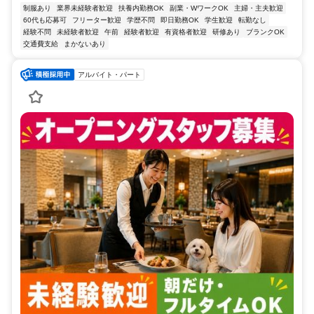
制服あり
業界未経験者歓迎
扶養内勤務OK
副業・WワークOK
主婦・主夫歓迎
60代も応募可
フリーター歓迎
学歴不問
即日勤務OK
学生歓迎
転勤なし
経験不問
未経験者歓迎
午前
経験者歓迎
有資格者歓迎
研修あり
ブランクOK
交通費支給
まかないあり
アルバイト・パート