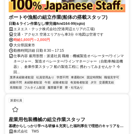
ボートや漁船の組立作業(船体の搭載スタッフ)
日勤＆ライン作業なし/寮完備/knd164-99(sgto)
エヌエス・テック株式会社(空港周辺エリアの工場)
交通・アクセス 空港エリアから車3分 ※地図は空港です
時給1,600円～2,000円
大分県国東市
勤務時間詳細 日勤 8:30～17:15
仕事内容 雇用形態：派遣社員 職種：機械製造オペレーター/ラインマ
ネージャー、製造オペレーター/ラインマネージャー（自動車/輸送機
器）、倉庫作業スタッフ 船の製造工程に 携わってみませんか？ 今
回...
業界未経験者歓迎
社員登用あり
学歴不問
車通勤OK
固定時間制
職場見学可
経験不問
未経験者歓迎
午前
経験者歓迎
有資格者歓迎
夕方
交通費支給
長期歓迎
フルタイム歓迎
履歴書不要
寮・社宅あり
派遣社員
産業用包装機械の組立作業スタッフ
基礎からしっかり学べる研修＆充実した福利厚生で理想のキャリアを創
造
株式会社 TMS