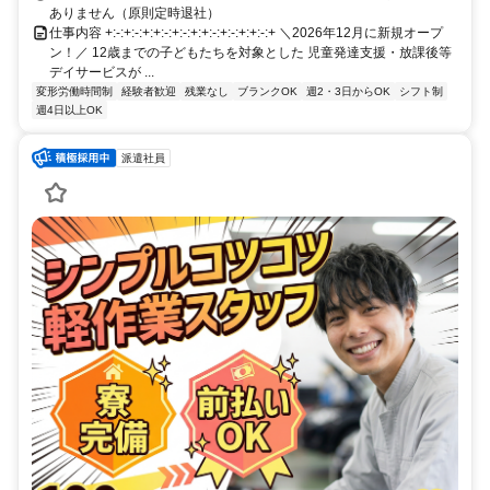
ありません（原則定時退社）
仕事内容 +:-:+:-:+:+:-:+:-:+:+:-:+:-:+:+:-:+ ＼2026年12月に新規オープ
ン！／ 12歳までの子どもたちを対象とした 児童発達支援・放課後等
デイサービスが ...
変形労働時間制
経験者歓迎
残業なし
ブランクOK
週2・3日からOK
シフト制
週4日以上OK
派遣社員