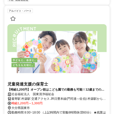
アルバイト・パート
児童発達支援の保育士
【時給1,200円】オープン前はこども園での勤務も可能！12歳までの子
どもたちを支えるオープニングスタッフ募集。
社会福祉法人 国東清浄福祉会
最寄駅 杵築駅 交通アクセス JR日豊本線(門司港～佐伯) 杵築駅から車
時給1,200円～1,300円
で37分 ※転勤はありません。
大分県国東市
勤務時間 8:00~18:00 （上記時間内で実働8時間/休憩60分） ★残業は