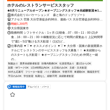
ホテルのレストランサービススタッフ
★8月リニューアルオープン★オープニングスタッフ★未経験歓迎★1日
4時間～OK★車通勤OK★交通費支給
株式会社リロバケーションズ 森と海のドッグリゾート
アクセス 空路 大分空港徒歩約98分、連絡バス 大分空港徒歩約99分
大分空港からバスで「黒津崎」下車 徒歩3分
時給1,300円
大分県国東市
勤務時間 シフトサイクル：1ヶ月 (1)朝食…07：00～11：00 (2)夕
食…16：00～21：00 ※稼働状況に応じて時間の変動あり 上記時間帯
で"週1～5日"働ける方大歓迎！ (1)(2)ど...
仕事内容 ▼▽▼ オススメポイント ▼▽▼ 大分県・国東の新規開業ホ
テルにて レストランのサービススタッフを大募集！！ ★未経験から
のスタートも大歓迎！ ★オープニングスタッフのため 仲間と一緒
の...
制服あり
業界未経験者歓迎
扶養内勤務OK
社員登用あり
週1日からOK
副業・WワークOK
1日4時間以内OK
土日祝のみOK
主婦・主夫歓迎
60代も応募可
フリーター歓迎
バイク通勤OK
学歴不問
車通勤OK
職場見学可
平日のみOK
学生歓迎
転勤なし
経験不問
未経験者歓迎
アルバイト・パート