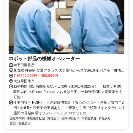
ロボット部品の機械オペレーター
㈱平田製作所
最寄駅 杵築駅 交通アクセス 大分空港から車で約10分 バス停「柑橘試
月給300,000円～450,000円
験場入口」より徒歩5分 ✓車通勤OK ✓駐車場完備 ✓駅近5分以内
大分県国東市
勤務時間 固定時間制 8:05～17:00（休憩1時間25分） ✓残業：月30
時間以内 ≪Check Point≫ ✓お昼は自宅に一時帰宅OK ✓定時退社も
可能！
仕事内容 ＜POINT＞ ✅未経験者歓迎！安心のサポート体制 ✅賞与年2
回！計6.5ヶ月分支給実績あり！ ✅豊富な手当で頑張りをカタチに ✅1
週間の長期休暇でリフレッシュ ／ ロボットの一...
固定時間制
未経験者歓迎
賞与あり
長期休暇あり
高校生歓迎
昇給あり
髪型・髪色自由