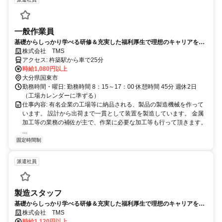
一般作業員
基礎からしっかり学べる研修＆充実した福利厚生で理想のキャリアを創
造
株式会社 TMS
アクセス: 杵築駅から車で25分
時給1,080円以上
大分県国東市
勤務時間・曜日: 勤務時間 8：15～17：00 休憩時間 45分 週休2日
（工場カレンダーに準ずる）
仕事内容: 有名企業の工場等に納品される、製品の製造機械を作って
います。 設計から出荷まで一貫として装置を製造しています。 金属
加工等の業務の補佐が主で、作業に必要な加工等も行って頂きます。
...
固定時間制
派遣社員
製造スタッフ
基礎からしっかり学べる研修＆充実した福利厚生で理想のキャリアを創
造
株式会社 TMS
時給1,120円以上