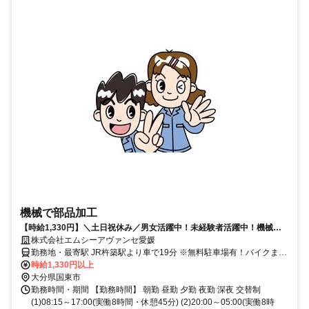
機械で部品加工
【時給1,330円】＼土日祝休み／男女活躍中！未経験者活躍中！機械で
部品加工(MCう35-ET)
株式会社エムシーアヴァンセ愛媛
勤務地・最寄駅 JR杵築駅より車で19分 ※無料駐車場有！バイクまた
は車通勤可能
時給1,330円以上
大分県国東市
勤務時間・期間 【勤務時間】 朝勤 昼勤 夕勤 夜勤 深夜 交替制
(1)08:15～17:00(実働8時間・休憩45分) (2)20:00～05:00(実働8時