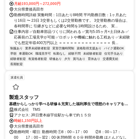
月給193,000円～272,000円
大分県豊後高田市
勤務時間詳細 実働時間：1日あたり8時間 平均勤務日数：1ヶ月あた
り16日 〜 23日 3交替もしくは2交替勤務です。 3交替勤務の場合は、
各時間帯に 引継ぎなどに必要な時間を1時間設けるため、 実...
仕事内容 ✅自動車部品づくりに関われる ✅賞与5.05ヶ月×土日休み ✅
応募前の工場見学が可能 ✅ロボットや機械に触れる工程あり ✅未経験
でも想定年収400万円以上 ＝＝＝＝＝＝＝＝＝＝＝＝＝＝ 長...
制服あり
業界未経験者歓迎
変形労働時間制
資格取得支援あり
バイク通勤OK
早朝
車通勤OK
職場見学可
転勤なし
経験不問
未経験者歓迎
住宅手当あり
経験者歓迎
有資格者歓迎
研修あり
夕方
賞与あり
育休あり
交通費支給
長期歓迎
派遣社員
製造スタッフ
基礎からしっかり学べる研修＆充実した福利厚生で理想のキャリアを創
造
株式会社 TMS
アクセス: JR日豊本線宇佐駅から車で約１５分
時給1,150円以上
大分県豊後高田市
勤務時間・曜日: 勤務時間 ①8：00～17：00 ②8：00～17：
00 17：00～翌2：00 休憩時間 ６０分 時間外勤務 ほとんどなし