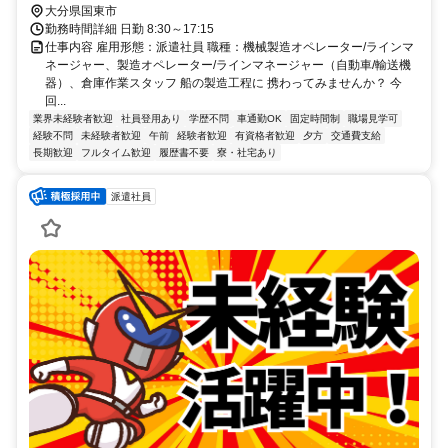
大分県国東市
勤務時間詳細 日勤 8:30～17:15
仕事内容 雇用形態：派遣社員 職種：機械製造オペレーター/ラインマ
ネージャー、製造オペレーター/ラインマネージャー（自動車/輸送機
器）、倉庫作業スタッフ 船の製造工程に 携わってみませんか？ 今
回...
業界未経験者歓迎
社員登用あり
学歴不問
車通勤OK
固定時間制
職場見学可
経験不問
未経験者歓迎
午前
経験者歓迎
有資格者歓迎
夕方
交通費支給
長期歓迎
フルタイム歓迎
履歴書不要
寮・社宅あり
派遣社員