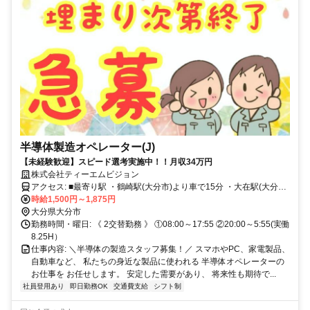
半導体製造オペレーター(J)
【未経験歓迎】スピード選考実施中！！月収34万円
株式会社ティーエムビジョン
アクセス: ■最寄り駅 ・鶴崎駅(大分市)より車で15分 ・大在駅(大分市)
より車で15分 ・大分駅(大分市)より車で20分 ・臼杵駅(臼杵市)より車
時給1,500円～1,875円
大分県大分市
で30分 ※ 大分市・臼杵市と他多数勤務地あり。
勤務時間・曜日: 《 2交替勤務 》 ①08:00～17:55 ②20:00～5:55(実働
8.25H）
仕事内容: ＼半導体の製造スタッフ募集！／ スマホやPC、家電製品、
自動車など、 私たちの身近な製品に使われる 半導体オペレーターの
お仕事を お任せします。 安定した需要があり、 将来性も期待で...
社員登用あり
即日勤務OK
交通費支給
シフト制