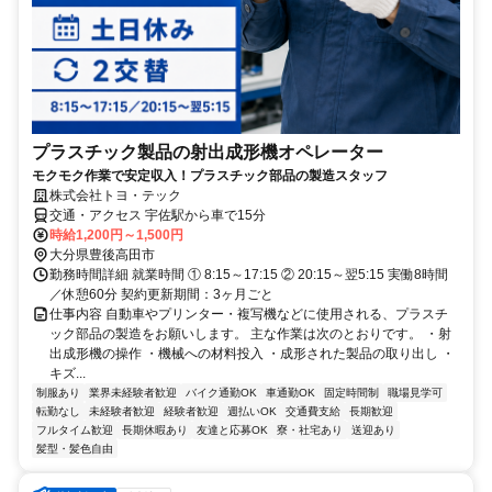
プラスチック製品の射出成形機オペレーター
モクモク作業で安定収入！プラスチック部品の製造スタッフ
株式会社トヨ・テック
交通・アクセス 宇佐駅から車で15分
時給1,200円～1,500円
大分県豊後高田市
勤務時間詳細 就業時間 ① 8:15～17:15 ② 20:15～翌5:15 実働8時間
／休憩60分 契約更新期間：3ヶ月ごと
仕事内容 自動車やプリンター・複写機などに使用される、プラスチ
ック部品の製造をお願いします。 主な作業は次のとおりです。 ・射
出成形機の操作 ・機械への材料投入 ・成形された製品の取り出し ・
キズ...
制服あり
業界未経験者歓迎
バイク通勤OK
車通勤OK
固定時間制
職場見学可
転勤なし
未経験者歓迎
経験者歓迎
週払いOK
交通費支給
長期歓迎
フルタイム歓迎
長期休暇あり
友達と応募OK
寮・社宅あり
送迎あり
髪型・髪色自由