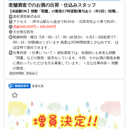
老舗酒造でのお酒の出荷・仕込みスタッフ
【未経験OK】焼酎「閻魔」の製造/17時退勤/賞与あり（年2回）/役職手
当・家族手当あり/資格取得支援あり
老松酒造株式会社
アクセス: ・JR今山駅から徒歩で約15分 ・日田市街より車で約20分
・道の駅うきはから車で18分 ・浮羽市街地から車で24分
月給180,000円～300,000円
大分県日田市
勤務時間・曜日: ①8：00～17：00（休憩1h） ※月2～3回程度で7：
00～16：00勤務がございます 残業は月5時間程度と少なめです。 ほ
ぼ定時で退社できます。
仕事内容: ＜仕事について＞ 老松酒造では、全国的にも有名な焼酎
「閻魔」などの製造・販売をしています。今回、そのお酒の製造全般
に携わっていただける方を募集しています。 ＜主な仕事内容＞ 焼酎
の製造...
固定時間制
昇給あり
派遣社員