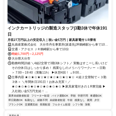
インクカートリッジの製造スタッフ|3勤3休で年休191
日
月収27万円以上の安定収入｜祝い金5万円｜家具家電付１R寮有
丸徳産業株式会社 大分市丹生事業所(派遣先|JR鶴崎駅から車で10
分)
交通・アクセス ＪＲ鶴崎駅から車で10分
時給1,700円～2,125円
大分県大分市
勤務時間詳細 ＼4組2交替で3勤3休シフト／ 実働はすこーし長いけど
その分休日はしっかり多め！ 残業なしのメリハリワーク♪ ー ＜日勤
＞ 7:00～19:40（実働11h） ▶休憩4回！ →9:00...
仕事内容 ★☆★☆★☆★☆★☆★☆★☆★☆ ４組２交替制で＜３勤
３休＞ ＼年間休日191日！お休み充実！／
★☆★☆★☆★☆★☆★☆★☆★☆ ▶家具家電付きの１R寮完備 ▶
入社祝い金5万円支給！ ...
業界未経験者歓迎
フリーター歓迎
バイク通勤OK
早朝
学歴不問
車通勤OK
即日勤務OK
転勤なし
経験不問
未経験者歓迎
午前
残業なし
夜間
夕方
ブランクOK
交通費支給
長期歓迎
フルタイム歓迎
シフト制
深夜
派遣社員