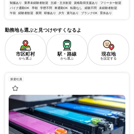
制服あり
業界未経験者歓迎
主婦・主夫歓迎
資格取得支援あり
フリーター歓迎
バイク通勤OK
早朝
学歴不問
車通勤OK
転勤なし
経験不問
未経験者歓迎
午前
経験者歓迎
夜間
研修あり
夕方
賞与あり
ブランクOK
育休あり
勤務地も選ぶと見つけやすくなるよ
市区町村
駅・路線
現在地
から選ぶ
から選ぶ
を設定する
派遣社員