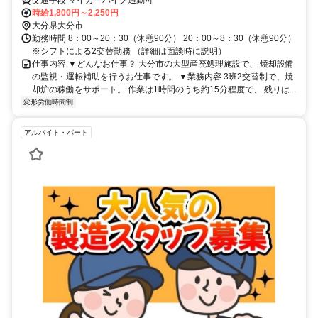
交通手段 マイカーバイク通勤可
時給1,800円～2,250円
大分県大分市
勤務時間 8：00～20：30（休憩90分） 20：00～8：30（休憩90分）
※シフトによる2交替勤務 （詳細は面談時に説明）
仕事内容 ▼どんなお仕事？ 大分市の大型産廃処理施設で、 焼却設備
の監視・運転補助を行うお仕事です。 ▼業務内容 3班2交替制で、焼
却炉の稼働をサポート。 作業は1時間のうち約15分程度で、 残りは...
変形労働時間制
アルバイト・パート