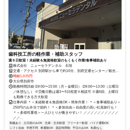
歯科技工所の軽作業・補助スタッフ
週６日歓迎！未経験＆無資格歓迎のもくもく作業/食事補助あり
株式会社 ニューセラデンタル 石垣
交通・アクセス 別府駅から車で約10分、別府交通センター／観光港
バス停より徒歩約5分 マイカー通勤OK 転勤なし
時給1,035円
大分県別府市
勤務時間詳細 ➀9:00〜15:00（月～金曜日） ➁9:00〜13:00（土曜日
／休憩なし） ※労働日数は週3〜5日程度※相談可 ※週6回、土曜日
も勤務できる方大歓迎
仕事内容 ＊＜未経験者＆無資格OK＞簡単作業！ ＊＜食事補助あり＞
250円のお弁当で節約！ ＊＜参加自由＞自由度の高い社員旅行も！
＊＜多様性重視＞一人ひとりが働きやすい！ ／／／／／／／／／／
／／...
制服あり
土日祝のみOK
主婦・主夫歓迎
フリーター歓迎
バイク通勤OK
シフト自由
学歴不問
車通勤OK
固定時間制
平日のみOK
転勤なし