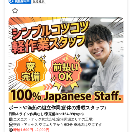
派遣社員
ボートや漁船の組立作業(船体の搭載スタッフ)
日勤＆ライン作業なし/寮完備/knd164-99(sgto)
エヌエス・テック株式会社(空港周辺エリアの工場)
交通・アクセス 空港エリアから車3分 ※地図は空港です
時給1,600円～2,000円