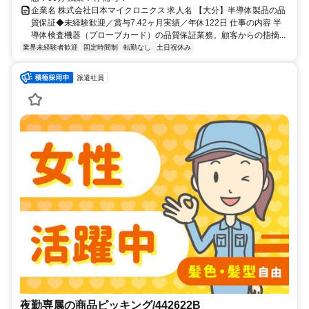
企業名 株式会社日本マイクロニクス 求人名 【大分】半導体製品の品
質保証◆未経験歓迎／賞与7.42ヶ月実績／年休122日 仕事の内容 半
導体検査機器（プローブカード）の品質保証業務。顧客からの指摘...
業界未経験者歓迎
固定時間制
転勤なし
土日祝休み
派遣社員
夜勤専属の商品ピッキング/442622B