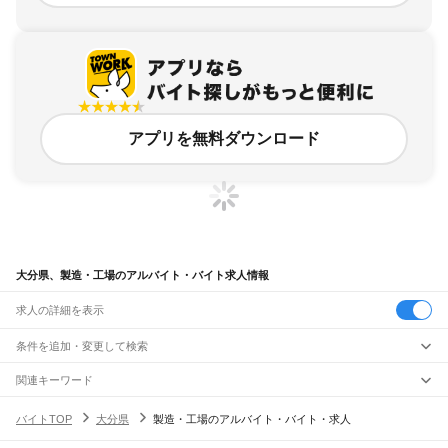
アプリを無料ダウンロード
大分県、製造・工場のアルバイト・バイト求人情報
求人の詳細を表示
条件を追加・変更して検索
市区町村を追加・変更
関連キーワード
大分県 製造・工場 技術
大分県 製造業
大分県 大分市 製造業
大分県
駅を追加・変更
バイトTOP
大分県
製造・工場のアルバイト・バイト・求人
大分県 製造・工場 大分駅近く
大分県 自動車製造
大分県
すべて
大分市
別府市
中津市
日田市
佐伯市
臼杵市
津久見市
竹田市
豊後高田市
杵築市
職種を追加・変更