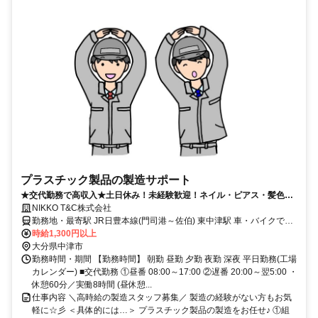
プラスチック製品の製造サポート
★交代勤務で高収入★土日休み！未経験歓迎！ネイル・ピアス・髪色自
由◎高時給◎残業の有無相談OK★
NIKKO T&C株式会社
勤務地・最寄駅 JR日豊本線(門司港～佐伯) 東中津駅 車・バイクで6
分 JR日豊本線(門司港～佐伯) 中津駅 車・バイクで9分 JR日豊本線(門
時給1,300円以上
司港～佐伯) 東中津駅 車・バイクで9分 ・車通勤OK ・無料駐車場あ
大分県中津市
り
勤務時間・期間 【勤務時間】 朝勤 昼勤 夕勤 夜勤 深夜 平日勤務(工場
カレンダー) ■交代勤務 ①昼番 08:00～17:00 ②遅番 20:00～翌5:00 ・
休憩60分／実働8時間 (昼休憩...
仕事内容 ＼高時給の製造スタッフ募集／ 製造の経験がない方もお気
軽に☆彡 ＜具体的には…＞ プラスチック製品の製造をお任せ♪ ①組