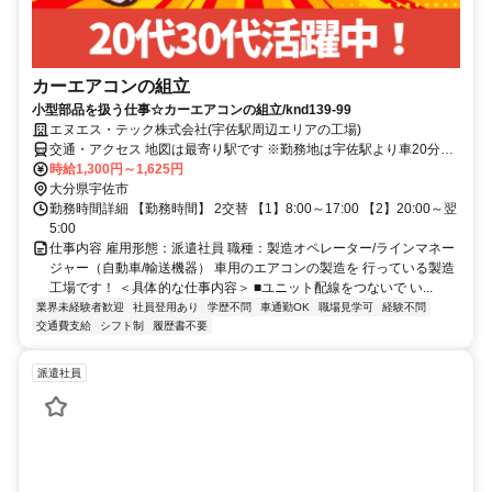
カーエアコンの組立
小型部品を扱う仕事☆カーエアコンの組立/knd139-99
エヌエス・テック株式会社(宇佐駅周辺エリアの工場)
交通・アクセス 地図は最寄り駅です ※勤務地は宇佐駅より車20分圏
内 ※車通勤OK
時給1,300円～1,625円
大分県宇佐市
勤務時間詳細 【勤務時間】 2交替 【1】8:00～17:00 【2】20:00～翌
5:00
仕事内容 雇用形態：派遣社員 職種：製造オペレーター/ラインマネー
ジャー（自動車/輸送機器） 車用のエアコンの製造を 行っている製造
工場です！ ＜具体的な仕事内容＞ ■ユニット配線をつないで い...
業界未経験者歓迎
社員登用あり
学歴不問
車通勤OK
職場見学可
経験不問
交通費支給
シフト制
履歴書不要
派遣社員