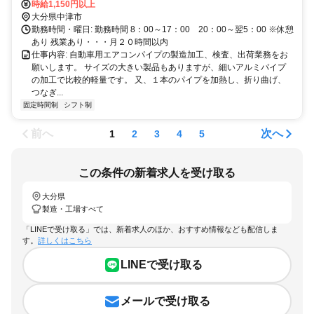
時給1,150円以上
大分県中津市
勤務時間・曜日: 勤務時間 8：00～17：00 20：00～翌5：00 ※休憩
あり 残業あり・・・月２０時間以内
仕事内容: 自動車用エアコンパイプの製造加工、検査、出荷業務をお
願いします。 サイズの大きい製品もありますが、細いアルミパイプ
の加工で比較的軽量です。 又、１本のパイプを加熱し、折り曲げ、
つなぎ...
固定時間制
シフト制
前へ
次へ
1
2
3
4
5
この条件の新着求人を受け取る
大分県
製造・工場すべて
「LINEで受け取る」では、新着求人のほか、おすすめ情報なども配信しま
す。
詳しくはこちら
LINEで受け取る
メールで受け取る