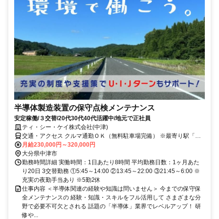
半導体製造装置の保守点検メンテナンス
安定稼働/３交替/20代30代40代活躍中/地元で正社員
ティ・シー・ケイ株式会社(中津)
交通・アクセス クルマ通勤ＯＫ（無料駐車場完備） ※最寄り駅「東
中津駅」からバス
月給230,000円～320,000円
大分県中津市
勤務時間詳細 実働時間：1日あたり8時間 平均勤務日数：1ヶ月あた
り20日 3交替勤務 ①5:45～14:00 ②13:45～22:00 ③21:45～6:00 ※
充実の夜勤手当あり ※5勤2休
仕事内容 ＜半導体関連の経験や知識は問いません＞ 今までの保守保
全メンテナンスの 経験・知識・スキルをフル活用して さまざまな分
野で必要不可欠とされる 話題の「半導体」業界でレベルアップ！ 研
修や...