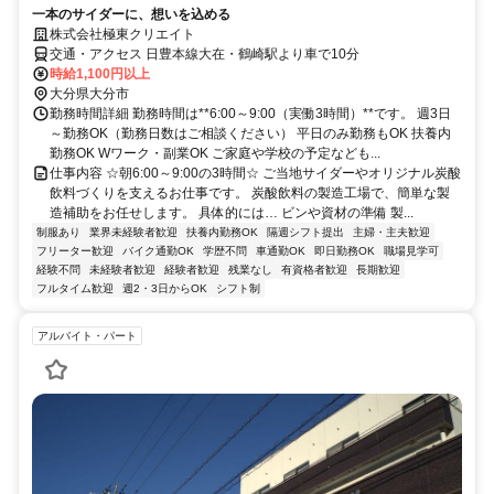
一本のサイダーに、想いを込める
株式会社極東クリエイト
交通・アクセス 日豊本線大在・鶴崎駅より車で10分
時給1,100円以上
大分県大分市
勤務時間詳細 勤務時間は**6:00～9:00（実働3時間）**です。 週3日
～勤務OK（勤務日数はご相談ください） 平日のみ勤務もOK 扶養内
勤務OK Wワーク・副業OK ご家庭や学校の予定なども...
仕事内容 ☆朝6:00～9:00の3時間☆ ご当地サイダーやオリジナル炭酸
飲料づくりを支えるお仕事です。 炭酸飲料の製造工場で、簡単な製
造補助をお任せします。 具体的には… ビンや資材の準備 製...
制服あり
業界未経験者歓迎
扶養内勤務OK
隔週シフト提出
主婦・主夫歓迎
フリーター歓迎
バイク通勤OK
学歴不問
車通勤OK
即日勤務OK
職場見学可
経験不問
未経験者歓迎
経験者歓迎
残業なし
有資格者歓迎
長期歓迎
フルタイム歓迎
週2・3日からOK
シフト制
アルバイト・パート