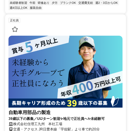
未経験者歓迎
午前
研修あり
夕方
ブランクOK
交通費支給
週2・3日からOK
週4日以上OK
服装自由
正社員
自動車用部品の製造
39歳以下の募集／UIJターン歓迎✨地元で正社員へ✨未経験可
株式会社住理工九州 本社工場
交通・アクセス JR日豊本線「宇佐駅」より車で約20分