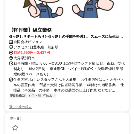
【軽作業】組立業務
引っ越しサポートあり✨引っ越しの手間を軽減し、スムーズに新生活を
始められます！
合同会社ビジョン
アクセス: 日豊本線 別府駅
時給1,950円～2,437円
大分県別府市
勤務時間・曜日: 8:00〜翌8:00 上記時間でシフト制 日勤、夜勤、交代
制あり ・週休2日制 ・車通勤OK ・バイク通勤OK ・受動喫煙対策:禁
煙(喫煙スペースあり)
仕事内容: 新しいスタッフさんを大募集！ お仕事内容は... ・天井パネ
ルの設置作業 ・部品の穴開け位置確認作業 ・糊付けの補助作業 ・仕
掛品（半製品）の移動 ・車体の塗装面の仕上げ作業 などなど...
即日勤務OK
シフト制
昇給あり
同じ企業の求人
正社員