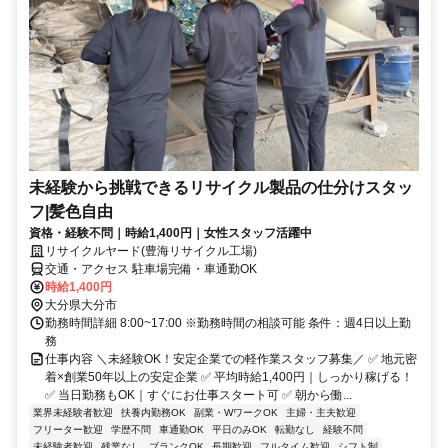
未経験から挑戦できるリサイクル製品の仕分けスタッ
フ|髪色自由
資格・経験不問｜時給1,400円｜女性スタッフ活躍中
リサイクルヤード(豊海リサイクル工場)
交通・アクセス 駐車場完備・車通勤OK
時給1,400円
大分県大分市
勤務時間詳細 8:00~17:00 ※勤務時間の相談可能 条件：週4日以上勤
務
仕事内容 ＼未経験OK！安定企業での軽作業スタッフ募集／ ✅ 地元密
着×創業50年以上の安定企業 ✅ 平均時給1,400円｜しっかり稼げる！
✅ 当日勤務もOK｜すぐにお仕事スタート可 ✅ 朝から働...
業界未経験者歓迎
扶養内勤務OK
副業・WワークOK
主婦・主夫歓迎
フリーター歓迎
学歴不問
車通勤OK
平日のみOK
転勤なし
経験不問
未経験者歓迎
残業なし
ブランクOK
長期歓迎
フルタイム歓迎
シフト制