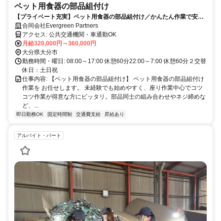
ペット用食器の部品組付け
【プライベート充実】ペット用食器の部品組付け／かんたん作業で安
心！
合同会社Evergreen Partners
アクセス: 公共交通機関・車通勤OK
月給320,000円～360,000円
大分県大分市
勤務時間・曜日: 08:00～17:00 休憩60分22:00～7:00 休憩60分２交替
休日：土日祝
仕事内容: 【ペット用食器の部品組付け】 ペット用食器の部品組付け
作業を お任せします。 未経験でも始めやすく、座り作業中心でコツ
コツ作業が得意な方にピッタリ。部品同士の組み合わせやネジ締めな
ど、...
即日勤務OK
固定時間制
交通費支給
昇給あり
アルバイト・パート