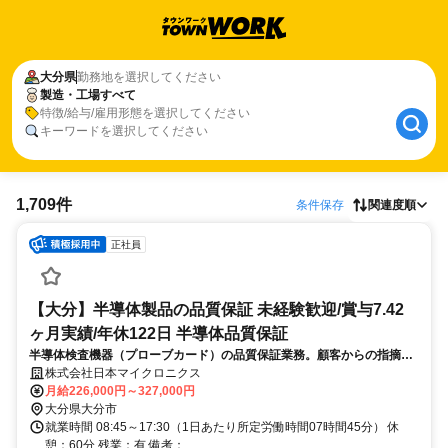
大分県
勤務地を選択してください
製造・工場すべて
特徴/給与/雇用形態を選択してください
キーワードを選択してください
1,709件
条件保存
関連度順
正社員
【大分】半導体製品の品質保証 未経験歓迎/賞与7.42
ヶ月実績/年休122日 半導体品質保証
半導体検査機器（プローブカード）の品質保証業務。顧客からの指摘に
対する品質特性の分析・評価や、製造工程内で起こる不具合の原因究
株式会社日本マイクロニクス
明、社外クレームの未然予防措置などを担う重要なポジションです。
月給226,000円～327,000円
大分県大分市
就業時間 08:45～17:30（1日あたり所定労働時間07時間45分） 休
憩：60分 残業：有 備考：