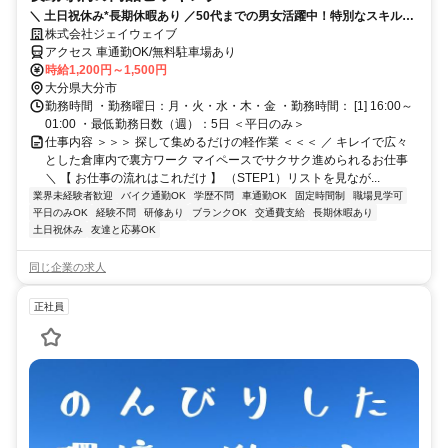
＼ 土日祝休み*長期休暇あり ／50代までの男女活躍中！特別なスキル不
要！未経験から始めよう！！
株式会社ジェイウェイブ
アクセス 車通勤OK/無料駐車場あり
時給1,200円～1,500円
大分県大分市
勤務時間 ・勤務曜日：月・火・水・木・金 ・勤務時間： [1] 16:00～
01:00 ・最低勤務日数（週）：5日 ＜平日のみ＞
仕事内容 ＞＞＞ 探して集めるだけの軽作業 ＜＜＜ ／ キレイで広々
とした倉庫内で裏方ワーク マイペースでサクサク進められるお仕事
＼ 【 お仕事の流れはこれだけ 】 （STEP1）リストを見なが...
業界未経験者歓迎
バイク通勤OK
学歴不問
車通勤OK
固定時間制
職場見学可
平日のみOK
経験不問
研修あり
ブランクOK
交通費支給
長期休暇あり
土日祝休み
友達と応募OK
同じ企業の求人
正社員