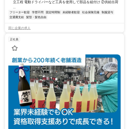
立工程 電動ドライバーなど工具を使用して部品を組付け ②供給出荷
...
フリーター歓迎
学歴不問
固定時間制
未経験者歓迎
社会保険完備
制服貸与
交通費支給
髪型・髪色自由
同じ企業の求人
正社員