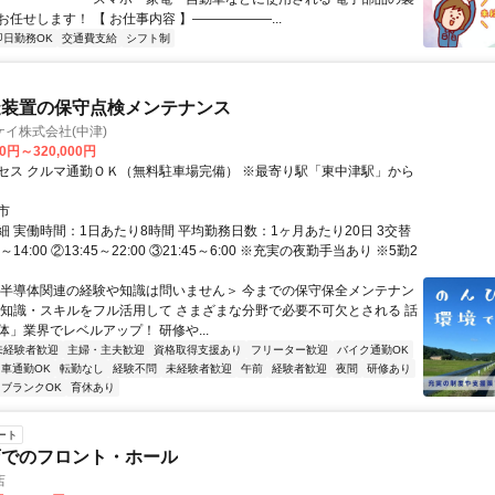
任せします！ 【 お仕事内容 】――――――...
即日勤務OK
交通費支給
シフト制
造装置の保守点検メンテナンス
イ株式会社(中津)
00円～320,000円
セス クルマ通勤ＯＫ（無料駐車場完備） ※最寄り駅「東中津駅」から
市
細 実働時間：1日あたり8時間 平均勤務日数：1ヶ月あたり20日 3交替
5～14:00 ②13:45～22:00 ③21:45～6:00 ※充実の夜勤手当あり ※5勤2
＜半導体関連の経験や知識は問いません＞ 今までの保守保全メンテナン
・知識・スキルをフル活用して さまざまな分野で必要不可欠とされる 話
」業界でレベルアップ！ 研修や...
未経験者歓迎
主婦・主夫歓迎
資格取得支援あり
フリーター歓迎
バイク通勤OK
車通勤OK
転勤なし
経験不問
未経験者歓迎
午前
経験者歓迎
夜間
研修あり
ブランクOK
育休あり
ート
店でのフロント・ホール
店