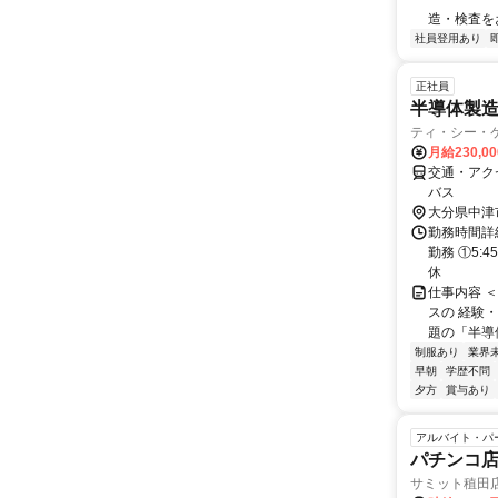
造・検査をお
社員登用あり
正社員
半導体製
ティ・シー・ケ
月給230,0
交通・アク
バス
大分県中津
勤務時間詳
勤務 ①5:4
休
仕事内容 
スの 経験
題の「半導体
制服あり
業界
早朝
学歴不問
夕方
賞与あり
アルバイト・パ
パチンコ
サミット稙田