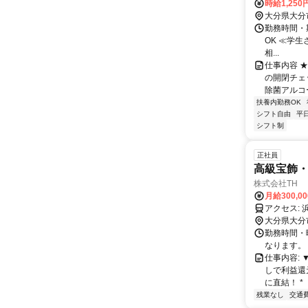
時給1,250
大分県大分
勤務時間・期
OK ≪学生さ
相...
仕事内容 
の開閉チェ
除菌アルコー
扶養内勤務OK
シフト自由
平
シフト制
正社員
高級宝飾
株式会社TH
月給300,00
大分県大分
勤務時間・曜
なります。
仕事内容: 
しで利益還元
に直結！ * 【
残業なし
交通