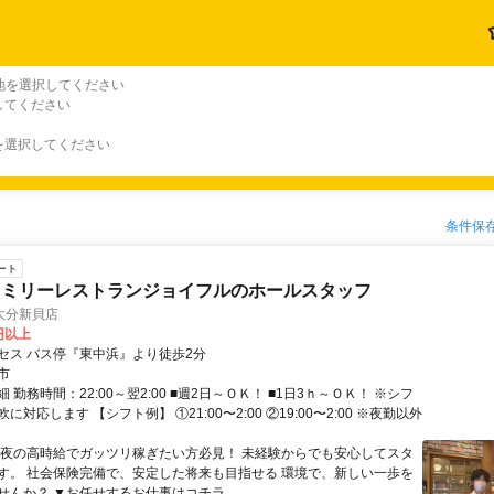
地を選択してください
してください
を選択してください
条件保
ート
ァミリーレストランジョイフルのホールスタッフ
大分新貝店
3円以上
セス バス停『東中浜』より徒歩2分
市
 勤務時間：22:00～翌2:00 ■週2日～ＯＫ！ ■1日3ｈ～ＯＫ！ ※シフ
に対応します 【シフト例】 ①21:00〜2:00 ②19:00〜2:00 ※夜勤以外
深夜の高時給でガッツリ稼ぎたい方必見！ 未経験からでも安心してスタ
す。 社会保険完備で、安定した将来も目指せる 環境で、新しい一歩を
せんか？ ▼お任せするお仕事はコチラ...