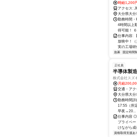
時給1,20
大分県大分
勤務時間・曜
4時間以上
得可能！ ６
仕事内容:
放映中！（
実の工場研修
急募
固定時間
正社員
半導体製造
株式会社スズ
月給200,0
交通・アク
大分県大分
勤務時間詳細
17:55（所
早夜→20...
仕事内容 
プライベー
けながら成長
資格取得支援あ