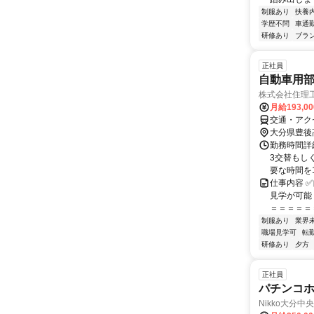
制服あり
扶養
学歴不問
車通勤
研修あり
ブラ
正社員
自動車用
株式会社住理
月給193,0
交通・アク
大分県豊後
勤務時間詳細
3交替もし
要な時間を1
仕事内容 
見学が可能
＝＝＝＝＝＝
制服あり
業界
職場見学可
転
研修あり
夕方
正社員
パチンコ
Nikko大分中