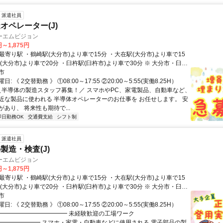
派遣社員
オペレーター(J)
ーエムビジョン
円～1,875円
大分市)より車で20分 ・臼杵駅(臼杵市)より車で30分 ※ 大分市・臼杵
勤務地あり。
市
: 《 2交替勤務 》 ①08:00～17:55 ②20:00～5:55(実働8.25H）
 ＼半導体の製造スタッフ募集！／ スマホやPC、家電製品、自動車など、
近な製品に使われる 半導体オペレーターのお仕事を お任せします。 安
あり、 将来性も期待で...
即日勤務OK
交通費支給
シフト制
派遣社員
製造・検査(J)
ーエムビジョン
円～1,875円
大分市)より車で20分 ・臼杵駅(臼杵市)より車で30分 ※ 大分市・臼杵
勤務地あり。
市
: 《 2交替勤務 》 ①08:00～17:55 ②20:00～5:55(実働8.25H）
 ━━━━━━━━━━━━ 未経験歓迎の工場ワーク
━━━━━━━ スマホ・家電・自動車などに使用される 電子部品の製