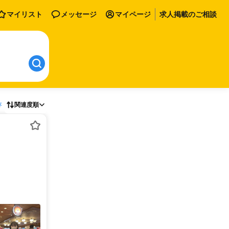
マイリスト
メッセージ
マイページ
求人掲載のご相談
存
関連度順