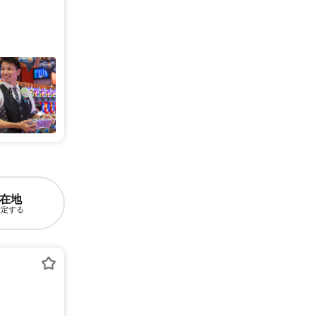
在地
設定する