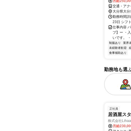
月給250,0
交通・アク
大分県大分
勤務時間詳
23日 シフト
仕事内容 
プ】ー ・
いです。 
制服あり
業界
未経験者歓迎
食事補助あり
勤務地も選
正社員
居酒屋ス
株式会社Lihaa
月給230,0