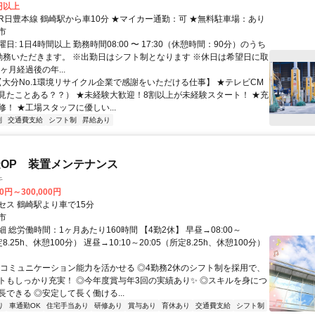
0円以上
アクセス: JR日豊本線 鶴崎駅から車10分 ★マイカー通勤：可 ★無料駐車場：あり
市
日: 1日4時間以上 勤務時間08:00 〜 17:30（休憩時間：90分）のうち
勤務いただきます。 ※出勤日はシフト制となります ※休日は希望日に取
ヶ月経過後の年...
 【大分No.1環境リサイクル企業で感謝をいただける仕事】 ★テレビCM
見たことある？？） ★未経験大歓迎！8割以上が未経験スタート！ ★充
！ ★工場スタッフに優しい...
制
交通費支給
シフト制
昇給あり
OP 装置メンテナンス
キ
00円～300,000円
セス 鶴崎駅より車で15分
市
 総労働時間：1ヶ月あたり160時間 【4勤2休】 早昼→08:00～
定8.25h、休憩100分） 遅昼→10:10～20:05（所定8.25h、休憩100分）
◎コミュニケーション能力を活かせる ◎4勤務2休のシフト制を採用で、
トもしっかり充実！ ◎今年度賞与年3回の実績あり✨ ◎スキルを身につ
できる ◎安定して長く働ける...
り
車通勤OK
住宅手当あり
研修あり
賞与あり
育休あり
交通費支給
シフト制