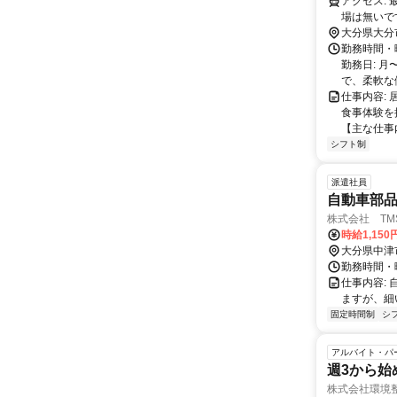
アクセス: 最寄の大分駅から徒歩約10分の立地にあります。車通勤も可能で、駐車
場は無いで
大分県大分
勤務時間・
勤務日: 月〜
で、柔軟な働
仕事内容:
食事体験を
【主な仕事内
シフト制
派遣社員
自動車部
株式会社 TM
時給1,15
大分県中津
勤務時間・曜
仕事内容:
ますが、細
固定時間制
シ
アルバイト・パ
週3から始
株式会社環境