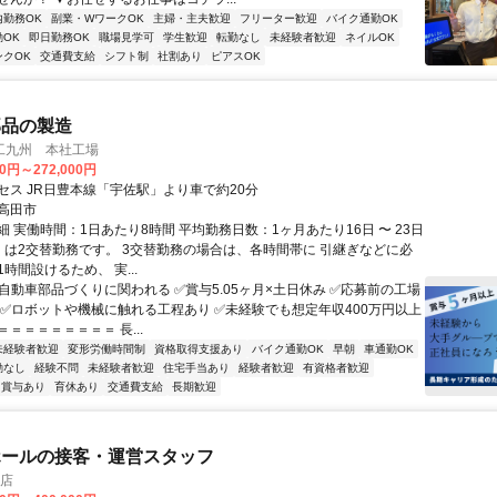
内勤務OK
副業・WワークOK
主婦・主夫歓迎
フリーター歓迎
バイク通勤OK
OK
即日勤務OK
職場見学可
学生歓迎
転勤なし
未経験者歓迎
ネイルOK
ンクOK
交通費支給
シフト制
社割あり
ピアスOK
部品の製造
工九州 本社工場
00円～272,000円
セス JR日豊本線「宇佐駅」より車で約20分
高田市
 実働時間：1日あたり8時間 平均勤務日数：1ヶ月あたり16日 〜 23日
くは2交替勤務です。 3交替勤務の場合は、各時間帯に 引継ぎなどに必
時間設けるため、 実...
✅自動車部品づくりに関われる ✅賞与5.05ヶ月×土日休み ✅応募前の工場
 ✅ロボットや機械に触れる工程あり ✅未経験でも想定年収400万円以上
＝＝＝＝＝＝＝＝ 長...
未経験者歓迎
変形労働時間制
資格取得支援あり
バイク通勤OK
早朝
車通勤OK
勤なし
経験不問
未経験者歓迎
住宅手当あり
経験者歓迎
有資格者歓迎
賞与あり
育休あり
交通費支給
長期歓迎
ホールの接客・運営スタッフ
央店