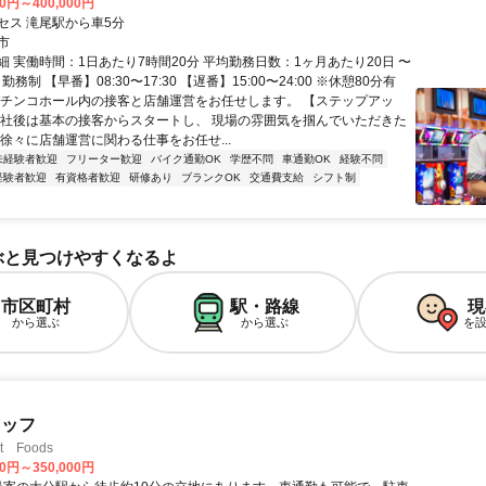
00円～400,000円
セス 滝尾駅から車5分
市
細 実働時間：1日あたり7時間20分 平均勤務日数：1ヶ月あたり20日 〜
勤務制 【早番】08:30〜17:30 【遅番】15:00〜24:00 ※休憩80分有
パチンコホール内の接客と店舗運営をお任せします。 【ステップアッ
入社後は基本の接客からスタートし、 現場の雰囲気を掴んでいただきた
・徐々に店舗運営に関わる仕事をお任せ...
未経験者歓迎
フリーター歓迎
バイク通勤OK
学歴不問
車通勤OK
経験不問
経験者歓迎
有資格者歓迎
研修あり
ブランクOK
交通費支給
シフト制
ぶと見つけやすくなるよ
市区町村
駅・路線
現
から選ぶ
から選ぶ
を
タッフ
t Foods
00円～350,000円