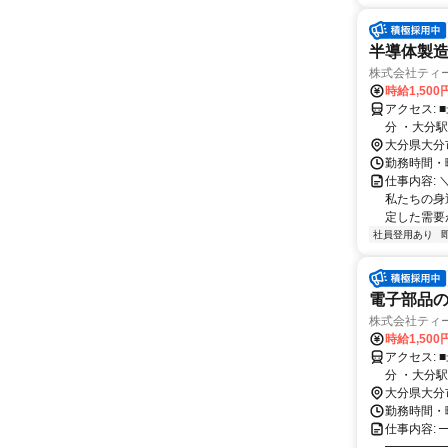
半導体製造
株式会社ティ
時給1,500
アクセス: ■最寄り駅 ・鶴崎駅(大分市)より車で15分 ・大在駅(大分市)より車で15
分 ・大分駅(
市と他多数
大分県大分
勤務時間・曜日
仕事内容:
私たちの身
定した需要が
社員登用あり
電子部品の
株式会社ティ
時給1,500
アクセス: ■最寄り駅 ・鶴崎駅(大分市)より車で15分 ・大在駅(大分市)より車で15
分 ・大分駅(
市と他多数
大分県大分
勤務時間・曜日
仕事内容:
━━━━━