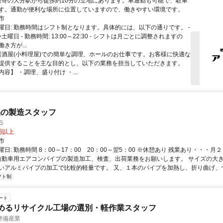
す。通勤が便利な場所に位置していますので、働きやすい環境です。
市
曜日: 勤務時間はシフト制となります。具体的には、以下の通りです。 -
土曜日 - 勤務時間: 13:00～22:30 - シフトは月ごとに調整されますの
き方が...
 居酒屋(小料理屋)での簡単な調理、ホールのお仕事です。お客様に快適な
提供することを主な目的とし、以下の業務を担当していただきます。
容】 ・調理、盛り付け ・...
品の製造スタッフ
S
0円以上
市
日: 勤務時間 8：00～17：00 20：00～翌5：00 ※休憩あり 残業あり・・・月
 自動車用エアコンパイプの製造加工、検査、出荷業務をお願いします。 サイズの大
いアルミパイプの加工で比較的軽量です。 又、１本のパイプを加熱し、折り曲げ、つな
フト制
ート
めるリサイクル工場の選別・軽作業スタッフ
整備産業