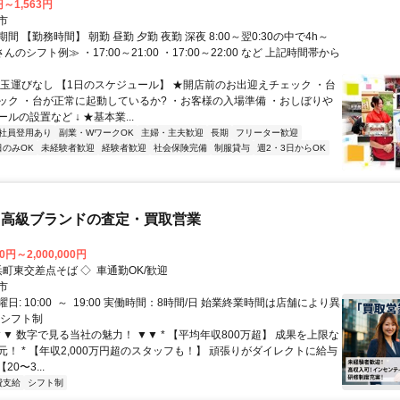
円～1,563円
市
間 【勤務時間】 朝勤 昼勤 夕勤 夜勤 深夜 8:00～翌0:30の中で4h～
んのシフト例≫ ・17:00～21:00 ・17:00～22:00 など 上記時間帯から
★玉運びなし 【1日のスケジュール】 ★開店前のお出迎えチェック ・台
ック ・台が正常に起動しているか? ・お客様の入場準備 ・おしぼりや
ルの設置など ↓ ★基本業...
社員登用あり
副業・WワークOK
主婦・主夫歓迎
長期
フリーター歓迎
日のみOK
未経験者歓迎
経験者歓迎
社会保険完備
制服貸与
週2・3日からOK
・高級ブランドの査定・買取営業
0円～2,000,000円
アクセス: 浜町東交差点そば ◇ 車通勤OK/歓迎
市
日: 10:00 ～ 19:00 実働時間：8時間/日 始業終業時間は店舗により異
 シフト制
▼▼ 数字で見る当社の魅力！ ▼▼ * 【平均年収800万超】 成果を上限な
！ * 【年収2,000万円超のスタッフも！】 頑張りがダイレクトに給与
20〜3...
費支給
シフト制