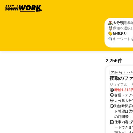
大分県
勤務
職種を選択
研修あり
キーワード
2,256件
アルバイト・パ
夜勤のフ
ジョイフル 
時給1,31
交通・アク
大分県大分
勤務時間詳細
ト希望は柔軟
の時間帯...
仕事内容 
ートできま
踏み出しま