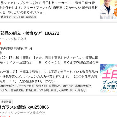
 世界シェアトップクラスを誇る 電子材料メーカーにて､製造工程の 管
をお任せします｡ スマートフォンやAI､自動車に欠かせない 最先端素材
る､ やりがいのあるポジショ...
交通費支給
シフト制
昇給あり
部品の組立・検査など_10A272
ソーシング株式会社
円
R長崎本線 鳥栖駅 車5分
市
8：20～17：30（日勤） 【過去、面接を実施した方々からのご要望に応
早朝・ナイター面談開始！！ ８：００～２１：００までWEB面談受付中
【お仕事内容】 半導体を製造している工場で使用されている装置部品の
・梱包作業など。パソコンの入力作業も有ります。 【このお仕事の特
介！！！】 入寮者は寮費1万円のワン...
未経験者歓迎
フリーター歓迎
学歴不問
車通勤OK
経験不問
未経験者歓迎
ンクOK
交通費支給
長期歓迎
シフト制
友達と応募OK
寮・社宅あり
派遣社員
ガラスの製造|kyu250806
ァクチャリングサービス株式会社