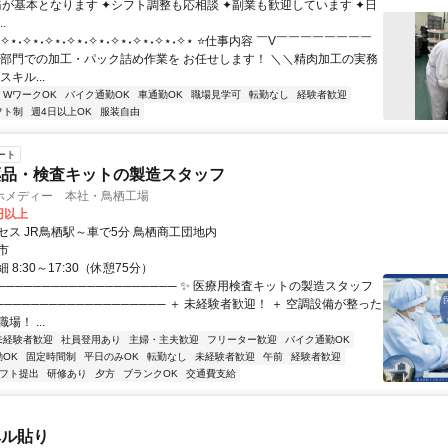
務が基本となります ✦シフト調整も応相談 ✦副業も歓迎しています ✦日
.
✧⋆˖✧⋆˖✧⋆˖✧⋆˖✧⋆˖✧⋆˖✧⋆˖✧⋆˖✧⋆ ⭐仕事内容 ￣V￣￣￣￣￣￣￣￣
肉部門での加工・パック詰め作業を お任せします！ ＼＼精肉加工の実務
キル...
・WワークOK
バイク通勤OK
車通勤OK
職場見学可
転勤なし
経験者歓迎
フト制
週4日以上OK
服装自由
ート
薬品・検査キットの製造スタッフ
ホメディー 本社・鳥栖工場
0円以上
セス JR鳥栖駅～車で5分 鳥栖商工団地内
市
8:30～17:30（休憩75分）
──────────────────── ✨ 医療用検査キットの製造スタッフ
──────────────────── ＋ 未経験者歓迎！ ＋ 空調設備が整った
！ ...
未経験者歓迎
社員登用あり
主婦・主夫歓迎
フリーター歓迎
バイク通勤OK
OK
固定時間制
平日のみOK
転勤なし
未経験者歓迎
午前
経験者歓迎
シフト提出
研修あり
夕方
ブランクOK
交通費支給
ベル貼り