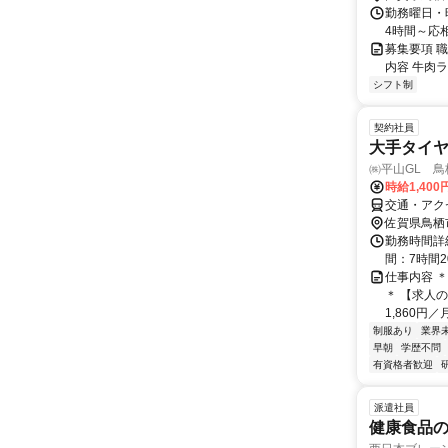
勤務曜日・時
4時間～応
募集要項 職
内容 牛肉
シフト制
契約社員
大手タイ
㈱平山GL 鳥
時給1,400
交通・アク
佐賀県鳥栖
勤務時間詳細 ＜
間：7時間2
仕事内容 
＊ 【求人の
1,860円／
制服あり
業界
早朝
学歴不問
有資格者歓迎
派遣社員
健康食品