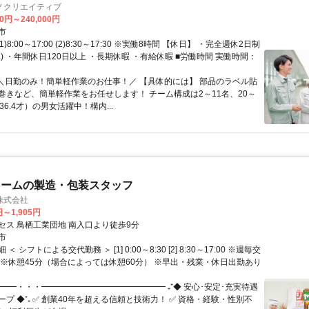
ノクリエイティブ
00円～240,000円
市
1)8:00～17:00 (2)8:30～17:30 ※実働8時間 【休日】 ・完全週休2日制
) ・年間休日120日以上 ・長期休暇 ・有給休暇 ■労働時間 実働時間：
 ＼日勤のみ！簡単軽作業のお仕事！／ 【具体的には】 部品のラベル貼
巻きなど、簡単軽作業をお任せします！ チーム構成は2～11名、20～
36.4才）の男女活躍中！構内...
リームの製造・包装スタッフ
株式会社
円～1,905円
セス 鳥栖工業団地 南入口より徒歩9分
市
＜ シフトによる交代勤務 ＞ [1] 0:00～8:30 [2] 8:30～17:00 ※週毎交
 ※休憩45分（場合によっては休憩60分） ※早出・残業・休日出勤あり
━━━・・・━━━━━━━━━━━━━━━ ₊⁺◆ 安心･安定･充実待遇
プ ◆⁺₊ ✅ 創業40年を超える信頼と技術力！ ✅ 資格・経験・性別不