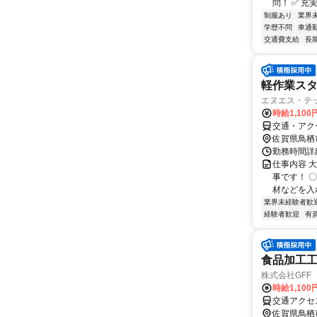
問！ ✅ 充
制服あり
業界
学歴不問
車通勤
交通費支給
長
軽作業スタ
エヌエス・テ
時給1,100
交通・アク
佐賀県鳥栖
勤務時間詳細 
仕事内容 
事です！ 
材などを入れ
業界未経験者歓
経験者歓迎
有
食品加工
株式会社GFF
時給1,10
交通アクセ
佐賀県鳥栖