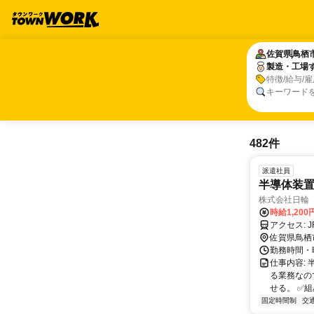
佐賀県
佐賀県
鳥栖
鳥栖
製造・工場
製造・工場
特徴/給与/
キーワード
482件
派遣社員
半導体装置
株式会社日輪
時給1,200
ア
佐賀県鳥栖
勤務時間・曜
仕事内容:
る業務なの
せる。 ✅組
固定時間制
交