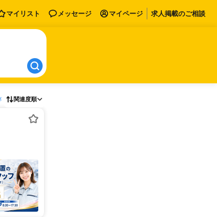
マイリスト
メッセージ
マイページ
求人掲載のご相談
存
関連度順