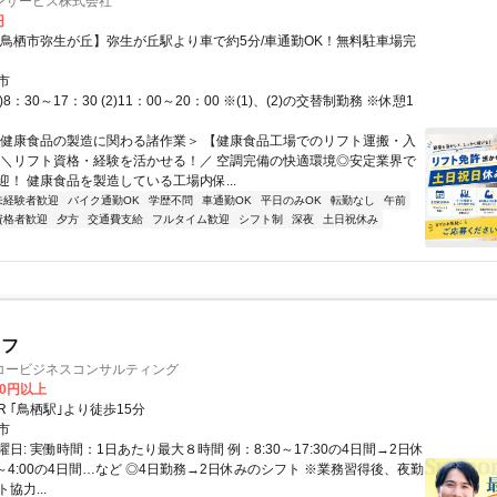
ンサービス株式会社
円
【鳥栖市弥生が丘】弥生が丘駅より車で約5分/車通勤OK！無料駐車場完
市
)8：30～17：30 (2)11：00～20：00 ※(1)、(2)の交替制勤務 ※休憩1
＜健康食品の製造に関わる諸作業＞ 【健康食品工場でのリフト運搬・入
 ＼リフト資格・経験を活かせる！／ 空調完備の快適環境◎安定業界で
迎！ 健康食品を製造している工場内保...
未経験者歓迎
バイク通勤OK
学歴不問
車通勤OK
平日のみOK
転勤なし
午前
資格者歓迎
夕方
交通費支給
フルタイム歓迎
シフト制
深夜
土日祝休み
ッフ
コービジネスコンサルティング
00円以上
クセス: JR ｢鳥栖駅｣より徒歩15分
市
日: 実働時間：1日あたり最大８時間 例：8:30～17:30の4日間→2日休
00～4:00の4日間…など ◎4日勤務→2日休みのシフト ※業務習得後、夜勤
協力...