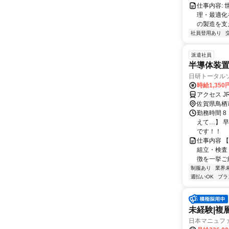
仕事内容:
理・最適化
の製造を支え
社員登用あり
派遣社員
半導体装置
日研トータル
時給1,350
アクセス J
佐賀県鳥栖
勤務時間 
えて…】 
です！！
仕事内容 
組立・検査
徴を一挙ご紹
制服あり
業界
週払いOK
ブラ
未経験|複層
日本マニュフ