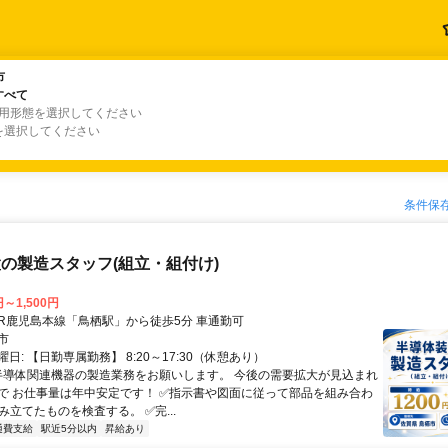
市
市
すべて
すべて
雇用形態を選択してください
を選択してください
条件保
の製造スタッフ(組立・組付け)
円～1,500円
クセス: JR鹿児島本線「鳥栖駅」から徒歩5分 車通勤可
市
日: 【日勤専属勤務】 8:20～17:30（休憩あり）
 半導体関連機器の製造業務をお願いします。 今後の需要拡大が見込まれ
で お仕事量は年中安定です！ ✅指示書や図面に従って部品を組み合わ
み立てたものを検査する。 ✅完...
通費支給
駅近5分以内
昇給あり