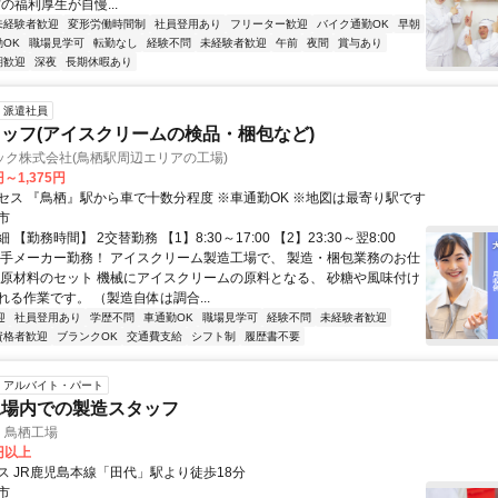
実の福利厚生が自慢...
未経験者歓迎
変形労働時間制
社員登用あり
フリーター歓迎
バイク通勤OK
早朝
OK
職場見学可
転勤なし
経験不問
未経験者歓迎
午前
夜間
賞与あり
期歓迎
深夜
長期休暇あり
派遣社員
ッフ(アイスクリームの検品・梱包など)
ック株式会社(鳥栖駅周辺エリアの工場)
円～1,375円
セス 『鳥栖』駅から車で十数分程度 ※車通勤OK ※地図は最寄り駅です
市
【勤務時間】 2交替勤務 【1】8:30～17:00 【2】23:30～翌8:00
大手メーカー勤務！ アイスクリーム製造工場で、 製造・梱包業務のお仕
〇原材料のセット 機械にアイスクリームの原料となる、 砂糖や風味付け
る作業です。 （製造自体は調合...
迎
社員登用あり
学歴不問
車通勤OK
職場見学可
経験不問
未経験者歓迎
資格者歓迎
ブランクOK
交通費支給
シフト制
履歴書不要
アルバイト・パート
工場内での製造スタッフ
 鳥栖工場
0円以上
ス JR鹿児島本線「田代」駅より徒歩18分
市