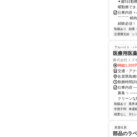
✦週5日勤
曜勤務でき..
仕事内容 ⋆˖
￣￣￣ 精
経験必須！ ス
制服あり
副業
交通費支給
シ
アルバイト・パ
医療用医
株式会社ミズ
時給1,30
交通・アク
佐賀県鳥栖
勤務時間詳細 
仕事内容 ─
募集 ✨ ─
クリーンな職場
制服あり
業界
学歴不問
車通勤
残業なし
月1
派遣社員
部品のラ