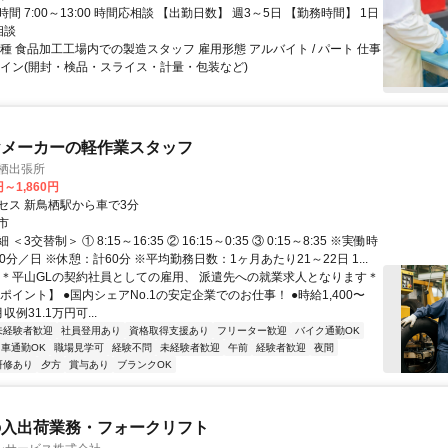
間 7:00～13:00 時間応相談 【出勤日数】 週3～5日 【勤務時間】 1日
相談
種 食品加工工場内での製造スタッフ 雇用形態 アルバイト / パート 仕事
ライン(開封・検品・スライス・計量・包装など)
ヤメーカーの軽作業スタッフ
栖出張所
円～1,860円
セス 新鳥栖駅から車で3分
市
3交替制＞ ① 8:15～16:35 ② 16:15～0:35 ③ 0:15～8:35 ※実働時
0分／日 ※休憩：計60分 ※平均勤務日数：1ヶ月あたり21～22日 1...
＊＊平山GLの契約社員としての雇用、 派遣先への就業求人となります＊
ポイント】 ●国内シェアNo.1の安定企業でのお仕事！ ●時給1,400〜
月収例31.1万円可...
未経験者歓迎
社員登用あり
資格取得支援あり
フリーター歓迎
バイク通勤OK
車通勤OK
職場見学可
経験不問
未経験者歓迎
午前
経験者歓迎
夜間
研修あり
夕方
賞与あり
ブランクOK
の入出荷業務・フォークリフト