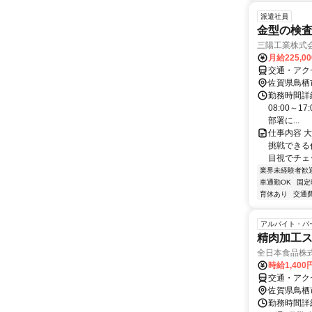
派遣社員
金型の検
三陽工業株式会
月給225,0
交通・アク
佐賀県鳥栖
勤務時間詳細
08:00～1
部署に...
仕事内容 
挑戦できる
目視でチェッ
業界未経験者歓
車通勤OK
固定
育休あり
交通
アルバイト・パ
精肉加工
全日本食品株
時給1,40
交通・アク
佐賀県鳥栖
勤務時間詳細 