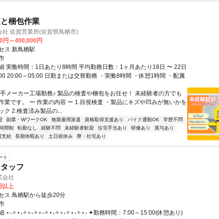
査と梱包作業
社 佐賀営業所(佐賀県鳥栖市)
00円～400,000円
セス 新鳥栖駅
市
 実働時間：1日あたり8時間 平均勤務日数：1ヶ月あたり18日 〜 22日
7:00 20:00～05:00 日勤または交替勤務 ・実働8時間 ・休憩1時間 ・配属
大手メーカー工場勤務♪ 製品の検査や梱包をお任せ！ 未経験者の方でも
作業です。 ー 作業の内容 ー 1.目視検査 ・製品にキズや凹みが無いかを
ク 2.検査済み製品の...
迎
副業・WワークOK
無期雇用派遣
資格取得支援あり
バイク通勤OK
学歴不問
時間制
転勤なし
経験不問
未経験者歓迎
住宅手当あり
研修あり
賞与あり
費支給
長期休暇あり
土日祝休み
寮・社宅あり
ート
スタッフ
式会社
0円以上
セス 鳥栖駅から徒歩20分
市
⋆˖✧⋆˖✧⋆˖✧⋆˖✧⋆˖✧⋆˖✧⋆˖✧⋆˖ ✦勤務時間：7:00～15:00(休憩あり)