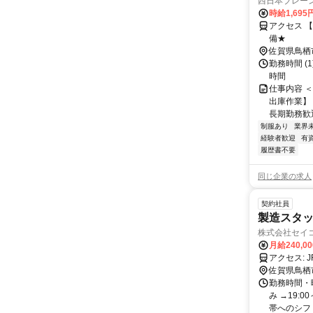
西日本ブレー
時給1,695
アクセス 
備★
佐賀県鳥栖
勤務時間 (1
時間
仕事内容 
出庫作業】
長期勤務歓
制服あり
業界
経験者歓迎
有
履歴書不要
同じ企業の求人
契約社員
製造スタ
株式会社セイ
月給240,0
ア
佐賀県鳥栖
勤務時間・曜
み →19:
帯へのシフト