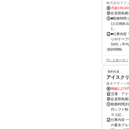
株式会社テク
月給190,0
佐賀県鳥栖
■勤務時間 (
(土日祝休み
1...
■仕事内容
りやテープ
50代（平均
固定時間制
同じ企業の求人
契約社員
アイスク
森永デザート
時給1,270
交通・アク
佐賀県鳥栖
勤務時間詳細 
代シフト制
※上記...
仕事内容 
の森永グルー