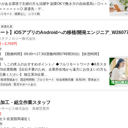
軟さがある環境で主婦の方も活躍中 副業OKで働き方の自由度高い ◎＝＝
＝＝＝＝＝◎ 派遣先：デ...
ルリモート
残業なし
シフト制
派遣社員
ト】iOSアプリのAndroidへの移植/開発エンジニア_W26077
ステクノロジー株式会社
円～2,700円
ト
 【勤務時間】09:00〜17:30(実働時間07時間30分) 【休憩時間】
00
】 ＼この求人のおすすめポイント／ ◆フルリモートワーク ◆8月スタ
手SI企業勤務 【出社不要のため、企業所在地から遠方にお住まいの方も
募ください】 独立系SI企業...
休取得実績あり
固定時間制
フルリモート
社会保険完備
在宅OK
育休あり
近5分以内
育児サポートあり
の加工・組立作業スタッフ
ンサービス株式会社 鳥栖営業所
円
セス 佐賀競馬場近く
市