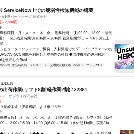
 ServiceNow上での脆弱性検知機能の構築
ルHRパートナーズ 株式会社
円～2,500円
ト
勤務曜日：月・火・水・木・金 ・勤務時間： [1] 09:00～18:00 ・最低
）：5日 残業時間:月10時間～20時間 就業期間:即日～ ※6ヶ月以上
...
コンピューターソフトウェア開発，人材派遣でのSE・プログラマーのお
cOPSのVR/CC機能を利用した脆弱性の検知 ◆管理機能の運用検討
iptを使用したBusi...
学歴不問
固定時間制
フルリモート
交通費全額支給
在宅OK
ブランクOK
派遣社員
出荷作業(リフト8割:軽作業2割) / 22881
ッフ・サプライ株式会社
円
ＪＲ長崎本線『肥前麓駅』より車で５分
市
【勤務日数】 月、火、水、木、金、土曜の間で 週5日、シフト制 【勤務
:00～13:00 (2)5:00～14:00 (3)6:00～15:00 （各休憩1時間、実働8時
おすすめポイント◆◆ ★｡｡..｡｡..｡★｡..｡｡..｡★｡..｡｡..｡★ 少人数制で研