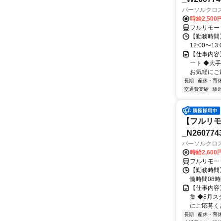
パーソルクロ
時給2,500
フルリモー
【勤務時間】
12:00〜13:
【仕事内容
ート ◆大
お気軽にご応
長期
産休・育
交通費支給
駅
【フルリモ
_N260774
パーソルクロ
時給2,600
フルリモー
【勤務時間】 
働時間08時間
【仕事内容
集 ◆8月
にご応募くだ
長期
産休・育