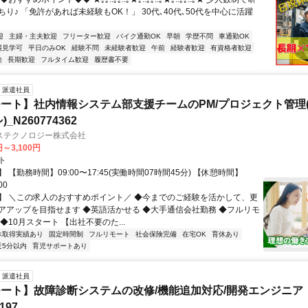
り♪ 「免許があれば未経験もOK！」 30代､40代､50代を中心に活躍
迎
主婦・主夫歓迎
フリーター歓迎
バイク通勤OK
早朝
学歴不問
車通勤OK
場見学可
平日のみOK
経験不問
未経験者歓迎
午前
経験者歓迎
有資格者歓迎
給
長期歓迎
フルタイム歓迎
履歴書不要
派遣社員
ート】社内情報システム部支援チームのPM/プロジェクト管理(
_N260774362
ステクノロジー株式会社
円～3,100円
ト
 【勤務時間】09:00〜17:45(実働時間07時間45分) 【休憩時間】
00
】 ＼この求人のおすすめポイント／ ◆今までのご経験を活かして、更
アアップを目指せます ◆英語活かせる ◆大手通信会社勤務 ◆フルリモ
◆10月スタート 【出社不要のた...
休取得実績あり
固定時間制
フルリモート
社会保険完備
在宅OK
育休あり
近5分以内
育児サポートあり
派遣社員
ート】故障診断システムの改修/機能追加対応/開発エンジニア
197