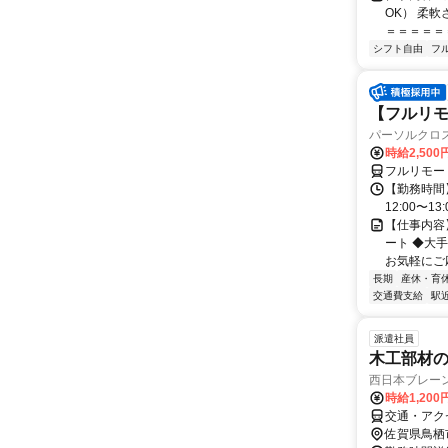
OK） 柔
＝＝＝＝＝＝
シフト自由
フ
【フルリモー
パーソルクロ
時給2,500
フルリモー
【勤務時間】
12:00〜13:
【仕事内容
ート ◆大
お気軽にご応
長期
産休・育
交通費支給
駅
派遣社員
木工部材
西日本ブレー
時給1,200
交通・アク
佐賀県鳥栖