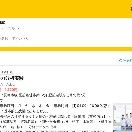
麓駅
してください
を選択してください
条件保
派遣社員
品の分析実験
A Advan
円～1,600円
ＪＲ長崎本線 肥前麓徒歩約12分 肥前麓駅から車で約7分
市
勤務曜日：月・火・水・木・金 ・勤務時間： [1] 09:00～18:00 休憩：
間外：基本的に残業はありません。
直接雇用の可能性あり！人気の化粧品に関わる実験業務 【業務内容】 ・
（試薬調整、溶媒希釈） ・理化学分析（pH、粘度、比重等） ・微生物
作成、菌試験） ・分析データ作成等...