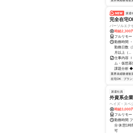
業界未経験者歓
派遣
完全在宅O
パーソルエクセ
時給2,300
フルリモー
勤務時間 ・
勤務日数（週
月以上（...
仕事内容 
ム・仮想基
課題分析 ◆
業界未経験者歓
在宅OK
ブラン
派遣社員
外資系企
ヘイズ・スペ
時給3,000
フルリモー
勤務時間 フ
分 休憩1時
可