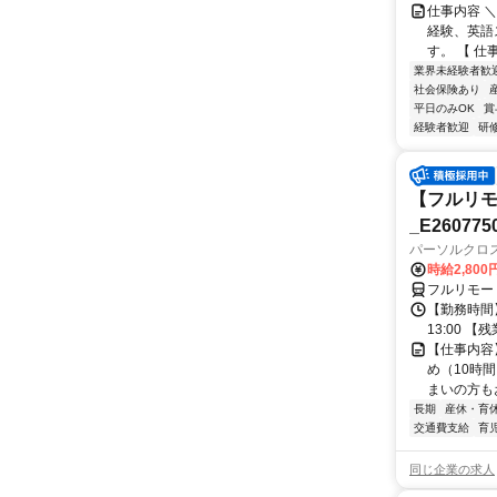
仕事内容 
経験、英語
す。 【 仕
業界未経験者歓
社会保険あり
平日のみOK
賞
経験者歓迎
研
【フルリモ
_E260775
パーソルクロ
時給2,800
フルリモー
【勤務時間】
13:00 
【仕事内容
め（10時
まいの方もお
長期
産休・育
交通費支給
育
同じ企業の求人