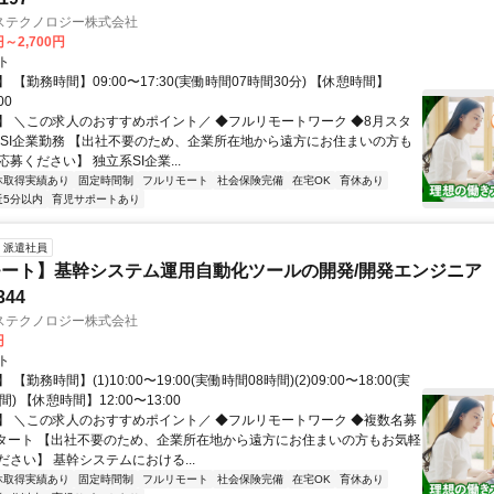
ステクノロジー株式会社
円～2,700円
ト
 【勤務時間】09:00〜17:30(実働時間07時間30分) 【休憩時間】
00
】 ＼この求人のおすすめポイント／ ◆フルリモートワーク ◆8月スタ
手SI企業勤務 【出社不要のため、企業所在地から遠方にお住まいの方も
募ください】 独立系SI企業...
休取得実績あり
固定時間制
フルリモート
社会保険完備
在宅OK
育休あり
近5分以内
育児サポートあり
派遣社員
ート】基幹システム運用自動化ツールの開発/開発エンジニア
344
ステクノロジー株式会社
円
ト
【勤務時間】(1)10:00〜19:00(実働時間08時間)(2)09:00〜18:00(実
) 【休憩時間】12:00〜13:00
】 ＼この求人のおすすめポイント／ ◆フルリモートワーク ◆複数名募
スタート 【出社不要のため、企業所在地から遠方にお住まいの方もお気軽
さい】 基幹システムにおける...
休取得実績あり
固定時間制
フルリモート
社会保険完備
在宅OK
育休あり