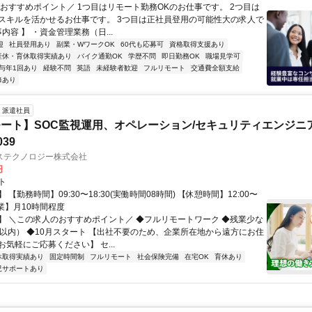
＼おすすめポイント／ 1つ目はリモート勤務OKのお仕事です。 2つ目は
スキルを活かせるお仕事です。 3つ目は正社員登用の可能性大の求人で
事内容 】 ・資金管理業務（日...
迎
社員登用あり
副業・WワークOK
60代も応募可
資格取得支援あり
産休・育休取得実績あり
バイク通勤OK
学歴不問
即日勤務OK
職場見学可
与年1回あり
経験不問
英語
未経験者歓迎
フルリモート
交通費全額支給
修あり
派遣社員
ート】SOC監視運用、オペレーション/セキュリティエンジニ
039
ステクノロジー株式会社
円
ト
 【勤務時間】09:30〜18:30(実働時間08時間) 【休憩時間】12:00〜
【残業】月10時間程度
】 ＼この求人のおすすめポイント／ ◆フルリモートワーク ◆残業少な
間以内） ◆10月スタート 【出社不要のため、企業所在地から遠方にお住
気軽にご応募ください】 セ...
休取得実績あり
固定時間制
フルリモート
社会保険完備
在宅OK
育休あり
児サポートあり