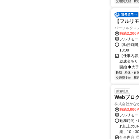
交通費支給
駅
【フルリモ
パーソルクロ
時給2,200
フルリモー
【勤務時間】
13:00
【仕事内容
助成金あり
開始 ◆大手
長期
産休・育
交通費支給
駅
派遣社員
Webプログラ
株式会社かな
時給3,000
フルリモー
勤務時間・曜
れ以上の6時
業、10：3
仕事内容: