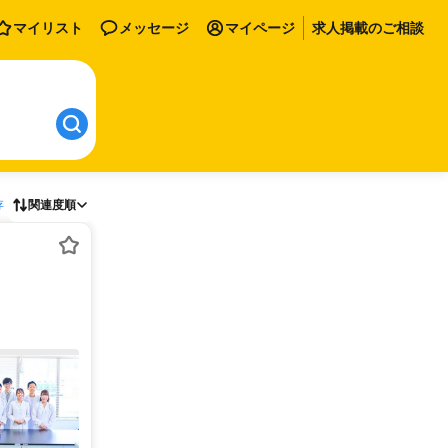
マイリスト
メッセージ
マイページ
求人掲載のご相談
存
関連度順