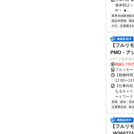
修体制ばっち
中！ ★...
業界未経験者歓
固定時間制
職
夕方
交通費支
【フルリモ
PMO・アシ)
パーソルクロ
時給2,700
フルリモー
【勤務時間】
12:00〜13:
【仕事内容
なるキャリ
ートワーク 
長期
産休・育
交通費支給
駅
【フルリモ
_W260774