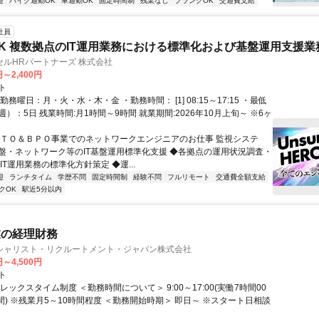
迎
バイク通勤OK
車通勤OK
固定時間制
残業なし
ブランクOK
交通費支給
社員
K 複数拠点のIT運用業務における標準化および基盤運用支援業
ルHRパートナーズ 株式会社
円～2,400円
ト
勤務曜日：月・火・水・木・金 ・勤務時間： [1] 08:15～17:15 ・最低
）：5日 残業時間:月1時間～9時間 就業期間:2026年10月上旬～ ※6ヶ
ＩＴＯ＆ＢＰＯ事業でのネットワークエンジニアのお仕事 監視システ
盤・ネットワーク等のIT基盤運用標準化支援 ◆各拠点の運用状況調査・
IT運用業務の標準化方針策定 ◆運...
迎
ランチタイム
学歴不問
固定時間制
経験不問
フルリモート
交通費全額支給
クOK
駅近5分以内
業の経理財務
シャリスト・リクルートメント・ジャパン株式会社
円～4,500円
ト
レックスタイム制度 ＜勤務時間について＞ 9:00～17:00(実働7時間00
間) ※残業月5～10時間程度 ＜勤務開始時期＞ 即日～ ※スタート日相談