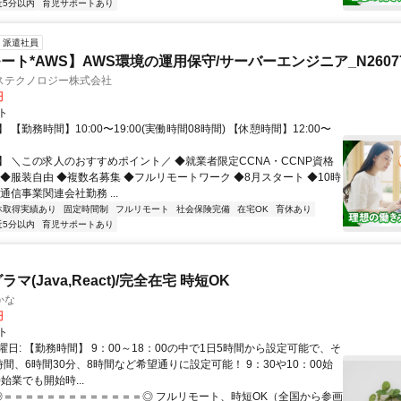
近5分以内
育児サポートあり
派遣社員
ート*AWS】AWS環境の運用保守/サーバーエンジニア_N26077
ステクノロジー株式会社
円
ト
 【勤務時間】10:00〜19:00(実働時間08時間) 【休憩時間】12:00〜
】 ＼この求人のおすすめポイント／ ◆就業者限定CCNA・CCNP資格
 ◆服装自由 ◆複数名募集 ◆フルリモートワーク ◆8月スタート ◆10時
通信事業関連会社勤務 ...
休取得実績あり
固定時間制
フルリモート
社会保険完備
在宅OK
育休あり
近5分以内
育児サポートあり
マ(Java,React)/完全在宅 時短OK
かな
円
ト
日: 【勤務時間】 9：00～18：00の中で1日5時間から設定可能で、そ
間、6時間30分、8時間など希望通りに設定可能！ 9：30や10：00始
0始業でも開始時...
 ◎＝＝＝＝＝＝＝＝＝＝＝＝＝◎ フルリモート、時短OK（全国から参画