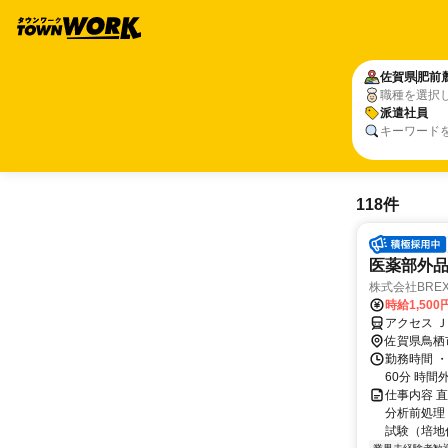
佐賀県
肥前
職種を選択
派遣社員
キーワード
118件
医薬部外
株式会社BREX
時給1,500
アクセス 
佐賀県鳥栖
勤務時間 ・
60分 時
仕事内容 
分析前処理
試験（培地