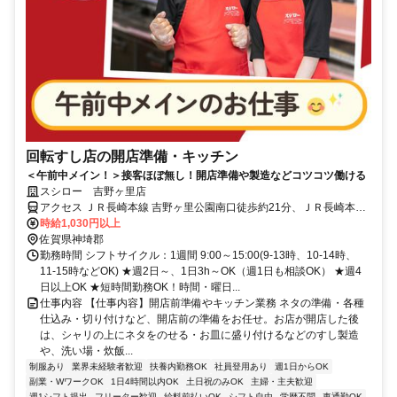
回転すし店の開店準備・キッチン
＜午前中メイン！＞接客ほぼ無し！開店準備や製造などコツコツ働ける
スシロー 吉野ヶ里店
アクセス ＪＲ長崎本線 吉野ヶ里公園南口徒歩約21分、ＪＲ長崎本線
中原徒歩約38分、ＪＲ長崎本線 神埼南口徒歩約53分
時給1,030円以上
佐賀県神埼郡
勤務時間 シフトサイクル：1週間 9:00～15:00(9-13時、10-14時、
11-15時などOK) ★週2日～、1日3h～OK（週1日も相談OK） ★週4
日以上OK ★短時間勤務OK！時間・曜日...
仕事内容 【仕事内容】開店前準備やキッチン業務 ネタの準備・各種
仕込み・切り付けなど、開店前の準備をお任せ。お店が開店した後
は、シャリの上にネタをのせる・お皿に盛り付けるなどのすし製造
や、洗い場・炊飯...
制服あり
業界未経験者歓迎
扶養内勤務OK
社員登用あり
週1日からOK
副業・WワークOK
1日4時間以内OK
土日祝のみOK
主婦・主夫歓迎
週1シフト提出
フリーター歓迎
給料前払いOK
シフト自由
学歴不問
車通勤OK