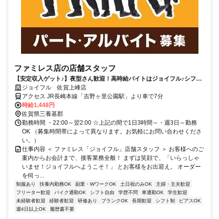
ファミレス店の店舗スタッフ
【安定収入ゲット♪】夜型さん歓迎！高時給バイトはジョイフル♪シフト
相談OK！履歴書不要◎
ジョイフル 佐賀上峰店
アクセス JR長崎本線「吉野ヶ里公園駅」より車で7分
時給1,448円
佐賀県三養基郡
勤務時間 ・22:00～翌2:00 ☆上記の間で1日3時間～・週3日～勤務
OK （募集時間帯によって異なります。お気軽にお問い合わせくださ
い。）
仕事内容 ＜ ファミレス「ジョイフル」店舗スタッフ ＞ お客様へのご
案内からお会計まで、接客業務全般！ まずは笑顔で、「いらっしゃ
いませ！ジョイフルへようこそ！」 とお客様をお出迎え。 オーダー
を伺っ...
制服あり
扶養内勤務OK
副業・WワークOK
土日祝のみOK
主婦・主夫歓迎
フリーター歓迎
バイク通勤OK
シフト自由
学歴不問
車通勤OK
学生歓迎
未経験者歓迎
経験者歓迎
研修あり
ブランクOK
長期歓迎
シフト制
ピアスOK
週4日以上OK
履歴書不要