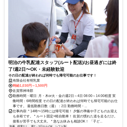
明治の牛乳配達スタッフ(ルート配送)/お昼過ぎには終
了!週2日〜OK・未経験歓迎
その日の配達が終われば何時でも帰宅可能のお仕事です！
有限会社有明乳業
時給1,030円～1,500円
佐賀県神埼郡
勤務時間・曜日: 月・木or火・金の週2日～4日 08:00～14:00程度 実
働時間：6時間程度 その日の配達が終われば何時でも帰宅可能のお仕
事です。 最低勤務日数（週）：2日 勤務時間・...
仕事内容: * 14時〜15時には帰宅可能！ 夕飯の準備や子どものお迎え
も余裕です。 * ルート固定×軽自動車！ 佐賀の慣れた道を走るだけ。
接客が苦手でも大丈夫。 * 急なお休みも相談OK！ 「子ど...
急募
残業なし
週2・3日からOK
シフト制