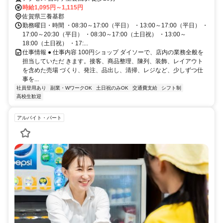
時給1,095円～1,115円
佐賀県三養基郡
勤務曜日・時間 ・08:30～17:00（平日） ・13:00～17:00（平日） ・
17:00～20:30（平日） ・08:30～17:00（土日祝） ・13:00～
18:00（土日祝） ・17:...
仕事情報 ● 仕事内容 100円ショップ ダイソーで、店内の業務全般を
担当していただ きます。接客、商品整理、陳列、装飾、レイアウト
を含めた売場 づくり、発注、品出し、清掃、レジなど、少しずつ仕
事を...
社員登用あり
副業・WワークOK
土日祝のみOK
交通費支給
シフト制
高校生歓迎
アルバイト・パート