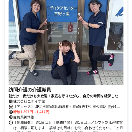
訪問介護の介護職員
朝だけ、夜だけも大歓迎！家庭を守りながら、自分の時間を確保しなが
ら、楽しく仕事をしてみませんか？
株式会社ニチイ学館
【アクセス】 JR九州長崎本線(鳥栖～長崎) 吉野ケ里公園駅 徒歩1分 ■
住 所 佐賀県 神埼郡吉野ヶ里町 吉田261番地4 ■アクセス JR九州長崎
時給1,207円～1,417円
本線(鳥栖～長崎) 吉野ケ里公園駅 徒歩1分
佐賀県神埼郡
【勤務日数】 週1日以上 【勤務時間】 週1日以上／シフト制 勤務時間
はご相談に応じます。 詳細はお気軽にお問い合わせください。 1ヶ月