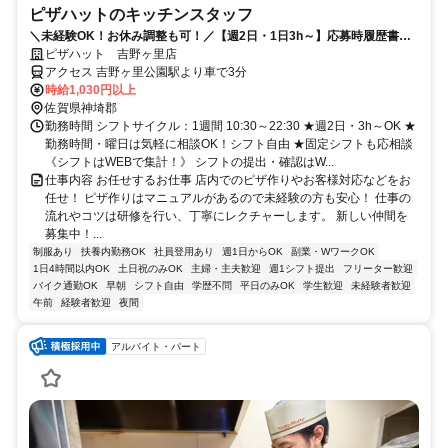
ピザハットのキッチンスタッフ
＼未経験OK！お休み調整も可！／【週2日・1日3h～】応募時履歴書不
要！
ピザハット 吉野ヶ里店
アクセス 吉野ヶ里公園駅より車で3分
時給1,030円以上
佐賀県神埼郡
勤務時間 シフトサイクル：1週間 10:30～22:30 ★週2日・3h～OK ★
勤務時間・曜日は気軽に相談OK！シフト自由 ★固定シフトも応相談
《シフトはWEBで集計！》 シフトの提出・確認はW...
仕事内容 お任せするお仕事 店内でのピザ作りやお客様対応などをお
任せ！ ピザ作りはマニュアルがあるので未経験の方も安心！ 仕事の
流れやコツは研修を行い、丁寧にレクチャーします。 新しい仲間を
募集中！...
制服あり
扶養内勤務OK
社員登用あり
週1日からOK
副業・WワークOK
1日4時間以内OK
土日祝のみOK
主婦・主夫歓迎
週1シフト提出
フリーター歓迎
バイク通勤OK
早朝
シフト自由
学歴不問
平日のみOK
学生歓迎
未経験者歓迎
午前
経験者歓迎
夜間
アルバイト・パート