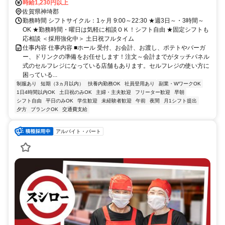
時給1,230円以上
佐賀県神埼郡
勤務時間 シフトサイクル：1ヶ月 9:00～22:30 ★週3日～・3時間～
OK ★勤務時間・曜日は気軽に相談ＯＫ！シフト自由 ★固定シフトも
応相談 ＜採用強化中＞ 土日祝フルタイム
仕事内容 仕事内容 ■ホール 受付、お会計、お渡し、ポテトやバーガ
ー、ドリンクの準備をお任せします！注文～会計までがタッチパネル
式のセルフレジになっている店舗もあります。セルフレジの使い方に
困っている...
制服あり
短期（3ヵ月以内）
扶養内勤務OK
社員登用あり
副業・WワークOK
1日4時間以内OK
土日祝のみOK
主婦・主夫歓迎
フリーター歓迎
早朝
シフト自由
平日のみOK
学生歓迎
未経験者歓迎
午前
夜間
月1シフト提出
夕方
ブランクOK
交通費支給
アルバイト・パート