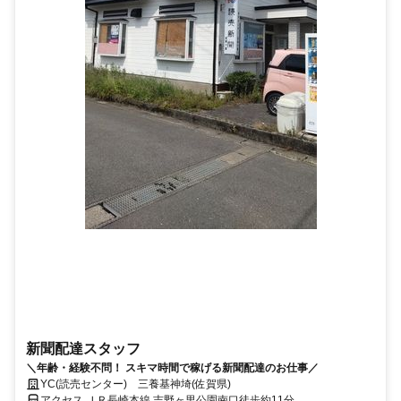
新聞配達スタッフ
＼年齢・経験不問！ スキマ時間で稼げる新聞配達のお仕事／
YC(読売センター) 三養基神埼(佐賀県)
アクセス ＪＲ長崎本線 吉野ヶ里公園南口徒歩約11分