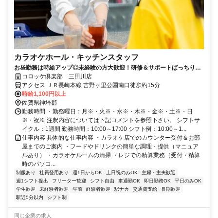
カラオケホール・キッチンスタッフ
お昼勤務は時給アップ◎未経験の方大歓迎！研修＆サポートばっちり！
扶養内・短時間・平日のみ勤務もOK！
コロッケ倶楽部 三田川店
アクセス ＪＲ長崎本線 吉野ヶ里公園南口徒歩約15分
時給1,100円以上
佐賀県神埼郡
勤務時間 ・勤務曜日：月※・火※・水※・木※・金※・土※・日
※・祝※ 注釈内容については下記コメントを参照下さい。 シフトサ
イクル：1週間 勤務時間：10:00～17:00 シフト例：10:00～1...
仕事内容 具体的な仕事内容 ・カラオケ店でのカウンター受付＆お部
屋までのご案内 ・フードやドリンクの簡単な調理・提供（マニュア
ルあり） ・カラオケルームの清掃 ・レジでの精算業務（受付・精算
時のパソコ...
制服あり
社員登用あり
週1日からOK
土日祝のみOK
主婦・主夫歓迎
週1シフト提出
フリーター歓迎
シフト自由
車通勤OK
即日勤務OK
平日のみOK
学生歓迎
未経験者歓迎
午前
経験者歓迎
駅ナカ
交通費支給
長期歓迎
駅近5分以内
シフト制
同じ企業の求人