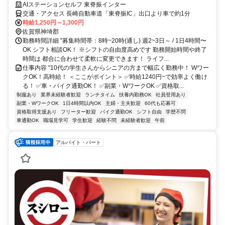
AIステーションセルフ 東脊振インター
交通・アクセス 長崎自動車道「東脊振IC」出口より車で約1分
時給1,250円～1,300円
佐賀県神埼郡
勤務時間詳細 "募集時間帯：8時~20時(通し) 週2~3日～ / 1日4時間〜
OK シフト相談OK！ ※シフトの自由度高めです 勤務開始時間や終了
時間は 都合に合わせて柔軟に変更できます！ ライフ...
仕事内容 "10代の学生さんからシニアの方まで幅広く勤務中！ Wワー
クOK！高時給！ ＜ここがポイント＞ ✅時給1240円~で効率よく働け
る！ ✅車・バイク通勤OK！ ✅副業・WワークOK ✅資格取...
制服あり
業界未経験者歓迎
ランチタイム
扶養内勤務OK
社員登用あり
副業・WワークOK
1日4時間以内OK
主婦・主夫歓迎
60代も応募可
資格取得支援あり
フリーター歓迎
バイク通勤OK
シフト自由
学歴不問
車通勤OK
職場見学可
学生歓迎
経験不問
未経験者歓迎
午前
アルバイト・パート