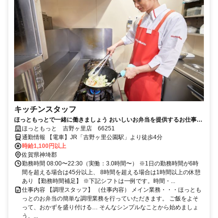
キッチンスタッフ
ほっともっとで一緒に働きましょう おいしいお弁当を提供するお仕事で
す
ほっともっと 吉野ヶ里店 66251
通勤情報 【電車】JR「吉野ヶ里公園駅」より徒歩4分
時給1,100円以上
佐賀県神埼郡
勤務時間 08:00〜22:30（実働：3.0時間〜） ※1日の勤務時間が6時
間を超える場合は45分以上、 8時間を超える場合は1時間以上の休憩
あり 【勤務時間補足】 ※下記シフトは一例です。時間・...
仕事内容 【調理スタッフ】 （仕事内容） メイン業務・・・ほっとも
っとのお弁当の簡単な調理業務を行っていただきます。 ご飯をよそ
って、おかずを盛り付ける… そんなシンプルなことから始めましょ
う。...