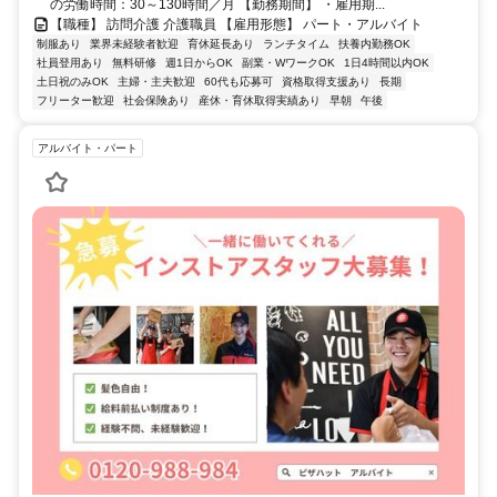
の労働時間：30～130時間／月 【勤務期間】 ・雇用期...
【職種】 訪問介護 介護職員 【雇用形態】 パート・アルバイト
制服あり
業界未経験者歓迎
育休延長あり
ランチタイム
扶養内勤務OK
社員登用あり
無料研修
週1日からOK
副業・WワークOK
1日4時間以内OK
土日祝のみOK
主婦・主夫歓迎
60代も応募可
資格取得支援あり
長期
フリーター歓迎
社会保険あり
産休・育休取得実績あり
早朝
午後
アルバイト・パート