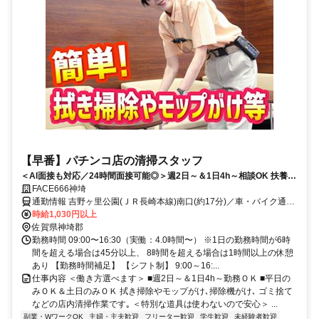
【早番】パチンコ店の清掃スタッフ
＜AI面接も対応／24時間面接可能◎＞週2日～＆1日4h～相談OK 扶養内
勤務･Ｗワークも歓迎◎髪色自由 ネイルＯＫ 面接時､履歴書不要
FACE666神埼
通勤情報 吉野ヶ里公園(ＪＲ長崎本線)南口(約17分)／車・バイク通勤
OK
時給1,030円以上
佐賀県神埼郡
勤務時間 09:00〜16:30（実働：4.0時間〜） ※1日の勤務時間が6時
間を超える場合は45分以上、 8時間を超える場合は1時間以上の休憩
あり 【勤務時間補足】 【シフト制】 9:00～16:...
仕事内容 ＜働き方選べます＞ ■週2日～＆1日4h～勤務ＯＫ ■平日の
みＯＫ＆土日のみＯＫ 拭き掃除やモップがけ､掃除機がけ､ ゴミ捨て
などの店内清掃作業です｡ ＜特別な道具は使わないので安心＞ ...
副業・WワークOK
主婦・主夫歓迎
フリーター歓迎
学生歓迎
未経験者歓迎