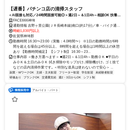
【遅番】パチンコ店の清掃スタッフ
＜AI面接も対応／24時間面接可能◎＞週2日～＆1日4h～相談OK 扶養内
勤務･Ｗワークも歓迎◎髪色自由 ネイルＯＫ 面接時､履歴書不要
FACE666神埼
通勤情報 吉野ヶ里公園(ＪＲ長崎本線)南口(約17分)／車・バイク通勤
OK
時給1,030円以上
佐賀県神埼郡
勤務時間 16:30〜23:00（実働：4.0時間〜） ※1日の勤務時間が6時
間を超える場合は45分以上、 8時間を超える場合は1時間以上の休憩
あり 【勤務時間補足】 【シフト制】 16:30～23...
仕事内容 ＜働き方選べます＞ ■週2日～＆1日4h～勤務ＯＫ ■平日の
みＯＫ＆土日のみＯＫ 拭き掃除やモップがけ､掃除機がけ､ ゴミ捨て
などの店内清掃作業です｡ ＜特別な道具は使わないので安心＞ ...
副業・WワークOK
主婦・主夫歓迎
フリーター歓迎
学生歓迎
未経験者歓迎
研修あり
ブランクOK
交通費支給
週2・3日からOK
シフト制
アルバイト・パート