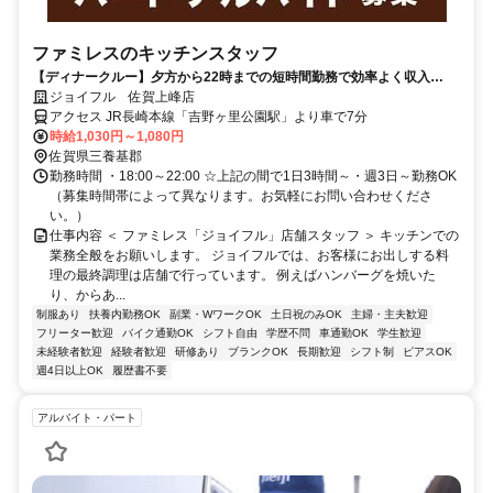
ファミレスのキッチンスタッフ
【ディナークルー】夕方から22時までの短時間勤務で効率よく収入
GET♪履歴書なしで応募OK！
ジョイフル 佐賀上峰店
アクセス JR長崎本線「吉野ヶ里公園駅」より車で7分
時給1,030円～1,080円
佐賀県三養基郡
勤務時間 ・18:00～22:00 ☆上記の間で1日3時間～・週3日～勤務OK
（募集時間帯によって異なります。お気軽にお問い合わせくださ
い。）
仕事内容 ＜ ファミレス「ジョイフル」店舗スタッフ ＞ キッチンでの
業務全般をお願いします。 ジョイフルでは、お客様にお出しする料
理の最終調理は店舗で行っています。 例えばハンバーグを焼いた
り、からあ...
制服あり
扶養内勤務OK
副業・WワークOK
土日祝のみOK
主婦・主夫歓迎
フリーター歓迎
バイク通勤OK
シフト自由
学歴不問
車通勤OK
学生歓迎
未経験者歓迎
経験者歓迎
研修あり
ブランクOK
長期歓迎
シフト制
ピアスOK
週4日以上OK
履歴書不要
アルバイト・パート