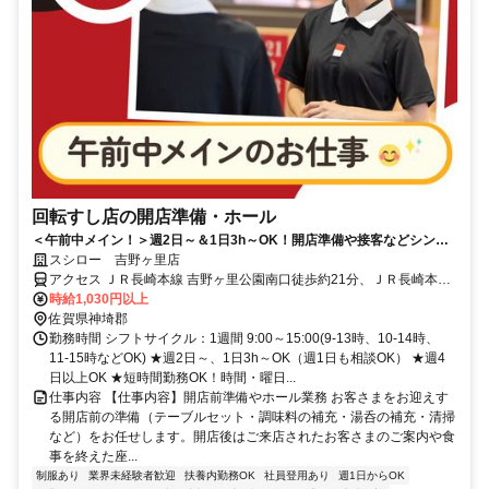
回転すし店の開店準備・ホール
＜午前中メイン！＞週2日～＆1日3h～OK！開店準備や接客などシンプ
ル業務
スシロー 吉野ヶ里店
アクセス ＪＲ長崎本線 吉野ヶ里公園南口徒歩約21分、ＪＲ長崎本線
中原徒歩約38分、ＪＲ長崎本線 神埼南口徒歩約53分
時給1,030円以上
佐賀県神埼郡
勤務時間 シフトサイクル：1週間 9:00～15:00(9-13時、10-14時、
11-15時などOK) ★週2日～、1日3h～OK（週1日も相談OK） ★週4
日以上OK ★短時間勤務OK！時間・曜日...
仕事内容 【仕事内容】開店前準備やホール業務 お客さまをお迎えす
る開店前の準備（テーブルセット・調味料の補充・湯呑の補充・清掃
など）をお任せします。開店後はご来店されたお客さまのご案内や食
事を終えた座...
制服あり
業界未経験者歓迎
扶養内勤務OK
社員登用あり
週1日からOK