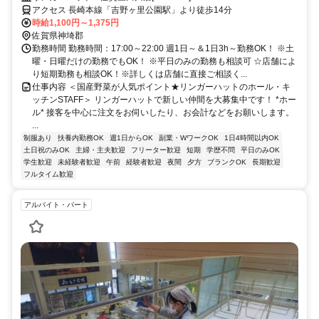
アクセス 長崎本線「吉野ヶ里公園駅」より徒歩14分
時給1,100円～1,375円
佐賀県神埼郡
勤務時間 勤務時間：17:00～22:00 週1日～＆1日3h～勤務OK！ ※土
曜・日曜だけの勤務でもOK！ ※平日のみの勤務も相談可 ☆店舗によ
り短期勤務も相談OK！※詳しくは店舗に直接ご相談く...
仕事内容 ＜国産野菜が人気ポイント★リンガーハットのホール・キ
ッチンSTAFF＞ リンガーハットで新しい仲間を大募集中です！ *ホー
ル* 接客を中心に注文をお伺いしたり、お会計などをお願いします。
...
制服あり
扶養内勤務OK
週1日からOK
副業・WワークOK
1日4時間以内OK
土日祝のみOK
主婦・主夫歓迎
フリーター歓迎
短期
学歴不問
平日のみOK
学生歓迎
未経験者歓迎
午前
経験者歓迎
夜間
夕方
ブランクOK
長期歓迎
フルタイム歓迎
アルバイト・パート