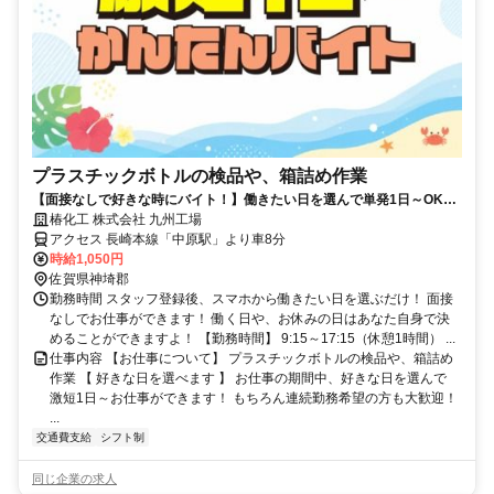
プラスチックボトルの検品や、箱詰め作業
【面接なしで好きな時にバイト！】働きたい日を選んで単発1日～OK！
お給料は即日払いでお財布も安心♪
椿化工 株式会社 九州工場
アクセス 長崎本線「中原駅」より車8分
時給1,050円
佐賀県神埼郡
勤務時間 スタッフ登録後、スマホから働きたい日を選ぶだけ！ 面接
なしでお仕事ができます！ 働く日や、お休みの日はあなた自身で決
めることができますよ！ 【勤務時間】 9:15～17:15（休憩1時間） ...
仕事内容 【お仕事について】 プラスチックボトルの検品や、箱詰め
作業 【 好きな日を選べます 】 お仕事の期間中、好きな日を選んで
激短1日～お仕事ができます！ もちろん連続勤務希望の方も大歓迎！
...
交通費支給
シフト制
同じ企業の求人