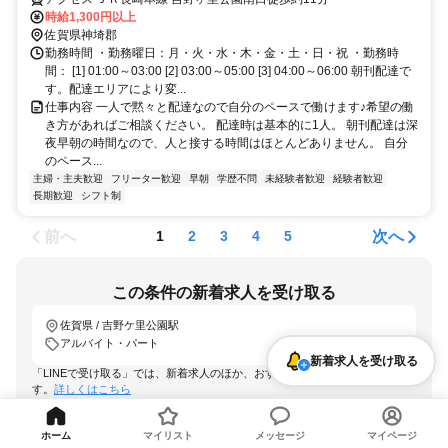
時給1,300円以上
佐賀県神埼郡
勤務時間 ・勤務曜日：月・火・水・木・金・土・日・祝 ・勤務時
間： [1] 01:00～03:00 [2] 03:00～05:00 [3] 04:00～06:00 朝刊配達で
す。配達エリアにより変...
仕事内容 一人で黙々と配達なので自分のペースで働けます♪希望の働
き方があればご相談ください。 配達時は基本的に1人。 朝刊配達は深
夜早朝の時間なので、人と接する時間はほとんどありません。 自分
のペース...
主婦・主夫歓迎
フリーター歓迎
早朝
学歴不問
未経験者歓迎
経験者歓迎
長期歓迎
シフト制
前へ
次へ
1
2
3
4
5
この条件の新着求人を受け取る
佐賀県 / 吉野ケ里公園駅
アルバイト・パート
新着求人を受け取る
「LINEで受け取る」では、新着求人のほか、おすすめ情報なども配信しま
す。
詳しくはこちら
LINEで受け取る
ホーム
マイリスト
メッセージ
マイページ