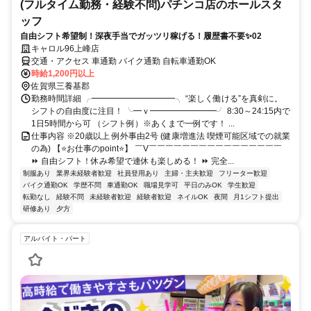
(フルタイム勤務・経験不問)パチンコ店のホールスタ
ッフ
自由シフト希望制！深夜手当でガッツリ稼げる！履歴書不要✨02
キャロル96上峰店
交通・アクセス 車通勤 バイク通勤 自転車通勤OK
時給1,200円以上
佐賀県三養基郡
勤務時間詳細 ╭━━━━━━━━━━╮ “楽しく働ける”を真剣に。
シフトの自由度に注目！ ╰━ｖ━━━━━━━━╯ 8:30～24:15内で
1日5時間から可 （シフト例）※あくまで一例です！ ...
仕事内容 ※20歳以上 例外事由2号 (健康増進法 喫煙可能区域での就業
の為) 【⭐お仕事のpoint⭐】 ￣V￣￣￣￣￣￣￣￣￣￣￣￣￣￣￣￣
⏩ 自由シフト！休み希望で連休も楽しめる！ ⏩ 完全...
制服あり
業界未経験者歓迎
社員登用あり
主婦・主夫歓迎
フリーター歓迎
バイク通勤OK
学歴不問
車通勤OK
職場見学可
平日のみOK
学生歓迎
転勤なし
経験不問
未経験者歓迎
経験者歓迎
ネイルOK
夜間
月1シフト提出
研修あり
夕方
アルバイト・パート