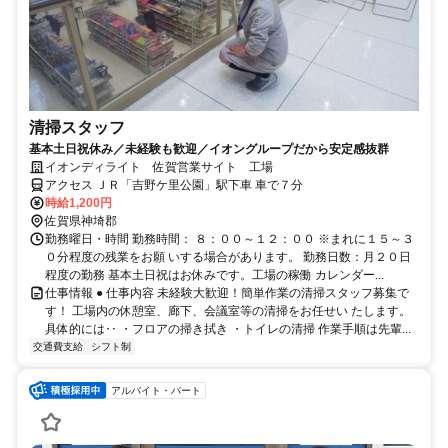
清掃スタッフ
基本土日祝休み／未経験も歓迎／イオングループだから安定感抜群
イオンディライト 佐賀営業サイト 工場
アクセス ＪＲ「吉野ケ里公園」駅下車 車で７分
時給1,200円
佐賀県神埼郡
勤務曜日・時間 勤務時間： ８：００～１２：００ ※まれに１５～３
０分程度の残業をお願 いする場合があります。 勤務日数：月２０日
程度の勤務 基本土日祝はお休みです。工場の稼働 カレンダー...
仕事情報 ● 仕事内容 未経験大歓迎！簡単作業の清掃スタッフ募集で
す！ 工場内の休憩室、廊下、会議室等の清掃をお任せい たします。
具体的には‥ ・フロアの掃き拭き ・トイレの清掃 作業手順は先輩...
交通費支給
シフト制
アルバイト・パート