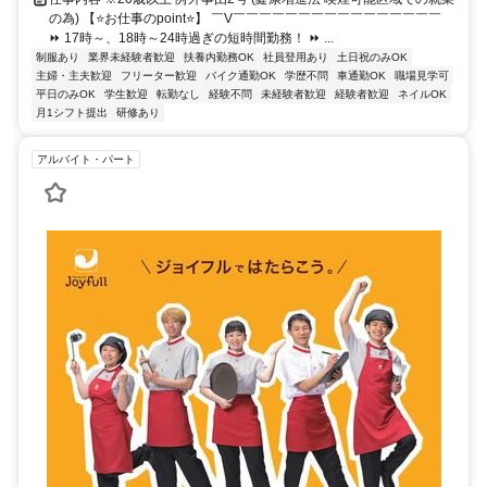
の為) 【⭐お仕事のpoint⭐】 ￣V￣￣￣￣￣￣￣￣￣￣￣￣￣￣￣￣
⏩ 17時～、18時～24時過ぎの短時間勤務！ ⏩ ...
制服あり
業界未経験者歓迎
扶養内勤務OK
社員登用あり
土日祝のみOK
主婦・主夫歓迎
フリーター歓迎
バイク通勤OK
学歴不問
車通勤OK
職場見学可
平日のみOK
学生歓迎
転勤なし
経験不問
未経験者歓迎
経験者歓迎
ネイルOK
月1シフト提出
研修あり
アルバイト・パート