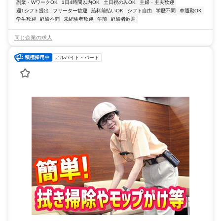
副業・WワークOK
1日4時間以内OK
土日祝のみOK
主婦・主夫歓迎
週1シフト提出
フリーター歓迎
給料前払いOK
シフト自由
学歴不問
車通勤OK
学生歓迎
経験不問
未経験者歓迎
午前
経験者歓迎
同じ企業の求人
アルバイト・パート