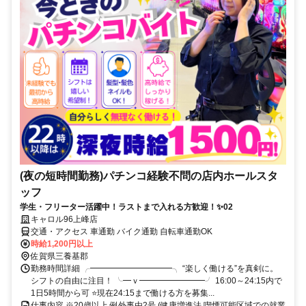
(夜の短時間勤務)パチンコ経験不問の店内ホールスタ
ッフ
学生・フリーター活躍中！ラストまで入れる方歓迎！✨02
キャロル96上峰店
交通・アクセス 車通勤 バイク通勤 自転車通勤OK
時給1,200円以上
佐賀県三養基郡
勤務時間詳細 ╭━━━━━━━━━━╮ “楽しく働ける”を真剣に。
シフトの自由に注目！ ╰━ｖ━━━━━━━━╯ 16:00～24:15内で
1日5時間から可 ⭐現在24:15まで働ける方を募集...
仕事内容 ※20歳以上 例外事由2号 (健康増進法 喫煙可能区域での就業