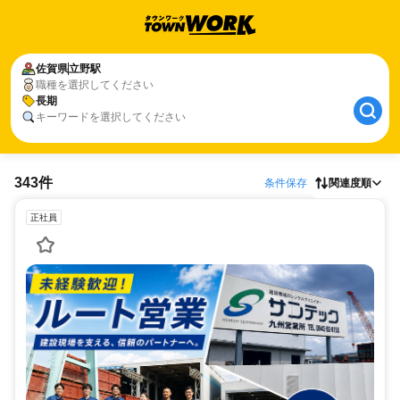
佐賀県
立野駅
職種を選択してください
長期
キーワードを選択してください
343件
条件保存
関連度順
正社員