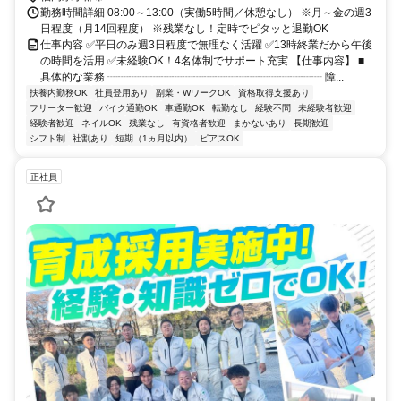
勤務時間詳細 08:00～13:00（実働5時間／休憩なし） ※月～金の週3
日程度（月14回程度） ※残業なし！定時でピタッと退勤OK
仕事内容 ✅平日のみ週3日程度で無理なく活躍 ✅13時終業だから午後
の時間を活用 ✅未経験OK！4名体制でサポート充実 【仕事内容】 ■
具体的な業務 ┈┈┈┈┈┈┈┈┈┈┈┈┈┈┈┈┈┈┈┈ 障...
扶養内勤務OK
社員登用あり
副業・WワークOK
資格取得支援あり
フリーター歓迎
バイク通勤OK
車通勤OK
転勤なし
経験不問
未経験者歓迎
経験者歓迎
ネイルOK
残業なし
有資格者歓迎
まかないあり
長期歓迎
シフト制
社割あり
短期（1ヵ月以内）
ピアスOK
正社員