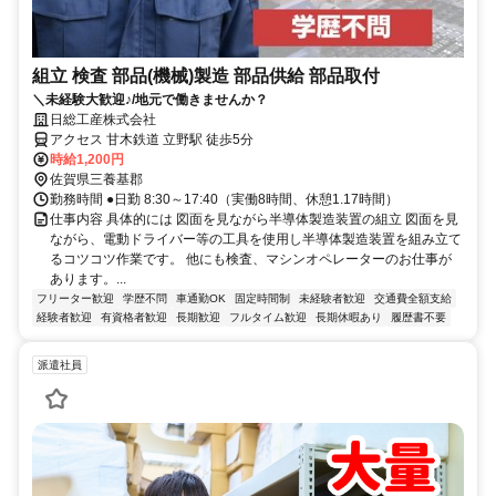
組立 検査 部品(機械)製造 部品供給 部品取付
＼未経験大歓迎♪/地元で働きませんか？
日総工産株式会社
アクセス 甘木鉄道 立野駅 徒歩5分
時給1,200円
佐賀県三養基郡
勤務時間 ●日勤 8:30～17:40（実働8時間、休憩1.17時間）
仕事内容 具体的には 図面を見ながら半導体製造装置の組立 図面を見
ながら、電動ドライバー等の工具を使用し半導体製造装置を組み立て
るコツコツ作業です。 他にも検査、マシンオペレーターのお仕事が
あります。...
フリーター歓迎
学歴不問
車通勤OK
固定時間制
未経験者歓迎
交通費全額支給
経験者歓迎
有資格者歓迎
長期歓迎
フルタイム歓迎
長期休暇あり
履歴書不要
派遣社員