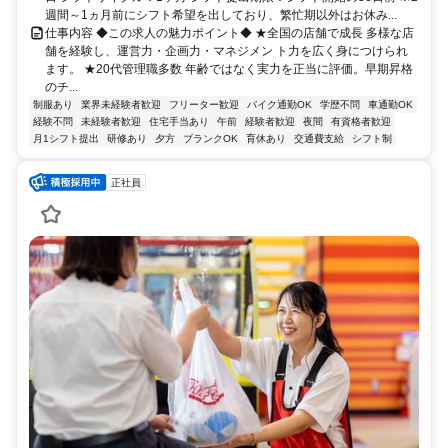
週間～1ヵ月前にシフト希望を出しており、繁忙期以外はお休み...
仕事内容 ◆この求人の魅力ポイント◆ ★全国の店舗で成長 多様な店
舗を経験し、運営力・企画力・マネジメン ト力を広く身につけられ
ます。 ★20代管理職多数 年齢ではなく実力を正当に評価。早期昇格
のチ...
制服あり
業界未経験者歓迎
フリーター歓迎
バイク通勤OK
学歴不問
車通勤OK
経験不問
未経験者歓迎
住宅手当あり
午前
経験者歓迎
夜間
有資格者歓迎
月1シフト提出
研修あり
夕方
ブランクOK
育休あり
交通費支給
シフト制
正社員