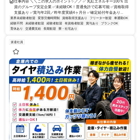
仕事内容 ＼＼この求人のポイント✨／／ ✅ 丸紅エネルギー100％ 出
資のグループ安定企業 ✅未経験OK！普通免許で応募可能 ✅資格取得
支援あり ✅賞与年2回／昨年度実績4ヶ月分 ✅確定給付年金あり...
業界未経験者歓迎
変形労働時間制
資格取得支援あり
フリーター歓迎
車通勤OK
経験不問
未経験者歓迎
経験者歓迎
有資格者歓迎
賞与あり
ブランクOK
育休あり
交通費支給
長期歓迎
寮・社宅あり
派遣社員