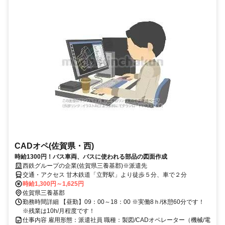
CADオペ(佐賀県・西)
時給1300円！バス車両、バスに使われる部品の図面作成
西鉄グループの企業(佐賀県三養基郡)※派遣先
交通・アクセス 甘木鉄道「立野駅」より徒歩５分、車で２分
時給1,300円～1,625円
佐賀県三養基郡
勤務時間詳細 【昼勤】09：00～18：00 ※実働8ｈ/休憩60分です！
※残業は10h/月程度です！
仕事内容 雇用形態：派遣社員 職種：製図/CADオペレーター（機械/電