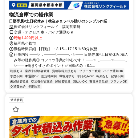
物流倉庫での軽作業
日勤専属×土日祝休み｜積込み＆ラベル貼りのシンプル作業！
株式会社リンクフィールド 福岡営業所
交通・アクセス 車・バイク通勤ＯＫ
時給1,400円以上
福岡県小郡市
勤務時間詳細 【日勤】 ・8:15～17:15 ※60分休憩
仕事内容 ――✨･｡―――✨―――｡･✨―― 日勤専属×土日祝休み 積込
み等の軽作業◎ コツコツ作業が中心です！ ――✨･｡―――✨―――｡･
✨―― ■働きやすさのポイント ✅日勤のみ（8:1...
制服あり
業界未経験者歓迎
資格取得支援あり
フリーター歓迎
バイク通勤OK
学歴不問
車通勤OK
固定時間制
職場見学可
平日のみOK
転勤なし
経験不問
未経験者歓迎
交通費全額支給
経験者歓迎
週払いOK
有資格者歓迎
ブランクOK
交通費支給
長期歓迎
派遣社員