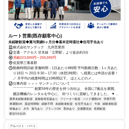
ルート営業(既存顧客中心)
未経験歓迎◆賞与実績6ヶ月分◆基本定時退社◆住宅手当あり
株式会社サンテック 九州営業所
交通・アクセス 甘木線「立野駅」より徒歩約3分
月給223,000円～250,000円
佐賀県三養基郡
勤務時間詳細 実働時間：1日あたり8時間 平均勤務日数：1ヶ月あた
り18日 〜 20日 8:30～17:30（休憩1時間） ＼残業には申請が必要！
／ 月平均の残業時間は10時間以下。 ほとんどのメ...
仕事内容 ＞＞＞ サンテックについて ￣￣￣￣￣￣￣￣￣￣￣￣￣￣
￣￣￣￣￣￣ 創業59年の歴史を持つ当社は、 全国に7拠点を展開。
建設機械のレンタルを中心に、 街づくりに貢献してきました。 ▼ ...
業界未経験者歓迎
資格取得支援あり
フリーター歓迎
バイク通勤OK
学歴不問
車通勤OK
固定時間制
経験不問
未経験者歓迎
住宅手当あり
午前
経験者歓迎
研修あり
夕方
賞与あり
ブランクOK
育休あり
交通費支給
長期歓迎
駅近5分以内
アルバイト・パート