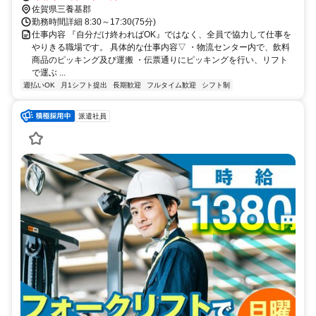
佐賀県三養基郡
勤務時間詳細 8:30～17:30(75分)
仕事内容 『自分だけ終わればOK』ではなく、全員で協力して仕事を
やりきる職場です。 具体的な仕事内容▽ ・物流センター内で、飲料
商品のピッキング及び運搬 ・伝票通りにピッキングを行い、リフト
で運ぶ ...
週払いOK
月1シフト提出
長期歓迎
フルタイム歓迎
シフト制
派遣社員