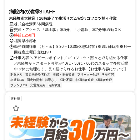
病院内の清掃STAFF
未経験者大歓迎！16時終了で生活リズム安定♪コツコツ黙々作業
株式会社溝田/本間病院
交通・アクセス 「基山駅」車5分、「小郡駅」車7分/車通勤ＯＫ
時給1,250円
福岡県小郡市
勤務時間詳細 【月～金】8:30～16:30(休憩1時間) ※週5日勤務 ※月一
回程度土曜日出勤あり
仕事内容 ＼アピールポイント／ ✅コツコツ・黙々と取り組める仕事
✅未経験からスタート可能 ✅40代・50代・60代のスタッフ多数活躍
中 ✅体に無理なく、長く続けられるお仕事 【お仕事内容について】...
制服あり
業界未経験者歓迎
主婦・主夫歓迎
フリーター歓迎
学歴不問
車通勤OK
固定時間制
転勤なし
経験不問
未経験者歓迎
経験者歓迎
ブランクOK
交通費支給
長期歓迎
正社員