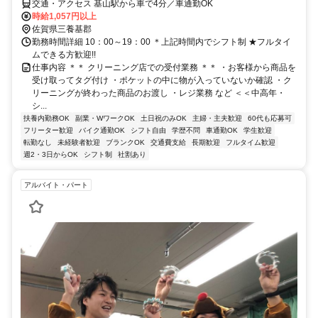
交通・アクセス 基山駅から車で4分／車通勤OK
時給1,057円以上
佐賀県三養基郡
勤務時間詳細 10：00～19：00 ＊上記時間内でシフト制 ★フルタイ
ムできる方歓迎!!
仕事内容 ＊＊ クリーニング店での受付業務 ＊＊ ・お客様から商品を
受け取ってタグ付け ・ポケットの中に物が入っていないか確認 ・ク
リーニングが終わった商品のお渡し ・レジ業務 など ＜＜中高年・
シ...
扶養内勤務OK
副業・WワークOK
土日祝のみOK
主婦・主夫歓迎
60代も応募可
フリーター歓迎
バイク通勤OK
シフト自由
学歴不問
車通勤OK
学生歓迎
転勤なし
未経験者歓迎
ブランクOK
交通費支給
長期歓迎
フルタイム歓迎
週2・3日からOK
シフト制
社割あり
アルバイト・パート