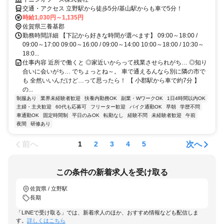
交通・アクセス 立野駅から徒歩5分/基山駅からも車で5分！
時給1,030円～1,135円
佐賀県三養基郡
勤務時間詳細 【下記から好きな時間が選べます】 09:00～18:00 /
09:00～17:00 09:00～16:00 / 09:00～14:00 10:00～18:00 / 10:30～
18:0...
仕事内容 近所で働くと ◎家近いからって残業させられがち… ◎知り
合いに会いがち… でちょっとね～。 車で通えるんなら別に隣の市で
も 全然いいんだけど…って思ったら！ 【 小郡駅から車で約7分 】
の...
制服あり
業界未経験者歓迎
扶養内勤務OK
副業・WワークOK
1日4時間以内OK
主婦・主夫歓迎
60代も応募可
フリーター歓迎
バイク通勤OK
早朝
学歴不問
車通勤OK
固定時間制
平日のみOK
転勤なし
経験不問
未経験者歓迎
午前
夜間
研修あり
前へ
次へ
1
2
3
4
5
この条件の新着求人を受け取る
佐賀県 / 立野駅
長期
「LINEで受け取る」では、新着求人のほか、おすすめ情報なども配信しま
す。
詳しくはこちら