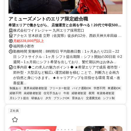
アミューズメントのエリア限定総合職
希望エリアで働きながら、 店舗運営と企画を学べる！20代で年収500万
円以上も可♪
株式会社ワイドレジャー 九州エリア採用窓口
アクセス 甘木鉄道 立野（佐賀県）徒歩約12分、西鉄天神大牟田線 大
保徒歩約18分、ＪＲ鹿児島本線 基山東口徒歩約22分
月給228,000円以上
福岡県小郡市
勤務時間 実働時間：8時間/日 平均勤務日数：1ヶ月あたり21日～22
日 シフトサイクル：1ヶ月 シフト提出期限：シフト開始の30日前 ※2
週間～1ヵ月前にシフト希望を出しており、繁忙期以外はお休み...
仕事内容 ◆この求人の魅力ポイント◆ ★希望エリアで成長 都市型・
郊外型・大型店など幅広い運営経験を積む ことで、判断力と企画力
が自然と身につきます。 ★キャリアアップを目指せる環境 育成・改
善提案...
制服あり
業界未経験者歓迎
フリーター歓迎
バイク通勤OK
学歴不問
車通勤OK
経験不問
未経験者歓迎
住宅手当あり
午前
経験者歓迎
夜間
有資格者歓迎
月1シフト提出
研修あり
夕方
ブランクOK
育休あり
交通費支給
シフト制
正社員