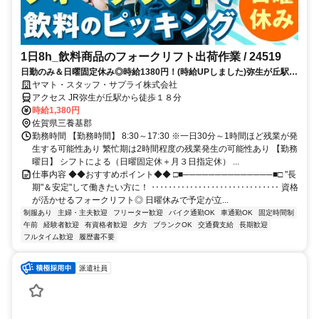
1日8h_飲料商品のフォークリフト出荷作業 / 24519
日勤のみ＆日曜固定休み◎時給1380円！(時給UPしました)弥生が丘駅最
寄り＊車･バイク･自転車OK♪履歴書不要！中高年活躍中
ヤマト・スタッフ・サプライ株式会社
アクセス JR弥生が丘駅から徒歩１８分
時給1,380円
佐賀県三養基郡
勤務時間 【勤務時間】 8:30～17:30 ※一日30分～1時間ほど残業が発
生する可能性あり 繁忙期は2時間程度の残業発生の可能性あり 【勤務
曜日】 シフトによる（日曜固定休＋月３日指定休） ...
仕事内容 ◆◆おすすめポイント◆◆ □■──────────────■□ "長
期"＆安定"して働きたい方に！ ‥‥‥‥‥‥‥‥‥‥‥‥‥‥‥ 資格
が活かせるフォークリフト◎ 日曜休みで予定が立...
制服あり
主婦・主夫歓迎
フリーター歓迎
バイク通勤OK
車通勤OK
固定時間制
午前
経験者歓迎
有資格者歓迎
夕方
ブランクOK
交通費支給
長期歓迎
フルタイム歓迎
履歴書不要
派遣社員