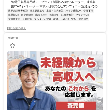
気/電子製品専門職）、プラント製図/CADオペレーター、建築製
図/CADオペレーター 本求人は株式会社アンフィニー(派遣元)での...
業界未経験者歓迎
社員登用あり
主婦・主夫歓迎
バイク通勤OK
学歴不問
車通勤OK
固定時間制
職場見学可
転勤なし
経験者歓迎
ブランクOK
交通費支給
長期歓迎
フルタイム歓迎
友達と応募OK
髪型・髪色自由
同じ企業の求人
派遣社員