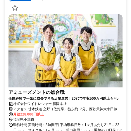
アミューズメントの総合職
全国経験で一気に成長できる店舗運営！20代で年収500万円以上も可♪
株式会社ワイドレジャー 福岡本社
アクセス 甘木鉄道 立野（佐賀県）徒歩約12分、西鉄天神大牟田線 大
保徒歩約18分、ＪＲ鹿児島本線 基山東口徒歩約22分
月給228,000円以上
福岡県小郡市
勤務時間 実働時間：8時間/日 平均勤務日数：1ヶ月あたり21日～22
日 シフトサイクル：1ヶ月 シフト提出期限：シフト開始の30日前 ※2