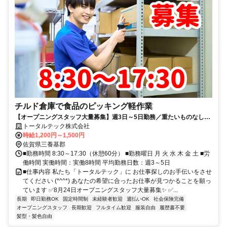
チルド倉庫で食品のピッキング軽作業
【オープニングスタッフ大量募集】週3日～5日勤務／重たいものなし／
服装自由／週払いOK
トータルテック株式会社
時給1,200円～1,500円
佐賀県三養基郡
■勤務時間 8:30～17:30（休憩60分） ■勤務曜日 月 火 水 木 金 土 ■労
働時間 実働時間：実働8時間 平均勤務日数：週3～5日
■仕事内容 私たち「トータルテック」に お仕事探しのお手伝いをさせ
てください (*^^*) あなたの希望に合ったお仕事が見つかることを願っ
ています ✅8月24日オープニングスタッフ大量募集✨ ✅...
長期
即日勤務OK
固定時間制
未経験者歓迎
週払いOK
社会保険完備
オープニングスタッフ
長期歓迎
フルタイム歓迎
服装自由
履歴書不要
髪型・髪色自由