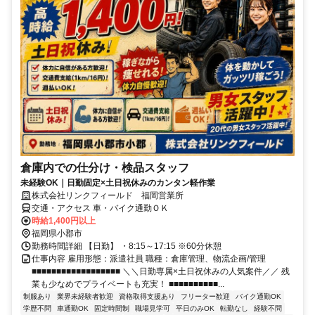
倉庫内での仕分け・検品スタッフ
未経験OK｜日勤固定×土日祝休みのカンタン軽作業
株式会社リンクフィールド 福岡営業所
交通・アクセス 車・バイク通勤ＯＫ
時給1,400円以上
福岡県小郡市
勤務時間詳細 【日勤】 ・8:15～17:15 ※60分休憩
仕事内容 雇用形態：派遣社員 職種：倉庫管理、物流企画/管理
■■■■■■■■■■■■■■■■■■ ＼＼日勤専属×土日祝休みの人気案件／／ 残
業も少なめでプライベートも充実！ ■■■■■■■■■■...
制服あり
業界未経験者歓迎
資格取得支援あり
フリーター歓迎
バイク通勤OK
学歴不問
車通勤OK
固定時間制
職場見学可
平日のみOK
転勤なし
経験不問