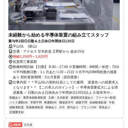
未経験から始める半導体装置の組み立てスタッフ
賞与年2回◎日勤＆土日休◎年間休日120日
平山GL (基山)
交通・アクセス 甘木鉄道 立野駅から 徒歩15分
時給1,250円～1,625円
佐賀県三養基郡
勤務時間詳細 【日勤】 8:30～17:40 ※実働時間：8時間／休憩：70分
※平均勤務日数：1ヶ月あたり20～21日 ※月平均20時間程度の残業
あり 契約更新期間：3カ月更新（原則更新）
仕事内容 ＊＊平山GLの契約社員としての雇用、 派遣先への就業求人
となります＊＊ 【この求人のポイント】 ✅ 半導体需要拡大による増
員募集 ✅ 日勤のみ土日祝休みで年間休日120日以上 久留米市や...
制服あり
業界未経験者歓迎
主婦・主夫歓迎
資格取得支援あり
フリーター歓迎
バイク通勤OK
学歴不問
車通勤OK
職場見学可
経験不問
未経験者歓迎
午前
経験者歓迎
有資格者歓迎
研修あり
夕方
賞与あり
ブランクOK
育休あり
交通費支給
正社員