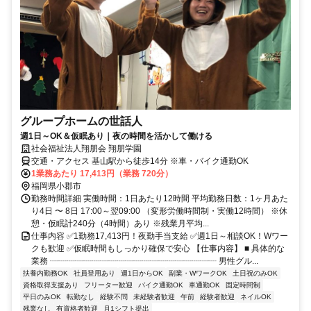
グループホームの世話人
週1日～OK＆仮眠あり｜夜の時間を活かして働ける
社会福祉法人翔朋会 翔朋学園
交通・アクセス 基山駅から徒歩14分 ※車・バイク通勤OK
1業務あたり 17,413円（業務 720分）
福岡県小郡市
勤務時間詳細 実働時間：1日あたり12時間 平均勤務日数：1ヶ月あた
り4日 〜 8日 17:00～翌09:00 （変形労働時間制・実働12時間） ※休
憩・仮眠計240分（4時間）あり ※残業月平均...
仕事内容 ✅1勤務17,413円！夜勤手当支給 ✅週1日～相談OK！Wワー
クも歓迎 ✅仮眠時間もしっかり確保で安心 【仕事内容】 ■ 具体的な
業務 ┈┈┈┈┈┈┈┈┈┈┈┈┈┈┈┈┈┈┈┈ 男性グル...
扶養内勤務OK
社員登用あり
週1日からOK
副業・WワークOK
土日祝のみOK
資格取得支援あり
フリーター歓迎
バイク通勤OK
車通勤OK
固定時間制
平日のみOK
転勤なし
経験不問
未経験者歓迎
午前
経験者歓迎
ネイルOK
残業なし
有資格者歓迎
月1シフト提出