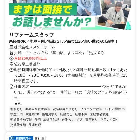
リフォームスタッフ
未経験OK／学歴不問／転勤なし／面接1回／若い世代が活躍中！
株式会社メメントホーム
交通・アクセス 各線『基山駅』より車4分／徒歩10分
月給250,000円以上
佐賀県三養基郡
勤務時間詳細 実働時間：1日あたり8時間 平均勤務日数：1ヶ月あた
り18日 〜 20日 ■8:30～18:00（実働8時間） ※月平均残業時間は25
時間程度です。
仕事内容 ━━━━━━━━━━━━━━━━━━━ 今日の“できな
い”は、明日の“できる”に！ 仲間と一緒に『現場のプロ』を目指そう
☆ ━━━━━━━━━━━━━━━━━━━ ――――――――――
★P...
制服あり
業界未経験者歓迎
資格取得支援あり
フリーター歓迎
バイク通勤OK
学歴不問
車通勤OK
職場見学可
転勤なし
経験不問
未経験者歓迎
交通費全額支給
午前
経験者歓迎
研修あり
夕方
賞与あり
ブランクOK
交通費支給
長期歓迎
正社員