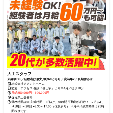
大工スタッフ
未経験OK／経験者は最大月収60万も可／賞与年2／長期休み有
株式会社メメントホーム
交通・アクセス 各線『基山駅』より車4分／徒歩10分
月給250,000円～600,000円
佐賀県三養基郡
勤務時間詳細 実働時間：1日あたり8時間 平均勤務日数：1ヶ月あた
り18日 〜 20日 ■8:30～17:00（休憩あり） ※月平均残業時間は25時
間程度です。