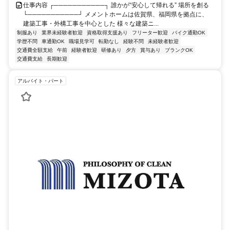
仕事内容 ┌───────────┐ 誰かが“安心して帰れる” 場所を創る
└───────────┘ メメントホームは佐賀県、福岡県を拠点に、
建築工事・外構工事を中心とした 様々な建築ニ...
制服あり
業界未経験者歓迎
資格取得支援あり
フリーター歓迎
バイク通勤OK
学歴不問
車通勤OK
職場見学可
転勤なし
経験不問
未経験者歓迎
交通費全額支給
午前
経験者歓迎
研修あり
夕方
賞与あり
ブランクOK
交通費支給
長期歓迎
アルバイト・パート