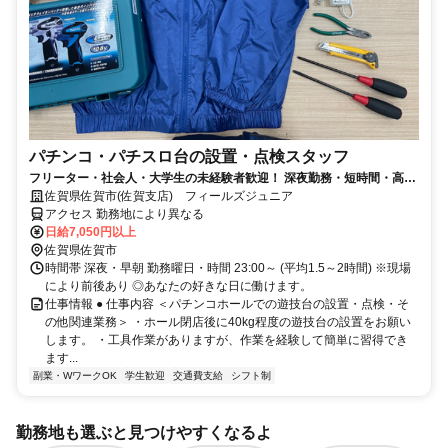
パチンコ・パチスロ台の設置・点検スタッフ
フリーター・社会人・大学生の未経験者歓迎！ 深夜勤務・短時間・高収
入なアルバイト！
佐賀県佐賀市(佐賀支店) フィールズジュニア
アクセス 勤務地により異なる
日給7,050円以上
佐賀県佐賀市
時間帯 深夜・早朝 勤務曜日・時間 23:00～ (平均1.5～2時間) ※現場
により前後あり ◎あなたの好きな日に働けます。
仕事情報 ● 仕事内容 ＜パチンコホールでの遊技台の設置・点検・そ
の他関連業務＞ ・ホール閉店後に40kg程度の遊技台の設置をお願い
します。 ・工具作業がありますが、作業を経験して簡単に習得でき
ます...
副業・WワークOK
学生歓迎
交通費支給
シフト制
勤務地も選ぶと見つけやすくなるよ