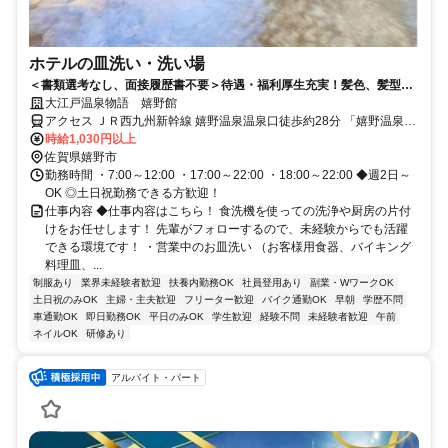
ホテルの皿洗い・洗い場
＜書類選考なし、面接履歴書不要＞待遇・福利厚生充実！髪色、髪型自
由/ピアス、ネイルOK※勤務時のルールあり/幅広い年代の方が活躍中！
大江戸温泉物語 嬉野館
アクセス ＪＲ西九州新幹線 嬉野温泉温泉口徒歩約28分 「嬉野温泉
駅」より車6分
時給1,030円以上
佐賀県嬉野市
勤務時間 ・7:00～12:00 ・17:00～22:00 ・18:00～22:00 ◆週2日～
OK ◎土日祝勤務できる方歓迎！
仕事内容 ◆仕事内容はこちら！ 食洗機を使っての洗浄や厨房の片付
けをお任せします！ 先輩がフォローするので、未経験からでも活躍
できる環境です！ ・営業中のお皿洗い （お客様用食器、バイキング
料理皿、...
制服あり
業界未経験者歓迎
扶養内勤務OK
社員登用あり
副業・WワークOK
土日祝のみOK
主婦・主夫歓迎
フリーター歓迎
バイク通勤OK
早朝
学歴不問
車通勤OK
即日勤務OK
平日のみOK
学生歓迎
経験不問
未経験者歓迎
午前
ネイルOK
研修あり
アルバイト・パート