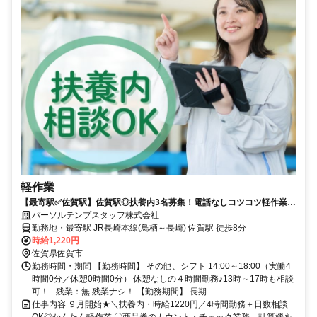
軽作業
【最寄駅✅佐賀駅】佐賀駅◎扶養内3名募集！電話なしコツコツ軽作業◎
昼のみ勤務！
パーソルテンプスタッフ株式会社
勤務地・最寄駅 JR長崎本線(鳥栖～長崎) 佐賀駅 徒歩8分
時給1,220円
佐賀県佐賀市
勤務時間・期間 【勤務時間】 その他、シフト 14:00～18:00（実働4
時間0分／休憩0時間0分） 休憩なしの４時間勤務♪13時～17時も相談
可！ - 残業：無 残業ナシ！ 【勤務期間】 長期 ...
仕事内容 ９月開始★＼扶養内・時給1220円／4時間勤務＋日数相談
OK◎かんたん軽作業 〇商品券のカウント・チェック業務→計算機を