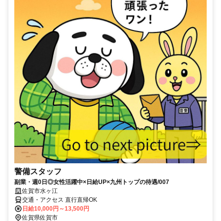
警備スタッフ
副業・週0日◎女性活躍中×日給UP×九州トップの待遇/007
佐賀市水ヶ江
交通・アクセス 直行直帰OK
日給10,000円～13,500円
佐賀県佐賀市