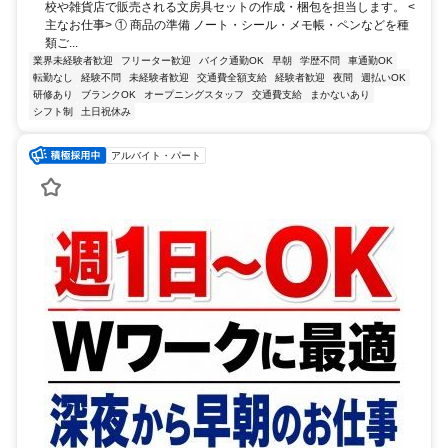
校や雑貨店で販売される文房具セットの作成・梱包を担当します。 <
主なお仕事> ① 商品の準備 ノート・シール・メモ帳・ペンなどを種
類ご...
業界未経験者歓迎
フリーター歓迎
バイク通勤OK
早朝
学歴不問
車通勤OK
転勤なし
経験不問
未経験者歓迎
交通費全額支給
経験者歓迎
夜間
週払いOK
研修あり
ブランクOK
オープニングスタッフ
交通費支給
まかないあり
シフト制
土日祝休み
アルバイト・パート