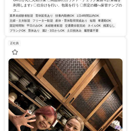
利用します♪ 〇仕分けを行い、包装を行う 〇所定の棚へ保管テンプの
ス...
業界未経験者歓迎
育休延長あり
扶養内勤務OK
1日4時間以内OK
主婦・主夫歓迎
フリーター歓迎
産休・育休取得実績あり
短期
車通勤OK
固定時間制
平日のみOK
未経験者歓迎
交通費全額支給
ネイルOK
残業なし
ブランクOK
育休あり
週2・3日からOK
土日祝休み
履歴書不要
正社員