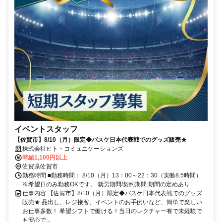
イベントスタッフ
【佐賀市】8/10（月）限定◆バスケ日本代表戦でのグッズ販売★
株式会社ヒト・コミュニケーションズ
時給1,100円以上
佐賀県佐賀市
勤務時間 ■勤務時間： 8/10（月）13：00～22：30（実働8.5時間）
※希望日のみ勤務OKです。 就労期間/契約期間:期間の定めあり
仕事内容 【佐賀市】8/10（月）限定◆バスケ日本代表戦でのグッズ
販売★ 品出し、レジ接客、イベントのお手伝いなど、簡単で楽しい
お仕事多数！ 希望シフトで働ける！当日のレクチャー有で未経験で
も安心で...