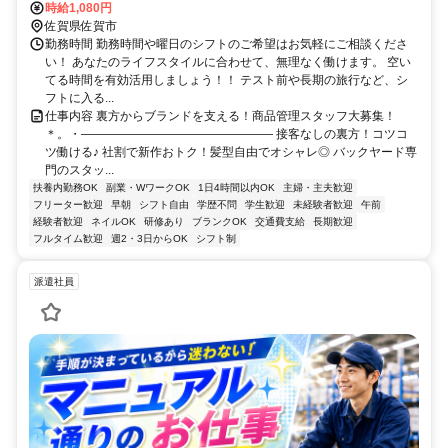
バス停よりスグ
時給1,080円
佐賀県佐賀市
勤務時間 勤務時間や曜日のシフトのご希望はお気軽にご相談くださ
い！ あなたのライフスタイルに合わせて、無理なく働けます。 空い
てる時間を有効活用しましょう！！ テスト前や長期の旅行など、シ
フトに入る...
仕事内容 裏方からブランドを支える！商品管理スタッフ大募集！
＊。・―――――――――――――――― 接客なしの裏方！コツコ
ツ働ける♪ 社割で新作おトク！髪型自由でオシャレ◎ バックヤード専
門のスタッ...
扶養内勤務OK
副業・WワークOK
1日4時間以内OK
主婦・主夫歓迎
フリーター歓迎
早朝
シフト自由
学歴不問
学生歓迎
未経験者歓迎
午前
経験者歓迎
ネイルOK
研修あり
ブランクOK
交通費支給
長期歓迎
フルタイム歓迎
週2・3日からOK
シフト制
派遣社員