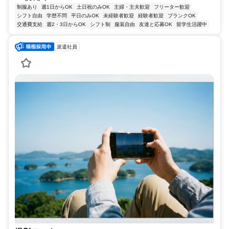
制服あり
週1日からOK
土日祝のみOK
主婦・主夫歓迎
フリーター歓迎
シフト自由
学歴不問
平日のみOK
未経験者歓迎
経験者歓迎
ブランクOK
交通費支給
週2・3日からOK
シフト制
服装自由
友達と応募OK
留学生活躍中
派遣社員