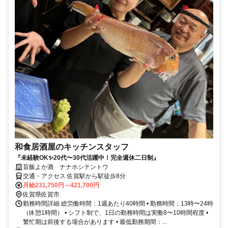
和食居酒屋のキッチンスタッフ
『未経験OK✨20代〜30代活躍中！完全週休二日制』
旨飯よか酒 ナナホシテントウ
交通・アクセス 佐賀駅から駅徒歩8分
月給231,750円～421,700円
佐賀県佐賀市
勤務時間詳細 総労働時間：1週あたり40時間 • 勤務時間：13時〜24時
（休憩1時間） • シフト制で、1日の勤務時間は実働8〜10時間程度 •
繁忙期は前後する場合があります • 最低勤務期間：...