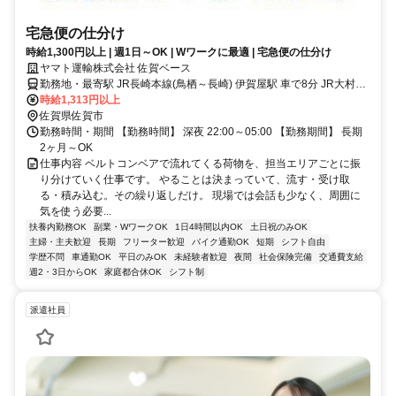
宅急便の仕分け
時給1,300円以上 | 週1日～OK | Wワークに最適 | 宅急便の仕分け
ヤマト運輸株式会社 佐賀ベース
勤務地・最寄駅 JR長崎本線(鳥栖～長崎) 伊賀屋駅 車で8分 JR大村線
竹松駅 JR大村線 新大村駅
時給1,313円以上
佐賀県佐賀市
勤務時間・期間 【勤務時間】 深夜 22:00～05:00 【勤務期間】 長期
2ヶ月～OK
仕事内容 ベルトコンベアで流れてくる荷物を、担当エリアごとに振
り分けていく仕事です。 やることは決まっていて、流す・受け取
る・積み込む。その繰り返しだけ。 現場では会話も少なく、周囲に
気を使う必要...
扶養内勤務OK
副業・WワークOK
1日4時間以内OK
土日祝のみOK
主婦・主夫歓迎
長期
フリーター歓迎
バイク通勤OK
短期
シフト自由
学歴不問
車通勤OK
平日のみOK
未経験者歓迎
夜間
社会保険完備
交通費支給
週2・3日からOK
家庭都合休OK
シフト制
派遣社員