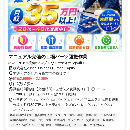
マニュアル完備の工場パーツ運搬作業
✅マニュアル完備/シンプルなルーティーン作業！
株式会社Asset Business Human Capital
交通・アクセス 佐賀市内の職場です
時給2,000円～2,100円
佐賀県佐賀市
勤務時間詳細 【勤務時間（交替制／夜勤あり）】 ① 8:00～
17:00（日勤） ② 19:00～翌5:00（夜勤）
仕事内容 ˚✧₊⁎ ⁎⁺˳✧༚˚✧₊⁎ ⁎⁺˳✧༚˚✧₊⁎ ⁎⁺˳✧༚ ✅ マニュアル完備＆運搬
作業＋月収35万円以上＝安心して始められる！ ˚✧₊⁎ ⁎⁺˳✧༚˚✧₊⁎
⁎⁺˳✧༚˚✧₊⁎ ⁎⁺...
業界未経験者歓迎
無期雇用派遣
フリーター歓迎
早朝
学歴不問
平日のみOK
未経験者歓迎
午前
夜間
夕方
家賃無料
ブランクOK
交通費支給
長期歓迎
フルタイム歓迎
シフト制
深夜
長期休暇あり
ピアスOK
土日祝休み