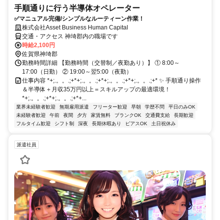
手順通りに行う半導体オペレーター
✅マニュアル完備/シンプルなルーティーン作業！
株式会社Asset Business Human Capital
交通・アクセス 神埼郡内の職場です
時給2,100円
佐賀県神埼郡
勤務時間詳細 【勤務時間（交替制／夜勤あり）】 ① 8:00～
17:00（日勤） ② 19:00～翌5:00（夜勤）
仕事内容 *+;.。。.;+*+;.。。.;+*+;.。。.;+*+;.。。.;+* ✨ 手順通り操作
＆半導体＋月収35万円以上＝スキルアップの最適環境！
*+;.。。.;+*+;.。。.;+*+...
業界未経験者歓迎
無期雇用派遣
フリーター歓迎
早朝
学歴不問
平日のみOK
未経験者歓迎
午前
夜間
夕方
家賃無料
ブランクOK
交通費支給
長期歓迎
フルタイム歓迎
シフト制
深夜
長期休暇あり
ピアスOK
土日祝休み
派遣社員