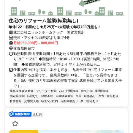
住宅のリフォーム営業(転勤無し)
年休122・転勤なし★月25万〜/未経験で年収700万超も！
株式会社ニッシンホームテック 佐賀営業所
交通・アクセス 鍋島駅より車で4分
月給250,000円～800,000円
佐賀県佐賀市
勤務時間詳細 実働時間：1日あたり8時間 平均勤務日数：1ヶ月あた
り19日 〜 23日 ◆勤務時間：8:30～19:00（実働8時間、休憩2.5時
間） ◆業務調整次第で、定時より 早く上がれる日も...
仕事内容 当社は福岡に本社を置き、 九州全域で住宅リフォーム事業
を展開する企業です。 従業員数約100名。 「住まいを長持ちさせ
る」高い 技術力と地域密着の提案で安定 成長を続けている業界大手
です。...
業界未経験者歓迎
フリーター歓迎
バイク通勤OK
学歴不問
車通勤OK
固定時間制
転勤なし
経験不問
未経験者歓迎
午前
研修あり
夕方
賞与あり
育休あり
交通費支給
駅近5分以内
長期休暇あり
寮・社宅あり
正社員