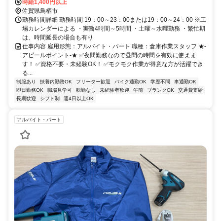
時給1,400円以上
佐賀県鳥栖市
勤務時間詳細 勤務時間 19：00～23：00または19：00～24：00 ※工
場カレンダーによる ・実働4時間～5時間 ・土曜～水曜勤務 ・繁忙期
は、時間延長の場合も有り
仕事内容 雇用形態：アルバイト・パート 職種：倉庫作業スタッフ ★-
アピールポイント-★ ✅夜間勤務なので昼間の時間を有効に使えま
す！ ✅資格不要・未経験OK！ ✅モクモク作業が得意な方が活躍でき
る...
制服あり
扶養内勤務OK
フリーター歓迎
バイク通勤OK
学歴不問
車通勤OK
即日勤務OK
職場見学可
転勤なし
未経験者歓迎
午前
ブランクOK
交通費支給
長期歓迎
シフト制
週4日以上OK
アルバイト・パート