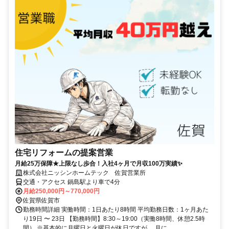
住宅リフォームの提案営業
月給25万保障★上限なし歩合！入社4ヶ月で月収100万実績✨
株式会社ニッシンホームテック 佐賀営業所
交通・アクセス 鍋島駅より車で4分
月給250,000円～770,000円
佐賀県佐賀市
勤務時間詳細 実働時間：1日あたり8時間 平均勤務日数：1ヶ月あた
り19日 〜 23日 【勤務時間】8:30～19:00（実働8時間、休憩2.5時
間） ※基本的に月曜日と火曜日が休日ですが、 月に...