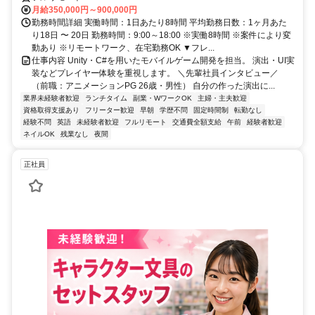
月給350,000円～900,000円
勤務時間詳細 実働時間：1日あたり8時間 平均勤務日数：1ヶ月あた
り18日 〜 20日 勤務時間：9:00～18:00 ※実働8時間 ※案件により変
動あり ※リモートワーク、在宅勤務OK ▼フレ...
仕事内容 Unity・C#を用いたモバイルゲーム開発を担当。 演出・UI実
装などプレイヤー体験を重視します。 ＼先輩社員インタビュー／
（前職：アニメーションPG 26歳・男性） 自分の作った演出に...
業界未経験者歓迎
ランチタイム
副業・WワークOK
主婦・主夫歓迎
資格取得支援あり
フリーター歓迎
早朝
学歴不問
固定時間制
転勤なし
経験不問
英語
未経験者歓迎
フルリモート
交通費全額支給
午前
経験者歓迎
ネイルOK
残業なし
夜間
正社員