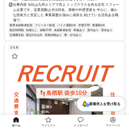
仕事内容 当社は九州エリアで売上 トップクラスを誇る住宅 リフォー
ム企業です。従業員数は 約100名。屋根や外壁塗装を 中心に、確か
な技術力と安定した 事業基盤を強みに成長を 続けている活気ある職
場で...
業界未経験者歓迎
フリーター歓迎
バイク通勤OK
学歴不問
車通勤OK
固定時間制
転勤なし
経験不問
未経験者歓迎
研修あり
賞与あり
育休あり
交通費支給
駅近5分以内
長期休暇あり
寮・社宅あり
正社員
新着求人を受け取る
ホーム
マイリスト
メッセージ
マイページ