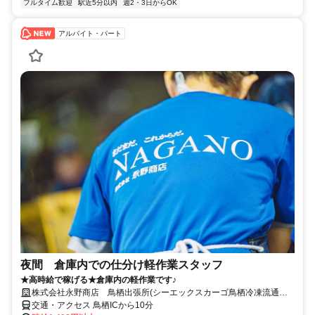
フルタイム歓迎
駅近5分以内
週2・3日からOK
アルバイト・パート
夜間 倉庫内での仕分け軽作業スタッフ
★高時給で稼げる★倉庫内の軽作業です♪
株式会社永野商店 鳥栖出張所(シーエックスカーゴ鳥栖冷凍流通セ
ンター内)
交通・アクセス 鳥栖ICから10分