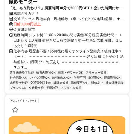
撮影モニター
「え、もう終わり？」所要時間30分で3000円GET！ 空いた時間にサク
ッと稼げちゃう♪
株式会社ガクサ
交通アクセス 現地集合・現地解散 （車・バイクでの移動必須） ★直
行直帰OK
日給3,000円以上
佐賀県唐津市
勤務時間 シフト制 11:00～20:00の間で実働30分程度 実働時間： １
日あたり 1.0時間 ※好きな日程で調整可能 平均所定労働時間： １日
あたり 1.0時間
仕事内容 履歴書不要！応募後に届くオンライン登録完了後お仕事ス
タート！ ＝＝＝＝＝＝＝＝＝＝＝＝＝＝＝＝ 急な出費にも安心！ 給
与前払い（稼働分）制度あり ＝＝＝＝＝＝＝＝＝＝＝＝＝＝＝＝
▼△▼...
業界未経験者歓迎
扶養内勤務OK
副業・WワークOK
フリーター歓迎
社会保険あり
バイク通勤OK
給料前払いOK
学歴不問
車通勤OK
即日勤務OK
未経験者歓迎
交通費全額支給
経験者歓迎
職種変更なし
研修あり
社会保険完備
ブランクOK
交通費支給
長期歓迎
フルタイム歓迎
アルバイト・パート