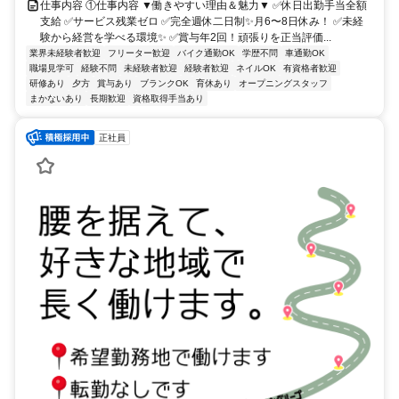
仕事内容 ①仕事内容 ▼働きやすい理由＆魅力▼ ✅休日出勤手当全額
支給 ✅サービス残業ゼロ ✅完全週休二日制✨月6〜8日休み！ ✅未経
験から経営を学べる環境✨ ✅賞与年2回！頑張りを正当評価...
業界未経験者歓迎
フリーター歓迎
バイク通勤OK
学歴不問
車通勤OK
職場見学可
経験不問
未経験者歓迎
経験者歓迎
ネイルOK
有資格者歓迎
研修あり
夕方
賞与あり
ブランクOK
育休あり
オープニングスタッフ
まかないあり
長期歓迎
資格取得手当あり
正社員