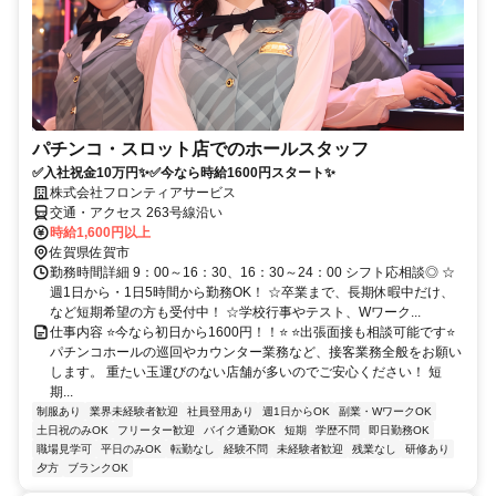
パチンコ・スロット店でのホールスタッフ
✅入社祝金10万円✨✅今なら時給1600円スタート✨
株式会社フロンティアサービス
交通・アクセス 263号線沿い
時給1,600円以上
佐賀県佐賀市
勤務時間詳細 9：00～16：30、16：30～24：00 シフト応相談◎ ☆
週1日から・1日5時間から勤務OK！ ☆卒業まで、長期休暇中だけ、
など短期希望の方も受付中！ ☆学校行事やテスト、Wワーク...
仕事内容 ⭐今なら初日から1600円！！⭐ ⭐出張面接も相談可能です⭐
パチンコホールの巡回やカウンター業務など、接客業務全般をお願い
します。 重たい玉運びのない店舗が多いのでご安心ください！ 短
期...
制服あり
業界未経験者歓迎
社員登用あり
週1日からOK
副業・WワークOK
土日祝のみOK
フリーター歓迎
バイク通勤OK
短期
学歴不問
即日勤務OK
職場見学可
平日のみOK
転勤なし
経験不問
未経験者歓迎
残業なし
研修あり
夕方
ブランクOK