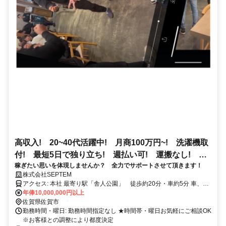
高収入! 20~40代活躍中! 月商100万円~! 洗濯機取
付! 最短5日で独り立ち! 週払い可! 運搬なし! 直
稼ぎたい思いを体現しませんか？ 全力でサポートさせて頂きます！
行直帰!
株式会社SEPTEM
アクセス: 本社 最寄り駅「舎人公園」 徒歩約20分・車約5分 車、バ
イクどちらかお持ちの方 お持ちでない方はリースなどご相談に乗り
年俸10,000,000円以上
ます
佐賀県佐賀市
勤務時間・曜日: 勤務時間指定なし ★時間帯・曜日お気軽にご相談OK
※お客様との調整により都度決定