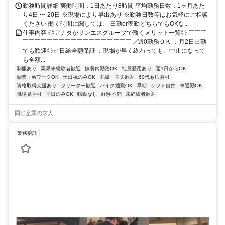
勤務時間詳細 実働時間：1日あたり8時間 平均勤務日数：1ヶ月あた
り4日 〜 20日 ※現場により早出あり ※勤務日数等はお気軽にご相談
ください 働く時間に関しては、 日勤or夜勤どちらでもOKな...
仕事内容 ◎アナタがサンエスグループで働くメリット一覧◎ ￣￣￣
￣￣￣￣￣￣￣￣￣￣￣￣￣￣￣￣￣￣ ✅週0勤務ＯＫ ：月2日出勤
でも歓迎◎ ✅日給全額保証 ：現場が早く終わっても、中止になって
も全額...
制服あり
業界未経験者歓迎
扶養内勤務OK
社員登用あり
週1日からOK
副業・WワークOK
土日祝のみOK
主婦・主夫歓迎
60代も応募可
資格取得支援あり
フリーター歓迎
バイク通勤OK
早朝
シフト自由
車通勤OK
職場見学可
平日のみOK
転勤なし
経験不問
未経験者歓迎
同じ企業の求人
業務委託