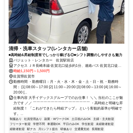
清掃・洗車スタッフ(レンタカー店舗)
■高時給&昇給制度有でしっかり稼げる◎■シフト調整のしやすさも魅力
バジェット・レンタカー 佐賀駅前店
アクセス ＪＲ長崎本線 佐賀北口徒歩約1分、連絡バス 佐賀北口徒歩
約1分
時給1,150円～1,500円
佐賀県佐賀市
勤務時間 ・勤務曜日：月・火・水・木・金・土・日・祝 ・勤務時
間： [1] 08:00～17:00 [2] 11:00～20:00 [3] 08:00～13:00 [4] 16:00～
20:00 [...
仕事内容 大手イデックスグループでのお仕事！ ＼＼ 当社のここが魅
力です ／／ ￣￣￣￣￣￣￣￣￣￣￣￣￣￣￣￣ ・高時給と明確な昇
給制度！ 「これができたら時給アップ」 という客観的基準が明確で
す。...
制服あり
社員登用あり
副業・WワークOK
土日祝のみOK
主婦・主夫歓迎
フリーター歓迎
学歴不問
車通勤OK
平日のみOK
学生歓迎
未経験者歓迎
経験者歓迎
駅ナカ
月1シフト提出
研修あり
交通費支給
長期歓迎