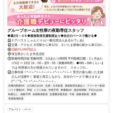
グループホーム女性寮の夜勤専従スタッフ
◆週2日～ＯＫ◆資格取得支援制度あり◆自分のペースで働ける◆
ケアハウス しゃんぐりら(一般社団法人あるかでぃあ)
交通・アクセス 大宮駅から車12分、さいたま新都心駅から車11分/車
通勤OK
日給15,100円以上
埼玉県さいたま市見沼区
勤務時間詳細 実働時間：1日あたり8時間 平均勤務日数：1ヶ月あた
り5日 〜 10日 16：00～翌9：00（実働8時間） ◆0時～6時くらいま
では 利用者の方が就寝されていますので、 スタッフの...
仕事内容 ✧*˖✧⋆˖*✧⋆˖✧⋆˖✧⋆˖✧*˖✧⋆˖*✧⋆˖✧ 育児の落ち着いた主婦
さんが活躍中！ 家庭と両立しながら、自分のペースで 働けますよ
(*˘︶˘*)｡･*✧ ✧*˖✧⋆˖*✧⋆˖✧⋆˖✧...
扶養内勤務OK
土日祝のみOK
主婦・主夫歓迎
資格取得支援あり
フリーター歓迎
バイク通勤OK
早朝
シフト自由
学歴不問
車通勤OK
固定時間制
平日のみOK
転勤なし
経験不問
未経験者歓迎
交通費全額支給
午前
経験者歓迎
夜間
有資格者歓迎
アルバイト・パート