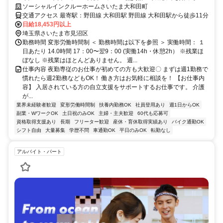
ます。目の前の人に喜んでいただくことに、一生懸命になれる仕事で
ソーシャルインクルーホームさいたま大和田町
す。
交通アクセス 最寄駅：野田線 大和田駅 野田線 大和田駅から徒歩11分
日給18,453円以上
埼玉県さいたま市見沼区
勤務時間 変形労働時間制 ＜ 勤務時間は以下を参照 ＞ 実働時間： １
日あたり 14.0時間 17：00〜翌9：00 (実働14h・休憩2h） ※残業ほ
ぼなし ※残業はほとんどありません。 週...
仕事内容 夜勤専従のお仕事が初めての方も大歓迎〇 まずは週1勤務で
慣れたら週2勤務などもOK！ 働き方はお気軽に相談を！ 【お仕事内
容】 入居されている方の自立支援をサポートするお仕事です。 介護
が...
業界未経験者歓迎
変形労働時間制
扶養内勤務OK
社員登用あり
週1日からOK
副業・WワークOK
土日祝のみOK
主婦・主夫歓迎
60代も応募可
資格取得支援あり
長期
フリーター歓迎
産休・育休取得実績あり
バイク通勤OK
シフト自由
大量募集
学歴不問
車通勤OK
平日のみOK
転勤なし
アルバイト・パート