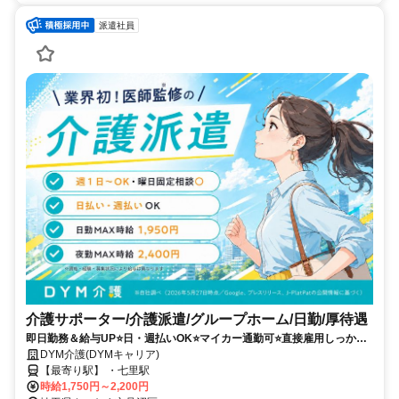
派遣社員
介護サポーター/介護派遣/グループホーム/日勤/厚待遇
即日勤務＆給与UP⭐️日・週払いOK⭐️マイカー通勤可⭐️直接雇用しっかり
サポート＆シフト相談OK✨
DYM介護(DYMキャリア)
【最寄り駅】 ・七里駅
時給1,750円～2,200円