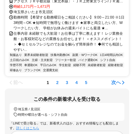
アクセス ＪＲ宇都宮線〔東北本線〕・ＪＲ上野東京ライン/ＪＲ湘南
新宿ライン 東大宮東口徒歩約34分、ＪＲ宇都宮線〔東北本線〕・Ｊ
時給1,171円～1,471円
Ｒ上野東京ライン/ＪＲ湘南新宿ライン 蓮田東口徒歩約37分、東武野
埼玉県さいたま市見沼区
田線〔アーバンパークライン〕 七里北口徒歩約42分
勤務時間 【希望する勤務曜日をご相談ください】 9:00～21:00 ※1日
3時間～OK ★短時間で無理なく働けます ★家事と両立したい方、W
ワークしたい方、 学校がお休みの週末バイトにも最適 ★...
仕事内容 未経験でも大歓迎！お仕事は丁寧に教えます！ レジ業務全
般・お客様対応などの業務をお任せします！ ＜オススメポイント！
＞ ◆セミセルフレジなのでお金を触らず簡単操作！ ◆何でも相談し
やすい...
制服あり
業界未経験者歓迎
扶養内勤務OK
副業・WワークOK
1日4時間以内OK
土日祝のみOK
主婦・主夫歓迎
フリーター歓迎
バイク通勤OK
シフト自由
学歴不問
車通勤OK
平日のみOK
学生歓迎
経験不問
未経験者歓迎
経験者歓迎
研修あり
ブランクOK
交通費支給
前へ
次へ
1
2
3
4
5
この条件の新着求人を受け取る
埼玉県 / 見沼区
時間や曜日が選べる・シフト自由
「LINEで受け取る」では、新着求人のほか、おすすめ情報なども配信しま
す。
詳しくはこちら