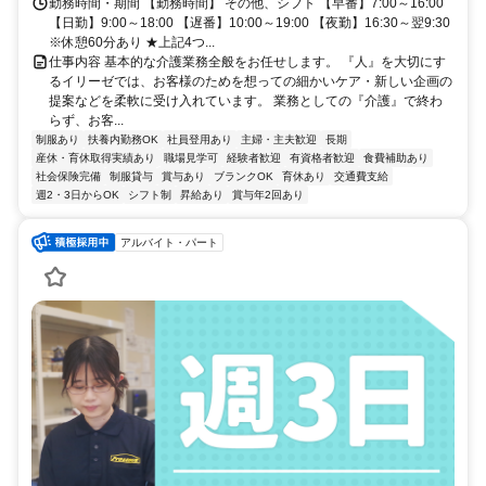
勤務時間・期間 【勤務時間】 その他、シフト 【早番】7:00～16:00
【日勤】9:00～18:00 【遅番】10:00～19:00 【夜勤】16:30～翌9:30
※休憩60分あり ★上記4つ...
仕事内容 基本的な介護業務全般をお任せします。 『人』を大切にす
るイリーゼでは、お客様のためを想っての細かいケア・新しい企画の
提案などを柔軟に受け入れています。 業務としての『介護』で終わ
らず、お客...
制服あり
扶養内勤務OK
社員登用あり
主婦・主夫歓迎
長期
産休・育休取得実績あり
職場見学可
経験者歓迎
有資格者歓迎
食費補助あり
社会保険完備
制服貸与
賞与あり
ブランクOK
育休あり
交通費支給
週2・3日からOK
シフト制
昇給あり
賞与年2回あり
アルバイト・パート