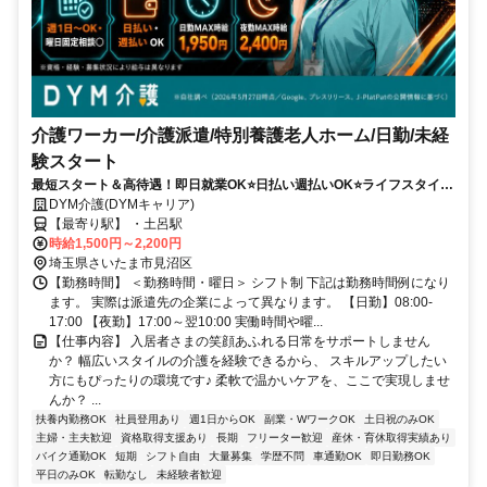
介護ワーカー/介護派遣/特別養護老人ホーム/日勤/未経
験スタート
最短スタート＆高待遇！即日就業OK⭐️日払い週払いOK⭐️ライフスタイル
に合わせて柔軟シフト✨
DYM介護(DYMキャリア)
【最寄り駅】 ・土呂駅
時給1,500円～2,200円
埼玉県さいたま市見沼区
【勤務時間】 ＜勤務時間・曜日＞ シフト制 下記は勤務時間例になり
ます。 実際は派遣先の企業によって異なります。 【日勤】08:00-
17:00 【夜勤】17:00～翌10:00 実働時間や曜...
【仕事内容】 入居者さまの笑顔あふれる日常をサポートしません
か？ 幅広いスタイルの介護を経験できるから、 スキルアップしたい
方にもぴったりの環境です♪ 柔軟で温かいケアを、ここで実現しませ
んか？ ...
扶養内勤務OK
社員登用あり
週1日からOK
副業・WワークOK
土日祝のみOK
主婦・主夫歓迎
資格取得支援あり
長期
フリーター歓迎
産休・育休取得実績あり
バイク通勤OK
短期
シフト自由
大量募集
学歴不問
車通勤OK
即日勤務OK
平日のみOK
転勤なし
未経験者歓迎