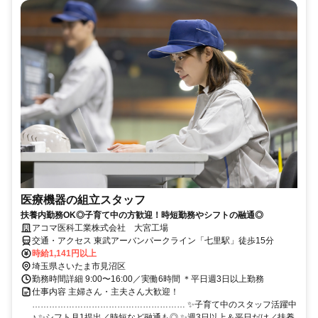
医療機器の組立スタッフ
扶養内勤務OK◎子育て中の方歓迎！時短勤務やシフトの融通◎
アコマ医科工業株式会社 大宮工場
交通・アクセス 東武アーバンパークライン「七里駅」徒歩15分
時給1,141円以上
埼玉県さいたま市見沼区
勤務時間詳細 9:00〜16:00／実働6時間 ＊平日週3日以上勤務
仕事内容 主婦さん・主夫さん大歓迎！
……………………………………………… ✨子育て中のスタッフ活躍中
♪ ✨シフト月1提出／時短など融通も◎ ✨週3日以上＆平日だけ／扶養