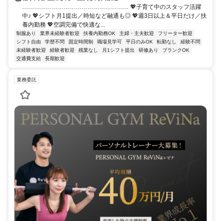
……………………………………………… 💖子育て中のスタッフ活躍
中♪ 💖シフト月1提出／時短など融通も◎ 💖週3日以上＆平日だけ／扶
養内勤務 💖空調完備で快適な...
制服あり
業界未経験者歓迎
扶養内勤務OK
主婦・主夫歓迎
フリーター歓迎
シフト自由
学歴不問
固定時間制
職場見学可
平日のみOK
転勤なし
経験不問
未経験者歓迎
経験者歓迎
残業なし
月1シフト提出
研修あり
ブランクOK
交通費支給
長期歓迎
業務委託