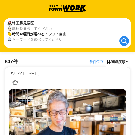
埼玉県
埼玉県
見沼区
見沼区
職種を選択してください
時間や曜日が選べる・シフト自由
時間や曜日が選べる・シフト自由
キーワードを選択してください
847件
条件保存
関連度順
アルバイト・パート