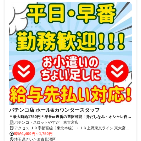
パチンコ店 ホール&カウンタースタッフ
＊最大時給1750円＊早番or遅番の選択可能！身だしなみ・オシャレ自
由！未経験者も大歓迎！好待遇バイトなら「やすだ」で決まり！
パチンコ・スロットやすだ 東大宮店
アクセス ＪＲ宇都宮線〔東北本線〕・ＪＲ上野東京ライン 東大宮東
口徒歩約2分
時給1,400円～1,750円
埼玉県さいたま市見沼区