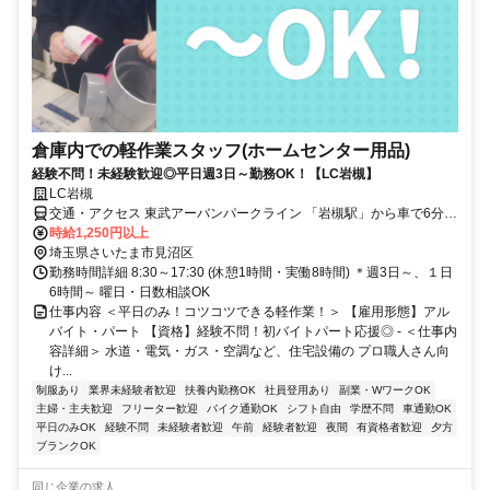
倉庫内での軽作業スタッフ(ホームセンター用品)
経験不問！未経験歓迎◎平日週3日～勤務OK！【LC岩槻】
LC岩槻
交通・アクセス 東武アーバンパークライン 「岩槻駅」から車で6分、
「七里駅」から車で10分！ ※マイカー・バイク通勤の場合は ガソリ
時給1,250円以上
ン代も支給！
埼玉県さいたま市見沼区
勤務時間詳細 8:30～17:30 (休憩1時間・実働8時間) ＊週3日～、１日
6時間～ 曜日・日数相談OK
仕事内容 ＜平日のみ！コツコツできる軽作業！＞ 【雇用形態】アル
バイト・パート 【資格】経験不問！初バイトパート応援◎ - ＜仕事内
容詳細＞ 水道・電気・ガス・空調など、住宅設備の プロ職人さん向
け...
制服あり
業界未経験者歓迎
扶養内勤務OK
社員登用あり
副業・WワークOK
主婦・主夫歓迎
フリーター歓迎
バイク通勤OK
シフト自由
学歴不問
車通勤OK
平日のみOK
経験不問
未経験者歓迎
午前
経験者歓迎
夜間
有資格者歓迎
夕方
ブランクOK
同じ企業の求人