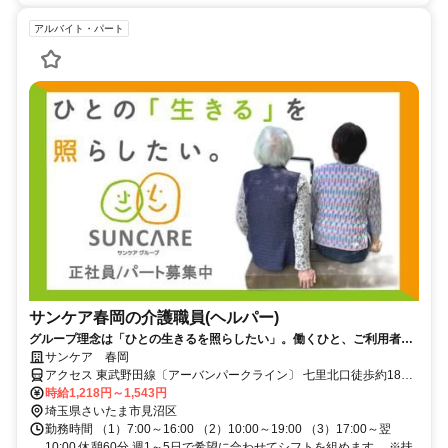
アルバイト・パート
サンケア春岡の介護職員(ヘルパー)
グループ理念は「ひとの生きるを照らしたい」。働くひと、ご利用者
様、そのご家族の幸せをつくり続ける仕事です。
サンケア 春岡
アクセス 東武野田線〔アーバンパークライン〕 七里北口徒歩約18
分、ＪＲ宇都宮線〔東北本線〕・ＪＲ上野東京ライン/ＪＲ湘南新宿
時給1,218円～1,543円
ライン 東大宮東口徒歩約27分、東武野田線〔アーバンパークライ
埼玉県さいたま市見沼区
ン〕 大和田（埼玉県）徒歩約33分
勤務時間 （1）7:00～16:00 （2）10:00～19:00 （3）17:00～翌
10:00 休憩60分 週1～5日で希望に合わせてシフトを組めます。 ※扶