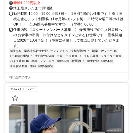
時給1,230円以上
埼玉県さいたま市見沼区
勤務時間 15:00～19:00 ※週3日～、1日4時間のお仕事です！ ※土日
祝を含むシフト制勤務（1か月毎のシフト制） ※時間や曜日等の相談
OK！ ＜下記時間も募集中です◎＞ （早番）06:00...
仕事内容 【スタートメンバー大募集！】 介護施設でのご入居者様へ
の お食事の準備・片付けなどをメインとするお仕事です！ 勤務開始
日:2026年10月予定！（事前に研修として数回出勤していただきま
す）...
制服あり
業界未経験者歓迎
ランチタイム
扶養内勤務OK
副業・WワークOK
1日4時間以内OK
土日祝のみOK
主婦・主夫歓迎
60代も応募可
フリーター歓迎
バイク通勤OK
早朝
シフト自由
学歴不問
車通勤OK
学生歓迎
経験不問
未経験者歓迎
午前
経験者歓迎
同じ企業の求人
アルバイト・パート