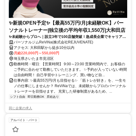
✨️新規OPEN予定✨️【最高55万円/月|未経験OK】パー
ソナルトレーナー|独立後の平均年収1,550万|大和田店
✨未経験からプロへ｜設立3年で100店舗突破！急成長企業でキャリアア
ップ
パーソナルジムReViNa(株式会社REJUVENATE)
アクセス: 大和田駅から徒歩10分以内
月給220,000円～550,000円
埼玉県さいたま市見沼区
勤務時間・曜日: 【営業時間】 9:00～23:00 営業時間内で、お客様の
ご予約に合わせて勤務していただきます。 ✨予約が入っていない時間
は自由時間！ 自己学習やトレーニング、買い物など自...
仕事内容: ✨最高55万円/月も目指せる✨ 「筋トレが好き」を、一生モ
ノの仕事にしませんか？ ReViNaでは、未経験からプロのパーソナル
トレーナーを目指せます。 充実した研修制度があるため、...
シフト自由
即日勤務OK
昇給あり
同じ企業の求人
アルバイト・パート