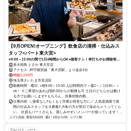
【9月OPEN!オープニング】飲食店の清掃・仕込みス
タッフ<パート東大宮>
⭐️9:00～15:00の間で1日4時間からOK⭐️接客ナシ！串打ちやお掃除等の
もくもく作業！週2日～OK！短時間勤務も♪主婦(夫)さん大歓迎！
炭火焼鳥 とさか 東大宮店
アクセス: JR宇都宮線「東大宮駅」より徒歩3分
時給1,150円
埼玉県さいたま市見沼区
勤務時間・曜日: ⭐️朝9:00～15:00 上記時間内で＜週2～／1日4h～＞
ok！ ※ご希望があれば朝6:00からの勤務も可 土日のどちらかは働け
る方でお願いします!! もちろん、扶養控除内勤...
仕事内容: ＼接客なし!!もくもく作業が得意な方に／ 人気居酒屋で昼
間の仕込みスタッフを大募集!! 大体の方が初日で染めちゃうってくら
い、 社員もパートさんも、親しみやすいメンバーが揃っています！...
シフト自由
駅近5分以内
週2・3日からOK
シフト制
アルバイト・パート