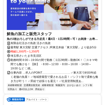
鮮魚の加工と販売スタッフ
魚の3枚おろしができる方必見！週4日・1日2時間～可！お刺身・お寿
司・お惣菜全商品割引あり◎
有限会社活きの魚政 活きの魚政
最寄駅 東大宮駅 交通アクセス JR東北本線「東大宮駅」より徒歩5分
時給1,300円～1,350円
埼玉県さいたま市見沼区
勤務時間 8:00～19:00の間で勤務 〇1日2時間～勤務OK！ 〇スキマ時
間でも働ける！ 【例】 ・8:00～12:00 ・8:00～16:00 ・14:00～
19:00 など 〇残...
仕事内容 …求人のPOINT………………………… ✅東大宮で約50年続
く老舗の魚屋！ ✅地域密着型で愛されるお店！ ✅シフト制で柔軟な働
き方が叶う！ ✅昇給で頑張りを還元！ ✅社員登用制度あ...
未経験者歓迎
交通費全額支給
経験者歓迎
制服貸与
まかないあり
シフト制
社割あり
週4日以上OK
昇給あり
アルバイト・パート