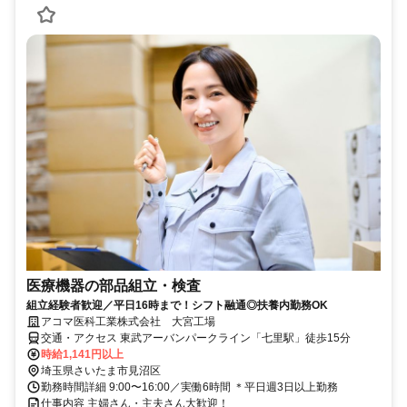
医療機器の部品組立・検査
組立経験者歓迎／平日16時まで！シフト融通◎扶養内勤務OK
アコマ医科工業株式会社 大宮工場
交通・アクセス 東武アーバンパークライン「七里駅」徒歩15分
時給1,141円以上
埼玉県さいたま市見沼区
勤務時間詳細 9:00〜16:00／実働6時間 ＊平日週3日以上勤務
仕事内容 主婦さん・主夫さん大歓迎！