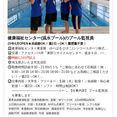
健康福祉センター(温水プール)のプール監視員
25年4月OPEN★未経験OK！週2日～OK！履歴書不要！
健康福祉センター東楽園 ゆーぱる ひざこ(シンコースポーツ株式会
社)
交通・アクセス バス停「東部リサイクルセンター」徒歩５分、バス
停「膝子」徒歩7分
時給1,141円以上
埼玉県さいたま市見沼区
勤務時間詳細 8:30～21:00のうち ┗ご都合に合わせて応相談！ 例：
8:30～14:30 14:30～21:00 18:00～21:00 など お気軽にご相談くださ
い！ ✅週2日～OK！...
仕事内容 ✅大学生・フリーター・主婦（夫）歓迎！ ✅未経験・初心者
歓迎！ ✅週2日～OK！シフト・時間は相談OK！
―――――――――――――――☆+:･｡. 【仕事内容】 プール監視員
を募集します...
業界未経験者歓迎
扶養内勤務OK
副業・WワークOK
1日4時間以内OK
土日祝のみOK
主婦・主夫歓迎
60代も応募可
フリーター歓迎
シフト自由
学歴不問
車通勤OK
即日勤務OK
職場見学可
平日のみOK
学生歓迎
転勤なし
経験不問
未経験者歓迎
午前
経験者歓迎