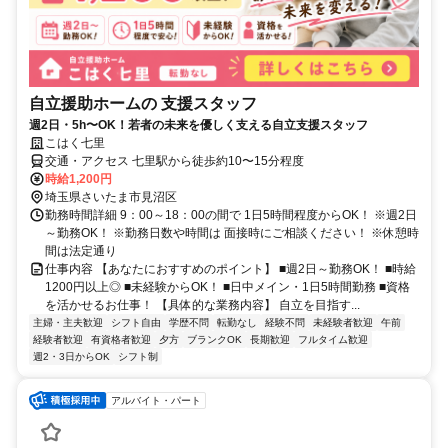
自立援助ホームの 支援スタッフ
週2日・5h〜OK！若者の未来を優しく支える自立支援スタッフ
こはく七里
交通・アクセス 七里駅から徒歩約10〜15分程度
時給1,200円
埼玉県さいたま市見沼区
勤務時間詳細 9：00～18：00の間で 1日5時間程度からOK！ ※週2日
～勤務OK！ ※勤務日数や時間は 面接時にご相談ください！ ※休憩時
間は法定通り
仕事内容 【あなたにおすすめのポイント】 ■週2日～勤務OK！ ■時給
1200円以上◎ ■未経験からOK！ ■日中メイン・1日5時間勤務 ■資格
を活かせるお仕事！ 【具体的な業務内容】 自立を目指す...
主婦・主夫歓迎
シフト自由
学歴不問
転勤なし
経験不問
未経験者歓迎
午前
経験者歓迎
有資格者歓迎
夕方
ブランクOK
長期歓迎
フルタイム歓迎
週2・3日からOK
シフト制
アルバイト・パート