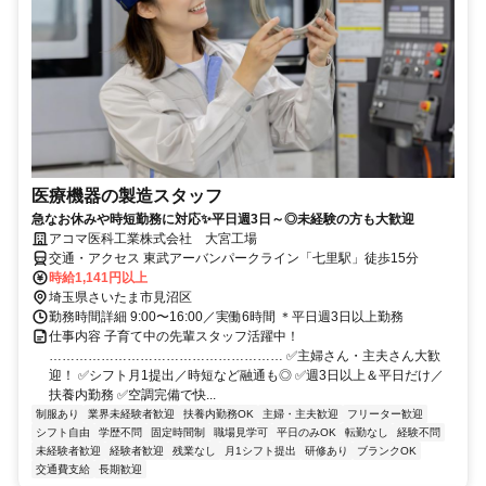
医療機器の製造スタッフ
急なお休みや時短勤務に対応✨平日週3日～◎未経験の方も大歓迎
アコマ医科工業株式会社 大宮工場
交通・アクセス 東武アーバンパークライン「七里駅」徒歩15分
時給1,141円以上
埼玉県さいたま市見沼区
勤務時間詳細 9:00〜16:00／実働6時間 ＊平日週3日以上勤務
仕事内容 子育て中の先輩スタッフ活躍中！
……………………………………………… ✅主婦さん・主夫さん大歓
迎！ ✅シフト月1提出／時短など融通も◎ ✅週3日以上＆平日だけ／
扶養内勤務 ✅空調完備で快...
制服あり
業界未経験者歓迎
扶養内勤務OK
主婦・主夫歓迎
フリーター歓迎
シフト自由
学歴不問
固定時間制
職場見学可
平日のみOK
転勤なし
経験不問
未経験者歓迎
経験者歓迎
残業なし
月1シフト提出
研修あり
ブランクOK
交通費支給
長期歓迎