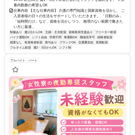
養内勤務の希望もOK
仕事内容 【主な仕事内容】 介護の専門知識と国家資格を活かし、 ご
入居者様の日々の生活をサポートしていただきます。 「日勤のみ」
「短時間だけ」など、資格を活かしつつ、 無理のない範囲で働きた
い方に最適...
制服あり
週1日からOK
主婦・主夫歓迎
資格取得支援あり
フリーター歓迎
バイク通勤OK
シフト自由
学歴不問
車通勤OK
職場見学可
経験者歓迎
残業なし
有資格者歓迎
賞与あり
ブランクOK
交通費支給
長期歓迎
フルタイム歓迎
週2・3日からOK
シフト制
アルバイト・パート