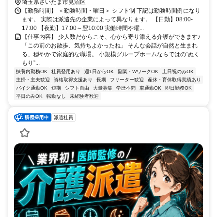
埼玉県さいたま市見沼区
【勤務時間】 ＜勤務時間・曜日＞ シフト制 下記は勤務時間例になり
ます。 実際は派遣先の企業によって異なります。 【日勤】08:00-
17:00 【夜勤】17:00～翌10:00 実働時間や曜...
【仕事内容】 少人数だからこそ、心から寄り添える介護ができます♪
「この前のお散歩、気持ちよかったね」 そんな会話が自然と生まれ
る、穏やかで家庭的な職場。 小規模グループホームならではの“ぬく
もり”...
扶養内勤務OK
社員登用あり
週1日からOK
副業・WワークOK
土日祝のみOK
主婦・主夫歓迎
資格取得支援あり
長期
フリーター歓迎
産休・育休取得実績あり
バイク通勤OK
短期
シフト自由
大量募集
学歴不問
車通勤OK
即日勤務OK
平日のみOK
転勤なし
未経験者歓迎
派遣社員