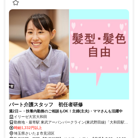
パート介護スタッフ 初任者研修
週2日～・扶養内勤務のご相談もOK！主婦(主夫)・ママさんも活躍中
イリーゼ大宮大和田
勤務地・最寄駅 東武アーバンパークライン(東武野田線)「大和田駅」
より徒歩約19分(約1.5km) ※車通勤OK
時給1,332円以上
埼玉県さいたま市見沼区