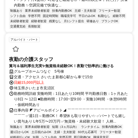
内勤務 ✨空調完備で快適な...
制服あり
業界未経験者歓迎
扶養内勤務OK
主婦・主夫歓迎
フリーター歓迎
シフト自由
学歴不問
固定時間制
職場見学可
平日のみOK
転勤なし
経験不問
未経験者歓迎
経験者歓迎
残業なし
月1シフト提出
研修あり
ブランクOK
交通費支給
長期歓迎
アルバイト・パート
夜勤の介護スタッフ
賞与＆福利厚生充実✨無資格未経験OK！夜勤で効率的に働ける
グループホームつなぐ 5号棟
交通・アクセス さいたま新都心駅から車で15分
日給15,000円以上
埼玉県さいたま市見沼区
勤務時間詳細 実働時間：1日あたり10時間 平均勤務日数：1ヶ月あた
り8日 〜 12日 ■勤務時間：17:00~翌9:00 ・実働10時間 ・休憩6時間
・仮眠時間あり
仕事内容 ◤アピールポイント◢ ￣￣￣￣￣￣￣￣￣￣￣￣￣￣￣￣
￣￣￣ ✅週1日～勤務OK！ 希望休も取りやすい✨ ✅パートでも嬉し
い賞与あり L年5万〜20万円 ✅無資格・未経験大歓迎！ 人柄...
制服あり
業界未経験者歓迎
短期（3ヵ月以内）
ランチタイム
扶養内勤務OK
週1日からOK
土日祝のみOK
主婦・主夫歓迎
60代も応募可
フリーター歓迎
給料前払いOK
短期
シフト自由
学歴不問
即日勤務OK
職場見学可