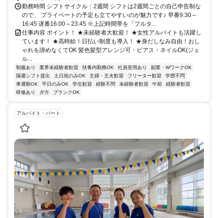
勤務時間 シフトサイクル：2週間 シフトは2週間ごとの自己申告制な
ので、 プライベートの予定も立てやすいのが魅力です♪ 早番9:30～
16:45 遅番16:00～23:45 ※上記時間帯を「フルタ...
仕事内容 ポイント！ ★未経験者大歓迎！ ★女性アルバイトも活躍し
ています！ ★高時給！日払い制度も導入！ ★身だしなみ自由！おし
ゃれを諦めなくてOK 髪色髪型アレンジ可・ピアス・ネイルOK(ジェ
ル...
制服あり
業界未経験者歓迎
扶養内勤務OK
社員登用あり
副業・WワークOK
隔週シフト提出
土日祝のみOK
主婦・主夫歓迎
フリーター歓迎
学歴不問
車通勤OK
平日のみOK
学生歓迎
経験不問
未経験者歓迎
午前
経験者歓迎
研修あり
夕方
ブランクOK
アルバイト・パート