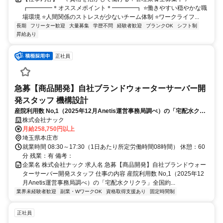
┏━━━━＊オススメポイント＊━━━━┓ ⭐️働きやすい穏やかな職
場環境 ⭐️人間関係のストレスが少ないチーム体制 ⭐️ワークライフ...
長期
フリーター歓迎
大量募集
学歴不問
経験者歓迎
ブランクOK
シフト制
昇給あり
正社員
急募【商品開発】自社ブランドウォーターサーバー開
発スタッフ 機構設計
産院利用数 No,1（2025年12月Anetis運営事務局調べ）の「宅配水クリ
クラ」全国約500拠点で展開するクリクラチェーン本部の商品開発室で
株式会社ナック
品開発や品質保証業務を行っていただきます。
月給258,750円以上
埼玉県本庄市
就業時間 08:30～17:30（1日あたり所定労働時間08時間） 休憩：60
分 残業：有 備考：
企業名 株式会社ナック 求人名 急募【商品開発】自社ブランドウォー
ターサーバー開発スタッフ 仕事の内容 産院利用数 No,1（2025年12
月Anetis運営事務局調べ）の「宅配水クリクラ」全国約...
業界未経験者歓迎
副業・WワークOK
資格取得支援あり
固定時間制
正社員