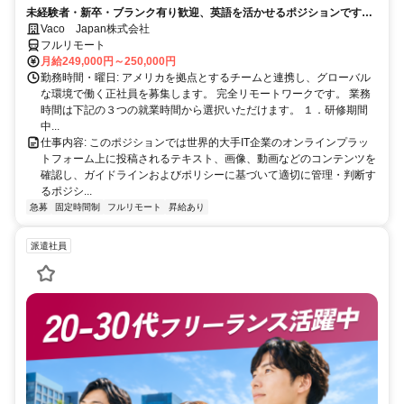
未経験者・新卒・ブランク有り歓迎、英語を活かせるポジションです。
完全リモート
Vaco Japan株式会社
フルリモート
月給249,000円～250,000円
勤務時間・曜日: アメリカを拠点とするチームと連携し、グローバル
な環境で働く正社員を募集します。 完全リモートワークです。 業務
時間は下記の３つの就業時間から選択いただけます。 １．研修期間
中...
仕事内容: このポジションでは世界的大手IT企業のオンラインプラッ
トフォーム上に投稿されるテキスト、画像、動画などのコンテンツを
確認し、ガイドラインおよびポリシーに基づいて適切に管理・判断す
るポジシ...
急募
固定時間制
フルリモート
昇給あり
派遣社員