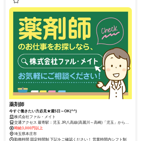
薬剤師
今すぐ働きたい方必見★週5日～OK(^^)
株式会社ファル・メイト
交通アクセス 最寄駅：児玉 JR八高線(高麗川～高崎)「児玉」から徒
歩19分
時給3,000円以上
埼玉県本庄市
勤務時間 固定時間制 下記をご確認ください！ 営業時間内シフト制