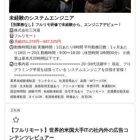
未経験のシステムエンジニア
【別業務なし】フルリモ研修で未経験から、エンジニアデビュー！
株式会社三河屋
フルリモート
月給251,370円～687,525円
勤務時間詳細 実働時間：1日あたり8時間 平均勤務日数：1ヶ月あた
り18日 〜 20日 勤務時間：9:00〜18:00（休憩時間 1時間00分） ※残
業は基本月20時間以下です。
仕事内容 ======================= 20−30代活躍中！ 現在、プロ
グラミング学習を頑張っている システムエンジニアを目指す皆様！
=======================...
業界未経験者歓迎
ランチタイム
社員登用あり
副業・WワークOK
主婦・主夫歓迎
資格取得支援あり
フリーター歓迎
学歴不問
車通勤OK
固定時間制
経験不問
未経験者歓迎
住宅手当あり
フルリモート
交通費全額支給
経験者歓迎
ネイルOK
有資格者歓迎
研修あり
在宅OK
正社員
【フルリモート】世界的米国大手ITの社内外の広告コ
ンテンツレビュアー