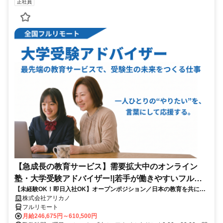
正社員
【急成長の教育サービス】需要拡大中のオンライン
塾・大学受験アドバイザー!|若手が働きやすいフルリ
【未経験OK！即日入社OK】オープンポジション／日本の教育を共に変
モート勤務
える仲間を募集します！
株式会社アリカノ
フルリモート
月給246,675円～610,500円