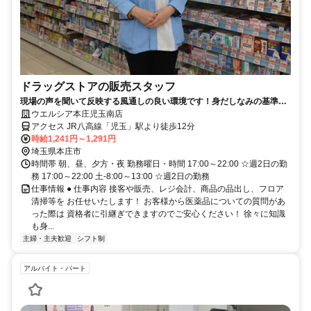
ドラッグストアの販売スタッフ
現場の声を聞いて反映する風通しの良い環境です！身だしなみの基準を
大幅に緩和しました！
ウエルシア本庄児玉南店
アクセス JR八高線「児玉」駅より徒歩12分
時給1,241円～1,291円
埼玉県本庄市
時間帯 朝、昼、夕方・夜 勤務曜日・時間 17:00～22:00 ☆週2日の勤
務 17:00～22:00 土-8:00～13:00 ☆週2日の勤務
仕事情報 ● 仕事内容 接客や販売、レジ会計、商品の品出し、フロア
清掃等を お任せいたします！ お客様から医薬品についての質問があ
った際は 資格者に引継ぎできますのでご安心ください！ 徐々に知識
も身...
主婦・主夫歓迎
シフト制
アルバイト・パート