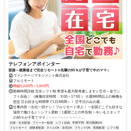
テレフォンアポインター
面接～就業後まで完全リモート✨先輩の95％が子育て中のママ♫
ヴァンテージマネジメント株式会社
フルリモート
時給1,226円～1,920円
勤務時間詳細 完全シフト制 希望を最大限考慮します♫ ⏰月～金でシ
フト自由！ （稼働目安時間： 9:00～17:00 ） ※週9時間以上の稼働を
想定 ⏰お好きな時間帯で1日3時間～！ ⏰平日のみの週...
仕事内容 ✨出社一切ナシ！フルリモート求人！ ✨全国どこでも好きな
場所で働ける♫ ✨シフト柔軟！1週間ごとの申告制 ✨今いるスタッフ
の95％が子育てママ ༶ ༶ ༶ ༶ ༶ ༶ ༶ ༶ ༶ ༶ ༶ ༶...
主婦・主夫歓迎
フリーター歓迎
シフト自由
学歴不問
即日勤務OK
フルリモート
経験者歓迎
ネイルOK
在宅OK
ブランクOK
長期歓迎
シフト制