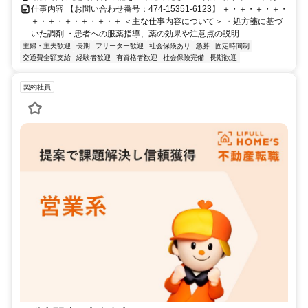
仕事内容 【お問い合わせ番号：474-15351-6123】 ＋・＋・＋・＋・
＋・＋・＋・＋・＋・＋ ＜主な仕事内容について＞ ・処方箋に基づ
いた調剤 ・患者への服薬指導、薬の効果や注意点の説明 ...
主婦・主夫歓迎
長期
フリーター歓迎
社会保険あり
急募
固定時間制
交通費全額支給
経験者歓迎
有資格者歓迎
社会保険完備
長期歓迎
契約社員