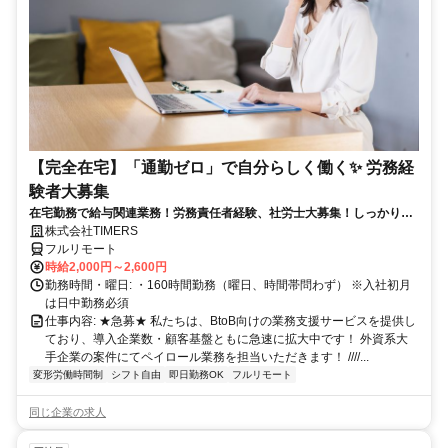
【完全在宅】「通勤ゼロ」で自分らしく働く✨ 労務経
験者大募集
在宅勤務で給与関連業務！労務責任者経験、社労士大募集！しっかり稼
ぎたい方、注目！
株式会社TIMERS
フルリモート
時給2,000円～2,600円
勤務時間・曜日: ・160時間勤務（曜日、時間帯問わず） ※入社初月
は日中勤務必須
仕事内容: ★急募★ 私たちは、BtoB向けの業務支援サービスを提供し
ており、導入企業数・顧客基盤ともに急速に拡大中です！ 外資系大
手企業の案件にてペイロール業務を担当いただきます！ ////...
変形労働時間制
シフト自由
即日勤務OK
フルリモート
同じ企業の求人