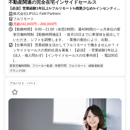
不動産関連の完全在宅インサイドセールス
【必須】営業経験1年以上✨フルリモート✨残業少なめ✨インセンティブ
有
株式会社LIFULL FaM Partners
フルリモート
月給242,000円～280,000円
【勤務時間】 9:00～21:00（休憩1時間） 週40時間の一ヵ月単位の変
形労働時間制 【勤務時間補足】 ・前月15日までに希望休を提出して
いただき、シフトを調整します。 ・業務の都合により、出勤...
【仕事内容】 営業経験を活かしてフルリモートで働きませんか？ イ
ンサイドセールスの契約社員を募集！ 【必須】 ・営業経験1年以上
(法人・個人問わず) 【インサイドセールスの仕事内容】 ・電話対応
(...
変形労働時間制
フリーター歓迎
学歴不問
フルリモート
経験者歓迎
ブランクOK
アルバイト・パート