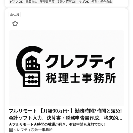
ピアスOK
服装自由
履歴書不要
友達と応募OK
ひげOK
髪型・髪色自由
正社員
フルリモート 【月給30万円~】勤務時間7時間と短め!
会計ソフト入力、決算書・税務申告書作成、将来的に
★フルリモート★時間の融通が利き、有給申請も直前でOK！
決算説明も
クレフティ税理士事務所