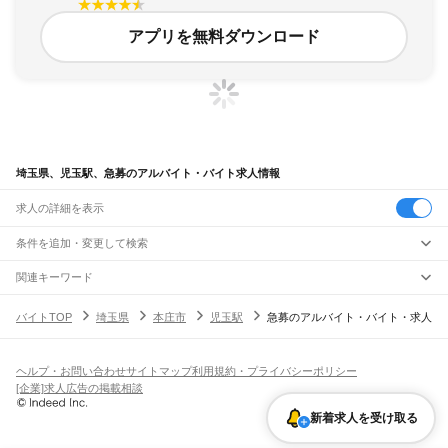
アプリを無料ダウンロード
埼玉県、児玉駅、急募のアルバイト・バイト求人情報
求人の詳細を表示
条件を追加・変更して検索
市区町村を追加・変更
関連キーワード
完全在宅ワーク 全国
シール貼り 在宅
現在地周辺
ガチャガチャ
犬カフェ
埼玉県
駅を追加・変更
バイトTOP
埼玉県
本庄市
児玉駅
急募のアルバイト・バイト・求人
埼玉県
すべて
さいたま市
すべて
職種を追加・変更
JR武蔵野線
西区
北区
大宮区
見沼区
中央区
桜区
浦和区
南区
緑区
岩槻区
東所沢駅
新座駅
北朝霞駅
西浦和駅
武蔵浦和駅
南浦和駅
東浦和駅
東川口駅
南越谷駅
飲食・フードサービス
ヘルプ・お問い合わせ
サイトマップ
利用規約・プライバシーポリシー
川越市
熊谷市
川口市
行田市
秩父市
所沢市
飯能市
加須市
本庄市
東松山市
特徴を追加・変更
越谷レイクタウン駅
吉川駅
吉川美南駅
新三郷駅
三郷駅
飲食・フードサービス
すべて
[企業]求人広告の掲載相談
春日部市
狭山市
羽生市
鴻巣市
深谷市
上尾市
草加市
越谷市
蕨市
戸田市
入間市
ホールスタッフ
キッチンスタッフ
皿洗い・洗い場
精肉・鮮魚加工
給食調理
人気
JR八高線(八王子～高麗川)
朝霞市
志木市
和光市
新座市
桶川市
久喜市
北本市
八潮市
富士見市
三郷市
蓮田市
雇用形態を追加・変更
新着求人を受け取る
パン屋（ベーカリー）
フードカウンター販売員
バー（BAR）・バーテンダー
日払いOK
高校生歓迎
学生歓迎
深夜の仕事
髪型・髪色自由
ひげOK
ネイルOK
金子駅
東飯能駅
高麗川駅
坂戸市
幸手市
鶴ヶ島市
日高市
吉川市
ふじみ野市
白岡市
騎西町
北川辺町
飲食店補助（開店・閉店準備）
飲食店（店長・マネージャー）
ピアスOK
アルバイト・パート
履歴書不要
オープニングスタッフ
留学生・外国人活躍中
大利根町
北足立郡
入間郡
比企郡
秩父郡
児玉郡
大里郡
南埼玉郡
北葛飾郡
都道府県を変更