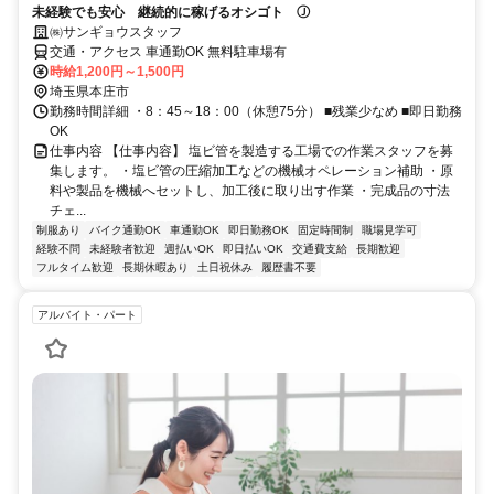
未経験でも安心 継続的に稼げるオシゴト Ⓙ
㈱サンギョウスタッフ
交通・アクセス 車通勤OK 無料駐車場有
時給1,200円～1,500円
埼玉県本庄市
勤務時間詳細 ・8：45～18：00（休憩75分） ■残業少なめ ■即日勤務
OK
仕事内容 【仕事内容】 塩ビ管を製造する工場での作業スタッフを募
集します。 ・塩ビ管の圧縮加工などの機械オペレーション補助 ・原
料や製品を機械へセットし、加工後に取り出す作業 ・完成品の寸法
チェ...
制服あり
バイク通勤OK
車通勤OK
即日勤務OK
固定時間制
職場見学可
経験不問
未経験者歓迎
週払いOK
即日払いOK
交通費支給
長期歓迎
フルタイム歓迎
長期休暇あり
土日祝休み
履歴書不要
アルバイト・パート