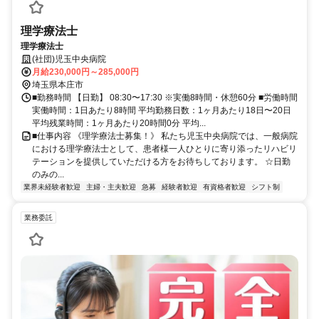
理学療法士
理学療法士
(社団)児玉中央病院
月給230,000円～285,000円
埼玉県本庄市
■勤務時間 【日勤】 08:30〜17:30 ※実働8時間・休憩60分 ■労働時間
実働時間：1日あたり8時間 平均勤務日数：1ヶ月あたり18日〜20日
平均残業時間：1ヶ月あたり20時間0分 平均...
■仕事内容 《理学療法士募集！》 私たち児玉中央病院では、一般病院
における理学療法士として、患者様一人ひとりに寄り添ったリハビリ
テーションを提供していただける方をお待ちしております。 ☆日勤
のみの...
業界未経験者歓迎
主婦・主夫歓迎
急募
経験者歓迎
有資格者歓迎
シフト制
業務委託