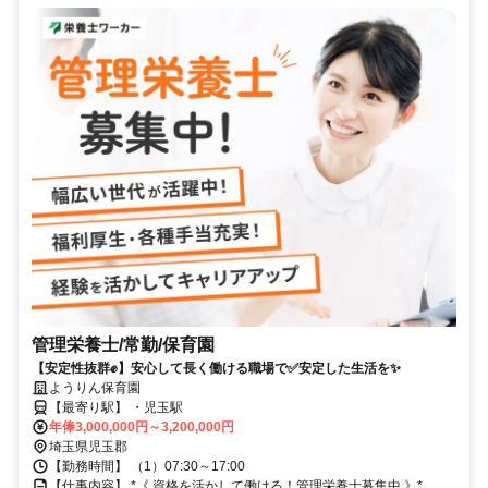
管理栄養士/常勤/保育園
【安定性抜群✊️】安心して長く働ける職場で✅️安定した生活を✨
ようりん保育園
【最寄り駅】 ・児玉駅
年俸3,000,000円～3,200,000円
埼玉県児玉郡
【勤務時間】 （1）07:30～17:00
【仕事内容】 *《 資格を活かして働ける！管理栄養士募集中 》*