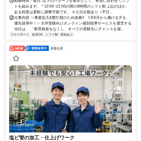
勤務時間・曜日: 以下のパターンを基本として、希望に合わせてシフ
トを組みます。 * 10:00~22:00の間の8時間のシフト制 上記のほか、
ある程度は柔軟に調整可能です。 ※土日出勤あり（平日...
仕事内容: ✨️事業拡大&繁忙期のため急募!! 7月8月から働ける方を、
優先採用中！✨️ 大学受験向けオンライン個別指導サービスを運営する
当社は、 「教育格差をなくし、すべての受験生にチャンスを届...
フルリモート
在宅OK
シフト制
昇給あり
派遣社員
塩ビ管の加工・仕上げワーク