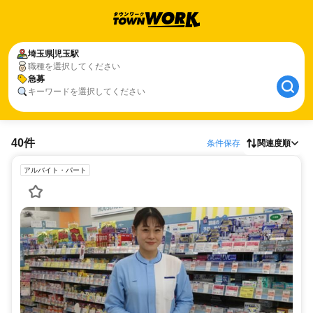
埼玉県
児玉駅
職種を選択してください
急募
キーワードを選択してください
40件
条件保存
関連度順
アルバイト・パート