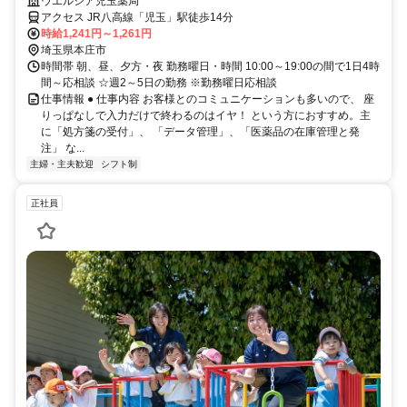
ストアの調剤事務
ウエルシア児玉薬局
アクセス JR八高線「児玉」駅徒歩14分
時給1,241円～1,261円
埼玉県本庄市
時間帯 朝、昼、夕方・夜 勤務曜日・時間 10:00～19:00の間で1日4時
間～応相談 ☆週2～5日の勤務 ※勤務曜日応相談
仕事情報 ● 仕事内容 お客様とのコミュニケーションも多いので、 座
りっぱなしで入力だけで終わるのはイヤ！ という方におすすめ。主
に「処方箋の受付」、 「データ管理」、「医薬品の在庫管理と発
注」 な...
主婦・主夫歓迎
シフト制
正社員