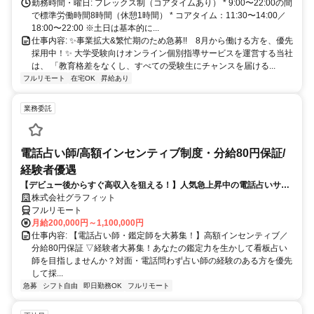
勤務時間・曜日: フレックス制（コアタイムあり） * 9:00〜22:00の間
で標準労働時間8時間（休憩1時間） * コアタイム：11:30〜14:00／
18:00〜22:00 ※土日は基本的に...
仕事内容: ✨️事業拡大&繁忙期のため急募!! 8月から働ける方を、優先
採用中！✨️ 大学受験向けオンライン個別指導サービスを運営する当社
は、 「教育格差をなくし、すべての受験生にチャンスを届ける...
フルリモート
在宅OK
昇給あり
業務委託
電話占い師/高額インセンティブ制度・分給80円保証/
経験者優遇
【デビュー後からすぐ高収入を狙える！】人気急上昇中の電話占いサイ
トで占いのお仕事
株式会社グラフィット
フルリモート
月給200,000円～1,100,000円
仕事内容: 【電話占い師・鑑定師を大募集！】高額インセンティブ／
分給80円保証 ▽経験者大募集！あなたの鑑定力を生かして看板占い
師を目指しませんか？対面・電話問わず占い師の経験のある方を優先
して採...
急募
シフト自由
即日勤務OK
フルリモート