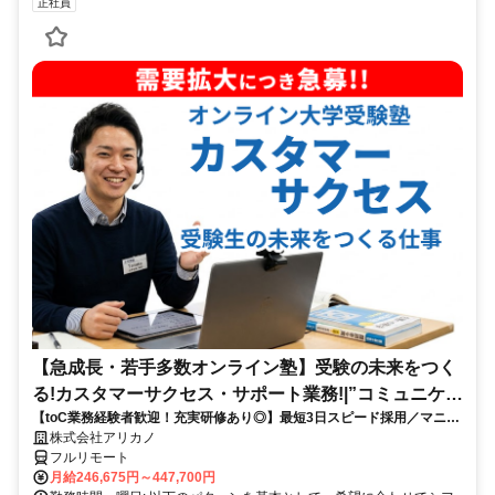
正社員
【急成長・若手多数オンライン塾】受験の未来をつく
る!カスタマーサクセス・サポート業務!|”コミュニケー
【toC業務経験者歓迎！充実研修あり◎】最短3日スピード採用／マニュ
ション”が好きな方!|「フルリモート勤務」
アル化が進んでいて、迷わず働ける環境です！
株式会社アリカノ
フルリモート
月給246,675円～447,700円