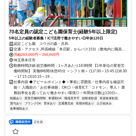
70名定員の認定こども園保育士(経験5年以上限定)
5年以上の経験者募集！ICT活用で働きやすい◎年休120日
認定こども園 コウガの森・共和
交通・アクセス JR高崎線「本庄駅」からバス15分（敷地内に職員用
無料駐車場あり）
月給263,000円～300,000円
埼玉県本庄市
勤務時間詳細 総労働時間：1ヶ月あたり163時間 【1年単位の変形労
働時間制】 実働8時間/休憩45分 ＜シフト例＞ (1)7:00～15:45 (2)8:30
～17:15 (3)10:15～19:...
仕事内容 ◆アピールポイント◆ ✨事前に雰囲気・仕事内容を確認可
能！ 入職前の「お仕事体験」OK◎ ✨保育ICT「コドモン」導入！ 業
務効率化を図っており働きやすい環境◎ ✨年間休日数は120日♪...
制服あり
変形労働時間制
車通勤OK
職場見学可
経験者歓迎
有資格者歓迎
賞与あり
ブランクOK
育休あり
交通費支給
長期休暇あり
土日祝休み
食事補助あり
正社員