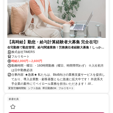
【高時給】勤怠・給与計算経験者大募集 完全在宅!
在宅勤務で勤怠管理、給与関連業務！労務責任者経験大募集！しっかり
稼ぎたい方、注目！
株式会社TIMERS
フルリモート
時給2,000円～2,600円
勤務時間・曜日: ・160時間勤務（曜日、時間帯問わず） ※入社初月
は日中勤務必須
仕事内容: ★急募★ 私たちは、BtoB向けの業務支援サービスを提供し
ており、導入企業数・顧客基盤ともに急速に拡大中です！ 外資系大
手企業の案件にてペイロール業務を担当いただきます！ ////...
変形労働時間制
シフト自由
即日勤務OK
フルリモート
派遣社員