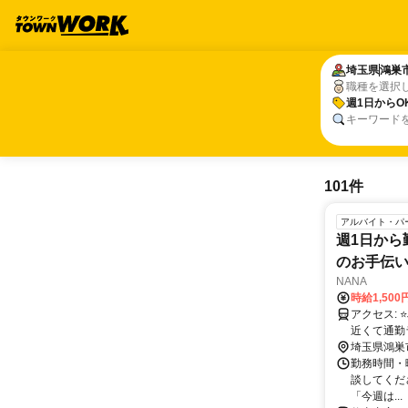
埼玉県
埼玉県
鴻巣
鴻巣
職種を選択
週1日からO
週1日からO
キーワード
101件
アルバイト・パ
週1日から
のお手伝
NANA
時給1,50
アクセス: ⭐JR高崎線「鴻巣駅」徒歩5分 ✨車通勤OK！無料駐車場あり ✨ 駅からも
近くて通勤
埼玉県鴻巣
勤務時間・曜
談してくださ
「今週は...