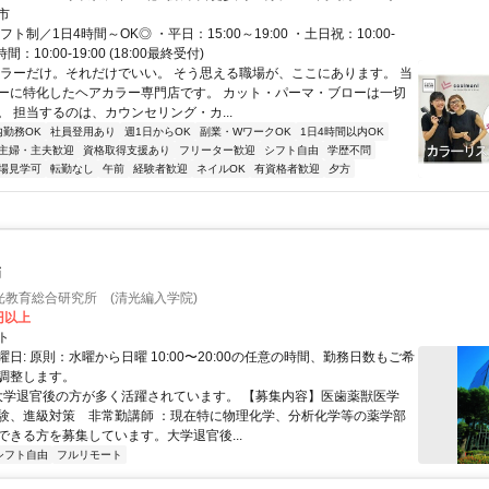
本線〕・ＪＲ上野東京ライン 行田東口徒歩約46分 市立吹上中学校から
市
フト制／1日4時間～OK◎ ・平日：15:00～19:00 ・土日祝：10:00-
時間：10:00-19:00 (18:00最終受付)
カラーだけ。それだけでいい。 そう思える職場が、ここにあります。 当
ーに特化したヘアカラー専門店です。 カット・パーマ・ブローは一切
。 担当するのは、カウンセリング・カ...
内勤務OK
社員登用あり
週1日からOK
副業・WワークOK
1日4時間以内OK
主婦・主夫歓迎
資格取得支援あり
フリーター歓迎
シフト自由
学歴不問
場見学可
転勤なし
午前
経験者歓迎
ネイルOK
有資格者歓迎
夕方
師
光教育総合研究所 (清光編入学院)
0円以上
ト
日: 原則：水曜から日曜 10:00〜20:00の任意の時間、勤務日数もご希
調整します。
 大学退官後の方が多く活躍されています。 【募集内容】医歯薬獣医学
験、進級対策 非常勤講師 ：現在特に物理化学、分析化学等の薬学部
ができる方を募集しています。大学退官後...
シフト自由
フルリモート