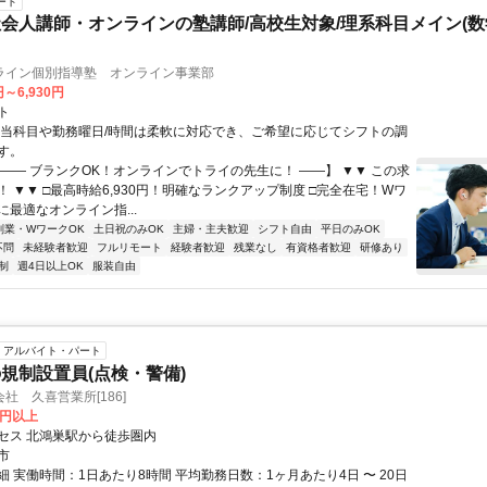
ート
会人講師・オンラインの塾講師/高校生対象/理系科目メイン(
ライン個別指導塾 オンライン事業部
円～6,930円
ト
担当科目や勤務曜日/時間は柔軟に対応でき、ご希望に応じてシフトの調
す。
【―― ブランクOK！オンラインでトライの先生に！ ――】 ▼▼ この求
T！ ▼▼ □最高時給6,930円！明確なランクアップ制度 □完全在宅！Wワ
最適なオンライン指...
副業・WワークOK
土日祝のみOK
主婦・主夫歓迎
シフト自由
平日のみOK
不問
未経験者歓迎
フルリモート
経験者歓迎
残業なし
有資格者歓迎
研修あり
制
週4日以上OK
服装自由
アルバイト・パート
規制設置員(点検・警備)
社 久喜営業所[186]
0円以上
セス 北鴻巣駅から徒歩圏内
市
 実働時間：1日あたり8時間 平均勤務日数：1ヶ月あたり4日 〜 20日