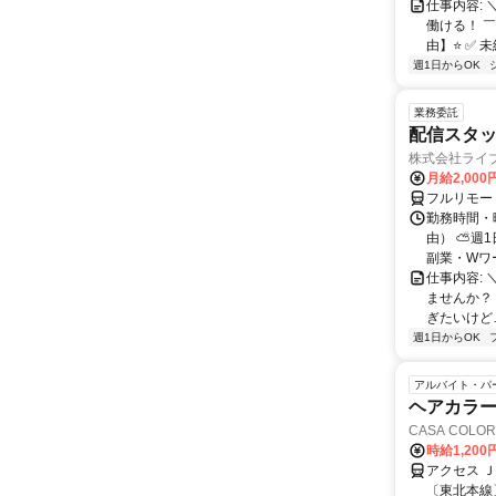
仕事内容:
働ける！ 
由】⭐ ✅ 
週1日からOK
業務委託
配信スタッ
株式会社ライ
月給2,000
フルリモー
勤務時間・
由） ⛅週1
副業・Wワ
仕事内容: 
ませんか？
ぎたいけど…
週1日からOK
アルバイト・パ
ヘアカラー
CASA COL
時給1,200
アクセス 
〔東北本線