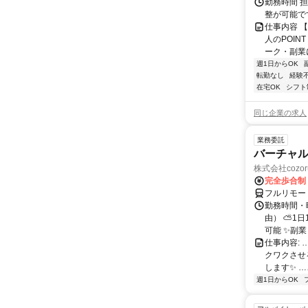
勤務時間 
整が可能で
仕事内容 
人のPOIN
ーク・副業に
週1日からOK
転勤なし
経験
在宅OK
シフト
同じ企業の求人
業務委託
バーチャル
株式会社cozor
完全歩合制
フルリモー
勤務時間・
由） ⛅1
可能 ✨副
仕事内容:
クワクさせ
します✨ …
週1日からOK