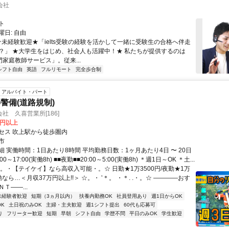
会社
ト
日: 自由
 ★未経験歓迎★「ielts受験の経験を活かして一緒に受験生の合格へ伴走
？」 ★大学生をはじめ、社会人も活躍中！★ 私たちが提供するのは
専門家庭教師サービス」。従来...
シフト自由
英語
フルリモート
完全歩合制
アルバイト・パート
警備(道路規制)
社 久喜営業所[186]
0円以上
セス 吹上駅から徒歩圏内
市
 実働時間：1日あたり8時間 平均勤務日数：1ヶ月あたり4日 〜 20日
00～17:00(実働8h) ■■夜勤■■20:00～5:00(実働8h) ＊週1日～OK ＊土...
☆。・【テイケイ】なら高収入可能・。☆ 日勤★1万3500円/夜勤★1万
夜勤なら…＜月収37万円以上!!＞ ☆。・ ‛＊。 ・＊. .・。☆ ――――おす
Ｔ――...
未経験者歓迎
短期（3ヵ月以内）
扶養内勤務OK
社員登用あり
週1日からOK
K
土日祝のみOK
主婦・主夫歓迎
週1シフト提出
60代も応募可
り
フリーター歓迎
短期
早朝
シフト自由
学歴不問
平日のみOK
学生歓迎