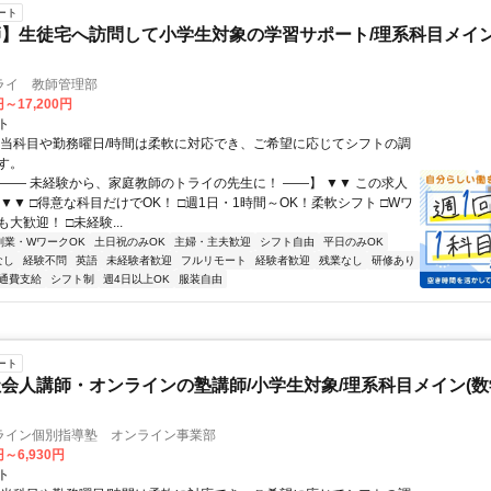
ート
】生徒宅へ訪問して小学生対象の学習サポート/理系科目メイン
ライ 教師管理部
円～17,200円
ト
担当科目や勤務曜日/時間は柔軟に対応でき、ご希望に応じてシフトの調
す。
【―― 未経験から、家庭教師のトライの先生に！ ――】 ▼▼ この求人
！ ▼▼ □得意な科目だけでOK！ □週1日・1時間～OK！柔軟シフト □Wワ
大歓迎！ □未経験...
副業・WワークOK
土日祝のみOK
主婦・主夫歓迎
シフト自由
平日のみOK
なし
経験不問
英語
未経験者歓迎
フルリモート
経験者歓迎
残業なし
研修あり
通費支給
シフト制
週4日以上OK
服装自由
ート
会人講師・オンラインの塾講師/小学生対象/理系科目メイン(
ライン個別指導塾 オンライン事業部
円～6,930円
ト