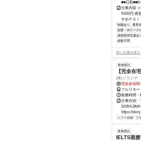
■■日勤■■8:
仕事内容 
5000円 
すめＰＯＩＮ
制服あり
業界
副業・WワークO
資格取得支援あ
経験不問
同じ企業の求人
業務委託
【完全在宅
(株)ソラジマ
完全歩合制
フルリモー
勤務時間・
仕事内容:
SORAJ
https://story
シフト自由
フ
業務委託
IELTS面接