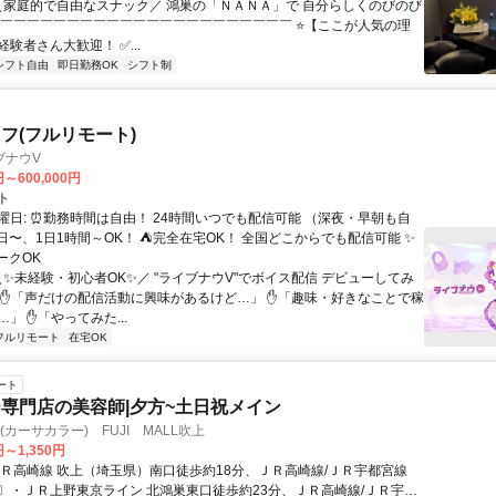
 ＼家庭的で自由なスナック／ 鴻巣の「ＮＡＮＡ」で 自分らしくのびのび
￣￣￣￣￣￣￣￣￣￣￣￣￣￣￣￣￣￣￣￣￣￣￣ ⭐【ここが人気の理
未経験者さん大歓迎！ ✅...
シフト自由
即日勤務OK
シフト制
フ(フルリモート)
ブナウV
円～600,000円
ト
曜日: ⏰勤務時間は自由！ 24時間いつでも配信可能 （深夜・早朝も自
日〜、1日1時間～OK！ ⛺完全在宅OK！ 全国どこからでも配信可能 ✨
ークOK
＼✨未経験・初心者OK✨／ "ライブナウV"でボイス配信 デビューしてみ
 ✋「声だけの配信活動に興味があるけど…」 ✋「趣味・好きなことで稼
」 ✋「やってみた...
フルリモート
在宅OK
ート
専門店の美容師|夕方~土日祝メイン
OR(カーサカラー) FUJI MALL吹上
円～1,350円
ＪＲ高崎線 吹上（埼玉県）南口徒歩約18分、ＪＲ高崎線/ＪＲ宇都宮線
〕・ＪＲ上野東京ライン 北鴻巣東口徒歩約23分、ＪＲ高崎線/ＪＲ宇都