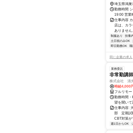
宮線〔東北
埼玉県鴻巣
徒歩15分
勤務時間 シ
19:00 営業
仕事内容 
店は、カラ
ありません
制服あり
扶養
土日祝のみOK
即日勤務OK
職
同じ企業の求人
業務委託
非常勤講
株式会社 清
時給4,00
フルリモー
勤務時間・曜
望を聞いて
仕事内容:
部 定期試
CBT対策
週1日からOK