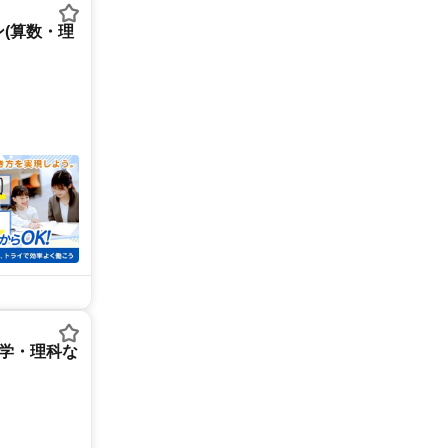
(算数・理
数学・理科な