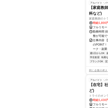
アルバイト・パ
【家庭教師
科など)
家庭教師のト
時給1,800
フルリモー
勤務時間 
整が可能で
仕事内容 
のPOINT
ーク・副業も
週1日からOK
学生歓迎
転勤
ブランクOK
交
同じ企業の求人
アルバイト・パ
【在宅】社
ど)
トライのオン
時給1,430
フルリモー