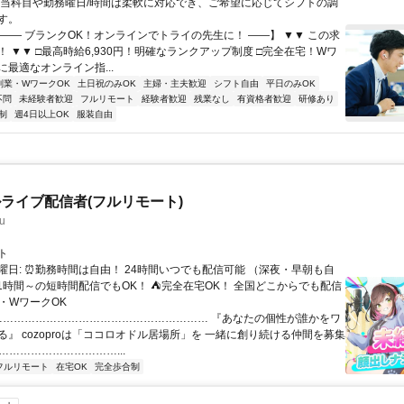
担当科目や勤務曜日/時間は柔軟に対応でき、ご希望に応じてシフトの調
す。
【―― ブランクOK！オンラインでトライの先生に！ ――】 ▼▼ この求
T！ ▼▼ □最高時給6,930円！明確なランクアップ制度 □完全在宅！Wワ
最適なオンライン指...
副業・WワークOK
土日祝のみOK
主婦・主夫歓迎
シフト自由
平日のみOK
不問
未経験者歓迎
フルリモート
経験者歓迎
残業なし
有資格者歓迎
研修あり
制
週4日以上OK
服装自由
ライブ配信者(フルリモート)
u
ト
曜日: ⏰勤務時間は自由！ 24時間いつでも配信可能 （深夜・早朝も自
日1時間～の短時間配信でもOK！ ⛺完全在宅OK！ 全国どこからでも配信
業・WワークOK
 …………………………………………………… 『あなたの個性が誰かをワ
る』 cozoproは「ココロオドル居場所」を 一緒に創り続ける仲間を募集
……………………………...
フルリモート
在宅OK
完全歩合制