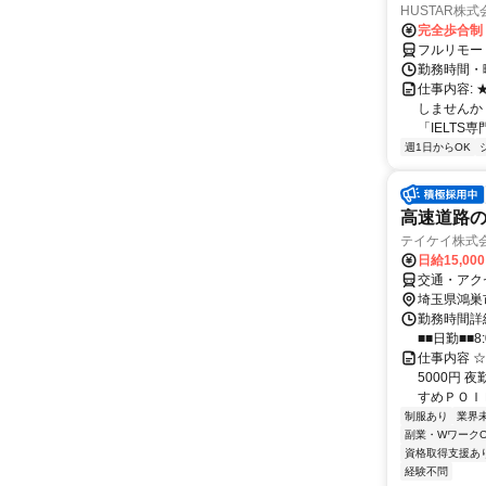
HUSTAR株式
完全歩合制
フルリモー
勤務時間・曜
仕事内容:
しませんか
「IELTS
週1日からOK
高速道路の
テイケイ株式会
日給15,00
交通・アク
埼玉県鴻巣
勤務時間詳細
■■日勤■■8:
仕事内容 
5000円 
すめＰＯＩＮ
制服あり
業界
副業・WワークO
資格取得支援あ
経験不問