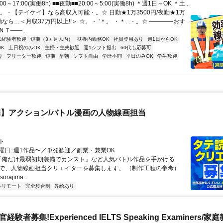
00～17:00(実働8h) ■■夜勤■■20:00～5:00(実働8h) ＊週1日～OK ＊土...
☆。・【テイケイ】なら高収入可能・。☆ 日勤★1万3500円/夜勤★1万
夜勤なら…＜月収37万円以上!!＞ ☆。・ ‛＊。 ・＊. .・。☆ ――――おす
Ｔ――...
未経験者歓迎
短期（3ヵ月以内）
扶養内勤務OK
社員登用あり
週1日からOK
K
土日祝のみOK
主婦・主夫歓迎
週1シフト提出
60代も応募可
り
フリーター歓迎
短期
早朝
シフト自由
学歴不問
平日のみOK
学生歓迎
】アクション/バトル漫画の人物線画担当
ト
曜日: 週1作品〜／単発歓迎／副業・兼業OK
 『俺だけ最弱初期装備でカンスト』など人気バトル作品を手がける
IMAで、人物線画担当クリエイターを募集します。 （制作工程の参考）
.sorajima...
ルリモート
完全歩合制
昇給あり
官経験者募集!Experienced IELTS Speaking Examiners/家