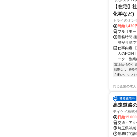
アルバイト・パ
【在宅】社
化学など)
トライのオン
時給1,430
フルリモー
勤務時間 
整が可能で
仕事内容 
人のPOIN
ーク・副業に
週1日からOK
転勤なし
経験
在宅OK
シフト
同じ企業の求人
高速道路の
テイケイ株式会
日給15,00
交通・アク
埼玉県鴻巣
勤務時間詳細