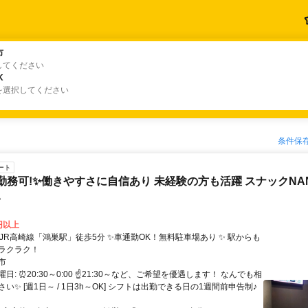
市
市
してください
K
K
を選択してください
条件保
ート
勤務可!✨働きやすさに自信あり 未経験の方も活躍 スナックNA
い
0円以上
ラクラク！
市
日: ⏰20:30～0:00 ☝21:30～など、ご希望を優遇します！ なんでも相
い✨ [週1日～ / 1日3h～OK] シフトは出勤できる日の1週間前申告制♪