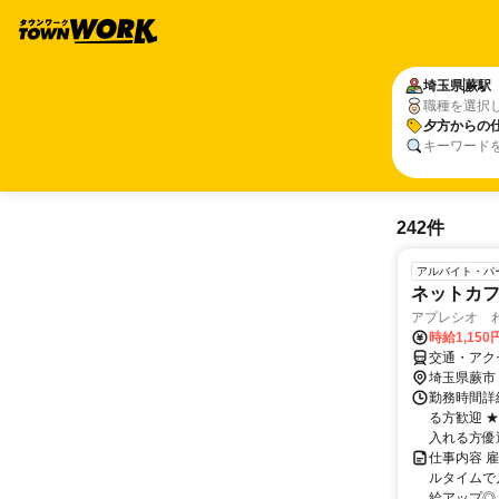
埼玉県
蕨駅
職種を選択
夕方からの
キーワード
242件
アルバイト・パ
ネットカフ
アプレシオ 
時給1,150
交通・アク
埼玉県蕨市
勤務時間詳細 
る方歓迎 
入れる方優
仕事内容 
ルタイムで
給アップ◎ 