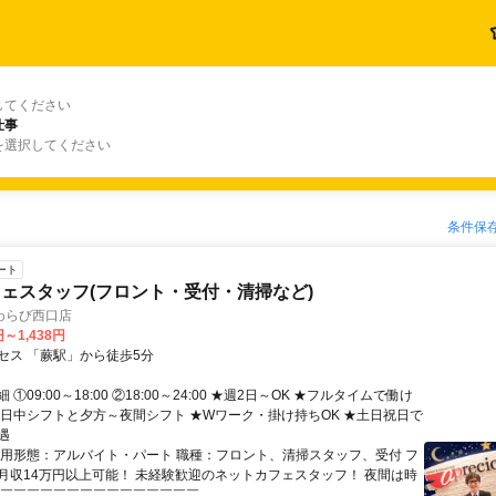
してください
仕事
を選択してください
条件保
ート
ェスタッフ(フロント・受付・清掃など)
わらび西口店
円～1,438円
セス 「蕨駅」から徒歩5分
①09:00～18:00 ②18:00～24:00 ★週2日～OK ★フルタイムで働け
★日中シフトと夕方～夜間シフト ★Wワーク・掛け持ちOK ★土日祝日で
遇
雇用形態：アルバイト・パート 職種：フロント、清掃スタッフ、受付 フ
月収14万円以上可能！ 未経験歓迎のネットカフェスタッフ！ 夜間は時
￣￣￣￣￣￣￣￣￣￣￣￣￣￣￣...