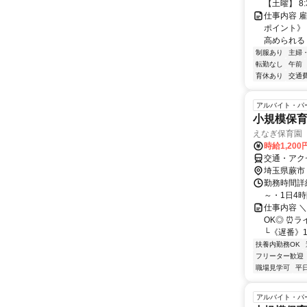
【土曜】 8:
仕事内容 
ポイント》
高められる
制服あり
主婦
転勤なし
午前
育休あり
交通
アルバイト・パ
小規模保育
えなぎ保育園
時給1,20
交通・アク
埼玉県蕨市
勤務時間詳細 
～・1日4時
仕事内容 ＼
OK◎ ⏰ラ
└《遅番》14:
扶養内勤務OK
フリーター歓迎
職場見学可
平
アルバイト・パ