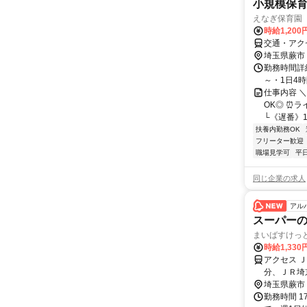
小規模保育
えなぎ保育園
時給1,20
交通・アク
埼玉県蕨市
勤務時間詳細 
～・1日4時
仕事内容 ＼
OK◎ ⏰ラ
└《遅番》14:
扶養内勤務OK
フリーター歓迎
職場見学可
平
同じ企業の求人
アル
スーパーの
まいばすけっ
時給1,330
アクセス 
分、ＪＲ埼
給51円UP
埼玉県蕨市
勤務時間 1