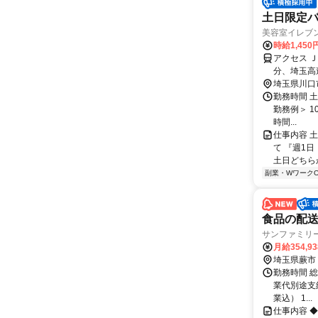
土日限定バ
美容室イレブ
時給1,450
アクセス 
分、埼玉高
埼玉県川口
勤務時間 土
勤務例＞ 10
時間...
仕事内容 
て 『週1
土日どちらか
副業・WワークO
食品の配送ド
サンファミリー
月給354,9
埼玉県蕨市
勤務時間 総
業代別途支給)
業込） 1...
仕事内容 