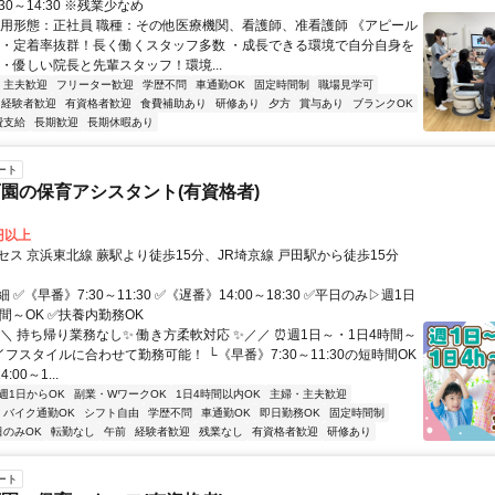
30～14:30 ※残業少なめ
雇用形態：正社員 職種：その他医療機関、看護師、准看護師 《アピール
 ・定着率抜群！長く働くスタッフ多数 ・成長できる環境で自分自身を
 ・優しい院長と先輩スタッフ！環境...
・主夫歓迎
フリーター歓迎
学歴不問
車通勤OK
固定時間制
職場見学可
経験者歓迎
有資格者歓迎
食費補助あり
研修あり
夕方
賞与あり
ブランクOK
費支給
長期歓迎
長期休暇あり
ート
園の保育アシスタント(有資格者)
0円以上
セス 京浜東北線 蕨駅より徒歩15分、JR埼京線 戸田駅から徒歩15分
✅《早番》7:30～11:30 ✅《遅番》14:00～18:30 ✅平日のみ▷週1日
間～OK ✅扶養内勤務OK
＼ 持ち帰り業務なし✨ 働き方柔軟対応 ✨／／ ⏰週1日～・1日4時間～
イフスタイルに合わせて勤務可能！ └《早番》7:30～11:30の短時間OK
00～1...
週1日からOK
副業・WワークOK
1日4時間以内OK
主婦・主夫歓迎
バイク通勤OK
シフト自由
学歴不問
車通勤OK
即日勤務OK
固定時間制
日のみOK
転勤なし
午前
経験者歓迎
残業なし
有資格者歓迎
研修あり
ート