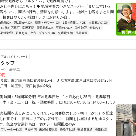
短時間勤務から フルタイムまで勤務可能です。
◆お仕事内容はこちら！◆ 地域密着の小さなスーパー「まいばすけっ
接客やレジ、商品の陳列、清掃をお願いします。 地域のお客さまと世間
接客はやりがい抜群♪ レジはお釣りが自...
内勤務OK
週1日からOK
副業・WワークOK
1日4時間以内OK
土日祝のみOK
60代も応募可
学歴不問
即日勤務OK
平日のみOK
学生歓迎
転勤なし
経験者歓迎
研修あり
夕方
ブランクOK
交通費支給
長期歓迎
アルバイト・パート
スタッフ
ター) 蕨第二
00円
ＪＲ京浜東北線 蕨西口徒歩約15分、ＪＲ埼京線 北戸田東口徒歩約25分、
 戸田（埼玉県）東口徒歩約26分
働時間：5時間30分/日 平均勤務日数：1ヶ月あたり25日 ・勤務曜日：
・金・土・日・祝 ・勤務時間： [1] 01:30～05:30 [2] 14:00～15:30
読売新聞を楽しみにしてくれているお客様のもとへ朝刊（夕刊）を配達
お仕事です。 担当エリアのお客様宅に、新聞をお届けする配達スタッ
す。集金や営業行為は一切ナシ！新聞配達のみ...
フリーター歓迎
学歴不問
未経験者歓迎
経験者歓迎
交通費支給
長期歓迎