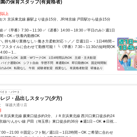
園の保育スタッフ(有資格者)
0円以上
セス 京浜東北線 蕨駅より徒歩15分、JR埼京線 戸田駅から徒歩15分
✅《早番》7:30～11:30 ✅《遅番》14:00～18:30 ✅平日のみ▷週1日
間～OK ✅扶養内勤務OK
＼ 持ち帰り業務なし✨ 働き方柔軟対応 ✨／／ ⏰週1日～・1日4時間～
イフスタイルに合わせて勤務可能！ └《早番》7:30～11:30の短時間OK
00～1...
週1日からOK
副業・WワークOK
1日4時間以内OK
主婦・主夫歓迎
バイク通勤OK
シフト自由
学歴不問
車通勤OK
即日勤務OK
固定時間制
日のみOK
転勤なし
午前
経験者歓迎
残業なし
有資格者歓迎
研修あり
バイト・パート
レジ・品出しスタッフ(夕方)
と 塚越大通り店
円
ＪＲ京浜東北線 蕨東口徒歩約3分、ＪＲ京浜東北線 西川口東口徒歩約24
京線/りんかい線 戸田（埼玉県）東口徒歩約36分 ★週1日～OK ★日祝時
7:00～21:00 ※固定シフト制／週1日～1日2時間～OK ご希望に合わせ