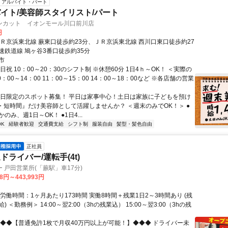
アルバイト・パート
イト/美容師スタイリスト/パート
ンカット イオンモール川口前川店
円
ＪＲ京浜東北線 蕨東口徒歩約23分、ＪＲ京浜東北線 西川口東口徒歩約27
速鉄道線 鳩ヶ谷3番口徒歩約35分
市
日祝 10：00～20：30のシフト制 ※休憩60分 1日4ｈ～OK！ ＜実際の
：00～14：00 11：00～15：00 14：00～18：00など ※各店舗の営業
土日限定のスポット募集！ 平日は家事中心！土日は家族に子どもを預け
日・短時間』だけ美容師として活躍しませんか？ ＜週末のみでOK！＞ ●
のみ、週1日～OK！ ●1日4...
K
経験者歓迎
交通費支給
シフト制
服装自由
髪型・髪色自由
正社員
ライバー/運転手(4t)
 戸田営業所(「蕨駅」車17分)
38円～443,993円
労働時間：1ヶ月あたり173時間 実働8時間＋残業1日2～3時間あり (残
 ＜勤務例＞ 14:00～翌2:00（3hの残業込） 15:00～翌3:00（3hの残
◆◆◆【普通免許1枚で月収40万円以上が可能！】◆◆◆ ドライバー未