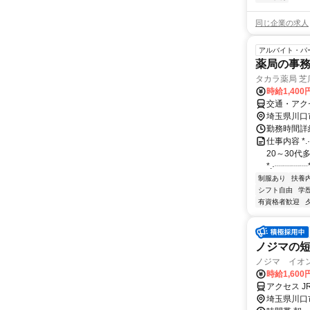
同じ企業の求人
アルバイト・パ
薬局の事
タカラ薬局 芝
時給1,40
交通・アク
埼玉県川口
勤務時間詳細 
仕事内容 *
20～30
*.·┈┈┈┈*
制服あり
扶養
シフト自由
学
有資格者歓迎
ノジマの
ノジマ イオ
時給1,600
アクセス 
埼玉県川口