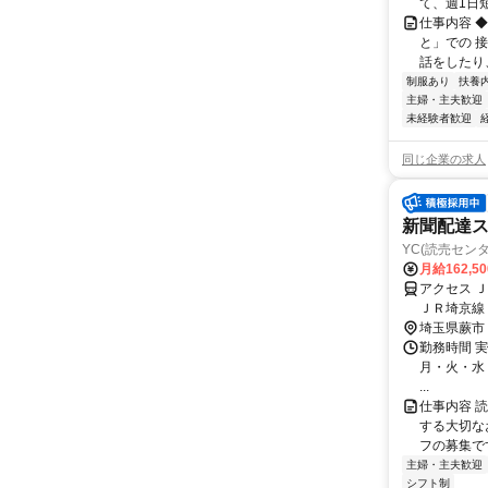
て、週1日
仕事内容 
と」での 
話をしたり、
制服あり
扶養
主婦・主夫歓迎
未経験者歓迎
同じ企業の求人
新聞配達
YC(読売セン
月給162,5
アクセス 
ＪＲ埼京線
埼玉県蕨市
勤務時間 実
月・火・水・木
...
仕事内容 
する大切な
フの募集で
主婦・主夫歓迎
シフト制