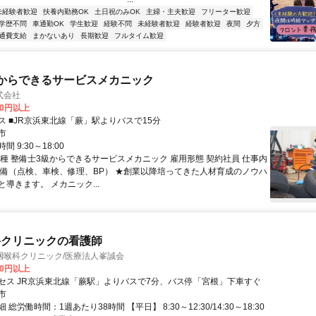
未経験者歓迎
扶養内勤務OK
土日祝のみOK
主婦・主夫歓迎
フリーター歓迎
学歴不問
車通勤OK
学生歓迎
経験不問
未経験者歓迎
経験者歓迎
夜間
夕方
通費支給
まかないあり
長期歓迎
フルタイム歓迎
からできるサービスメカニック
式会社
00円以上
ス ■JR京浜東北線「蕨」駅よりバスで15分
市
 9:30～18:00
職種 整備士3級からできるサービスメカニック 雇用形態 契約社員 仕事内
整備（点検、車検、修理、BP） ★創業以降培ってきた人材育成のノウハ
導きます。 メカニック...
科クリニックの看護師
咽喉科クリニック/医療法人峯誠会
00円以上
セス JR京浜東北線「蕨駅」よりバスで7分、バス停「宮根」下車すぐ
市
総労働時間：1週あたり38時間 【平日】 8:30～12:30/14:30～18:30