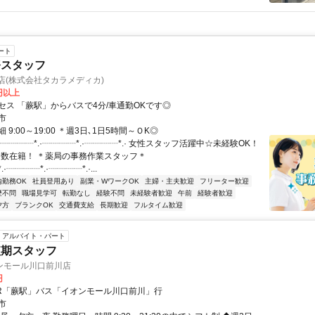
ート
務スタッフ
店(株式会社タカラメディカ)
0円以上
セス 「蕨駅」からバスで4分/車通勤OKです◎
市
9:00～19:00 ＊週3日､1日5時間～ＯK◎
.·┈┈┈┈*.·┈┈┈┈*.·┈┈┈┈*.· 女性スタッフ活躍中☆未経験OK！
代多数在籍！ ＊薬局の事務作業スタッフ＊
.·┈┈┈┈*.·┈┈┈┈*.·...
内勤務OK
社員登用あり
副業・WワークOK
主婦・主夫歓迎
フリーター歓迎
歴不問
職場見学可
転勤なし
経験不問
未経験者歓迎
午前
経験者歓迎
夕方
ブランクOK
交通費支給
長期歓迎
フルタイム歓迎
アルバイト・パート
短期スタッフ
ンモール川口前川店
円
JR「蕨駅」バス「イオンモール川口前川」行
市