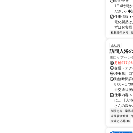
時間帯 朝、
1日4時間
ださい♪ ◆
仕事情報 
電化製品は
ずはお客様
社員登用あり
正社員
訪問入浴の
川口ケアセン
月給277,9
交通・アク
埼玉県川口
勤務時間詳細
8:00～1
※交通状況に
仕事内容 
に… 【入
さんの温かみ
制服あり
業界
未経験者歓迎
友達と応募OK