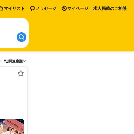
マイリスト
メッセージ
マイページ
求人掲載のご相談
存
関連度順