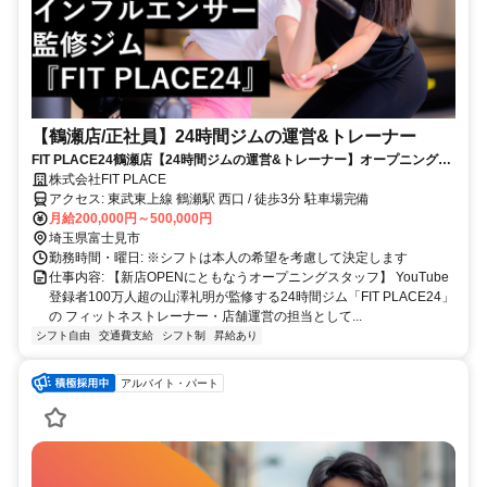
【鶴瀬店/正社員】24時間ジムの運営&トレーナー
FIT PLACE24鶴瀬店【24時間ジムの運営&トレーナー】オープニングス
タッフ／完全週休2日制／インセンティブあり／FIT PLACE24の利用無
株式会社FIT PLACE
料／フリーな働き方！
アクセス: 東武東上線 鶴瀬駅 西口 / 徒歩3分 駐車場完備
月給200,000円～500,000円
埼玉県富士見市
勤務時間・曜日: ※シフトは本人の希望を考慮して決定します
仕事内容: 【新店OPENにともなうオープニングスタッフ】 YouTube
登録者100万人超の山澤礼明が監修する24時間ジム「FIT PLACE24」
の フィットネストレーナー・店舗運営の担当として...
シフト自由
交通費支給
シフト制
昇給あり
アルバイト・パート