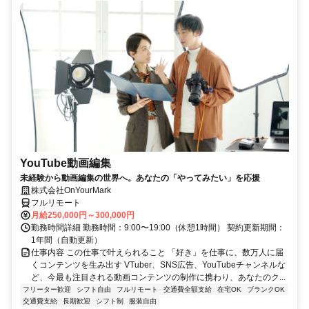
YouTube動画編集
未経験から動画編集の世界へ。あなたの「やってみたい」を応援
株式会社OnYourMark
フルリモート
月給250,000円～300,000円
勤務時間詳細 勤務時間：9:00〜19:00（休憩1時間） 契約更新期間：
1年間（自動更新）
仕事内容 この仕事で叶えられること 「好き」を仕事に、数万人に届
くコンテンツを生み出す VTuber、SNS広告、YouTubeチャンネルな
ど、今最も注目される動画コンテンツの制作に携わり、あなたのク...
フリーター歓迎
シフト自由
フルリモート
交通費全額支給
在宅OK
ブランクOK
交通費支給
長期歓迎
シフト制
服装自由