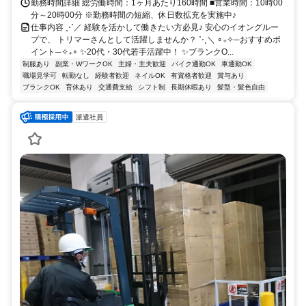
勤務時間詳細 総労働時間：1ヶ月あたり160時間 ■営業時間：10時00
分～20時00分 ※勤務時間の短縮、休日数拡充を実施中♪
仕事内容 ⋰／ 経験を活かして働きたい方必見♪ 安心のイオングルー
プで、 トリマーさんとして活躍しませんか？ ⋱＼ ∘₊✧─おすすめポ
イント─✧₊∘ ✨️20代・30代若手活躍中！ ✨️ブランクO...
制服あり
副業・WワークOK
主婦・主夫歓迎
バイク通勤OK
車通勤OK
職場見学可
転勤なし
経験者歓迎
ネイルOK
有資格者歓迎
賞与あり
ブランクOK
育休あり
交通費支給
シフト制
長期休暇あり
髪型・髪色自由
派遣社員