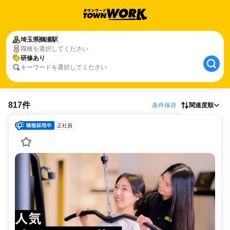
埼玉県
鶴瀬駅
職種を選択してください
研修あり
キーワードを選択してください
817件
条件保存
関連度順
正社員