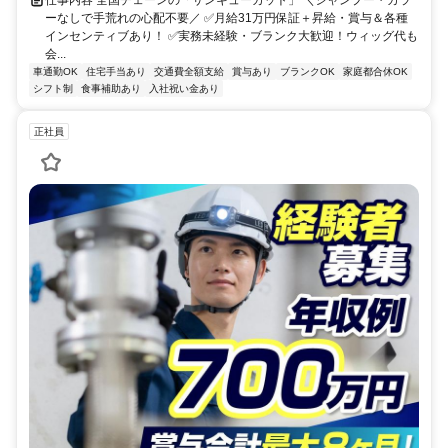
ーなしで手荒れの心配不要／ ✅月給31万円保証＋昇給・賞与＆各種
インセンティブあり！ ✅実務未経験・ブランク大歓迎！ウィッグ代も
会...
車通勤OK
住宅手当あり
交通費全額支給
賞与あり
ブランクOK
家庭都合休OK
シフト制
食事補助あり
入社祝い金あり
正社員