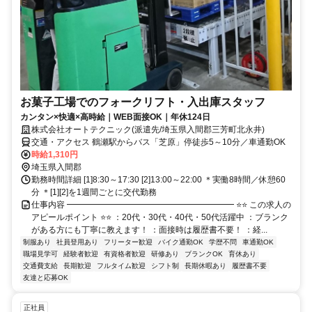
お菓子工場でのフォークリフト・入出庫スタッフ
カンタン×快適×高時給｜WEB面接OK｜年休124日
株式会社オートテクニック(派遣先/埼玉県入間郡三芳町北永井)
交通・アクセス 鶴瀬駅からバス「芝原」停徒歩5～10分／車通勤OK
時給1,310円
埼玉県入間郡
勤務時間詳細 [1]8:30～17:30 [2]13:00～22:00 ＊実働8時間／休憩60
分 ＊[1][2]を1週間ごとに交代勤務
仕事内容 ━━━━━━━━━━━━━━━━━━━━ ⭐⭐ この求人の
アピールポイント ⭐⭐ ：20代・30代・40代・50代活躍中 ：ブランク
がある方にも丁寧に教えます！ ：面接時は履歴書不要！ ：経...
制服あり
社員登用あり
フリーター歓迎
バイク通勤OK
学歴不問
車通勤OK
職場見学可
経験者歓迎
有資格者歓迎
研修あり
ブランクOK
育休あり
交通費支給
長期歓迎
フルタイム歓迎
シフト制
長期休暇あり
履歴書不要
友達と応募OK
正社員