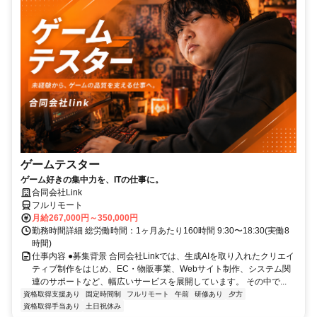
ゲームテスター
ゲーム好きの集中力を、ITの仕事に。
合同会社Link
フルリモート
月給267,000円～350,000円
勤務時間詳細 総労働時間：1ヶ月あたり160時間 9:30〜18:30(実働8
時間)
仕事内容 ●募集背景 合同会社Linkでは、生成AIを取り入れたクリエイ
ティブ制作をはじめ、EC・物販事業、Webサイト制作、システム関
連のサポートなど、幅広いサービスを展開しています。 その中で...
資格取得支援あり
固定時間制
フルリモート
午前
研修あり
夕方
資格取得手当あり
土日祝休み