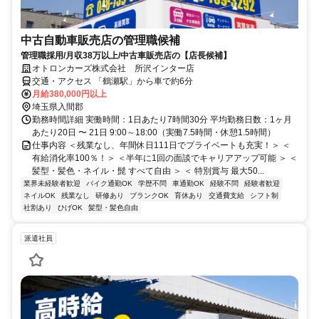
中古自動車販売店の管理職候補
管理職採用/月収38万以上/中古車販売店の【店長候補】
オトロンカーズ株式会社 所沢インター店
交通・アクセス 「鶴瀬駅」から車で約6分
月給380,000円以上
埼玉県入間郡
勤務時間詳細 実働時間：1日あたり7時間30分 平均勤務日数：1ヶ月
あたり20日 〜 21日 9:00～18:00（実働7.5時間・休憩1.5時間）
仕事内容 ＜残業なし、年間休日111日でプライベートも充実！＞ ＜
有給消化率100％！＞ ＜半年に1回の面談でキャリアアップ可能 ＞ ＜
髪型・髪色・ネイル・髭 すべて自由 ＞ ＜ 特別賞与 最大50...
業界未経験者歓迎
バイク通勤OK
学歴不問
車通勤OK
経験不問
経験者歓迎
ネイルOK
残業なし
研修あり
ブランクOK
育休あり
交通費支給
シフト制
社割あり
ひげOK
髪型・髪色自由
派遣社員