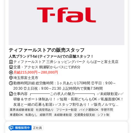
ティファールストアの販売スタッフ
人気ブランドT-fal (ティファール)での店舗スタッフ！
ティファールストア 三井ショッピングパーク ららぽーと富士見店
交通・アクセス 鶴瀬駅からバスにて約6分
月給215,000円～280,000円
埼玉県富士見市
勤務時間詳細 総労働時間：1ヶ月あたり170時間 ⏰平日：9:00～
20:30 ⏰土日祝：9:00～21:30 上記時間内で実働7.5時間
仕事内容 ┏━━━━━この求人の魅力━━━━━┓ ✅未経験歓迎♪ ✅
研修＆サポート体制あり！ ✅短期・長期どちらもOK ✅私服面接OK！
友達と一緒の応募も歓迎♪ ✅スタッフ割引あり！ ✅販売ノルマな...
業界未経験者歓迎
社員登用あり
フリーター歓迎
バイク通勤OK
学歴不問
車通勤OK
転勤なし
経験不問
未経験者歓迎
交通費全額支給
シフト制
正社員