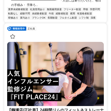
━━━━━━━━━━━━━━━╯ 「大型には乗りたいけど、毎日
の手積み・ 手降ろ...
業界未経験者歓迎
社員登用あり
無期雇用派遣
フリーター歓迎
早朝
学歴不問
転勤なし
経験不問
未経験者歓迎
午前
経験者歓迎
夜間
有資格者歓迎
研修あり
賞与あり
ブランクOK
長期歓迎
フルタイム歓迎
シフト制
深夜
正社員
【鶴瀬店/正社員】24時間ジムのフィットネストレーナ