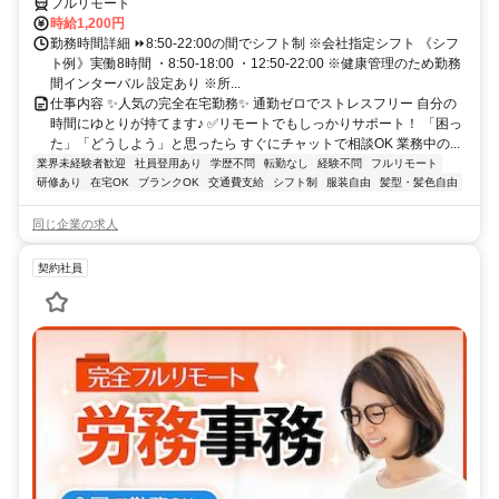
フルリモート
時給1,200円
勤務時間詳細 ⏩8:50-22:00の間でシフト制 ※会社指定シフト 《シフ
ト例》実働8時間 ・8:50-18:00 ・12:50-22:00 ※健康管理のため勤務
間インターバル 設定あり ※所...
仕事内容 ✨人気の完全在宅勤務✨ 通勤ゼロでストレスフリー 自分の
時間にゆとりが持てます♪ ✅リモートでもしっかりサポート！ 「困っ
た」「どうしよう」と思ったら すぐにチャットで相談OK 業務中の...
業界未経験者歓迎
社員登用あり
学歴不問
転勤なし
経験不問
フルリモート
研修あり
在宅OK
ブランクOK
交通費支給
シフト制
服装自由
髪型・髪色自由
同じ企業の求人
契約社員