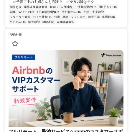
✅子育て中の主婦さんも活躍中！ ✅夕方以降はモク...
制服あり
業界未経験者歓迎
短期（3ヵ月以内）
扶養内勤務OK
週1日からOK
副業・WワークOK
1日4時間以内OK
土日祝のみOK
主婦・主夫歓迎
フリーター歓迎
バイク通勤OK
短期
早朝
シフト自由
学歴不問
車通勤OK
平日のみOK
学生歓迎
経験不問
未経験者歓迎
契約社員
フルリモート 民泊サービスAirbnbのカスタマーサポ