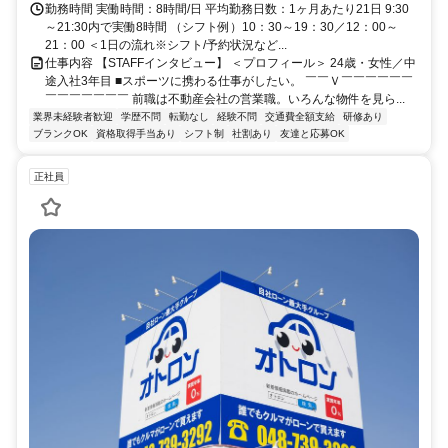
勤務時間 実働時間：8時間/日 平均勤務日数：1ヶ月あたり21日 9:30
～21:30内で実働8時間 （シフト例）10：30～19：30／12：00～
21：00 ＜1日の流れ※シフト/予約状況など...
仕事内容 【STAFFインタビュー】 ＜プロフィール＞ 24歳・女性／中
途入社3年目 ■スポーツに携わる仕事がしたい。 ￣￣Ｖ￣￣￣￣￣￣
￣￣￣￣￣￣￣ 前職は不動産会社の営業職。いろんな物件を見ら...
業界未経験者歓迎
学歴不問
転勤なし
経験不問
交通費全額支給
研修あり
ブランクOK
資格取得手当あり
シフト制
社割あり
友達と応募OK
正社員