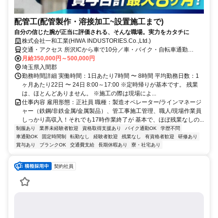
配管工(配管製作・溶接加工~設置施工まで)
自分の信じた腕が正当に評価される、そんな職場。実力をカタチに
株式会社一和工業(HIWA INDUSTORIES.Co.,Ltd.)
交通・アクセス 所沢ICから車で10分／車・バイク・自転車通勤
OK（無料駐車場・駐輪場あり）
月給350,000円～500,000円
埼玉県入間郡
勤務時間詳細 実働時間：1日あたり7時間 〜 8時間 平均勤務日数：1
ヶ月あたり22日 〜 24日 8:00～17:00 ※定時帰りが基本です。 残業
は、ほとんどありません。 ※施工の際は現場によ...
仕事内容 雇用形態：正社員 職種：製造オペレーター/ラインマネージ
ャー（鉄鋼/非鉄金属/金属製品）、管工事施工管理、職人/現場作業員
しっかり高収入！それでも17時作業終了が 基本で、ほぼ残業なしの...
制服あり
業界未経験者歓迎
資格取得支援あり
バイク通勤OK
学歴不問
車通勤OK
固定時間制
転勤なし
経験者歓迎
残業なし
有資格者歓迎
研修あり
賞与あり
ブランクOK
交通費支給
長期休暇あり
寮・社宅あり
契約社員