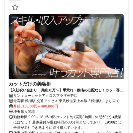
カットだけの美容師
【入社祝い金あり・月給31万〜】手荒れ・腰痛の心配なし！カット専門
店「サンキューカット」｜ブランクOK・1年で技術習得
サンキューカットアクロスプラザ三芳店
最寄駅 鶴瀬駅 交通アクセス 東武鉄道東上本線「鶴瀬駅」より車で6
分
月給310,000円～480,000円
埼玉県入間郡
勤務時間 9:00～18:15の間のシフト制 (実働8時間／休憩60分) ●残業
ほぼなし！ 最終受付が退勤時間の30分前となっており、 19:00には
全員が退社できるように取り組んでいます。 ...
仕事内容 全国チェーンの「サンキューカット」 ＼シャンプー・カラ