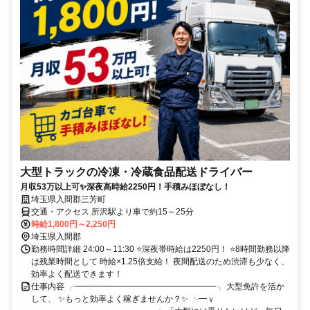
大型トラックの冷凍・冷蔵食品配送ドライバー
月収53万以上可✨深夜高時給2250円！手積みほぼなし！
埼玉県入間郡三芳町
交通・アクセス 所沢駅より車で約15～25分
時給1,800円～2,250円
埼玉県入間郡
勤務時間詳細 24:00～11:30 ⭐深夜帯時給は2250円！ ⭐8時間勤務以降
は残業時間として 時給×1.25倍支給！ 夜間配送のため渋滞も少なく、
効率よく配送できます！
仕事内容 ╭━━━━━━━━━━━━━━━━━╮ 大型免許を活か
して、 ✨もっと効率よく稼ぎませんか？✨ ╰━ｖ