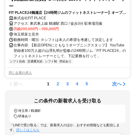
ー
FIT PLACE24鶴瀬店【24時間ジムのフィットネストレーナー】オープニ
ングスタッフ／完全週休2日制／インセンティブあり／FIT PLACE24の
株式会社FIT PLACE
利用無料／フリーな働き方！
アクセス: 東武東上線 鶴瀬駅 西口 / 徒歩3分 駐車場完備
月給200,000円～500,000円
埼玉県富士見市
勤務時間・曜日: ※シフトは本人の希望を考慮して決定します
仕事内容: 【新店OPENにともなうオープニングスタッフ】 YouTube
登録者100万人超の山澤礼明が監修の24時間ジム「FIT PLACE24」の
フィットネストレーナーとして、下記業務を行って...
シフト自由
交通費支給
シフト制
昇給あり
同じ企業の求人
前へ
次へ
1
2
3
4
5
この条件の新着求人を受け取る
埼玉県 / 鶴瀬駅
研修あり
「LINEで受け取る」では、新着求人のほか、おすすめ情報なども配信しま
す。
詳しくはこちら