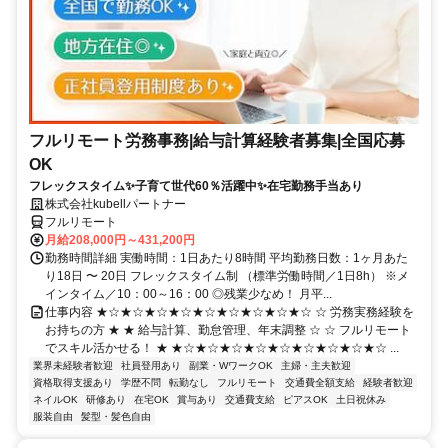
フルリモート労務事務|給与計算経験者募集|全国応募
OK
フレックスタイム✨子育て世代60％活躍中✨在宅勤務手当あり
株式会社kubellパートナー
フルリモート
月給208,000円～431,200円
勤務時間詳細 実働時間：1日あたり8時間 平均勤務日数：1ヶ月あた
り18日 〜 20日 フレックスタイム制 （標準労働時間／1日8h） ※メ
インタイム／10：00～16：00 ◎残業少なめ！ 月平...
仕事内容 ★☆★☆★☆★☆★☆★☆★☆★☆★☆ ☆ 労務実務経験を
お持ちの方 ★ ★ 給与計算、勤怠管理、年末調整 ☆ ☆ フルリモート
でスキル活かせる！ ★ ★☆★☆★☆★☆★☆★☆★☆★☆★☆ ...
業界未経験者歓迎
社員登用あり
副業・WワークOK
主婦・主夫歓迎
資格取得支援あり
学歴不問
転勤なし
フルリモート
交通費全額支給
経験者歓迎
ネイルOK
研修あり
在宅OK
賞与あり
交通費支給
ピアスOK
土日祝休み
服装自由
髪型・髪色自由