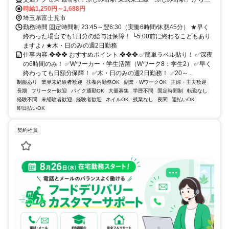
で10分 東武東上線「鶴瀬駅」から徒歩15分 東武東上線「みずほ台
時給1,250円～1,688円
駅」から車で10分
埼玉県富士見市
勤務時間 固定時間制 23:45～翌6:30（実働6時間/休憩45分） ★早く
終わった場合でも1日分の給与は保障！ └5:00前に終わることもあり
ますよ♪ ★木・日のみの週2日勤務
仕事内容 ❖❖❖ おすすめポイント ❖❖❖ ✅簡単ラベル貼り！ ✅深夜
の6時間のみ！ ✅Wワーカー・学生活躍（Wワーク8：学生2） ✅早く
終わっても日額分保障！ ✅木・日のみの週2日勤務！ ✅20～...
制服あり
業界未経験者歓迎
扶養内勤務OK
副業・WワークOK
主婦・主夫歓迎
長期
フリーター歓迎
バイク通勤OK
大量募集
学歴不問
固定時間制
転勤なし
経験不問
未経験者歓迎
経験者歓迎
ネイルOK
残業なし
夜間
週払いOK
即日払いOK
契約社員