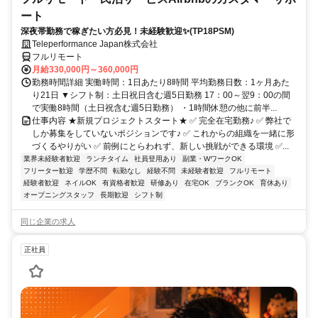
ート
深夜帯勤務で稼ぎたい方必見！未経験歓迎✨(TP18PSM)
Teleperformance Japan株式会社
フルリモート
月給330,000円～360,000円
勤務時間詳細 実働時間：1日あたり8時間 平均勤務日数：1ヶ月あた
り21日 ▼シフト制：土日祝日含む週5日勤務 17：00～翌9：00の間
で実働8時間（土日祝含む週5日勤務） ・1時間休憩の他に前半...
仕事内容 ★新規プロジェクトスタート★ ✅ 完全在宅勤務♪ ✅ 弊社で
しか募集をしていないポジションです♪ ✅ これからの組織を一緒に形
づくるやりがい ✅ 前例にとらわれず、新しい挑戦ができる環境 ✅...
業界未経験者歓迎
ランチタイム
社員登用あり
副業・WワークOK
フリーター歓迎
学歴不問
転勤なし
経験不問
未経験者歓迎
フルリモート
経験者歓迎
ネイルOK
有資格者歓迎
研修あり
在宅OK
ブランクOK
育休あり
オープニングスタッフ
長期歓迎
シフト制
同じ企業の求人
正社員