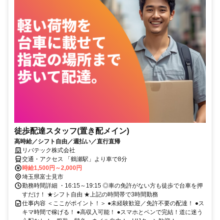
徒歩配達スタッフ(置き配メイン)
高時給／シフト自由／週払い／直行直帰
リバテック株式会社
交通・アクセス 「鶴瀬駅」より車で8分
時給1,500円～2,000円
埼玉県富士見市
勤務時間詳細 ・16:15～19:15 ◎車の免許がない方も徒歩で台車を押
すだけ！ ★シフト自由 ★上記の時間帯で3時間勤務
仕事内容 ＜ここがポイント！＞ ●未経験歓迎／免許不要の配達！ ●ス
キマ時間で稼げる！ ●高収入可能！ ●スマホとペンで完結！道に迷う