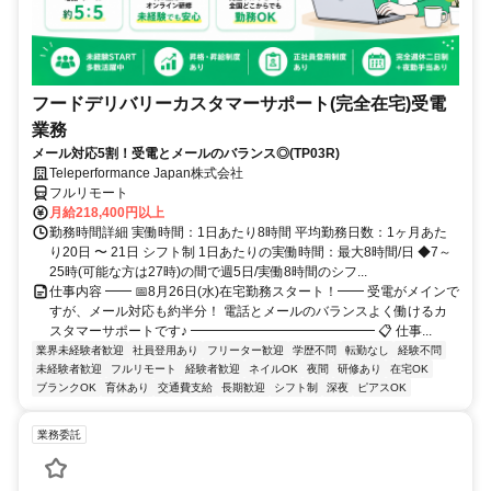
フードデリバリーカスタマーサポート(完全在宅)受電
業務
メール対応5割！受電とメールのバランス◎(TP03R)
Teleperformance Japan株式会社
フルリモート
月給218,400円以上
勤務時間詳細 実働時間：1日あたり8時間 平均勤務日数：1ヶ月あた
り20日 〜 21日 シフト制 1日あたりの実働時間：最大8時間/日 ◆7～
25時(可能な方は27時)の間で週5日/実働8時間のシフ...
仕事内容 ━━ 📅8月26日(水)在宅勤務スタート！━━ 受電がメインで
すが、メール対応も約半分！ 電話とメールのバランスよく働けるカ
スタマーサポートです♪ ━━━━━━━━━━━━━━ 📋 仕事...
業界未経験者歓迎
社員登用あり
フリーター歓迎
学歴不問
転勤なし
経験不問
未経験者歓迎
フルリモート
経験者歓迎
ネイルOK
夜間
研修あり
在宅OK
ブランクOK
育休あり
交通費支給
長期歓迎
シフト制
深夜
ピアスOK
業務委託