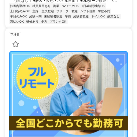
心配なし！ ●服装・髪色・ネイル自由！ ●UIJターン歓迎！ ＜...
扶養内勤務OK
社員登用あり
副業・WワークOK
1日4時間以内OK
土日祝のみOK
主婦・主夫歓迎
フリーター歓迎
シフト自由
学歴不問
平日のみOK
経験不問
未経験者歓迎
午前
経験者歓迎
ネイルOK
残業なし
週払いOK
研修あり
夕方
ブランクOK
正社員