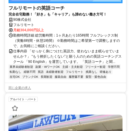
フルリモートの英語コーチ
完全在宅勤務！「好き」も「キャリア」も諦めない働き方可！
90株式会社
フルリモート
月給304,000円以上
勤務時間詳細 総労働時間：1ヶ月あたり165時間 フルフレックス制
（実働8時間・休憩1時間） ※勤務時間はご希望第一で調整しますの
で、お気軽にご相談ください。
仕事内容 「せっかく身につけた英語力、使わないまま眠らせていま
せんか？」 “もう挫折したくない”と願う人のための英語コーチングス
クール 「90 English」を運営しています。 「英語コーチ」と聞...
業界未経験者歓迎
副業・WワークOK
主婦・主夫歓迎
フリーター歓迎
学歴不問
転勤なし
経験不問
英語
未経験者歓迎
フルリモート
残業なし
研修あり
在宅OK
ブランクOK
長期歓迎
服装自由
履歴書不要
髪型・髪色自由
同じ企業の求人
アルバイト・パート