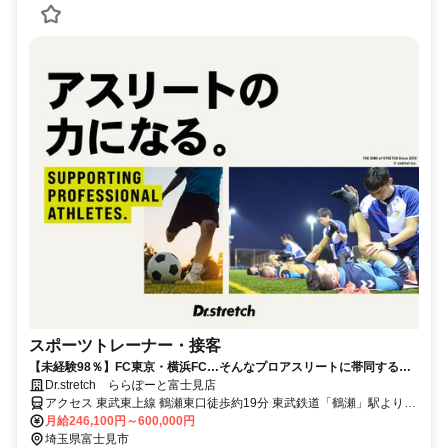
スポーツトレーナー・接客
【未経験98％】FC東京・横浜FC…そんなプロアスリートに帯同する、
グランドトレーナーも目指せます！
Dr.stretch ららぽーと富士見店
アクセス 東武東上線 鶴瀬東口徒歩約19分 東武鉄道「鶴瀬」駅よりバ
ス6分
月給246,100円～600,000円
埼玉県富士見市