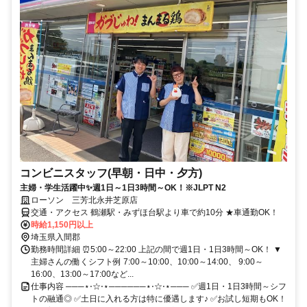
コンビニスタッフ(早朝・日中・夕方)
主婦・学生活躍中✨週1日～1日3時間～OK！※JLPT N2
ローソン 三芳北永井芝原店
交通・アクセス 鶴瀬駅・みずほ台駅より車で約10分 ★車通勤OK！
時給1,150円以上
埼玉県入間郡
勤務時間詳細 ⏰5:00～22:00 上記の間で週1日・1日3時間～OK！ ▼
主婦さんの働くシフト例 7:00～10:00、10:00～14:00、 9:00～
16:00、13:00～17:00など...
仕事内容 ───⋆⋅☆⋅⋆──────⋆⋅☆⋅⋆─── ✅週1日・1日3時間～シフ
トの融通◎ ✅土日に入れる方は特に優遇します♪ ✅お試し短期もOK！