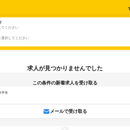
市
市
してください
を選択してください
求人が見つかりませんでした
この条件の新着求人を受け取る
 幸手市
メールで受け取る