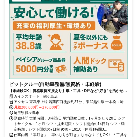
ピットクルー(自動車整備/無資格・未経験)
【未経験OK｜資格取得支援あり】車・工具・DIYなど“好き”を活かせ
る！《年間休日115日／残業代1分単位／月残業10h未満》
カインズオート 鶴ヶ島店
アクセス 東武東上線 若葉西口徒歩約37分、東武越生線 一本松（埼玉
県）徒歩約38分、ＪＲ川越線/ＪＲ八高線 笠幡徒歩約41分 若葉駅から
月給200,000円～270,000円
車で９分
埼玉県鶴ヶ島市
勤務時間 実働時間：8時間/日 平均勤務日数：1ヶ月あたり20日 シフ
トサイクル：1ヶ月 シフト提出期限：シフト開始の14日前 シフト確
定時期：シフト開始の7日前 9:40～19:10（休憩1時間3...
仕事内容 「車好き」「車いじりが好き」じゃなくてもOK！ ＊工具を