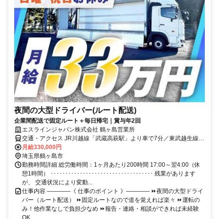
夜間の大型ドライバー(ルート配送)
企業間配送で固定ルート＋毎日帰宅｜賞与年2回
エスラインジャパン株式会社 鶴ヶ島営業所
交通・アクセス JR川越線「武蔵高萩駅」より車で7分／東武越生線
「西大家駅」より車で7分 ＜車通勤OK・鶴ヶ島にある車庫＞
月給330,000円
埼玉県鶴ヶ島市
勤務時間詳細 総労働時間：1ヶ月あたり200時間 17:00～翌4:00（休
憩1時間） ･･･････････････････････････････････ 残業があります
が、 交通状況により変動...
仕事内容 ――――《 仕事のポイント 》―――― ⏩夜間の大型ドライ
バー（ルート配送） ⏩固定ルートなので道を覚えれば楽々 ⏩運転の
み！他作業なしで負担少なめ ⏩報告・連絡・相談ができれば未経験
OK ...