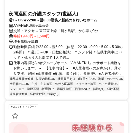
夜間巡回の介護スタッフ(世話人)
週1～OK★22:00～翌6:00勤務／新築のきれいなホーム
AMANEKU鶴ヶ島藤金
交通・アクセス 東武東上線「鶴ヶ島駅」から車で9分
時給1,440円～1,540円
埼玉県鶴ヶ島市
勤務時間詳細 ⏰22:00～翌6:00 （休憩：22:30～0:00・5:00～5:30の
2時間） ＊週1日～OK（日数応相談） ＊シフト制 ＊仮眠休憩中は ベ
ッド・机ありのお部屋で 1人で過...
仕事内容 障がい者グループホーム「AMANEKU」のサポート業務を
お願いします。 ●ー【仕事内容】●ー ■入居者様へのお声かけ、見守
り支援、巡回 ■食事準備 ■配膳、御片付け、食器洗い ■入居者様の...
業界未経験者歓迎
扶養内勤務OK
社員登用あり
週1日からOK
副業・WワークOK
土日祝のみOK
主婦・主夫歓迎
60代も応募可
フリーター歓迎
バイク通勤OK
シフト自由
学歴不問
車通勤OK
職場見学可
平日のみOK
転勤なし
経験不問
未経験者歓迎
経験者歓迎
残業なし
アルバイト・パート