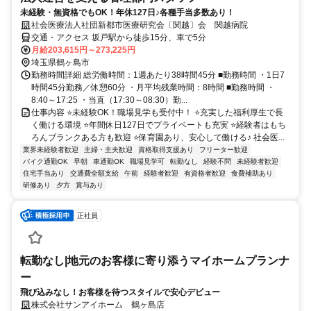
未経験・無資格でもOK！年休127日♪各種手当多数あり！
社会医療法人社団新都市医療研究会〔関越〕会 関越病院
交通・アクセス 坂戸駅から徒歩15分、車で5分
月給203,615円～273,225円
埼玉県鶴ヶ島市
勤務時間詳細 総労働時間：1週あたり38時間45分 ■勤務時間 ・1日7
時間45分勤務／休憩60分 ・月平均残業時間：8時間 ■勤務時間 ・
8:40～17:25 ・当直（17:30～08:30）勤...
仕事内容 ⭐未経験OK！職場見学も受付中！ ⭐充実した福利厚生で長
く働ける環境 ⭐年間休日127日でプライベートも充実 ⭐経験者はもち
ろんブランクある方も歓迎 ⭐保育園あり、安心して働ける♪ 社会医...
業界未経験者歓迎
主婦・主夫歓迎
資格取得支援あり
フリーター歓迎
バイク通勤OK
早朝
車通勤OK
職場見学可
転勤なし
経験不問
未経験者歓迎
住宅手当あり
交通費全額支給
午前
経験者歓迎
有資格者歓迎
食費補助あり
研修あり
夕方
賞与あり
正社員
転勤なし|地元のお客様に寄り添うマイホームプランナ
ー
飛び込みなし！お客様を待つスタイルで安心デビュー
株式会社サンアイホーム 鶴ヶ島店