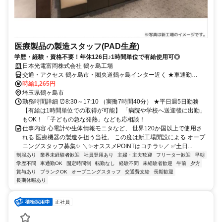
医療製品の製造スタッフ(PAD生産)
学歴・経験・資格不要！年休126日♪1時間単位で有給使用可◎
日本光電富岡株式会社 鶴ヶ島工場
交通・アクセス 鶴ヶ島市・圏央道鶴ヶ島インター近く ★車通勤
OK（駐車場完備）
時給1,265円
埼玉県鶴ヶ島市
勤務時間詳細 ⏰8:30～17:10 （実働7時間40分） ★平日週5日勤務
【有給は1時間単位での取得が可能】 「病院や学校へ送迎後に出勤」
もOK！ 「子どもの急な発熱」なども応相談！
仕事内容 心電計や生体情報モニタなど、 世界120か国以上で使用さ
れる 医療機器の製造を担う当社。 この度は新工場開設による オープ
ニングスタッフ募集✨ ＼✨オススメPOINTはコチラ✨／ ✅土日...
制服あり
業界未経験者歓迎
社員登用あり
主婦・主夫歓迎
フリーター歓迎
早朝
学歴不問
車通勤OK
固定時間制
転勤なし
経験不問
未経験者歓迎
午前
夕方
賞与あり
ブランクOK
オープニングスタッフ
交通費支給
長期歓迎
長期休暇あり
正社員