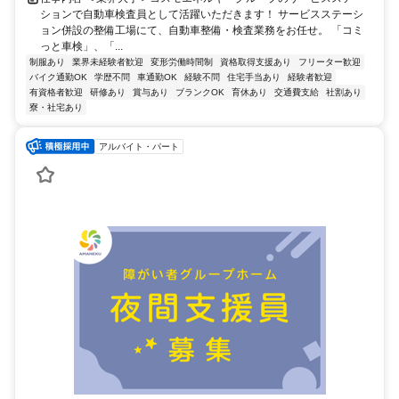
ションで自動車検査員として活躍いただきます！ サービスステーシ
ョン併設の整備工場にて、自動車整備・検査業務をお任せ。 「コミ
っと車検」、「...
制服あり
業界未経験者歓迎
変形労働時間制
資格取得支援あり
フリーター歓迎
バイク通勤OK
学歴不問
車通勤OK
経験不問
住宅手当あり
経験者歓迎
有資格者歓迎
研修あり
賞与あり
ブランクOK
育休あり
交通費支給
社割あり
寮・社宅あり
アルバイト・パート