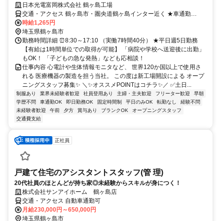
日本光電富岡株式会社 鶴ヶ島工場
交通・アクセス 鶴ヶ島市・圏央道鶴ヶ島インター近く ★車通勤
OK（駐車場完備）
時給1,265円
埼玉県鶴ヶ島市
勤務時間詳細 ⏰8:30～17:10 （実働7時間40分） ★平日週5日勤務
【有給は1時間単位での取得が可能】 「病院や学校へ送迎後に出勤」
もOK！ 「子どもの急な発熱」なども応相談！
仕事内容 心電計や生体情報モニタなど、 世界120か国以上で使用さ
れる 医療機器の製造を担う当社。 この度は新工場開設による オープ
ニングスタッフ募集✨ ＼✨オススメPOINTはコチラ✨／ ✅土日...
制服あり
業界未経験者歓迎
社員登用あり
主婦・主夫歓迎
フリーター歓迎
早朝
学歴不問
車通勤OK
即日勤務OK
固定時間制
平日のみOK
転勤なし
経験不問
未経験者歓迎
午前
夕方
賞与あり
ブランクOK
オープニングスタッフ
交通費支給
正社員
戸建て住宅のアシスタントスタッフ(管 理)
20代社員のほとんどが持ち家◎未経験からスキルが身につく！
株式会社サンアイホーム 鶴ヶ島店
交通・アクセス 自動車通勤可
月給230,000円～650,000円
埼玉県鶴ヶ島市