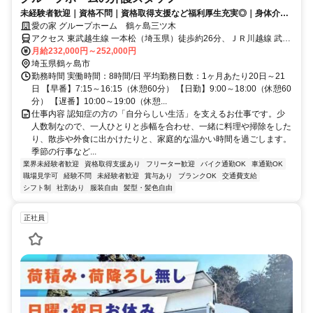
未経験者歓迎｜資格不問｜資格取得支援など福利厚生充実◎｜身体介助
少なめ（対話が中心）
愛の家 グループホーム 鶴ヶ島三ツ木
アクセス 東武越生線 一本松（埼玉県）徒歩約26分、ＪＲ川越線 武蔵
高萩北口徒歩約37分、東武越生線 西大家徒歩約37分 国道407号線、
月給232,000円～252,000円
圏央鶴ヶ島入口すぐそば
埼玉県鶴ヶ島市
勤務時間 実働時間：8時間/日 平均勤務日数：1ヶ月あたり20日～21
日 【早番】7:15～16:15（休憩60分） 【日勤】9:00～18:00（休憩60
分） 【遅番】10:00～19:00（休憩...
仕事内容 認知症の方の「自分らしい生活」を支えるお仕事です。少
人数制なので、一人ひとりと歩幅を合わせ、一緒に料理や掃除をした
り、散歩や外食に出かけたりと、家庭的な温かい時間を過ごします。
季節の行事など...
業界未経験者歓迎
資格取得支援あり
フリーター歓迎
バイク通勤OK
車通勤OK
職場見学可
経験不問
未経験者歓迎
賞与あり
ブランクOK
交通費支給
シフト制
社割あり
服装自由
髪型・髪色自由
正社員