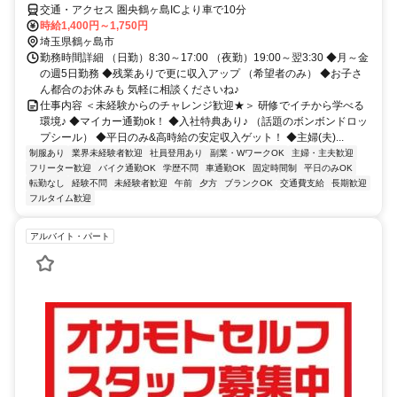
交通・アクセス 圏央鶴ヶ島ICより車で10分
時給1,400円～1,750円
埼玉県鶴ヶ島市
勤務時間詳細 （日勤）8:30～17:00 （夜勤）19:00～翌3:30 ◆月～金
の週5日勤務 ◆残業ありで更に収入アップ （希望者のみ） ◆お子さ
ん都合のお休みも 気軽に相談くださいね♪
仕事内容 ＜未経験からのチャレンジ歓迎★＞ 研修でイチから学べる
環境♪ ◆マイカー通勤ok！ ◆入社特典あり♪ （話題のボンボンドロッ
プシール） ◆平日のみ&高時給の安定収入ゲット！ ◆主婦(夫)...
制服あり
業界未経験者歓迎
社員登用あり
副業・WワークOK
主婦・主夫歓迎
フリーター歓迎
バイク通勤OK
学歴不問
車通勤OK
固定時間制
平日のみOK
転勤なし
経験不問
未経験者歓迎
午前
夕方
ブランクOK
交通費支給
長期歓迎
フルタイム歓迎
アルバイト・パート