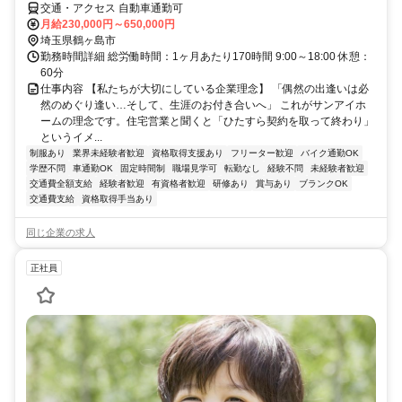
交通・アクセス 自動車通勤可
月給230,000円～650,000円
埼玉県鶴ヶ島市
勤務時間詳細 総労働時間：1ヶ月あたり170時間 9:00～18:00 休憩：
60分
仕事内容 【私たちが大切にしている企業理念】 「偶然の出逢いは必
然のめぐり逢い…そして、生涯のお付き合いへ」 これがサンアイホ
ームの理念です。住宅営業と聞くと「ひたすら契約を取って終わり」
というイメ...
制服あり
業界未経験者歓迎
資格取得支援あり
フリーター歓迎
バイク通勤OK
学歴不問
車通勤OK
固定時間制
職場見学可
転勤なし
経験不問
未経験者歓迎
交通費全額支給
経験者歓迎
有資格者歓迎
研修あり
賞与あり
ブランクOK
交通費支給
資格取得手当あり
同じ企業の求人
正社員