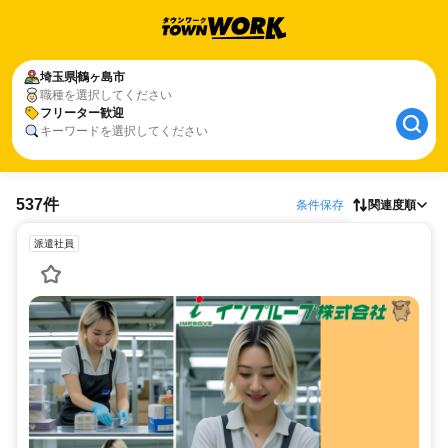
埼玉県
鶴ヶ島市
職種を選択してください
フリーター歓迎
キーワードを選択してください
537件
条件保存
関連度順
派遣社員