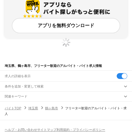
アプリを無料ダウンロード
埼玉県、鶴ヶ島市、フリーター歓迎のアルバイト・バイト求人情報
求人の詳細を表示
条件を追加・変更して検索
市区町村を追加・変更
関連キーワード
埼玉県 鶴ヶ島市 主婦歓迎
埼玉県 鶴ヶ島市 学生歓迎 バイト
埼玉県
駅を追加・変更
バイトTOP
埼玉県
鶴ヶ島市
フリーター歓迎のアルバイト・バイト・求
埼玉県 鶴ヶ島市 学生歓迎 大学生 バイト
埼玉県 川越市 フリーター歓迎 it
埼玉県
すべて
人
埼玉県 フリーター歓迎 高島屋
さいたま市
すべて
職種を追加・変更
JR武蔵野線
西区
北区
大宮区
見沼区
中央区
桜区
浦和区
南区
緑区
岩槻区
東所沢駅
新座駅
北朝霞駅
西浦和駅
武蔵浦和駅
南浦和駅
東浦和駅
東川口駅
南越谷駅
飲食・フードサービス
川越市
熊谷市
川口市
行田市
秩父市
所沢市
飯能市
加須市
本庄市
東松山市
特徴を追加・変更
越谷レイクタウン駅
吉川駅
吉川美南駅
新三郷駅
三郷駅
飲食・フードサービス
すべて
ヘルプ・お問い合わせ
サイトマップ
利用規約・プライバシーポリシー
春日部市
狭山市
羽生市
鴻巣市
深谷市
上尾市
草加市
越谷市
蕨市
戸田市
入間市