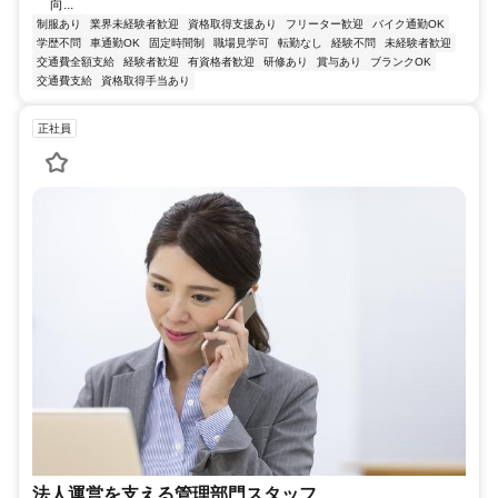
向...
制服あり
業界未経験者歓迎
資格取得支援あり
フリーター歓迎
バイク通勤OK
学歴不問
車通勤OK
固定時間制
職場見学可
転勤なし
経験不問
未経験者歓迎
交通費全額支給
経験者歓迎
有資格者歓迎
研修あり
賞与あり
ブランクOK
交通費支給
資格取得手当あり
正社員
法人運営を支える管理部門スタッフ