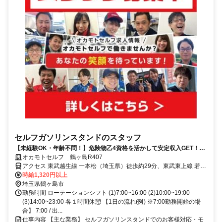
セルフガソリンスタンドのスタッフ
【未経験OK・年齢不問！】危険物乙4資格を活かして安定収入GET！シ
フト融通◎家族も使える給油社割あり！
オカモトセルフ 鶴ヶ島R407
アクセス 東武越生線 一本松（埼玉県）徒歩約29分、東武東上線 若葉
西口徒歩約32分、東武東上線 坂戸南口徒歩約36分
時給1,320円以上
埼玉県鶴ヶ島市
勤務時間 ローテーションシフト (1)7:00~16:00 (2)10:00~19:00
(3)14:00~23:00 各１時間休憩 【1日の流れ(例) ※7:00勤務開始の場
合】 7:00 / 出...
仕事内容 【主な業務】 セルフガソリンスタンドでのお客様対応・モ