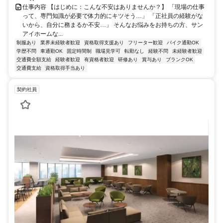
仕事内容 【はじめに：こんな不安はありませんか？】 「現場の仕事
って、専門知識が必要で体力的にキツそう…」 「正社員の経験がな
いから、自分に務まるか不安…」 そんなお悩みをお持ちの方、サン
アイホームな...
制服あり
業界未経験者歓迎
資格取得支援あり
フリーター歓迎
バイク通勤OK
学歴不問
車通勤OK
固定時間制
職場見学可
転勤なし
経験不問
未経験者歓迎
交通費全額支給
経験者歓迎
有資格者歓迎
研修あり
賞与あり
ブランクOK
交通費支給
資格取得手当あり
契約社員