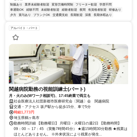
制服あり
業界未経験者歓迎
変形労働時間制
フリーター歓迎
学歴不問
車通勤OK
経験不問
未経験者歓迎
経験者歓迎
夜間
有資格者歓迎
研修あり
夕方
賞与あり
ブランクOK
交通費支給
長期歓迎
深夜
長期休暇あり
アルバイト・パート
関越病院勤務の視能訓練士(パート)
月・火のみ(Wワーク相談可)、17:45終業で両立も
社会医療法人社団新都市医療研究会〔関越〕会 関越病院
交通・アクセス 坂戸駅から徒歩15分、車で5分
時給1,773円
埼玉県鶴ヶ島市
勤務時間詳細 【勤務曜日】 月曜日・火曜日の週2日 【勤務時間】
09：00 ～ 17：45 （実働7時間45分） ★週15時間30分勤務 ★残業は
ほとんどありません。 ※外来状況により残業が発生...