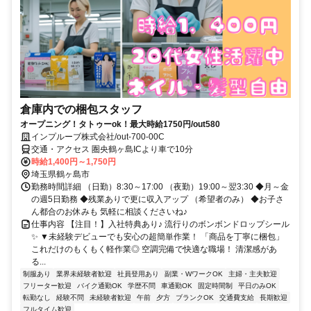
倉庫内での梱包スタッフ
オープニング！タトゥーok！最大時給1750円/out580
インプルーブ株式会社/out-700-00C
交通・アクセス 圏央鶴ヶ島ICより車で10分
時給1,400円～1,750円
埼玉県鶴ヶ島市
勤務時間詳細 （日勤）8:30～17:00 （夜勤）19:00～翌3:30 ◆月～金
の週5日勤務 ◆残業ありで更に収入アップ （希望者のみ） ◆お子さ
ん都合のお休みも 気軽に相談くださいね♪
仕事内容 【注目！】入社特典あり♪ 流行りのボンボンドロップシール
✨ ▼未経験デビューでも安心の超簡単作業！ 「商品を丁寧に梱包」
これだけのもくもく軽作業◎ 空調完備で快適な職場！ 清潔感があ
る...
制服あり
業界未経験者歓迎
社員登用あり
副業・WワークOK
主婦・主夫歓迎
フリーター歓迎
バイク通勤OK
学歴不問
車通勤OK
固定時間制
平日のみOK
転勤なし
経験不問
未経験者歓迎
午前
夕方
ブランクOK
交通費支給
長期歓迎
フルタイム歓迎