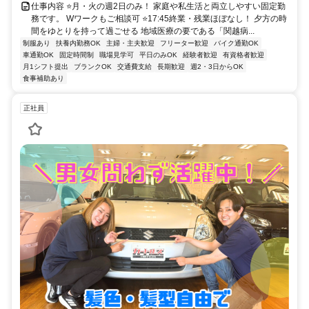
仕事内容 ⭐月・火の週2日のみ！ 家庭や私生活と両立しやすい固定勤
務です。 Wワークもご相談可 ⭐17:45終業・残業ほぼなし！ 夕方の時
間をゆとりを持って過ごせる 地域医療の要である「関越病...
制服あり
扶養内勤務OK
主婦・主夫歓迎
フリーター歓迎
バイク通勤OK
車通勤OK
固定時間制
職場見学可
平日のみOK
経験者歓迎
有資格者歓迎
月1シフト提出
ブランクOK
交通費支給
長期歓迎
週2・3日からOK
食事補助あり
正社員