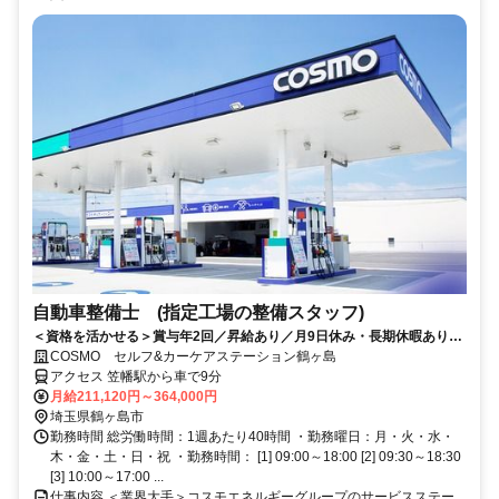
自動車整備士 (指定工場の整備スタッフ)
＜資格を活かせる＞賞与年2回／昇給あり／月9日休み・長期休暇あり／
残業20時間以内／福利厚生や制度も充実◎／資格取得支援制度あり
COSMO セルフ&カーケアステーション鶴ヶ島
アクセス 笠幡駅から車で9分
月給211,120円～364,000円
埼玉県鶴ヶ島市
勤務時間 総労働時間：1週あたり40時間 ・勤務曜日：月・火・水・
木・金・土・日・祝 ・勤務時間： [1] 09:00～18:00 [2] 09:30～18:30
[3] 10:00～17:00 ...
仕事内容 ＜業界大手＞コスモエネルギーグループのサービスステー