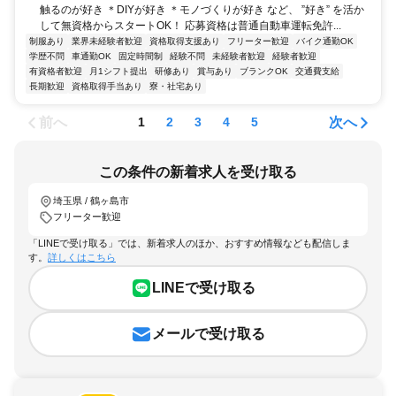
触るのが好き ＊DIYが好き ＊モノづくりが好き など、 ”好き” を活か
して無資格からスタートOK！ 応募資格は普通自動車運転免許...
制服あり
業界未経験者歓迎
資格取得支援あり
フリーター歓迎
バイク通勤OK
学歴不問
車通勤OK
固定時間制
経験不問
未経験者歓迎
経験者歓迎
有資格者歓迎
月1シフト提出
研修あり
賞与あり
ブランクOK
交通費支給
長期歓迎
資格取得手当あり
寮・社宅あり
前へ
次へ
1
2
3
4
5
この条件の新着求人を受け取る
埼玉県 / 鶴ヶ島市
フリーター歓迎
「LINEで受け取る」では、新着求人のほか、おすすめ情報なども配信しま
す。
詳しくはこちら
LINEで受け取る
メールで受け取る