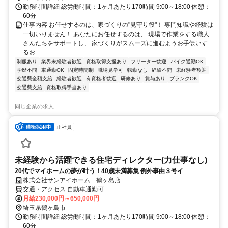
勤務時間詳細 総労働時間：1ヶ月あたり170時間 9:00～18:00 休憩：
60分
仕事内容 お任せするのは、家づくりの"見守り役"！ 専門知識や経験は
一切いりません！ あなたにお任せするのは、 現場で作業をする職人
さんたちをサポートし、 家づくりがスムーズに進むようお手伝いす
るお...
制服あり
業界未経験者歓迎
資格取得支援あり
フリーター歓迎
バイク通勤OK
学歴不問
車通勤OK
固定時間制
職場見学可
転勤なし
経験不問
未経験者歓迎
交通費全額支給
経験者歓迎
有資格者歓迎
研修あり
賞与あり
ブランクOK
交通費支給
資格取得手当あり
同じ企業の求人
正社員
未経験から活躍できる住宅ディレクター(力仕事なし)
20代でマイホームの夢が叶う！40歳未満募集 例外事由３号イ
株式会社サンアイホーム 鶴ヶ島店
交通・アクセス 自動車通勤可
月給230,000円～650,000円
埼玉県鶴ヶ島市
勤務時間詳細 総労働時間：1ヶ月あたり170時間 9:00～18:00 休憩：
60分