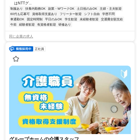
はNTTグ...
制服あり
扶養内勤務OK
副業・WワークOK
土日祝のみOK
主婦・主夫歓迎
60代も応募可
資格取得支援あり
フリーター歓迎
シフト自由
学歴不問
車通勤OK
固定時間制
平日のみOK
学生歓迎
未経験者歓迎
交通費全額支給
午前
経験者歓迎
有資格者歓迎
研修あり
同じ企業の求人
正社員
グループホームの介護スタッフ