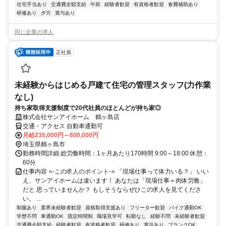
住宅手当あり
交通費全額支給
午前
経験者歓迎
有資格者歓迎
食費補助あり
研修あり
夕方
賞与あり
同じ企業の求人
正社員
未経験からはじめる戸建て住宅の管理スタッフ(力作業
なし)
持ち家取得支援制度で20代社員のほとんどが持ち家◎
株式会社サンアイホーム 鶴ヶ島店
交通・アクセス 自動車通勤可
月給230,000円～600,000円
埼玉県鶴ヶ島市
勤務時間詳細 総労働時間：1ヶ月あたり170時間 9:00～18:00 休憩：
60分
仕事内容 ⭐-この求人のポイント-⭐ 「現場仕事って体力いる？」 いい
え、サンアイホームは違います！ あなたは「現場仕事＝肉体労働」
だと 思っていませんか？ もしそうならぜひこの求人を見てくださ
い。 ...
制服あり
業界未経験者歓迎
資格取得支援あり
フリーター歓迎
バイク通勤OK
学歴不問
車通勤OK
固定時間制
職場見学可
転勤なし
経験不問
未経験者歓迎
交通費全額支給
経験者歓迎
有資格者歓迎
研修あり
賞与あり
ブランクOK