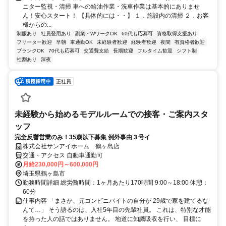
ニター監視・清掃 車への給油作業・洗車作業は基本的にありませ
ん！安心スタート！ 【具体的には・・】 １．施設内の清掃 ２．お客
様からの...
制服あり
社員登用あり
副業・WワークOK
60代も応募可
資格取得支援あり
フリーター歓迎
早朝
車通勤OK
未経験者歓迎
経験者歓迎
夜間
有資格者歓迎
ブランクOK
70代も応募可
交通費支給
長期歓迎
フルタイム歓迎
シフト制
社割あり
深夜
正社員
未経験から始めるモデルルームでの接客・ご案内スタ
ッフ
完全反響営業のみ！35歳以下募集 例外事由３号イ
株式会社サンアイホーム 鶴ヶ島店
交通・アクセス 自動車通勤可
月給230,000円～600,000円
埼玉県鶴ヶ島市
勤務時間詳細 総労働時間：1ヶ月あたり170時間 9:00～18:00 休憩：
60分
仕事内容 「まさか、元コンビニバイトの自分が 29歳で家を建てるな
んて…」 そう語るのは、入社5年目の先輩社員。 これは、特別な才能
を持った人の話ではありません。 地道に知識吸収を行い、 目標に