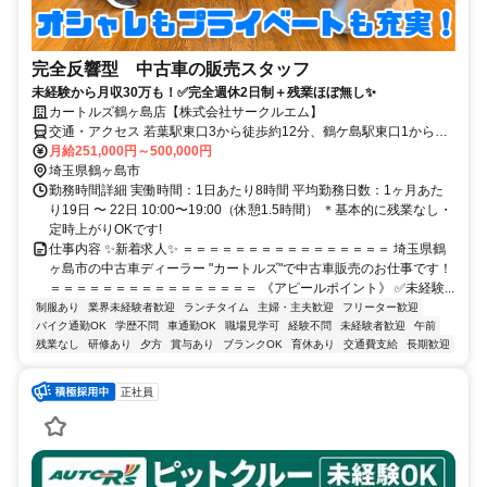
完全反響型 中古車の販売スタッフ
未経験から月収30万も！✅完全週休2日制＋残業ほぼ無し✨
カートルズ鶴ヶ島店【株式会社サークルエム】
交通・アクセス 若葉駅東口3から徒歩約12分、鶴ケ島駅東口1から徒
歩約15分、坂戸(埼玉県)駅南口から徒歩約34分
月給251,000円～500,000円
埼玉県鶴ヶ島市
勤務時間詳細 実働時間：1日あたり8時間 平均勤務日数：1ヶ月あた
り19日 〜 22日 10:00〜19:00（休憩1.5時間） ＊基本的に残業なし・
定時上がりOKです!
仕事内容 ✨新着求人✨ ＝＝＝＝＝＝＝＝＝＝＝＝＝＝＝＝ 埼玉県鶴
ヶ島市の中古車ディーラー "カートルズ"で中古車販売のお仕事です！
＝＝＝＝＝＝＝＝＝＝＝＝＝＝＝＝ 《アピールポイント》 ✅未経験...
制服あり
業界未経験者歓迎
ランチタイム
主婦・主夫歓迎
フリーター歓迎
バイク通勤OK
学歴不問
車通勤OK
職場見学可
経験不問
未経験者歓迎
午前
残業なし
研修あり
夕方
賞与あり
ブランクOK
育休あり
交通費支給
長期歓迎
正社員