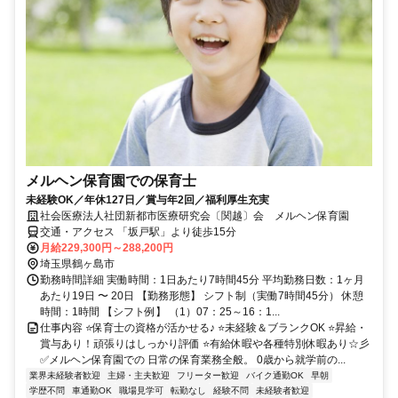
メルヘン保育園での保育士
未経験OK／年休127日／賞与年2回／福利厚生充実
社会医療法人社団新都市医療研究会〔関越〕会 メルヘン保育園
交通・アクセス 「坂戸駅」より徒歩15分
月給229,300円～288,200円
埼玉県鶴ヶ島市
勤務時間詳細 実働時間：1日あたり7時間45分 平均勤務日数：1ヶ月
あたり19日 〜 20日 【勤務形態】 シフト制（実働7時間45分） 休憩
時間：1時間 【シフト例】 （1）07：25～16：1...
仕事内容 ⭐保育士の資格が活かせる♪ ⭐未経験＆ブランクOK ⭐昇給・
賞与あり！頑張りはしっかり評価 ⭐有給休暇や各種特別休暇あり☆彡
✅メルヘン保育園での 日常の保育業務全般。 0歳から就学前の...
業界未経験者歓迎
主婦・主夫歓迎
フリーター歓迎
バイク通勤OK
早朝
学歴不問
車通勤OK
職場見学可
転勤なし
経験不問
未経験者歓迎