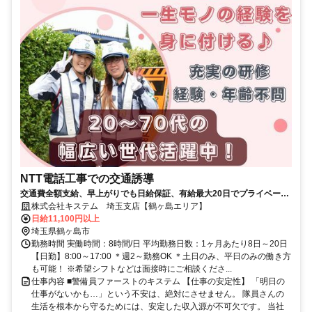
NTT電話工事での交通誘導
交通費全額支給、早上がりでも日給保証、有給最大20日でプライベート
も充実、安定収入！！資格取得した方は手当あり！業務中の装備品は無
株式会社キステム 埼玉支店【鶴ヶ島エリア】
料支給で自己負担なし！定年制度もなく、シニアの方も活躍中！9割の
日給11,100円以上
方が、未経験入社から活躍していて、どなたでも安心して働ける環境で
埼玉県鶴ヶ島市
す！大手上場企業のグループで、仕事もプライベートも安定を実現した
勤務時間 実働時間：8時間/日 平均勤務日数：1ヶ月あたり8日～20日
い方は、まずは一度ご応募ください！
【日勤】8:00～17:00 ＊週2～勤務OK ＊土日のみ、平日のみの働き方
も可能！ ※希望シフトなどは面接時にご相談くださ...
仕事内容 ■警備員ファーストのキステム 【仕事の安定性】 「明日の
仕事がないかも…」という不安は、絶対にさせません。 隊員さんの
生活を根本から守るためには、安定した収入源が不可欠です。 当社