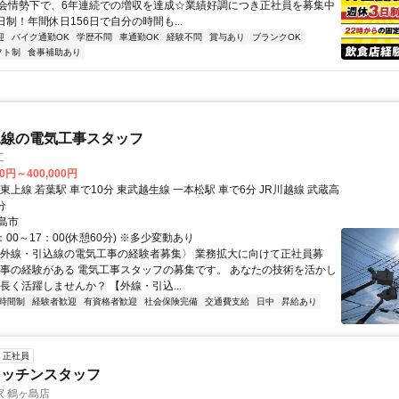
会情勢下で、6年連続での増収を達成☆業績好調につき正社員を募集中
日制！年間休日156日で自分の時間も...
迎
バイク通勤OK
学歴不問
車通勤OK
経験不問
賞与あり
ブランクOK
フト制
食事補助あり
込線の電気工事スタッフ
工
00円～400,000円
東上線 若葉駅 車で10分 東武越生線 一本松駅 車で6分 JR川越線 武蔵高
分
島市
：00～17：00(休憩60分) ※多少変動あり
〈外線・引込線の電気工事の経験者募集〉 業務拡大に向けて正社員募
工事の経験がある 電気工事スタッフの募集です。 あなたの技術を活かし
長く活躍しませんか？ 【外線・引込...
時間制
経験者歓迎
有資格者歓迎
社会保険完備
交通費支給
日中
昇給あり
正社員
キッチンスタッフ
 鶴ヶ島店