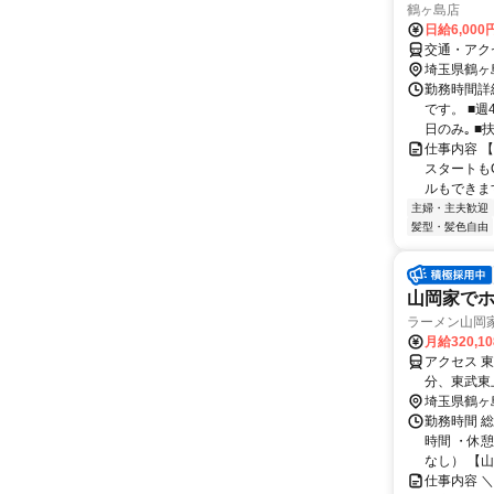
鶴ヶ島店
日給6,000
交通・アク
埼玉県鶴ヶ
勤務時間詳細
です。 ■
日のみ｡ ■扶
仕事内容 
スタートも
ルもできます
主婦・主夫歓迎
髪型・髪色自由
山岡家でホ
ラーメン山岡家
月給320,1
アクセス 
分、東武東
埼玉県鶴ヶ
勤務時間 総
時間 ・休
なし） 【山
仕事内容 