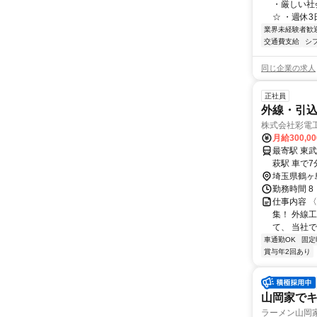
・厳しい社
☆ ・週休3
業界未経験者歓
交通費支給
シ
同じ企業の求人
正社員
外線・引
株式会社彩電
月給300,0
最寄駅 東武
萩駅 車で7
埼玉県鶴ヶ
勤務時間 8
仕事内容 
集！ 外線
て、 当社で
車通勤OK
固定
賞与年2回あり
山岡家で
ラーメン山岡家