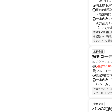
「坂戸西ス
埼玉県坂戸
勤務時間詳細
・就業時間：
仕事内容 
の方必見！
【こんなお
業界未経験者歓
車通勤OK
職場
育休あり
交通
業務委託
探究コー
株式会社ミエ
月給200,0
フルリモー
勤務時間詳細
仕事内容 
いを、カリ
社員登用あり
シフト制
ピアス
業務委託
パンの宅配