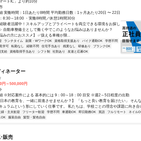
マートIC」より約10分
市
 実働時間：1日あたり8時間 平均勤務日数：1ヶ月あたり20日 〜 22日
8:30～18:00 ・実働8時間／休憩1時間30分
✨経験者活躍中！スキルアップとプライベートを両立できる環境をお探し
✨ 自動車整備士として働く中でこのようなお悩みはありませんか？
悩みの方におススメ】 ✅扱える車種が限...
迎
ランチタイム
副業・WワークOK
資格取得支援あり
バイク通勤OK
学歴不問
見学可
転勤なし
経験不問
住宅手当あり
残業なし
研修あり
ブランクOK
費支給
資格取得手当あり
シフト制
社割あり
友達と応募OK
ディネーター
タ
00円～500,000円
ト
 ※対応案件による 基本的には 9：00～18：00 目安 ※週2～5日程度の出勤
【日本の教育を、一緒に前進させませんか？】 「もっと良い教育を届けたい」 そん
キュラムという形にしていく仕事です。 私たちは、学校ごとの理念や課題に向き合いな
主婦・主夫歓迎
フリーター歓迎
学歴不問
車通勤OK
即日勤務OK
英語
フルリモート
ネイルO
OK
服装自由
髪型・髪色自由
･販売