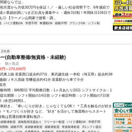
岡家ならでは...
＼初月度から月収30万円を保証！／ ・厳しい社会情勢下で、6年連続で
成☆業績好調につき正社員を募集中☆ ・週休3日制！年間休日156日で
◎ 【ラーメン山岡家で接客・調...
迎
バイク通勤OK
学歴不問
車通勤OK
経験不問
ブランクOK
シフト制
正社員
ー(自動車整備/無資格・未経験)
ト 鶴ヶ島店
00円～270,000円
東武東上線 若葉西口徒歩約37分、東武越生線 一本松（埼玉県）徒歩約38
越線/ＪＲ八高線 笠幡徒歩約41分 若葉駅から車で９分
島市
実働時間：8時間/日 平均勤務日数：1ヶ月あたり20日 シフトサイクル：1
ト提出期限：シフト開始の14日前 シフト確定時期：シフト開始の7日前
10（休憩1時間3...
「車好き」「車いじりが好き」じゃなくてもOK！ ＊工具を触るのが好き
き ＊モノづくりが好き など、 ”好き” を活かして無資格からスタート
資格は普通自動車運転免許...
未経験者歓迎
資格取得支援あり
フリーター歓迎
バイク通勤OK
学歴不問
時間制
経験不問
未経験者歓迎
経験者歓迎
有資格者歓迎
月1シフト提出
あり
ブランクOK
交通費支給
長期歓迎
資格取得手当あり
寮・社宅あり