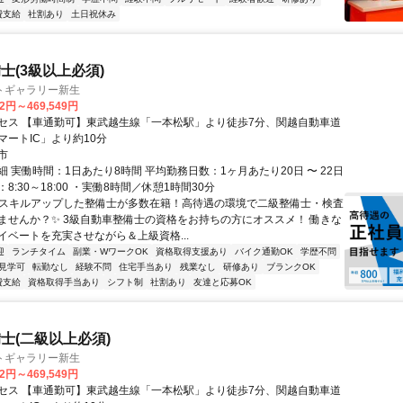
費支給
社割あり
土日祝休み
士(3級以上必須)
トギャラリー新生
32円～469,549円
セス 【車通勤可】東武越生線「一本松駅」より徒歩7分、関越自動車道
マートIC」より約10分
市
 実働時間：1日あたり8時間 平均勤務日数：1ヶ月あたり20日 〜 22日
8:30～18:00 ・実働8時間／休憩1時間30分
✨スキルアップした整備士が多数在籍！高待遇の環境で二級整備士・検査
ませんか？✨ 3級自動車整備士の資格をお持ちの方にオススメ！ 働きな
イベートを充実させながら＆上級資格...
迎
ランチタイム
副業・WワークOK
資格取得支援あり
バイク通勤OK
学歴不問
見学可
転勤なし
経験不問
住宅手当あり
残業なし
研修あり
ブランクOK
費支給
資格取得手当あり
シフト制
社割あり
友達と応募OK
士(二級以上必須)
トギャラリー新生
32円～469,549円
セス 【車通勤可】東武越生線「一本松駅」より徒歩7分、関越自動車道