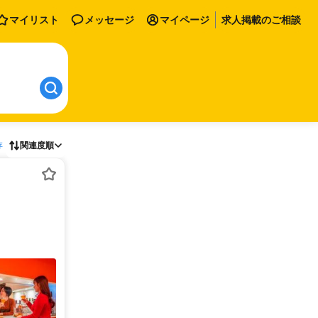
マイリスト
メッセージ
マイページ
求人掲載のご相談
存
関連度順