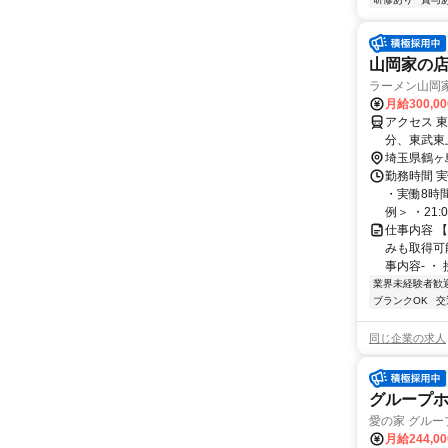
山岡家の
ラーメン山岡家
月給300,0
アクセス 
分、東武東
埼玉県鶴ヶ
勤務時間 実
・実働8時
例＞ ・21:00
仕事内容 
みも取得可
事内容- ・
業界未経験者歓
ブランクOK
交
同じ企業の求人
グループ
愛の家 グル
月給244,0