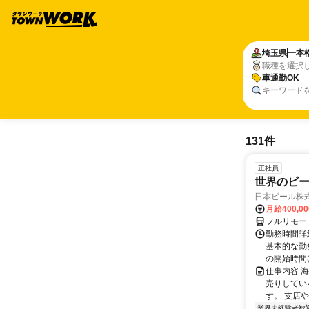
埼玉県
一本
職種を選択
車通勤OK
キーワード
131件
正社員
世界のビ
日本ビール株
月給400,0
フルリモー
勤務時間詳細
基本的な勤務
の開始時間は
仕事内容 
売りしてい
す。 支店
業界未経験者歓