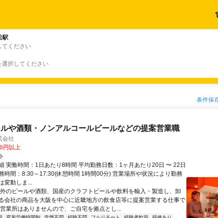
松駅
してください
を選択してください
条件保
ールや酒類・ノンアルコールビールなどの提案営業職
式会社
00円以上
ト
 実働時間：1日あたり8時間 平均勤務日数：1ヶ月あたり20日 〜 22日
時間：8:30～17:30(休憩時間 1時間00分) 営業場所や状況により勤務
変動しま...
海外のビールや酒類、国産のクラフトビールや飲料を輸入・製造し、卸
る会社の商品を大阪を中心に近畿地方の飲食店等に提案営業する仕事で
や営業所はありませんので、ご自宅を拠点とし...
迎
変形労働時間制
学歴不問
経験不問
フルリモート
経験者歓迎
研修あり