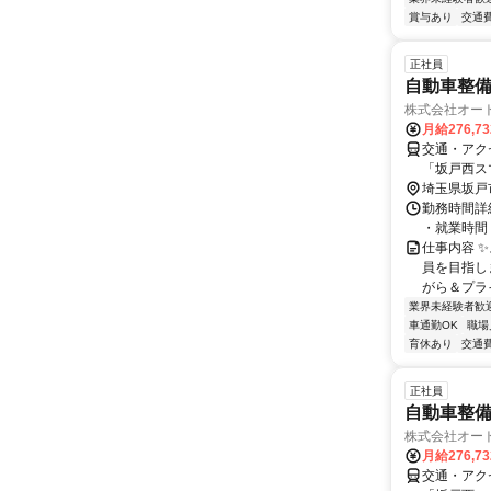
賞与あり
交通
正社員
自動車整備
株式会社オー
月給276,7
交通・アク
「坂戸西ス
埼玉県坂戸
勤務時間詳細
・就業時間：
仕事内容 
員を目指し
がら＆プラ
業界未経験者歓
車通勤OK
職場
育休あり
交通
正社員
自動車整備
株式会社オー
月給276,7
交通・アク