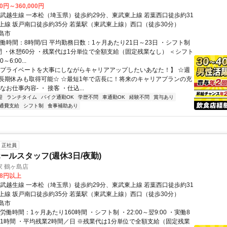
00円～360,000円
東武越生線 一本松（埼玉県）徒歩約29分、東武東上線 若葉西口徒歩約31
上線 坂戸南口徒歩約35分 若葉駅（東武東上線）西口（徒歩30分）
島市
働時間：8時間/日 平均勤務日数：1ヶ月あたり21日～23日 ・シフト制
間 ・休憩60分 ・残業代は1分単位で全額支給（固定残業なし） ＜シフト
～6:00...
【プライベートを大事にしながらキャリアアップしたいあなた！】 ☆週
長期休みも取得可能☆ ☆最短1年で店長に！将来のキャリアプランの充
なお仕事内容- ・ 接客 ・仕込...
迎
ランチタイム
バイク通勤OK
学歴不問
車通勤OK
経験不問
賞与あり
通費支給
シフト制
食事補助あり
正社員
ールスタッフ(週休3日/夜勤)
 鶴ヶ島店
08円以上
東武越生線 一本松（埼玉県）徒歩約29分、東武東上線 若葉西口徒歩約31
上線 坂戸南口徒歩約35分 若葉駅（東武東上線）西口（徒歩30分）
島市
労働時間：1ヶ月あたり160時間 ・シフト制 ・22:00～翌9:00 ・実働8
憩1時間 ・平均残業2時間／日 ※残業代は1分単位で全額支給（固定残業