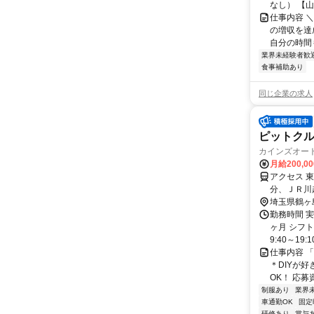
なし） 【山
仕事内容 
の増収を達
自分の時間も
業界未経験者歓
食事補助あり
同じ企業の求人
ピットクル
カインズオー
月給200,0
アクセス 
分、ＪＲ川
埼玉県鶴ヶ
勤務時間 
ヶ月 シフ
9:40～19:
仕事内容 
＊DIYが好
OK！ 応募
制服あり
業界
車通勤OK
固定
研修あり
賞与