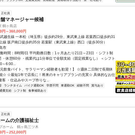
正社員
店舗マネージャー候補
 鶴ヶ島店
00円～360,000円
東武越生線 一本松（埼玉県）徒歩約29分、東武東上線 若葉西口徒歩約31
上線 坂戸南口徒歩約35分 若葉駅（東武東上線）西口（徒歩30分）
島市
働時間：8時間/日 平均勤務日数：1ヶ月あたり21日～23日 ・シフト制
間 ・休憩60分 ・残業代は1分単位で全額支給（固定残業なし） ＜シフト
～6:00...
【元飲食バイト、サラリーマン経験者も歓迎！】 ☆週休二日制で長期休
能☆ ☆最短1年で店長に！将来のキャリアプランの充実☆ 具体的なお仕
 接客 ・仕込みやスープ作りな...
迎
ランチタイム
バイク通勤OK
学歴不問
車通勤OK
経験不問
賞与あり
通費支給
シフト制
食事補助あり
正社員
ホームの介護福祉士
ープホーム 鶴ヶ島三ツ木
00円～252,000円