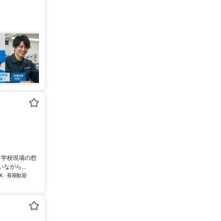
な学校現場の想
がら...
K
長期歓迎