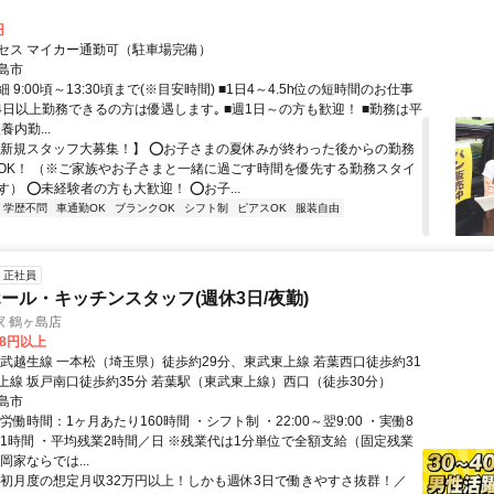
円
セス マイカー通勤可（駐車場完備）
島市
 9:00頃～13:30頃まで(※目安時間) ■1日4～4.5h位の短時間のお仕事
週4日以上勤務できるの方は優遇します｡ ■週1日～の方も歓迎！ ■勤務は平
養内勤...
【新規スタッフ大募集！】 ⭕お子さまの夏休みが終わった後からの勤務
OK！ （※ご家族やお子さまと一緒に過ごす時間を優先する勤務スタイ
） ⭕未経験者の方も大歓迎！ ⭕お子...
学歴不問
車通勤OK
ブランクOK
シフト制
ピアスOK
服装自由
正社員
ール・キッチンスタッフ(週休3日/夜勤)
 鶴ヶ島店
08円以上
東武越生線 一本松（埼玉県）徒歩約29分、東武東上線 若葉西口徒歩約31
上線 坂戸南口徒歩約35分 若葉駅（東武東上線）西口（徒歩30分）
島市
労働時間：1ヶ月あたり160時間 ・シフト制 ・22:00～翌9:00 ・実働8
憩1時間 ・平均残業2時間／日 ※残業代は1分単位で全額支給（固定残業
岡家ならでは...
＼初月度の想定月収32万円以上！しかも週休3日で働きやすさ抜群！／