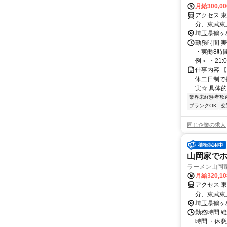
月給300,0
アクセス 
分、東武東
埼玉県鶴ヶ
勤務時間 実
・実働8時
例＞ ・21:00
仕事内容 
休二日制で
実☆ 具体的
業界未経験者歓
ブランクOK
交
同じ企業の求人
山岡家でホ
ラーメン山岡家
月給320,1
アクセス 
分、東武東
埼玉県鶴ヶ
勤務時間 総
時間 ・休