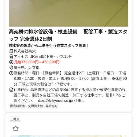
高架橋の排水管設備・検査設備 配管工事・製造スタ
ッフ 完全週休2日制
排水管の製造から工事を行う作業スタッフ募集！
株式会社共栄
アクセス: JR蓮田駅下車～バス15分
月給370,000円～450,000円
埼玉県北足立郡
勤務時間・曜日: 【勤務時間】 完全週休2日（土曜日・日曜日） 工場
8:00～17:30（製造・加工） 現場8:00～17:00（設置工事） ※休憩90
分 工場と現場の割合は3：7程です。...
仕事内容: 高速道路などの高架橋に設置する排水管や橋梁付属物の設
置工事と、製品を自社工場で製造・加工する仕事です。是非HPをご
覧ください。 https://kk-kyouei.co.jp/ 仕事...
固定時間制
交通費支給
昇給あり
正社員