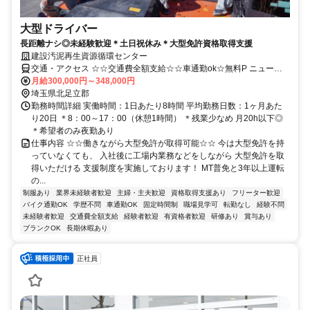
大型ドライバー
長距離ナシ◎未経験歓迎＊土日祝休み＊大型免許資格取得支援
建設汚泥再生資源循環センター
交通・アクセス ☆☆交通費全額支給☆☆車通勤ok☆無料P ニューシ
ャトル丸山駅より徒歩13分、湘南新宿ライン(宇都宮・横須賀線)蓮田
月給300,000円～348,000円
駅より車9分
埼玉県北足立郡
勤務時間詳細 実働時間：1日あたり8時間 平均勤務日数：1ヶ月あた
り20日 ＊8：00～17：00（休憩1時間） ＊残業少なめ 月20h以下◎
＊希望者のみ夜勤あり
仕事内容 ☆☆働きながら大型免許が取得可能☆☆ 今は大型免許を持
っていなくても、 入社後に工場内業務などをしながら 大型免許を取
得いただける 支援制度を実施しております！ MT普免と3年以上運転
の...
制服あり
業界未経験者歓迎
主婦・主夫歓迎
資格取得支援あり
フリーター歓迎
バイク通勤OK
学歴不問
車通勤OK
固定時間制
職場見学可
転勤なし
経験不問
未経験者歓迎
交通費全額支給
経験者歓迎
有資格者歓迎
研修あり
賞与あり
ブランクOK
長期休暇あり
正社員