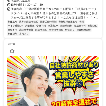
埼玉県北足立郡
勤務時間 8：30～17：30
仕事内容 〇日勤の医療用高圧ガスのルート配送！ 正社員3tトラック
ドライバーさん大募集！ 運ぶものは自社の高圧ガス！ 道を覚えれば
スムーズに 乗務する事ができますよ！ ＞こんな方は注目！＜ ／ ・...
制服あり
業界未経験者歓迎
変形労働時間制
資格取得支援あり
長期
バイク通勤OK
大量募集
学歴不問
車通勤OK
固定時間制
職場見学可
転勤なし
経験不問
未経験者歓迎
経験者歓迎
有資格者歓迎
研修あり
社会保険完備
制服貸与
賞与あり
正社員