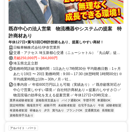
既存中心の法人営業 物流機器やシステムの提案 特
許商材あり
年休127日×賞与3回◎特許技術もあり、提案しやすい商材！
日輸車輌株式会社/伊奈営業所
交通・アクセス 埼玉新都心交通（ニューシャトル）「丸山駅」徒歩
10分／ＪＲ高崎線「上尾駅」バス10分
月給250,000円～364,000円
埼玉県北足立郡
勤務時間詳細 実働時間：1日あたり7時間30分 平均勤務日数：1ヶ月
あたり19日 〜 20日 勤務時間：9:00～17:30 (休憩時間 1時間00分) ※
平均残業時間は10h～30h／月 ✅社...
仕事内容 ✅ 年収600万円以上も可能（実績あり） ✅ 既存顧客対応が
中心で営業しやすい環境 ✅ 自社特許商材あり＝提案のしやすさ◎ ✅
物流現場の効率化を支える提案営業 ✅ 年休127日×20時完全...
業界未経験者歓迎
資格取得支援あり
バイク通勤OK
学歴不問
車通勤OK
固定時間制
職場見学可
経験不問
未経験者歓迎
住宅手当あり
午前
経験者歓迎
有資格者歓迎
研修あり
夕方
賞与あり
ブランクOK
交通費支給
長期歓迎
資格取得手当あり
アルバイト・パート