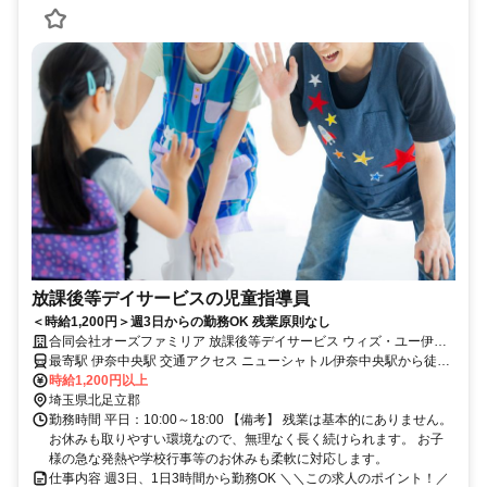
放課後等デイサービスの児童指導員
＜時給1,200円＞週3日からの勤務OK 残業原則なし
合同会社オーズファミリア 放課後等デイサービス ウィズ・ユー伊奈
中央
最寄駅 伊奈中央駅 交通アクセス ニューシャトル伊奈中央駅から徒歩
2分
時給1,200円以上
埼玉県北足立郡
勤務時間 平日：10:00～18:00 【備考】 残業は基本的にありません。
お休みも取りやすい環境なので、無理なく長く続けられます。 お子
様の急な発熱や学校行事等のお休みも柔軟に対応します。
仕事内容 週3日、1日3時間から勤務OK ＼＼この求人のポイント！／