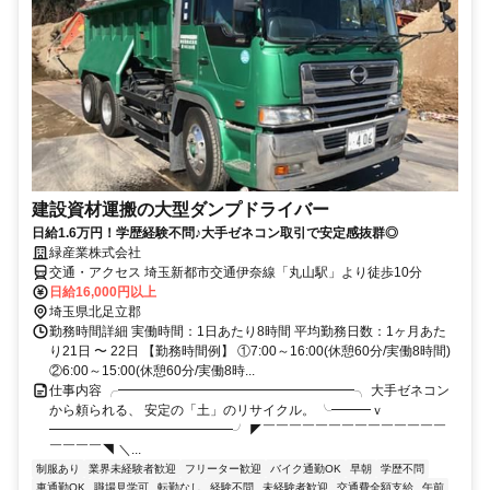
建設資材運搬の大型ダンプドライバー
日給1.6万円！学歴経験不問♪大手ゼネコン取引で安定感抜群◎
緑産業株式会社
交通・アクセス 埼玉新都市交通伊奈線「丸山駅」より徒歩10分
日給16,000円以上
埼玉県北足立郡
勤務時間詳細 実働時間：1日あたり8時間 平均勤務日数：1ヶ月あた
り21日 〜 22日 【勤務時間例】 ①7:00～16:00(休憩60分/実働8時間)
②6:00～15:00(休憩60分/実働8時...
仕事内容 ╭━━━━━━━━━━━━━━━━━━╮ 大手ゼネコン
から頼られる、 安定の「土」のリサイクル。 ╰━━━ｖ
━━━━━━━━━━━━━━╯ ◤￣￣￣￣￣￣￣￣￣￣￣￣￣￣
￣￣￣￣◥ ＼...
制服あり
業界未経験者歓迎
フリーター歓迎
バイク通勤OK
早朝
学歴不問
車通勤OK
職場見学可
転勤なし
経験不問
未経験者歓迎
交通費全額支給
午前