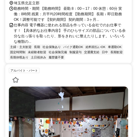
埼玉県北足立郡
勤務時間・期間 【勤務時間】 昼勤 8：00～17：00 休憩：60分 実
働：8時間 残業：月平均20時間程度 【勤務期間】 長期 ↓ 即日勤務
OK！調整可能です 【契約期間】 契約期間：3ヶ月...
仕事内容 電子機器に使われる部品を作っている会社でのお仕事で
す！ 【具体的なお仕事内容】 手のひらサイズの部品についている余
分な出っ張りを取ったり、形をきれいに整えたりします。 いろいろ
な種類の...
主婦・主夫歓迎
長期
社会保険あり
バイク通勤OK
給料前払いOK
車通勤OK
固定時間制
未経験者歓迎
社会保険完備
制服貸与
交通費支給
日中
長期歓迎
長期休暇あり
土日祝休み
履歴書不要
アルバイト・パート