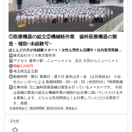
①医療機器の組立②機械軽作業 歯科医療機器の製
造・補助~未経験可~
ほとんどの方が未経験スタート！女性も男性も活躍中！社内登用実績あ
り(契約・正社員登用)
株式会社モリタ東京製作所
アクセス: 最寄り駅：ニューシャトル 志久 大宮からニューシャトル
で20分 最寄り駅から徒歩5分程度 その他の通勤手段：バス・自転
時給1,246円
車・バイク・車・徒歩
埼玉県北足立郡
勤務時間・曜日: 勤務日：週５日 基本は月～金 (土日祝休み) ※会
社カレンダーによる 勤務時間9：00～16：55（休憩55分）7時間勤務
仕事内容: 主に歯科医療器械の製造を行っているメーカーです。 今回
は器械の製造の組立か機械作業の補助のお仕事に就いていただける方
を募集します。どちらも性別関係なくお仕事していただける環境で
す。面接...
社員登用あり
固定時間制
駅近5分以内
昇給あり
正社員