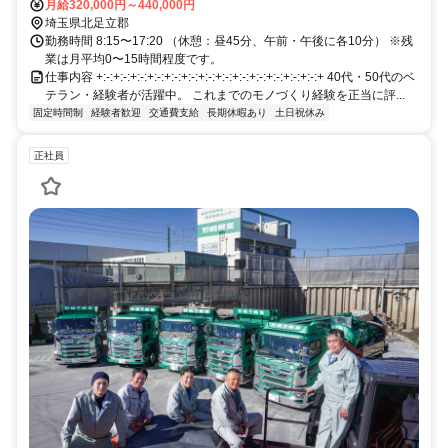
車通勤も可能。
月給320,000円～440,000円
埼玉県北足立郡
勤務時間 8:15〜17:20 （休憩：昼45分、午前・午後に各10分） ※残
業は月平均0〜15時間程度です。
仕事内容 +:-:+:-:+:-:+:-:+:-:+:-:+:-:+:-:+:-:+:-:+:-:+:-:+:-:+ 40代・50代のベ
テラン・経験者が活躍中。 これまでのモノづくり経験を正当に評...
固定時間制
経験者歓迎
交通費支給
長期休暇あり
土日祝休み
正社員