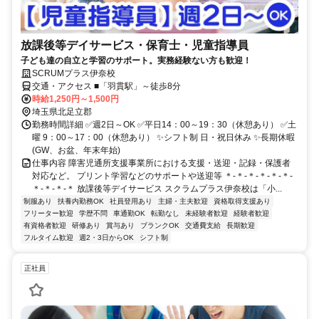
放課後等デイサービス・保育士・児童指導員
子ども達の自立と学習のサポート。実務経験ない方も歓迎！
SCRUMプラス伊奈校
交通・アクセス ■「羽貫駅」～徒歩8分
時給1,250円～1,500円
埼玉県北足立郡
勤務時間詳細 ✅週2日～OK ✅平日14：00～19：30（休憩あり） ✅土
曜 9：00～17：00（休憩あり） ✨シフト制 日・祝日休み ✨長期休暇
(GW、お盆、年末年始)
仕事内容 障害児通所支援事業所における支援・送迎・記録・保護者
対応など。 プリント学習などのサポートや送迎等 ＊-＊-＊-＊-＊-＊-
＊-＊-＊-＊ 放課後等デイサービス スクラムプラス伊奈校は「小...
制服あり
扶養内勤務OK
社員登用あり
主婦・主夫歓迎
資格取得支援あり
フリーター歓迎
学歴不問
車通勤OK
転勤なし
未経験者歓迎
経験者歓迎
有資格者歓迎
研修あり
賞与あり
ブランクOK
交通費支給
長期歓迎
フルタイム歓迎
週2・3日からOK
シフト制
正社員