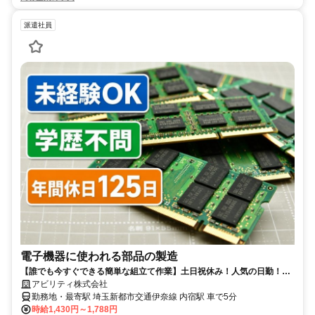
派遣社員
電子機器に使われる部品の製造
【誰でも今すぐできる簡単な組立て作業】土日祝休み！人気の日勤！モ
クモク作業がお好きな方必見です！
アビリティ株式会社
勤務地・最寄駅 埼玉新都市交通伊奈線 内宿駅 車で5分
時給1,430円～1,788円