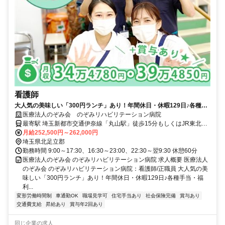
看護師
大人気の美味しい「300円ランチ」あり！年間休日・休暇129日♪各種手
当・福利厚生面が充実★車通勤可能！賞与支給☆月収34万4780円・39
医療法人のぞみ会 のぞみリハビリテーション病院
万4850円可【北足立郡、リハビリテーション病院、丸山駅、看護師、正
最寄駅 埼玉新都市交通伊奈線「丸山駅」徒歩15分もしくはJR東北本
社員】
線「蓮田駅」車10分 ※時間帯により、JR東北本線「蓮田駅」より路
月給252,500円～262,000円
線バスも出ております
埼玉県北足立郡
勤務時間 9:00～17:30、16:30～23:00、22:30～翌9:30 休憩60分
医療法人のぞみ会 のぞみリハビリテーション病院 求人概要 医療法人
のぞみ会 のぞみリハビリテーション病院：看護師/正職員 大人気の美
味しい「300円ランチ」あり！年間休日・休暇129日♪各種手当・福
利...
変形労働時間制
車通勤OK
職場見学可
住宅手当あり
社会保険完備
賞与あり
交通費支給
昇給あり
賞与年2回あり
同じ企業の求人