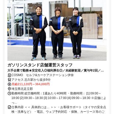
ガソリンスタンド店舗運営スタッフ
大手企業で勤務★安定収入◎福利厚生◎／未経験歓迎／賞与年2回／月9
～12日休み+休暇制度も充実◎／サービス残業無し
COSMO セルフ&カーケアステーション伊奈
アクセス 志久駅から徒歩9分
月給211,120円～364,000円
埼玉県北足立郡
勤務時間 総労働時間：1週あたり40時間 ・勤務時間： [1] 09:00～
18:00 [2] 09:30～18:30 [3] 10:00～17:00 [4] 09:00～18:30 ※店舗によ
っ...
仕事内容 ＜＜ 具体的には… ＞＞ ・お客様サポート（タイヤの安全点
検・洗車など） ・電話、ウェブ予約対応 ・保険、カーリース等のご