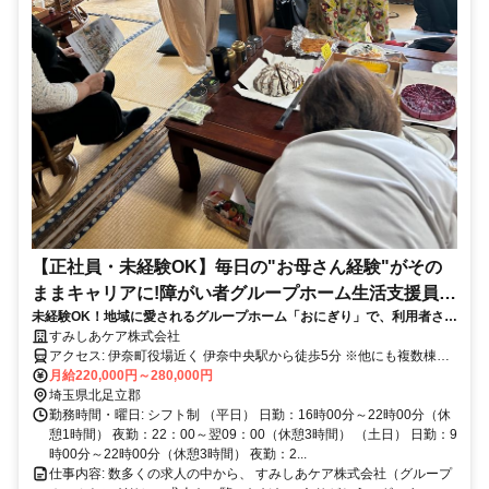
【正社員・未経験OK】毎日の"お母さん経験"がその
ままキャリアに!障がい者グループホーム生活支援員/
未経験OK！地域に愛されるグループホーム「おにぎり」で、利用者さん
月給22万〜・残業ほぼなし・埼玉県 北足立郡 伊奈町
の“自分らしい暮らし”を支える仕事。ニーズが高まる福祉業界でキャリ
すみしあケア株式会社
アが広がるチャンス！
アクセス: 伊奈町役場近く 伊奈中央駅から徒歩5分 ※他にも複数棟グ
ループホームがありますがすべて近隣です。
月給220,000円～280,000円
埼玉県北足立郡
勤務時間・曜日: シフト制 （平日） 日勤：16時00分～22時00分（休
憩1時間） 夜勤：22：00～翌09：00（休憩3時間） （土日） 日勤：9
時00分～22時00分（休憩3時間） 夜勤：2...
仕事内容: 数多くの求人の中から、 すみしあケア株式会社（グループ