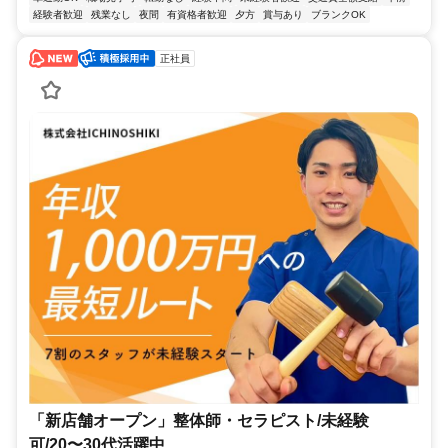
経験者歓迎
残業なし
夜間
有資格者歓迎
夕方
賞与あり
ブランクOK
正社員
「新店舗オープン」整体師・セラピスト/未経験
可/20〜30代活躍中