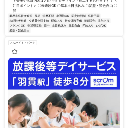
ト会場や店舗内装などの 空間をデザイン・施工するお仕事です！ ＜
注目ポイント＞ 〇未経験OK 〇基本土日祝休み 〇髪型・髪色自由 〇
昇...
業界未経験者歓迎
長期
学歴不問
車通勤OK
固定時間制
経験不問
未経験者歓迎
交通費全額支給
研修あり
社会保険完備
制服貸与
賞与あり
ブランクOK
交通費支給
日中
土日祝休み
服装自由
昇給あり
ひげOK
髪型・髪色自由
アルバイト・パート