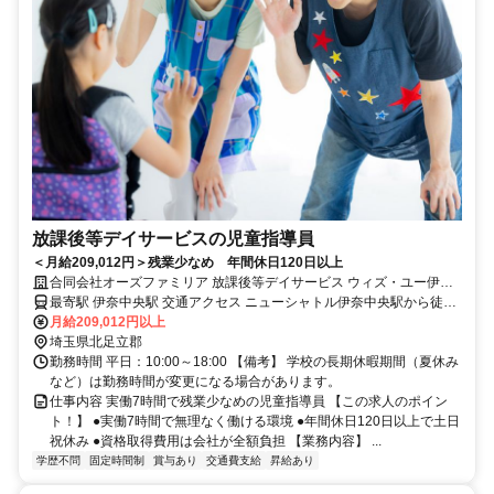
放課後等デイサービスの児童指導員
＜月給209,012円＞残業少なめ 年間休日120日以上
合同会社オーズファミリア 放課後等デイサービス ウィズ・ユー伊奈
中央
最寄駅 伊奈中央駅 交通アクセス ニューシャトル伊奈中央駅から徒歩
2分
月給209,012円以上
埼玉県北足立郡
勤務時間 平日：10:00～18:00 【備考】 学校の長期休暇期間（夏休み
など）は勤務時間が変更になる場合があります。
仕事内容 実働7時間で残業少なめの児童指導員 【この求人のポイン
ト！】 ●実働7時間で無理なく働ける環境 ●年間休日120日以上で土日
祝休み ●資格取得費用は会社が全額負担 【業務内容】 ...
学歴不問
固定時間制
賞与あり
交通費支給
昇給あり