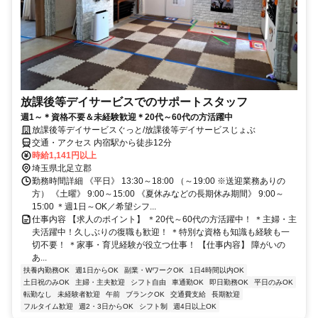
放課後等デイサービスでのサポートスタッフ
週1～＊資格不要＆未経験歓迎＊20代～60代の方活躍中
放課後等デイサービスぐっと/放課後等デイサービスじょぶ
交通・アクセス 内宿駅から徒歩12分
時給1,141円以上
埼玉県北足立郡
勤務時間詳細 《平日》 13:30～18:00 （～19:00 ※送迎業務ありの
方） 《土曜》 9:00～15:00 《夏休みなどの長期休み期間》 9:00～
15:00 ＊週1日～OK／希望シフ...
仕事内容 【求人のポイント】 ＊20代～60代の方活躍中！ ＊主婦・主
夫活躍中！久しぶりの復職も歓迎！ ＊特別な資格も知識も経験も一
切不要！ ＊家事・育児経験が役立つ仕事！ 【仕事内容】 障がいの
あ...
扶養内勤務OK
週1日からOK
副業・WワークOK
1日4時間以内OK
土日祝のみOK
主婦・主夫歓迎
シフト自由
車通勤OK
即日勤務OK
平日のみOK
転勤なし
未経験者歓迎
午前
ブランクOK
交通費支給
長期歓迎
フルタイム歓迎
週2・3日からOK
シフト制
週4日以上OK