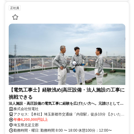
正社員
【電気工事士】経験浅め|高圧設備・法人施設の工事に
挑戦できる
法人施設・高圧設備の電気工事に経験を広げたい方へ。元請けとして直
接お客様の事業インフラを支える仕事です。
株式会社恒電社
アクセス: 【本社】埼玉新都市交通線「内宿駅」徒歩10分 【さいたま
支社】JR大宮駅徒歩10分（Bibli 3F）
年俸4,200,000円以上
埼玉県北足立郡
勤務時間・曜日: 勤務時間 8:00 〜 18:00 休憩100分：12:00〜