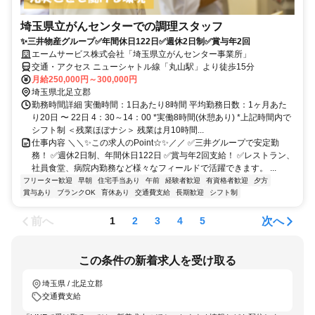
埼玉県立がんセンターでの調理スタッフ
✨三井物産グループ✅年間休日122日✅週休2日制✅賞与年2回
エームサービス株式会社「埼玉県立がんセンター事業所」
交通・アクセス ニューシャトル線「丸山駅」より徒歩15分
月給250,000円～300,000円
埼玉県北足立郡
勤務時間詳細 実働時間：1日あたり8時間 平均勤務日数：1ヶ月あた
り20日 〜 22日 4：30～14：00 *実働8時間(休憩あり) *上記時間内で
シフト制 ＜残業ほぼナシ＞ 残業は月10時間...
仕事内容 ＼＼✨この求人のPoint☆✨／／ ✅三井グループで安定勤
務！ ✅週休2日制、年間休日122日 ✅賞与年2回支給！ ✅レストラン、
社員食堂、病院内勤務など様々なフィールドで活躍できます。 ...
フリーター歓迎
早朝
住宅手当あり
午前
経験者歓迎
有資格者歓迎
夕方
賞与あり
ブランクOK
育休あり
交通費支給
長期歓迎
シフト制
前へ
次へ
1
2
3
4
5
この条件の新着求人を受け取る
埼玉県 / 北足立郡
交通費支給