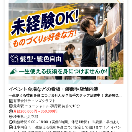
イベント会場などの看板・装飾や店舗内装
一生使える技術を身につけませんか？若手スタッフ活躍中！ 未経験OK
／基本土日祝休み／髪型・髪色自由
有限会社ティンズクラフト
最寄駅 ニューシャトル 羽貫駅 徒歩で10分
月給200,000円～350,000円
埼玉県北足立郡
勤務時間 9:00～18:00（実働8時間、休憩1時間） ※残業・早出あり
仕事内容 ＼一生使える技術を身につけ安定して働けます！／ イベン