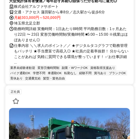
大型免許保有者優遇／毎年必ず昇給◎頑張った分を給与に還元◎
株式会社アルファサポート
交通・アクセス 蓮田駅から車8分／志久駅から徒歩6分
月給303,000円～520,000円
埼玉県北足立郡
勤務時間詳細 実働時間：1日あたり8時間 平均勤務日数：1ヶ月あた
り22日 〜 23日 変形労働時間制/実働8時間 ■5:00～15:00 ※残業はほ
ぼありません◎
仕事内容 ＼＼求人のポイント／／ ★デジタルタコグラフで勤務管理
もバッチリ ★手当豊富で高収入◎ ★社員の定着率抜群！ 分からない
ことがあれば 気軽に質問できる環境が整っています！ ✅お仕事詳細
...
業界未経験者歓迎
変形労働時間制
副業・WワークOK
資格取得支援あり
バイク通勤OK
学歴不問
車通勤OK
転勤なし
経験不問
賞与あり
ブランクOK
育休あり
交通費支給
髪型・髪色自由
正社員