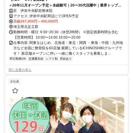
＜26年11月オープン予定＞未経験可｜20〜30代活躍中｜業界トップレ
ベルの給与水準｜初回ボーナス80万円・賞与500万円の支給実績あり
匠 伊奈中央駅前整体院
アクセス: 伊奈中央駅周辺にてOPEN予定
月給267,000円～400,000円
埼玉県北足立郡
勤務時間・曜日: 9:30~20:30（休憩2時間） ※固定残業時間を含む
【営業時間】 10:00〜14:00 16:00〜20:00
仕事内容: 関東をはじめ、北海道・東北・関西 ・東海・中国・九州地
方など全国に整骨院を60店舗 展開しているICHINOSHIKIグループで
す！ 新店舗オープンに伴い 一緒に働くスタッフを募集しま...
即日勤務OK
交通費支給
シフト制
昇給あり
同じ企業の求人
正社員