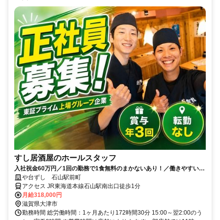
すし居酒屋のホールスタッフ
入社祝金60万円／1回の勤務で1食無料のまかないあり！／働きやすい環
境づくりに力を入れています◎
や台ずし 石山駅前町
アクセス JR東海道本線石山駅南出口徒歩1分
月給318,000円
滋賀県大津市
勤務時間 総労働時間：1ヶ月あたり172時間30分 15:00～翌2:00のう