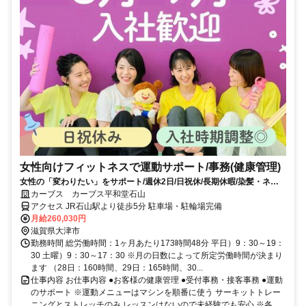
女性向けフィットネスで運動サポート/事務(健康管理)
女性の「変わりたい」をサポート/週休2日/日祝休/長期休暇/染髪・ネイ
ルOK※規定内
カーブス カーブス平和堂石山
アクセス JR石山駅より徒歩5分 駐車場・駐輪場完備
月給260,030円
滋賀県大津市
勤務時間 総労働時間：1ヶ月あたり173時間48分 平日）9：30～19：
30 土曜）9：30～17：30 ※月の日数によって所定労働時間が決まり
ます （28日：160時間、29日：165時間、30...
仕事内容 お仕事内容 ●お客様の健康管理 ●受付事務・接客事務 ●運動
のサポート ※運動メニューはマシンを順番に使う サーキットトレー
ニングとストレッチのみ レッスンはないので未経験でも安心 ※各...