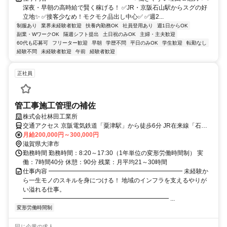
深夜・早朝の高時給で賢く稼げる！ ✅JR・京阪石山駅からスグの好
立地✨ ✅接客少なめ！モクモク品出し中心✅ ✅週2...
制服あり
業界未経験者歓迎
扶養内勤務OK
社員登用あり
週1日からOK
副業・WワークOK
隔週シフト提出
土日祝のみOK
主婦・主夫歓迎
60代も応募可
フリーター歓迎
早朝
学歴不問
平日のみOK
学生歓迎
転勤なし
経験不問
未経験者歓迎
午前
経験者歓迎
正社員
管工事施工管理の補佐
株式会社林田工業所
交通アクセス 京阪電気鉄道「粟津駅」から徒歩6分 JR在来線「石山
月給200,000円～300,000円
駅」から徒歩8分 ※車通勤OK ※交通費支給
滋賀県大津市
勤務時間 勤務時間：8:20～17:30（1年単位の変形労働時間制） 実
働：7時間40分 休憩：90分 残業：月平均21～30時間
仕事内容 ━━━━━━━━━━━━━━━━━━━━━━ 未経験か
ら一生モノのスキルを身につける！ 地域のインフラを支えるやりが
い溢れる仕事。
━━━━━━━━━━━━━━━━━━━━━━━━ ...
変形労働時間制
同じ企業の求人