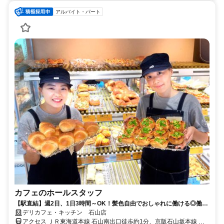
アルバイト・パート
カフェのホールスタッフ
【駅直結】週2日、1日3時間～OK！髪色自由でおしゃれに働ける◎働き
やすさバツグン★カフェSTAFF募集！
デリカフェ・キッチン 石山店
アクセス ＪＲ東海道本線 石山南出口徒歩約1分、京阪石山坂本線 京