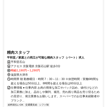
精肉スタッフ
平和堂／家庭との両立が可能な精肉スタッフ（パート）求人
平和堂石山
アクセス 京阪電鉄 京阪石山駅 徒歩3分
時給1,190円～1,290円
滋賀県大津市
時間帯 朝 勤務曜日・時間 7：30～11：30 ※休憩時間：実働6時間を
超える場合は50分以上、8時間を超える場合は60分以上
仕事情報 ● 仕事内容 お肉の簡単な加工やパック詰め、値付けなどの
加工業務に加え、品出しや陳列、補充、売れ残り商品を売り切るため
の見切り、発注業務をお願いします。スーパーでのお仕事未経験者や
ブランク...
給料前払いOK
交通費支給
シフト制