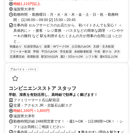
阪石山南出口徒歩約1分、京阪石山坂本線 唐橋前徒歩約11分
時給1,110円以上
滋賀県大津市
勤務時間 ・勤務曜日：月・火・水・木・金・土・日・祝 ・勤務時
間： [1] 06:00～09:00 [2] 15:00～20:45
仕事内容 セルフサービスのお店だから、初バイトさんでも安心！ ＜
具体的に＞ ・接客 ・レジ業務 ・パスタなどの簡単な調理 ・パンやケ
ーキの陳列 など 駅を利用するたくさんの方が用事の合間にほっとひ
と...
制服あり
社員登用あり
副業・WワークOK
土日祝のみOK
主婦・主夫歓迎
フリーター歓迎
早朝
平日のみOK
学生歓迎
未経験者歓迎
午前
駅ナカ
夕方
交通費支給
長期歓迎
駅近5分以内
週2・3日からOK
シフト制
週4日以上OK
アルバイト・パート
コンビニエンスストア スタッフ
早朝、深夜を有効活用し、高時給で効率よく稼げます！
ファミリーマート石山駅前店
交通・アクセス JR・京阪石山駅スグ
時給1,100円～1,800円
滋賀県大津市
勤務時間詳細 24時間営業です！ ・週1〜OK ・1日3時間〜OK！ ・シ
フトはお気軽にご相談ください♩
仕事内容 ─┘─┘─┘─┘─┘─┘─┘─┘─┘ ▼働きやすい理由＆魅力▼ ✅