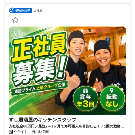
正社員
すし居酒屋のキッチンスタッフ
入社祝金60万円／最短2～3ヶ月で寿司職人を目指せる！／1回の勤務で1
食無料のまかないあり
や台ずし 石山駅前町