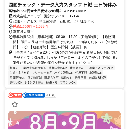
図面チェック・データ入力スタッフ 日勤 土日祝休み
高時給1350円★土日祝休み★週払いOK/SHG0006
株式会社グロップ 滋賀オフィス_185864
交通・アクセス JR琵琶湖線「石山駅」より徒歩15分
時給1,350円～1,688円
滋賀県大津市
勤務時間詳細 【勤務時間】 08:30～17:30（実働8時間） 【勤務期
間】 即日～長期 ※勤務開始日はお気軽にご相談ください♪ 【休憩時
間】 60分 【勤務形態】 固定時間制 【残業】 あ...
仕事内容 *☆-☆* ★20代〜40代の方が活躍中★ 希望日払い対応で給
与がすぐ受け取れる♪ しっかりフォローしますので安心して働ける♪
案件が多いので希望の案件を紹介できます♪ *☆-☆* ...
制服あり
業界未経験者歓迎
扶養内勤務OK
社員登用あり
副業・WワークOK
主婦・主夫歓迎
フリーター歓迎
バイク通勤OK
学歴不問
車通勤OK
即日勤務OK
固定時間制
職場見学可
転勤なし
経験不問
未経験者歓迎
週払いOK
月1シフト提出
研修あり
ブランクOK
正社員