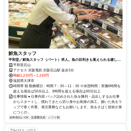
鮮魚スタッフ
平和堂／鮮魚スタッフ（パート）求人。魚の目利きも覚えられる嬉しい
お仕事です！
平和堂石山
アクセス 京阪電鉄 京阪石山駅 徒歩3分
時給1,230円～1,330円
滋賀県大津市
時間帯 朝 勤務曜日・時間 7：30～11：30 ※休憩時間：実働6時間を
超える場合は50分以上、8時間を超える場合は60分以上
仕事情報 ● 仕事内容 パック詰めされた魚を陳列・品出しするお仕事
からスタートし、慣れてきたら切り身やお刺身の加工、捌いた魚をラ
ップで巻く作業、発注業務などもお願いします。魚をさばく技術が身
につくの...
給料前払いOK
交通費支給
シフト制
アルバイト・パート