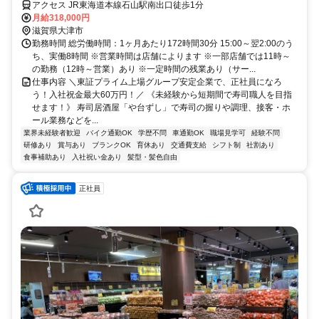
アクセス JR東海道本線石山駅南出口徒歩1分
月給318,000円
滋賀県大津市
勤務時間 総労働時間：1ヶ月あたり172時間30分 15:00～翌2:00のう
ち、実働8時間 ※営業時間は店舗によります ※一部店舗では11時～
の勤務（12時～営業）あり ※一定時間の残業あり（サー...
仕事内容 ＼東証プライム上場グループ安定企業で、正社員になろ
う！入社祝金最大60万円！／ 《未経験から短期間で寿司職人を目指
せます！》 寿司居酒屋「や台ずし」で寿司の握りや調理、接客・ホ
ール業務などを...
業界未経験者歓迎
バイク通勤OK
学歴不問
車通勤OK
職場見学可
経験不問
研修あり
賞与あり
ブランクOK
育休あり
交通費支給
シフト制
社割あり
食事補助あり
入社祝い金あり
髪型・髪色自由
正社員