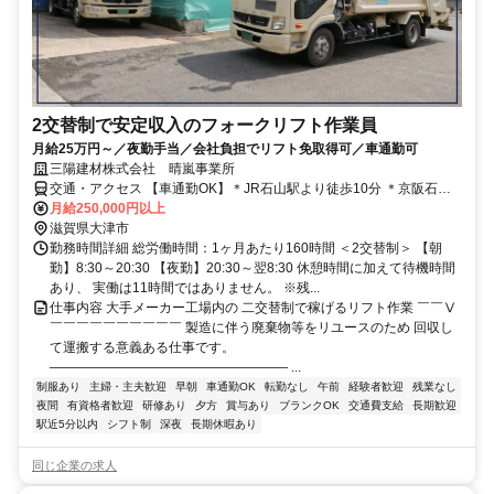
2交替制で安定収入のフォークリフト作業員
月給25万円～／夜勤手当／会社負担でリフト免取得可／車通勤可
三陽建材株式会社 晴嵐事業所
交通・アクセス 【車通勤OK】＊JR石山駅より徒歩10分 ＊京阪石山
坂本線 粟津駅より徒歩4分
月給250,000円以上
滋賀県大津市
勤務時間詳細 総労働時間：1ヶ月あたり160時間 ＜2交替制＞ 【朝
勤】8:30～20:30 【夜勤】20:30～翌8:30 休憩時間に加えて待機時間
あり、 実働は11時間ではありません。 ※残...
仕事内容 大手メーカー工場内の 二交替制で稼げるリフト作業 ￣￣Ⅴ
￣￣￣￣￣￣￣￣￣￣ 製造に伴う廃棄物等をリユースのため 回収し
て運搬する意義ある仕事です。
―――――――――――――――――― ...
制服あり
主婦・主夫歓迎
早朝
車通勤OK
転勤なし
午前
経験者歓迎
残業なし
夜間
有資格者歓迎
研修あり
夕方
賞与あり
ブランクOK
交通費支給
長期歓迎
駅近5分以内
シフト制
深夜
長期休暇あり
同じ企業の求人