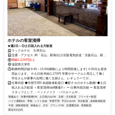
ホテルの客室清掃
★週2日～◎土日祝入れる方歓迎
ラックホテル 大津石山
交通・アクセス JR「石山」駅南出口/京阪電気鉄道「京阪石山」駅よ
り徒歩1分
時給1,220円以上
滋賀県大津市
勤務時間詳細 9:45～15:00(稼動により時間前後します) ※30分お昼休
憩あります。 ※土日祝:時給1,270円 学業やサークルと両立して働く
学生さんや家事の合間に働く主婦さん、レギュラーでガ...
仕事内容 ◆学歴不問!! 未経験者歓迎◎ ◆駅チカのホテル勤務! ◆土日
祝入れる方歓迎 ＜客室清掃staff募集!!＞ 〜 仕事内容詳細 〜 客室清掃
スタッフとして ・ベッドメイク ・バスルームや...
制服あり
扶養内勤務OK
土日祝のみOK
主婦・主夫歓迎
フリーター歓迎
バイク通勤OK
早朝
シフト自由
学歴不問
平日のみOK
学生歓迎
未経験者歓迎
午前
経験者歓迎
研修あり
夕方
ブランクOK
交通費支給
長期歓迎
駅近5分以内