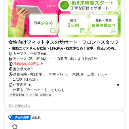
女性向けフィットネスのサポート・フロントスタッフ
＜運動ニガテさんも歓迎＞日祝休み×残業少なめ！家事・育児との両立
もOK！産休・育休実績あり！
カーブス 平和堂石山
アクセス: JR「石山駅」・「京阪石山駅」より徒歩5分
月給260,030円以上
滋賀県大津市
勤務時間・曜日: 平日 9:30～19:30（休憩1h） 土曜 9:30～
17:30（休憩1h）
仕事内容: ■---------------------------------------------------------------------------■
仕事もプライベートも、どちらも...
交通費支給
シフト制
昇給あり
同じ企業の求人
正社員