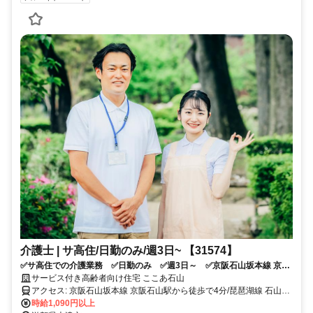
介護士 | サ高住/日勤のみ/週3日~ 【31574】
✅サ高住での介護業務 ✅日勤のみ ✅週3日～ ✅京阪石山坂本線 京阪
石山駅から徒歩で4分、琵琶湖線 石山駅から徒歩で5分、京阪石山坂本線
サービス付き高齢者向け住宅 ここあ石山
唐橋前駅から徒歩で7分 ✅応募条件：介護系資格をお持ちの方
アクセス: 京阪石山坂本線 京阪石山駅から徒歩で4分/琵琶湖線 石山駅
から徒歩で5分/京阪石山坂本線 唐橋前駅から徒歩で7分
時給1,090円以上