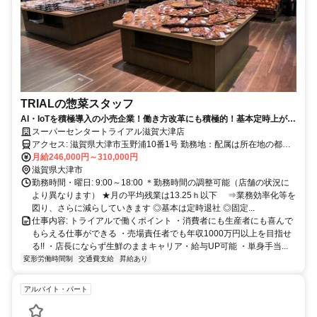
TRIALの惣菜スタッフ
AI・IoTを積極導入の小売企業！働き方改革にも積極的！基本定時上が
り！
スーパーセンタートライアル滋賀大津店
アクセス: 滋賀県大津市玉野浦10番1号 勤務地：配属は所在地の都道
府県 ※初任地は最寄りの店舗又は希望エリアを優先し配属します。
月給246,000円～310,000円
※エリア内勤務または全国勤務いずれか希望を選択できます。
滋賀県大津市
勤務時間・曜日: 9:00～18:00 ＊勤務時間の調整可能（店舗の状況に
より異なります） ★月の平均残業は13.25ｈ以下 ⇒業務効率化等を
図り、さらに減らしていきます ◎基本は定時退社 ◎固定...
仕事内容: トライアルで働くポイント ・消費者にも生産者にも喜んで
もらえる仕事ができる ・売場責任者でも年収1000万円以上を目指せ
る!! ・店長にならず生鮮のままキャリア・給与UP可能 ・単身手当...
変形労働時間制
交通費支給
昇給あり
アルバイト・パート