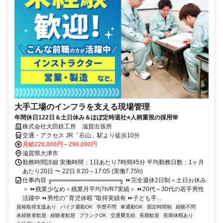
大手工場のインフラを支える現場管理
年間休日122日＆土日休み＆ほぼ定時退社⭐人柄重視の採用🌸
株式会社大田鉄工所 滋賀出張所
交通・アクセス JR「石山」駅より徒歩10分
月給220,000円～290,000円
滋賀県大津市
勤務時間詳細 実働時間：1日あたり7時間45分 平均勤務日数：1ヶ月
あたり20日 〜 22日 8:20～17:05 (実働7.75h)
仕事内容 ╔═══════════════╗ ⏩完全週休2日制＜土日お休み
＞ ⏩残業少なめ＜残業月平均7h/R7実績＞ ⏩20代～30代の若手男性
活躍中 ⏩男性の” 育児休暇 ”取得実績有 ⏩子ども手...
資格取得支援あり
バイク通勤OK
学歴不問
車通勤OK
固定時間制
経験不問
未経験者歓迎
経験者歓迎
ブランクOK
交通費支給
長期歓迎
長期休暇あり