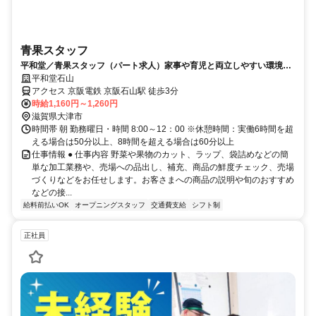
青果スタッフ
平和堂／青果スタッフ（パート求人）家事や育児と両立しやすい環境で
働けます
平和堂石山
アクセス 京阪電鉄 京阪石山駅 徒歩3分
時給1,160円～1,260円
滋賀県大津市
時間帯 朝 勤務曜日・時間 8:00～12：00 ※休憩時間：実働6時間を超
える場合は50分以上、8時間を超える場合は60分以上
仕事情報 ● 仕事内容 野菜や果物のカット、ラップ、袋詰めなどの簡
単な加工業務や、売場への品出し、補充、商品の鮮度チェック、売場
づくりなどをお任せします。お客さまへの商品の説明や旬のおすすめ
などの接...
給料前払いOK
オープニングスタッフ
交通費支給
シフト制
正社員