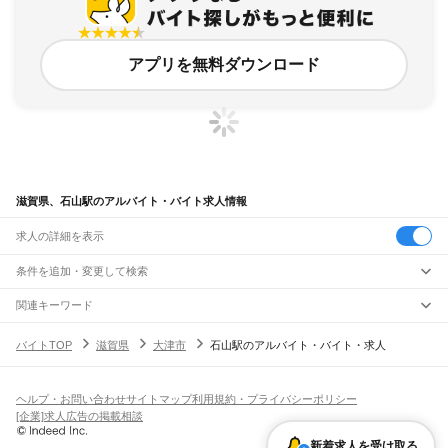
アプリを無料ダウンロード
滋賀県、石山駅のアルバイト・バイト求人情報
求人の詳細を表示
条件を追加・変更して検索
市区町村を追加・変更
関連キーワード
完全在宅ワーク 全国
シール貼り 在宅
現在地周辺
ガチャガチャ
犬カフェ
滋賀県
駅を追加・変更
バイトTOP
滋賀県
大津市
石山駅のアルバイト・バイト・求人
滋賀県
すべて
大津市
彦根市
長浜市
近江八幡市
草津市
守山市
栗東市
甲賀市
野洲市
湖南市
職種を追加・変更
JR北陸本線(米原～金沢)
高島市
東近江市
米原市
蒲生郡
愛知郡
犬上郡
米原駅
坂田駅
田村駅
長浜駅
虎姫駅
河毛駅
高月駅
木ノ本駅
余呉駅
近江塩津駅
飲食・フードサービス
ヘルプ・お問い合わせ
サイトマップ
利用規約・プライバシーポリシー
特徴を追加・変更
飲食・フードサービス
すべて
[企業]求人広告の掲載相談
JR東海道本線(岐阜～美濃赤坂・米原)
ホールスタッフ
キッチンスタッフ
皿洗い・洗い場
精肉・鮮魚加工
給食調理
人気
柏原駅
近江長岡駅
醒ケ井駅
米原駅
雇用形態を追加・変更
新着求人を受け取る
パン屋（ベーカリー）
フードカウンター販売員
バー（BAR）・バーテンダー