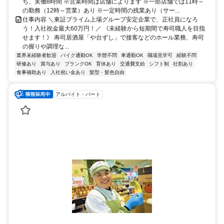
ち、実働8時間 ※営業時間は店舗によります ※一部店舗では11時～
の勤務（12時～営業）あり ※一定時間の残業あり（サー...
仕事内容 ＼東証プライム上場グループ安定企業で、正社員になろ
う！入社祝金最大60万円！／ 《未経験から短期間で寿司職人を目指
せます！》 寿司居酒屋「や台ずし」で接客などのホール業務、寿司
の握りや調理な...
業界未経験者歓迎
バイク通勤OK
学歴不問
車通勤OK
職場見学可
経験不問
研修あり
賞与あり
ブランクOK
育休あり
交通費支給
シフト制
社割あり
食事補助あり
入社祝い金あり
髪型・髪色自由
アルバイト・パート