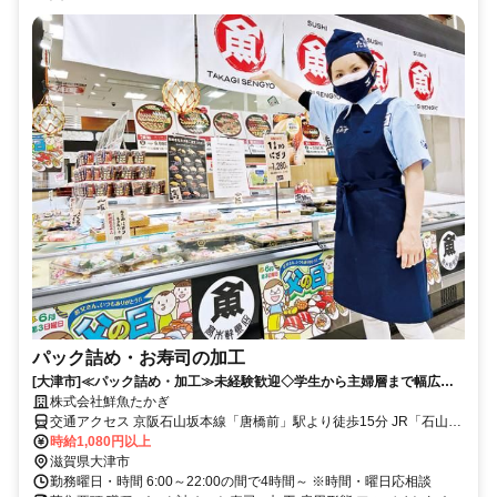
パック詰め・お寿司の加工
[大津市]≪パック詰め・加工≫未経験歓迎◇学生から主婦層まで幅広く
活躍中！
株式会社鮮魚たかぎ
交通アクセス 京阪石山坂本線「唐橋前」駅より徒歩15分 JR「石山」
駅より徒歩22分
時給1,080円以上
滋賀県大津市
勤務曜日・時間 6:00～22:00の間で4時間～ ※時間・曜日応相談