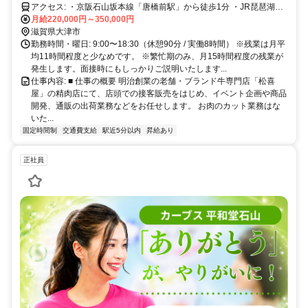
アクセス: ・京阪石山坂本線「唐橋前駅」から徒歩1分 ・JR琵琶湖線
「石山駅」から徒歩8分 ・自転車、バイク通勤OK（無料駐輪スペー
月給220,000円～350,000円
スあり） ※マイカー通勤不可 ※バイク通勤の方には、直線距離に応
滋賀県大津市
じたガソリン代を交通費として支給します。
勤務時間・曜日: 9:00〜18:30（休憩90分 / 実働8時間） ※残業は月平
均11時間程度と少なめです。 ※繁忙期のみ、月15時間程度の残業が
発生します。面接時にもしっかりご説明いたします...
仕事内容: ■ 仕事の概要 明治創業の老舗・ブランド牛専門店「松喜
屋」の精肉店にて、店頭での接客販売をはじめ、イベント企画や商品
開発、通販の出荷業務などをお任せします。 お肉のカット業務はな
いた...
固定時間制
交通費支給
駅近5分以内
昇給あり
正社員