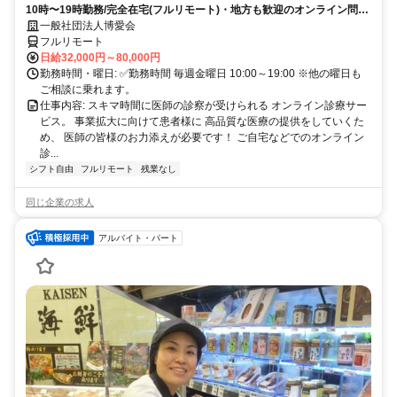
10時〜19時勤務/完全在宅(フルリモート)・地方も歓迎のオンライン問診
業務
一般社団法人博愛会
フルリモート
日給32,000円～80,000円
勤務時間・曜日: ✅勤務時間 毎週金曜日 10:00～19:00 ※他の曜日も
ご相談に乗れます。
仕事内容: スキマ時間に医師の診察が受けられる オンライン診療サー
ビス。 事業拡大に向けて患者様に 高品質な医療の提供をしていくた
め、 医師の皆様のお力添えが必要です！ ご自宅などでのオンライン
診...
シフト自由
フルリモート
残業なし
同じ企業の求人
アルバイト・パート