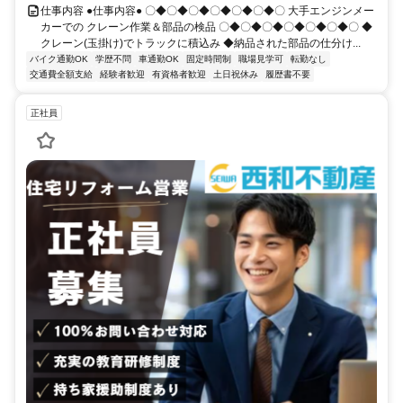
仕事内容 ●仕事内容● 〇◆〇◆〇◆〇◆〇◆〇◆〇 大手エンジンメー
カーでの クレーン作業＆部品の検品 〇◆〇◆〇◆〇◆〇◆〇◆〇 ◆
クレーン(玉掛け)でトラックに積込み ◆納品された部品の仕分け...
バイク通勤OK
学歴不問
車通勤OK
固定時間制
職場見学可
転勤なし
交通費全額支給
経験者歓迎
有資格者歓迎
土日祝休み
履歴書不要
正社員