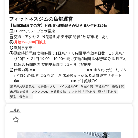
フィットネスジムの店舗運営
【転職2回までの方】✨SNS×運動好きが活きる✨年休120日
FIT365アル・プラザ栗東
交通・アクセス JR琵琶湖線 栗東駅 徒歩4分 駐車場：あり
月給193,000円以上
滋賀県栗東市
勤務時間詳細 実働時間：1日あたり8時間 平均勤務日数：1ヶ月あた
り20日 〜 21日 10:00～19:00の間で実働8時間 ※休憩60分 ※月平均
残業18時間以内 契約更新期間：3ヶ月（契約更...
仕事内容 ✼••┈┈┈┈┈┈┈┈┈┈┈┈┈┈••✼ 通うだけだったジム
が “自分の職場”になる楽しさ 未経験から始める店舗運営サポート
✼••┈┈┈┈┈┈┈┈┈┈┈┈┈┈••✼ ✅未経験OK・...
業界未経験者歓迎
社員登用あり
バイク通勤OK
学歴不問
車通勤OK
経験不問
未経験者歓迎
ブランクOK
交通費支給
シフト制
社割あり
寮・社宅あり
髪型・髪色自由
正社員