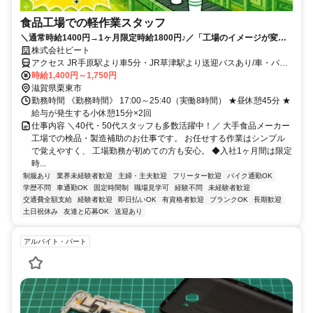
食品工場での軽作業スタッフ
＼通常時給1400円→1ヶ月限定時給1800円♪／「工場のイメージが変わ
った」そんな声も聞かれる職場♪キレイな工場◎Wi-Fiや充電設備やマッ
株式会社ビート
サージチェアを完備！
アクセス JR手原駅より車5分・JR草津駅より送迎バスあり/車・バイ
ク・自転車通勤
時給1,400円～1,750円
滋賀県栗東市
勤務時間 《勤務時間》 17:00～25:40（実働8時間） ★昼休憩45分 ★
給与が発生する小休憩15分×2回
仕事内容 ＼40代・50代スタッフも多数活躍中！／ 大手食品メーカー
工場での検品・製造補助のお仕事です。 お任せする作業はシンプル
で覚えやすく、 工場勤務が初めての方も安心。 ◆入社1ヶ月間は限定
時...
制服あり
業界未経験者歓迎
主婦・主夫歓迎
フリーター歓迎
バイク通勤OK
学歴不問
車通勤OK
固定時間制
職場見学可
経験不問
未経験者歓迎
交通費全額支給
経験者歓迎
即日払いOK
有資格者歓迎
ブランクOK
長期歓迎
土日祝休み
友達と応募OK
送迎あり
アルバイト・パート