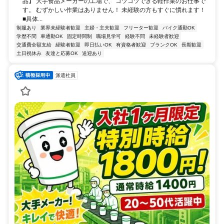
品】 大手食品メーカーの工場で、 コツコツできる軽作業のお仕事で
す。 むずかしい作業はありません！ 未経験の方もすぐに慣れます！
■具体...
制服あり
業界未経験者歓迎
主婦・主夫歓迎
フリーター歓迎
バイク通勤OK
学歴不問
車通勤OK
固定時間制
職場見学可
経験不問
未経験者歓迎
交通費全額支給
経験者歓迎
即日払いOK
有資格者歓迎
ブランクOK
長期歓迎
土日祝休み
友達と応募OK
送迎あり
派遣社員