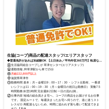
生協(コープ)商品の配達スタッフ/エリアスタッフ
◆普通免許があれば未経験OK 【土日休み／平均年収360万円】転居なし
◎残業月12h程度の働きやすい職場 研修＆手厚いサポート有◎
生活協同組合コープしが 草津センター(エリアスタッフ)
通勤情報 JR草津駅から車で15分
月給222,800円以上
滋賀県草津市
勤務時間 基本：月～金曜日9：00～17：30 ・シフト出勤有、一番遅
いシフトは11：00～19：30 （月～金曜日の祝日は勤務日） 実働7.5
時間勤務 休憩1時間 完全週休2日制 一日の流れ(例...
仕事内容 地域の組合員さま宅へ、コープの商品をお届けするお仕事
です。 固定ルートで、毎週決まったお宅へ伺うので、道に迷うスト
レスゼロ 再配達もないため、時間に追われず落ち着いて配送できま
す◎ 【具体...