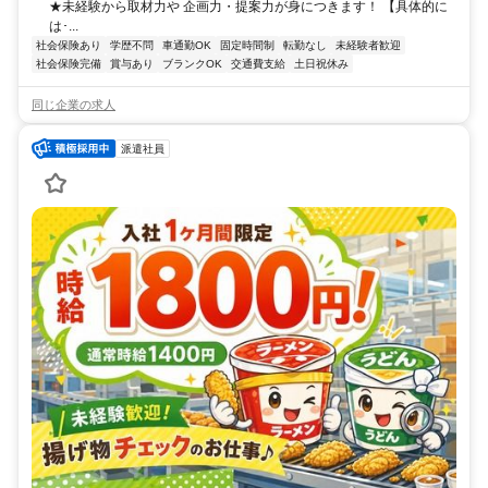
★未経験から取材力や 企画力・提案力が身につきます！ 【具体的に
は･...
社会保険あり
学歴不問
車通勤OK
固定時間制
転勤なし
未経験者歓迎
社会保険完備
賞与あり
ブランクOK
交通費支給
土日祝休み
同じ企業の求人
派遣社員