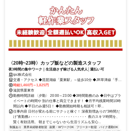
〈20時~23時〉カップ飯などの製造スタッフ
夜3時間の集中ワーク｜生活崩さず稼げる人気求人│週払い可
ipc株式会社
交通・アクセス ◆琵琶湖線「栗東駅」～徒歩10分 ◆JR草津線「手原
駅」～徒歩10分 ◆JR琵琶湖線「草津駅」～車10分
時給1,460円～1,825円
滋賀県栗東市
勤務時間詳細 〈夕勤〉 20:00～23:00 ◆3時間勤務のみ ◆日中はプラ
イベートの時間や 別の仕事と両立できます！ ◆月平均残業時間10時
間以内 ◆平日のみ週5日！ ◆勤務開始時期も相談可！即...
仕事内容 日付が変わる前にサクッと稼ぐ！ 深夜割増ありの“3時間だ
け”夜勤務♪ -・-・-・-・-・-・-・-・-・-・-・-・ 夜のスキマ時間を、
賢く有効活用。 朝までじゃないから生活リズムも安心...
制服あり
業界未経験者歓迎
副業・WワークOK
フリーター歓迎
バイク通勤OK