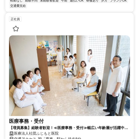
転勤なし
経験不問
未経験者歓迎
午前
週払いOK
研修あり
夕方
ブランクOK
交通費支給
正社員
医療事務・受付
【増員募集】経験者歓迎！≪医療事務・受付≫幅広い年齢層が活躍中！
急な休みにも柔軟に対応
医療法人社団ふじもと医院
交通アクセス JR「栗東」駅から徒歩8分