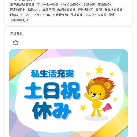
業界未経験者歓迎
フリーター歓迎
バイク通勤OK
学歴不問
車通勤OK
固定時間制
転勤なし
経験不問
未経験者歓迎
経験者歓迎
夜間
有資格者歓迎
研修あり
夕方
ブランクOK
交通費支給
長期歓迎
フルタイム歓迎
深夜
長期休暇あり
派遣社員