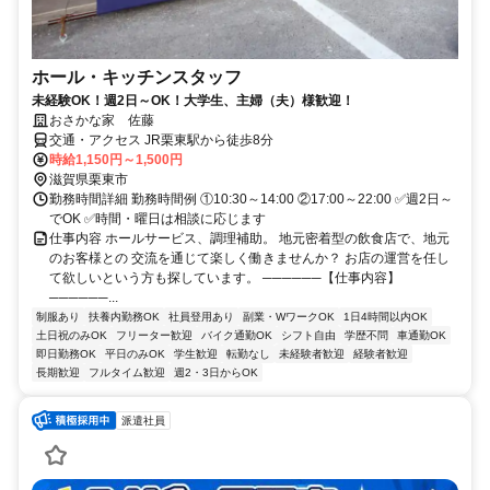
ホール・キッチンスタッフ
未経験OK！週2日～OK！大学生、主婦（夫）様歓迎！
おさかな家 佐藤
交通・アクセス JR栗東駅から徒歩8分
時給1,150円～1,500円
滋賀県栗東市
勤務時間詳細 勤務時間例 ①10:30～14:00 ②17:00～22:00 ✅週2日～
でOK ✅時間・曜日は相談に応じます
仕事内容 ホールサービス、調理補助。 地元密着型の飲食店で、地元
のお客様との 交流を通じて楽しく働きませんか？ お店の運営を任し
て欲しいという方も探しています。 ──────【仕事内容】
──────...
制服あり
扶養内勤務OK
社員登用あり
副業・WワークOK
1日4時間以内OK
土日祝のみOK
フリーター歓迎
バイク通勤OK
シフト自由
学歴不問
車通勤OK
即日勤務OK
平日のみOK
学生歓迎
転勤なし
未経験者歓迎
経験者歓迎
長期歓迎
フルタイム歓迎
週2・3日からOK
派遣社員