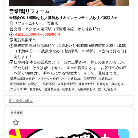
営業職|リフォーム
未経験OK！転勤なし／賞与あり＆インセンティブあり／高収入⭐
リフォームせいわ 栗東店
交通・アクセス 栗東駅（東海道本線）から徒歩19分
月給250,000円～500,000円
滋賀県栗東市
勤務時間詳細 総労働時間：1週あたり40時間 ■勤務時間9:00～18:00
（休憩60分） ※残業少なめ（店舗平均：21時間） ※定時で帰る日も
あります！
仕事内容 本当の営業力とは、 口の上手さや、 押しの強さだろうか。
私たちは、そうは思いません。 本当の営業力とは、 お客様の心の声
を聞く“傾聴力”。 夢を形にする“提案力”。 そして、最後まで寄...
業界未経験者歓迎
フリーター歓迎
バイク通勤OK
学歴不問
車通勤OK
固定時間制
転勤なし
経験不問
未経験者歓迎
経験者歓迎
研修あり
賞与あり
ブランクOK
育休あり
交通費支給
社割あり
長期休暇あり
寮・社宅あり
同じ企業の求人
派遣社員