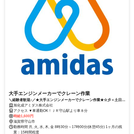
大手エンジンメーカーでクレーン作業
＼経験者歓迎♪／★大手エンジンメーカーでクレーン作業★☆彡＜土日祝
休＞
旭化成アミダス株式会社
アクセス ▼車通勤OK！ＪＲ守山駅より車８分
時給1,600円
滋賀県守山市
勤務時間 月, 火, 水, 木, 金 8時30分～17時00分(休憩45分) 1ヶ月の残
業：15時間程度