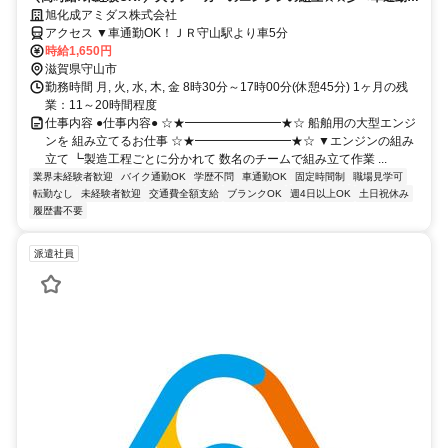
OK・土日祝休み＞
旭化成アミダス株式会社
アクセス ▼車通勤OK！ＪＲ守山駅より車5分
時給1,650円
滋賀県守山市
勤務時間 月, 火, 水, 木, 金 8時30分～17時00分(休憩45分) 1ヶ月の残
業：11～20時間程度
仕事内容 ●仕事内容● ☆★━━━━━━━━★☆ 船舶用の大型エンジ
ンを 組み立てるお仕事 ☆★━━━━━━━━★☆ ▼エンジンの組み
立て ┗製造工程ごとに分かれて 数名のチームで組み立て作業 ...
業界未経験者歓迎
バイク通勤OK
学歴不問
車通勤OK
固定時間制
職場見学可
転勤なし
未経験者歓迎
交通費全額支給
ブランクOK
週4日以上OK
土日祝休み
履歴書不要
派遣社員