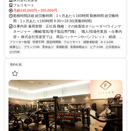
株式会社笑楽堂
フルリモート
月給240,000円～300,000円
勤務時間詳細 総労働時間：1ヶ月あたり160時間 勤務時間 総労働時
間：1ヶ月あたり160時間 9:30〜18:30(実働8時間)
仕事内容 雇用形態：正社員 職種：その他製造オペレーター/ラインマ
ネージャー（機械/電気/電子製品専門職）、職人/現場作業員 ＜仕事内
容＞ 株式会社笑楽堂では、商品パッケージやパンフレット、紙袋、...
フリーター歓迎
学歴不問
固定時間制
フルリモート
経験者歓迎
ネイルOK
残業なし
ブランクOK
育休あり
長期歓迎
長期休暇あり
ピアスOK
土日祝休み
ひげOK
契約社員