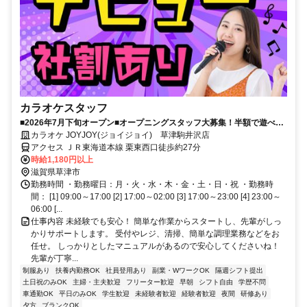
カラオケスタッフ
■2026年7月下旬オープン■オープニングスタッフ大募集！半額で遊べち
ゃうスタッフ割引有り◎土曜日、日曜日のお昼に勤務可能なパートさ
カラオケ JOYJOY(ジョイジョイ) 草津駒井沢店
ん・フリーターさん大募集！深夜勤務可能なスタッフさんも募集中！
アクセス ＪＲ東海道本線 栗東西口徒歩約27分
時給1,180円以上
滋賀県草津市
勤務時間 ・勤務曜日：月・火・水・木・金・土・日・祝 ・勤務時
間： [1] 09:00～17:00 [2] 17:00～02:00 [3] 17:00～23:00 [4] 23:00～
06:00 [...
仕事内容 未経験でも安心！ 簡単な作業からスタートし、先輩がしっ
かりサポートします。 受付やレジ、清掃、簡単な調理業務などをお
任せ。 しっかりとしたマニュアルがあるので安心してくださいね！
先輩が丁寧...
制服あり
扶養内勤務OK
社員登用あり
副業・WワークOK
隔週シフト提出
土日祝のみOK
主婦・主夫歓迎
フリーター歓迎
早朝
シフト自由
学歴不問
車通勤OK
平日のみOK
学生歓迎
未経験者歓迎
経験者歓迎
夜間
研修あり
夕方
ブランクOK