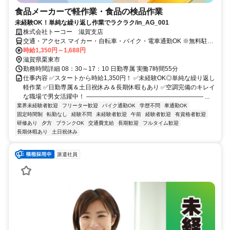
食品メーカーで軽作業・食品の検品作業
未経験OK！単純な繰り返し作業でラクラク/in_AG_001
株式会社トーコー 滋賀支店
交通・アクセス マイカー・自転車・バイク・電車通勤OK ※無料駐車
場完備
時給1,350円～1,688円
滋賀県栗東市
勤務時間詳細 08：30～17：10 日勤専属 実働7時間55分
仕事内容 ✅スタートから時給1,350円！ ✅未経験OK◎単純な繰り返し
軽作業 ✅日勤専属＆土日祝休み＆長期休暇もあり ✅空調完備のキレイ
な職場で男女活躍中！ ――――――――――――――――――― ...
業界未経験者歓迎
フリーター歓迎
バイク通勤OK
学歴不問
車通勤OK
固定時間制
転勤なし
経験不問
未経験者歓迎
午前
経験者歓迎
有資格者歓迎
研修あり
夕方
ブランクOK
交通費支給
長期歓迎
フルタイム歓迎
長期休暇あり
土日祝休み
派遣社員