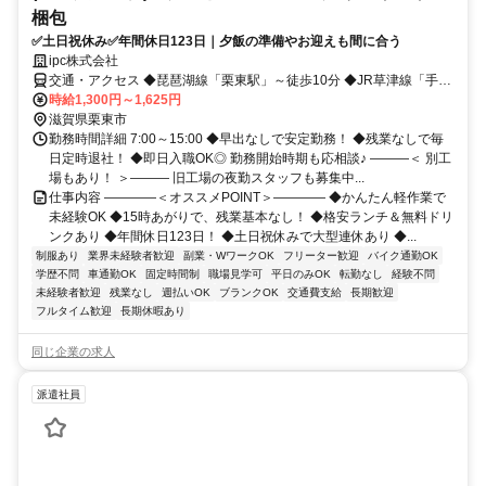
梱包
✅土日祝休み✅年間休日123日｜夕飯の準備やお迎えも間に合う
ipc株式会社
交通・アクセス ◆琵琶湖線「栗東駅」～徒歩10分 ◆JR草津線「手原
駅」～徒歩10分 ◆JR琵琶湖線「草津駅」～車10分
時給1,300円～1,625円
滋賀県栗東市
勤務時間詳細 7:00～15:00 ◆早出なしで安定勤務！ ◆残業なしで毎
日定時退社！ ◆即日入職OK◎ 勤務開始時期も応相談♪ ―――＜ 別工
場もあり！ ＞――― 旧工場の夜勤スタッフも募集中...
仕事内容 ――――＜オススメPOINT＞―――― ◆かんたん軽作業で
未経験OK ◆15時あがりで、残業基本なし！ ◆格安ランチ＆無料ドリ
ンクあり ◆年間休日123日！ ◆土日祝休みで大型連休あり ◆...
制服あり
業界未経験者歓迎
副業・WワークOK
フリーター歓迎
バイク通勤OK
学歴不問
車通勤OK
固定時間制
職場見学可
平日のみOK
転勤なし
経験不問
未経験者歓迎
残業なし
週払いOK
ブランクOK
交通費支給
長期歓迎
フルタイム歓迎
長期休暇あり
同じ企業の求人
派遣社員