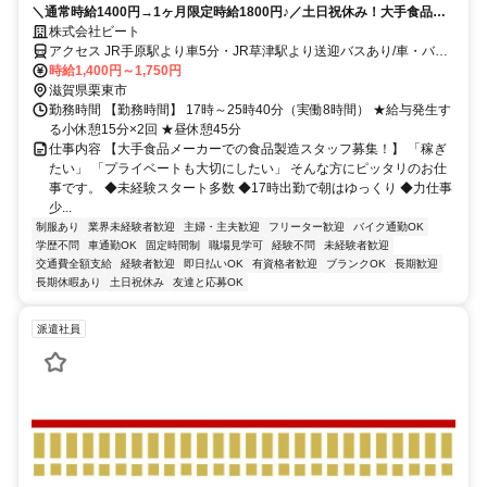
＼通常時給1400円→1ヶ月限定時給1800円♪／土日祝休み！大手食品メ
ーカーでの食品製造スタッフ募集！
株式会社ビート
アクセス JR手原駅より車5分・JR草津駅より送迎バスあり/車・バイ
ク・自転車通勤
時給1,400円～1,750円
滋賀県栗東市
勤務時間 【勤務時間】 17時～25時40分（実働8時間） ★給与発生す
る小休憩15分×2回 ★昼休憩45分
仕事内容 【大手食品メーカーでの食品製造スタッフ募集！】 「稼ぎ
たい」 「プライベートも大切にしたい」 そんな方にピッタリのお仕
事です。 ◆未経験スタート多数 ◆17時出勤で朝はゆっくり ◆力仕事
少...
制服あり
業界未経験者歓迎
主婦・主夫歓迎
フリーター歓迎
バイク通勤OK
学歴不問
車通勤OK
固定時間制
職場見学可
経験不問
未経験者歓迎
交通費全額支給
経験者歓迎
即日払いOK
有資格者歓迎
ブランクOK
長期歓迎
長期休暇あり
土日祝休み
友達と応募OK
派遣社員