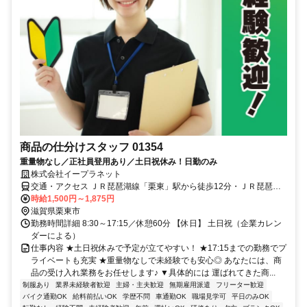
商品の仕分けスタッフ 01354
重量物なし／正社員登用あり／土日祝休み！日勤のみ
株式会社イープラネット
交通・アクセス ＪＲ琵琶湖線「栗東」駅から徒歩12分・ＪＲ琵琶湖
線「草津」駅から車10分・ＪＲ琵琶湖線「南草津」駅から車20分
時給1,500円～1,875円
滋賀県栗東市
勤務時間詳細 8:30～17:15／休憩60分 【休日】 土日祝（企業カレン
ダーによる）
仕事内容 ★土日祝休みで予定が立てやすい！ ★17:15までの勤務でプ
ライベートも充実 ★重量物なしで未経験でも安心◎ あなたには、商
品の受け入れ業務をお任せします♪ ▼具体的には 運ばれてきた商...
制服あり
業界未経験者歓迎
主婦・主夫歓迎
無期雇用派遣
フリーター歓迎
バイク通勤OK
給料前払いOK
学歴不問
車通勤OK
職場見学可
平日のみOK