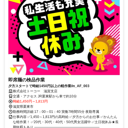
即席麺の検品作業
夕方スタートで時給1450円以上の軽作業/in_AF_003
株式会社トーコー 滋賀支店
交通・アクセス JR栗東駅から車で約10分
時給1,450円～1,813円
滋賀県栗東市
勤務時間詳細 17：00～01：40 実働7時間55分 夜勤専属
仕事内容 ✅1,450～1,813円の高時給 ✅夕方からのお仕事 ✅かんたん
な軽作業！ ✅20代・30代・40代・50代男女活躍中 ✅土日祝休み★長
期休暇もあり ―――――――――――――――――――...