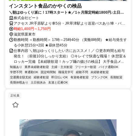
インスタント食品のかやくの検品
＼朝はゆっくり派に！17時スタート★／1ヶ月限定時給1800円♪土日祝
休み♪送迎バスあり♪充電器・Wi-Fi・マッサージチェア完備…など設備も
株式会社ビート
充実♪
アクセス JR手原駅より車5分・JR草津駅より送迎バスあり/車・バイ
ク・自転車通勤
時給1,400円～1,750円
滋賀県栗東市
勤務時間 ＜勤務時間＞ 17時～25時40分 （実働8時間） ★給与発生す
る小休憩15分×2回 ★昼休憩45分
仕事内容 ＼朝はゆっくりしたい方におススメ！／ ◎更衣時間も給与
発生！ （前後10分しっかり支給） ◎キレイで快適な職場！ 休憩室＆
ロッカー完備 【未経験歓迎！カップ麺の揚げの検品】 大手食品メ...
制服あり
業界未経験者歓迎
主婦・主夫歓迎
フリーター歓迎
バイク通勤OK
学歴不問
車通勤OK
固定時間制
職場見学可
経験不問
未経験者歓迎
交通費全額支給
経験者歓迎
即日払いOK
有資格者歓迎
ブランクOK
長期歓迎
長期休暇あり
土日祝休み
友達と応募OK
正社員