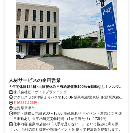
人材サービスの企画営業
＊年間休日124日×土日祝休み＊有給消化率100%★転勤なし！ノルマな
し！未経験からチャレンジしやすい◎
株式会社ビイサイドプランニング
アクセス JR草津駅よりバスで10分JR琵琶湖線/栗東駅 JR琵琶湖線/草
津駅
月給251,203円
滋賀県草津市
時間・勤務日詳細 9:00～18:00 ※残業あり ※イベント運営につき 休
日出勤あり ※平均所定労働時間 （1か月当たり）:173時間
仕事内容 企業や店舗の「人手が足りない…」 という悩みに寄り添
い、 当社の自社媒体や就職イベントを 使って解決策を提案します。