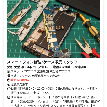
スマートフォン修理･ケース販売スタッフ
髪色･髪型･ネイル自由！／週3～5日勤務＆時間曜日は相談OK
スマホリペアプラス 栗東店(株式会社K2プラス)
交通・アクセス JR栗東駅から徒歩2分
時給1,100円以上
滋賀県栗東市
勤務時間詳細 9:45～21:00 ＊週3～5日の勤務になります。 ＊時間・
曜日はお気軽にご相談下さい。
仕事内容 【アピールポイント】 ＊誰でも最初は未経験｡専門知識不
要！ ＊髪色･髪型･ネイル自由！ ＊週3～5日勤務＆時間曜日は相談OK
＊機械いじりや細かい作業が好きな方歓迎 ＊経験者優遇！！ 【仕...