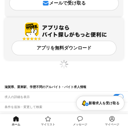
メールで受け取る
アプリを無料ダウンロード
滋賀県、栗東駅、学歴不問のアルバイト・バイト求人情報
求人の詳細を表示
新着求人を受け取る
条件を追加・変更して検索
市区町村を追加・変更
関連キーワード
完全在宅ワーク 全国
シール貼り 在宅
現在地周辺
ガチャガチャ
犬カフェ
滋賀県
ホーム
マイリスト
メッセージ
マイページ
駅を追加・変更
バイトTOP
滋賀県
栗東市
栗東駅
学歴不問のアルバイト・バイト・