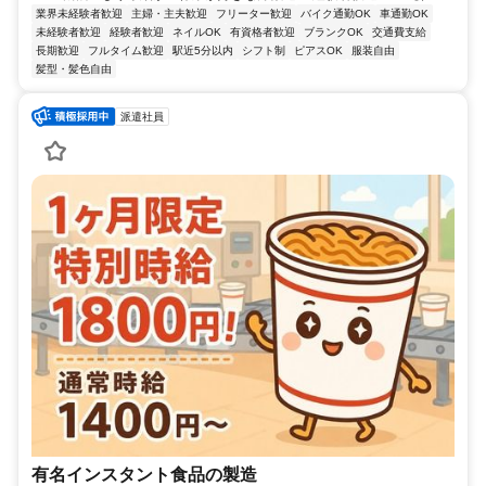
業界未経験者歓迎
主婦・主夫歓迎
フリーター歓迎
バイク通勤OK
車通勤OK
未経験者歓迎
経験者歓迎
ネイルOK
有資格者歓迎
ブランクOK
交通費支給
長期歓迎
フルタイム歓迎
駅近5分以内
シフト制
ピアスOK
服装自由
髪型・髪色自由
派遣社員
有名インスタント食品の製造