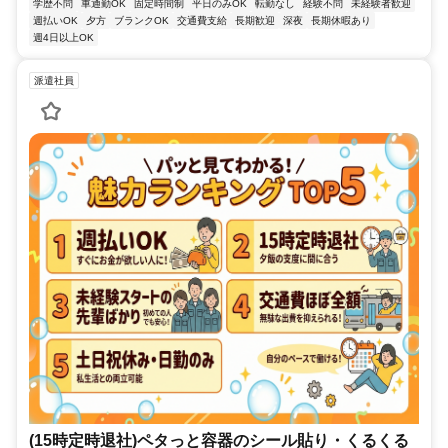
学歴不問
車通勤OK
固定時間制
平日のみOK
転勤なし
経験不問
未経験者歓迎
週払いOK
夕方
ブランクOK
交通費支給
長期歓迎
深夜
長期休暇あり
週4日以上OK
派遣社員
(15時定時退社)ペタっと容器のシール貼り・くるくる