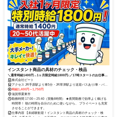
インスタント商品の具材のチェック・検品
＼通常時給1400円→1ヶ月限定時給1800円♪／17時スタートのお仕事！
充電器・Wi-Fi・マッサージチェアのある休憩室完備で快適◎
株式会社ビート
アクセス JR手原駅より車5分・JR草津駅より送迎バスあり/車・バイ
ク・自転車通勤
時給1,400円～1,750円
滋賀県栗東市
勤務時間 17:00～25:40（実働8時間） ★夜間勤務で効率よく稼げる
時間帯！ 朝の時間を自分のために使いながら、 プライベートも充実
させることができます。
仕事内容 【未経験歓迎！インスタント商品の具材のチェック・検