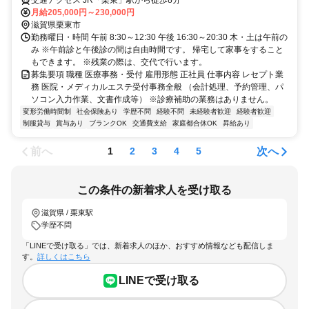
月給205,000円～230,000円
滋賀県栗東市
勤務曜日・時間 午前 8:30～12:30 午後 16:30～20:30 木・土は午前の
み ※午前診と午後診の間は自由時間です。 帰宅して家事をすること
もできます。 ※残業の際は、交代で行います。
募集要項 職種 医療事務・受付 雇用形態 正社員 仕事内容 レセプト業
務 医院・メディカルエステ受付事務全般 （会計処理、予約管理、パ
ソコン入力作業、文書作成等） ※診療補助の業務はありません。
変形労働時間制
社会保険あり
学歴不問
経験不問
未経験者歓迎
経験者歓迎
制服貸与
賞与あり
ブランクOK
交通費支給
家庭都合休OK
昇給あり
前へ
次へ
1
2
3
4
5
この条件の新着求人を受け取る
滋賀県 / 栗東駅
学歴不問
「LINEで受け取る」では、新着求人のほか、おすすめ情報なども配信しま
す。
詳しくはこちら
LINEで受け取る