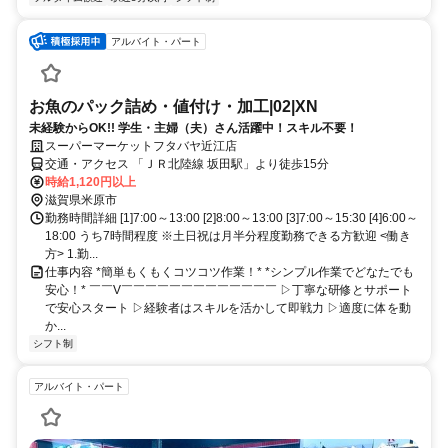
アルバイト・パート
お魚のパック詰め・値付け・加工|02|XN
未経験からOK!! 学生・主婦（夫）さん活躍中！スキル不要！
スーパーマーケットフタバヤ近江店
交通・アクセス 「ＪＲ北陸線 坂田駅」より徒歩15分
時給1,120円以上
滋賀県米原市
勤務時間詳細 [1]7:00～13:00 [2]8:00～13:00 [3]7:00～15:30 [4]6:00～
18:00 うち7時間程度 ※土日祝は月半分程度勤務できる方歓迎 <働き
方> 1.勤...
仕事内容 *簡単もくもくコツコツ作業！* *シンプル作業でどなたでも
安心！* ￣￣V￣￣￣￣￣￣￣￣￣￣￣￣￣ ▷丁寧な研修とサポート
で安心スタート ▷経験者はスキルを活かして即戦力 ▷適度に体を動
か...
シフト制
アルバイト・パート