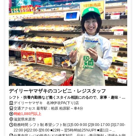
デイリーヤマザキのコンビニ・レジスタッフ
シフト・扶養内勤務など働くスタイル相談にのるので、家事・趣味・学
校などプライベートと両立できます！
デイリーヤマザキ 名神伊吹PA(下り)店
交通アクセス 最寄駅：柏原 柏原駅～車4分
時給1,080円以上
滋賀県米原市
勤務時間 シフト制 希望シフト制 [1]5:00-9:00 [2]9:00-17:00 [3]17:00-
22:00 [4]22:00-翌6:00 ■22時～翌5時/時給25%UP!! ■週1日～...
仕事内容 レジや販売などの接客対応、品出し･商品陳列・清掃をお願