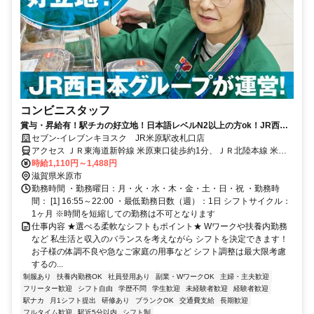
コンビニスタッフ
賞与・昇給有！駅チカの好立地！日本語レベルN2以上の方ok！JR西日
本グループ会社運営で安定度抜群！
セブン-イレブンキヨスク JR米原駅改札口店
アクセス ＪＲ東海道新幹線 米原東口徒歩約1分、ＪＲ北陸本線 米原
東口徒歩約1分、ＪＲ東海道本線 米原東口徒歩約1分 JR米原駅構内
時給1,110円～1,488円
滋賀県米原市
勤務時間 ・勤務曜日：月・火・水・木・金・土・日・祝 ・勤務時
間： [1] 16:55～22:00 ・最低勤務日数（週）：1日 シフトサイクル：
1ヶ月 ※時間を短縮しての勤務は不可となります
仕事内容 ★選べる柔軟なシフトもポイント★ Wワークや扶養内勤務
など 私生活と収入のバランスを考えながら シフトを決定できます！
お子様の体調不良や急なご家庭の用事など シフト調整は最大限考慮
するの...
制服あり
扶養内勤務OK
社員登用あり
副業・WワークOK
主婦・主夫歓迎
フリーター歓迎
シフト自由
学歴不問
学生歓迎
未経験者歓迎
経験者歓迎
駅ナカ
月1シフト提出
研修あり
ブランクOK
交通費支給
長期歓迎
フルタイム歓迎
駅近5分以内
シフト制