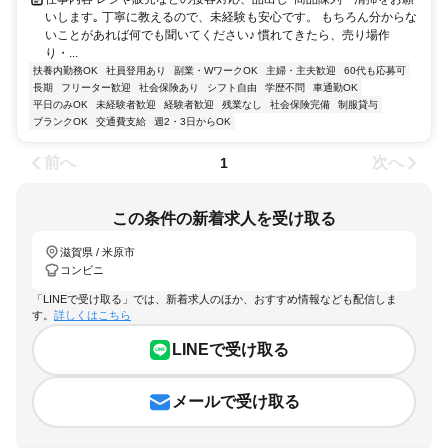
いします｡ 丁寧に教えるので、未経験も安心です。 もちろん分からな
いことがあれば何でも聞いてください♪ 慣れてきたら、売り場作
り・...
扶養内勤務OK
社員登用あり
副業・WワークOK
主婦・主夫歓迎
60代も応募可
長期
フリーター歓迎
社会保険あり
シフト自由
学歴不問
車通勤OK
平日のみOK
未経験者歓迎
経験者歓迎
残業なし
社会保険完備
制服貸与
ブランクOK
交通費支給
週2・3日からOK
前へ
次へ
1
この条件の新着求人を受け取る
滋賀県 / 米原市
コンビニ
「LINEで受け取る」では、新着求人のほか、おすすめ情報なども配信しま
す。
詳しくはこちら
LINEで受け取る
メールで受け取る