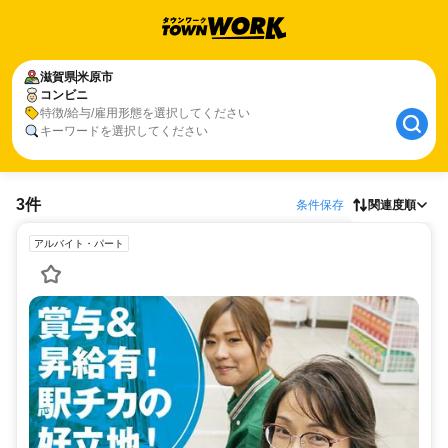
滋賀県
米原市
コンビニ
特徴/給与/雇用形態を選択してください
キーワードを選択してください
3件
条件保存
関連度順
アルバイト・パート