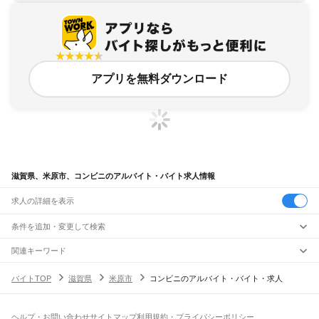
アプリを無料ダウンロード
滋賀県、米原市、コンビニのアルバイト・バイト求人情報
求人の詳細を表示
条件を追加・変更して検索
市区町村を追加・変更
関連キーワード
滋賀県 米原市 スーパー
滋賀県 米原市 米原駅 居酒屋
滋賀県 米原市 居酒屋
滋賀県
駅を追加・変更
バイトTOP
滋賀県
米原市
コンビニのアルバイト・バイト・求人
滋賀県 米原市 品出し
滋賀県 営業・販売 コンビニ 主婦シニア
滋賀県
すべて
大津市
彦根市
長浜市
近江八幡市
草津市
守山市
栗東市
甲賀市
野洲市
湖南市
職種を追加・変更
JR北陸本線(米原～金沢)
高島市
東近江市
米原市
蒲生郡
愛知郡
犬上郡
米原駅
坂田駅
田村駅
長浜駅
虎姫駅
河毛駅
高月駅
木ノ本駅
余呉駅
近江塩津駅
飲食・フードサービス
ヘルプ・お問い合わせ
サイトマップ
利用規約・プライバシーポリシー