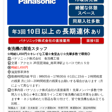
食洗機の製造スタッフ
☆時給1,450円☆キレイな工場☆食堂あり☆先輩多数で環境◎
パナソニック株式会社 食洗機工場
交通・アクセス JR琵琶湖線_南草津駅よりバスで約１５分
時給1,450円
滋賀県草津市
勤務時間詳細 平日：9時05分～17時30分 ※1日に15分～２時間程度
の残業 月に10～20時間程度の残業をお願いする場合があります（月
によって異なります）
仕事内容 パナソニック株式会社の直接雇用！ 先輩メンバー多数で仲
間入りも安心♫ ✤主に製造ライン工程で食洗機の組立作業をお願いし
ます✤ ・ネジを締めたり部品を取り付けて、皆で食洗機を組み立てる
比較...
制服あり
主婦・主夫歓迎
バイク通勤OK
学歴不問
車通勤OK
固定時間制