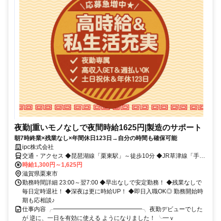
夜勤|重いモノなしで夜間時給1625円|製造のサポート
朝7時終業×残業なし×年間休日123日→自分の時間も確保可能
ipc株式会社
交通・アクセス ◆琵琶湖線「栗東駅」～徒歩10分 ◆JR草津線「手原
駅」～徒歩10分 ◆JR琵琶湖線「草津駅」～車10分
時給1,300円～1,625円
滋賀県栗東市
勤務時間詳細 23:00～翌7:00 ◆早出なしで安定勤務！ ◆残業なしで
毎日定時退社！ ◆深夜は更に時給UP！ ◆即日入職OK◎ 勤務開始時
期も応相談♪
仕事内容 ╭━━━━━━━━━━━━━━━╮ 夜勤デビューでした
が 逆に、一日を有効に使える ようになりました！ ╰━ｖ