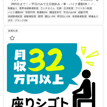
2時5分まで！ ✅平日のみで土日祝休み ✅車・バイク通勤OK！ ✅...
制服あり
業界未経験者歓迎
ランチタイム
主婦・主夫歓迎
フリーター歓迎
バイク通勤OK
学歴不問
車通勤OK
職場見学可
平日のみOK
経験不問
未経験者歓迎
経験者歓迎
夜間
週払いOK
即日払いOK
有資格者歓迎
研修あり
夕方
ブランクOK
派遣社員