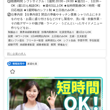
勤務時間 シフトサイクル：1週間 20:00～24:00 ★週2日～、1日3h～
OK（週1日も相談OK） ★週4日以上OK ★短時間勤務OK！時間・曜
日応相談 ★1週間毎のシフト制 ★土日祝のみOK ...
仕事内容 【仕事内容】閉店の準備やキッチン業務 シャリの上にネタ
をのせる・お皿に盛り付けるなどのすし製造や、洗い場・炊飯作業・
その他デザートや揚げ物・ラーメン・うどんといったサイドメニュー
作りなどをお...
制服あり
業界未経験者歓迎
扶養内勤務OK
社員登用あり
週1日からOK
副業・WワークOK
1日4時間以内OK
土日祝のみOK
主婦・主夫歓迎
週1シフト提出
フリーター歓迎
給料前払いOK
シフト自由
学歴不問
学生歓迎
経験不問
未経験者歓迎
経験者歓迎
夜間
研修あり
同じ企業の求人
派遣社員