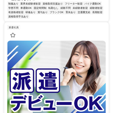
制服あり
業界未経験者歓迎
資格取得支援あり
フリーター歓迎
バイク通勤OK
学歴不問
車通勤OK
固定時間制
転勤なし
経験不問
未経験者歓迎
経験者歓迎
有資格者歓迎
研修あり
賞与あり
ブランクOK
育休あり
交通費支給
長期歓迎
資格取得手当あり
派遣社員