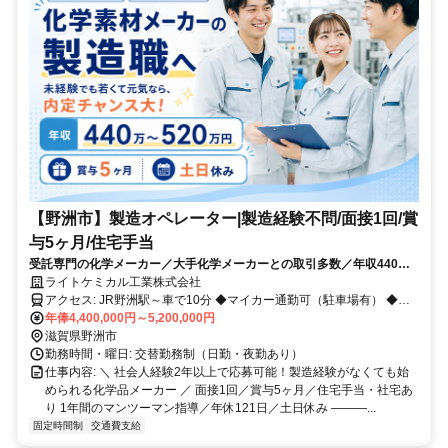
【野洲市】製造オペレーター|製造経験不問/面接1回/賞
与5ヶ月/住宅手当
受託専門の化学メーカー／大手化学メーカーとの取引多数／年収440
万〜・賞与5ヶ月／健康経営優良法人ホワイト500に7年連続認定
ライトケミカル工業株式会社
アクセス: JR野洲駅～車で10分 ◆マイカー通勤可（駐車場有） ◆駅
→本社までタクシーチケット支給可 ◆JR京都から野洲駅まで快速29
年俸4,400,000円～5,200,000円
分
滋賀県野洲市
勤務時間・曜日: 交替勤務制（日勤・夜勤あり）
仕事内容: ＼ 社会人経験2年以上で応募可能！製造経験がなくても始
められる化学品メーカー ／ 面接1回／賞与5ヶ月／住宅手当・社宅あ
り 1年間のマンツーマン指導／年休121日／土日休み ―――...
固定時間制
交通費支給