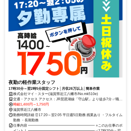
夜勤の軽作業スタッフ
17時30分～翌2時5分固定シフト│月収26万以上│簡単作業
株式会社マイ・スター(滋賀県近江八幡市/No.mk510e)
交通・アクセス アクセス：JR琵琶湖線「守山駅」より徒歩7分 ✅職場
見学OK ✅車・バイク通勤OK ✅未経験OK
時給1,400円～1,750円
滋賀県近江八幡市
勤務時間詳細 ⏰17:20～翌2:05 平日週5日勤務 残業あり ・フルタイム
勤務 ・長期勤務
仕事内容 ━━━━━━━━━━━━━━━━━━━ ⭐このお仕事のポ
イント！ ━━━━━━━━━━━━━━━━━━━ ✅17時20分～翌