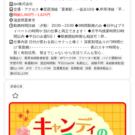
ipc株式会社
交通・アクセス ◆琵琶湖線「栗東駅」～徒歩10分 ◆JR草津線「手原
駅」～徒歩10分 ◆JR琵琶湖線「草津駅」～車10分
時給1,460円～1,825円
滋賀県栗東市
勤務時間詳細 〈夕勤〉 20:00～23:00 ◆3時間勤務のみ ◆日中はプラ
イベートの時間や 別の仕事と両立できます！ ◆月平均残業時間10時
間以内 ◆平日のみ週5日！ ◆勤務開始時期も相談可！即...
仕事内容 日付が変わる前にサクッと稼ぐ！ 深夜割増ありの“3時間だ
け”夜勤務♪ -・-・-・-・-・-・-・-・-・-・-・-・ 夜のスキマ時間を、
賢く有効活用。 朝までじゃないから生活リズムも安心...
制服あり
業界未経験者歓迎
副業・WワークOK
フリーター歓迎
バイク通勤OK
学歴不問
車通勤OK
固定時間制
平日のみOK
転勤なし
経験不問
未経験者歓迎
週払いOK
夕方
ブランクOK
交通費支給
長期歓迎
深夜
長期休暇あり
週4日以上OK
派遣社員