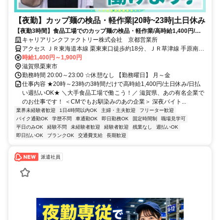
【夜勤】カップ麺の検品・軽作業|20時~23時|土日休み
【夜勤3時間】食品工場でのカップ麺の検品・軽作業/高時給1,400円/日
払い週払いOK/履歴書不要
キャリアリンクファクトリー株式会社 京都営業所
アクセス ＪＲ東海道本線 栗東東口徒歩約18分、ＪＲ草津線 手原南口
徒歩約21分 JR栗東駅より徒歩15分/JR手原駅より徒歩20分◇車・バ
時給1,400円～1,900円
イク・自転車通勤OK◇無料駐車場完備
滋賀県栗東市
勤務時間 20:00～23:00 ☆休憩なし 【勤務曜日】 月～金
仕事内容 ★20時～23時の3時間だけで高時給1,400円/土日休み/日払
い週払いOK★ ＼大手食品工場で働こう！／ 滋賀県、あの有名企業で
のお仕事です！ ＜CMでもお馴染みのあの企業＞ 深夜バイト...
業界未経験者歓迎
1日4時間以内OK
主婦・主夫歓迎
フリーター歓迎
バイク通勤OK
学歴不問
車通勤OK
即日勤務OK
固定時間制
職場見学可
平日のみOK
経験不問
未経験者歓迎
経験者歓迎
残業なし
週払いOK
即日払いOK
ブランクOK
交通費支給
長期歓迎
派遣社員