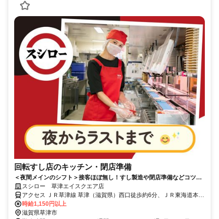
回転すし店のキッチン・閉店準備
＜夜間メインのシフト＞接客ほぼ無し！すし製造や閉店準備などコツコ
ツ働ける
スシロー 草津エイスクエア店
アクセス ＪＲ草津線 草津（滋賀県）西口徒歩約6分、ＪＲ東海道本線
草津（滋賀県）西口徒歩約6分、ＪＲ東海道本線 栗東西口徒歩約32分
時給1,150円以上
滋賀県草津市