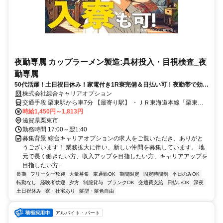
夜勤専属 カップラーメン製造:具材投入・目視検査_夜
勤専属
50代活躍！土日祝日休み！家電付き1R寮完備＆日払い可！夜勤帯で効率
よく稼げる働き方
株式会社綜合キャリアオプション
交通手段 栗東駅から車7分 【最寄り駅】 ・ＪＲ東海道本線「栗東
駅」
時給1,450円～1,813円
滋賀県栗東市
勤務時間 17:00～翌1:40
募集背景 綜合キャリアオプションの求人をご覧いただき、ありがと
うございます！ 業務拡大に伴い、新しい仲間を募集しています。 地
元で長く働きたい方、収入アップを目指したい方、キャリアアップを
目指したい方...
長期
フリーター歓迎
大量募集
車通勤OK
期間限定
固定時間制
平日のみOK
転勤なし
経験者歓迎
夕方
制服貸与
ブランクOK
交通費支給
日払いOK
深夜
土日祝休み
寮・社宅あり
髪型・髪色自由
アルバイト・パート