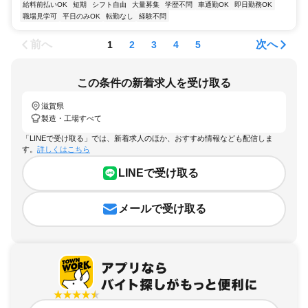
給料前払いOK
短期
シフト自由
大量募集
学歴不問
車通勤OK
即日勤務OK
職場見学可
平日のみOK
転勤なし
経験不問
前へ
次へ
1
2
3
4
5
この条件の新着求人を受け取る
滋賀県
製造・工場すべて
「LINEで受け取る」では、新着求人のほか、おすすめ情報なども配信しま
す。
詳しくはこちら
LINEで受け取る
メールで受け取る