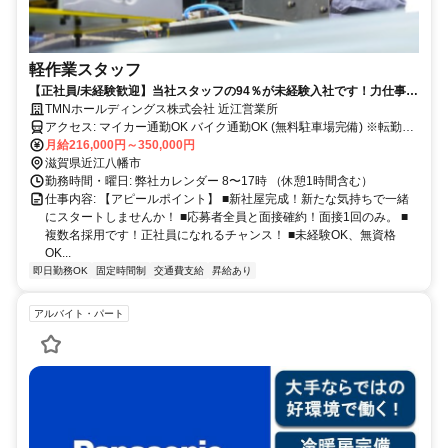
軽作業スタッフ
【正社員/未経験歓迎】当社スタッフの94％が未経験入社です！力仕事が
なく、シニア/中高年・女性スタッフも多数活躍中！
TMNホールディングス株式会社 近江営業所
アクセス: マイカー通勤OK バイク通勤OK (無料駐車場完備) ※転勤な
し
月給216,000円～350,000円
滋賀県近江八幡市
勤務時間・曜日: 弊社カレンダー 8〜17時 （休憩1時間含む）
仕事内容: 【アピールポイント】 ■新社屋完成！新たな気持ちで一緒
にスタートしませんか！ ■応募者全員と面接確約！面接1回のみ。 ■
複数名採用です！正社員になれるチャンス！ ■未経験OK、無資格
OK...
即日勤務OK
固定時間制
交通費支給
昇給あり
アルバイト・パート