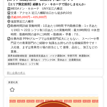
【エリア限定採用】経験をドン・キホーテで活かしませんか♪
MEGAドン・キホーテ UNY近江八幡店
交通・アクセス 近江八幡駅出口から徒歩約10分
月給285,000円～435,000円
滋賀県近江八幡市
勤務時間詳細 実働時間：1日あたり8時間 平均勤務日数：1ヶ月あた
り19日 〜 22日 シフト制 1日あたりの実働時間：最大8時間/日 ※休憩
時間：勤務時間の途中に1時間 ＜勤務例＞ 早番：7:0...
仕事内容 PPIHグループでは生鮮部門拡大にともない、 スーパーや専
門店での青果部門のご経験や 知識をお持ちの方を積極採用中です！
入社後、まずは青果売り場の担当として 接客、品出し、加工などの
業務...
業界未経験者歓迎
資格取得支援あり
バイク通勤OK
学歴不問
車通勤OK
経験不問
研修あり
賞与あり
ブランクOK
育休あり
交通費支給
資格取得手当あり
シフト制
同じ企業の求人
派遣社員