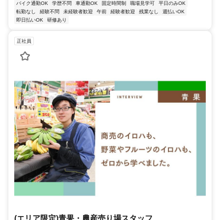
バイク通勤OK
学歴不問
車通勤OK
固定時間制
職場見学可
平日のみOK
転勤なし
経験不問
未経験者歓迎
午前
経験者歓迎
残業なし
週払いOK
即日払いOK
研修あり
正社員
(エリア限定)青果・農産売り場スタッフ