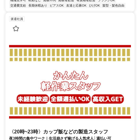
職場見学可
転勤なし
経験不問
経験者歓迎
有資格者歓迎
ブランクOK
交通費支給
長期休暇あり
ピアスOK
友達と応募OK
ひげOK
髪型・髪色自由
派遣社員
〈20時~23時〉カップ飯などの製造スタッフ
夜3時間の集中ワーク｜生活崩さず稼げる人気求人│週払い可