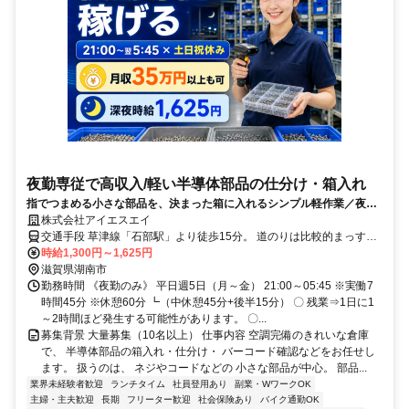
夜勤専従で高収入/軽い半導体部品の仕分け・箱入れ
指でつまめる小さな部品を、決まった箱に入れるシンプル軽作業／夜勤
専従で深夜手当あり／土日祝休み／月収35万可／空調完備の新しい倉庫
株式会社アイエスエイ
で快適勤務／髪色・髪型自由／ネイル・ピアスOK／週払いOK
交通手段 草津線「石部駅」より徒歩15分。 道のりは比較的まっすぐ
で、 坂道もほとんどありません。 JR石部駅近くの 旧国道1号線に3年
時給1,300円～1,625円
前できた 大きくて綺麗な倉庫が勤務地です。 ※車通勤OK・バイク通
滋賀県湖南市
勤OK・自転車通勤OK ┗無料駐車場・駐輪場あり。 草津市、栗東
勤務時間 《夜勤のみ》 平日週5日（月～金） 21:00～05:45 ※実働7
市、甲賀市、 野洲市、近江八幡市方面から 通勤している方もいま
時間45分 ※休憩60分 ┗（中休憩45分+後半15分） 〇 残業⇒1日に1
す。 【最寄り駅】 ・ＪＲ草津線「石部駅」 (株式会社アイエスエイ
～2時間ほど発生する可能性があります。 〇...
滋賀営業所) 滋賀県草津市矢倉 1-6-3 106
募集背景 大量募集（10名以上） 仕事内容 空調完備のきれいな倉庫
で、 半導体部品の箱入れ・仕分け・ バーコード確認などをお任せし
ます。 扱うのは、 ネジやコードなどの 小さな部品が中心。 部品...
業界未経験者歓迎
ランチタイム
社員登用あり
副業・WワークOK
主婦・主夫歓迎
長期
フリーター歓迎
社会保険あり
バイク通勤OK