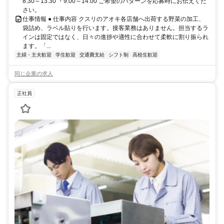
8:30～13:30 ・9:00～14:00 ご希望のパターンを応募時にお伝えくだ
さい。
仕事情報 ● 仕事内容 クスリのアオキ各店舗へ出荷する野菜の加工、
袋詰め、ラベル貼りを行います。接客業務はありません。担当するラ
インは固定ではなく、日々の進捗や適性に合わせて柔軟に割り振られ
ます。「...
主婦・主夫歓迎
学生歓迎
交通費支給
シフト制
高校生歓迎
同じ企業の求人
正社員