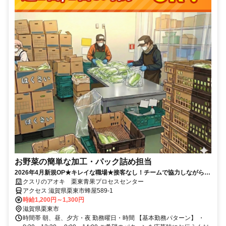
お野菜の簡単な加工・パック詰め担当
2026年4月新規OP★キレイな職場★接客なし！チームで協力しながら進
めるため、未経験でも安心♪
クスリのアオキ 栗東青果プロセスセンター
アクセス 滋賀県栗東市蜂屋589-1
時給1,200円～1,300円
滋賀県栗東市
時間帯 朝、昼、夕方・夜 勤務曜日・時間 【基本勤務パターン】 ・