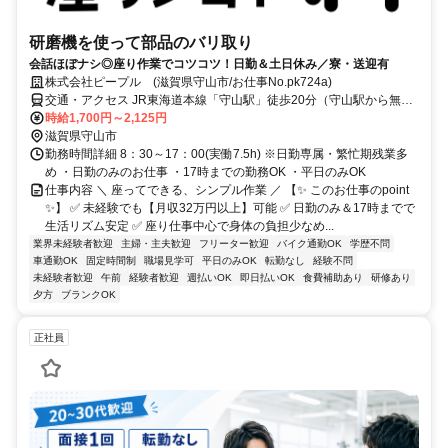
研磨機を使って部品のバリ取り
会話ほぼナシ◎座り作業でコツコツ！日勤＆土日休み／寮・送迎有
株式会社ピープル (滋賀県守山市/お仕事No.pk724a)
交通・アクセス JR東海道本線「守山駅」徒歩20分（守山駅から無料
送迎あり）✅日勤8：30～17時 ✅土日休み ✅日払い・週払いOK(規定
時給1,700円～2,125円
有) ✅車・バイク・自転車通勤OK
滋賀県守山市
勤務時間詳細 8：30～17：00(実働7.5h) ※日勤専属・繁忙期残業多
め ・日勤のみのお仕事 ・17時までの勤務OK ・平日のみOK
仕事内容 ＼ 座ってできる、シンプル作業 ／ 【✨ このお仕事のpoint
✨】 ✅ 未経験でも【月収32万円以上】可能 ✅ 日勤のみ＆17時までで
生活リズム安定 ✅ 座り仕事中心で身体の負担少なめ...
業界未経験者歓迎
主婦・主夫歓迎
フリーター歓迎
バイク通勤OK
学歴不問
車通勤OK
固定時間制
職場見学可
平日のみOK
転勤なし
経験不問
未経験者歓迎
午前
経験者歓迎
週払いOK
即日払いOK
食費補助あり
研修あり
夕方
ブランクOK
正社員