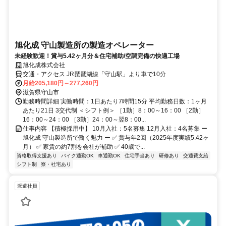
旭化成 守山製造所の製造オペレーター
未経験歓迎！賞与5.42ヶ月分＆住宅補助/空調完備の快適工場
旭化成株式会社
交通・アクセス JR琵琶湖線「守山駅」より車で10分
月給205,180円～277,260円
滋賀県守山市
勤務時間詳細 実働時間：1日あたり7時間15分 平均勤務日数：1ヶ月
あたり21日 3交代制 ＜シフト例＞ ［1勤］8：00～16：00 ［2勤］
16：00～24：00 ［3勤］24：00～翌8：00...
仕事内容 【積極採用中】 10月入社：5名募集 12月入社：4名募集 ー
旭化成 守山製造所で働く魅力 ー ✅ 賞与年2回（2025年度実績5.42ヶ
月） ✅ 家賃の約7割を会社が補助 ✅ 40歳で...
資格取得支援あり
バイク通勤OK
車通勤OK
住宅手当あり
研修あり
交通費支給
シフト制
寮・社宅あり
派遣社員