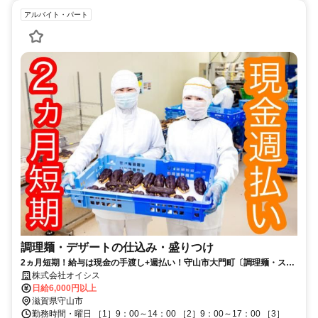
アルバイト・パート
調理麺・デザートの仕込み・盛りつけ
2ヵ月短期！給与は現金の手渡し+週払い！守山市大門町〔調理麺・スイ
ーツの製造補助〕◆未経験者大歓迎
株式会社オイシス
日給6,000円以上
滋賀県守山市
勤務時間・曜日 ［1］9：00～14：00 ［2］9：00～17：00 ［3］