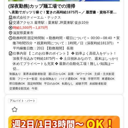
(深夜勤務)カップ麺工場での清掃
＼夜勤でガッツリ稼ぐ！驚きの高時給1875円～／ 履歴書・資格不要！
夜スタートの大手工場★ 土日祝休み＆カンタン作業で、未経験からもし
株式会社ティーエム・テックス
っかり高収入♪
交通アクセス 最寄駅：栗東駅 JR栗東駅 徒歩10分
時給1,500円～1,875円
滋賀県栗東市
勤務時間 固定時間制 ＜勤務時間・曜日について＞ 00:00～08:40 ＊実
働7時間55分 ＊残業時間について：1時間／日（深夜時給1813円） ＊
平均稼働日数：20日 【勤務期間】 長期
仕事内容 【 このお仕事のポイント 】 ❖ 効率よく高収入をゲット！
深夜手当込みで時給1875円～ ❖ 土日祝休みなので、週末はしっかり
休めてプライベートも充実 ❖ 最新の自動化工場！難しい知識は一
切...
制服あり
業界未経験者歓迎
週1日からOK
副業・WワークOK
主婦・主夫歓迎
長期
フリーター歓迎
社会保険あり
バイク通勤OK
午後
学歴不問
車通勤OK
即日勤務OK
固定時間制
平日のみOK
転勤なし
経験不問
未経験者歓迎
交通費全額支給
午前
アルバイト・パート