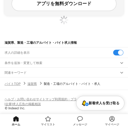
アプリを無料ダウンロード
滋賀県、製造・工場のアルバイト・バイト求人情報
求人の詳細を表示
条件を追加・変更して検索
市区町村を追加・変更
関連キーワード
滋賀県 製造・工場 医療品
滋賀県 工場作業
滋賀県製造
滋賀県 機械加工
滋賀県
駅を追加・変更
バイトTOP
滋賀県
製造・工場のアルバイト・バイト・求人
滋賀県 整備工場
滋賀県
すべて
大津市
彦根市
長浜市
近江八幡市
草津市
守山市
栗東市
甲賀市
野洲市
湖南市
職種を追加・変更
JR北陸本線(米原～金沢)
高島市
東近江市
米原市
蒲生郡
愛知郡
犬上郡
米原駅
坂田駅
田村駅
長浜駅
虎姫駅
河毛駅
高月駅
木ノ本駅
余呉駅
近江塩津駅
飲食・フードサービス
ヘルプ・お問い合わせ
サイトマップ
利用規約・プライバシーポリシー
特徴を追加・変更
新着求人を受け取る
飲食・フードサービス
すべて
[企業]求人広告の掲載相談
JR東海道本線(岐阜～美濃赤坂・米原)
ホールスタッフ
キッチンスタッフ
皿洗い・洗い場
精肉・鮮魚加工
給食調理
人気
柏原駅
近江長岡駅
醒ケ井駅
米原駅
雇用形態を追加・変更
パン屋（ベーカリー）
フードカウンター販売員
バー（BAR）・バーテンダー
日払いOK
高校生歓迎
学生歓迎
深夜の仕事
髪型・髪色自由
ひげOK
ネイルOK
飲食店補助（開店・閉店準備）
飲食店（店長・マネージャー）
JR草津線
ピアスOK
アルバイト・パート
履歴書不要
オープニングスタッフ
留学生・外国人活躍中
都道府県を変更
営業・販売
油日駅
甲賀駅
寺庄駅
甲南駅
貴生川駅
三雲駅
甲西駅
石部駅
手原駅
草津駅
勤務期間
正社員
ホーム
マイリスト
メッセージ
マイページ
営業・販売
すべて