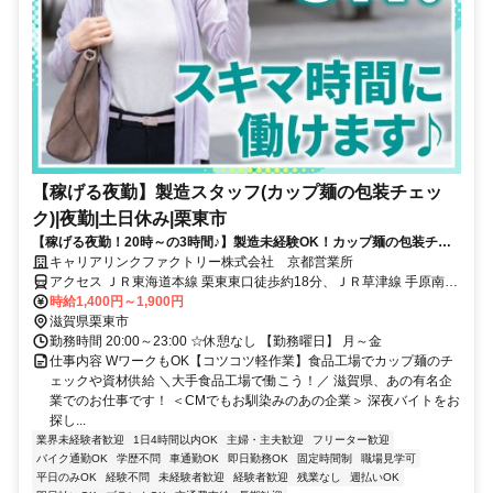
【稼げる夜勤】製造スタッフ(カップ麺の包装チェッ
ク)|夜勤|土日休み|栗東市
【稼げる夜勤！20時～の3時間♪】製造未経験OK！カップ麺の包装チェ
ック軽作業♪日払い週払いOK/履歴書不要
キャリアリンクファクトリー株式会社 京都営業所
アクセス ＪＲ東海道本線 栗東東口徒歩約18分、ＪＲ草津線 手原南口
徒歩約21分 JR栗東駅より徒歩15分/JR手原駅より徒歩20分◇車・バ
時給1,400円～1,900円
イク・自転車通勤OK◇無料駐車場完備
滋賀県栗東市
勤務時間 20:00～23:00 ☆休憩なし 【勤務曜日】 月～金
仕事内容 WワークもOK【コツコツ軽作業】食品工場でカップ麺のチ
ェックや資材供給 ＼大手食品工場で働こう！／ 滋賀県、あの有名企
業でのお仕事です！ ＜CMでもお馴染みのあの企業＞ 深夜バイトをお
探し...
業界未経験者歓迎
1日4時間以内OK
主婦・主夫歓迎
フリーター歓迎
バイク通勤OK
学歴不問
車通勤OK
即日勤務OK
固定時間制
職場見学可
平日のみOK
経験不問
未経験者歓迎
経験者歓迎
残業なし
週払いOK