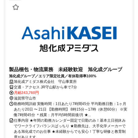
--------------------------- アクセス: 【通勤アクセス】 * JR草津線「三雲
駅」より車で約10分 * 借上げ寮から工場までは車で約10分圏内 * 通勤
手当あり * マイカー・バイク通勤OK！ * 無料駐車場完備！ 借上げ寮
（民間ワンルーム） * 民間のワンルームマンションを借り上げた寮 *
寮費が月約1万円程度と非常にリーズナブル * 会社の風呂を利用すれ
ばさらに生活費を抑えられます * 光熱費は自己負担です U・Iターンに
も対応！ * 敷金・礼金ゼロ * 地方からの移住者も多数活躍中！ ---------
---------------------
製品梱包・物流業務 未経験歓迎 旭化成グループ
旭化成グループ／エリア限定社員／有休取得率100%
旭化成アミダス株式会社 守山事業所
交通・アクセス JR守山駅から車で7分
月給243,760円
滋賀県守山市
勤務時間詳細 実働時間：1日あたり7時間45分 平均勤務日数：1ヶ月
あたり20日 〜 21日 【勤務時間】 8時15分～17時（休憩60分） ※実
働7時間45分 ＊残業：月平均5時間前後/月 ★...
仕事内容 ★年間の勤務カレンダー固定で日勤のみ！基本土日祝休み
でワークライフバランスばっちり ★勤務先は、大手化学メーカーで
ある旭化成でのお仕事 ★未経験からでも安心！丁寧な研修と教育制
度があります。...