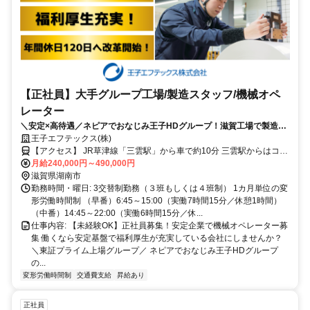
【正社員】大手グループ工場/製造スタッフ/機械オペ
レーター
＼安定×高待遇／ネピアでおなじみ王子HDグループ！滋賀工場で製造ス
タッフ大募集！未経験OK・寮完備・賞与年2回！
王子エフテックス(株)
【アクセス】 JR草津線「三雲駅」から車で約10分 三雲駅からはコミ
ュニティバスも運行しており、通勤も安心 面接時の交通費（新幹
月給240,000円～490,000円
線・電車・バス代）会社負担！ 【周辺環境】 滋賀工場のある湖南市
滋賀県湖南市
は、自然と生活のバランスが取れた住みやすい地域です。 ✅生活施設
勤務時間・曜日: 3交替制勤務（３班もしくは４班制） 1カ月単位の変
が充実！ 近隣にはスーパー、ドラッグストア、保育園、病院などが
形労働時間制 （早番）6:45～15:00（実働7時間15分／休憩1時間）
揃っており、日常生活に便利な環境です。 ✅観光・レジャーも楽しめ
（中番）14:45～22:00（実働6時間15分／休...
る！ ・十二坊温泉ゆらら：温泉＆プールでリフレッシュ ・岩根山 善
仕事内容: 【未経験OK】正社員募集！安定企業で機械オペレーター募
水寺：国宝の本堂がある歴史的名所 ・にごり池自然公園：四季折々
集 働くなら安定基盤で福利厚生が充実している会社にしませんか？
の自然が楽しめる癒しスポット ✅静かで落ち着いた環境 都会の喧騒
＼東証プライム上場グループ／ ネピアでおなじみ王子HDグループ
から離れ、自然に囲まれた穏やかな地域で、仕事とプライベートの両
の...
立がしやすいです。 ✅都市部へのアクセスも良好！ 滋賀県の南に位
変形労働時間制
交通費支給
昇給あり
置しており、京都・大阪・三重・愛知方面へもアクセスしやすい便利
な立地です。 【職場環境】 原則屋内禁煙 喫煙室あり（分煙対応） ---
正社員