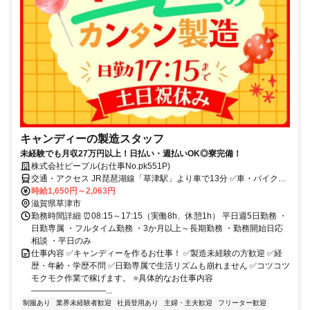
キャンディーの製造スタッフ
未経験でも月収27万円以上！日払い・週払いOK◎寮完備！
株式会社ピープル(お仕事No.pk551P)
交通・アクセス JR琵琶湖線「草津駅」より車で13分 ✅車・バイク通
勤可 ✅交通費規定支給
時給1,650円～2,063円
滋賀県草津市
勤務時間詳細 ⏰08:15～17:15（実働8h、休憩1h） 平日週5日勤務 ・
日勤専属 ・フルタイム勤務 ・3か月以上～長期勤務 ・勤務開始日応
相談 ・平日のみ
仕事内容 ✅キャンディーを作るお仕事！ ✅製造未経験の方歓迎 ✅経
歴・年齢・学歴不問 ✅日勤専属で生活リズムも崩れません ✅コツコツ
モクモク作業で稼げます。 ⭐具体的なお仕事内容
―――――――――...
制服あり
業界未経験者歓迎
社員登用あり
主婦・主夫歓迎
フリーター歓迎