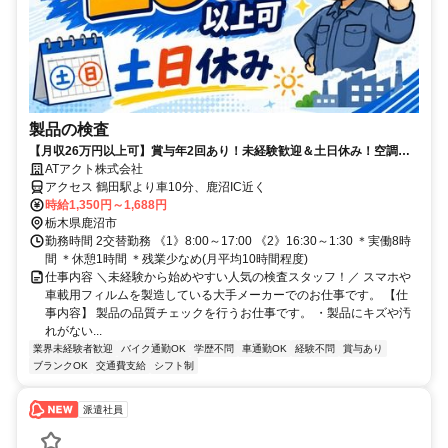
製品の検査
【月収26万円以上可】賞与年2回あり！未経験歓迎＆土日休み！空調完
備で快適♪
ATアクト株式会社
アクセス 鶴田駅より車10分、鹿沼IC近く
時給1,350円～1,688円
栃木県鹿沼市
勤務時間 2交替勤務 《1》8:00～17:00 《2》16:30～1:30 ＊実働8時
間 ＊休憩1時間 ＊残業少なめ(月平均10時間程度)
仕事内容 ＼未経験から始めやすい人気の検査スタッフ！／ スマホや
車載用フィルムを製造している大手メーカーでのお仕事です。 【仕
事内容】 製品の品質チェックを行うお仕事です。 ・製品にキズや汚
れがない...
業界未経験者歓迎
バイク通勤OK
学歴不問
車通勤OK
経験不問
賞与あり
ブランクOK
交通費支給
シフト制
派遣社員