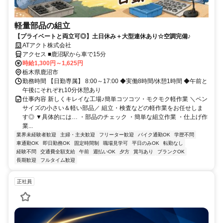
軽量部品の組立
【プライベートと両立可◎】土日休み＋大型連休あり☆空調完備♪
ATアクト株式会社
アクセス ■鹿沼駅から車で15分
時給1,300円～1,625円
栃木県鹿沼市
勤務時間 【日勤専属】 8:00～17:00 ◆実働8時間/休憩1時間 ◆午前と
午後にそれぞれ10分休憩あり
仕事内容 新しくキレイな工場♪簡単コツコツ・モクモク軽作業 ＼ペン
サイズの小さい＆軽い部品／ 組立・検査などの軽作業をお任せしま
す◎ ▼具体的には… ・部品のチェック ・簡単な組立作業 ・仕上げ作
業...
業界未経験者歓迎
主婦・主夫歓迎
フリーター歓迎
バイク通勤OK
学歴不問
車通勤OK
即日勤務OK
固定時間制
職場見学可
平日のみOK
転勤なし
経験不問
交通費全額支給
午前
週払いOK
夕方
賞与あり
ブランクOK
長期歓迎
フルタイム歓迎
正社員