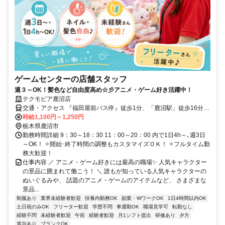
ゲームセンターの店舗スタッフ
週３～OK！髪色など自由度高め☆彡アニメ・ゲーム好き活躍中！
テクモピア鹿沼店
交通・アクセス 『福田屋前バス停』徒歩1分、「鹿沼駅」徒歩16分・
車2分、「新鹿沼駅」徒歩17分・車4分、「北鹿沼駅」車8分
時給1,100円～1,250円
栃木県鹿沼市
勤務時間詳細 9：30～18：30 11：00～20：00 内で1日4h～､週3日
～OK！ ✧開始･終了時間の調整もカスタマイズＯＫ！ ✧フルタイム勤
務大歓迎！
仕事内容 ／ アニメ・ゲーム好きには最高の職場✨ 人気キャラクター
の景品に囲まれて働こう！ ＼ 誰もが知っている人気キャラクターの
ぬいぐるみや、 話題のアニメ・ゲームのアイテムなど、 さまざまな
景品...
制服あり
業界未経験者歓迎
扶養内勤務OK
副業・WワークOK
1日4時間以内OK
土日祝のみOK
フリーター歓迎
学歴不問
車通勤OK
職場見学可
転勤なし
経験不問
未経験者歓迎
午前
経験者歓迎
月1シフト提出
研修あり
夕方
賞与あり
ブランクOK