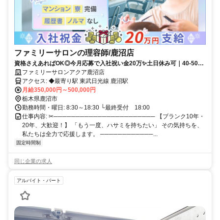
ファミリーサロンの理容師/鹿沼店
資格さえあればOK◎今月応募で入社祝い金20万✨️土日休み可｜40-50代
活躍中｜ノルマ・SNS発信なし
ファミリーサロンアクア鹿沼店
アクセス: ◆最寄り駅 東武日光線 鹿沼駅
月給350,000円～500,000円
栃木県鹿沼市
勤務時間・曜日: 8:30～18:30 └最終受付 18:00
仕事内容: ✂─────────────────────── 【ブランク10年・
20年、大歓迎！】 「もう一度、ハサミを持ちたい」 その気持ちを、
私たちは全力で応援します。 ────────────...
固定時間制
同じ企業の求人
アルバイト・パート