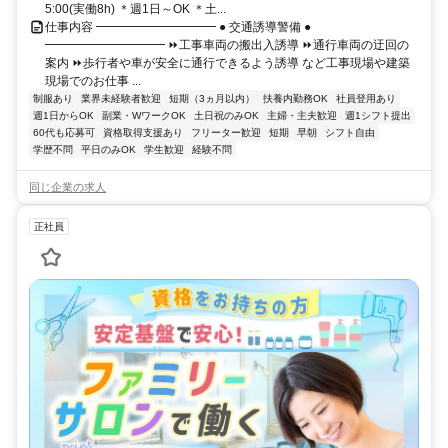
5:00(実働8h) ＊週1日～OK ＊土...
仕事内容 ━━━━━━━━━━ ● 交通誘導警備 ●
━━━━━━━━━━ ⏩工事車両の搬出入誘導 ⏩通行車両の迂回の
案内 ⏩歩行者や車が安全に通行できるよう誘導 など工事現場や建築
現場でのお仕事 ...
制服あり
業界未経験者歓迎
短期（3ヵ月以内）
扶養内勤務OK
社員登用あり
週1日からOK
副業・WワークOK
土日祝のみOK
主婦・主夫歓迎
週1シフト提出
60代も応募可
資格取得支援あり
フリーター歓迎
短期
早朝
シフト自由
学歴不問
平日のみOK
学生歓迎
経験不問
同じ企業の求人
正社員