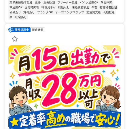
業界未経験者歓迎
主婦・主夫歓迎
フリーター歓迎
バイク通勤OK
学歴不問
車通勤OK
固定時間制
職場見学可
転勤なし
未経験者歓迎
午前
有資格者歓迎
研修あり
賞与あり
ブランクOK
オープニングスタッフ
交通費支給
長期歓迎
寮・社宅あり
派遣社員