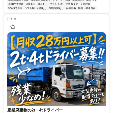
未経験者歓迎
研修あり
賞与あり
ブランクOK
交通費支給
長期歓迎
駅近5分以内
シフト制
社割あり
長期休暇あり
服装自由
髪型・髪色自由
正社員
産業廃棄物の2t・4tドライバー