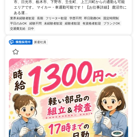
市、日光市、栃木市、下野市、壬生町、 上三川町からの通勤も可能
エリアです。 マイカー・車通勤可能です！ 【お仕事詳細】 鹿沼市に
ある運...
業界未経験者歓迎
長期
フリーター歓迎
学歴不問
即日勤務OK
固定時間制
平日のみOK
経験不問
未経験者歓迎
経験者歓迎
有資格者歓迎
ブランクOK
交通費支給
日中
派遣社員