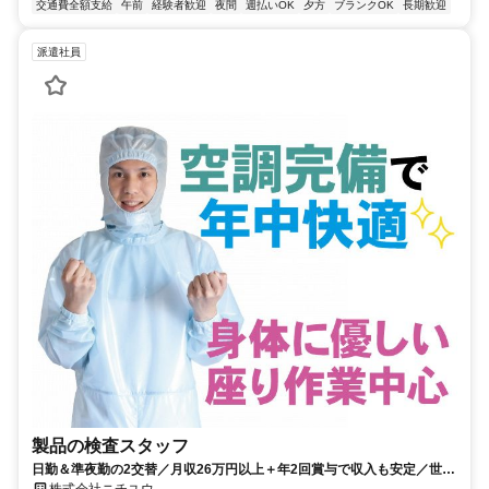
交通費全額支給
午前
経験者歓迎
夜間
週払いOK
夕方
ブランクOK
長期歓迎
派遣社員
製品の検査スタッフ
日勤＆準夜勤の2交替／月収26万円以上＋年2回賞与で収入も安定／世界