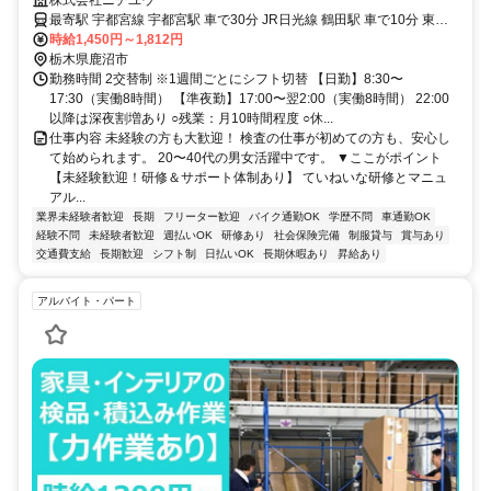
最先端の技術に触れながら働けます
株式会社ニチユウ
最寄駅 宇都宮線 宇都宮駅 車で30分 JR日光線 鶴田駅 車で10分 東武
宇都宮線 西川田駅 車で10分
時給1,450円～1,812円
栃木県鹿沼市
勤務時間 2交替制 ※1週間ごとにシフト切替 【日勤】8:30〜
17:30（実働8時間） 【準夜勤】17:00〜翌2:00（実働8時間） 22:00
以降は深夜割増あり ○残業：月10時間程度 ○休...
仕事内容 未経験の方も大歓迎！ 検査の仕事が初めての方も、安心し
て始められます。 20〜40代の男女活躍中です。 ▼ここがポイント
【未経験歓迎！研修＆サポート体制あり】 ていねいな研修とマニュ
アル...
業界未経験者歓迎
長期
フリーター歓迎
バイク通勤OK
学歴不問
車通勤OK
経験不問
未経験者歓迎
週払いOK
研修あり
社会保険完備
制服貸与
賞与あり
交通費支給
長期歓迎
シフト制
日払いOK
長期休暇あり
昇給あり
アルバイト・パート