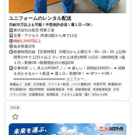
ユニフォームのレンタル配送
月給30万以上も可能！中型免許必須！週１日～OK♪
株式会社白龍堂 関東工場
交通・アクセス JR鹿沼駅から車で11分
時給1,500円以上
栃木県鹿沼市
勤務時間詳細 【営業時間】 月曜日から土曜日 9：00～18：00 上記時
間帯の中で 1日5ｈ以上 ※いずれも休憩1時間 ⭐1日5～8時間程度 ⭐週
１日～勤務OK ⭐勤務開始日の相談OK
仕事内容 ＼＼ 求人のPOINT ／／ ⏩ 嬉しい！高時給1500円～ ⏩ 経験
を活かせるルート配送 ⏩ 週１日～勤務OK！ ⏩ WワークOK！
∞∞∞∞∞∞∞∞∞∞∞∞∞∞∞∞∞∞∞ ユニフォー...
制服あり
主婦・主夫歓迎
フリーター歓迎
バイク通勤OK
学歴不問
車通勤OK
即日勤務OK
固定時間制
未経験者歓迎
午前
経験者歓迎
有資格者歓迎
夕方
ブランクOK
交通費支給
長期歓迎
フルタイム歓迎
週2・3日からOK
正社員