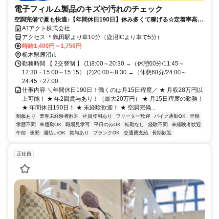
電子フィルム製品のキズや汚れのチェック
空調完備で夏も快適♪【年間休日190日】休み多くて稼げる☆定着率高め
の職場♪
ATアクト株式会社
アクセス ＊鶴田駅より車10分（鹿沼ICより車で5分）
時給1,400円～1,750円
栃木県鹿沼市
勤務時間 【 2交替制 】 (1)8:00～20:30 →（休憩60分/11:45～
12:30・15:00～15:15） (2)20:00～8:30 →（休憩60分/24:00～
24:45・27:00...
仕事内容 ＼年間休日190日！働くのは月15日程度／ ★ 月収28万円以
上可能！ ★ 年2回賞与あり！（最大20万円） ★ 月15日程度の勤務！
★ 年間休日190日！ ★ 未経験歓迎！ ★ 空調完備...
制服あり
業界未経験者歓迎
社員登用あり
フリーター歓迎
バイク通勤OK
早朝
学歴不問
車通勤OK
職場見学可
平日のみOK
転勤なし
経験不問
未経験者歓迎
午前
夜間
週払いOK
賞与あり
ブランクOK
交通費支給
長期歓迎
正社員