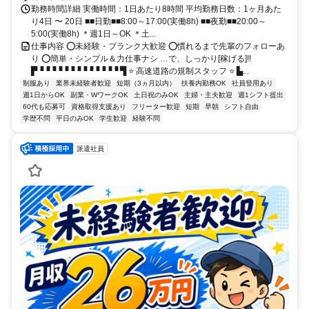
勤務時間詳細 実働時間：1日あたり8時間 平均勤務日数：1ヶ月あた
り4日 〜 20日 ■■日勤■■8:00～17:00(実働8h) ■■夜勤■■20:00～
5:00(実働8h) ＊週1日～OK ＊土...
仕事内容 ⭕未経験・ブランク大歓迎 ⭕慣れるまで先輩のフォローあ
り ⭕簡単・シンプル＆力仕事ナシ …で、しっかり[稼げる]!!
▛▝▝▝▝▝▝▝▝▝▝▝▝▝ ▜ ⭐ 高速道路の規制スタッフ ⭐ ▙...
制服あり
業界未経験者歓迎
短期（3ヵ月以内）
扶養内勤務OK
社員登用あり
週1日からOK
副業・WワークOK
土日祝のみOK
主婦・主夫歓迎
週1シフト提出
60代も応募可
資格取得支援あり
フリーター歓迎
短期
早朝
シフト自由
学歴不問
平日のみOK
学生歓迎
経験不問
派遣社員