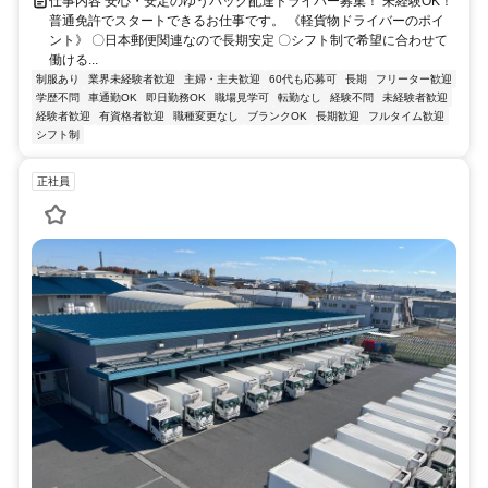
仕事内容 安心・安定のゆうパック配達ドライバー募集！ 未経験OK！
普通免許でスタートできるお仕事です。 《軽貨物ドライバーのポイ
ント》 〇日本郵便関連なので長期安定 〇シフト制で希望に合わせて
働ける...
制服あり
業界未経験者歓迎
主婦・主夫歓迎
60代も応募可
長期
フリーター歓迎
学歴不問
車通勤OK
即日勤務OK
職場見学可
転勤なし
経験不問
未経験者歓迎
経験者歓迎
有資格者歓迎
職種変更なし
ブランクOK
長期歓迎
フルタイム歓迎
シフト制
正社員