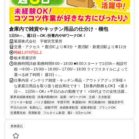
倉庫内で雑貨やキッチン用品の仕分け・梱包
1日5h～、週3日～OK♪扶養内やWワークOK！
菊屋株式会社 宇都宮営業所
交通・アクセス ＊鹿沼ICより車3分 ＊鹿沼駅・新鹿沼駅より車11分
時給1,070円以上
栃木県鹿沼市
勤務時間詳細 勤務時間9:00～18:00 ■9:00スタートで1日5h～相談可
能 ⇒9:00～15:00/～16:00/～17:00/～18:00 ライフスタイルによって
選べる終了時間！ 週3日～...
仕事内容 インテリア雑貨・キッチン用品・アウトドアグッズ等様々
な家庭日用品を取り扱う総合商社です！ 【扶養内勤務もOK】 ⭐週３
日～、1日5h～OK♪ ⭐平日のみの勤務です！ ⭐50代までの女性活躍...
業界未経験者歓迎
扶養内勤務OK
副業・WワークOK
主婦・主夫歓迎
フリーター歓迎
バイク通勤OK
学歴不問
車通勤OK
即日勤務OK
職場見学可
平日のみOK
転勤なし
経験不問
未経験者歓迎
経験者歓迎
ブランクOK
交通費支給
長期歓迎
フルタイム歓迎
週2・3日からOK
業務委託