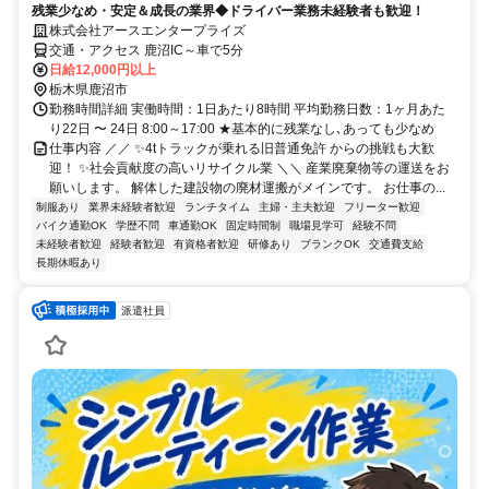
残業少なめ・安定＆成長の業界◆ドライバー業務未経験者も歓迎！
株式会社アースエンタープライズ
交通・アクセス 鹿沼IC～車で5分
日給12,000円以上
栃木県鹿沼市
勤務時間詳細 実働時間：1日あたり8時間 平均勤務日数：1ヶ月あた
り22日 〜 24日 8:00～17:00 ★基本的に残業なし､あっても少なめ
仕事内容 ／／ ✨4tトラックが乗れる旧普通免許 からの挑戦も大歓
迎！ ✨社会貢献度の高いリサイクル業 ＼＼ 産業廃棄物等の運送をお
願いします。 解体した建設物の廃材運搬がメインです。 お仕事の...
制服あり
業界未経験者歓迎
ランチタイム
主婦・主夫歓迎
フリーター歓迎
バイク通勤OK
学歴不問
車通勤OK
固定時間制
職場見学可
経験不問
未経験者歓迎
経験者歓迎
有資格者歓迎
研修あり
ブランクOK
交通費支給
長期休暇あり
派遣社員