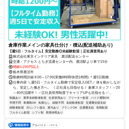
倉庫作業メインの家具仕分け・積込(配送補助あり)
【週5日・フルタイム】安定勤務◎未経験歓迎｜正社員登用あり
株式会社東京インテリア家具 鹿沼配送センター
交通・アクセス とちぎ流通センター内、鹿沼駅より車で15分
時給1,200円以上
栃木県鹿沼市
勤務時間詳細 8:00～17:00(実働8時間/休憩1時間) ＊週5日勤務
仕事内容 ＼週5日・フルタイム勤務で安定収入GET／ 体を動かしなが
ら、安定した働き方へ。 《 正社員も目指せる 》倉庫スタッフ！ ✅20
～40代活躍中！ ✅正社員登用制度でキャリアUPも目指せる ✅...
制服あり
業界未経験者歓迎
社員登用あり
フリーター歓迎
バイク通勤OK
学歴不問
車通勤OK
転勤なし
経験不問
未経験者歓迎
交通費全額支給
経験者歓迎
月1シフト提出
賞与あり
ブランクOK
交通費支給
長期歓迎
フルタイム歓迎
シフト制
長期休暇あり
アルバイト・パート