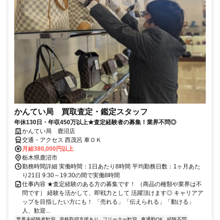
かんてい局 買取査定・鑑定スタッフ
年休130日・年収450万以上★査定経験者の募集！業界不問◎
かんてい局 鹿沼店
交通・アクセス 西茂呂 車ＯＫ
月給380,000円以上
栃木県鹿沼市
勤務時間詳細 実働時間：1日あたり8時間 平均勤務日数：1ヶ月あた
り21日 9:30～19:30の間で実働8時間
仕事内容 ★査定経験のある方の募集です！ （商品の種類や業界は不
問です） 経験を活かして、即戦力として 活躍頂けます◎ キャリアア
ップを目指したい方にも！ 「売れる」「伝えられる」「動ける」
人、歓迎...
業界未経験者歓迎
資格取得支援あり
フリーター歓迎
車通勤OK
経験不問