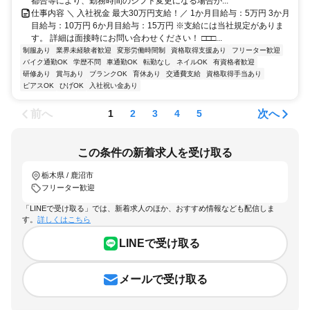
都合等により、勤務時間のシフト変更になる場合が...
仕事内容 ＼ 入社祝金 最大30万円支給！／ 1か月目給与：5万円 3か月
目給与：10万円 6か月目給与：15万円 ※支給には当社規定がありま
す。 詳細は面接時にお問い合わせください！ □□□...
制服あり
業界未経験者歓迎
変形労働時間制
資格取得支援あり
フリーター歓迎
バイク通勤OK
学歴不問
車通勤OK
転勤なし
ネイルOK
有資格者歓迎
研修あり
賞与あり
ブランクOK
育休あり
交通費支給
資格取得手当あり
ピアスOK
ひげOK
入社祝い金あり
前へ
次へ
1
2
3
4
5
この条件の新着求人を受け取る
栃木県 / 鹿沼市
フリーター歓迎
「LINEで受け取る」では、新着求人のほか、おすすめ情報なども配信しま
す。
詳しくはこちら
LINEで受け取る
メールで受け取る