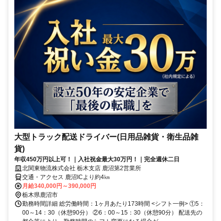
大型トラック配送ドライバー(日用品雑貨・衛生品雑
貨)
年収450万円以上可！｜入社祝金最大30万円！｜完全週休二日
北関東物流株式会社 栃木支店 鹿沼第2営業所
交通・アクセス 鹿沼ICより約4㎞
月給340,000円～390,000円
栃木県鹿沼市
勤務時間詳細 総労働時間：1ヶ月あたり173時間 <シフト一例> ①5：
00～14：30（休憩90分） ②6：00～15：30（休憩90分） 配送先の