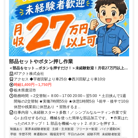
部品セットやボタン押し作業
＜部品をセット→ボタンを押すだけ！＞未経験歓迎！月収27万円以上可
＆土日休み
ATアクト株式会社
アクセス ◆宇都宮駅より車25分 ◆西川田駅より車10分
時給1,400円～1,750円
栃木県鹿沼市
勤務時間 ＜2交替制＞ 8:00～17:00 20:00～翌5:00 ＊土日挟んで1週
間毎の2交替制 ★実働7時間55分 ★休憩1時間5分 └前半・後半で10分
休憩や残業前に休憩あり ＊習熟するま...
仕事内容 ＼未経験スタート多数！／ シンプルなルーティン作業で安
心♪ お任せするのは、機械を使った簡単な部品加工です。 ▼作業はた
ったの4ステップ！ 1. 部品を機械へセット 2. ボタンを押す 3...
制服あり
業界未経験者歓迎
主婦・主夫歓迎
フリーター歓迎
バイク通勤OK
早朝
学歴不問
車通勤OK
職場見学可
平日のみOK
経験不問
未経験者歓迎