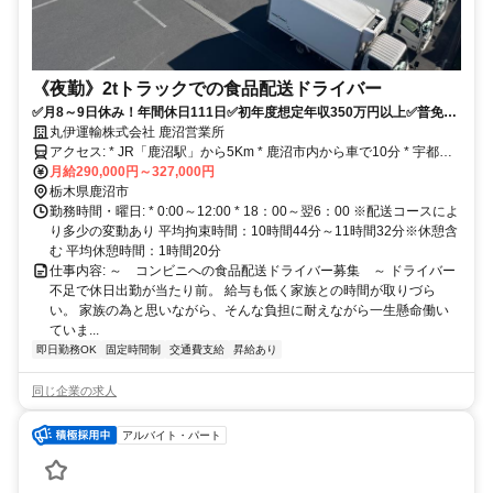
《夜勤》2tトラックでの食品配送ドライバー
✅月8～9日休み！年間休日111日✅初年度想定年収350万円以上✅普免が
あれば未経験OK
丸伊運輸株式会社 鹿沼営業所
アクセス: * JR「鹿沼駅」から5Km * 鹿沼市内から車で10分 * 宇都宮
市中心部から車で25分～30分 ※車・バイク通勤可 ＜通勤可能エリア
月給290,000円～327,000円
＞ 日光・今市・鹿沼・宇都宮・壬生・さくらなど
栃木県鹿沼市
勤務時間・曜日: * 0:00～12:00 * 18：00～翌6：00 ※配送コースによ
り多少の変動あり 平均拘束時間：10時間44分～11時間32分※休憩含
む 平均休憩時間：1時間20分
仕事内容: ～ コンビニへの食品配送ドライバー募集 ～ ドライバー
不足で休日出勤が当たり前。 給与も低く家族との時間が取りづら
い。 家族の為と思いながら、そんな負担に耐えながら一生懸命働い
ていま...
即日勤務OK
固定時間制
交通費支給
昇給あり
同じ企業の求人
アルバイト・パート