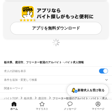
アプリを無料ダウンロード
栃木県、鹿沼市、フリーター歓迎のアルバイト・バイト求人情報
求人の詳細を表示
条件を追加・変更して検索
市区町村を追加・変更
関連キーワード
新着求人を受け取る
栃木県 フリーター歓迎 接客
栃木県 鹿沼市 主婦歓迎
栃木県
駅を追加・変更
バイトTOP
栃木県
鹿沼市
フリーター歓迎のアルバイト・バイト・求人
栃木県 栃木市 フリーター歓迎 在宅
栃木県 足利市 フリーター歓迎 葉鹿
栃木県
すべて
栃木県 フリーター歓迎 人柄重視積極採用
宇都宮市
足利市
栃木市
佐野市
鹿沼市
日光市
小山市
真岡市
大田原市
矢板市
職種を追加・変更
JR東北本線(黒磯～利府・盛岡)
那須塩原市
さくら市
那須烏山市
下野市
河内郡
上都賀郡
芳賀郡
下都賀郡
塩谷郡
ホーム
マイリスト
メッセージ
マイページ
黒磯駅
高久駅
黒田原駅
豊原駅
飲食・フードサービス
那須郡
ヘルプ・お問い合わせ
サイトマップ
利用規約・プライバシーポリシー