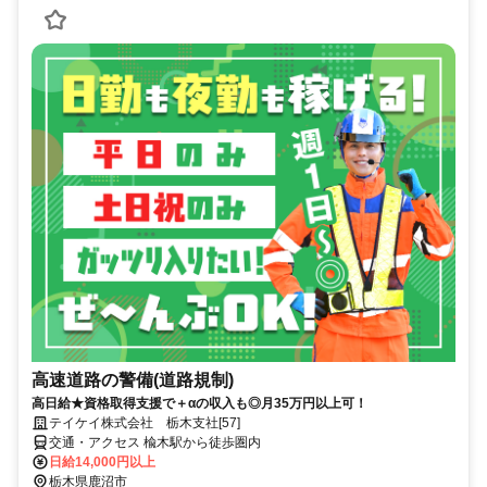
高速道路の警備(道路規制)
高日給★資格取得支援で＋αの収入も◎月35万円以上可！
テイケイ株式会社 栃木支社[57]
交通・アクセス 楡木駅から徒歩圏内
日給14,000円以上
栃木県鹿沼市