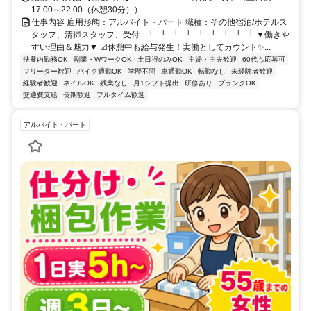
17:00～22:00（休憩30分））
仕事内容 雇用形態：アルバイト・パート 職種：その他宿泊/ホテルス
タッフ、清掃スタッフ、受付 ─┘─┘─┘─┘─┘─┘─┘─┘─┘ ▼働きや
すい理由＆魅力▼ ☑休憩中も給与発生！実働としてカウント✨...
扶養内勤務OK
副業・WワークOK
土日祝のみOK
主婦・主夫歓迎
60代も応募可
フリーター歓迎
バイク通勤OK
学歴不問
車通勤OK
転勤なし
未経験者歓迎
経験者歓迎
ネイルOK
残業なし
月1シフト提出
研修あり
ブランクOK
交通費支給
長期歓迎
フルタイム歓迎
アルバイト・パート