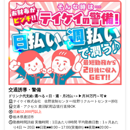
交通誘導・警備
ドリンク代支給♪選べる＜日・週・月2払い＞▶月30万円～可★
テイケイ株式会社 佐野規制センター/佐野リクルートセンター[60]
交通・アクセス 鹿沼駅周辺/直行直帰OK
日給12,000円以上
栃木県鹿沼市
勤務時間詳細 実働時間：1日あたり8時間 平均勤務日数：1ヶ月あた
り4日 〜 20日 ■■日勤■■8:00～17:00(実働8h) ■■夜勤■■20:00～