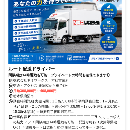
ルート配送ドライバー
閑散期は14時退勤も可能！プライベートの時間も確保できます◎
株式会社ネオワークス 本社営業所
交通・アクセス 鹿沼ICから車で3分
月給308,000円～408,000円
栃木県鹿沼市
勤務時間詳細 実働時間：1日あたり8時間 平均勤務日数：1ヶ月あた
り24日 以下2つの時間から選択可◎ ①8:00～17:00(休憩1h) ②6:30～
15:30(休憩1h) ※運搬終了後即帰宅可...
仕事内容 ◤￣￣￣￣￣￣￣￣￣￣￣￣￣￣￣￣￣￣◥ ＼＼ この求人
の魅力 ／／ ⭐ 閑散期は14時退勤も可能！ 配送が終わり次第即帰宅
OK！ ⭐ 運搬ルートは選択可能◎ 希望によってルート選択...