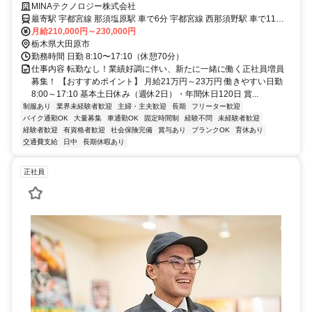
日／転勤なし／未経験OK
MINAテクノロジー株式会社
最寄駅 宇都宮線 那須塩原駅 車で6分 宇都宮線 西那須野駅 車で11分
宇都宮線 黒磯駅 車で16分
月給210,000円～230,000円
栃木県大田原市
勤務時間 日勤 8:10〜17:10（休憩70分）
仕事内容 転勤なし！業績好調に伴い、新たに一緒に働く正社員増員
募集！ 【おすすめポイント】 月給21万円～23万円 働きやすい日勤
8:00～17:10 基本土日休み（週休2日）・年間休日120日 賞...
制服あり
業界未経験者歓迎
主婦・主夫歓迎
長期
フリーター歓迎
バイク通勤OK
大量募集
車通勤OK
固定時間制
経験不問
未経験者歓迎
経験者歓迎
有資格者歓迎
社会保険完備
賞与あり
ブランクOK
育休あり
交通費支給
日中
長期休暇あり
正社員