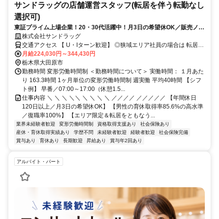
サンドラッグの店舗運営スタッフ(転居を伴う転勤なし
選択可)
東証プライム上場企業！20・30代活躍中！月3日の希望休OK／販売ノル
マなし／年収例32歳SV816万円／販促企画～商品管理など店舗運営がメ
株式会社サンドラッグ
インの仕事
交通アクセス 【 U・Iターン歓迎】 ◎狭域エリア社員の場合は 転居を
伴う転勤はありません。 ◎マイカー通勤OK
月給224,030円～344,430円
栃木県大田原市
勤務時間 変形労働時間制 ＜勤務時間について＞ 実働時間： １月あた
り 163.3時間 1ヶ月単位の変形労働時間制 週実働 平均40時間 【シフ
ト例】 早番／07:00～17:00（休憩1.5...
仕事内容 ＼ ＼ ＼ ＼＼ ＼ ＼ ＼ ＼ ／／／／ ／／／／／ 【年間休日
120日以上／月3日の希望休OK】 【男性の育休取得率85.6%の高水準
／復職率100%】 【エリア限定＆転居をともなう...
業界未経験者歓迎
変形労働時間制
資格取得支援あり
社会保険あり
産休・育休取得実績あり
学歴不問
未経験者歓迎
経験者歓迎
社会保険完備
賞与あり
育休あり
長期歓迎
昇給あり
賞与年2回あり
アルバイト・パート