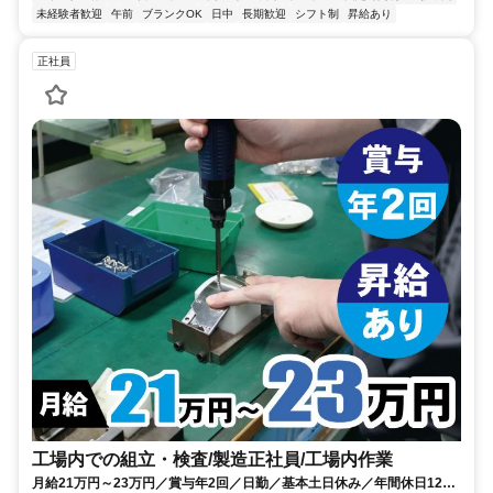
未経験者歓迎
午前
ブランクOK
日中
長期歓迎
シフト制
昇給あり
正社員
工場内での組立・検査/製造正社員/工場内作業
月給21万円～23万円／賞与年2回／日勤／基本土日休み／年間休日120