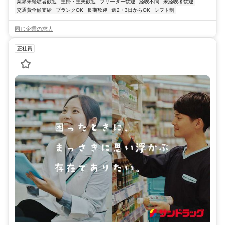
業界未経験者歓迎
主婦・主夫歓迎
フリーター歓迎
経験不問
未経験者歓迎
交通費全額支給
ブランクOK
長期歓迎
週2・3日からOK
シフト制
同じ企業の求人
正社員