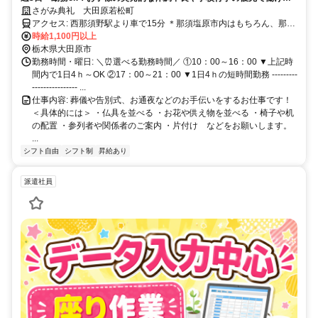
す！働きやすさを求めるならここで決まり♪
さがみ典礼 大田原若松町
アクセス: 西那須野駅より車で15分 ＊那須塩原市内はもちろん、那須
町、大田原市からもアクセス良好◎
時給1,100円以上
栃木県大田原市
勤務時間・曜日: ＼⏰選べる勤務時間／ ①10：00～16：00 ▼上記時
間内で1日4ｈ～OK ②17：00～21：00 ▼1日4ｈの短時間勤務 ---------
---------------- ...
仕事内容: 葬儀や告別式、お通夜などのお手伝いをするお仕事です！
＜具体的には＞ ・仏具を並べる ・お花や供え物を並べる ・椅子や机
の配置 ・参列者や関係者のご案内 ・片付け などをお願いします。
...
シフト自由
シフト制
昇給あり
派遣社員