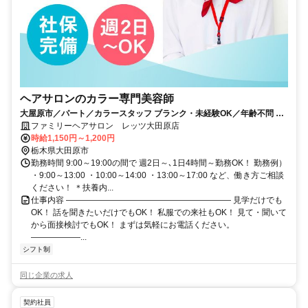
ヘアサロンのカラー専門美容師
大屋原市／パート／カラースタッフ ブランク・未経験OK／年齢不問 1
日4時間～OK
ファミリーヘアサロン レッツ大田原店
時給1,150円～1,200円
栃木県大田原市
勤務時間 9:00～19:00の間で 週2日～､1日4時間～勤務OK！ 勤務例）
・9:00～13:00 ・10:00～14:00 ・13:00～17:00 など、働き方ご相談
ください！ ＊扶養内...
仕事内容 ―――――――――――――――――――― 見学だけでも
OK！ 話を聞きたいだけでもOK！ 私服での来社もOK！ 見て・聞いて
から面接検討でもOK！ まずは気軽にお電話ください。
――――――...
シフト制
同じ企業の求人
契約社員