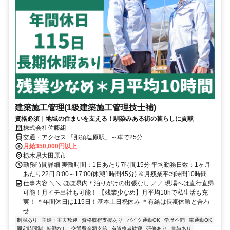
建築施工管理(1級建築施工管理技士補)
資格必須｜地域の住まいを支える！馴染みある街の暮らしに貢献
株式会社佐藤組
交通・アクセス 「那須塩原駅」～車で25分
月給350,000円以上
栃木県大田原市
勤務時間詳細 実働時間：1日あたり7時間15分 平均勤務日数：1ヶ月
あたり22日 8:00～17:00(休憩1時間45分) ※月残業平均時間10時間
仕事内容 ＼＼ ほぼ県内＊泊りがけの出張なし ／／ 現場へは直行直帰
可能！月イチ出社も可能！ 【残業少なめ】月平均10hで私生活も充
実！ ＊年間休日は115日！基本土日祝休み ＊有給は長期休暇と合わ
せ...
制服あり
主婦・主夫歓迎
資格取得支援あり
バイク通勤OK
学歴不問
車通勤OK
固定時間制
転勤なし
交通費全額支給
有資格者歓迎
研修あり
賞与あり