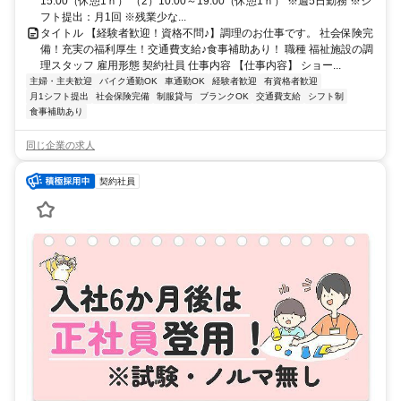
15:00（休憩1ｈ） （2）10:00～19:00（休憩1ｈ） ※週5日勤務 ※シ
フト提出：月1回 ※残業少な...
タイトル 【経験者歓迎！資格不問♪】調理のお仕事です。 社会保険完
備！充実の福利厚生！交通費支給♪食事補助あり！ 職種 福祉施設の調
理スタッフ 雇用形態 契約社員 仕事内容 【仕事内容】 ショー...
主婦・主夫歓迎
バイク通勤OK
車通勤OK
経験者歓迎
有資格者歓迎
月1シフト提出
社会保険完備
制服貸与
ブランクOK
交通費支給
シフト制
食事補助あり
同じ企業の求人
契約社員