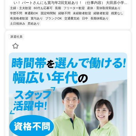
い！ パートさんにも賞与年2回支給あり！ （仕事内容） 大田原小学...
主婦・主夫歓迎
60代も応募可
長期
フリーター歓迎
産休・育休取得実績あり
学歴不問
車通勤OK
固定時間制
経験不問
未経験者歓迎
経験者歓迎
残業なし
有資格者歓迎
賞与あり
ブランクOK
交通費支給
日中
長期休暇あり
土日祝休み
昇給あり
派遣社員