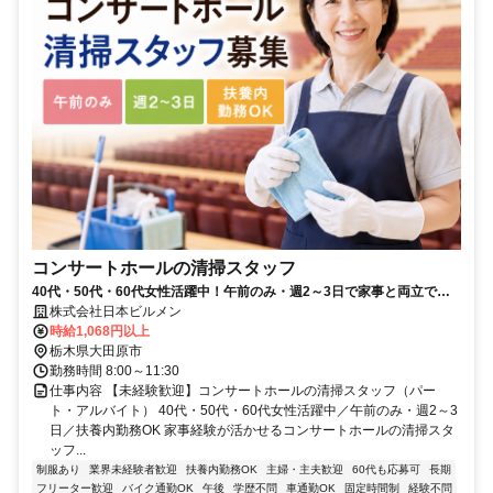
コンサートホールの清掃スタッフ
40代・50代・60代女性活躍中！午前のみ・週2～3日で家事と両立でき
る清掃スタッフ募集
株式会社日本ビルメン
時給1,068円以上
栃木県大田原市
勤務時間 8:00～11:30
仕事内容 【未経験歓迎】コンサートホールの清掃スタッフ（パー
ト・アルバイト） 40代・50代・60代女性活躍中／午前のみ・週2～3
日／扶養内勤務OK 家事経験が活かせるコンサートホールの清掃スタ
ッフ...
制服あり
業界未経験者歓迎
扶養内勤務OK
主婦・主夫歓迎
60代も応募可
長期
フリーター歓迎
バイク通勤OK
午後
学歴不問
車通勤OK
固定時間制
経験不問