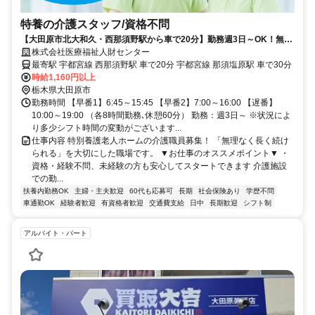
特養の介護スタッフ/資格不問
【大田原市北大和久・西那須野駅から車で20分】勤務週3日～OK！無理
なく働ける環境です！残業なし！
株式会社医療福祉人財センター
最寄駅 宇都宮線 西那須野駅 車で20分 宇都宮線 那須塩原駅 車で30分
時給1,160円以上
栃木県大田原市
勤務時間 【早番1】6:45～15:45 【早番2】7:00～16:00 【遅番】
10:00～19:00 （各8時間勤務､休憩60分） 勤務：週3日～ ※状況によ
り多少シフト時間の変動がございます...
仕事内容 特別養護老人ホームの介護職員募集！ 「無理なく長く続け
られる」を大切にした職場です。 ▼お仕事のオススメポイント▼ ・
資格・経験不問、未経験の方も安心してスタートできます 介護施設
での勤...
扶養内勤務OK
主婦・主夫歓迎
60代も応募可
長期
社会保険あり
学歴不問
車通勤OK
経験者歓迎
有資格者歓迎
交通費支給
日中
長期歓迎
シフト制
アルバイト・パート