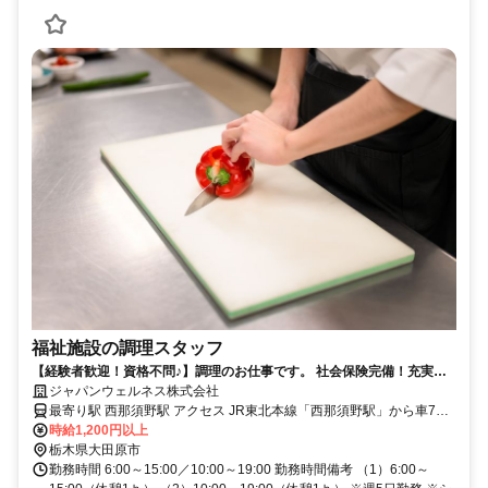
福祉施設の調理スタッフ
【経験者歓迎！資格不問♪】調理のお仕事です。 社会保険完備！充実の
福利厚生！交通費支給♪食事補助あり！
ジャパンウェルネス株式会社
最寄り駅 西那須野駅 アクセス JR東北本線「西那須野駅」から車7
分、市営バス・東野交通「本町」バス停下車4分
時給1,200円以上
栃木県大田原市
勤務時間 6:00～15:00／10:00～19:00 勤務時間備考 （1）6:00～