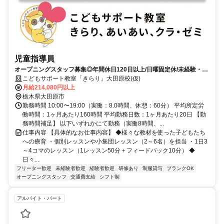
児童指導員
オープニングスタッフ募集◎年間休日120日以上/日曜固定休/未経験・ブ
ランクOK /残業・持ち帰り仕事ナシ◇充実した研修であなたのスキルア
こどもサポート教室「きらり」大田原校(仮)
ップをサポートします
月給214,080円以上
栃木県大田原市
勤務時間 10:00〜19:00（実働：8.0時間、休憩：60分） 平均所定労
働時間：1ヶ月あたり160時間 平均勤務日数：1ヶ月あたり20日 【勤
務時間補足】 以下いずれかにて勤務（実働8時間、...
仕事内容 【具体的なお仕事内容】 ◆様々な教材を使った子どもたち
への療育 ・個別レッスンや小集団レッスン（2～6名）を担当 ・1日3
～4コマのレッスン（1レッスン50分＋フィードバック10分） ◆
日々...
フリーター歓迎
未経験者歓迎
経験者歓迎
研修あり
制服貸与
ブランクOK
オープニングスタッフ
交通費支給
シフト制
アルバイト・パート