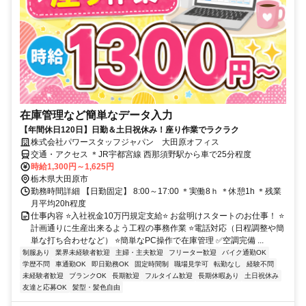
在庫管理など簡単なデータ入力
【年間休日120日】日勤＆土日祝休み！座り作業でラクラク
株式会社パワースタッフジャパン 大田原オフィス
交通・アクセス ＊JR宇都宮線 西那須野駅から車で25分程度
時給1,300円～1,625円
栃木県大田原市
勤務時間詳細 【日勤固定】 8:00～17:00 ＊実働8ｈ ＊休憩1h ＊残業
月平均20h程度
仕事内容 ⭐入社祝金10万円規定支給⭐ お盆明けスタートのお仕事！ ⭐
計画通りに生産出来るよう工程の事務作業 ⭐電話対応（日程調整や簡
単な打ち合わせなど） ⭐簡単なPC操作で在庫管理 ✅空調完備 ...
制服あり
業界未経験者歓迎
主婦・主夫歓迎
フリーター歓迎
バイク通勤OK
学歴不問
車通勤OK
即日勤務OK
固定時間制
職場見学可
転勤なし
経験不問
未経験者歓迎
ブランクOK
長期歓迎
フルタイム歓迎
長期休暇あり
土日祝休み
友達と応募OK
髪型・髪色自由