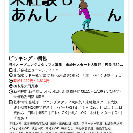
ピッキング・梱包
当社オープニングスタッフ大募集！未経験スタート大歓迎！残業月20時
間程度！しっかり稼げます！月収26万円以上！
株式会社ヒューマンアイ OS
最寄駅 ＪＲ宇都宮線 野崎(栃木県)駅 車7分 ＊車・バイク通勤可（無
料駐車場完備）
時給1,450円～1,813円
栃木県大田原市
勤務時間 勤務曜日 月,火,水,木,金 勤務時間 08:15～17:00 (7.75時間)
最低勤務日数 週5日
基本情報 当社オープニングスタッフ大募集！未経験スタート大歓
迎！残業月20時間程度！しっかり稼げます！月収26万円以上！ 土日
祝休み｜日勤｜週5日｜日払いOK｜週払いOK｜未経験スタートOK｜
研修あり...
制服あり
業界未経験者歓迎
主婦・主夫歓迎
長期
フリーター歓迎
社会保険あり
バイク通勤OK
学歴不問
車通勤OK
転勤なし
未経験者歓迎
経験者歓迎