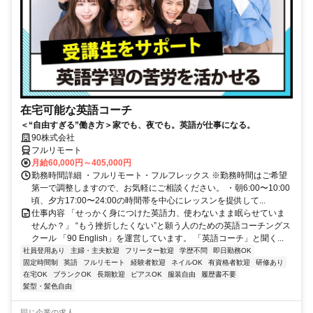
在宅可能な英語コーチ
＜“自由すぎる”働き方＞家でも、夜でも。英語が仕事になる。
90株式会社
フルリモート
月給60,000円～405,000円
勤務時間詳細 ・フルリモート・フルフレックス ※勤務時間はご希望
第一で調整しますので、お気軽にご相談ください。 ・朝6:00〜10:00
頃、夕方17:00〜24:00の時間帯を中心にレッスンを提供して...
仕事内容 「せっかく身につけた英語力、使わないまま眠らせていま
せんか？」 “もう挫折したくない”と願う人のための英語コーチングス
クール 「90 English」を運営しています。 「英語コーチ」と聞く...
社員登用あり
主婦・主夫歓迎
フリーター歓迎
学歴不問
即日勤務OK
固定時間制
英語
フルリモート
経験者歓迎
ネイルOK
有資格者歓迎
研修あり
在宅OK
ブランクOK
長期歓迎
ピアスOK
服装自由
履歴書不要
髪型・髪色自由
同じ企業の求人