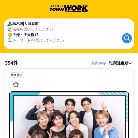
栃木県
大田原市
職種を選択してください
主婦・主夫歓迎
キーワードを選択してください
394件
条件保存
関連度順
業務委託