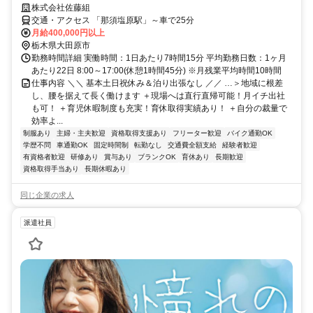
株式会社佐藤組
交通・アクセス 「那須塩原駅」～車で25分
月給400,000円以上
栃木県大田原市
勤務時間詳細 実働時間：1日あたり7時間15分 平均勤務日数：1ヶ月
あたり22日 8:00～17:00(休憩1時間45分) ※月残業平均時間10時間
仕事内容 ＼＼ 基本土日祝休み＆泊り出張なし ／／ …＞地域に根差
し、腰を据えて長く働けます ＋現場へは直行直帰可能！月イチ出社
も可！ ＋育児休暇制度も充実！育休取得実績あり！ ＋自分の裁量で
効率よ...
制服あり
主婦・主夫歓迎
資格取得支援あり
フリーター歓迎
バイク通勤OK
学歴不問
車通勤OK
固定時間制
転勤なし
交通費全額支給
経験者歓迎
有資格者歓迎
研修あり
賞与あり
ブランクOK
育休あり
長期歓迎
資格取得手当あり
長期休暇あり
同じ企業の求人
派遣社員