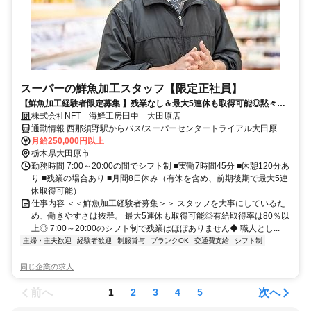
スーパーの鮮魚加工スタッフ【限定正社員】
【鮮魚加工経験者限定募集 】残業なし＆最大5連休も取得可能◎黙々と
作業したい方にピッタリです◎
株式会社NFT 海鮮工房田中 大田原店
通勤情報 西那須野駅からバス/スーパーセンタートライアル大田原店
内◎車通勤OK
月給250,000円以上
栃木県大田原市
勤務時間 7:00～20:00の間でシフト制 ■実働7時間45分 ■休憩120分あ
り ■残業の場合あり ■月間8日休み（有休を含め、前期後期で最大5連
休取得可能）
仕事内容 ＜＜鮮魚加工経験者募集＞＞ スタッフを大事にしているた
め、働きやすさは抜群。 最大5連休も取得可能◎有給取得率は80％以
上◎ 7:00～20:00のシフト制で残業はほぼありません◆ 職人とし...
主婦・主夫歓迎
経験者歓迎
制服貸与
ブランクOK
交通費支給
シフト制
同じ企業の求人
前へ
次へ
1
2
3
4
5