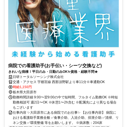
病院での看護助手(お手伝い・シーツ交換など)
きれいな病棟！平日のみ・日勤のみOK✨資格・経験不問★
日研トータルソーシング株式会社
交通・アクセス 宇都宮線 西那須野駅より車11分※車通勤OK
時給1,150円
栃木県大田原市
勤務時間詳細 9:00〜翌9:00の中で短時間、フルタイム勤務OK ※時短
勤務相談可 週2日〜OK ※休憩1〜2h含む ※配属先により異なる場合
もございます
仕事内容 ✨大田原市にある病院でのお仕事✨ 【お仕事内容】 病院に
おける看護助手業務全般 ✅食事介助、入浴介助、排泄介助 ✅清掃、リ
ネン交換 ✅環境整備 等をお願いします。 ※病床数：204床