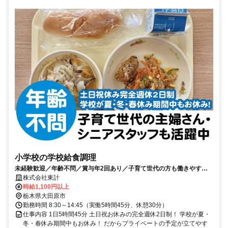
小学校の学校給食調理
未経験歓迎／年齢不問／賞与年2回あり／子育て世代の方も働きやす
い！急なお休みにも対応
株式会社東計
時給1,100円以上
栃木県大田原市
勤務時間 8:30～14:45（実働5時間45分、休憩30分）
仕事内容 1日5時間45分 土日祝お休みの完全週休2日制！ 学校が夏・
冬・春休み期間中もお休み！ だからプライベートの予定が立てやす