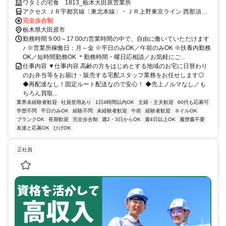
サポート体制バッチリなのでお子さんの行事でのお休みなども取りやす
ワタミの宅食 1813_栃木大田原営業所
い◎
アクセス ＪＲ宇都宮線〔東北本線〕・ＪＲ上野東京ライン 西那須野
東口徒歩約43分、ＪＲ宇都宮線〔東北本線〕・ＪＲ上野東京ライン
完全歩合制
野崎（栃木県）徒歩約83分、ＪＲ東北新幹線 那須塩原西口徒歩約97
栃木県大田原市
分
勤務時間 9:00～17:00の営業時間の中で、自由に働いていただけます
♪ ※営業所稼働日：月～金 ※平日のみOK／午前のみOK ※扶養内勤務
OK／短時間勤務OK ＊勤務時間・曜日応相談／お気軽にご...
仕事内容 ▼仕事内容 高齢の方をはじめとする地域のお宅に日替わり
のお弁当等をお届け・販売する宅配スタッフ業務をお任せします◎
◆再配達なし！固定ルート配送なので安心！ ◆売上ノルマなし／も
ちろん買取...
業界未経験者歓迎
社員登用あり
1日4時間以内OK
主婦・主夫歓迎
60代も応募可
学歴不問
平日のみOK
経験不問
未経験者歓迎
午前
経験者歓迎
ネイルOK
ブランクOK
長期歓迎
完全歩合制
週2・3日からOK
週4日以上OK
履歴書不要
友達と応募OK
ひげOK
正社員