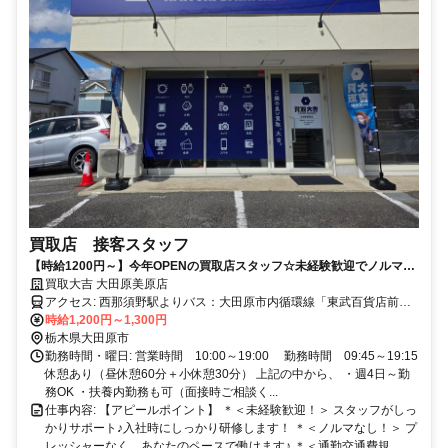
買取店 接客スタッフ
【時給1200円～】今年OPENの買取店スタッフ☆未経験歓迎でノルマな
し☆即日採用可！フルタイム勤務歓迎！
買取大吉 大田原美原店
アクセス: 西那須野駅よりバス：大田原市内循環線「東武百貨店前」
停留所 徒歩5分 ┗ヨークベニマル大田原店さん 徒歩4分 ※マイカー通
時給1,200円～1,300円
勤相談可
栃木県大田原市
勤務時間・曜日: 営業時間 10:00～19:00 勤務時間 09:45～19:15
休憩あり（昼休憩60分＋小休憩30分） 上記の中から、 ・週4日～勤
務OK ・扶養内勤務も可（面接時ご相談く...
仕事内容: 【アピールポイント】 ＊＜未経験歓迎！＞ スタッフがしっ
かりサポート♪入社時にしっかり研修します！ ＊＜ノルマなし！＞ プ
レッシャーなく、あなたのペースで働けます♪ ＊＜通勤交通費規...