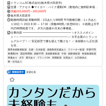
トランコムSC株式会社(栃木県大田原市)
交通・アクセス ◆マイカー・バイク通勤OK（敷地内に無料駐車場完
備）
月給255,000円～285,000円
栃木県大田原市
勤務時間詳細 実働時間：1日あたり8時間 平均勤務日数：1ヶ月あた
り18日 〜 20日 8:30 ～ 17:30（実働8時間／休憩60分） ※残業は月平
均25時間程度です。 夕方の面接や月末の事務処...
仕事内容 ━━━━━━━━━━━━━━━━━ ✨オススメポイン
ト！✨ ━━━━━━━━━━━━━━━━━ ✅ 大手企業のトランコ
ムグループ！ ✅ 安定経営で腰を据えて働ける！ ✅ 未経験から正社員
を目...
業界未経験者歓迎
主婦・主夫歓迎
資格取得支援あり
フリーター歓迎
学歴不問
車通勤OK
固定時間制
経験不問
未経験者歓迎
午前
経験者歓迎
有資格者歓迎
研修あり
夕方
賞与あり
ブランクOK
長期歓迎
社割あり
土日祝休み
寮・社宅あり
派遣社員