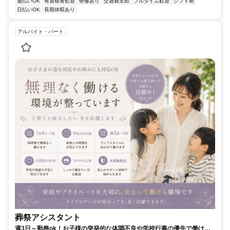
週払いOK
有資格者歓迎
研修あり
交通費支給
フルタイム歓迎
シフト制
日払いOK
長期休暇あり
アルバイト・パート
葬祭アシスタント
週3日～勤務ok！お子様の突発的な体調不良や学校行事の優先で働けま