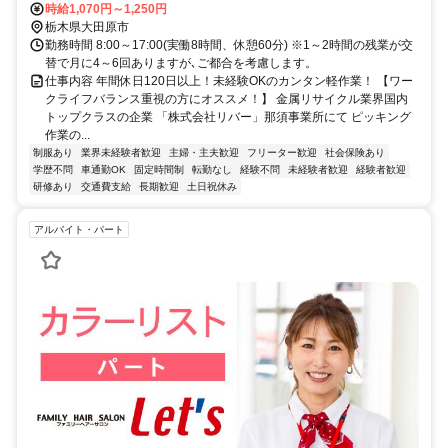
時給1,070円～1,250円
栃木県大田原市
勤務時間 8:00～17:00(実働8時間、休憩60分) ※1～2時間の残業が交
替で月に4～6回ありますが､ご都合を考慮します。
仕事内容 年間休日120日以上！未経験OKのカンタン軽作業！ 【ワー
クライフバランス重視の方にオススメ！】 金属リサイクル業界国内
トップクラスの企業 「株式会社リバー」那須事業所にて ピッキング
作業の...
制服あり
業界未経験者歓迎
主婦・主夫歓迎
フリーター歓迎
社会保険あり
学歴不問
車通勤OK
固定時間制
転勤なし
経験不問
未経験者歓迎
経験者歓迎
研修あり
交通費支給
長期歓迎
土日祝休み
アルバイト・パート