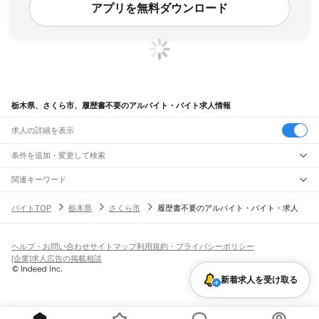
アプリを無料ダウンロード
栃木県、さくら市、履歴書不要のアルバイト・バイト求人情報
求人の詳細を表示
条件を追加・変更して検索
市区町村を追加・変更
関連キーワード
栃木県 さくら市 無資格
栃木県 履歴書不要 関東エリア
栃木県
駅を追加・変更
バイトTOP
栃木県
さくら市
履歴書不要のアルバイト・バイト・求人
栃木県 栃木市 履歴書不要 魚べい
栃木県 履歴書不要 仕分け
栃木県
すべて
栃木県 鹿沼市 履歴書不要 接客
宇都宮市
足利市
栃木市
佐野市
鹿沼市
日光市
小山市
真岡市
大田原市
矢板市
職種を追加・変更
JR東北本線(黒磯～利府・盛岡)
那須塩原市
さくら市
那須烏山市
下野市
河内郡
上都賀郡
芳賀郡
下都賀郡
塩谷郡
黒磯駅
高久駅
黒田原駅
豊原駅
飲食・フードサービス
那須郡
ヘルプ・お問い合わせ
サイトマップ
利用規約・プライバシーポリシー
特徴を追加・変更
飲食・フードサービス
すべて
[企業]求人広告の掲載相談
宇都宮線
ホールスタッフ
キッチンスタッフ
皿洗い・洗い場
精肉・鮮魚加工
給食調理
人気
野木駅
間々田駅
小山駅
小金井駅
自治医大駅
石橋駅
雀宮駅
宇都宮駅
岡本駅
宝積寺駅
雇用形態を追加・変更
新着求人を受け取る
パン屋（ベーカリー）
フードカウンター販売員
バー（BAR）・バーテンダー
日払いOK
高校生歓迎
学生歓迎
深夜の仕事
髪型・髪色自由
ひげOK
ネイルOK
氏家駅
蒲須坂駅
片岡駅
矢板駅
野崎駅
西那須野駅
那須塩原駅
黒磯駅
飲食店補助（開店・閉店準備）
飲食店（店長・マネージャー）
ピアスOK
アルバイト・パート
履歴書不要
オープニングスタッフ
留学生・外国人活躍中
都道府県を変更
営業・販売
JR烏山線
勤務期間
正社員
宝積寺駅
下野花岡駅
仁井田駅
鴻野山駅
大金駅
小塙駅
滝駅
烏山駅
営業・販売
すべて
短期
契約社員
単発・1日OK
長期
期間限定（春夏冬休み等）