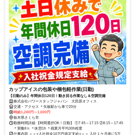
カップアイスの包装や梱包軽作業(日勤)
【日勤のみ】年間休日120日！動き回る作業なし＆空調完備
株式会社パワースタッフジャパン 大田原オフィス
交通・アクセス ＊矢板駅から車で20分
時給1,280円～1,600円
栃木県さくら市
勤務時間詳細 【時間選択OK！日勤】 ①7:45～17:15 ②8:15～17:45
＊実働8ｈ ＊休憩1h ＊残業月平均30h程度
仕事内容 ＜＜⭐入社祝金10万円規定支給⭐＞＞ 入社１ケ月後に5万