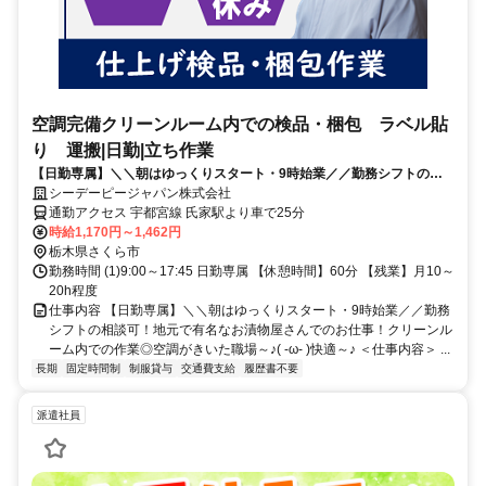
空調完備クリーンルーム内での検品・梱包 ラベル貼
り 運搬|日勤|立ち作業
【日勤専属】＼＼朝はゆっくりスタート・9時始業／／勤務シフトの相
談可！地元で有名なお漬物屋さんでのお仕事！クリーンルーム内での作
シーデーピージャパン株式会社
業◎空調がきいた職場～♪( -ω- )快適～♪
通勤アクセス 宇都宮線 氏家駅より車で25分
時給1,170円～1,462円
栃木県さくら市
勤務時間 (1)9:00～17:45 日勤専属 【休憩時間】60分 【残業】月10～
20h程度
仕事内容 【日勤専属】＼＼朝はゆっくりスタート・9時始業／／勤務
シフトの相談可！地元で有名なお漬物屋さんでのお仕事！クリーンル
ーム内での作業◎空調がきいた職場～♪( -ω- )快適～♪ ＜仕事内容＞ ...
長期
固定時間制
制服貸与
交通費支給
履歴書不要
派遣社員