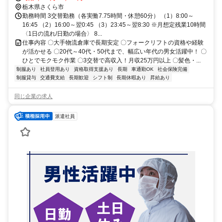
栃木県さくら市
勤務時間 3交替勤務（各実働7.75時間・休憩60分） （1）8:00～
16:45 （2）16:00～翌0:45 （3）23:45～翌8:30 ※月想定残業10時間
〈1日の流れ/日勤の場合〉 8...
仕事内容 〇大手物流倉庫で長期安定 〇フォークリフトの資格や経験
が活かせる 〇20代～40代・50代まで、幅広い年代の男女活躍中！ 〇
ひとでモクモク作業 〇3交替で高収入！月収25万円以上 〇髪色・...
制服あり
社員登用あり
資格取得支援あり
長期
車通勤OK
社会保険完備
制服貸与
交通費支給
長期歓迎
シフト制
長期休暇あり
昇給あり
同じ企業の求人
派遣社員