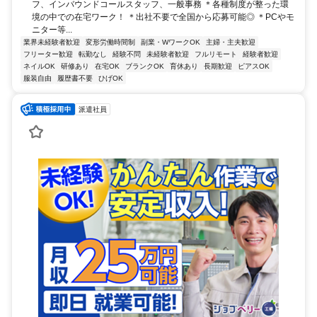
フ、インバウンドコールスタッフ、一般事務 ＊各種制度が整った環
境の中での在宅ワーク！ ＊出社不要で全国から応募可能◎ ＊PCやモ
ニター等...
業界未経験者歓迎
変形労働時間制
副業・WワークOK
主婦・主夫歓迎
フリーター歓迎
転勤なし
経験不問
未経験者歓迎
フルリモート
経験者歓迎
ネイルOK
研修あり
在宅OK
ブランクOK
育休あり
長期歓迎
ピアスOK
服装自由
履歴書不要
ひげOK
派遣社員