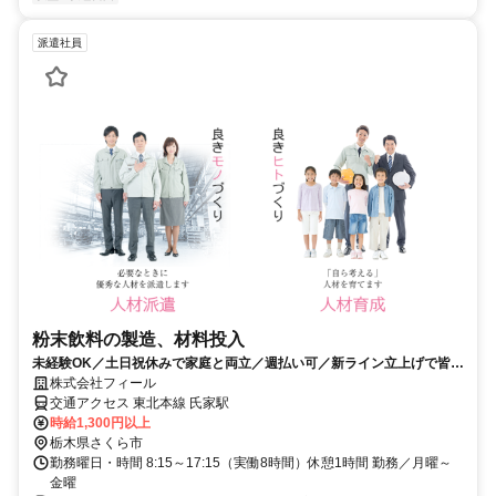
派遣社員
粉末飲料の製造、材料投入
未経験OK／土日祝休みで家庭と両立／週払い可／新ライン立上げで皆同
じスタート！
株式会社フィール
交通アクセス 東北本線 氏家駅
時給1,300円以上
栃木県さくら市
勤務曜日・時間 8:15～17:15（実働8時間）休憩1時間 勤務／月曜～
金曜