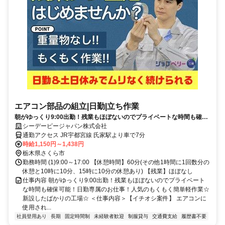
エアコン部品の組立|日勤|立ち作業
朝がゆっくり9:00出勤！残業もほぼないのでプライベートな時間も確保
可能！日勤専属のお仕事！人気のもくもく簡単軽作業☆新設したばかり
シーデーピージャパン株式会社
の工場☆
通勤アクセス JR宇都宮線 氏家駅より車で7分
時給1,150円～1,438円
栃木県さくら市
勤務時間 (1)9:00～17:00 【休憩時間】60分(その他1時間に1回数分の
休憩と10時に10分、15時に10分の休憩あり) 【残業】ほぼなし
仕事内容 朝がゆっくり9:00出勤！残業もほぼないのでプライベート
な時間も確保可能！日勤専属のお仕事！人気のもくもく簡単軽作業☆
新設したばかりの工場☆ ＜仕事内容＞【イチオシ案件】 エアコンに
使用され...
社員登用あり
長期
固定時間制
未経験者歓迎
制服貸与
交通費支給
履歴書不要