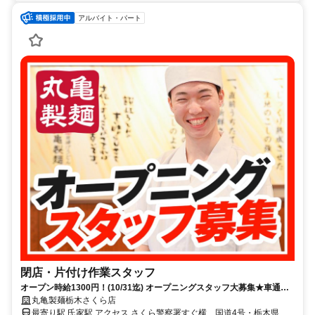
アルバイト・パート
閉店・片付け作業スタッフ
オープン時給1300円！(10/31迄) オープニングスタッフ大募集★車通勤
OK！【夜の短時間だけ】週2日～／1日1h◎曜日も相談OK！まかない
丸亀製麺栃木さくら店
有！シフトは1週間毎♪
最寄り駅 氏家駅 アクセス さくら警察署すぐ横、国道4号・栃木県道