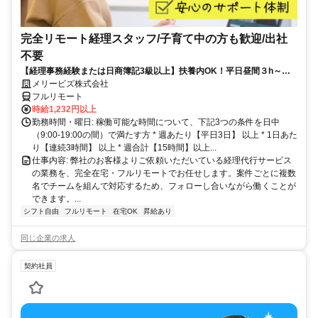
完全リモート経理スタッフ/子育て中の方も歓迎/出社
不要
【経理事務経験または日商簿記3級以上】扶養内OK！平日昼間３h～。
完全在宅で育児・介護中の方も大歓迎♪
メリービズ株式会社
フルリモート
時給1,232円以上
勤務時間・曜日: 稼働可能な時間について、下記3つの条件を日中
（9:00-19:00の間）で満たす方 * 週あたり【平日3日】 以上 * 1日あた
り【連続3時間】 以上 * 週合計【15時間】以上...
仕事内容: 弊社のお客様よりご依頼いただいている経理代行サービス
の業務を、完全在宅・フルリモートでお任せします。案件ごとに複数
名でチームを組んで対応するため、フォローし合いながら働くことが
できます。...
シフト自由
フルリモート
在宅OK
昇給あり
同じ企業の求人
契約社員