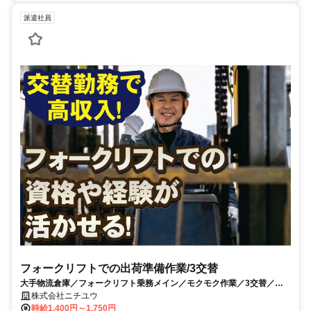
派遣社員
フォークリフトでの出荷準備作業/3交替
大手物流倉庫／フォークリフト乗務メイン／モクモク作業／3交替／残
業少なめ10時間位、月収26万円以上
株式会社ニチユウ
時給1,400円～1,750円