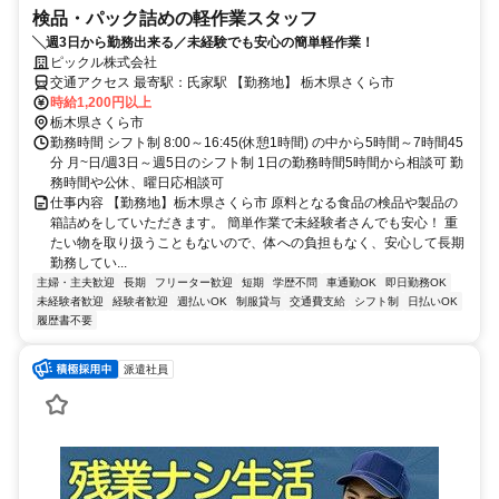
検品・パック詰めの軽作業スタッフ
╲週3日から勤務出来る／未経験でも安心の簡単軽作業！
ピックル株式会社
交通アクセス 最寄駅：氏家駅 【勤務地】 栃木県さくら市
時給1,200円以上
栃木県さくら市
勤務時間 シフト制 8:00～16:45(休憩1時間) の中から5時間～7時間45
分 月~日/週3日～週5日のシフト制 1日の勤務時間5時間から相談可 勤
務時間や公休、曜日応相談可
仕事内容 【勤務地】栃木県さくら市 原料となる食品の検品や製品の
箱詰めをしていただきます。 簡単作業で未経験者さんでも安心！ 重
たい物を取り扱うこともないので、体への負担もなく、安心して長期
勤務してい...
主婦・主夫歓迎
長期
フリーター歓迎
短期
学歴不問
車通勤OK
即日勤務OK
未経験者歓迎
経験者歓迎
週払いOK
制服貸与
交通費支給
シフト制
日払いOK
履歴書不要
派遣社員