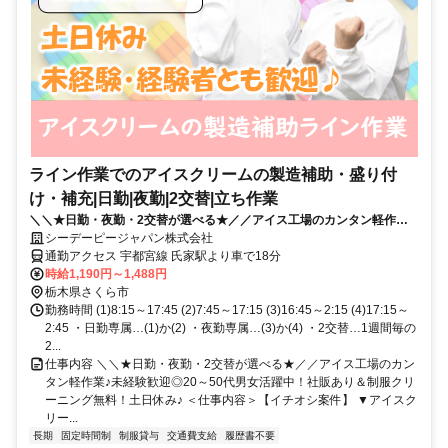
ライン作業でのアイスクリームの製造補助・盛り付
け・補充|日勤|夜勤|2交替|立ち作業
＼＼★日勤・夜勤・2交替が選べる★／／アイス工場のカンタン軽作業♪
未経験歓迎◎20～50代男女活躍中！社販あり＆制服クリーニング無料！
シーデーピージャパン株式会社
土日休み♪
通勤アクセス 宇都宮線 氏家駅より車で18分
時給1,190円～1,488円
栃木県さくら市
勤務時間 (1)8:15～17:45 (2)7:45～17:15 (3)16:45～2:15 (4)17:15～
2:45 ・日勤専属…(1)か(2) ・夜勤専属…(3)か(4) ・2交替…1週間毎の
2...
仕事内容 ＼＼★日勤・夜勤・2交替が選べる★／／アイス工場のカン
タン軽作業♪未経験歓迎◎20～50代男女活躍中！社販あり＆制服クリ
ーニング無料！土日休み♪ ＜仕事内容＞【イチオシ案件】 ▼アイスク
リー...
長期
固定時間制
制服貸与
交通費支給
履歴書不要