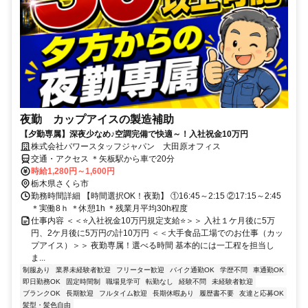
夜勤 カップアイスの製造補助
【夕勤専属】深夜少なめ♪空調完備で快適～！入社祝金10万円
株式会社パワースタッフジャパン 大田原オフィス
交通・アクセス ＊矢板駅から車で20分
時給1,280円～1,600円
栃木県さくら市
勤務時間詳細 【時間選択OK！夜勤】 ①16:45～2:15 ②17:15～2:45
＊実働8ｈ ＊休憩1h ＊残業月平均30h程度
仕事内容 ＜＜⭐入社祝金10万円規定支給⭐＞＞ 入社１ケ月後に5万
円、2ケ月後に5万円の計10万円 ＜＜大手食品工場でのお仕事（カッ
プアイス）＞＞ 夜勤専属！選べる時間 基本的には一工程を担当し
ま...
制服あり
業界未経験者歓迎
フリーター歓迎
バイク通勤OK
学歴不問
車通勤OK
即日勤務OK
固定時間制
職場見学可
転勤なし
経験不問
未経験者歓迎
ブランクOK
長期歓迎
フルタイム歓迎
長期休暇あり
履歴書不要
友達と応募OK
髪型・髪色自由