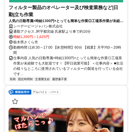
フィルター製品のオペレーター及び検査業務など|日
勤|立ち作業
人気の日勤専属×時給1300円×とっても簡単な作業◎工場系作業が未経験
でも大歓迎です！【即日就業可能】
シーデーピージャパン株式会社
通勤アクセス JR宇都宮線 氏家駅より車で約10分
時給1,300円～1,625円
栃木県さくら市
勤務時間 (1)8:30～17:00 【休憩時間】60分 【残業】月平均0～20時
間
仕事内容 人気の日勤専属×時給1300円×とっても簡単な作業◎工場系
作業が未経験でも大歓迎です！【即日就業可能】 ＜仕事内容＞ ■生活
の様々なところに使用されているフィルターの製造を行っている会社
です...
長期
固定時間制
交通費支給
履歴書不要
アルバイト・パート