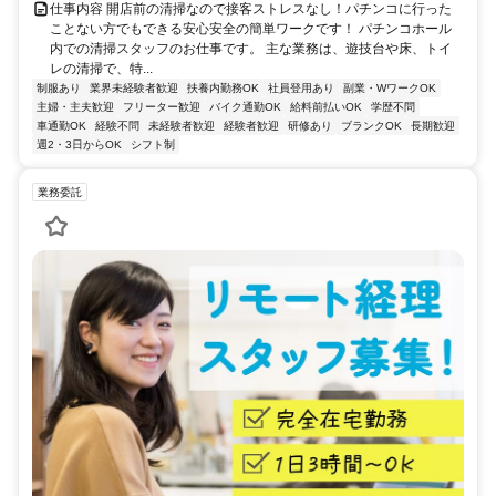
仕事内容 開店前の清掃なので接客ストレスなし！パチンコに行った
ことない方でもできる安心安全の簡単ワークです！ パチンコホール
内での清掃スタッフのお仕事です。 主な業務は、遊技台や床、トイ
レの清掃で、特...
制服あり
業界未経験者歓迎
扶養内勤務OK
社員登用あり
副業・WワークOK
主婦・主夫歓迎
フリーター歓迎
バイク通勤OK
給料前払いOK
学歴不問
車通勤OK
経験不問
未経験者歓迎
経験者歓迎
研修あり
ブランクOK
長期歓迎
週2・3日からOK
シフト制
業務委託