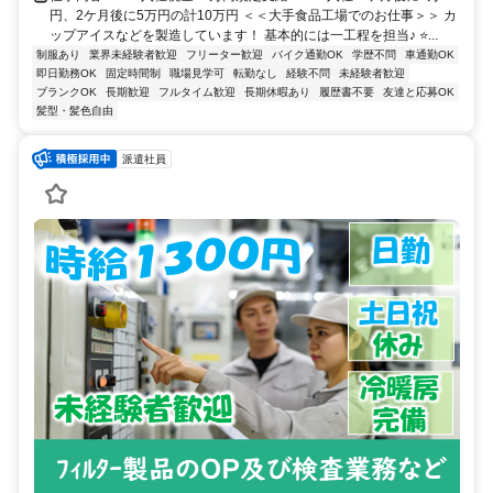
円、2ケ月後に5万円の計10万円 ＜＜大手食品工場でのお仕事＞＞ カ
ップアイスなどを製造しています！ 基本的には一工程を担当♪ ⭐...
制服あり
業界未経験者歓迎
フリーター歓迎
バイク通勤OK
学歴不問
車通勤OK
即日勤務OK
固定時間制
職場見学可
転勤なし
経験不問
未経験者歓迎
ブランクOK
長期歓迎
フルタイム歓迎
長期休暇あり
履歴書不要
友達と応募OK
髪型・髪色自由
派遣社員