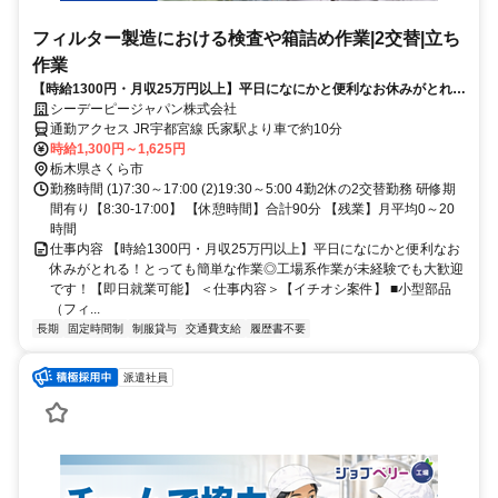
フィルター製造における検査や箱詰め作業|2交替|立ち
作業
【時給1300円・月収25万円以上】平日になにかと便利なお休みがとれ
る！とっても簡単な作業◎工場系作業が未経験でも大歓迎です！【即日
シーデーピージャパン株式会社
就業可能】
通勤アクセス JR宇都宮線 氏家駅より車で約10分
時給1,300円～1,625円
栃木県さくら市
勤務時間 (1)7:30～17:00 (2)19:30～5:00 4勤2休の2交替勤務 研修期
間有り【8:30-17:00】 【休憩時間】合計90分 【残業】月平均0～20
時間
仕事内容 【時給1300円・月収25万円以上】平日になにかと便利なお
休みがとれる！とっても簡単な作業◎工場系作業が未経験でも大歓迎
です！【即日就業可能】 ＜仕事内容＞【イチオシ案件】 ■小型部品
（フィ...
長期
固定時間制
制服貸与
交通費支給
履歴書不要
派遣社員