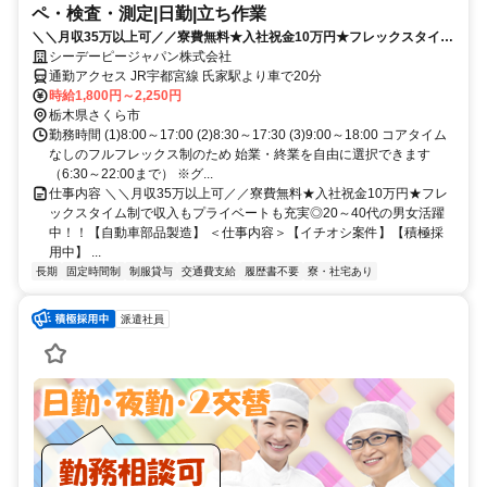
ペ・検査・測定|日勤|立ち作業
＼＼月収35万以上可／／寮費無料★入社祝金10万円★フレックスタイム
制で収入もプライベートも充実◎20～40代の男女活躍中！！【自動車部
シーデーピージャパン株式会社
品製造】
通勤アクセス JR宇都宮線 氏家駅より車で20分
時給1,800円～2,250円
栃木県さくら市
勤務時間 (1)8:00～17:00 (2)8:30～17:30 (3)9:00～18:00 コアタイム
なしのフルフレックス制のため 始業・終業を自由に選択できます
（6:30～22:00まで） ※グ...
仕事内容 ＼＼月収35万以上可／／寮費無料★入社祝金10万円★フレ
ックスタイム制で収入もプライベートも充実◎20～40代の男女活躍
中！！【自動車部品製造】 ＜仕事内容＞【イチオシ案件】【積極採
用中】 ...
長期
固定時間制
制服貸与
交通費支給
履歴書不要
寮・社宅あり
派遣社員