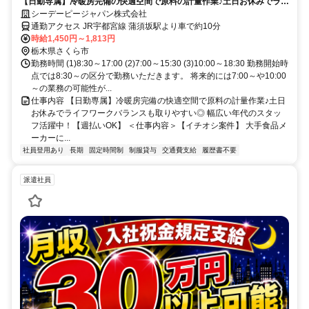
【日勤専属】冷暖房完備の快適空間で原料の計量作業♪土日お休みでライ
フワークバランスも取りやすい◎ 幅広い年代のスタッフ活躍中！【週払
シーデーピージャパン株式会社
いOK】
通勤アクセス JR宇都宮線 蒲須坂駅より車で約10分
時給1,450円～1,813円
栃木県さくら市
勤務時間 (1)8:30～17:00 (2)7:00～15:30 (3)10:00～18:30 勤務開始時
点では8:30～の区分で勤務いただきます。 将来的には7:00～や10:00
～の業務の可能性が...
仕事内容 【日勤専属】冷暖房完備の快適空間で原料の計量作業♪土日
お休みでライフワークバランスも取りやすい◎ 幅広い年代のスタッ
フ活躍中！【週払いOK】 ＜仕事内容＞【イチオシ案件】 大手食品メ
ーカーに...
社員登用あり
長期
固定時間制
制服貸与
交通費支給
履歴書不要
派遣社員