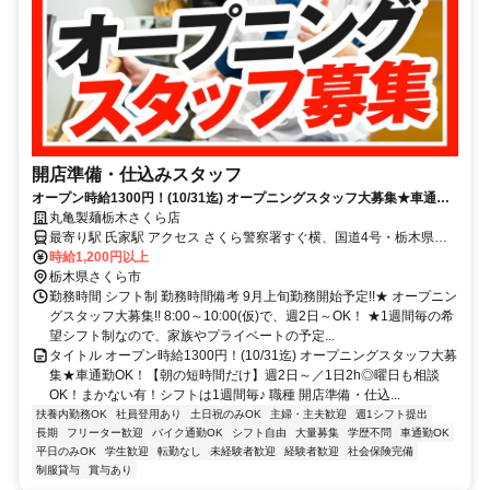
開店準備・仕込みスタッフ
オープン時給1300円！(10/31迄) オープニングスタッフ大募集★車通勤
OK！【朝の短時間だけ】週2日～／1日2h◎曜日も相談OK！まかない
丸亀製麺栃木さくら店
有！シフトは1週間毎♪
最寄り駅 氏家駅 アクセス さくら警察署すぐ横、国道4号・栃木県道
181号線(上高根沢氏家線) 「氏家駅」車5分 ★車・バイク通勤OK！ガ
時給1,200円以上
ソリン代も規定支給！ ★自転車通勤も可！（駐輪場料金は自己負
栃木県さくら市
担、店にある場合は利用可） ★さくら警察署すぐ横！氏家駅より車
勤務時間 シフト制 勤務時間備考 9月上旬勤務開始予定!!★ オープニン
で5分◎
グスタッフ大募集!! 8:00～10:00(仮)で、週2日～OK！ ★1週間毎の希
望シフト制なので、家族やプライベートの予定...
タイトル オープン時給1300円！(10/31迄) オープニングスタッフ大募
集★車通勤OK！【朝の短時間だけ】週2日～／1日2h◎曜日も相談
OK！まかない有！シフトは1週間毎♪ 職種 開店準備・仕込...
扶養内勤務OK
社員登用あり
土日祝のみOK
主婦・主夫歓迎
週1シフト提出
長期
フリーター歓迎
バイク通勤OK
シフト自由
大量募集
学歴不問
車通勤OK
平日のみOK
学生歓迎
転勤なし
未経験者歓迎
経験者歓迎
社会保険完備
制服貸与
賞与あり