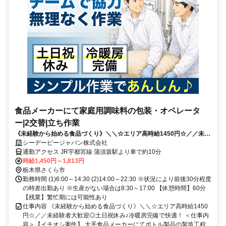
食品メーカーにて家庭用調味料の包装・オペレータ
ー|2交替|立ち作業
《未経験から始める食品づくり》＼＼☆エリア高時給1450円☆／／未経
験者大歓迎◎土日祝休み♪冷暖房完備で快適！
シーデーピージャパン株式会社
通勤アクセス JR宇都宮線 蒲須坂駅より車で約10分
時給1,450円～1,813円
栃木県さくら市
勤務時間 (1)6:00～14:30 (2)14:00～22:30 ※状況により前後30分程度
の時差出勤あり ※生産がない場合は8:30～17:00 【休憩時間】60分
【残業】繁忙期には可能性あり
仕事内容 《未経験から始める食品づくり》＼＼☆エリア高時給1450
円☆／／未経験者大歓迎◎土日祝休み♪冷暖房完備で快適！ ＜仕事内
容＞【イチオシ案件】 大手食品メーカーにてボトル製品の製造工程