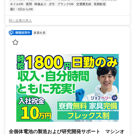
ネイルOK
夜間
研修あり
夕方
ブランクOK
交通費支給
長期歓迎
週2・3日からOK
同じ企業の求人
派遣社員
全個体電池の製造および研究開発サポート マシンオ