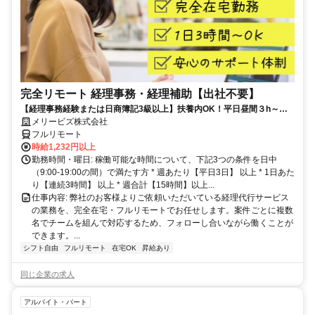
完全リモート 経理事務・経理補助【出社不要】
【経理事務経験または日商簿記3級以上】扶養内OK！平日昼間３h～。
完全在宅で育児・介護中の方も大歓迎♪
メリービズ株式会社
フルリモート
時給1,232円以上
勤務時間・曜日: 稼働可能な時間について、下記3つの条件を日中
（9:00-19:00の間）で満たす方 * 週あたり【平日3日】 以上 * 1日あた
り【連続3時間】 以上 * 週合計【15時間】以上...
仕事内容: 弊社のお客様よりご依頼いただいている経理代行サービス
の業務を、完全在宅・フルリモートでお任せします。案件ごとに複数
名でチームを組んで対応するため、フォローし合いながら働くことが
できます。...
シフト自由
フルリモート
在宅OK
昇給あり
同じ企業の求人
アルバイト・パート