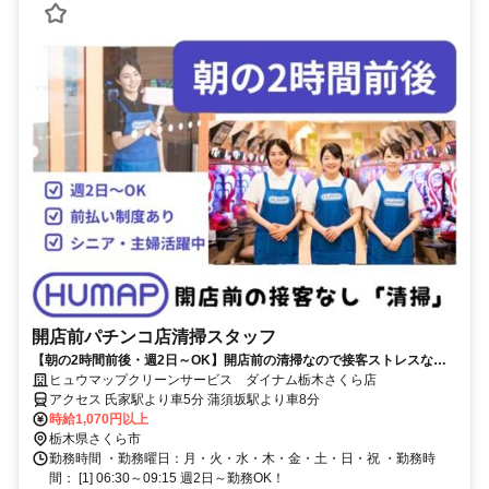
開店前パチンコ店清掃スタッフ
【朝の2時間前後・週2日～OK】開店前の清掃なので接客ストレスな
し・未経験大歓迎・難しい作業はありません！
ヒュウマップクリーンサービス ダイナム栃木さくら店
アクセス 氏家駅より車5分 蒲須坂駅より車8分
時給1,070円以上
栃木県さくら市
勤務時間 ・勤務曜日：月・火・水・木・金・土・日・祝 ・勤務時
間： [1] 06:30～09:15 週2日～勤務OK！