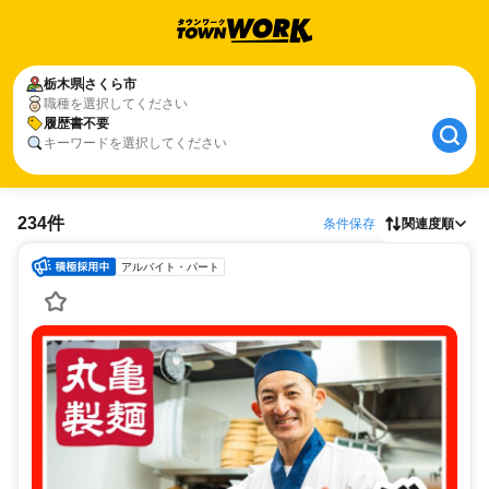
栃木県
さくら市
職種を選択してください
履歴書不要
キーワードを選択してください
234件
条件保存
関連度順
アルバイト・パート