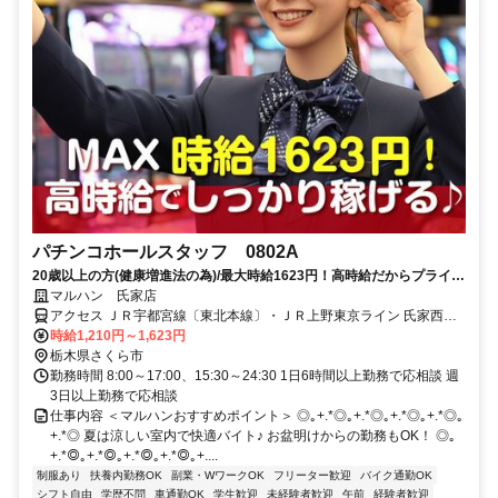
パチンコホールスタッフ 0802A
20歳以上の方(健康増進法の為)/最大時給1623円！高時給だからプライベ
ートを優先してもしっかり稼げる！ミニボーナスも有【履歴書不要】
マルハン 氏家店
アクセス ＪＲ宇都宮線〔東北本線〕・ＪＲ上野東京ライン 氏家西口
徒歩約27分 東北本線「氏家駅」車10分
時給1,210円～1,623円
栃木県さくら市
勤務時間 8:00～17:00、15:30～24:30 1日6時間以上勤務で応相談 週
3日以上勤務で応相談
仕事内容 ＜マルハンおすすめポイント＞ ◎｡+.*◎｡+.*◎｡+.*◎｡+.*◎｡
+.*◎ 夏は涼しい室内で快適バイト♪ お盆明けからの勤務もOK！ ◎｡
+.*◎｡+.*◎｡+.*◎｡+.*◎｡+....
制服あり
扶養内勤務OK
副業・WワークOK
フリーター歓迎
バイク通勤OK
シフト自由
学歴不問
車通勤OK
学生歓迎
未経験者歓迎
午前
経験者歓迎