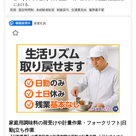
における...
長期
固定時間制
未経験者歓迎
制服貸与
交通費支給
履歴書不要
派遣社員
家庭用調味料の荷受けや計量作業・フォークリフト|日
勤|立ち作業