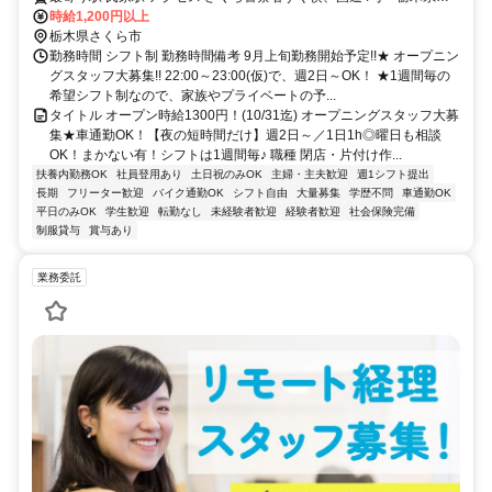
181号線(上高根沢氏家線) 「氏家駅」車5分 ★車・バイク通勤OK！ガ
時給1,200円以上
ソリン代も規定支給！ ★自転車通勤も可！（駐輪場料金は自己負
栃木県さくら市
担、店にある場合は利用可） ★さくら警察署すぐ横！氏家駅より車
勤務時間 シフト制 勤務時間備考 9月上旬勤務開始予定!!★ オープニン
で5分◎
グスタッフ大募集!! 22:00～23:00(仮)で、週2日～OK！ ★1週間毎の
希望シフト制なので、家族やプライベートの予...
タイトル オープン時給1300円！(10/31迄) オープニングスタッフ大募
集★車通勤OK！【夜の短時間だけ】週2日～／1日1h◎曜日も相談
OK！まかない有！シフトは1週間毎♪ 職種 閉店・片付け作...
扶養内勤務OK
社員登用あり
土日祝のみOK
主婦・主夫歓迎
週1シフト提出
長期
フリーター歓迎
バイク通勤OK
シフト自由
大量募集
学歴不問
車通勤OK
平日のみOK
学生歓迎
転勤なし
未経験者歓迎
経験者歓迎
社会保険完備
制服貸与
賞与あり
業務委託