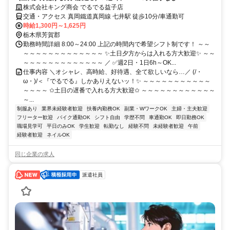
株式会社キング商会 でるでる益子店
交通・アクセス 真岡鐵道真岡線 七井駅 徒歩10分/車通勤可
時給1,300円～1,625円
栃木県芳賀郡
勤務時間詳細 8:00～24:00 上記の時間内で希望シフト制です！ ～～
～～～～～～～～～～～～～ ✨土日夕方からは入れる方大歓迎✨ ～～
～～～～～～～～～～～～～ ／ ✅週2日・1日6h～OK...
仕事内容 ＼オシャレ、高時給、好待遇、全て欲しいなら…／ (/・
ω・)/＜『でるでる』しかありえないッ！✨ ～～～～～～～～～～～
～～～～ ✩土日の遅番で入れる方大歓迎✩ ～～～～～～～～～～～～
～...
制服あり
業界未経験者歓迎
扶養内勤務OK
副業・WワークOK
主婦・主夫歓迎
フリーター歓迎
バイク通勤OK
シフト自由
学歴不問
車通勤OK
即日勤務OK
職場見学可
平日のみOK
学生歓迎
転勤なし
経験不問
未経験者歓迎
午前
経験者歓迎
ネイルOK
同じ企業の求人
派遣社員