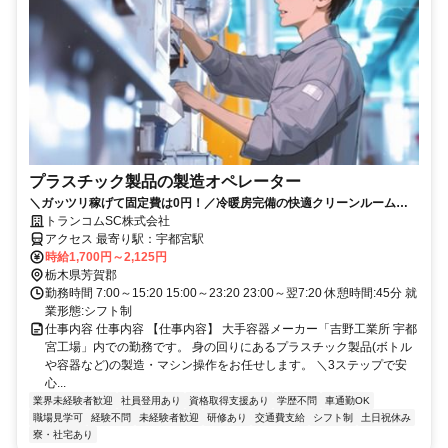
プラスチック製品の製造オペレーター
＼ガッツリ稼げて固定費は0円！／冷暖房完備の快適クリーンルームで
モクモク作業★未経験から正社員登用も目指せる安心の職場です！
トランコムSC株式会社
アクセス 最寄り駅：宇都宮駅
時給1,700円～2,125円
栃木県芳賀郡
勤務時間 7:00～15:20 15:00～23:20 23:00～翌7:20 休憩時間:45分 就
業形態:シフト制
仕事内容 仕事内容 【仕事内容】 大手容器メーカー「吉野工業所 宇都
宮工場」内での勤務です。 身の回りにあるプラスチック製品(ボトル
や容器など)の製造・マシン操作をお任せします。 ＼3ステップで安
心...
業界未経験者歓迎
社員登用あり
資格取得支援あり
学歴不問
車通勤OK
職場見学可
経験不問
未経験者歓迎
研修あり
交通費支給
シフト制
土日祝休み
寮・社宅あり