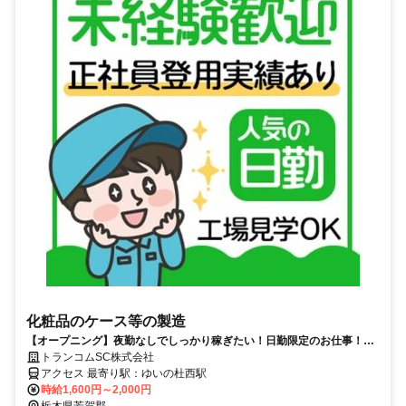
化粧品のケース等の製造
【オープニング】夜勤なしでしっかり稼ぎたい！日勤限定のお仕事！年
間休日122日 不況知らずで長期安定の工場！WEB面接OK！未経験歓
トランコムSC株式会社
迎！ 寮費無料！
アクセス 最寄り駅：ゆいの杜西駅
時給1,600円～2,000円
栃木県芳賀郡