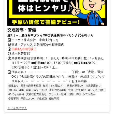
交通誘導・警備
週3日～、夏休み中ダケもOK◎快適装備やドリンク代も有り★
テイケイ株式会社 小山支社[127]
交通・アクセス 天矢場駅から徒歩圏内
日給12,000円以上
栃木県芳賀郡
勤務時間詳細 実働時間：1日あたり8時間 平均勤務日数：1ヶ月あた
り4日 〜 20日 ■■日勤■■8:00～17:00(実働8h) ■■夜勤■■20:00～
5:00(実働8h) ＊週1日～OK ＊土...
仕事内容 ⭐━─━─━─━─━─━─━─━─ 「日勤」or「夜勤」選択
OK！ ”地域最高クラス”の高日給だから… 無資格・未経験でもガッツ
リ高収入!! ─━─━─━─━─━─━─━─━⭐ お仕事内容...
制服あり
業界未経験者歓迎
短期（3ヵ月以内）
扶養内勤務OK
社員登用あり
週1日からOK
副業・WワークOK
土日祝のみOK
主婦・主夫歓迎
週1シフト提出
60代も応募可
資格取得支援あり
フリーター歓迎
短期
早朝
シフト自由
学歴不問
平日のみOK
学生歓迎
経験不問
同じ企業の求人