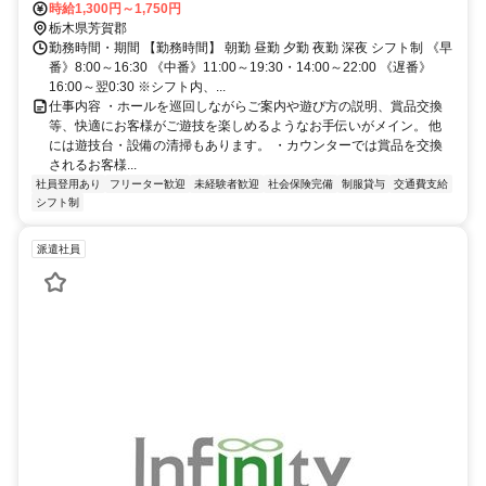
時給1,300円～1,750円
栃木県芳賀郡
勤務時間・期間 【勤務時間】 朝勤 昼勤 夕勤 夜勤 深夜 シフト制 《早
番》8:00～16:30 《中番》11:00～19:30・14:00～22:00 《遅番》
16:00～翌0:30 ※シフト内、...
仕事内容 ・ホールを巡回しながらご案内や遊び方の説明、賞品交換
等、快適にお客様がご遊技を楽しめるようなお手伝いがメイン。 他
には遊技台・設備の清掃もあります。 ・カウンターでは賞品を交換
されるお客様...
社員登用あり
フリーター歓迎
未経験者歓迎
社会保険完備
制服貸与
交通費支給
シフト制
派遣社員