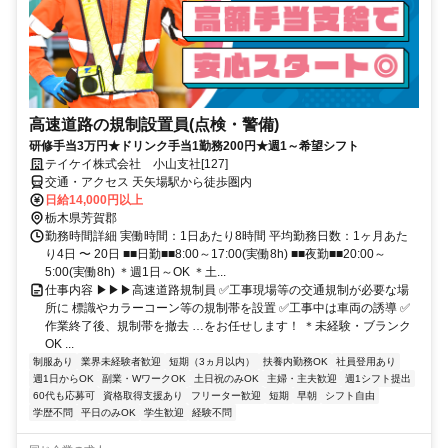
高速道路の規制設置員(点検・警備)
研修手当3万円★ドリンク手当1勤務200円★週1～希望シフト
テイケイ株式会社 小山支社[127]
交通・アクセス 天矢場駅から徒歩圏内
日給14,000円以上
栃木県芳賀郡
勤務時間詳細 実働時間：1日あたり8時間 平均勤務日数：1ヶ月あた
り4日 〜 20日 ■■日勤■■8:00～17:00(実働8h) ■■夜勤■■20:00～
5:00(実働8h) ＊週1日～OK ＊土...
仕事内容 ▶▶▶高速道路規制員 ✅工事現場等の交通規制が必要な場
所に 標識やカラーコーン等の規制帯を設置 ✅工事中は車両の誘導 ✅
作業終了後、規制帯を撤去 …をお任せします！ ＊未経験・ブランク
OK ...
制服あり
業界未経験者歓迎
短期（3ヵ月以内）
扶養内勤務OK
社員登用あり
週1日からOK
副業・WワークOK
土日祝のみOK
主婦・主夫歓迎
週1シフト提出
60代も応募可
資格取得支援あり
フリーター歓迎
短期
早朝
シフト自由
学歴不問
平日のみOK
学生歓迎
経験不問