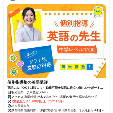
個別指導塾の英語講師
英語のみでOK！1日1コマ～勤務可能★就活に役立つ嬉しいサポートも
◎ミドル・シニアも活躍中
明光義塾 茂木教室(2944)
アクセス 真岡鉄道 茂木徒歩約7分、真岡鉄道 天矢場徒歩約44分、真
岡鉄道 笹原田徒歩約55分
1業務あたり 1,700円以上（コマ 90分）
栃木県芳賀郡
勤務時間 実働時間：1時間30分/日 平均勤務日数：1ヶ月あたり4日～