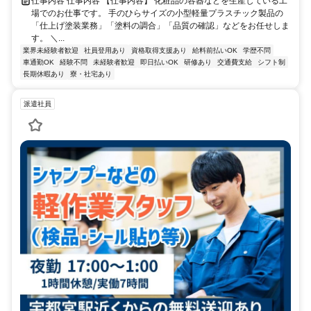
仕事内容 仕事内容 【仕事内容】 化粧品の容器などを生産している工
場でのお仕事です。 手のひらサイズの小型軽量プラスチック製品の
「仕上げ塗装業務」「塗料の調合」「品質の確認」などをお任せしま
す。 ＼...
業界未経験者歓迎
社員登用あり
資格取得支援あり
給料前払いOK
学歴不問
車通勤OK
経験不問
未経験者歓迎
即日払いOK
研修あり
交通費支給
シフト制
長期休暇あり
寮・社宅あり
派遣社員