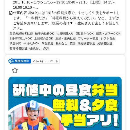
20日 16:10～17:45 17:55～19:30 19:40～21:15 【土曜】 14:25～
16:00 16:10～...
仕事内容 具体的には 1対3の個別指導で、やさしく生徒をサポートし
ます。 「一科目だけ」「得意科目から教えてみたい」など、 まずは
ご希望をお伺いします。 授業の流れ▼ ・生徒さんと楽しくお話して
スタ...
業界未経験者歓迎
扶養内勤務OK
社員登用あり
週1日からOK
副業・WワークOK
1日4時間以内OK
土日祝のみOK
主婦・主夫歓迎
フリーター歓迎
シフト自由
学歴不問
平日のみOK
学生歓迎
転勤なし
英語
未経験者歓迎
経験者歓迎
有資格者歓迎
研修あり
夕方
アルバイト・パート