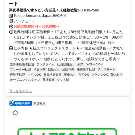
ート
深夜帯勤務で稼ぎたい方必見！未経験歓迎✨(TP18PSM)
Teleperformance Japan株式会社
フルリモート
月給330,000円～360,000円
勤務時間詳細 実働時間：1日あたり8時間 平均勤務日数：1ヶ月あた
り21日 ▼シフト制：土日祝日含む週5日勤務 17：00～翌9：00の間
で実働8時間（土日祝含む週5日勤務） ・1時間休憩の他に前半...
仕事内容 ★新規プロジェクトスタート★ ✅ 完全在宅勤務♪ ✅ 弊社で
しか募集をしていないポジションです♪ ✅ これからの組織を一緒に形
づくるやりがい ✅ 前例にとらわれず、新しい挑戦ができる環境 ✅...
業界未経験者歓迎
ランチタイム
社員登用あり
副業・WワークOK
フリーター歓迎
学歴不問
転勤なし
経験不問
未経験者歓迎
フルリモート
経験者歓迎
ネイルOK
有資格者歓迎
研修あり
在宅OK
ブランクOK
育休あり
オープニングスタッフ
長期歓迎
シフト制
同じ企業の求人
派遣社員