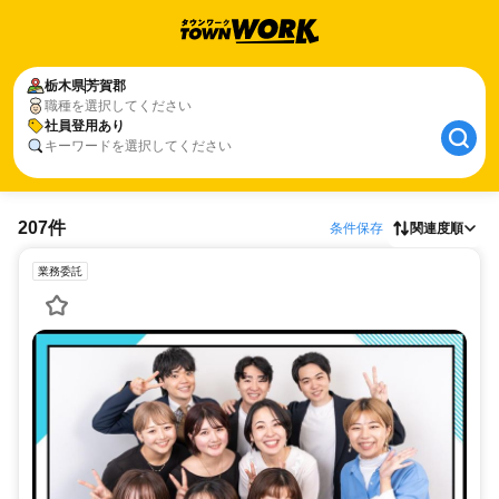
栃木県
芳賀郡
職種を選択してください
社員登用あり
キーワードを選択してください
207件
条件保存
関連度順
業務委託