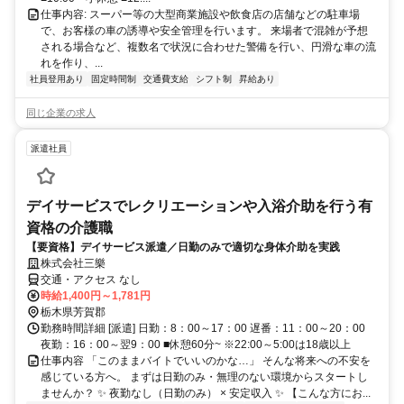
仕事内容: スーパー等の大型商業施設や飲食店の店舗などの駐車場
で、お客様の車の誘導や安全管理を行います。 来場者で混雑が予想
される場合など、複数名で状況に合わせた警備を行い、円滑な車の流
れを作り、...
社員登用あり
固定時間制
交通費支給
シフト制
昇給あり
同じ企業の求人
派遣社員
デイサービスでレクリエーションや入浴介助を行う有
資格の介護職
【要資格】デイサービス派遣／日勤のみで適切な身体介助を実践
株式会社三樂
交通・アクセス なし
時給1,400円～1,781円
栃木県芳賀郡
勤務時間詳細 [派遣] 日勤：8：00～17：00 遅番：11：00～20：00
夜勤：16：00～翌9：00 ■休憩60分~ ※22:00～5:00は18歳以上
仕事内容 「このままバイトでいいのかな…」 そんな将来への不安を
感じている方へ。 まずは日勤のみ・無理のない環境からスタートし
ませんか？ ✨ 夜勤なし（日勤のみ） × 安定収入 ✨ 【こんな方にお...