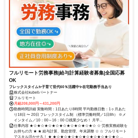
フルリモート労務事務|給与計算経験者募集|全国応募
OK
フレックスタイム✨子育て世代60％活躍中✨在宅勤務手当あり
株式会社kubellパートナー
フルリモート
月給208,000円～431,200円
勤務時間詳細 実働時間：1日あたり8時間 平均勤務日数：1ヶ月あた
り18日 〜 20日 フレックスタイム制 （標準労働時間／1日8h） ※メ
インタイム／10：00～16：00 ◎残業少なめ！ 月平...
仕事内容 ★☆★☆★☆★☆★☆★☆★☆★☆★☆ ☆ 労務実務経験を
お持ちの方 ★ ★ 給与計算、勤怠管理、年末調整 ☆ ☆ フルリモート
でスキル活かせる！ ★ ★☆★☆★☆★☆★☆★☆★☆★☆★☆ ...