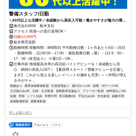
警備スタッフ/日勤
＼60代以上も活躍中／未経験から高収入可能！働きやすさが魅力の環境
で警備員デビューをしませんか！【月収24万円可能！日払いもOK！】
株式会社MSK 栃木支社
勤務3日前迄シフト申請が可能です！週1日～・短期もOK！あなたのラ
アクセス 現場への直行直帰OK！
イフスタイルに合わせてお仕事しませんか！未経験者大歓迎！年代幅広
日給12,000円
く活躍しています。
栃木県芳賀郡
勤務時間 実働時間：8時間/日 平均勤務日数：1ヶ月あたり4日～20日
・勤務時間： [1] 08:00～17:00 ・最低勤務日数（週）：1日 8：00～
17：00（休憩あり） ※週1日～OK...
仕事内容 地域最高水準の高日給バイトデビューを！未経験から安
心・納得の高収入GET！ 【夏採用スタート！警備デビューを応援し
ます】 これから迎える楽しいイベントや連休も充実♪ ＞＞仲間が増え
る今がチャ...
制服あり
業界未経験者歓迎
社員登用あり
週1日からOK
副業・WワークOK
土日祝のみOK
主婦・主夫歓迎
資格取得支援あり
フリーター歓迎
給料前払いOK
短期
早朝
シフト自由
学歴不問
即日勤務OK
平日のみOK
学生歓迎
経験不問
未経験者歓迎
経験者歓迎
同じ企業の求人
アルバイト・パート