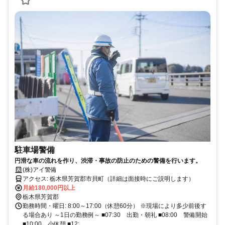
駐車場警備
円滑な車の流れを作り、渋滞・事故の防止のための警備を行います。
(株)アイ警備
アクセス: 栃木県芳賀郡市貝町（詳細は面接時にご説明します）
月給180,000円以上
栃木県芳賀郡
勤務時間・曜日: 8:00～17:00（休憩60分） ※現場により多少前後す
る場合あり ～1日の勤務例～ ■07:30 出勤・朝礼 ■08:00 警備開始
■10:00 小休憩 ■12:...