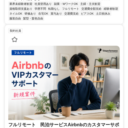
業界未経験者歓迎
社員登用あり
副業・WワークOK
主婦・主夫歓迎
資格取得支援あり
学歴不問
転勤なし
フルリモート
交通費全額支給
経験者歓迎
ネイルOK
研修あり
在宅OK
賞与あり
交通費支給
ピアスOK
土日祝休み
服装自由
髪型・髪色自由
契約社員
フルリモート 民泊サービスAirbnbのカスタマーサポ