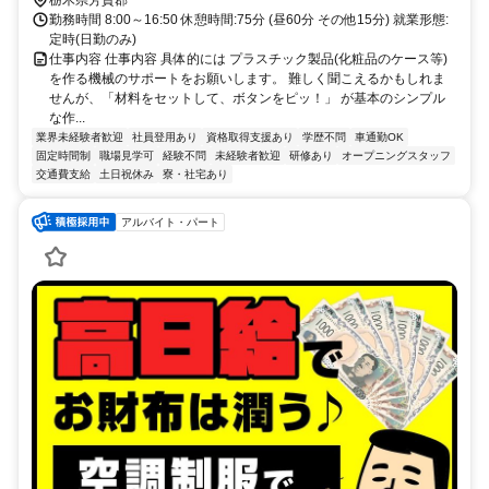
勤務時間 8:00～16:50 休憩時間:75分 (昼60分 その他15分) 就業形態:
定時(日勤のみ)
仕事内容 仕事内容 具体的には プラスチック製品(化粧品のケース等)
を作る機械のサポートをお願いします。 難しく聞こえるかもしれま
せんが、「材料をセットして、ボタンをピッ！」 が基本のシンプル
な作...
業界未経験者歓迎
社員登用あり
資格取得支援あり
学歴不問
車通勤OK
固定時間制
職場見学可
経験不問
未経験者歓迎
研修あり
オープニングスタッフ
交通費支給
土日祝休み
寮・社宅あり
アルバイト・パート