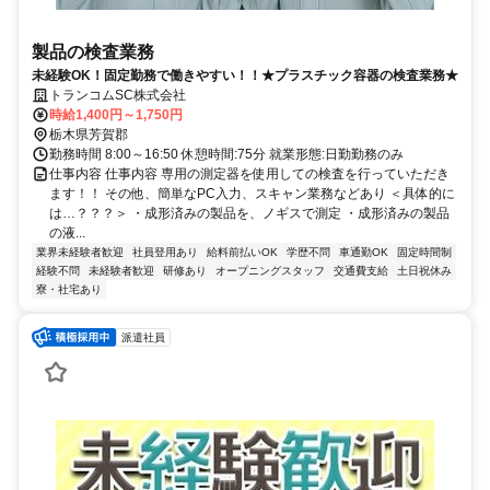
製品の検査業務
未経験OK！固定勤務で働きやすい！！★プラスチック容器の検査業務★
トランコムSC株式会社
時給1,400円～1,750円
栃木県芳賀郡
勤務時間 8:00～16:50 休憩時間:75分 就業形態:日勤勤務のみ
仕事内容 仕事内容 専用の測定器を使用しての検査を行っていただき
ます！！ その他、簡単なPC入力、スキャン業務などあり ＜具体的に
は…？？？＞ ・成形済みの製品を、ノギスで測定 ・成形済みの製品
の液...
業界未経験者歓迎
社員登用あり
給料前払いOK
学歴不問
車通勤OK
固定時間制
経験不問
未経験者歓迎
研修あり
オープニングスタッフ
交通費支給
土日祝休み
寮・社宅あり
派遣社員