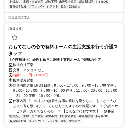
制服あり
主婦・主夫歓迎
経験不問
未経験者歓迎
経験者歓迎
ネイルOK
有資格者歓迎
ブランクOK
シフト制
髪型・髪色自由
同じ企業の求人
派遣社員
おもてなしの心で有料ホームの生活支援を行う介護ス
タッフ
【介護福祉士】経験を給与に反映！有料ホームで即戦力ケア
株式会社三樂
交通・アクセス なし
時給1,500円～1,981円
栃木県芳賀郡
勤務時間詳細 [派遣] 日勤：8：00～17：00、9：00～18：00 早番：
6：00～15：00、7：00～16：00 遅番：11：00～20：00、12：00
～21：00 夜勤：16：00～翌9...
仕事内容 「これまでの接客や介護の経験を活かして、もっと一人ひ
とりに寄り添いたい」 そんな方におすすめの職場です。 ✨ 介護 × サ
ービス業（おもてなしの心） ✨ 【こんな方におすすめ】 ・接客業...
制服あり
主婦・主夫歓迎
経験不問
未経験者歓迎
経験者歓迎
ネイルOK
有資格者歓迎
ブランクOK
シフト制
髪型・髪色自由