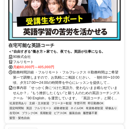
在宅可能な英語コーチ
＜“自由すぎる”働き方＞家でも、夜でも。英語が仕事になる。
90株式会社
フルリモート
月給60,000円～405,000円
勤務時間詳細 ・フルリモート・フルフレックス ※勤務時間はご希望
第一で調整しますので、お気軽にご相談ください。 ・朝6:00〜10:00
頃、夕方17:00〜24:00の時間帯を中心にレッスンを提供して...
仕事内容 「せっかく身につけた英語力、使わないまま眠らせていま
せんか？」 “もう挫折したくない”と願う人のための英語コーチングス
クール 「90 English」を運営しています。 「英語コーチ」と聞く...
社員登用あり
主婦・主夫歓迎
フリーター歓迎
学歴不問
即日勤務OK
固定時間制
英語
フルリモート
経験者歓迎
ネイルOK
有資格者歓迎
研修あり
在宅OK
ブランクOK
長期歓迎
ピアスOK
服装自由
履歴書不要
髪型・髪色自由