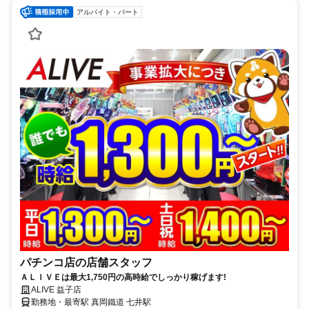
アルバイト・パート
パチンコ店の店舗スタッフ
ＡＬＩＶＥは最大1,750円の高時給でしっかり稼げます!
ALIVE 益子店
勤務地・最寄駅 真岡鐵道 七井駅