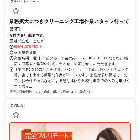
アルバイト・パート
業務拡大につきクリーニング工場作業スタッフ待って
ます!
女性の多い職場です。
株式会社 こだま
時給1,070円以上
栃木県芳賀郡
勤務時間・曜日: 午前のみ、午後のみ、15：00～18：00などなど 幅
広く応募者の希望の時間に合わせて対応させていただきます。
仕事内容: 衣類のたたみ作業、ハンガーがけ作業、ポケットチェック
等、誰でも出来る簡単な作業がメインです。 女性が多い職場ですの
で、お子様の病気などによる急な連休や学校行事等での休みも取りや
すく様々...
変形労働時間制
シフト自由
週2・3日からOK
昇給あり
契約社員