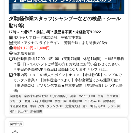
夕勤|軽作業スタッフ(シャンプーなどの検品・シール
貼り等)
17時～＊週5日＊前払い可＊履歴書不要＊未経験可/10822
NXキャリアロード株式会社 宇都宮事業所
交通・アクセス ライトライン「芳賀台駅」より徒歩約13分
時給1,120円～1,400円
栃木県芳賀郡
勤務時間詳細 17:00～翌1:00 （実働7時間、休憩1時間） ＊週5日勤務
＊週3日～でのシフトご希望の方もお気軽にお問い合わせください。
＊平日のみ勤務OK※祝日は出勤日になります ＊シフトは...
仕事内容 ＜＜ この求人のポイント★ ＞＞ 【未経験OK】シンプルで
カンタン作業！ 【無料送迎バスあり】宇都宮駅近くから通勤可能！
【車通勤OK】ガソリン代支給★駐車場完備 【空調完備】いつでも快
適に...
制服あり
業界未経験者歓迎
社員登用あり
副業・WワークOK
主婦・主夫歓迎
フリーター歓迎
バイク通勤OK
学歴不問
車通勤OK
平日のみOK
経験不問
未経験者歓迎
午前
夕方
ブランクOK
交通費支給
週2・3日からOK
シフト制
週4日以上OK
服装自由
契約社員