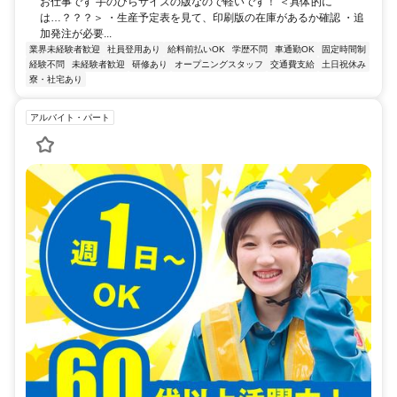
お仕事です 手のひらサイズの版なので軽いです！ ＜具体的に
は…？？？＞ ・生産予定表を見て、印刷版の在庫があるか確認 ・追
加発注が必要...
業界未経験者歓迎
社員登用あり
給料前払いOK
学歴不問
車通勤OK
固定時間制
経験不問
未経験者歓迎
研修あり
オープニングスタッフ
交通費支給
土日祝休み
寮・社宅あり
アルバイト・パート