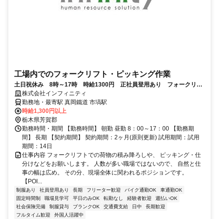
工場内でのフォークリフト・ピッキング作業
土日祝休み 8時～17時 時給1300円 正社員登用あり フォークリフ
ト免許必須
株式会社インフィニティ
勤務地・最寄駅 真岡鐵道 市塙駅
時給1,300円以上
栃木県芳賀郡
勤務時間・期間 【勤務時間】 朝勤 昼勤 8：00～17：00 【勤務期
間】 長期 【契約期間】 契約期間：2ヶ月(原則更新) 試用期間：試用
期間：14日
仕事内容 フォークリフトでの荷物の積み降ろしや、 ピッキング・仕
分けなどをお願いします。 人数が多い職場ではないので、 自然と仕
事の幅は広め。 その分、現場全体に関われるポジションです。
【POI...
制服あり
社員登用あり
長期
フリーター歓迎
バイク通勤OK
車通勤OK
固定時間制
職場見学可
平日のみOK
転勤なし
経験者歓迎
週払いOK
社会保険完備
制服貸与
ブランクOK
交通費支給
日中
長期歓迎
フルタイム歓迎
外国人活躍中