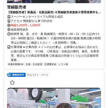
登録販売者
【登録販売者】医薬品・化粧品販売♪※登録販売者資格※管理者要件を満
たしている方
スーパーセンタートライアル阿波土成店
アクセス 鴨島駅から車で約10分
時給1,200円～1,500円
徳島県阿波市
時間帯 朝、昼、夕方・夜 勤務曜日・時間 9：00～21：00 上記内で1
日4～8時間 週2日～勤務OK！ ※週20時間未満の勤務 勤務日数や時間
帯はお気軽にご相談ください！ ＜休憩時間＞ 労働...
仕事情報 ● 仕事内容 メインのお仕事は、お客様のお悩みに合わせた
お薬の提案です。 その他、 ◎医薬品・化粧品の陳列、補充、在庫管
理、発注などの商品管理業務 ◎医薬品の売場づくりなどの店舗管理
業務 ...
扶養内勤務OK
主婦・主夫歓迎
交通費支給
シフト制
アルバイト・パート