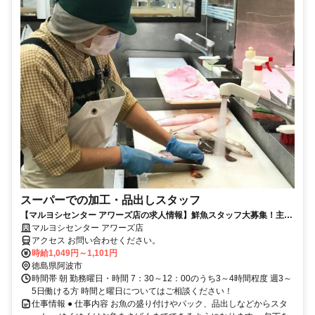
スーパーでの加工・品出しスタッフ
【マルヨシセンター アワーズ店の求人情報】鮮魚スタッフ大募集！主
婦・主夫大歓迎！シニア活躍
マルヨシセンター アワーズ店
アクセス お問い合わせください。
時給1,049円～1,101円
徳島県阿波市
時間帯 朝 勤務曜日・時間 7：30～12：00のうち3～4時間程度 週3～
5日働ける方 時間と曜日についてはご相談ください！
仕事情報 ● 仕事内容 お魚の盛り付けやパック、品出しなどからスタ