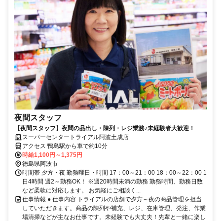
夜間スタッフ
【夜間スタッフ】夜間の品出し・陳列・レジ業務♪未経験者大歓迎！
スーパーセンタートライアル阿波土成店
アクセス 鴨島駅から車で約10分
時給1,100円～1,375円
徳島県阿波市
時間帯 夕方・夜 勤務曜日・時間 17：00～21：00 18：00～22：00 1
日4時間 週2～勤務OK！ ※週20時間未満の勤務 勤務時間、勤務日数
など柔軟に対応します。 お気軽にご相談く...
仕事情報 ● 仕事内容 トライアルの店舗で夕方～夜の商品管理を担当
していただきます。商品の陳列や補充、レジ、在庫管理、発注、作業
場清掃などが主なお仕事です。未経験でも大丈夫！先輩と一緒に楽し