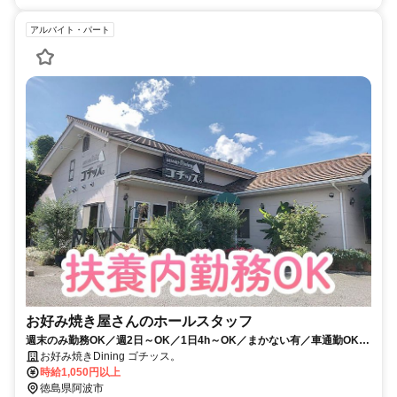
アルバイト・パート
お好み焼き屋さんのホールスタッフ
週末のみ勤務OK／週2日～OK／1日4h～OK／まかない有／車通勤OK／
無料駐車場有
お好み焼きDining ゴチッス。
時給1,050円以上
徳島県阿波市