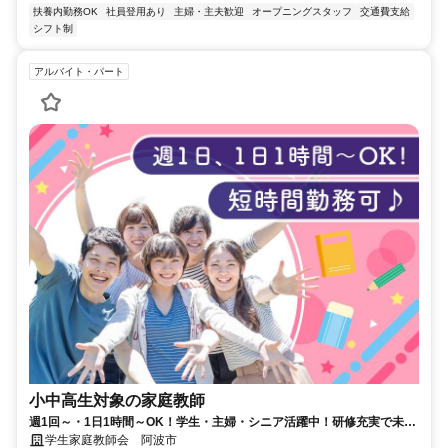
扶養内勤務OK
社員登用あり
主婦・主夫歓迎
オープニングスタッフ
交通費支給
シフト制
アルバイト・パート
小中高生対象の家庭教師
週1回～・1日1時間～OK！学生・主婦・シニア活躍中！研修充実で未経
験も安心！
学生家庭教師会 阿波市