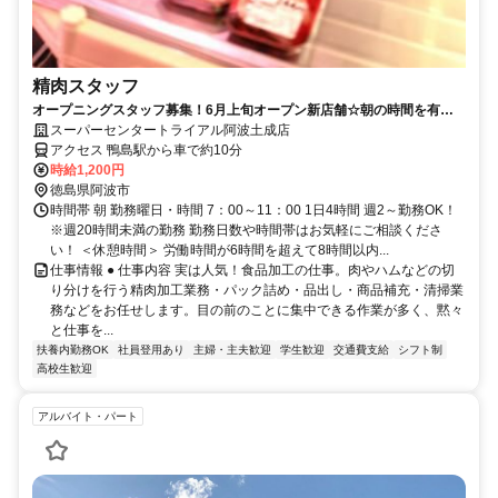
精肉スタッフ
オープニングスタッフ募集！6月上旬オープン新店舗☆朝の時間を有効
活用♪
スーパーセンタートライアル阿波土成店
アクセス 鴨島駅から車で約10分
時給1,200円
徳島県阿波市
時間帯 朝 勤務曜日・時間 7：00～11：00 1日4時間 週2～勤務OK！
※週20時間未満の勤務 勤務日数や時間帯はお気軽にご相談くださ
い！ ＜休憩時間＞ 労働時間が6時間を超えて8時間以内...
仕事情報 ● 仕事内容 実は人気！食品加工の仕事。肉やハムなどの切
り分けを行う精肉加工業務・パック詰め・品出し・商品補充・清掃業
務などをお任せします。目の前のことに集中できる作業が多く、黙々
と仕事を...
扶養内勤務OK
社員登用あり
主婦・主夫歓迎
学生歓迎
交通費支給
シフト制
高校生歓迎
アルバイト・パート