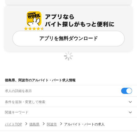
アプリを無料ダウンロード
徳島県、阿波市のアルバイト・パート求人情報
求人の詳細を表示
条件を追加・変更して検索
市区町村を追加・変更
関連キーワード
徳島県 阿波市 バイト
徳島県 阿波市 夜間バイト
徳島県 阿波市 高校生バイト
徳島県
駅を追加・変更
バイトTOP
徳島県
阿波市
アルバイト・パートの求人
徳島県 徳島市 バイト
徳島県 徳島アルバイト
徳島県
すべて
徳島市
鳴門市
小松島市
阿南市
吉野川市
阿波市
美馬市
三好市
勝浦郡
名東郡
職種を追加・変更
JR土讃線
名西郡
那賀郡
海部郡
板野郡
美馬郡
三好郡