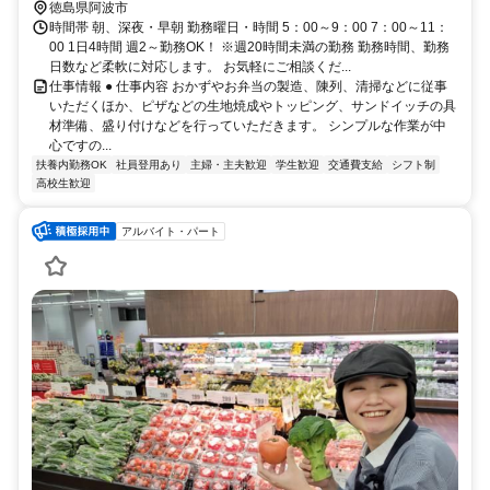
徳島県阿波市
時間帯 朝、深夜・早朝 勤務曜日・時間 5：00～9：00 7：00～11：
00 1日4時間 週2～勤務OK！ ※週20時間未満の勤務 勤務時間、勤務
日数など柔軟に対応します。 お気軽にご相談くだ...
仕事情報 ● 仕事内容 おかずやお弁当の製造、陳列、清掃などに従事
いただくほか、ピザなどの生地焼成やトッピング、サンドイッチの具
材準備、盛り付けなどを行っていただきます。 シンプルな作業が中
心ですの...
扶養内勤務OK
社員登用あり
主婦・主夫歓迎
学生歓迎
交通費支給
シフト制
高校生歓迎
アルバイト・パート