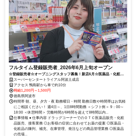
フルタイム登録販売者_2026年6月上旬オープン
☆登録販売者☆オープニングスタッフ募集！新店6月☆医薬品・化粧品
販売♪※要 登録販売者資格
スーパーセンタートライアル阿波土成店
アクセス 鴨島駅から車で約10分
時給1,200円～1,500円
徳島県阿波市
時間帯 朝、昼、夕方・夜 勤務曜日・時間 勤務日数や時間帯はお気軽
にご相談ください！ 週4日～、1日8時間勤務 ＜シフト例＞ 9：00～
18:00 ＜休憩時間＞ 労働時間が6時間を超えて8時間以内...
仕事情報 ● 仕事内容 ドラッグコーナーでのＯＴＣ医薬品販売・化粧
品販売、接客業務 ◎お客様の症状に合わせてお薬の提案 ◎医薬品・
化粧品の陳列、補充、在庫管理、発注などの商品管理業務 ◎医薬品
の売場...