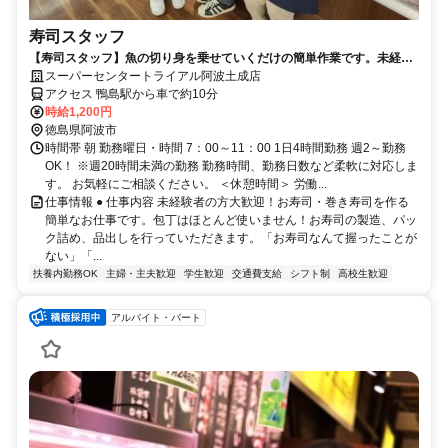
寿司スタッフ
【寿司スタッフ】魚の切り身を乗せていくだけの簡単作業です。未経験
者大歓迎！
スーパーセンタートライアル阿波土成店
アクセス 鴨島駅から車で約10分
時給1,200円
徳島県阿波市
時間帯 朝 勤務曜日・時間 7：00～11：00 1日4時間勤務 週2～勤務
OK！ ※週20時間未満の勤務 勤務時間、勤務日数など柔軟に対応しま
す。 お気軽にご相談ください。 ＜休憩時間＞ 労働...
仕事情報 ● 仕事内容 未経験者の方大歓迎！お寿司・巻き寿司を作る
簡単なお仕事です。包丁はほとんど使いません！お寿司の製造、パッ
ク詰め、品出しを行っていただきます。「お寿司なんて握ったことが
ない」「...
扶養内勤務OK
主婦・主夫歓迎
学生歓迎
交通費支給
シフト制
高校生歓迎
アルバイト・パート