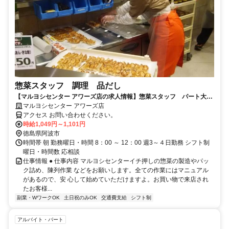
惣菜スタッフ 調理 品だし
【マルヨシセンター アワーズ店の求人情報】惣菜スタッフ パート大募
集！主婦主夫大歓迎！
マルヨシセンター アワーズ店
アクセス お問い合わせください。
時給1,049円～1,101円
徳島県阿波市
時間帯 朝 勤務曜日・時間 8：00 ～ 12：00 週3～４日勤務 シフト制
曜日・時間数 応相談
仕事情報 ● 仕事内容 マルヨシセンターイチ押しの惣菜の製造やパッ
ク詰め、陳列作業 などをお願いします。全ての作業にはマニュアル
があるので、安 心して始めていただけますよ。お買い物で来店され
たお客様...
副業・WワークOK
土日祝のみOK
交通費支給
シフト制
アルバイト・パート