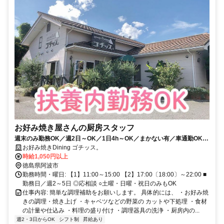
お好み焼き屋さんの厨房スタッフ
週末のみ勤務OK／週2日～OK／1日4h～OK／まかない有／車通勤OK／
無料駐車場有
お好み焼きDining ゴチッス。
時給1,050円以上
徳島県阿波市
勤務時間・曜日: 【1】11:00～15:00 【2】17:00〔18:00〕～22:00 ■
勤務日／週2～5日 ◎応相談 ○土曜・日曜・祝日のみもOK
仕事内容: 簡単な調理補助をお願いします。 具体的には、 ・お好み焼
きの調理・焼き上げ ・キャベツなどの野菜の カットや下処理 ・食材
の計量や仕込み ・料理の盛り付け ・調理器具の洗浄 ・厨房内の...
週2・3日からOK
シフト制
昇給あり