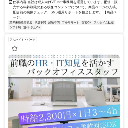
仕事内容 当社は成人向けVTuber事務所を運営しています。配信・販
売する年齢制限のある映像コンテンツについて、商品ページの入稿、
配信前の映像チェック、SNS運用サポートを担当します。 【商品ペ
ージ...
業界未経験者歓迎
学歴不問
経験不問
フルリモート
在宅OK
フルタイム歓迎
シフト制
週4日以上OK
アルバイト・パート