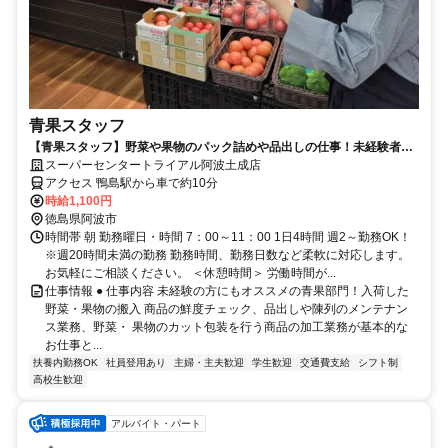
青果スタッフ
【青果スタッフ】野菜や果物のパック詰めや品出しの仕事！未経験者大
歓迎！
スーパーセンタートライアル阿波土成店
アクセス 鴨島駅から車で約10分
時給1,100円
徳島県阿波市
時間帯 朝 勤務曜日・時間 7：00～11：00 1日4時間 週2～勤務OK！
※週20時間未満の勤務 勤務時間、勤務日数など柔軟に対応します。
お気軽にご相談ください。 ＜休憩時間＞ 労働時間が...
仕事情報 ● 仕事内容 未経験の方にもオススメの青果部門！入荷した
野菜・果物の搬入 商品の鮮度チェック、品出しや陳列のメンテナン
ス業務、野菜・ 果物のカット包装を行う商品の加工業務が基本的な
お仕事と...
扶養内勤務OK
社員登用あり
主婦・主夫歓迎
学生歓迎
交通費支給
シフト制
高校生歓迎
アルバイト・パート