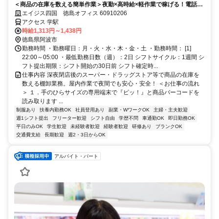
＜商品の在庫を数える簡単作業＞夜勤×高時給×軽作業で稼げる！電話面
接で来社＆履歴書不要！
エイジス四国 徳島オフィス 60910206
アクセス 学駅
時給1,313円～1,438円
徳島県阿波市
勤務時間 ・勤務曜日：月・火・水・木・金・土 ・勤務時間： [1]
22:00～05:00 ・最低勤務日数（週）：2日 シフトサイクル：1週間 シ
フト提出期限：シフト開始の30日前 シフト確定時...
仕事内容 深夜閉店後のスーパー・ドラッグストア等で商品の在庫を
数える棚卸業務。屋内作業で夜間でも安心・安全！ ＜お仕事の流れ
＞ １．手のひらサイズの専用端末で『ピッ！』と商品バーコードを
読み取ります ...
制服あり
扶養内勤務OK
社員登用あり
副業・WワークOK
主婦・主夫歓迎
週1シフト提出
フリーター歓迎
シフト自由
学歴不問
車通勤OK
即日勤務OK
平日のみOK
学生歓迎
未経験者歓迎
経験者歓迎
研修あり
ブランクOK
交通費支給
長期歓迎
週2・3日からOK
アルバイト・パート