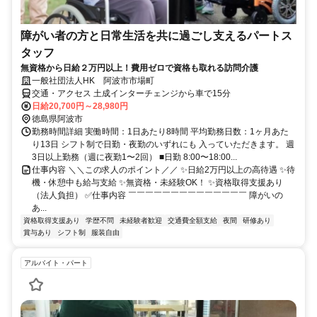
障がい者の方と日常生活を共に過ごし支えるパートス
タッフ
無資格から日給２万円以上！費用ゼロで資格も取れる訪問介護
一般社団法人HK 阿波市市場町
交通・アクセス 土成インターチェンジから車で15分
日給20,700円～28,980円
徳島県阿波市
勤務時間詳細 実働時間：1日あたり8時間 平均勤務日数：1ヶ月あた
り13日 シフト制で日勤・夜勤のいずれにも 入っていただきます。 週
3日以上勤務（週に夜勤1〜2回） ■日勤 8:00〜18:00...
仕事内容 ＼＼この求人のポイント／／ ✨日給2万円以上の高待遇 ✨待
機・休憩中も給与支給 ✨無資格・未経験OK！ ✨資格取得支援あり
（法人負担） ✅仕事内容 ￣￣￣￣￣￣￣￣￣￣￣￣￣￣ 障がいの
あ...
資格取得支援あり
学歴不問
未経験者歓迎
交通費全額支給
夜間
研修あり
賞与あり
シフト制
服装自由
アルバイト・パート