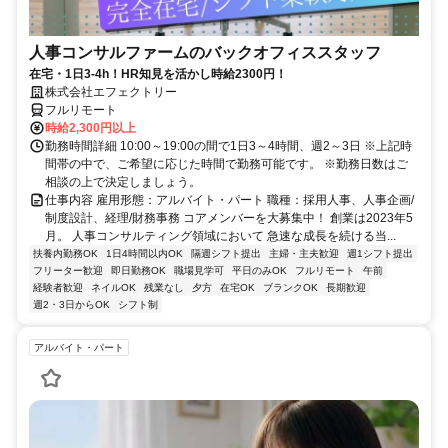
人事コンサルファームのバックオフィススタッフ
在宅・1日3-4h！HR知見を活かし時給2300円！
株式会社エフェクトリー
フルリモート
時給2,300円以上
勤務時間詳細 10:00～19:00の間で1日3～4時間、週2～3日 ※上記時
間帯の中で、ご希望に応じた時間で勤務可能です。 ※勤務日数はご
相談の上で決定しましょう。
仕事内容 雇用形態：アルバイト・パート 職種：採用人事、人事企画/
制度設計、経理/財務事務 コアメンバーを大募集中！ 創業は2023年5
月。 人事コンサルティング領域において 急速な成長を続ける当...
扶養内勤務OK
1日4時間以内OK
隔週シフト提出
主婦・主夫歓迎
週1シフト提出
フリーター歓迎
即日勤務OK
職場見学可
平日のみOK
フルリモート
午前
経験者歓迎
ネイルOK
残業なし
夕方
在宅OK
ブランクOK
長期歓迎
週2・3日からOK
シフト制
アルバイト・パート