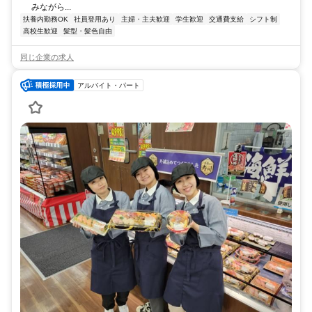
みながら...
扶養内勤務OK
社員登用あり
主婦・主夫歓迎
学生歓迎
交通費支給
シフト制
高校生歓迎
髪型・髪色自由
同じ企業の求人
アルバイト・パート