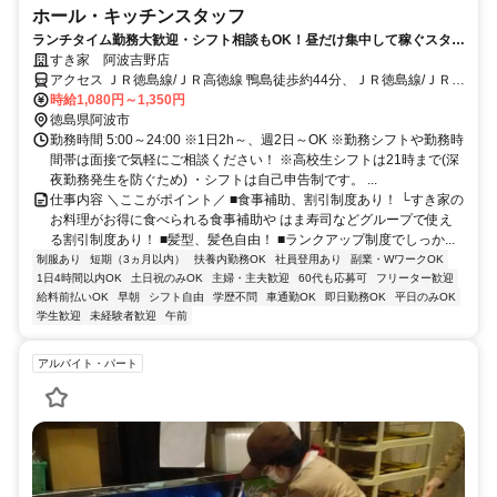
ホール・キッチンスタッフ
ランチタイム勤務大歓迎・シフト相談もOK！昼だけ集中して稼ぐスタイ
ルが実現できる◎
すき家 阿波吉野店
アクセス ＪＲ徳島線/ＪＲ高徳線 鴨島徒歩約44分、ＪＲ徳島線/ＪＲ高
徳線 西麻植徒歩約49分、ＪＲ徳島線/ＪＲ高徳線 麻植塚徒歩約64分
時給1,080円～1,350円
鴨島駅徒歩45分
徳島県阿波市
勤務時間 5:00～24:00 ※1日2h～、週2日～OK ※勤務シフトや勤務時
間帯は面接で気軽にご相談ください！ ※高校生シフトは21時まで(深
夜勤務発生を防ぐため) ・シフトは自己申告制です。 ...
仕事内容 ＼ここがポイント／ ■食事補助、割引制度あり！ └すき家の
お料理がお得に食べられる食事補助や はま寿司などグループで使え
る割引制度あり！ ■髪型、髪色自由！ ■ランクアップ制度でしっか...
制服あり
短期（3ヵ月以内）
扶養内勤務OK
社員登用あり
副業・WワークOK
1日4時間以内OK
土日祝のみOK
主婦・主夫歓迎
60代も応募可
フリーター歓迎
給料前払いOK
早朝
シフト自由
学歴不問
車通勤OK
即日勤務OK
平日のみOK
学生歓迎
未経験者歓迎
午前
アルバイト・パート