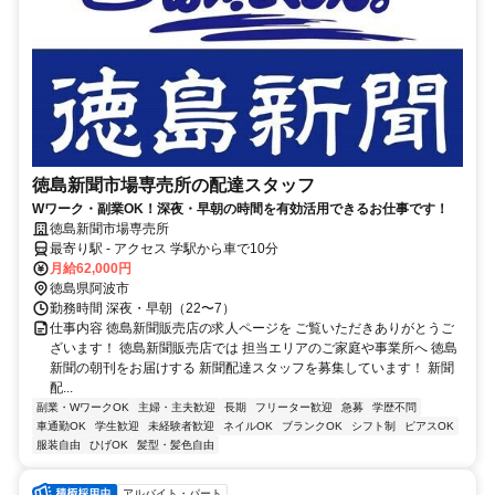
徳島新聞市場専売所の配達スタッフ
Wワーク・副業OK！深夜・早朝の時間を有効活用できるお仕事です！
徳島新聞市場専売所
最寄り駅 - アクセス 学駅から車で10分
月給62,000円
徳島県阿波市
勤務時間 深夜・早朝（22〜7）
仕事内容 徳島新聞販売店の求人ページを ご覧いただきありがとうご
ざいます！ 徳島新聞販売店では 担当エリアのご家庭や事業所へ 徳島
新聞の朝刊をお届けする 新聞配達スタッフを募集しています！ 新聞
配...
副業・WワークOK
主婦・主夫歓迎
長期
フリーター歓迎
急募
学歴不問
車通勤OK
学生歓迎
未経験者歓迎
ネイルOK
ブランクOK
シフト制
ピアスOK
服装自由
ひげOK
髪型・髪色自由
アルバイト・パート