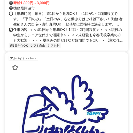
時給1,800円～3,000円
徳島県阿波市
【勤務時間・曜日】 週1回から勤務OK！ （1回が1～2時間程度で
す） 「平日のみ」「土日のみ」など働き方はご相談下さい！ 勤務地:
生徒さんの自宅へ直行直帰OK！ 勤務地は面接時に決定します。 ...
仕事内容: ＜＜週1回から勤務OK！1回1～2時間程度＞＞ ＜＜現役の
学生からシニア世代まで活躍中＞＞ ＜＜未経験も今春高校卒業の方
も大歓迎＞＞ ＜＜夏休みの間だけなど短期間でもOK＞＞ 【主な仕...
週1日からOK
シフト自由
シフト制
アルバイト・パート