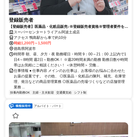
登録販売者
【登録販売者】医薬品・化粧品販売♪※登録販売者資格※管理者要件を満
たしている方
スーパーセンタートライアル阿波土成店
アクセス 鴨島駅から車で約10分
時給1,200円～1,500円
徳島県阿波市
時間帯 朝、昼、夕方・夜 勤務曜日・時間 9：00～21：00 上記内で1
日4～8時間 週2日～勤務OK！ ※週20時間未満の勤務 勤務日数や時間
帯はお気軽にご相談ください！ ＜休憩時間＞ 労働...
仕事情報 ● 仕事内容 メインのお仕事は、お客様のお悩みに合わせた
お薬の提案です。 その他、 ◎医薬品・化粧品の陳列、補充、在庫管
理、発注などの商品管理業務 ◎医薬品の売場づくりなどの店舗管理
業務 ...
扶養内勤務OK
主婦・主夫歓迎
交通費支給
シフト制
アルバイト・パート