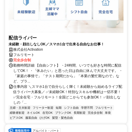
配信ライバー
未経験・顔出しなしOK／スマホ1台で出来る自由なお仕事！
株式会社Activation
フルリモート
完全歩合制
勤務時間詳細 【自由シフト】 ・24時間、いつでも好きな時間に配信
してOK！ ・「休みたい」と思った日は自由に休んで大丈夫です。 ・
「家庭の事情で」「テスト期間だから」「本業の繁忙期なので」な
ど、プラ...
仕事内容 ＼スマホ1台で自分らしく輝く！未経験から始めるライブ配
信ライバー大募集／ ✅未経験OK！特別なスキルや機材は一切不要！
✅完全在宅・フルリモート！全国どこからでも参加OK！ ✅顔出しな
しの「...
主婦・主夫歓迎
フリーター歓迎
短期
シフト自由
学歴不問
フルリモート
経験者歓迎
ネイルOK
在宅OK
ブランクOK
長期歓迎
完全歩合制
単発
ピアスOK
服装自由
ひげOK
髪型・髪色自由
アルバイト・パート