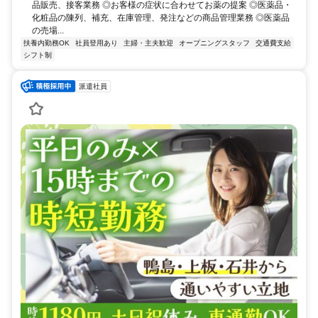
品販売、接客業務 ◎お客様の症状に合わせてお薬の提案 ◎医薬品・
化粧品の陳列、補充、在庫管理、発注などの商品管理業務 ◎医薬品
の売場...
扶養内勤務OK
社員登用あり
主婦・主夫歓迎
オープニングスタッフ
交通費支給
シフト制
派遣社員