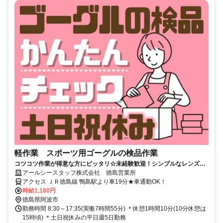
軽作業 スポーツ用ゴーグルの検品作業
コツコツ作業が得意な方にピッタリ☆未経験歓迎！シンプルなレンズの
検品作業で高時給1180円ゲット◎
アールシースタッフ株式会社 徳島営業所
アクセス ＪＲ徳島線 鴨島駅より車19分★車通勤OK！
時給1,180円
徳島県阿波市
勤務時間 8:30～17:35(実働7時間55分) ＊休憩1時間10分(10分休憩は
15時頃) ＊土日祝休みの平日週5日勤務