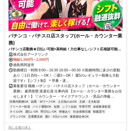
パチンコ・パチスロ店スタッフ(ホール・カウンター業
務)
パチンコ店勤務★日払い可能×高時給！力仕事なし♪シフト応相談可能◎
未経験OK！週3日～OK！
株式会社アークリンク
時給1,300円～2,000円
徳島県阿波市
勤務曜日・時間 8:00～16:30 16:00～00:30 ※勤務時間に多少の変動
あり ◇1日 [5h]～～OK！ ◇週3～OK！ 週5のレギュラー勤務も大歓
迎です♪ 【シフト制】 ＊早番・遅...
募集要項 職種 パチンコ・パチスロ店スタッフ（ホール・カウンター
業務） 雇用形態 派遣社員 仕事内容 【ホール・カウンター業務をお任
せします！】 ▽カウンター ・マイクアナウンス ・景品の準備 ...
扶養内勤務OK
副業・WワークOK
土日祝のみOK
主婦・主夫歓迎
フリーター歓迎
バイク通勤OK
短期
シフト自由
学歴不問
未経験者歓迎
ネイルOK
週払いOK
即日払いOK
研修あり
社会保険完備
制服貸与
ブランクOK
交通費支給
週2・3日からOK
家庭都合休OK
同じ企業の求人