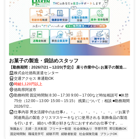
お菓子の製造・袋詰めスタッフ
【勤務期間：2026/7/21～12/20(予定)】 座り作業中心♪お菓子の製造・
袋詰めスタッフ
株式会社徳島派遣センター
交通アクセス 車通勤OK
時給1,120円以上
徳島県阿波市
勤務時間 固定時間制 8:30～17:30 9:00～17:00など時短相談可 ■休憩
75分（12:00～13:00･15:00～15:15） 残業について：相談 ■勤務期間
2026/7/2...
仕事内容 男女活躍中のお仕事♪ 。・。・。・。・。・。・。 ✅お菓子
関連商品の製造 クリスマスケーキなどに使用される 装飾食品の製造
を行います。 細かい作業が好きな方におすすめのお仕事です。 ...
制服あり
主婦・主夫歓迎
フリーター歓迎
社会保険あり
学歴不問
即日勤務OK
固定時間制
職場見学可
経験不問
経験者歓迎
社会保険完備
ブランクOK