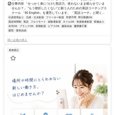
仕事内容 「せっかく身につけた英語力、使わないまま眠らせていま
せんか？」 “もう挫折したくない”と願う人のための英語コーチングス
クール 「90 English」を運営しています。 「英語コーチ」と聞く...
社員登用あり
主婦・主夫歓迎
フリーター歓迎
学歴不問
即日勤務OK
固定時間制
英語
フルリモート
経験者歓迎
ネイルOK
有資格者歓迎
研修あり
在宅OK
ブランクOK
長期歓迎
ピアスOK
服装自由
履歴書不要
髪型・髪色自由
同じ企業の求人
業務委託