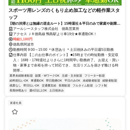
スポーツ用レンズのくもり止め加工などの軽作業スタ
ッフ
【朝の渋滞とは無縁の逆走ルート】15時退社＆平日のみで家庭や副業と
両立しやすい時短勤務！「塗る・乾かす」のシンプル作業◎空調完備の
アールシースタッフ株式会社 徳島営業所
綺麗な職場で、未経験から安定して働けます
アクセス ＪＲ徳島線 鴨島駅より車19分★車通勤OK！
時給1,180円
徳島県阿波市
勤務時間 9:00～15:00 ＊休憩あり ＊土日祝休みの平日週5日勤務
仕事内容 【このお仕事のポイント】 ■15時までの時短勤務・安定収
入： 16時・17時退社よりさらに1時間早い勤務終了。 お迎え・買い
物・家事まで余裕を持って対応でき、 生活リズムを崩さず働ける時
間帯...
業界未経験者歓迎
副業・WワークOK
主婦・主夫歓迎
フリーター歓迎
給料前払いOK
車通勤OK
即日勤務OK
平日のみOK
未経験者歓迎
経験者歓迎
残業なし
即日払いOK
交通費支給
長期歓迎
フルタイム歓迎
シフト制
長期休暇あり
週4日以上OK
土日祝休み
派遣社員