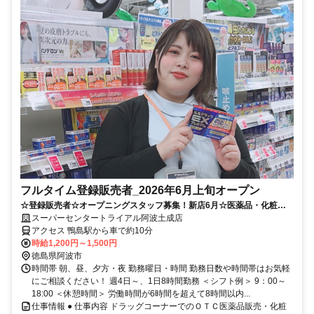
フルタイム登録販売者_2026年6月上旬オープン
☆登録販売者☆オープニングスタッフ募集！新店6月☆医薬品・化粧品
販売♪※要 登録販売者資格
スーパーセンタートライアル阿波土成店
アクセス 鴨島駅から車で約10分
時給1,200円～1,500円
徳島県阿波市
時間帯 朝、昼、夕方・夜 勤務曜日・時間 勤務日数や時間帯はお気軽
にご相談ください！ 週4日～、1日8時間勤務 ＜シフト例＞ 9：00～
18:00 ＜休憩時間＞ 労働時間が6時間を超えて8時間以内...
仕事情報 ● 仕事内容 ドラッグコーナーでのＯＴＣ医薬品販売・化粧