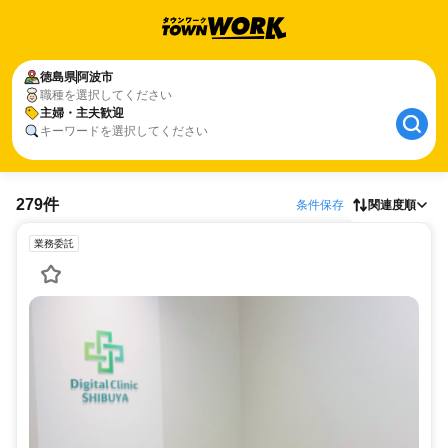
徳島県
阿波市
職種を選択してください
主婦・主夫歓迎
キーワードを選択してください
279件
条件保存
関連度順
業務委託