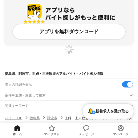
アプリを無料ダウンロード
徳島県、阿波市、主婦・主夫歓迎のアルバイト・バイト求人情報
求人の詳細を表示
条件を追加・変更して検索
市区町村を追加・変更
関連キーワード
新着求人を受け取る
徳島県 主婦・主夫歓迎 専業主婦
徳島県 主婦・主夫歓迎 スシロー
徳島県
駅を追加・変更
バイトTOP
徳島県
阿波市
主婦・主夫歓迎のアルバイト・バイト・求人
徳島県 徳島市 主婦・主夫歓迎 パート主婦
徳島県 徳島市 主婦・主夫歓迎 南昭和
徳島県
すべて
徳島県 徳島市 主婦・主夫歓迎 車通勤
徳島市
鳴門市
小松島市
阿南市
吉野川市
阿波市
美馬市
三好市
勝浦郡
名東郡
職種を追加・変更
JR土讃線
名西郡
那賀郡
海部郡
板野郡
美馬郡
三好郡
坪尻駅
箸蔵駅
佃駅
阿波池田駅
三縄駅
祖谷口駅
阿波川口駅
小歩危駅
大歩危駅
ホーム
マイリスト
メッセージ
マイページ
飲食・フードサービス
ヘルプ・お問い合わせ
サイトマップ
利用規約・プライバシーポリシー
特徴を追加・変更