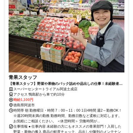
青果スタッフ
【青果スタッフ】野菜や果物のパック詰めや品出しの仕事！未経験者大
歓迎！
スーパーセンタートライアル阿波土成店
アクセス 鴨島駅から車で約10分
時給1,100円
徳島県阿波市
時間帯 朝 勤務曜日・時間 7：00～11：00 1日4時間 週2～勤務OK！
※週20時間未満の勤務 勤務時間、勤務日数など柔軟に対応します。
お気軽にご相談ください。 ＜休憩時間＞ 労働時間が...
仕事情報 ● 仕事内容 未経験の方にもオススメの青果部門！入荷した
野菜・果物の搬入 商品の鮮度チェック、品出しや陳列のメンテナン