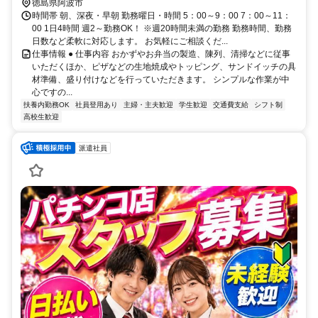
徳島県阿波市
時間帯 朝、深夜・早朝 勤務曜日・時間 5：00～9：00 7：00～11：
00 1日4時間 週2～勤務OK！ ※週20時間未満の勤務 勤務時間、勤務
日数など柔軟に対応します。 お気軽にご相談くだ...
仕事情報 ● 仕事内容 おかずやお弁当の製造、陳列、清掃などに従事
いただくほか、ピザなどの生地焼成やトッピング、サンドイッチの具
材準備、盛り付けなどを行っていただきます。 シンプルな作業が中
心ですの...
扶養内勤務OK
社員登用あり
主婦・主夫歓迎
学生歓迎
交通費支給
シフト制
高校生歓迎
派遣社員