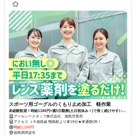
スポーツ用ゴーグルのくもり止め加工 軽作業
未経験歓迎！時給1180円×週5日勤務(土日祝休み！)で長く続けやすい◎
コツコツ作業で月収安定！
アールシースタッフ株式会社 徳島営業所
アクセス ＪＲ徳島線 鴨島駅より車19分★車通勤OK！
時給1,180円
徳島県阿波市