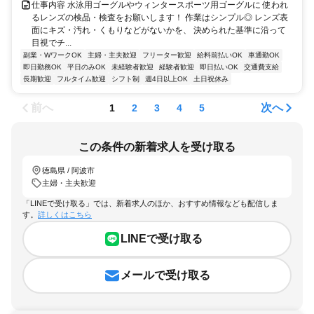
仕事内容 水泳用ゴーグルやウィンタースポーツ用ゴーグルに 使われ
るレンズの検品・検査をお願いします！ 作業はシンプル◎ レンズ表
面にキズ・汚れ・くもりなどがないかを、 決められた基準に沿って
目視でチ...
副業・WワークOK
主婦・主夫歓迎
フリーター歓迎
給料前払いOK
車通勤OK
即日勤務OK
平日のみOK
未経験者歓迎
経験者歓迎
即日払いOK
交通費支給
長期歓迎
フルタイム歓迎
シフト制
週4日以上OK
土日祝休み
前へ
次へ
1
2
3
4
5
この条件の新着求人を受け取る
徳島県 / 阿波市
主婦・主夫歓迎
「LINEで受け取る」では、新着求人のほか、おすすめ情報なども配信しま
す。
詳しくはこちら
LINEで受け取る
メールで受け取る