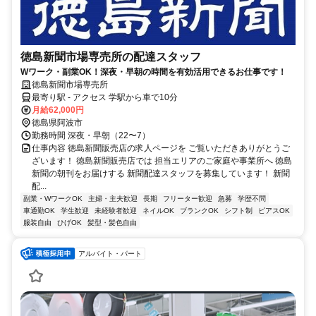
徳島新聞市場専売所の配達スタッフ
Wワーク・副業OK！深夜・早朝の時間を有効活用できるお仕事です！
徳島新聞市場専売所
最寄り駅 - アクセス 学駅から車で10分
月給62,000円
徳島県阿波市
勤務時間 深夜・早朝（22〜7）
仕事内容 徳島新聞販売店の求人ページを ご覧いただきありがとうご
ざいます！ 徳島新聞販売店では 担当エリアのご家庭や事業所へ 徳島
新聞の朝刊をお届けする 新聞配達スタッフを募集しています！ 新聞
配...
副業・WワークOK
主婦・主夫歓迎
長期
フリーター歓迎
急募
学歴不問
車通勤OK
学生歓迎
未経験者歓迎
ネイルOK
ブランクOK
シフト制
ピアスOK
服装自由
ひげOK
髪型・髪色自由
アルバイト・パート