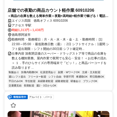
店舗での夜勤の商品カウント軽作業 60910206
＜商品の在庫を数える簡単作業＞夜勤×高時給×軽作業で稼げる！電話面
接で来社＆履歴書不要！
エイジス四国 徳島オフィス 60910206
アクセス 学駅
時給1,313円～1,438円
徳島県阿波市
勤務時間 ・勤務曜日：月・火・水・木・金・土 ・勤務時間： [1]
22:00～05:00 ・最低勤務日数（週）：2日 シフトサイクル：1週間 シ
フト提出期限：シフト開始の30日前 シフト確定時...
仕事内容 深夜閉店後のスーパー・ドラッグストア等で商品の在庫を
数える棚卸業務。屋内作業で夜間でも安心・安全！ ＜お仕事の流れ
＞ １．手のひらサイズの専用端末で『ピッ！』と商品バーコードを
読み取ります ...
制服あり
扶養内勤務OK
社員登用あり
副業・WワークOK
主婦・主夫歓迎
週1シフト提出
フリーター歓迎
シフト自由
学歴不問
車通勤OK
即日勤務OK
平日のみOK
学生歓迎
未経験者歓迎
経験者歓迎
研修あり
ブランクOK
交通費支給
長期歓迎
週2・3日からOK
アルバイト・パート