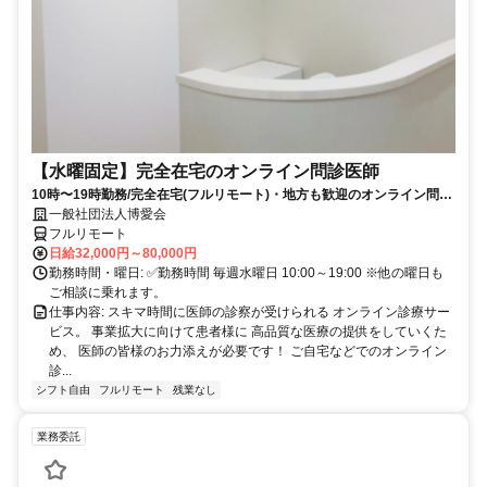
【水曜固定】完全在宅のオンライン問診医師
10時〜19時勤務/完全在宅(フルリモート)・地方も歓迎のオンライン問診
業務
一般社団法人博愛会
フルリモート
日給32,000円～80,000円
勤務時間・曜日: ✅勤務時間 毎週水曜日 10:00～19:00 ※他の曜日も
ご相談に乗れます。
仕事内容: スキマ時間に医師の診察が受けられる オンライン診療サー
ビス。 事業拡大に向けて患者様に 高品質な医療の提供をしていくた
め、 医師の皆様のお力添えが必要です！ ご自宅などでのオンライン
診...
シフト自由
フルリモート
残業なし
業務委託