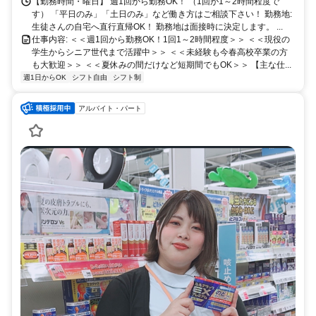
【勤務時間・曜日】 週1回から勤務OK！ （1回が1～2時間程度で
す） 「平日のみ」「土日のみ」など働き方はご相談下さい！ 勤務地:
生徒さんの自宅へ直行直帰OK！ 勤務地は面接時に決定します。 ...
仕事内容: ＜＜週1回から勤務OK！1回1～2時間程度＞＞ ＜＜現役の
学生からシニア世代まで活躍中＞＞ ＜＜未経験も今春高校卒業の方
も大歓迎＞＞ ＜＜夏休みの間だけなど短期間でもOK＞＞ 【主な仕...
週1日からOK
シフト自由
シフト制
アルバイト・パート