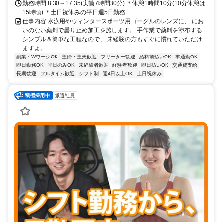
勤務時間 8:30～17:35(実働7時間30分) ＊休憩1時間10分(10分休憩は
15時頃) ＊土日祝休みの平日週5日勤務
仕事内容 水泳用やウィンタースポーツ用ゴーグルのレンズに、 にお
いのない薬剤で曇り止め加工を施します。 手作業で薬剤を塗布する
シンプル＆簡単な工程なので、 未経験の方もすぐに慣れていただけ
ますよ。 ...
副業・WワークOK
主婦・主夫歓迎
フリーター歓迎
給料前払いOK
車通勤OK
即日勤務OK
平日のみOK
未経験者歓迎
経験者歓迎
即日払いOK
交通費支給
長期歓迎
フルタイム歓迎
シフト制
週4日以上OK
土日祝休み
派遣社員