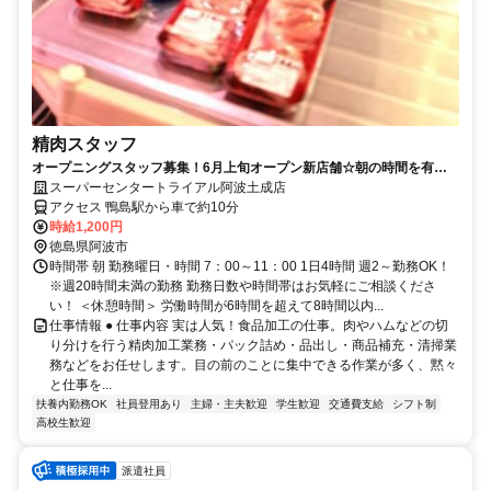
精肉スタッフ
オープニングスタッフ募集！6月上旬オープン新店舗☆朝の時間を有効
活用♪
スーパーセンタートライアル阿波土成店
アクセス 鴨島駅から車で約10分
時給1,200円
徳島県阿波市
時間帯 朝 勤務曜日・時間 7：00～11：00 1日4時間 週2～勤務OK！
※週20時間未満の勤務 勤務日数や時間帯はお気軽にご相談くださ
い！ ＜休憩時間＞ 労働時間が6時間を超えて8時間以内...
仕事情報 ● 仕事内容 実は人気！食品加工の仕事。肉やハムなどの切
り分けを行う精肉加工業務・パック詰め・品出し・商品補充・清掃業
務などをお任せします。目の前のことに集中できる作業が多く、黙々
と仕事を...
扶養内勤務OK
社員登用あり
主婦・主夫歓迎
学生歓迎
交通費支給
シフト制
高校生歓迎
派遣社員