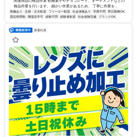
関連商品の検品作業 砂糖菓子やチョコレート、オーナメントなどの
検品作業を行います。 細かい作業があるため、 丁寧に作業を...
制服あり
主婦・主夫歓迎
フリーター歓迎
社会保険あり
学歴不問
即日勤務OK
固定時間制
職場見学可
経験不問
経験者歓迎
社会保険完備
ブランクOK
派遣社員