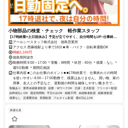
小物部品の検査・チェック 軽作業スタッフ
【17時終業×土日祝休み】予定が立てやすく、自分時間もUP♪仕事終わ
りや週末の楽しみを大切にしたい方におすすめです。
アールシースタッフ株式会社 徳島営業所
アクセス 西麻植駅より車で16分★車・バイク・自転車通勤OK
時給1,180円
徳島県阿波市
勤務時間 8:00～17:00 ＊実働：8時間 ＊休憩：60分 ＊残業：なし ＊
週5日勤務 ＊期間応相談
仕事内容 ■このお仕事のポイント■ ■17時終業で、仕事終わりの時間
を使いやすい 8:00～17:00勤務で、残業はありません。 買い物、家の
用事、友人との予定など、退勤後の時間を確保しやすい働き方で...
制服あり
業界未経験者歓迎
副業・WワークOK
主婦・主夫歓迎
フリーター歓迎
給料前払いOK
固定時間制
平日のみOK
経験不問
未経験者歓迎
経験者歓迎
残業なし
交通費支給
長期歓迎
フルタイム歓迎
週4日以上OK
派遣社員