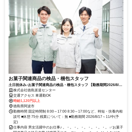
お菓子関連商品の検品・梱包スタッフ
土日祝休み♪お菓子関連商品の検品・梱包スタッフ 【勤務期間2026/8/17
～11/中(予定)の期間限定！
株式会社徳島派遣センター
交通アクセス 車通勤OK
時給1,120円以上
徳島県阿波市
勤務時間 固定時間制 8:00～17:00 8:30～17:00など、時短・扶養内相
談可 ■休憩 75分 残業について：無 ■勤務期間 2026/8/17～11/中(予
定)
仕事内容 男女活躍中のお仕事♪ 。・。・。・。・。・。・。 ✅お菓子