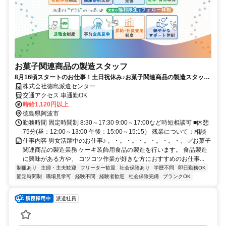
お菓子関連商品の製造スタッフ
8月16頃スタートのお仕事！土日祝休み♪お菓子関連商品の製造スタッフ
経験豊かなコーディネーターがあなたに合ったお仕事探しをサポートし
株式会社徳島派遣センター
ます◎
交通アクセス 車通勤OK
時給1,120円以上
徳島県阿波市
勤務時間 固定時間制 8:30～17:30 9:00～17:00など時短相談可 ■休憩
75分(昼：12:00～13:00 午後：15:00～15:15） 残業について：相談
仕事内容 男女活躍中のお仕事♪ 。・。・。・。・。・。・。 ✅お菓子
関連商品の製造業務 ケーキ装飾用食品の製造を行います。 食品製造
に興味がある方や、 コツコツ作業が好きな方におすすめのお仕事...
制服あり
主婦・主夫歓迎
フリーター歓迎
社会保険あり
学歴不問
即日勤務OK
固定時間制
職場見学可
経験不問
経験者歓迎
社会保険完備
ブランクOK
派遣社員