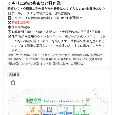
くもり止めの塗布など軽作業
時短シフト☆簡単な手作業だから経験はなくても大丈夫♪土日祝休みで無
理なく働けると好評のお仕事です！
アールシースタッフ株式会社 徳島営業所
アクセス ＪＲ徳島線 鴨島駅より車19分★車通勤OK！
時給1,180円
徳島県阿波市
勤務時間 9:00～15:00 ＊休憩あり ＊土日祝休みの平日週5日勤務
仕事内容 水泳用やウィンタースポーツ用ゴーグルのレンズに、 にお
いのない薬剤で曇り止め加工を施します。 手作業で薬剤を塗布する
シンプル＆簡単な工程なので、 未経験の方もすぐに慣れていただけ
ますよ。 ...
副業・WワークOK
主婦・主夫歓迎
フリーター歓迎
給料前払いOK
車通勤OK
即日勤務OK
平日のみOK
未経験者歓迎
経験者歓迎
即日払いOK
交通費支給
長期歓迎
フルタイム歓迎
シフト制
週4日以上OK
土日祝休み
派遣社員