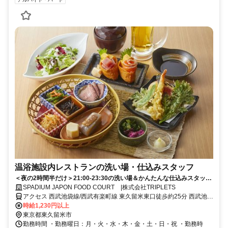
温浴施設内レストランの洗い場・仕込みスタッフ
＜夜の2時間半だけ＞21:00-23:30の洗い場＆かんたんな仕込みスタッフ
募集！接客はナシ、キッチンの中でもくもく作業するお仕事です。22時
SPADIUM JAPON FOOD COURT |株式会社TRIPLETS
以降は深夜割増(＋25%)がついて、短時間でもしっかり稼げるのが魅力
アクセス 西武池袋線/西武有楽町線 東久留米東口徒歩約25分 西武池袋
◎未経験でも先輩がイチから教えるので安心してスタートできます。週
線「東久留米駅」東口バス停から西武バスで7分、「東久留米団地」
時給1,230円以上
2日～OK、まかない補助＆勤務後の温泉入浴特典つき♪日中は仕事や学
下車すぐ
東京都東久留米市
校があるWワーカー・学生さん、家事の合間に働きたい主婦(夫)さん大
勤務時間 ・勤務曜日：月・火・水・木・金・土・日・祝 ・勤務時