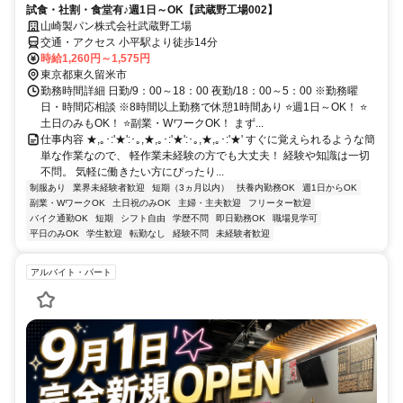
試食・社割・食堂有♪週1日～OK【武蔵野工場002】
山崎製パン株式会社武蔵野工場
交通・アクセス 小平駅より徒歩14分
時給1,260円～1,575円
東京都東久留米市
勤務時間詳細 日勤/9：00～18：00 夜勤/18：00～5：00 ※勤務曜
日・時間応相談 ※8時間以上勤務で休憩1時間あり ⭐週1日～OK！ ⭐
土日のみもOK！ ⭐副業・WワークOK！ まず...
仕事内容 ★,｡･:'★':･｡,★,｡･:'★':･｡,★,｡･:'★' すぐに覚えられるような簡
単な作業なので、 軽作業未経験の方でも大丈夫！ 経験や知識は一切
不問。 気軽に働きたい方にぴったり...
制服あり
業界未経験者歓迎
短期（3ヵ月以内）
扶養内勤務OK
週1日からOK
副業・WワークOK
土日祝のみOK
主婦・主夫歓迎
フリーター歓迎
バイク通勤OK
短期
シフト自由
学歴不問
即日勤務OK
職場見学可
平日のみOK
学生歓迎
転勤なし
経験不問
未経験者歓迎
アルバイト・パート