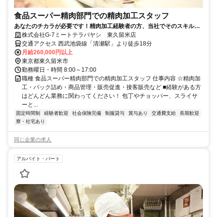
食品スーパー精肉部門での精肉加工スタッフ
あなたのチカラが必要です！精肉加工経験者の方、当社でそのスキルを
活かしてみませんか？
株式会社G-7ミートテラバヤシ 東久留米店
交通アクセス 西武池袋線「清瀬駅」より徒歩18分
月給260,000円以上
東京都東久留米市
勤務曜日・時間 8:00～17:00
職種 食品スーパー精肉部門での精肉加工スタッフ 仕事内容 ☆精肉加
工・パック詰め・商品管理・販売促進・接客販売など ■経験がある方
はどんどん業務に関わってください！ 包丁やチョッパー、スライサ
ーと...
固定時間制
経験者歓迎
社会保険完備
制服貸与
賞与あり
交通費支給
長期歓迎
寮・社宅あり
同じ企業の求人
アルバイト・パート