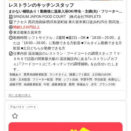
レストランのキッチンスタッフ
まかない補助あり！勤務後に温泉入浴OK/学生・主婦(夫)・フリーターが
活躍中！週2日～OK
SPADIUM JAPON FOOD COURT |株式会社TRIPLETS
アクセス 西武池袋線/西武有楽町線 東久留米東口徒歩約25分 西武池袋
線「東久留米駅」東口バス停から西武バスで7分、「東久留米団地」
時給1,230円以上
下車すぐ
東京都東久留米市
勤務時間 シフトサイクル：2週間 ■週2日～OK ■「18:00～25:00」ま
たは「18:00～26:00」に勤務できる方歓迎 ■フルタイム勤務できる方
歓迎 ■土日どちらか勤務できる方
仕事内容 温浴施設のレストラン・フードコートの調理スタッフ ＴＶ･
ＳＮＳで話題の関東最大級の 温浴施設内にある｢レストラン｣｢カフ
ェ｣ ｢フードコート｣にて､キッチンでの調理補助｡ をお任せいたしま
す...
制服あり
業界未経験者歓迎
ランチタイム
隔週シフト提出
土日祝のみOK
主婦・主夫歓迎
フリーター歓迎
早朝
シフト自由
学歴不問
学生歓迎
転勤なし
経験不問
未経験者歓迎
午前
経験者歓迎
夜間
研修あり
夕方
ブランクOK
同じ企業の求人
アルバイト・パート