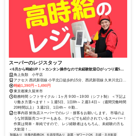
スーパーのレジスタッフ
＜6月から時給UP！＞カンタン操作なので未経験歓迎◎がっつり週5日
も、スキマ時間で週2日も◎
角上魚類 小平店
アクセス 西武新宿線 小平北口徒歩約15分、西武新宿線 久米川北口徒
歩約24分、西武拝島線/西武新宿線 萩山南口徒歩約24分 小平駅から徒
時給1,390円～1,490円
歩16分 ※車応相談・バイク・自転車通勤可
東京都東久留米市
勤務時間 シフトサイクル：1ヶ月 9:00～19:00（シフト制） ＜下記よ
り働き方選べます！＞ 1.週5日、1日8h～ 2.週3.4日～（週間労働時間
20時間以上） 3.週2日、1日4h～ ※勤...
仕事内容 鮮魚店スーパーでのレジ・接客をお願いします。 市場のよ
うな対面販売コーナーもある、テレビでも紹介されているスーパー！
作業は簡単・単純ですので、 レジ経験者はもちろん、未経験の方も
大歓迎！...
制服あり
扶養内勤務OK
社員登用あり
副業・WワークOK
主婦・主夫歓迎