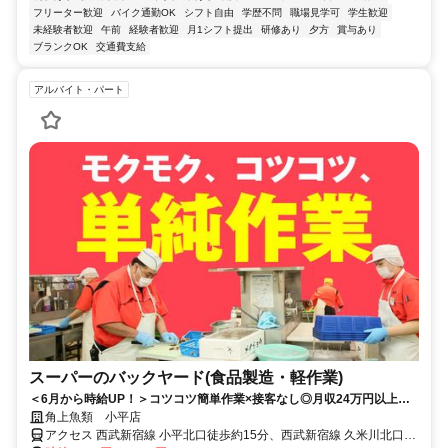
フリーター歓迎
バイク通勤OK
シフト自由
学歴不問
職場見学可
学生歓迎
未経験者歓迎
午前
経験者歓迎
月1シフト提出
研修あり
夕方
賞与あり
ブランクOK
交通費支給
アルバイト・パート
スーパーのバックヤード(食品製造・軽作業)
＜6月から時給UP！＞コツコツ簡単作業×接客なし◎月収24万円以上◎
未経験OK！中高年・主婦（主夫）活躍中！
角上魚類 小平店
アクセス 西武新宿線 小平北口徒歩約15分、西武新宿線 久米川北口徒