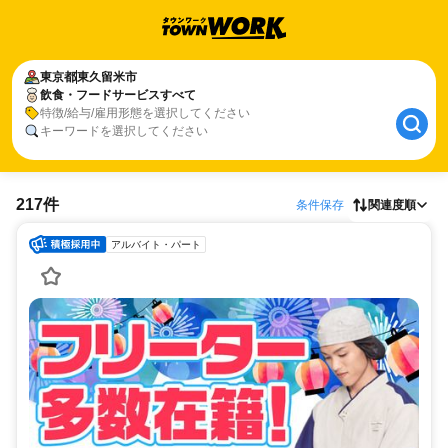
東京都
東久留米市
飲食・フードサービスすべて
特徴/給与/雇用形態を選択してください
キーワードを選択してください
217件
条件保存
関連度順
アルバイト・パート