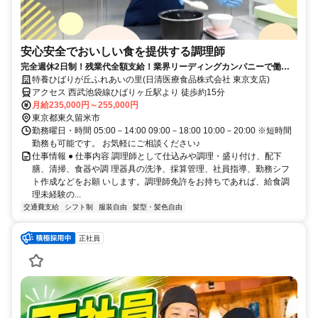
安心安全でおいしい食を提供する調理師
完全週休2日制！残業代全額支給！業界リーディングカンパニーで働き
ませんか？！
特養ひばりが丘ふれあいの里(日清医療食品株式会社 東京支店)
アクセス 西武池袋線ひばりヶ丘駅より 徒歩約15分
月給235,000円～255,000円
東京都東久留米市
勤務曜日・時間 05:00－14:00 09:00－18:00 10:00－20:00 ※短時間
勤務も可能です。 お気軽にご相談ください♪
仕事情報 ● 仕事内容 調理師として仕込みや調理・盛り付け、配下
膳、清掃、食器や調 理器具の洗浄、採算管理、社員指導、勤務シフ
ト作成などをお願 いします。調理師免許をお持ちであれば、給食調
理未経験の...
交通費支給
シフト制
服装自由
髪型・髪色自由
正社員