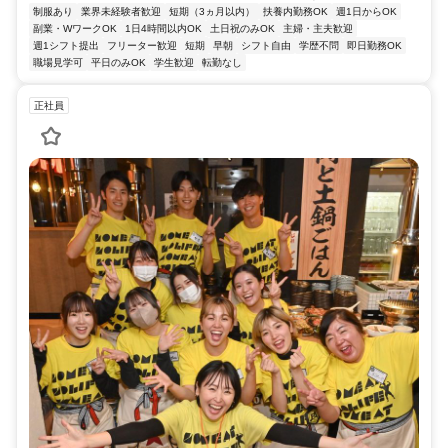
制服あり
業界未経験者歓迎
短期（3ヵ月以内）
扶養内勤務OK
週1日からOK
副業・WワークOK
1日4時間以内OK
土日祝のみOK
主婦・主夫歓迎
週1シフト提出
フリーター歓迎
短期
早朝
シフト自由
学歴不問
即日勤務OK
職場見学可
平日のみOK
学生歓迎
転勤なし
正社員