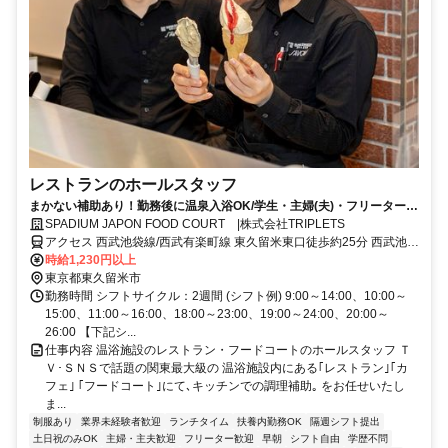
レストランのホールスタッフ
まかない補助あり！勤務後に温泉入浴OK/学生・主婦(夫)・フリーターが
活躍中！週2日～OK
SPADIUM JAPON FOOD COURT |株式会社TRIPLETS
アクセス 西武池袋線/西武有楽町線 東久留米東口徒歩約25分 西武池袋
線「東久留米駅」東口バス停から西武バスで7分、「東久留米団地」
時給1,230円以上
下車すぐ
東京都東久留米市
勤務時間 シフトサイクル：2週間 (シフト例) 9:00～14:00、10:00～
15:00、11:00～16:00、18:00～23:00、19:00～24:00、20:00～
26:00 【下記シ...
仕事内容 温浴施設のレストラン・フードコートのホールスタッフ Ｔ
Ｖ･ＳＮＳで話題の関東最大級の 温浴施設内にある｢レストラン｣｢カ
フェ｣ ｢フードコート｣にて､キッチンでの調理補助｡ をお任せいたし
ま...
制服あり
業界未経験者歓迎
ランチタイム
扶養内勤務OK
隔週シフト提出
土日祝のみOK
主婦・主夫歓迎
フリーター歓迎
早朝
シフト自由
学歴不問