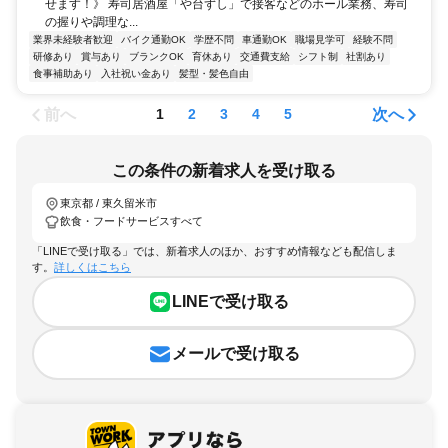
せます！》 寿司居酒屋「や台ずし」で接客などのホール業務、寿司
の握りや調理な...
業界未経験者歓迎
バイク通勤OK
学歴不問
車通勤OK
職場見学可
経験不問
研修あり
賞与あり
ブランクOK
育休あり
交通費支給
シフト制
社割あり
食事補助あり
入社祝い金あり
髪型・髪色自由
前へ
次へ
1
2
3
4
5
この条件の新着求人を受け取る
東京都 / 東久留米市
飲食・フードサービスすべて
「LINEで受け取る」では、新着求人のほか、おすすめ情報なども配信しま
す。
詳しくはこちら
LINEで受け取る
メールで受け取る