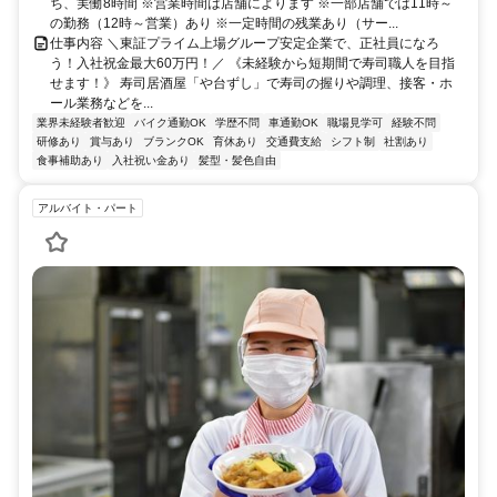
ち、実働8時間 ※営業時間は店舗によります ※一部店舗では11時～
の勤務（12時～営業）あり ※一定時間の残業あり（サー...
仕事内容 ＼東証プライム上場グループ安定企業で、正社員になろ
う！入社祝金最大60万円！／ 《未経験から短期間で寿司職人を目指
せます！》 寿司居酒屋「や台ずし」で寿司の握りや調理、接客・ホ
ール業務などを...
業界未経験者歓迎
バイク通勤OK
学歴不問
車通勤OK
職場見学可
経験不問
研修あり
賞与あり
ブランクOK
育休あり
交通費支給
シフト制
社割あり
食事補助あり
入社祝い金あり
髪型・髪色自由
アルバイト・パート