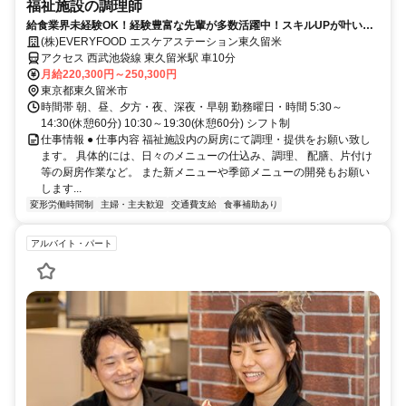
福祉施設の調理師
給食業界未経験OK！経験豊富な先輩が多数活躍中！スキルUPが叶いま
す！
(株)EVERYFOOD エスケアステーション東久留米
アクセス 西武池袋線 東久留米駅 車10分
月給220,300円～250,300円
東京都東久留米市
時間帯 朝、昼、夕方・夜、深夜・早朝 勤務曜日・時間 5:30～
14:30(休憩60分) 10:30～19:30(休憩60分) シフト制
仕事情報 ● 仕事内容 福祉施設内の厨房にて調理・提供をお願い致し
ます。 具体的には、日々のメニューの仕込み、調理、 配膳、片付け
等の厨房作業など。 また新メニューや季節メニューの開発もお願い
します...
変形労働時間制
主婦・主夫歓迎
交通費支給
食事補助あり
アルバイト・パート