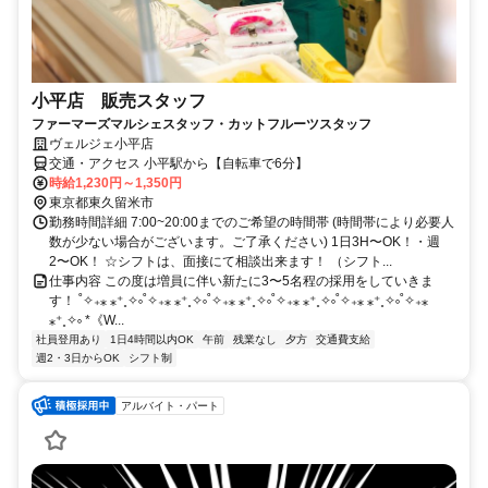
小平店 販売スタッフ
ファーマーズマルシェスタッフ・カットフルーツスタッフ
ヴェルジェ小平店
交通・アクセス 小平駅から【自転車で6分】
時給1,230円～1,350円
東京都東久留米市
勤務時間詳細 7:00~20:00までのご希望の時間帯 (時間帯により必要人
数が少ない場合がございます。ご了承ください) 1日3H〜OK！・週
2〜OK！ ☆シフトは、面接にて相談出来ます！ （シフト...
仕事内容 この度は増員に伴い新たに3〜5名程の採用をしていきま
す！ ˚✧₊⁎ ⁎⁺˳✧༚˚✧₊⁎ ⁎⁺˳✧༚˚✧₊⁎ ⁎⁺˳✧༚˚✧₊⁎ ⁎⁺˳✧༚˚✧₊⁎ ⁎⁺˳✧༚˚✧₊⁎
⁎⁺˳✧༚ *《W...
社員登用あり
1日4時間以内OK
午前
残業なし
夕方
交通費支給
週2・3日からOK
シフト制
アルバイト・パート