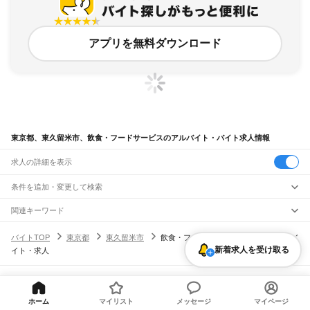
アプリを無料ダウンロード
東京都、東久留米市、飲食・フードサービスのアルバイト・バイト求人情報
求人の詳細を表示
条件を追加・変更して検索
市区町村を追加・変更
関連キーワード
東京都 東久留米市 飲食店
東京都
駅を追加・変更
バイトTOP
東京都
東久留米市
飲食・フードサービスのアルバイト・バ
東京都 東久留米市 飲食・フードサービス キッチンスタッフ 調理補助
東京都
すべて
新着求人を受け取る
イト・求人
東京都 東久留米市 レストラン
東京都 東久留米市 レストラン キッチン
東京23区
すべて
職種を追加・変更
JR東海道本線(東京～熱海)
東京都 東久留米市 飲食・フードサービス パンケーキ
千代田区
中央区
港区
新宿区
文京区
台東区
墨田区
江東区
品川区
目黒区
大田区
東京駅
新橋駅
品川駅
飲食・フードサービス
世田谷区
渋谷区
中野区
杉並区
豊島区
北区
荒川区
板橋区
練馬区
足立区
葛飾区
特徴を追加・変更
飲食・フードサービス
江戸川区
すべて
ヘルプ・お問い合わせ
サイトマップ
利用規約・プライバシーポリシー
JR山手線
ホールスタッフ
キッチンスタッフ
皿洗い・洗い場
精肉・鮮魚加工
給食調理
人気
[企業]求人広告の掲載相談
大崎駅
五反田駅
目黒駅
恵比寿駅
渋谷駅
原宿駅
代々木駅
新宿駅
新大久保駅
ホーム
マイリスト
メッセージ
マイページ
八王子市
立川市
武蔵野市
三鷹市
青梅市
府中市
昭島市
調布市
町田市
小金井市
雇用形態を追加・変更
パン屋（ベーカリー）
フードカウンター販売員
バー（BAR）・バーテンダー
日払いOK
高校生歓迎
学生歓迎
深夜の仕事
髪型・髪色自由
ひげOK
ネイルOK