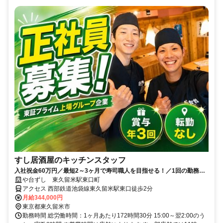
すし居酒屋のキッチンスタッフ
入社祝金60万円／最短2～3ヶ月で寿司職人を目指せる！／1回の勤務で1
食無料のまかないあり
や台ずし 東久留米駅東口町
アクセス 西部鉄道池袋線東久留米駅東口徒歩2分
月給344,000円
東京都東久留米市
勤務時間 総労働時間：1ヶ月あたり172時間30分 15:00～翌2:00のう