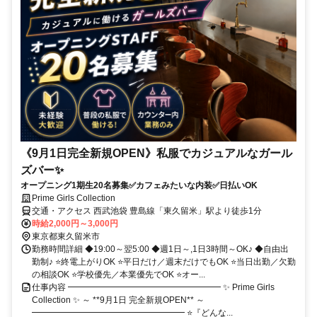
《9月1日完全新規OPEN》私服でカジュアルなガール
ズバー✨
オープニング1期生20名募集✅カフェみたいな内装✅日払いOK
Prime Girls Collection
交通・アクセス 西武池袋 豊島線「東久留米」駅より徒歩1分
時給2,000円～3,000円
東京都東久留米市
勤務時間詳細 ◆19:00～翌5:00 ◆週1日～,1日3時間～OK♪ ◆自由出
勤制♪ ⭐終電上がりOK ⭐平日だけ／週末だけでもOK ⭐当日出勤／欠勤
の相談OK ⭐学校優先／本業優先でOK ⭐オー...
仕事内容 ━━━━━━━━━━━━━━━━━━ ✨ Prime Girls
Collection ✨ ～ **9月1日 完全新規OPEN** ～
━━━━━━━━━━━━━━━━━━ ⭐『どんな...