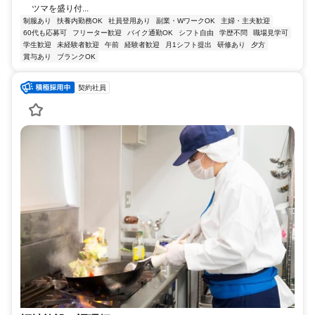
ツマを盛り付...
制服あり
扶養内勤務OK
社員登用あり
副業・WワークOK
主婦・主夫歓迎
60代も応募可
フリーター歓迎
バイク通勤OK
シフト自由
学歴不問
職場見学可
学生歓迎
未経験者歓迎
午前
経験者歓迎
月1シフト提出
研修あり
夕方
賞与あり
ブランクOK
契約社員