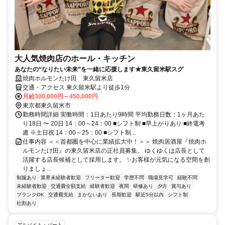
大人気焼肉店のホール・キッチン
あなたの“なりたい未来”を一緒に応援します★東久留米駅スグ
焼肉ホルモンたけ田 東久留米店
交通・アクセス 東久留米駅より徒歩1分
月給300,000円～450,000円
東京都東久留米市
勤務時間詳細 実働時間：1日あたり9時間 平均勤務日数：1ヶ月あた
り18日 〜 20日 14：00～24：00 ■シフト制 ■早上がりあり ■終電考
慮 ※土日祝 14：00～25：00 ■シフト制...
仕事内容 ＜＜首都圏を中心に業績拡大中！＞＞ 焼肉居酒屋『焼肉ホ
ルモンたけ田』の東久留米店の正社員募集。 ゆくゆくは店長として
活躍する店長候補として採用します。 ✨お客様が元気になる空間を創
りましょ...
制服あり
業界未経験者歓迎
フリーター歓迎
学歴不問
職場見学可
経験不問
未経験者歓迎
交通費全額支給
経験者歓迎
夜間
研修あり
夕方
賞与あり
ブランクOK
交通費支給
まかないあり
長期歓迎
駅近5分以内
シフト制
社割あり
アルバイト・パート