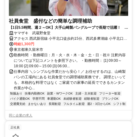
社員食堂 盛付などの簡単な調理補助
【1日5.5時間、週２～OK】大手山崎製パングループで長期で活躍！ 社
保加入もOK！
ヤマザキ 武蔵野食堂
アクセス 西武新宿線 小平北口徒歩約15分、西武多摩湖線 小平北口徒
歩約15分、西武拝島線 小平北口徒歩約15分
時給1,300円
東京都東久留米市
勤務時間 ・勤務曜日：月・火・水・木・金・土・日・祝※ 注釈内容
については下記コメントを参照下さい。 ・勤務時間： [1] 09:00～
18:00 [2] 09:00～15:00 [3] 06:00...
仕事内容 ＼シンプルな作業だから安心！／ お任せするのは、山崎製
パンの工場内にある 社員食堂での調理補助業務です。 調理といって
も、本格的な料理ではなく ご家庭での家事の延長でできるカンタン
作業が中心...
制服あり
扶養内勤務OK
副業・WワークOK
主婦・主夫歓迎
フリーター歓迎
バイク通勤OK
学歴不問
車通勤OK
未経験者歓迎
経験者歓迎
ブランクOK
交通費支給
まかないあり
長期歓迎
フルタイム歓迎
週2・3日からOK
シフト制
同じ企業の求人
正社員