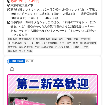
歩約24分、西武拝島線/西武新宿線 萩山南口徒歩約24分 小平駅から徒
時給1,390円～1,490円
歩16分 ※車応相談・バイク・自転車通勤可
東京都東久留米市
勤務時間 シフトサイクル：1ヶ月 7:00～19:00（シフト制） ＜下記よ
り働き方選べます！＞ 1.週5日、1日8h～ 2.週3.4日～（週間労働時間
20時間以上） 3.週2日、1日4h～ ※勤...
仕事内容 「寿司ネタをシャリにのせる」「刺身のツマをトレーにの
せる」など…安心のかんたん作業 市場のような対面販売コーナーも
ある、テレビでも紹介されているスーパー！ 「トレーの上に刺身の
ツマを盛り付...
制服あり
扶養内勤務OK
社員登用あり
副業・WワークOK
主婦・主夫歓迎
60代も応募可
フリーター歓迎
バイク通勤OK
シフト自由
学歴不問
職場見学可
学生歓迎
未経験者歓迎
午前
経験者歓迎
月1シフト提出
研修あり
夕方
賞与あり
ブランクOK
正社員