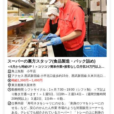
スーパーの裏方スタッフ(食品製造・パック詰め)
＜6月から時給UP！＞コツコツ簡単作業×接客なし◎月収24万円以上◎
未経験OK！中高年・主婦（主夫）活躍中！
角上魚類 小平店
アクセス 西武新宿線 小平北口徒歩約15分、西武新宿線 久米川北口徒
歩約24分、西武拝島線/西武新宿線 萩山南口徒歩約24分 小平駅から徒
時給1,390円～1,490円
歩16分 ※車応相談・バイク・自転車通勤可
東京都東久留米市
勤務時間 シフトサイクル：1ヶ月 7:00～19:00（シフト制） ＜下記よ
り働き方選べます！＞ 1.週5日、1日8h～ 2.週3.4日～（週間労働時間
20時間以上） 3.週2日、1日4h～ ※勤...
仕事内容 「寿司ネタをシャリにのせる」「刺身のツマをトレーにの
せる」など…安心のかんたん作業 市場のような対面販売コーナーも
ある、テレビでも紹介されているスーパー！ 「トレーの上に刺身の