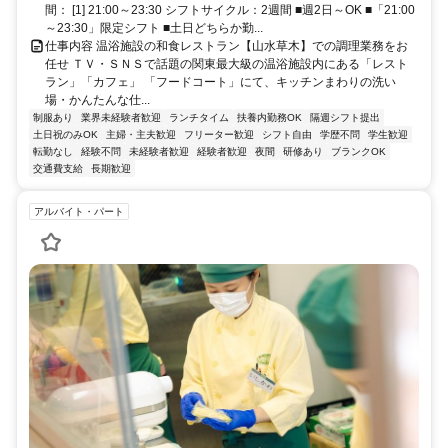
歓迎！
間： [1] 21:00～23:30 シフトサイクル：2週間 ■週2日～OK ■「21:00
～23:30」限定シフト ■土日どちらか勤...
仕事内容 温浴施設の和食レストラン【山水草木】での調理業務をお
任せ ＴＶ・ＳＮＳで話題の関東最大級の温浴施設内にある「レスト
ラン」「カフェ」 「フードコート」にて、キッチンまわりの洗い
場・かんたんな仕...
制服あり
業界未経験者歓迎
ランチタイム
扶養内勤務OK
隔週シフト提出
土日祝のみOK
主婦・主夫歓迎
フリーター歓迎
シフト自由
学歴不問
学生歓迎
転勤なし
経験不問
未経験者歓迎
経験者歓迎
夜間
研修あり
ブランクOK
交通費支給
長期歓迎
アルバイト・パート