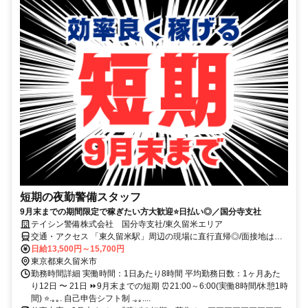
短期の夜勤警備スタッフ
9月末までの期間限定で稼ぎたい方大歓迎⭐日払い◎／国分寺支社
テイシン警備株式会社 国分寺支社/東久留米エリア
交通・アクセス 「東久留米駅」周辺の現場に直行直帰◎/面接地は国
分寺駅より徒歩4分
日給13,500円～15,700円
東京都東久留米市
勤務時間詳細 実働時間：1日あたり8時間 平均勤務日数：1ヶ月あた
り12日 〜 21日 ⏩9月末までの短期 ⏰21:00～6:00(実働8時間/休憩1時
間) ⭐.｡｡. 自己申告シフト制 .｡｡....