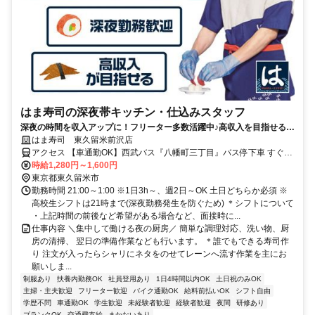
はま寿司の深夜帯キッチン・仕込みスタッフ
深夜の時間を収入アップに！フリーター多数活躍中♪高収入を目指せる環
境です！
はま寿司 東久留米前沢店
アクセス 【車通勤OK】西武バス『八幡町三丁目』バス停下車 すぐそ
ば
時給1,280円～1,600円
東京都東久留米市
勤務時間 21:00～1:00 ※1日3h～、週2日～OK 土日どちらか必須 ※
高校生シフトは21時まで(深夜勤務発生を防ぐため) ＊シフトについて
・上記時間の前後など希望がある場合など、面接時に...
仕事内容 ＼集中して働ける夜の厨房／ 簡単な調理対応、洗い物、厨
房の清掃、 翌日の準備作業なども行います。 ＊誰でもできる寿司作
り 注文が入ったらシャリにネタをのせてレーンへ流す作業を主にお
願いしま...
制服あり
扶養内勤務OK
社員登用あり
1日4時間以内OK
土日祝のみOK
主婦・主夫歓迎
フリーター歓迎
バイク通勤OK
給料前払いOK
シフト自由
学歴不問
車通勤OK
学生歓迎
未経験者歓迎
経験者歓迎
夜間
研修あり
ブランクOK
交通費支給
まかないあり