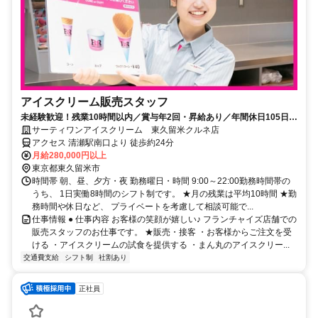
アイスクリーム販売スタッフ
未経験歓迎！残業10時間以内／賞与年2回・昇給あり／年間休日105日・
お休み調整可／社員割引あり
サーティワンアイスクリーム 東久留米クルネ店
アクセス 清瀬駅南口より 徒歩約24分
月給280,000円以上
東京都東久留米市
時間帯 朝、昼、夕方・夜 勤務曜日・時間 9:00～22:00勤務時間帯の
うち、 1日実働8時間のシフト制です。 ★月の残業は平均10時間 ★勤
務時間や休日など、 プライベートを考慮して相談可能で...
仕事情報 ● 仕事内容 お客様の笑顔が嬉しい♪ フランチャイズ店舗での
販売スタッフのお仕事です。 ★販売・接客 ・お客様からご注文を受
ける ・アイスクリームの試食を提供する ・まん丸のアイスクリー...
交通費支給
シフト制
社割あり
正社員