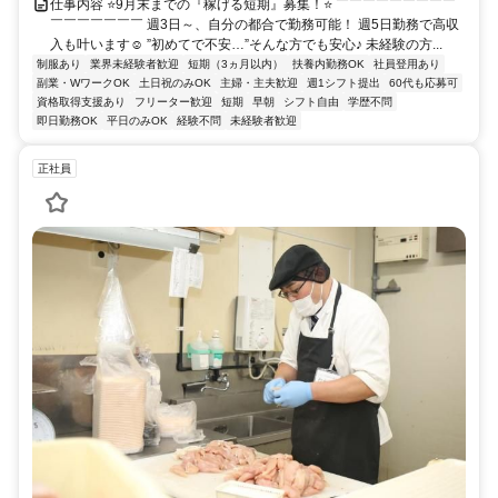
仕事内容 ⭐9月末までの『稼げる短期』募集！⭐ ￣￣￣￣￣￣￣￣￣
￣￣￣￣￣￣￣ 週3日～、自分の都合で勤務可能！ 週5日勤務で高収
入も叶います☺ ”初めてで不安…”そんな方でも安心♪ 未経験の方...
制服あり
業界未経験者歓迎
短期（3ヵ月以内）
扶養内勤務OK
社員登用あり
副業・WワークOK
土日祝のみOK
主婦・主夫歓迎
週1シフト提出
60代も応募可
資格取得支援あり
フリーター歓迎
短期
早朝
シフト自由
学歴不問
即日勤務OK
平日のみOK
経験不問
未経験者歓迎
正社員