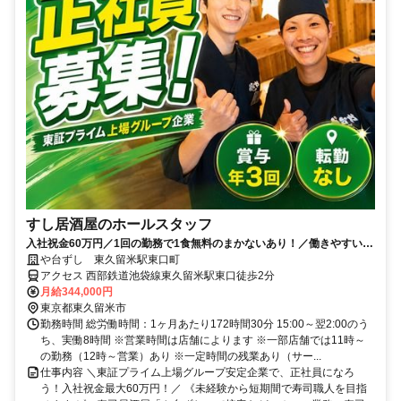
すし居酒屋のホールスタッフ
入社祝金60万円／1回の勤務で1食無料のまかないあり！／働きやすい環
境づくりに力を入れています◎
や台ずし 東久留米駅東口町
アクセス 西部鉄道池袋線東久留米駅東口徒歩2分
月給344,000円
東京都東久留米市
勤務時間 総労働時間：1ヶ月あたり172時間30分 15:00～翌2:00のう
ち、実働8時間 ※営業時間は店舗によります ※一部店舗では11時～
の勤務（12時～営業）あり ※一定時間の残業あり（サー...
仕事内容 ＼東証プライム上場グループ安定企業で、正社員になろ
う！入社祝金最大60万円！／ 《未経験から短期間で寿司職人を目指