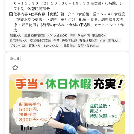
０～１５：３０ （２）１０：３０～１９：３０ ※実働7.75時間、シ
フト制、休憩時間75分
仕事内容 ●仕事内容 【食数】朝・夕２０食前後、昼３５～４０食程度
（別途おやつ提供） ・調理、盛り付け、配膳 ・食器、調理器具の洗
浄 ・翌日使用する野菜の仕込み ・食材の下処理、カット ・シフト作
成、...
制服あり
変形労働時間制
バイク通勤OK
早朝
学歴不問
車通勤OK
住宅手当あり
交通費全額支給
午前
経験者歓迎
有資格者歓迎
夕方
賞与あり
ブランクOK
育休あり
まかないあり
服装自由
髪型・髪色自由
正社員