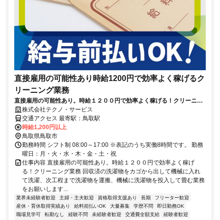
直接雇用の可能性あり時給1200円で効率よく稼げるク
リーニング業務
直接雇用の可能性あり。時給１２００円で効率よく稼げる！クリーニン
グ業務
株式会社テクノ・サービス
交通アクセス 最寄駅：鳥取駅
時給1,200円以上
鳥取県鳥取市
勤務時間 シフト制 08:00～17:00 ※表記のうち実働8時間です。 勤務
曜日：月・火・水・木・金・土・祝
仕事内容 直接雇用の可能性あり。時給１２００円で効率よく稼げ
る！クリーニング業務 回収済の洗濯物をカゴから出して機械に入れ
て洗濯、次工程まで洗濯物を運搬、機械に洗濯物を投入して畳む業務
をお願いします...
業界未経験者歓迎
主婦・主夫歓迎
資格取得支援あり
長期
フリーター歓迎
産休・育休取得実績あり
給料前払いOK
大量募集
学歴不問
即日勤務OK
職場見学可
転勤なし
経験不問
未経験者歓迎
交通費全額支給
経験者歓迎