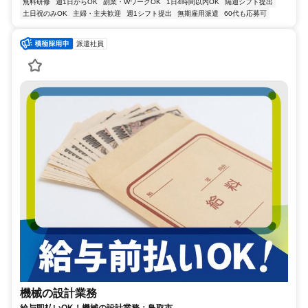
無料研修
週1日からOK
副業・WワークOK
1日4時間以内OK
隔週シフト提出
土日祝のみOK
主婦・主夫歓迎
週1シフト提出
無期雇用派遣
60代も応募可
派遣社員
機械の設計業務
給与即払いOK！機械の設計業務：鳥取市