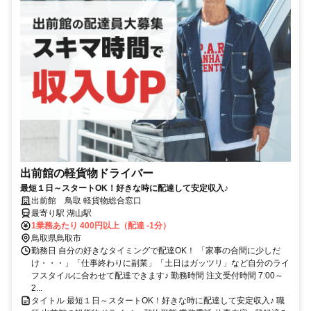
出前館の軽貨物ドライバー
最短１日～スタートOK！好きな時に配達して安定収入♪
出前館 鳥取 軽貨物総合窓口
最寄り駅 湖山駅
1業務あたり 400円以上（配達 -1分）
鳥取県鳥取市
勤務日 自分の好きなタイミングで配達OK！ 「家事の合間に少しだ
け・・・」「仕事終わりに副業」「土日はガッツリ」など自分のライ
フスタイルに合わせて配達できます♪ 勤務時間 注文受付時間 7:00～
2...
タイトル 最短１日～スタートOK！好きな時に配達して安定収入♪ 職