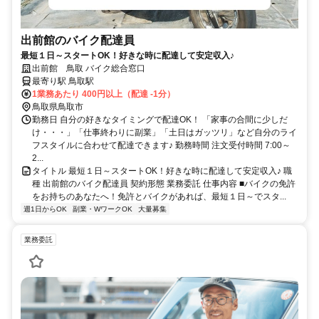
出前館のバイク配達員
最短１日～スタートOK！好きな時に配達して安定収入♪
出前館 鳥取 バイク総合窓口
最寄り駅 鳥取駅
1業務あたり 400円以上（配達 -1分）
鳥取県鳥取市
勤務日 自分の好きなタイミングで配達OK！ 「家事の合間に少しだ
け・・・」「仕事終わりに副業」「土日はガッツリ」など自分のライ
フスタイルに合わせて配達できます♪ 勤務時間 注文受付時間 7:00～
2...
タイトル 最短１日～スタートOK！好きな時に配達して安定収入♪ 職
種 出前館のバイク配達員 契約形態 業務委託 仕事内容 ■バイクの免許
をお持ちのあなたへ！免許とバイクがあれば、最短１日～でスタ...
週1日からOK
副業・WワークOK
大量募集
業務委託