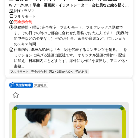
WワークOK！学生・漫画家・イラストレーター・会社員など絵を描くこ
とがお好きな方を大募集！！
(株)ソラジマ
フルリモート
完全歩合制
勤務時間・曜日: 完全在宅、フルリモート、フルフレックス勤務で
す。その日その時のご都合に合わせた勤務でお大丈夫です！（勤務時
間申告などの必要なし） 他のお仕事、家事や育児など、忙しい日々
のスキマ時間...
仕事内容: SORAJIMAは「今世紀を代表するコンテンツを創る。」を
ミッションに掲げる漫画出版社です。 オリジナル漫画の制作・配信
に加え、日本国内にとどまらず、海外にも作品を展開し、アニメ化・
書籍...
フルリモート
完全歩合制
週2・3日からOK
昇給あり
派遣社員