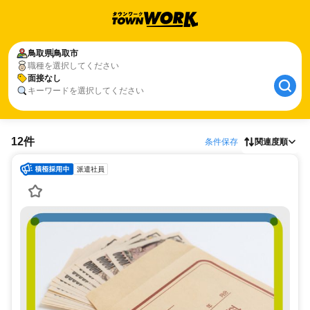
鳥取県
鳥取市
職種を選択してください
面接なし
キーワードを選択してください
12件
条件保存
関連度順
派遣社員