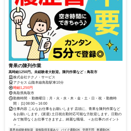
青果の陳列作業
高時給1250円。未経験者大歓迎。陳列作業など：鳥取市
株式会社テクノ・サービス
アクセス 山陰本線鳥取駅車10分
時給1,250円
鳥取県鳥取市
勤務時間 ・勤務曜日：月・火・水・木・金・土・日・祝 ・勤務時
間： [1] 08:00～16:00
仕事内容 こんなお仕事をお願いします 店頭に、青果を陳列作業など
をお願いします。(派遣) 土日祝出勤対応可能な方歓迎します。日勤の
みで無理なくお仕事できますよ。綺麗な職場。 ＜お仕事のポイント
＞ ...
業界未経験者歓迎
資格取得支援あり
バイク通勤OK
学歴不問
車通勤OK