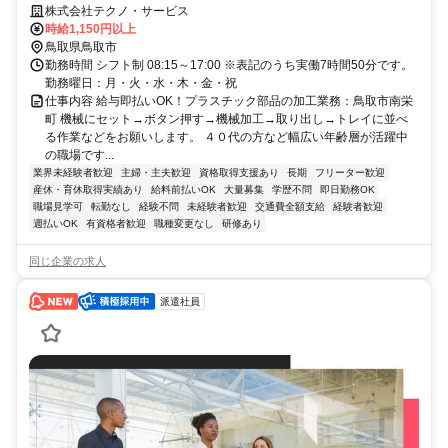
株式会社テクノ・サービス
時給1,150円以上
鳥取県鳥取市
勤務時間 シフト制 08:15～17:00 ※表記のうち実働7時間50分です。
勤務曜日：月・火・水・木・金・祝
仕事内容 給与即払いOK！プラスチック部品の加工業務：鳥取市南栄
町 機械にセット→ボタン押す→機械加工→取り出し→トレイに並べ
る作業などをお願いします。 ４０代の方など幅広い年齢層が活躍中
の職場です...
業界未経験者歓迎
主婦・主夫歓迎
資格取得支援あり
長期
フリーター歓迎
産休・育休取得実績あり
給料前払いOK
大量募集
学歴不問
即日勤務OK
職場見学可
転勤なし
経験不問
未経験者歓迎
交通費全額支給
経験者歓迎
週払いOK
有資格者歓迎
職種変更なし
研修あり
同じ企業の求人
派遣社員