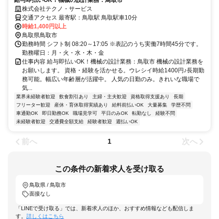
株式会社テクノ・サービス
交通アクセス 最寄駅：鳥取駅 鳥取駅車10分
時給1,400円以上
鳥取県鳥取市
勤務時間 シフト制 08:20～17:05 ※表記のうち実働7時間45分です。
勤務曜日：月・火・水・木・金
仕事内容 給与即払いOK！機械の設計業務：鳥取市 機械の設計業務を
お願いします。 資格・経験を活かせる。ウレシイ時給1400円♪長期勤
務可能。幅広い年齢層が活躍中。 人気の日勤のみ。きれいな職場で
気...
業界未経験者歓迎
飲食割引あり
主婦・主夫歓迎
資格取得支援あり
長期
フリーター歓迎
産休・育休取得実績あり
給料前払いOK
大量募集
学歴不問
車通勤OK
即日勤務OK
職場見学可
平日のみOK
転勤なし
経験不問
未経験者歓迎
交通費全額支給
経験者歓迎
週払いOK
前へ
次へ
1
この条件の新着求人を受け取る
鳥取県 / 鳥取市
面接なし
「LINEで受け取る」では、新着求人のほか、おすすめ情報なども配信しま
す。
詳しくはこちら