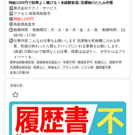
時給1200円で効率よく稼げる！未経験歓迎♪洗濯物のたたみ作業
株式会社テクノ・サービス
アクセス 鳥取県鳥取市
時給1,200円
鳥取県鳥取市
勤務時間 ・勤務曜日：月・火・水・木・金・土・祝 ・勤務時間： [1]
08:00～17:00
仕事内容 こんなお仕事をお願いします 洗濯物を乾燥機に入れる作
業、乾燥が終わったら畳んでバッグにいれる業務をお願いします。
(派遣) 日勤のみで無理なくお仕事。残業はほぼナシ、夕方からはプラ
イベートを...
業界未経験者歓迎
資格取得支援あり
学歴不問
職場見学可
転勤なし
経験不問
交通費全額支給
残業なし
研修あり
ブランクOK
シフト制
履歴書不要
友達と応募OK
派遣社員