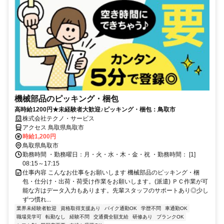
機械部品のピッキング・梱包
高時給1200円★未経験者大歓迎♪ピッキング・梱包：鳥取市
株式会社テクノ・サービス
アクセス 鳥取県鳥取市
時給1,200円
鳥取県鳥取市
勤務時間 ・勤務曜日：月・火・水・木・金・祝 ・勤務時間： [1]
08:15～17:15
仕事内容 こんなお仕事をお願いします 機械部品のピッキング・梱
包・仕分け・出荷・荷受け作業をお願いします。(派遣) ＰＣ作業が可
能な方はデータ入力もあります。先輩スタッフのサポートあり◎少し
ずつ慣れ...
業界未経験者歓迎
資格取得支援あり
バイク通勤OK
学歴不問
車通勤OK
職場見学可
転勤なし
経験不問
交通費全額支給
研修あり
ブランクOK