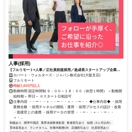
人事(採用)
【フルリモート×人事／正社員前提採用／急成長スタートアップ企業／
英語】Robert Walters
ロバート・ウォルターズ・ジャパン株式会社(大阪支店)
フルリモート
時給1,800円以上
勤務時間 固定時間制 ９：００～１８：００（休憩１時間） ＜勤務開
始時期＞ 即日～ ※スタート日相談可
仕事内容 ・・ー・・＋・・ー・・＋・・ー・・ ◆仕事内容◆ ・採用
業務全般 ・採用チャネルの開拓・運用 ・採用プロセスの設計・改善
・面接官との連携 ・採用データの管理 ・・ー・・＋・・ー・・
＋・...
制服あり
標準中国語
業界未経験者歓迎
飲食割引あり
短期（3ヵ月以内）
育休延長あり
ランチタイム
扶養内勤務OK
店舗割引あり
社員登用あり