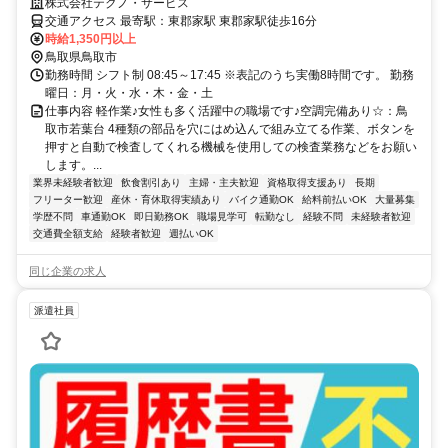
株式会社テクノ・サービス
交通アクセス 最寄駅：東郡家駅 東郡家駅徒歩16分
時給1,350円以上
鳥取県鳥取市
勤務時間 シフト制 08:45～17:45 ※表記のうち実働8時間です。 勤務
曜日：月・火・水・木・金・土
仕事内容 軽作業♪女性も多く活躍中の職場です♪空調完備あり☆：鳥
取市若葉台 4種類の部品を穴にはめ込んで組み立てる作業、ボタンを
押すと自動で検査してくれる機械を使用しての検査業務などをお願い
します。...
業界未経験者歓迎
飲食割引あり
主婦・主夫歓迎
資格取得支援あり
長期
フリーター歓迎
産休・育休取得実績あり
バイク通勤OK
給料前払いOK
大量募集
学歴不問
車通勤OK
即日勤務OK
職場見学可
転勤なし
経験不問
未経験者歓迎
交通費全額支給
経験者歓迎
週払いOK
同じ企業の求人
派遣社員