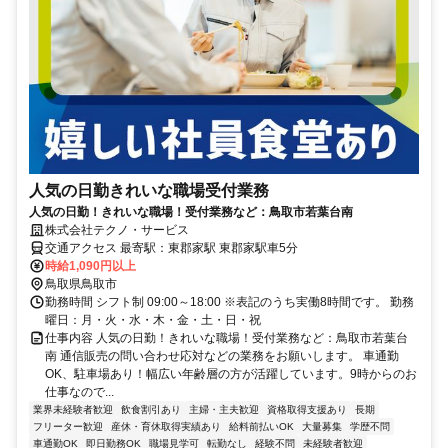
人気の日勤きれいな職場受付業務
人気の日勤！きれいな職場！受付業務など：鳥取市若葉台南
株式会社テクノ・サービス
交通アクセス 最寄駅：東郡家駅 東郡家駅車5分
時給1,090円以上
鳥取県鳥取市
勤務時間 シフト制 09:00～18:00 ※表記のうち実働8時間です。 勤務
曜日：月・火・水・木・金・土・日・祝
仕事内容 人気の日勤！きれいな職場！受付業務など：鳥取市若葉台
南 通信販売の問い合わせ応対などの業務をお願いします。 車通勤
OK、駐車場あり！幅広い年齢層の方が活躍しています。9時からのお
仕事なので...
業界未経験者歓迎
飲食割引あり
主婦・主夫歓迎
資格取得支援あり
長期
フリーター歓迎
産休・育休取得実績あり
給料前払いOK
大量募集
学歴不問
車通勤OK
即日勤務OK
職場見学可
転勤なし
経験不問
未経験者歓迎