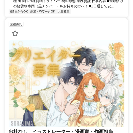
種 出前館の軽貨物ドライバー 契約形態 業務委託 仕事内容 ■登録済み
の軽貨物車両（黒ナンバー）をお持ちの方へ！ ■1日通して安...
週1日からOK
副業・WワークOK
大量募集
業務委託
出社なし イラストレーター・漫画家・作画担当