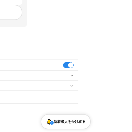
口駅
下市駅
御来屋駅
名和駅
大山口駅
淀江駅
新着求人を受け取る
バーテンダー
飲食店補助（開店・閉店準備）
中