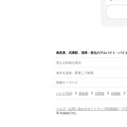
鳥取県、武庫駅、清掃・美化のアルバイト・バイ
求人の詳細を表示
条件を追加・変更して検索
市区町村を追加・変更
関連キーワード
完全在宅ワーク 全国
シール貼り 在宅
現在地周
鳥取県
駅を追加・変更
バイトTOP
鳥取県
日野郡
武庫駅
鳥取県
すべて
鳥取市
米子市
倉吉市
境港市
岩美郡
八頭郡
東
職種を追加・変更
JR山陰本線(豊岡～米子)
東浜駅
岩美駅
大岩駅
福部駅
鳥取駅
湖山駅
鳥取大
飲食・フードサービス
ヘルプ・お問い合わせ
サイトマップ
利用規約・プ
特徴を追加・変更
伯耆大山駅
東山公園駅
米子駅
飲食・フードサービス
すべて
ホールスタッフ
キッチンスタッフ
皿洗い・洗い
人気
JR山陰本線(米子～益田)
雇用形態を追加・変更
飲食店（店長・マネージャー）
日払いOK
高校生歓迎
学生歓迎
深夜の仕事
髪型
米子駅