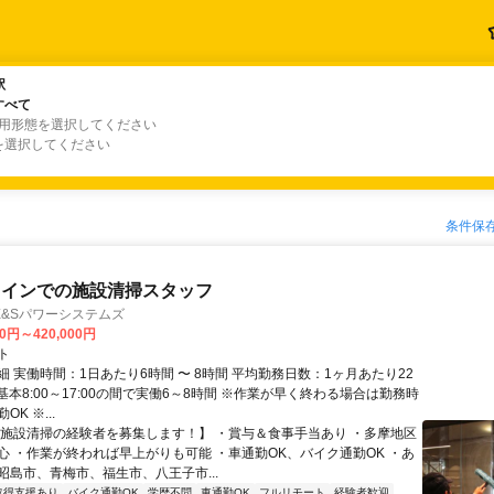
駅
駅
すべて
すべて
雇用形態を選択してください
を選択してください
条件保
メインでの施設清掃スタッフ
E&Sパワーシステムズ
00円～420,000円
ト
 実働時間：1日あたり6時間 〜 8時間 平均勤務日数：1ヶ月あたり22
日 基本8:00～17:00の間で実働6～8時間 ※作業が早く終わる場合は勤務時
K ※...
【施設清掃の経験者を募集します！】 ・賞与＆食事手当あり ・多摩地区
心 ・作業が終われば早上がりも可能 ・車通勤OK、バイク通勤OK ・あ
昭島市、青梅市、福生市、八王子市...
取得支援あり
バイク通勤OK
学歴不問
車通勤OK
フルリモート
経験者歓迎