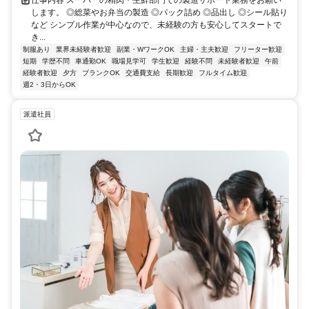
仕事内容 スーパーの精肉・生鮮部門での製造サポート業務をお願い
します。 ◎総菜やお弁当の製造 ◎パック詰め ◎品出し ◎シール貼り
など シンプル作業が中心なので、未経験の方も安心してスタートで
き...
制服あり
業界未経験者歓迎
副業・WワークOK
主婦・主夫歓迎
フリーター歓迎
短期
学歴不問
車通勤OK
職場見学可
学生歓迎
経験不問
未経験者歓迎
午前
経験者歓迎
夕方
ブランクOK
交通費支給
長期歓迎
フルタイム歓迎
週2・3日からOK
派遣社員