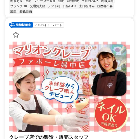
制服あり
長期
フリーター歓迎
短期
期間限定
平日のみOK
制服貸与
ブランクOK
交通費支給
シフト制
日払いOK
土日祝休み
履歴書不要
髪型・髪色自由
アルバイト・パート
クレープ店での製造・販売スタッフ