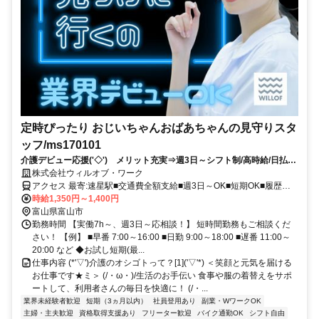
定時ぴったり おじいちゃんおばあちゃんの見守りスタ
ッフ/ms170101
介護デビュー応援('◇')ゞメリット充実⇒週3日～シフト制/高時給/日払い
あり/即日勤務/履歴書不要
株式会社ウィルオブ・ワーク
アクセス 最寄:速星駅■交通費全額支給■週3日～OK■短期OK■履歴書
不要
時給1,350円～1,400円
富山県富山市
勤務時間 【実働7h～、週3日～応相談！】 短時間勤務もご相談くだ
さい！ 【例】 ■早番 7:00～16:00 ■日勤 9:00～18:00 ■遅番 11:00～
20:00 など ◆お試し短期(最...
仕事内容 (*'▽')介護のオシゴトって？[1]('▽'*) ＜笑顔と元気を届ける
お仕事です★ミ＞ (/・ω・)/生活のお手伝い 食事や服の着替えをサポ
ートして、利用者さんの毎日を快適に！ (/・...
業界未経験者歓迎
短期（3ヵ月以内）
社員登用あり
副業・WワークOK
主婦・主夫歓迎
資格取得支援あり
フリーター歓迎
バイク通勤OK
シフト自由