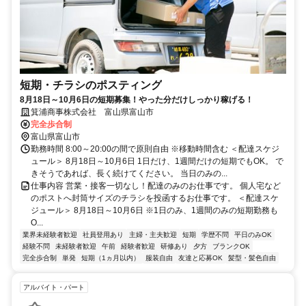
短期・チラシのポスティング
8月18日～10月6日の短期募集！やった分だけしっかり稼げる！
箕浦商事株式会社 富山県富山市
完全歩合制
富山県富山市
勤務時間 8:00～20:00の間で原則自由 ※移動時間含む ＜配達スケジ
ュール＞ 8月18日～10月6日 1日だけ、1週間だけの短期でもOK。 で
きそうであれば、長く続けてください。 当日のみの...
仕事内容 営業・接客一切なし！配達のみのお仕事です。 個人宅など
のポストへ封筒サイズのチラシを投函するお仕事です。 ＜配達スケ
ジュール＞ 8月18日～10月6日 ※1日のみ、1週間のみの短期勤務も
O...
業界未経験者歓迎
社員登用あり
主婦・主夫歓迎
短期
学歴不問
平日のみOK
経験不問
未経験者歓迎
午前
経験者歓迎
研修あり
夕方
ブランクOK
完全歩合制
単発
短期（1ヵ月以内）
服装自由
友達と応募OK
髪型・髪色自由
アルバイト・パート