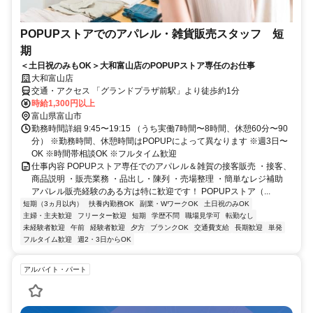
POPUPストアでのアパレル・雑貨販売スタッフ 短
期
＜土日祝のみもOK＞大和富山店のPOPUPストア専任のお仕事
大和富山店
交通・アクセス 「グランドプラザ前駅」より徒歩約1分
時給1,300円以上
富山県富山市
勤務時間詳細 9:45〜19:15 （うち実働7時間〜8時間、休憩60分〜90
分） ※勤務時間、休憩時間はPOPUPによって異なります ※週3日〜
OK ※時間帯相談OK ※フルタイム歓迎
仕事内容 POPUPストア専任でのアパレル＆雑賀の接客販売 ・接客、
商品説明 ・販売業務 ・品出し・陳列 ・売場整理 ・簡単なレジ補助
アパレル販売経験のある方は特に歓迎です！ POPUPストア（...
短期（3ヵ月以内）
扶養内勤務OK
副業・WワークOK
土日祝のみOK
主婦・主夫歓迎
フリーター歓迎
短期
学歴不問
職場見学可
転勤なし
未経験者歓迎
午前
経験者歓迎
夕方
ブランクOK
交通費支給
長期歓迎
単発
フルタイム歓迎
週2・3日からOK
アルバイト・パート