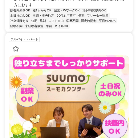
方におすす...
扶養内勤務OK
週1日からOK
副業・WワークOK
1日4時間以内OK
土日祝のみOK
主婦・主夫歓迎
60代も応募可
長期
フリーター歓迎
社会保険あり
短期
早朝
シフト自由
学歴不問
固定時間制
平日のみOK
経験不問
未経験者歓迎
午前
ネイルOK
アルバイト・パート