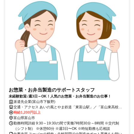
お惣菜・お弁当製造のサポートスタッフ
未経験歓迎♪週3日～OK！人気のお惣菜・お弁当製造のお仕事！
派遣先企業(富山市下飯野)
交通・アクセス あいの風とやま鉄道「東富山駅」／「富山東高校
前」バス停／「東富山駅口」バス停
時給1,200円以上
富山県富山市
勤務時間詳細 9:30～19:30の間で実働7時間30分～8時間 ※交代制
（シフト制） ※休憩60分 ※週3日〜OK ※時短勤務も応相談