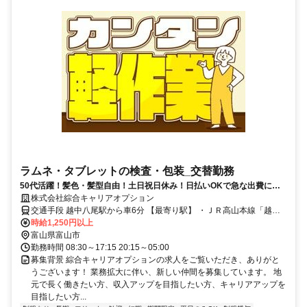
ラムネ・タブレットの検査・包装_交替勤務
50代活躍！髪色・髪型自由！土日祝日休み！日払いOKで急な出費に対
応可、日勤・夜勤の交替シフト対応
株式会社綜合キャリアオプション
交通手段 越中八尾駅から車6分 【最寄り駅】 ・ＪＲ高山本線「越中
八尾駅」
時給1,250円以上
富山県富山市
勤務時間 08:30～17:15 20:15～05:00
募集背景 綜合キャリアオプションの求人をご覧いただき、ありがと
うございます！ 業務拡大に伴い、新しい仲間を募集しています。 地
元で長く働きたい方、収入アップを目指したい方、キャリアアップを
目指したい方...