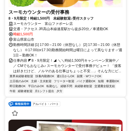
スーモカウンターの受付事務
8・9月限定！時給1,500円 未経験歓迎♪受付スタッフ
スーモカウンター 富山ファボーレ店
交通・アクセス JR高山本線速星駅から徒歩20分／車通勤OK
時給1,500円
富山県富山市
勤務時間詳細 [1] 17:00～21:00（休憩なし） [2] 17:30～21:00（休憩
なし） ※17:00(or17:30)勤務開始時間は曜日によって異なります ✅週
1日～勤務OK！
仕事内容 ◤8・9月限定！◢ ＼＼時給1,500円キャンペーン実施中／
／ CMでもおなじみ♪ スーモカウンターで受付事務デビュー！ 「接客
は好きだけど、ノルマのある仕事はちょっと不安…」そんな方にピ...
業界未経験者歓迎
扶養内勤務OK
週1日からOK
副業・WワークOK
土日祝のみOK
主婦・主夫歓迎
フリーター歓迎
バイク通勤OK
短期
車通勤OK
即日勤務OK
平日のみOK
転勤なし
経験不問
未経験者歓迎
交通費全額支給
午前
経験者歓迎
月1シフト提出
夕方
アルバイト・パート