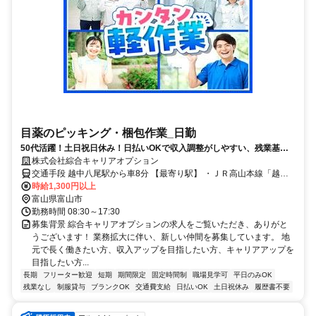
目薬のピッキング・梱包作業_日勤
50代活躍！土日祝日休み！日払いOKで収入調整がしやすい、残業基本
ナシの日勤中心で生活と両立しやすい
株式会社綜合キャリアオプション
交通手段 越中八尾駅から車8分 【最寄り駅】 ・ＪＲ高山本線「越中
八尾駅」
時給1,300円以上
富山県富山市
勤務時間 08:30～17:30
募集背景 綜合キャリアオプションの求人をご覧いただき、ありがと
うございます！ 業務拡大に伴い、新しい仲間を募集しています。 地
元で長く働きたい方、収入アップを目指したい方、キャリアアップを
目指したい方...
長期
フリーター歓迎
短期
期間限定
固定時間制
職場見学可
平日のみOK
残業なし
制服貸与
ブランクOK
交通費支給
日払いOK
土日祝休み
履歴書不要