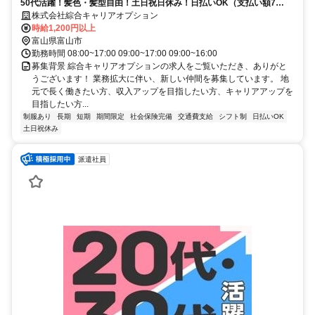
50代活躍！髪色・髪型自由！土日祝日休み！日払いOK（支払い額7
割）！残業ほぼナシで時短勤務も相談可
株式会社綜合キャリアオプション
時給1,200円以上
富山県富山市
勤務時間 08:00~17:00 09:00~17:00 09:00~16:00
募集背景 綜合キャリアオプションの求人をご覧いただき、ありがと
うございます！ 業務拡大に伴い、新しい仲間を募集しています。 地
元で長く働きたい方、収入アップを目指したい方、キャリアアップを
目指したい方...
制服あり
長期
短期
期間限定
社会保険完備
交通費支給
シフト制
日払いOK
土日祝休み
派遣社員