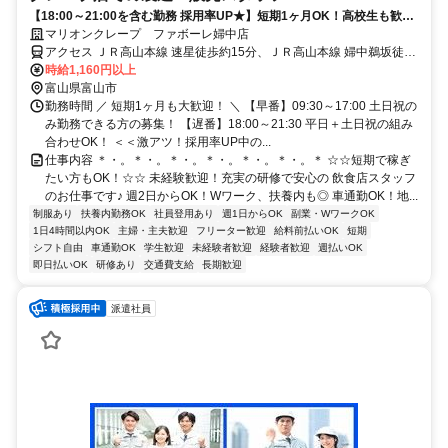
【18:00～21:00を含む勤務 採用率UP★】短期1ヶ月OK！高校生も歓迎
◆週1日～◆日払いOK◆
マリオンクレープ ファボーレ婦中店
アクセス ＪＲ高山本線 速星徒歩約15分、ＪＲ高山本線 婦中鵜坂徒歩
約24分 ★車通勤OK
時給1,160円以上
富山県富山市
勤務時間 ／ 短期1ヶ月も大歓迎！ ＼ 【早番】09:30～17:00 土日祝の
み勤務できる方の募集！ 【遅番】18:00～21:30 平日＋土日祝の組み
合わせOK！ ＜＜激アツ！採用率UP中の...
仕事内容 ＊・。＊・。＊・。＊・。＊・。＊・。＊ ☆☆短期で稼ぎ
たい方もOK！☆☆ 未経験歓迎！充実の研修で安心の 飲食店スタッフ
のお仕事です♪ 週2日からOK！Wワーク、扶養内も◎ 車通勤OK！地...
制服あり
扶養内勤務OK
社員登用あり
週1日からOK
副業・WワークOK
1日4時間以内OK
主婦・主夫歓迎
フリーター歓迎
給料前払いOK
短期
シフト自由
車通勤OK
学生歓迎
未経験者歓迎
経験者歓迎
週払いOK
即日払いOK
研修あり
交通費支給
長期歓迎
派遣社員