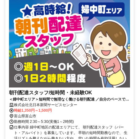
朝刊配達スタッフ/短時間・未経験OK
＜婦中町エリア＞短時間で無理なく働ける朝刊配達 ／自分のペースで続
けやすい環境／幅広い年代活躍
株式会社北日本新聞サービスセンター
時給1,350円～1,500円
富山県富山市
勤務時間 2:30～5:30(実働1～2時間)
仕事内容 婦中町地区の配達エリアにて、 朝刊配達スタッフ（パー
ト・アルバイト）を募集しています。 早朝の短時間勤務なので、 生
活リズムを整えながら働きたい方や、 空いた時間を有効活用したい