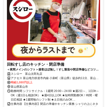
回転すし店のキッチン・閉店準備
＜夜間メインのシフト＞接客ほぼ無し！すし製造や閉店準備などコツコ
ツ働ける
スシロー 富山太郎丸店
アクセス 富山地方鉄道市内線 小泉町（富山県）徒歩約11分、富山地
方鉄道市内線 堀川小泉徒歩約11分、富山地方鉄道市内線 西中野徒歩
時給1,080円以上
約13分
富山県富山市
勤務時間 シフトサイクル：1週間 20:00～24:00 ★週2日～、1日3h～
OK（週1日も相談OK） ★週4日以上OK ★短時間勤務OK！時間・曜
日応相談 ★1週間毎のシフト制 ★土日祝のみOK ...
仕事内容 【仕事内容】閉店の準備やキッチン業務 シャリの上にネタ