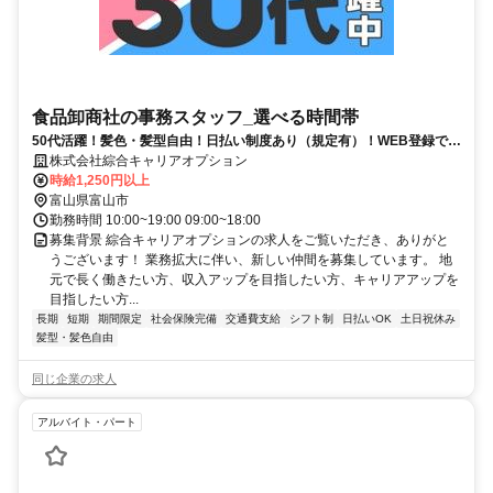
食品卸商社の事務スタッフ_選べる時間帯
50代活躍！髪色・髪型自由！日払い制度あり（規定有）！WEB登録で来
社不要、残業ほぼなしで予定が立てやすい
株式会社綜合キャリアオプション
時給1,250円以上
富山県富山市
勤務時間 10:00~19:00 09:00~18:00
募集背景 綜合キャリアオプションの求人をご覧いただき、ありがと
うございます！ 業務拡大に伴い、新しい仲間を募集しています。 地
元で長く働きたい方、収入アップを目指したい方、キャリアアップを
目指したい方...
長期
短期
期間限定
社会保険完備
交通費支給
シフト制
日払いOK
土日祝休み
髪型・髪色自由
同じ企業の求人
アルバイト・パート