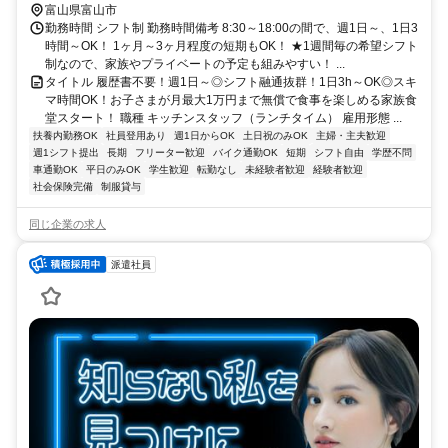
（駐輪場料金は自己負担、店にある場合は利用可）
富山県富山市
勤務時間 シフト制 勤務時間備考 8:30～18:00の間で、週1日～、1日3
時間～OK！ 1ヶ月～3ヶ月程度の短期もOK！ ★1週間毎の希望シフト
制なので、家族やプライベートの予定も組みやすい！ ...
タイトル 履歴書不要！週1日～◎シフト融通抜群！1日3h～OK◎スキ
マ時間OK！お子さまが月最大1万円まで無償で食事を楽しめる家族食
堂スタート！ 職種 キッチンスタッフ（ランチタイム） 雇用形態 ...
扶養内勤務OK
社員登用あり
週1日からOK
土日祝のみOK
主婦・主夫歓迎
週1シフト提出
長期
フリーター歓迎
バイク通勤OK
短期
シフト自由
学歴不問
車通勤OK
平日のみOK
学生歓迎
転勤なし
未経験者歓迎
経験者歓迎
社会保険完備
制服貸与
同じ企業の求人
派遣社員