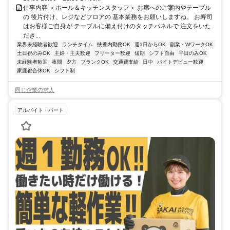
仕事内容 ＜ホール＆キッチンスタッフ＞ お席へのご案内やテーブル
の 後片付け、レジなどフロアの 基本業務をお願いしますね。 お寿司
はお客様ご自身が テーブルに備え付けのタッチパネルで 注文をいた
だき...
業界未経験者歓迎
ランチタイム
扶養内勤務OK
週1日からOK
副業・WワークOK
土日祝のみOK
主婦・主夫歓迎
フリーター歓迎
短期
シフト自由
平日のみOK
未経験者歓迎
夜間
夕方
ブランクOK
交通費支給
日中
バイトデビュー歓迎
家庭都合休OK
シフト制
同じ企業の求人
アルバイト・パート