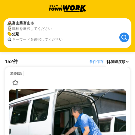
富山県
富山市
職種を選択してください
短期
キーワードを選択してください
152件
条件保存
関連度順
業務委託