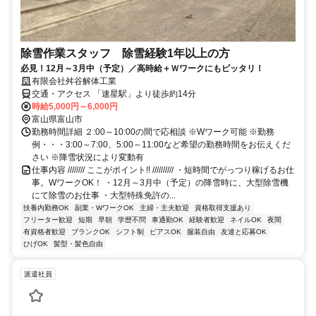
除雪作業スタッフ 除雪経験1年以上の方
必見！12月～3月中（予定）／高時給＋Ｗワークにもピッタリ！
有限会社舛谷解体工業
交通・アクセス 「速星駅」より徒歩約14分
時給5,000円～6,000円
富山県富山市
勤務時間詳細 ２:00～10:00の間で応相談 ※Wワーク可能 ※勤務
例・・・3:00～7:00、5:00～11:00など希望の勤務時間をお伝えくだ
さい ※降雪状況により変動有
仕事内容 //////// ここがポイント!! ////////// ・短時間でがっつり稼げるお仕
事。WワークOK！ ・12月～3月中（予定）の降雪時に、大型除雪機
にて除雪のお仕事 ・大型特殊免許の...
扶養内勤務OK
副業・WワークOK
主婦・主夫歓迎
資格取得支援あり
フリーター歓迎
短期
早朝
学歴不問
車通勤OK
経験者歓迎
ネイルOK
夜間
有資格者歓迎
ブランクOK
シフト制
ピアスOK
服装自由
友達と応募OK
ひげOK
髪型・髪色自由
派遣社員