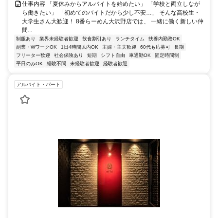
仕事内容 「夏休みからアルバイトを始めたい」 「学校と両立しなが
ら働きたい」 「初めてのバイトだから少し不安…」 そんな高校生・
大学生さん大歓迎！ 8番らーめん大沢野店では、 一緒に働く新しい仲
間...
制服あり
業界未経験者歓迎
飲食割引あり
ランチタイム
扶養内勤務OK
副業・WワークOK
1日4時間以内OK
主婦・主夫歓迎
60代も応募可
長期
フリーター歓迎
社会保険あり
短期
シフト自由
車通勤OK
固定時間制
平日のみOK
経験不問
未経験者歓迎
経験者歓迎
アルバイト・パート