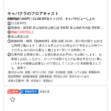
キャバクラのフロアキャスト
体験時給7,000円！CLUB RITZ(リッツ)で、キャバデビューしよ☆
CLUB RITZ
勤務地・最寄駅 富山地鉄富山都心線 荒町駅 富山地鉄市内線 荒町駅
あいの風とやま鉄道線 富山駅
時給7,000円以上
富山県富山市
勤務時間・期間 【勤務時間】 夜勤 深夜 20:00～翌1:00の間で お好き
な時間で働けます！ 遅入り＆早上がりもOKなので 学生さんやWワー
クの方も 次の日の心配なく働けます♪ 空いてる時間にサ...
仕事内容 お客様が楽しくお酒を飲めるお手伝いをお願いします。 お
客様とお話ししながら、ロックや水割りなどのお酒を作るだけ♪ 難し
いスキルや経験は必要ないので安心してください◎ 未経験者さんで
も、接客マ...
週1日からOK
副業・WワークOK
主婦・主夫歓迎
短期
シフト自由
車通勤OK
固定時間制
未経験者歓迎
経験者歓迎
即日払いOK
育児サポートあり
友達と応募OK
寮・社宅あり
送迎あり
派遣社員