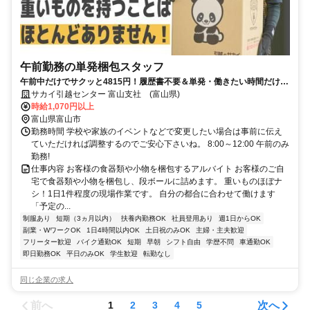
午前勤務の単発梱包スタッフ
午前中だけでサクッと4815円！履歴書不要＆単発・働きたい時間だけ
OK◎主要駅から送迎あり◎
サカイ引越センター 富山支社 (富山県)
時給1,070円以上
富山県富山市
勤務時間 学校や家族のイベントなどで変更したい場合は事前に伝え
ていただければ調整するのでご安心下さいね。 8:00～12:00 午前のみ
勤務!
仕事内容 お客様の食器類や小物を梱包するアルバイト お客様のご自
宅で食器類や小物を梱包し、段ボールに詰めます。 重いものほぼナ
シ！1日1件程度の現場作業です。 自分の都合に合わせて働けます
「予定の...
制服あり
短期（3ヵ月以内）
扶養内勤務OK
社員登用あり
週1日からOK
副業・WワークOK
1日4時間以内OK
土日祝のみOK
主婦・主夫歓迎
フリーター歓迎
バイク通勤OK
短期
早朝
シフト自由
学歴不問
車通勤OK
即日勤務OK
平日のみOK
学生歓迎
転勤なし
同じ企業の求人
前へ
次へ
1
2
3
4
5