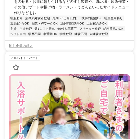
をのせる・お皿に盛り付けるなどのすし製造や、洗い場・炊飯作業・
その他デザートや揚げ物・ラーメン・うどんといったサイドメニュー
作りなどをお...
制服あり
業界未経験者歓迎
短期（3ヵ月以内）
扶養内勤務OK
社員登用あり
週1日からOK
副業・WワークOK
1日4時間以内OK
土日祝のみOK
主婦・主夫歓迎
週1シフト提出
60代も応募可
フリーター歓迎
給料前払いOK
シフト自由
学歴不問
車通勤OK
学生歓迎
経験不問
未経験者歓迎
同じ企業の求人
アルバイト・パート