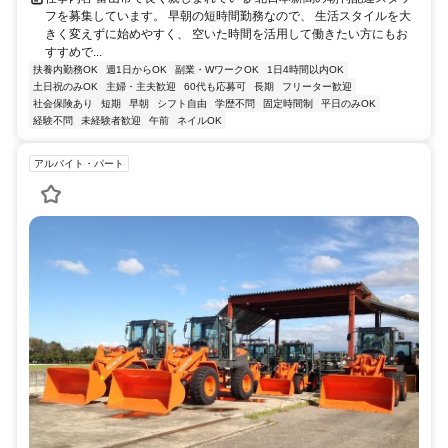
フを募集しています。 早朝の短時間勤務なので、 生活スタイルを大
きく変えずに始めやすく、 空いた時間を活用して働きたい方にもお
すすめで...
扶養内勤務OK
週1日からOK
副業・WワークOK
1日4時間以内OK
土日祝のみOK
主婦・主夫歓迎
60代も応募可
長期
フリーター歓迎
社会保険あり
短期
早朝
シフト自由
学歴不問
固定時間制
平日のみOK
経験不問
未経験者歓迎
午前
ネイルOK
アルバイト・パート