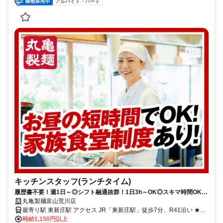
アルバイト・パート
キッチンスタッフ(ランチタイム)
履歴書不要！週1日～◎シフト融通抜群！1日3h～OK◎スキマ時間OK！
お子さまが月最大1万円まで無償で食事を楽しめる家族食堂スタート！
丸亀製麺富山荒川店
最寄り駅 東新庄駅 アクセス JR「東新庄駅」徒歩7分、R41沿い ★
車・バイク通勤OK！ガソリン代も規定支給！ ★自転車通勤も可！
時給1,150円以上