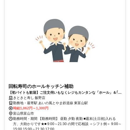
回転寿司のホールキッチン補助
【初バイトも歓迎】ご注文伺いもなくレジもカンタンな「ホール」＆｢裏
方・調理補助｣
きときと寿し 飯野店
勤務地・最寄駅 あいの風とやま鉄道線 東富山駅
時給1,062円～1,300円
富山県富山市
勤務時間・期間 【勤務時間】 昼勤 夕勤 夜勤 ■週末(土日祝)入れる
方、大助かりです★■ 9:00～21:30 の間で応相談 ＜シフト例＞ 9:00～
15:00 15:00～21:30 17:00...