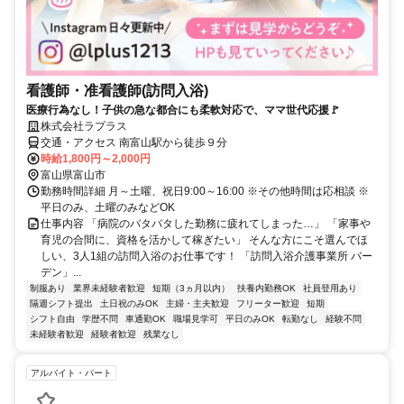
看護師・准看護師(訪問入浴)
医療行為なし！子供の急な都合にも柔軟対応で、ママ世代応援🚩
株式会社ラプラス
交通・アクセス 南富山駅から徒歩９分
時給1,800円～2,000円
富山県富山市
勤務時間詳細 月～土曜、祝日9:00～16:00 ※その他時間は応相談 ※
平日のみ、土曜のみなどOK
仕事内容 「病院のバタバタした勤務に疲れてしまった…」 「家事や
育児の合間に、資格を活かして稼ぎたい」 そんな方にこそ選んでほ
しい、3人1組の訪問入浴のお仕事です！ 「訪問入浴介護事業所 バー
デン」...
制服あり
業界未経験者歓迎
短期（3ヵ月以内）
扶養内勤務OK
社員登用あり
隔週シフト提出
土日祝のみOK
主婦・主夫歓迎
フリーター歓迎
短期
シフト自由
学歴不問
車通勤OK
職場見学可
平日のみOK
転勤なし
経験不問
未経験者歓迎
経験者歓迎
残業なし
アルバイト・パート