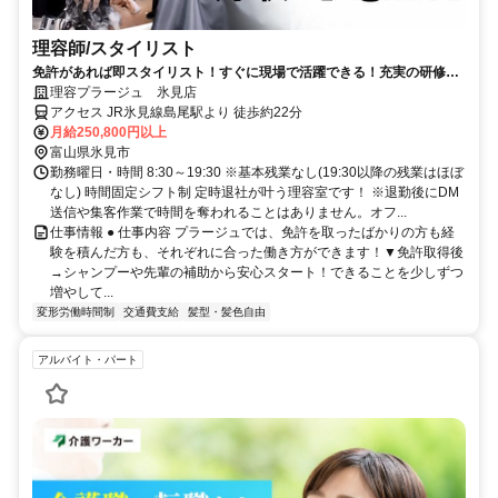
理容師/スタイリスト
免許があれば即スタイリスト！すぐに現場で活躍できる！充実の研修制
度！
理容プラージュ 氷見店
アクセス JR氷見線島尾駅より 徒歩約22分
月給250,800円以上
富山県氷見市
勤務曜日・時間 8:30～19:30 ※基本残業なし(19:30以降の残業はほぼ
なし) 時間固定シフト制 定時退社が叶う理容室です！ ※退勤後にDM
送信や集客作業で時間を奪われることはありません。オフ...
仕事情報 ● 仕事内容 プラージュでは、免許を取ったばかりの方も経
験を積んだ方も、それぞれに合った働き方ができます！▼免許取得後
→シャンプーや先輩の補助から安心スタート！できることを少しずつ
増やして...
変形労働時間制
交通費支給
髪型・髪色自由
アルバイト・パート