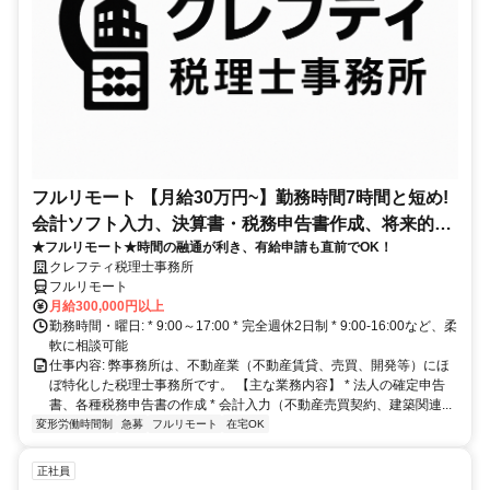
フルリモート 【月給30万円~】勤務時間7時間と短め!
会計ソフト入力、決算書・税務申告書作成、将来的に
★フルリモート★時間の融通が利き、有給申請も直前でOK！
決算説明も
クレフティ税理士事務所
フルリモート
月給300,000円以上
勤務時間・曜日: * 9:00～17:00 * 完全週休2日制 * 9:00-16:00など、柔
軟に相談可能
仕事内容: 弊事務所は、不動産業（不動産賃貸、売買、開発等）にほ
ぼ特化した税理士事務所です。 【主な業務内容】 * 法人の確定申告
書、各種税務申告書の作成 * 会計入力（不動産売買契約、建築関連...
変形労働時間制
急募
フルリモート
在宅OK
正社員