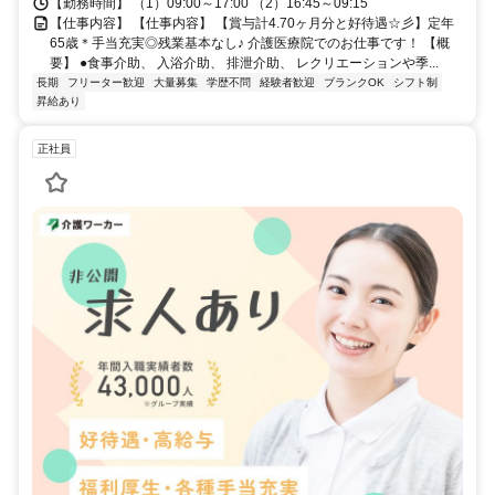
【勤務時間】 （1）09:00～17:00 （2）16:45～09:15
【仕事内容】 【仕事内容】 【賞与計4.70ヶ月分と好待遇☆彡】定年
65歳＊手当充実◎残業基本なし♪ 介護医療院でのお仕事です！ 【概
要】 ●食事介助、 入浴介助、 排泄介助、 レクリエーションや季...
長期
フリーター歓迎
大量募集
学歴不問
経験者歓迎
ブランクOK
シフト制
昇給あり
正社員