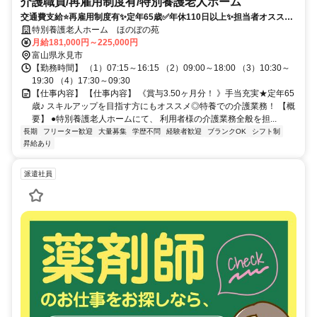
介護職員/再雇用制度有/特別養護老人ホーム
交通費支給⭐️再雇用制度有✨定年65歳✅️年休110日以上✨担当者オススメ
⭕️研修支援有✨経験者優遇❗️車通勤ＯＫ
特別養護老人ホーム ほのぼの苑
月給181,000円～225,000円
富山県氷見市
【勤務時間】 （1）07:15～16:15 （2）09:00～18:00 （3）10:30～
19:30 （4）17:30～09:30
【仕事内容】 【仕事内容】 《賞与3.50ヶ月分！ 》手当充実★定年65
歳♪ スキルアップを目指す方にもオススメ◎特養での介護業務！ 【概
要】 ●特別養護老人ホームにて、 利用者様の介護業務全般を担...
長期
フリーター歓迎
大量募集
学歴不問
経験者歓迎
ブランクOK
シフト制
昇給あり
派遣社員