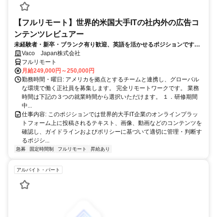
【フルリモート】世界的米国大手ITの社内外の広告コ
ンテンツレビュアー
未経験者・新卒・ブランク有り歓迎、英語を活かせるポジションです。
完全リモート
Vaco Japan株式会社
フルリモート
月給249,000円～250,000円
勤務時間・曜日: アメリカを拠点とするチームと連携し、グローバル
な環境で働く正社員を募集します。 完全リモートワークです。 業務
時間は下記の３つの就業時間から選択いただけます。 １．研修期間
中...
仕事内容: このポジションでは世界的大手IT企業のオンラインプラッ
トフォーム上に投稿されるテキスト、画像、動画などのコンテンツを
確認し、ガイドラインおよびポリシーに基づいて適切に管理・判断す
るポジシ...
急募
固定時間制
フルリモート
昇給あり
アルバイト・パート