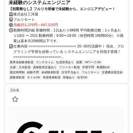
未経験のシステムエンジニア
【別業務なし】フルリモ研修で未経験から、エンジニアデビュー！
株式会社三河屋
フルリモート
月給251,370円～687,525円
勤務時間詳細 実働時間：1日あたり8時間 平均勤務日数：1ヶ月あた
り18日 〜 20日 勤務時間：9:00〜18:00（休憩時間 1時間00分） ※残
業は基本月20時間以下です。
仕事内容 ======================= 20−30代活躍中！ 現在、プロ
グラミング学習を頑張っている システムエンジニアを目指す皆様！
=======================...
業界未経験者歓迎
ランチタイム
社員登用あり
副業・WワークOK
主婦・主夫歓迎
資格取得支援あり
フリーター歓迎
学歴不問
車通勤OK
固定時間制
経験不問
未経験者歓迎
住宅手当あり
フルリモート
交通費全額支給
経験者歓迎
ネイルOK
有資格者歓迎
研修あり
在宅OK
正社員