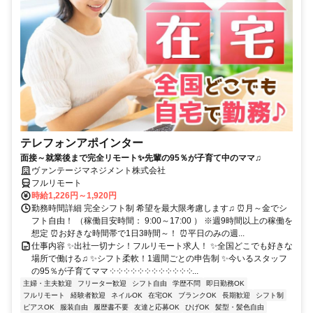
テレフォンアポインター
面接～就業後まで完全リモート✨先輩の95％が子育て中のママ♫
ヴァンテージマネジメント株式会社
フルリモート
時給1,226円～1,920円
勤務時間詳細 完全シフト制 希望を最大限考慮します♫ ⏰月～金でシ
フト自由！ （稼働目安時間： 9:00～17:00 ） ※週9時間以上の稼働を
想定 ⏰お好きな時間帯で1日3時間～！ ⏰平日のみの週...
仕事内容 ✨出社一切ナシ！フルリモート求人！ ✨全国どこでも好きな
場所で働ける♫ ✨シフト柔軟！1週間ごとの申告制 ✨今いるスタッフ
の95％が子育てママ ༶ ༶ ༶ ༶ ༶ ༶ ༶ ༶ ༶ ༶ ༶ ༶...
主婦・主夫歓迎
フリーター歓迎
シフト自由
学歴不問
即日勤務OK
フルリモート
経験者歓迎
ネイルOK
在宅OK
ブランクOK
長期歓迎
シフト制
ピアスOK
服装自由
履歴書不要
友達と応募OK
ひげOK
髪型・髪色自由