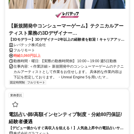
【新規開発中コンシューマーゲーム】テクニカルアー
ティスト業務の3Dデザイナー
【3Dモデラー】3Dデザイナー2年以上の経験者を歓迎！キャリアアップ
_LTCR547867_CP_CRG
を目指したい方も大歓迎♪
レバテック株式会社
フルリモート
時給3,060円以上
勤務時間・曜日: 【実際の勤務時間例】 10:00～19:00 週5日勤務
仕事内容: ＜作業詳細＞ 新規開発中のコンシューマーゲームのテクニ
カルアーティストとして作業をお任せします。 具体的な作業内容は
下記を想定しております。 ・Unreal Engine 5を用いたマ...
固定時間制
フルリモート
業務委託
電話占い師/高額インセンティブ制度・分給80円保証/
経験者優遇
【デビュー後からすぐ高収入を狙える！】人気急上昇中の電話占いサイ
トで占いのお仕事
株式会社グラフィット