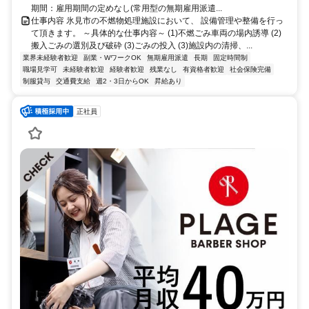
期間：雇用期間の定めなし(常用型の無期雇用派遣...
仕事内容 氷見市の不燃物処理施設において、 設備管理や整備を行っ
て頂きます。 ～具体的な仕事内容～ (1)不燃ごみ車両の場内誘導 (2)
搬入ごみの選別及び破砕 (3)ごみの投入 (3)施設内の清掃、...
業界未経験者歓迎
副業・WワークOK
無期雇用派遣
長期
固定時間制
職場見学可
未経験者歓迎
経験者歓迎
残業なし
有資格者歓迎
社会保険完備
制服貸与
交通費支給
週2・3日からOK
昇給あり
正社員