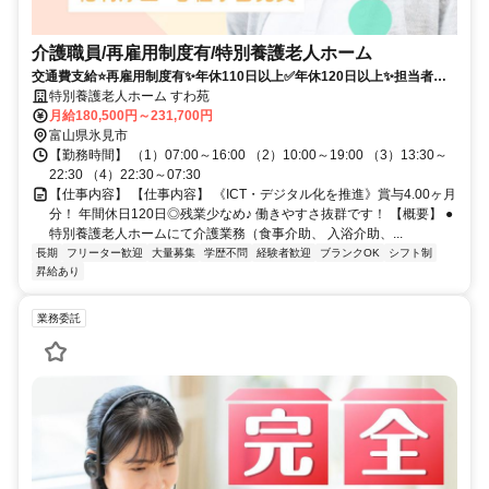
介護職員/再雇用制度有/特別養護老人ホーム
交通費支給⭐️再雇用制度有✨年休110日以上✅️年休120日以上✨担当者オ
ススメ⭕️研修支援有✨経験者優遇❗️車通勤ＯＫ
特別養護老人ホーム すわ苑
月給180,500円～231,700円
富山県氷見市
【勤務時間】 （1）07:00～16:00 （2）10:00～19:00 （3）13:30～
22:30 （4）22:30～07:30
【仕事内容】 【仕事内容】 《ICT・デジタル化を推進》賞与4.00ヶ月
分！ 年間休日120日◎残業少なめ♪ 働きやすさ抜群です！ 【概要】 ●
特別養護老人ホームにて介護業務（食事介助、 入浴介助、...
長期
フリーター歓迎
大量募集
学歴不問
経験者歓迎
ブランクOK
シフト制
昇給あり
業務委託