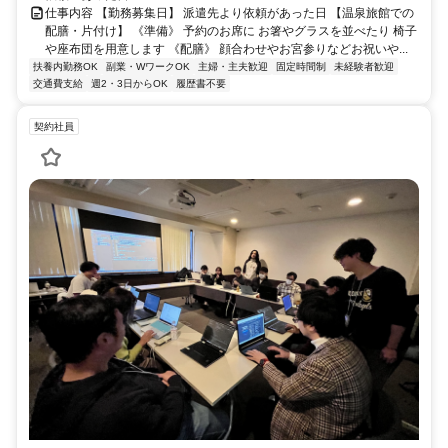
仕事内容 【勤務募集日】 派遣先より依頼があった日 【温泉旅館での
配膳・片付け】 《準備》 予約のお席に お箸やグラスを並べたり 椅子
や座布団を用意します 《配膳》 顔合わせやお宮参りなどお祝いや...
扶養内勤務OK
副業・WワークOK
主婦・主夫歓迎
固定時間制
未経験者歓迎
交通費支給
週2・3日からOK
履歴書不要
契約社員