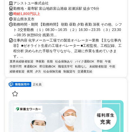
アシストユー株式会社
勤務地・最寄駅 富山地鉄富山港線 岩瀬浜駅 徒歩で6分
時給1,800円以上
富山県氷見市
勤務時間・期間 【勤務時間】 朝勤 昼勤 夕勤 夜勤 深夜 その他、シフ
ト 3交替勤務 （１）08:30～16:35 （２）16:30～23:35 （３）23:30
～08:35 休憩60分 残業/月...
仕事内容 化学メーカー工場での製造オペレーター業務 【主な仕事内
容】 ■ゼオライト生産の工場オペレーター ■工程監視、工程記録、工
程分析 決められた手順を守りながら、正確に作業を進めていきま
す。...
業界未経験者歓迎
準夜勤
長期
社会保険あり
バイク通勤OK
早朝
午後
学歴不問
車通勤OK
即日勤務OK
職場見学可
転勤なし
未経験者歓迎
午前
経験者歓迎
夜間
夕方
社会保険完備
制服貸与
交通費支給
正社員