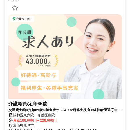
介護職員/定年65歳
交通費支給⭐️定年65歳✨担当者オススメ✅️研修支援有✨経験者優遇⭕️車通
勤ＯＫ
陽和温泉病院 介護医療院
月給188,000円～228,000円
富山県氷見市