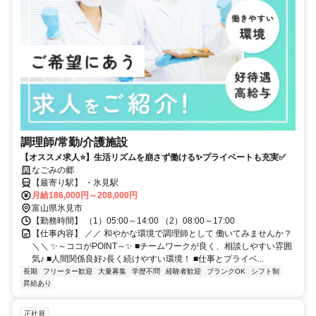
調理師/常勤/介護施設
【オススメ求人⭐️】生活リズムを崩さず働ける✨プライベートも充実✅️
なごみの郷
【最寄り駅】 ・氷見駅
月給186,000円～208,000円
富山県氷見市
【勤務時間】 （1）05:00～14:00 （2）08:00～17:00
【仕事内容】 ／／ 和やかな環境で調理師として 働いてみませんか？
＼＼ ✨～ココがPOINT～✨ ■チームワークが良く、相談しやすい雰囲
気♪ ■人間関係良好♪長く続けやすい環境！ ■仕事とプライベ...
長期
フリーター歓迎
大量募集
学歴不問
経験者歓迎
ブランクOK
シフト制
昇給あり
正社員