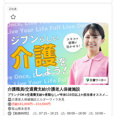
正社員
介護職員/交通費支給/介護老人保健施設
ブランクOK⭐️交通費支給✨夜勤なし✅️年休110日以上✨担当者オススメ⭕️
経験者優遇✨車通勤ＯＫ
介護老人保健施設エルダーヴィラ氷見
月給181,000円～233,500円
富山県氷見市
【勤務時間】 （1）07:15～16:15 （2）09:00～18:00 （3）10:00～