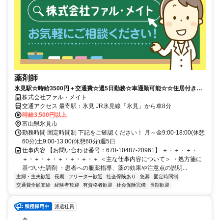
薬剤師
氷見駅☆時給3500円＋交通費☆週5日勤務☆車通勤可能☆☆住居付き派
遣☆
株式会社ファル・メイト
交通アクセス 最寄駅：氷見 JR氷見線「氷見」から車8分
時給3,500円以上
富山県氷見市
勤務時間 固定時間制 下記をご確認ください！ 月～金9:00-18:00(休憩
60分)土9:00-13:00(休憩60分)週5日
仕事内容 【お問い合わせ番号：670-10487-20961】 ＋・＋・＋・
＋・＋・＋・＋・＋・＋・＋ ＜主な仕事内容について＞ ・処方箋に
基づいた調剤 ・患者への服薬指導、薬の効果や注意点の説明...
主婦・主夫歓迎
長期
フリーター歓迎
社会保険あり
急募
固定時間制
交通費全額支給
経験者歓迎
有資格者歓迎
社会保険完備
長期歓迎
派遣社員