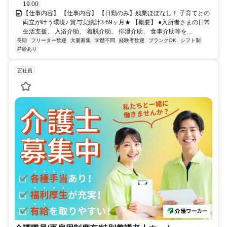
19:00
【仕事内容】 【仕事内容】 【日勤のみ】残業ほぼなし！ 子育てとの
両立が叶う環境♪ 賞与実績計3.69ヶ月★ 【概要】 ●入所者さまの日常
生活支援、 入浴介助、 着脱介助、 排泄介助、 食事介助等を...
長期
フリーター歓迎
大量募集
学歴不問
経験者歓迎
ブランクOK
シフト制
昇給あり
正社員