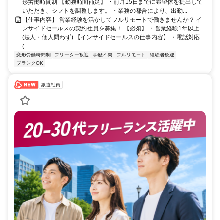
形労働時間制 【勤務時間補足】 ・前月15日までに希望休を提出して
いただき、シフトを調整します。 ・業務の都合により、出勤...
【仕事内容】 営業経験を活かしてフルリモートで働きませんか？ イ
ンサイドセールスの契約社員を募集！ 【必須】 ・営業経験1年以上
(法人・個人問わず) 【インサイドセールスの仕事内容】 ・電話対応
(...
変形労働時間制
フリーター歓迎
学歴不問
フルリモート
経験者歓迎
ブランクOK
派遣社員