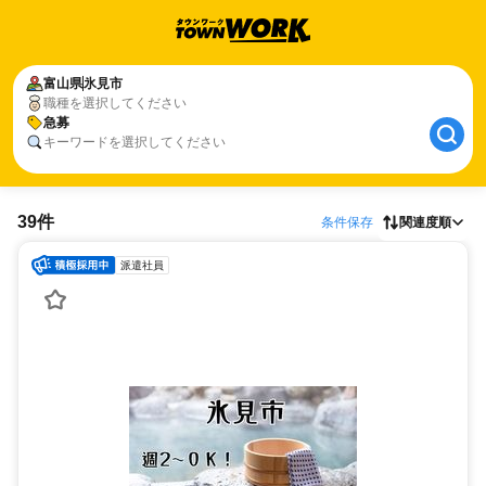
富山県
氷見市
職種を選択してください
急募
キーワードを選択してください
39件
条件保存
関連度順
派遣社員