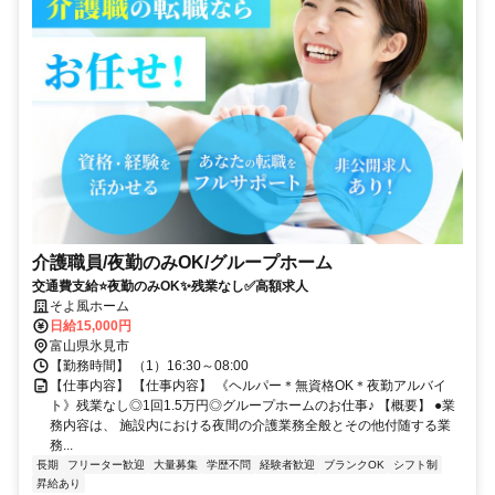
介護職員/夜勤のみOK/グループホーム
交通費支給⭐️夜勤のみOK✨残業なし✅️高額求人
そよ風ホーム
日給15,000円
富山県氷見市
【勤務時間】 （1）16:30～08:00
【仕事内容】 【仕事内容】 《ヘルパー＊無資格OK＊夜勤アルバイ
ト》残業なし◎1回1.5万円◎グループホームのお仕事♪ 【概要】 ●業
務内容は、 施設内における夜間の介護業務全般とその他付随する業
務...
長期
フリーター歓迎
大量募集
学歴不問
経験者歓迎
ブランクOK
シフト制
昇給あり