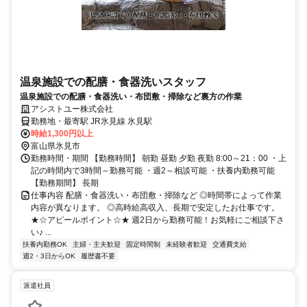
温泉施設での配膳・食器洗いスタッフ
温泉施設での配膳・食器洗い・布団敷・掃除など裏方の作業
アシストユー株式会社
勤務地・最寄駅 JR氷見線 氷見駅
時給1,300円以上
富山県氷見市
勤務時間・期間 【勤務時間】 朝勤 昼勤 夕勤 夜勤 8:00～21：00 ・上
記の時間内で3時間～勤務可能 ・週2～相談可能 ・扶養内勤務可能
【勤務期間】 長期
仕事内容 配膳・食器洗い・布団敷・掃除など ◎時間帯によって作業
内容が異なります。 ◎高時給高収入、長期で安定したお仕事です。
★☆アピールポイント☆★ 週2日から勤務可能！お気軽にご相談下さ
い♪ ...
扶養内勤務OK
主婦・主夫歓迎
固定時間制
未経験者歓迎
交通費支給
週2・3日からOK
履歴書不要
派遣社員