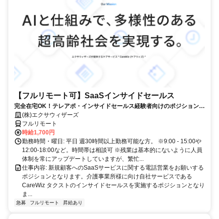
【フルリモート可】SaaSインサイドセールス
完全在宅OK！テレアポ・インサイドセールス経験者向けのポジションで
す！
(株)エクサウィザーズ
フルリモート
時給1,700円
勤務時間・曜日: 平日 週30時間以上勤務可能な方。 ※9:00 - 15:00や
12:00-18:00など。時間帯は相談可 ※残業は基本的にないように人員
体制を常にアップデートしていますが、繁忙...
仕事内容: 新規顧客へのSaaSサービスに関する電話営業をお願いする
ポジションとなります。介護事業所様に向け自社サービスである
CareWiz タクストのインサイドセールスを実施するポジションとなり
ま...
急募
フルリモート
昇給あり