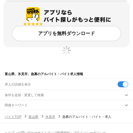
アプリを無料ダウンロード
富山県、氷見市、急募のアルバイト・バイト求人情報
求人の詳細を表示
条件を追加・変更して検索
市区町村を追加・変更
関連キーワード
完全在宅ワーク 全国
シール貼り 在宅
現在地周辺
ガチャガチャ
犬カフェ
富山県
駅を追加・変更
バイトTOP
富山県
氷見市
急募のアルバイト・バイト・求人
富山県
すべて
富山市
高岡市
魚津市
氷見市
滑川市
黒部市
砺波市
小矢部市
南砺市
射水市
職種を追加・変更
JR高山本線
中新川郡
下新川郡
猪谷駅
楡原駅
笹津駅
東八尾駅
越中八尾駅
千里駅
速星駅
婦中鵜坂駅
西富山駅
富山駅
飲食・フードサービス
ヘルプ・お問い合わせ
サイトマップ
利用規約・プライバシーポリシー