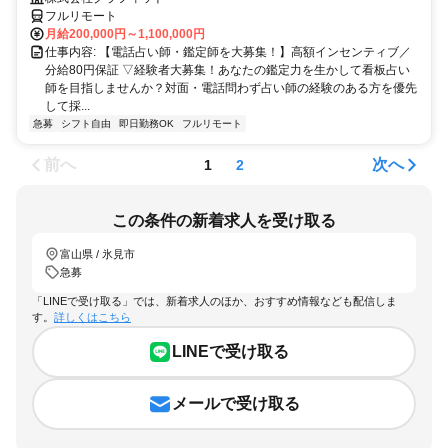
フルリモート
月給200,000円～1,100,000円
仕事内容: 【電話占い師・鑑定師を大募集！】高額インセンティブ／
分給80円保証 ▽経験者大募集！あなたの鑑定力を生かして看板占い
師を目指しませんか？対面・電話問わず占い師の経験のある方を優先
して採...
急募
シフト自由
即日勤務OK
フルリモート
前へ
次へ
1
2
この条件の新着求人を受け取る
富山県 / 氷見市
急募
「LINEで受け取る」では、新着求人のほか、おすすめ情報なども配信しま
す。
詳しくはこちら
LINEで受け取る
メールで受け取る