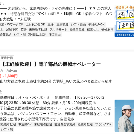
す。
【―― 未経験から、家庭教師のトライの先生に！ ――】 ▼▼ この求人
！ ▼▼ □得意な科目だけでOK！ □週1日・1時間～OK！柔軟シフト □Wワ
大歓迎！ □未経験...
副業・WワークOK
土日祝のみOK
主婦・主夫歓迎
シフト自由
平日のみOK
なし
経験不問
英語
未経験者歓迎
フルリモート
経験者歓迎
残業なし
研修あり
通費支給
シフト制
週4日以上OK
服装自由
派遣社員
】【未経験歓迎】】電子部品の機械オペレーター
A Advan
円～1,600円
富山地方鉄道本線 上市徒歩約24分 呉羽駅_あいの風とやま鉄道から徒歩
市
務曜日：月・火・水・木・金 ・勤務時間： [1] 08:20～17:00 [2]
:40 [3] 23:50～08:30 休憩：60分 残業：月15～20時間程度 ※...
電子部品に表面処理を施す設備のオペレーション業務を担当していただ
扱う製品は、パソコンやスマートフォン、自動車、産業機器など、さま
機器に使用される小型電子部品です。自動化さ...
未経験者歓迎
車通勤OK
未経験者歓迎
交通費全額支給
経験者歓迎
ブランクOK
シフト制