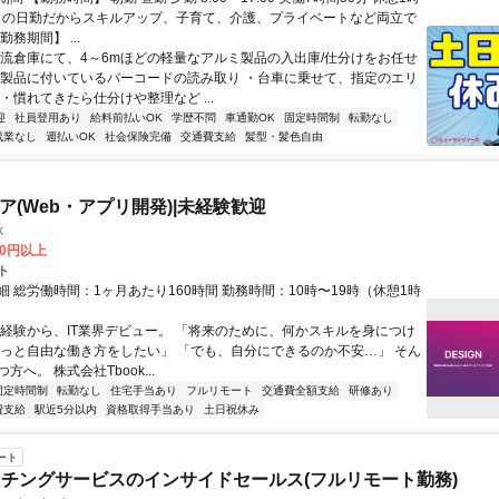
平日の日勤だからスキルアップ、子育て、介護、プライベートなど両立で
務期間】 ...
物流倉庫にて、4～6mほどの軽量なアルミ製品の入出庫/仕分けをお任せ
・製品に付いているバーコードの読み取り ・台車に乗せて、指定のエリ
・慣れてきたら仕分けや整理など ...
迎
社員登用あり
給料前払いOK
学歴不問
車通勤OK
固定時間制
転勤なし
残業なし
週払いOK
社会保険完備
交通費支給
髪型・髪色自由
ニア(Web・アプリ開発)|未経験歓迎
k
00円以上
ト
 総労働時間：1ヶ月あたり160時間 勤務時間：10時〜19時（休憩1時
未経験から、IT業界デビュー。 「将来のために、何かスキルを身につけ
もっと自由な働き方をしたい」 「でも、自分にできるのか不安…」 そん
方へ。 株式会社Tbook...
固定時間制
転勤なし
住宅手当あり
フルリモート
交通費全額支給
研修あり
費支給
駅近5分以内
資格取得手当あり
土日祝休み
ート
チングサービスのインサイドセールス(フルリモート勤務)