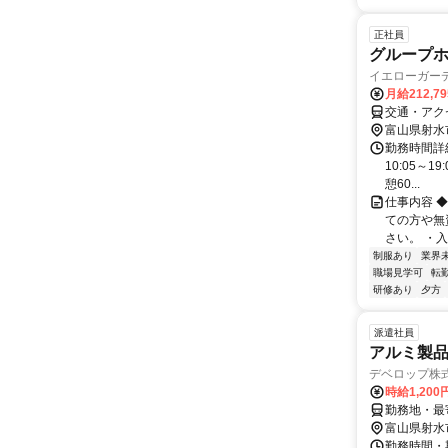
正社員
グループ
イエローガー
月給212,7
交通・アク
富山県射水
勤務時間詳細 
10:05～
憩60...
仕事内容 
ての方や無
さい。 ・入
制服あり
業界
職場見学可
転
研修あり
夕方
派遣社員
アルミ製
デベロップ株
時給1,20
勤務地・最寄
富山県射水
勤務時間・期