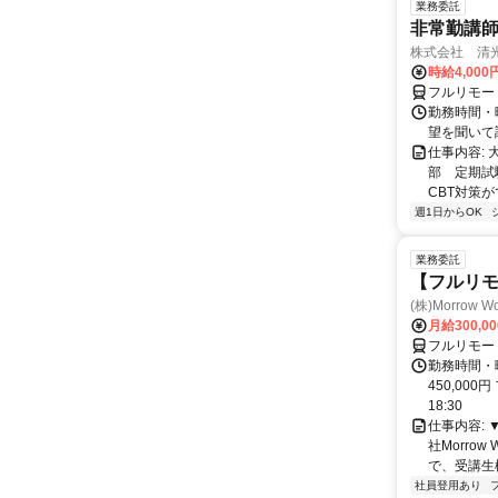
業務委託
非常勤講
株式会社 清
時給4,00
フルリモー
勤務時間・曜
望を聞いて
仕事内容:
部 定期試
CBT対策
週1日からOK
業務委託
【フルリモ
(株)Morrow Wo
月給300,0
フルリモー
勤務時間・曜
450,000
18:30
仕事内容:
社Morro
で、受講生
社員登用あり