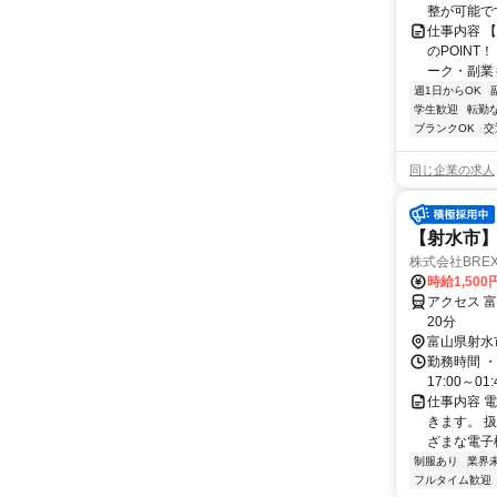
整が可能で
仕事内容 
のPOINT
ーク・副業も
週1日からOK
学生歓迎
転勤
ブランクOK
交
同じ企業の求人
【射水市
株式会社BREX
時給1,500
アクセス 
20分
富山県射水
勤務時間 ・勤
17:00～01
仕事内容 
きます。 
ざまな電子
制服あり
業界
フルタイム歓迎