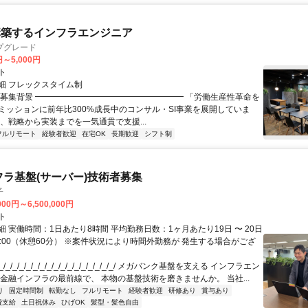
構築するインフラエンジニア
プグレード
円～5,000円
ト
細 フレックスタイム制
▏募集背景 ━━━━━━━━━━━━━━━━━━ 「労働生産性革命を
ミッションに前年比300%成長中のコンサル・SI事業を展開していま
は、戦略から実装までを一気通貫で支援...
フルリモート
経験者歓迎
在宅OK
長期歓迎
シフト制
フラ基盤(サーバー)技術者募集
子
000円～6,500,000円
ト
 実働時間：1日あたり8時間 平均勤務日数：1ヶ月あたり19日 〜 20日
18:00（休憩60分） ※案件状況により時間外勤務が 発生する場合がござ
/_/_/_/_/_/_/_/_/_/_/_/_/_/_/_/_/ メガバンク基盤を支える インフラエン
 金融インフラの最前線で、 本物の基盤技術を磨きませんか。 当社...
り
固定時間制
転勤なし
フルリモート
経験者歓迎
研修あり
賞与あり
費支給
土日祝休み
ひげOK
髪型・髪色自由