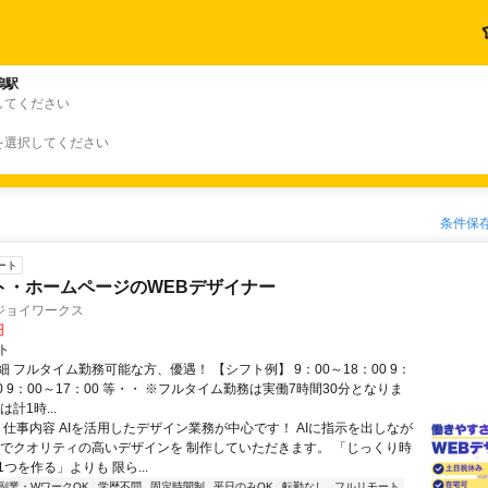
潟駅
してください
を選択してください
条件保
ート
ト・ホームページのWEBデザイナー
ジョイワークス
円
ト
 フルタイム勤務可能な方、優遇！ 【シフト例】 9：00～18：00 9：
30 9：00～17：00 等・・ ※フルタイム勤務は実働7時間30分となりま
計1時...
◆ 仕事内容 AIを活用したデザイン業務が中心です！ AIに指示を出しなが
間でクオリティの高いデザインを 制作していただきます。 「じっくり時
つを作る」よりも 限ら...
副業・WワークOK
学歴不問
固定時間制
平日のみOK
転勤なし
フルリモート