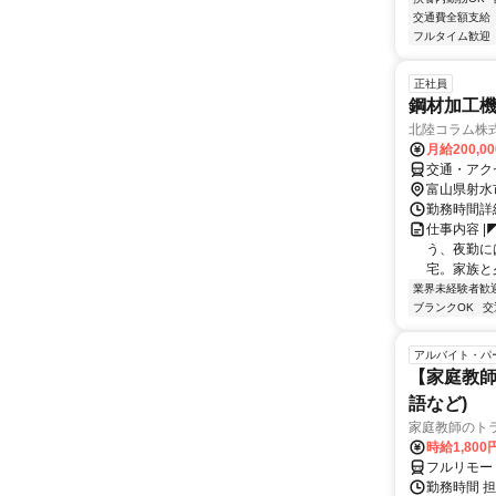
交通費全額支給
フルタイム歓迎
正社員
鋼材加工
北陸コラム株
月給200,0
交通・アク
富山県射水
勤務時間詳細
仕事内容 |
う、夜勤に
宅。家族と夕
業界未経験者歓
ブランクOK
交
アルバイト・パ
【家庭教師
語など)
家庭教師のト
時給1,800
フルリモー
勤務時間 