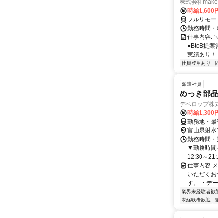
株式会社make 
時給1,60
フルリモー
勤務時間・曜
仕事内容: 
●BtoB
実績あり！ ◇
社員登用あり
派遣社員
めっき部
デベロップ株
時給1,30
勤務地・最
富山県射水
勤務時間・
▼勤務時間をお
12:30～21:.
仕事内容 
いただくお
す。 ・デー
業界未経験者歓
未経験者歓迎