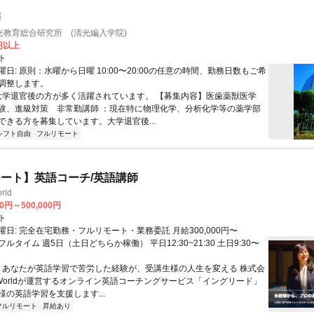
師
光教育総合研究所 (清光編入学院)
0円以上
ト
日: 原則：水曜から日曜 10:00〜20:00の任意の時間、勤務日数もご希
調整します。
 大学退官後の方が多く活躍されています。 【募集内容】医歯薬獣医学
験、進級対策 非常勤講師 ：現在特に物理化学、分析化学等の薬学部
ができる方を募集しています。大学退官後...
シフト自由
フルリモート
ート】英語コーチ/英語講師
rld
00円～500,000円
ト
日: 完全在宅勤務・フルリモート・業務委託 月給300,000円〜
円 フルタイム 週5日（土日どちらか稼働） 平日12:30~21:30 土日9:30〜
 ▼あなたが英語学習で苦労した経験が、受講生様の人生を変える 株式会
w Worldが運営するオンライン英語コーチングサービス「イングリード」
様の英語学習を支援します...
フルリモート
昇給あり