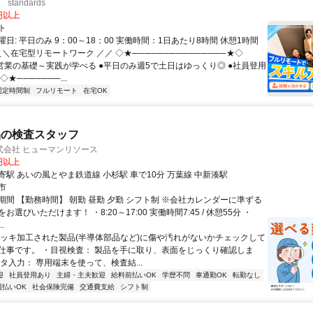
standards
0円以上
ト
日: 平日のみ 9：00～18：00 実働時間：1日あたり8時間 休憩1時間
＼＼在宅型リモートワーク ／／ ◇★───────────────★◇
提案営業の基礎～実践が学べる ●平日のみ週5で土日はゆっくり◎ ●社員登用
★───────...
固定時間制
フルリモート
在宅OK
品の検査スタッフ
式会社 ヒューマンリソース
0円以上
寄駅 あいの風とやま鉄道線 小杉駅 車で10分 万葉線 中新湊駅
市
期間 【勤務時間】 朝勤 昼勤 夕勤 シフト制 ※会社カレンダーに準ずる
選びいただけます！ ・8:20～17:00 実働時間7:45 / 休憩55分 ・
..
メッキ加工された製品(半導体部品など)に傷や汚れがないかチェックして
仕事です。 ・目視検査： 製品を手に取り、表面をじっくり確認しま
タ入力： 専用端末を使って、検査結...
迎
社員登用あり
主婦・主夫歓迎
給料前払いOK
学歴不問
車通勤OK
転勤なし
週払いOK
社会保険完備
交通費支給
シフト制