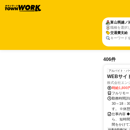
富山県
越ノ
職種を選択
交通費支給
キーワード
406件
アルバイト・パ
WEBサイ
株式会社エン
時給1,800
フルリモー
勤務時間詳細
30～18：
す。 ※休憩は
仕事内容 
ら、 短時
間をかけて1
扶養内勤務OK