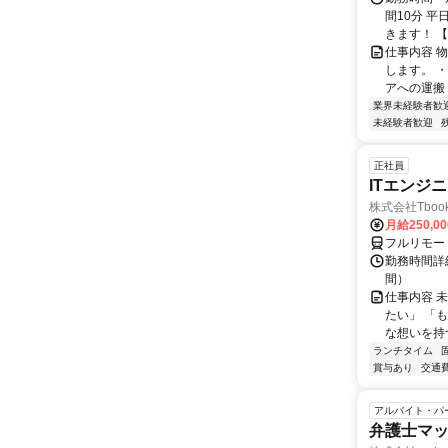
間10分 
きます！ 【勤
仕事内容 
します。 
アへの運搬 
業界未経験者歓
未経験者歓迎
正社員
ITエンジ
株式会社Tboo
月給250,0
フルリモー
勤務時間詳細
間）
仕事内容 
たい」 「
な想いを持つ
ランチタイム
賞与あり
交通
アルバイト・パ
弁護士マッ