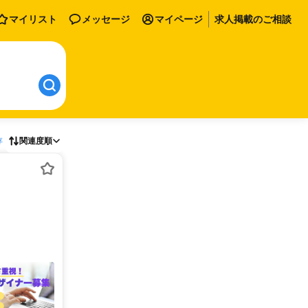
マイリスト
メッセージ
マイページ
求人掲載のご相談
存
関連度順