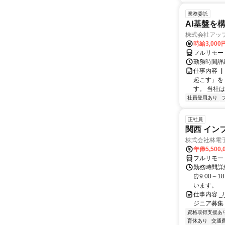
業務委託
AI基盤を
株式会社アッ
時給3,000
フルリモー
勤務時間詳
仕事内容 
起こす」を
す。 当社
社員登用あり
正社員
関西 イン
株式会社林電
年俸5,500,
フルリモー
勤務時間詳細
⏰9:00～
います。
仕事内容 _/_
ジニア募集
資格取得支援あ
育休あり
交通