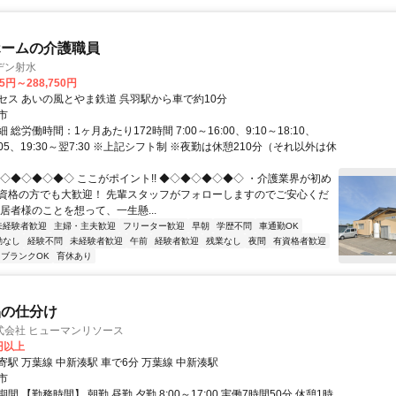
ホームの介護職員
デン射水
95円～288,750円
セス あいの風とやま鉄道 呉羽駅から車で約10分
市
総労働時間：1ヶ月あたり172時間 7:00～16:00、9:10～18:10、
19:05、19:30～翌7:30 ※上記シフト制 ※夜勤は休憩210分（それ以外は休
◆◇◆◇◆◇◆◇ ここがポイント!! ◆◇◆◇◆◇◆◇ ・介護業界が初め
資格の方でも大歓迎！ 先輩スタッフがフォローしますのでご安心くだ
居者様のことを想って、一生懸...
未経験者歓迎
主婦・主夫歓迎
フリーター歓迎
早朝
学歴不問
車通勤OK
勤なし
経験不問
未経験者歓迎
午前
経験者歓迎
残業なし
夜間
有資格者歓迎
ブランクOK
育休あり
品の仕分け
式会社 ヒューマンリソース
0円以上
駅 万葉線 中新湊駅 車で6分 万葉線 中新湊駅
市
間 【勤務時間】 朝勤 昼勤 夕勤 8:00～17:00 実働7時間50分 休憩1時