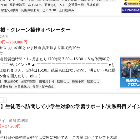
午前
経験者歓迎
ネイルOK
研修あり
夕方
交通費支給
長期歓迎
駅近5分以内
長期休暇あり
ピアスOK
土日祝休み
機械・クレーン操作オペレーター
式会社
00円～250,000円
セス あいの風とやま鉄道 呉羽駅より車で約10分
市
 総労働時間：1ヶ月あたり170時間 7:30～16:30（うち休憩60分）
◤ ここがポイント!! ◢| ￣￣￣￣￣￣￣￣￣￣￣￣￣￣￣￣￣￣￣ ●も
は戻れません。 定時は16:30。残業もほぼないので、 明るいうちに帰
食を囲んだり、 ゆっく...
迎
車通勤OK
固定時間制
職場見学可
転勤なし
経験不問
残業なし
通費支給
土日祝休み
髪型・髪色自由
ート
】生徒宅へ訪問して小学生対象の学習サポート/文系科目メイン
ライ 教師管理部
円～17,200円
ト
担当科目や勤務曜日/時間は柔軟に対応でき、ご希望に応じてシフトの調