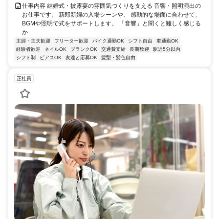
仕事内容 結婚式・披露宴の雰囲気づくりを支える 音響・照明演出の
お仕事です。 新郎新婦の入場シーンや、 感動的な場面に合わせて、
BGMや照明で式をサポートします。 「音響」と聞くと難しく感じる
か...
主婦・主夫歓迎
フリーター歓迎
バイク通勤OK
シフト自由
車通勤OK
経験者歓迎
ネイルOK
ブランクOK
交通費支給
長期歓迎
駅近5分以内
シフト制
ピアスOK
友達と応募OK
髪型・髪色自由
正社員