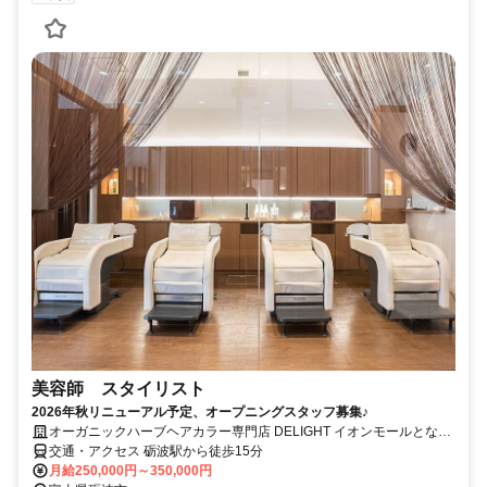
美容師 スタイリスト
2026年秋リニューアル予定、オープニングスタッフ募集♪
オーガニックハーブヘアカラー専門店 DELIGHT イオンモールとなみ
店
交通・アクセス 砺波駅から徒歩15分
月給250,000円～350,000円