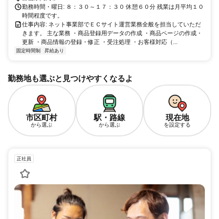
勤務時間・曜日: ８：３０～１７：３０ 休憩６０分 残業は月平均１０
時間程度です。
仕事内容: ネット事業部でＥＣサイト運営業務全般を担当していただ
きます。 主な業務 ・商品登録用データの作成 ・商品ページの作成・
更新 ・商品情報の登録・修正 ・受注処理 ・お客様対応（...
固定時間制
昇給あり
勤務地も選ぶと見つけやすくなるよ
市区町村
駅・路線
現在地
から選ぶ
から選ぶ
を設定する
正社員