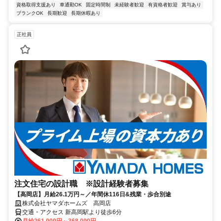
資格取得支援あり
車通勤OK
固定時間制
未経験者歓迎
有資格者歓迎
賞与あり
ブランクOK
長期歓迎
長期休暇あり
正社員
注文住宅の設計職 ※設計経験者募集
【高岡店】月給26.1万円～／年間休116日&残業・歩合別途
株式会社ヤマダホームズ 高岡店
交通・アクセス 新高岡駅より徒歩6分
月給261,000円～368,000円