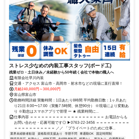
ストレス少なめの内装工事スタッフ(ボード工)
残業ゼロ・土日休み／未経験から50年続く会社で本物の職人へ
有限会社早川内装
交通・アクセス 富山市・高岡市・射水市などの現場に直行直帰！
月給240,000円～300,000円
富山県富山市
勤務時間詳細 実働時間：1日あたり8時間 平均勤務日数：1ヶ月あた
り21日 8:00〜17:00（実働7.5時間、休憩90分） ※現場により変動あ
り ※勤怠はスマホアプリで管理 ー ★ 残業時間に...
仕事内容 ＝＝＝＝＝＝＝＝＝＝＝＝＝＝＝＝＝＝＝＝ お電話からも
お問い合わせ・応募可能です◎ ▶︎0763-22-3456 ＝＝＝＝＝＝＝＝＝
＝＝＝＝＝＝＝＝＝＝＝ ／／ 「プライベートのために仕事...
業界未経験者歓迎
資格取得支援あり
学歴不問
車通勤OK
固定時間制
職場見学可
転勤なし
経験不問
未経験者歓迎
残業なし
賞与あり
交通費支給