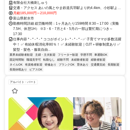
有限会社大橋刺しゅう
交通・アクセス あいの風とやま鉄道呉羽駅より約4.4km、小杉駅より
約3.9km
月給185,000円～210,000円
富山県射水市
勤務時間詳細 総労働時間：1ヶ月あたり159時間 8:30～17:00（実働
7.5H、休憩1H） ※3・6・7月と4・5月の一部は繁忙期につき～
17:30
仕事内容 * - * - * - * ココがポイント- * - * - * - ✅ 子育てママが多数活躍
中！ ✅ 有給休暇消化率80％！ ✅ 未経験歓迎｜OJT＋研修制度あり ✅
髪型・髪色・服装自由...
業界未経験者歓迎
主婦・主夫歓迎
フリーター歓迎
学歴不問
車通勤OK
固定時間制
職場見学可
転勤なし
経験不問
未経験者歓迎
経験者歓迎
ネイルOK
有資格者歓迎
研修あり
ブランクOK
育休あり
交通費支給
長期歓迎
長期休暇あり
ピアスOK
アルバイト・パート