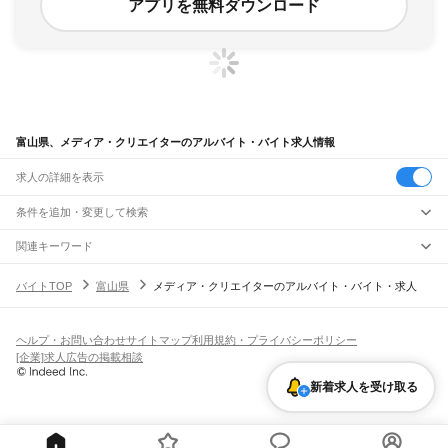
アプリを無料ダウンロード
富山県、メディア・クリエイターのアルバイト・バイト求人情報
求人の詳細を表示
条件を追加・変更して検索
市区町村を追加・変更
関連キーワード
富山県 富山市 メディア・クリエイター 配信
富山県 編集プロダクション
富山県
駅を追加・変更
バイトTOP
富山県
メディア・クリエイターのアルバイト・バイト・求人
富山県 グラフィックデザイナー
富山県
すべて
富山県 富山市 メディア・クリエイター ウェブデザイナー web
富山市
高岡市
魚津市
氷見市
滑川市
黒部市
砺波市
小矢部市
南砺市
射水市
職種を追加・変更
JR高山本線
石川県 コンテンツクリエイター
中新川郡
下新川郡
猪谷駅
楡原駅
笹津駅
東八尾駅
越中八尾駅
千里駅
速星駅
婦中鵜坂駅
西富山駅
富山駅
飲食・フードサービス
ヘルプ・お問い合わせ
サイトマップ
利用規約・プライバシーポリシー
特徴を追加・変更
飲食・フードサービス
すべて
[企業]求人広告の掲載相談
JR城端線
ホールスタッフ
キッチンスタッフ
皿洗い・洗い場
精肉・鮮魚加工
給食調理
人気
高岡駅
新高岡駅
二塚駅
林駅
戸出駅
油田駅
砺波駅
東野尻駅
高儀駅
福野駅
東石黒駅
雇用形態を追加・変更
新着求人を受け取る
パン屋（ベーカリー）
フードカウンター販売員
バー（BAR）・バーテンダー
日払いOK
高校生歓迎
学生歓迎
深夜の仕事
髪型・髪色自由
ひげOK
ネイルOK
福光駅
越中山田駅
城端駅
飲食店補助（開店・閉店準備）
飲食店（店長・マネージャー）
ピアスOK
アルバイト・パート
履歴書不要
オープニングスタッフ
留学生・外国人活躍中
都道府県を変更
営業・販売
JR氷見線
勤務期間
正社員
高岡駅
越中中川駅
能町駅
伏木駅
越中国分駅
雨晴駅
島尾駅
氷見駅
営業・販売
すべて
短期
契約社員
単発・1日OK
長期
期間限定（春夏冬休み等）