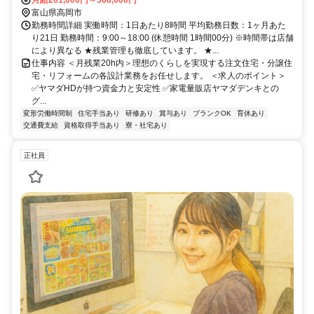
富山県高岡市
勤務時間詳細 実働時間：1日あたり8時間 平均勤務日数：1ヶ月あた
り21日 勤務時間：9:00～18:00 (休憩時間 1時間00分) ※時間帯は店舗
により異なる ★残業管理も徹底しています。 ★...
仕事内容 ＜月残業20h内＞理想のくらしを実現する注文住宅・分譲住
宅・リフォームの各設計業務をお任せします。 ＜求人のポイント＞
✅ヤマダHDが持つ資金力と安定性 ✅家電量販店ヤマダデンキとの
グ...
変形労働時間制
住宅手当あり
研修あり
賞与あり
ブランクOK
育休あり
交通費支給
資格取得手当あり
寮・社宅あり
正社員