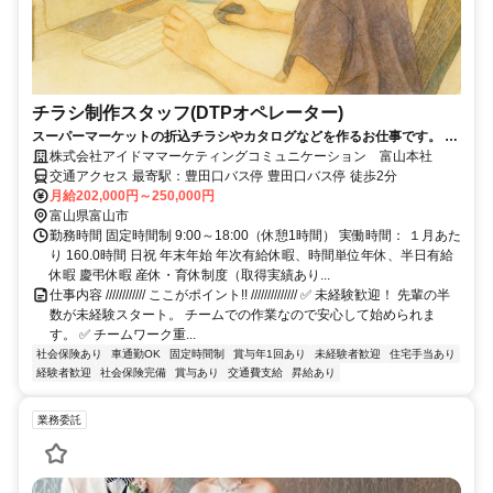
チラシ制作スタッフ(DTPオペレーター)
スーパーマーケットの折込チラシやカタログなどを作るお仕事です。 未
経験者OK！イチからしっかりお教えします／年間休日125日
株式会社アイドママーケティングコミュニケーション 富山本社
交通アクセス 最寄駅：豊田口バス停 豊田口バス停 徒歩2分
月給202,000円～250,000円
富山県富山市
勤務時間 固定時間制 9:00～18:00（休憩1時間） 実働時間： １月あた
り 160.0時間 日祝 年末年始 年次有給休暇、時間単位年休、半日有給
休暇 慶弔休暇 産休・育休制度（取得実績あり...
仕事内容 //////////// ここがポイント!! ////////////// ✅ 未経験歓迎！ 先輩の半
数が未経験スタート。 チームでの作業なので安心して始められま
す。 ✅ チームワーク重...
社会保険あり
車通勤OK
固定時間制
賞与年1回あり
未経験者歓迎
住宅手当あり
経験者歓迎
社会保険完備
賞与あり
交通費支給
昇給あり
業務委託