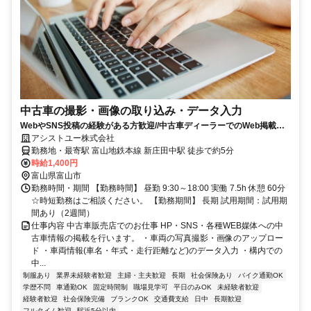
中古車の撮影・画像の取り込み・データ入力
WebやSNS投稿の経験がある方歓迎//中古車ディーラーでのWeb掲載ス
タッフ
アシストユー株式会社
勤務地・最寄駅 富山地鉄本線 新庄田中駅 徒歩で約5分
時給1,400円
富山県富山市
勤務時間・期間 【勤務時間】 昼勤 9:30～18:00 実働 7.5h 休憩 60分
☆時短勤務はご相談ください。 【勤務期間】 長期 試用期間：試用期
間あり（2週間）
仕事内容 中古車販売店でのお仕事 HP・SNS・各種WEB媒体への中
古車情報の掲載を行います。 ・車両の写真撮影・画像のアップロー
ド ・車両情報(車名・年式・走行距離など)のデータ入力 ・構内での
中...
制服あり
業界未経験者歓迎
主婦・主夫歓迎
長期
社会保険あり
バイク通勤OK
学歴不問
車通勤OK
固定時間制
職場見学可
平日のみOK
未経験者歓迎
経験者歓迎
社会保険完備
ブランクOK
交通費支給
日中
長期歓迎
フルタイム歓迎
駅近5分以内