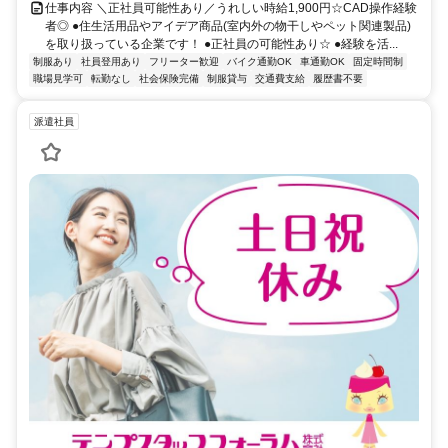
仕事内容 ＼正社員可能性あり／うれしい時給1,900円☆CAD操作経験
者◎ ●住生活用品やアイデア商品(室内外の物干しやペット関連製品)
を取り扱っている企業です！ ●正社員の可能性あり☆ ●経験を活...
制服あり
社員登用あり
フリーター歓迎
バイク通勤OK
車通勤OK
固定時間制
職場見学可
転勤なし
社会保険完備
制服貸与
交通費支給
履歴書不要
派遣社員