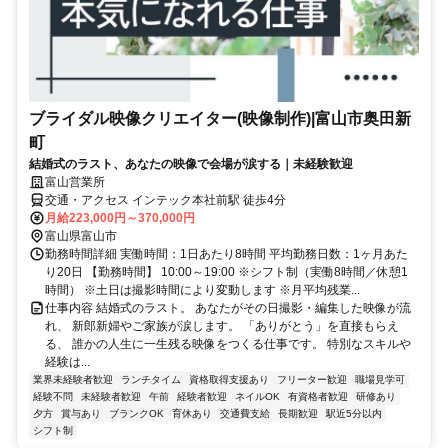
ブライダル映像クリエイター(映像制作)|富山市奥田新
町
結婚式のラスト、あなたの映像で会場が涙する｜未経験歓迎
富山営業所
交通・アクセス インテック本社前駅 徒歩4分
月給223,000円～370,000円
富山県富山市
勤務時間詳細 実働時間：1日あたり8時間 平均勤務日数：1ヶ月あた
り20日 【勤務時間】 10:00～19:00 ※シフト制（実働8時間／休憩1
時間） ※土日は撮影時間により変動します ※月平均残業...
仕事内容 結婚式のラスト。 あなたがその日撮影・編集した映像が流
れ、 新郎新婦やご家族が涙します。 「ありがとう」を直接もらえ
る、 誰かの人生に一生残る映像をつくる仕事です。 特別なスキルや
経験は...
業界未経験者歓迎
ランチタイム
資格取得支援あり
フリーター歓迎
職場見学可
経験不問
未経験者歓迎
午前
経験者歓迎
ネイルOK
有資格者歓迎
研修あり
夕方
賞与あり
ブランクOK
育休あり
交通費支給
長期歓迎
駅近5分以内
シフト制