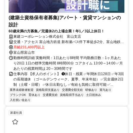
(建築士資格保有者募集)アパート・賃貸マンションの
設計
60歳未満の方募集／完週休2の上場企業！年1／3以上休日！
東建コーポレーション株式会社 富山支店
交通・アクセス 富山地方鉄道 新布瀬バス停下車徒歩2分、富山地鉄市
内本線 広貫堂前駅下車徒歩17分
月給231,400円以上
富山県富山市
勤務時間詳細 実働時間：1日あたり8時間 平均勤務日数：1ヶ月あた
り20日 1日の標準労働時間 8時間00分 コアタイム 13:00～14:00 ✅月
あたりの残業時間は 20～30時間です
仕事内容 【求人のポイント】 ❶休日・残業 ✅年間休日128日 ✅年3回
の長期連休 （ゴールデンウィーク、夏季、年末年始） ✅完全週休2日
制（土曜・日曜） ✅休日出勤なし ✅有給も気軽に取得可能 ✅...
業界未経験者歓迎
資格取得支援あり
交通費全額支給
研修あり
賞与あり
ブランクOK
育休あり
交通費支給
資格取得手当あり
土日祝休み
入社祝い金あり
派遣社員