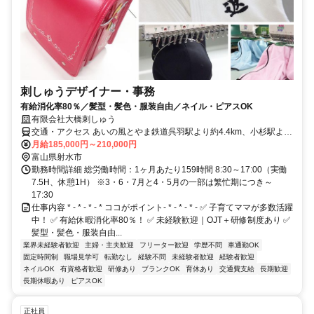
刺しゅうデザイナー・事務
有給消化率80％／髪型・髪色・服装自由／ネイル・ピアスOK
有限会社大橋刺しゅう
交通・アクセス あいの風とやま鉄道呉羽駅より約4.4km、小杉駅より
約3.9km
月給185,000円～210,000円
富山県射水市
勤務時間詳細 総労働時間：1ヶ月あたり159時間 8:30～17:00（実働
7.5H、休憩1H） ※3・6・7月と4・5月の一部は繁忙期につき～
17:30
仕事内容 * - * - * - * ココがポイント- * - * - * - ✅ 子育てママが多数活躍
中！ ✅ 有給休暇消化率80％！ ✅ 未経験歓迎｜OJT＋研修制度あり ✅
髪型・髪色・服装自由...
業界未経験者歓迎
主婦・主夫歓迎
フリーター歓迎
学歴不問
車通勤OK
固定時間制
職場見学可
転勤なし
経験不問
未経験者歓迎
経験者歓迎
ネイルOK
有資格者歓迎
研修あり
ブランクOK
育休あり
交通費支給
長期歓迎
長期休暇あり
ピアスOK
正社員