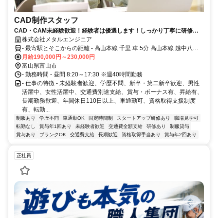
CAD制作スタッフ
CAD・CAM未経験歓迎！経験者は優遇します！しっかり丁寧に研修し
ます！／仕事と休日とメリハリある職場です
株式会社メタルエンジニア
- 最寄駅とそこからの距離 - 高山本線 千里 車 5分 高山本線 越中八尾
車 10分 高山本線 速星 車 15分 富山市婦中町 千里交差点すぐそば
月給190,000円～230,000円
富山県富山市
- 勤務時間 - 昼間 8:20～17:30 ※週40時間勤務
- 仕事の特徴 - 未経験者歓迎、学歴不問、新卒・第二新卒歓迎、男性
活躍中、女性活躍中、交通費別途支給、賞与・ボーナス有、昇給有、
長期勤務歓迎、年間休日110日以上、車通勤可、資格取得支援制度
有、転勤...
制服あり
学歴不問
車通勤OK
固定時間制
スタートアップ研修あり
職場見学可
転勤なし
賞与年1回あり
未経験者歓迎
交通費全額支給
研修あり
制服貸与
賞与あり
ブランクOK
交通費支給
長期歓迎
資格取得手当あり
賞与年2回あり
正社員