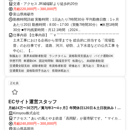
交通・アクセス JR城端駅より徒歩約20分
月給220,000円～380,000円
富山県南砺市
勤務時間詳細 実働時間：1日あたり7時間30分 平均勤務日数：1ヶ月
あたり20日 勤務時間：8:00～17:00（実働7時間30分） ■休憩1時間
30分 ■平均残業時間：月12.1時間 （2024...
仕事内容 【仕事内容】 ￣Ｖ￣￣￣￣￣￣￣￣￣￣￣￣￣￣￣￣￣￣
土木工事における企画から管理までを 総合的に担当する「現場監
督」のお仕事です。 道路、河川、砂防、上下水道などの公共工事 を
中心に、【...
制服あり
業界未経験者歓迎
ランチタイム
資格取得支援あり
バイク通勤OK
学歴不問
車通勤OK
固定時間制
職場見学可
転勤なし
未経験者歓迎
交通費全額支給
経験者歓迎
有資格者歓迎
研修あり
賞与あり
育休あり
交通費支給
資格取得手当あり
長期休暇あり
正社員
ECサイト運営スタッフ
月給24万〜30万円／賞与年3〜4ヶ月】年間休日120日＆土日祝休み！
ECサイト運営のプロを目指せるネットショップ担当（正社員／有休消化
Kinsyou株式会社
率100%目標）
アクセス: * あいの風とやま鉄道「高岡駅」が最寄駅です。 * マイカー
通勤可（無料駐車場完備） * 交通費支給（月額１０，０００円まで）
月給240,000円～300,000円
富山県高岡市