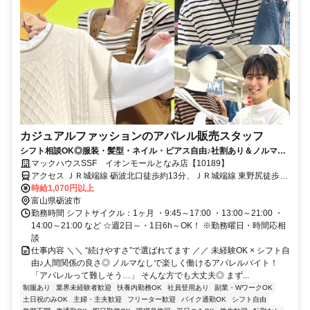
カジュアルファッションのアパレル販売スタッフ
シフト相談OK◎服装・髪型・ネイル・ピアス自由♪社割あり＆ノルマな
しで無理なくなが～く働ける★
マックハウスSSF イオンモールとなみ店【10189】
アクセス ＪＲ城端線 砺波北口徒歩約13分、ＪＲ城端線 東野尻徒歩約
34分、ＪＲ城端線 油田徒歩約35分
時給1,070円以上
富山県砺波市
勤務時間 シフトサイクル：1ヶ月 ・9:45～17:00 ・13:00～21:00 ・
14:00～21:00 など ☆週2日～・1日6h～OK！ ※勤務曜日・時間応相
談
仕事内容 ＼＼ “続けやすさ”で選ばれてます ／／ 未経験OK × シフト自
由♪人間関係の良さ◎ ノルマなしで楽しく働けるアパレルバイト！
「アパレルって難しそう…」 そんな方でも大丈夫◎ まず...
制服あり
業界未経験者歓迎
扶養内勤務OK
社員登用あり
副業・WワークOK
土日祝のみOK
主婦・主夫歓迎
フリーター歓迎
バイク通勤OK
シフト自由