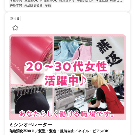
学歴不問
車通勤OK
即日勤務OK
職場見学可
平日のみOK
学生歓迎
転勤なし
経験不問
未経験者歓迎
午前
正社員
ミシンオペレーター
有給消化率80％／髪型・髪色・服装自由／ネイル・ピアスOK