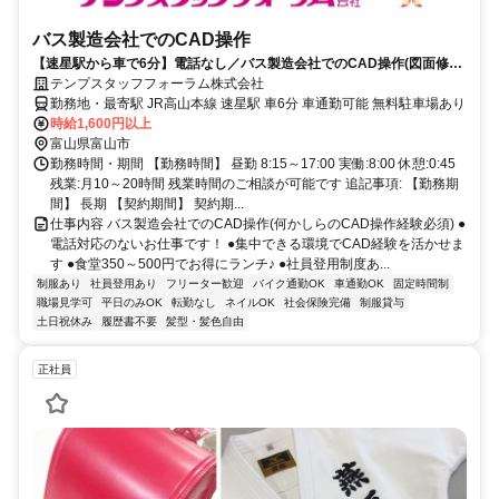
バス製造会社でのCAD操作
【速星駅から車で6分】電話なし／バス製造会社でのCAD操作(図面修正
メイン)
テンプスタッフフォーラム株式会社
勤務地・最寄駅 JR高山本線 速星駅 車6分 車通勤可能 無料駐車場あり
時給1,600円以上
富山県富山市
勤務時間・期間 【勤務時間】 昼勤 8:15～17:00 実働:8:00 休憩:0:45
残業:月10～20時間 残業時間のご相談が可能です 追記事項: 【勤務期
間】 長期 【契約期間】 契約期...
仕事内容 バス製造会社でのCAD操作(何かしらのCAD操作経験必須) ●
電話対応のないお仕事です！ ●集中できる環境でCAD経験を活かせま
す ●食堂350～500円でお得にランチ♪ ●社員登用制度あ...
制服あり
社員登用あり
フリーター歓迎
バイク通勤OK
車通勤OK
固定時間制
職場見学可
平日のみOK
転勤なし
ネイルOK
社会保険完備
制服貸与
土日祝休み
履歴書不要
髪型・髪色自由
正社員