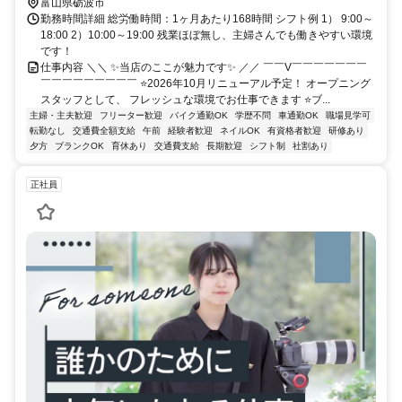
富山県砺波市
勤務時間詳細 総労働時間：1ヶ月あたり168時間 シフト例 1） 9:00～
18:00 2）10:00～19:00 残業ほぼ無し、主婦さんでも働きやすい環境
です！
仕事内容 ＼＼ ✨当店のここが魅力です✨ ／／ ￣￣V￣￣￣￣￣￣￣
￣￣￣￣￣￣￣￣￣ ⭐2026年10月リニューアル予定！ オープニング
スタッフとして、 フレッシュな環境でお仕事できます ⭐ブ...
主婦・主夫歓迎
フリーター歓迎
バイク通勤OK
学歴不問
車通勤OK
職場見学可
転勤なし
交通費全額支給
午前
経験者歓迎
ネイルOK
有資格者歓迎
研修あり
夕方
ブランクOK
育休あり
交通費支給
長期歓迎
シフト制
社割あり
正社員