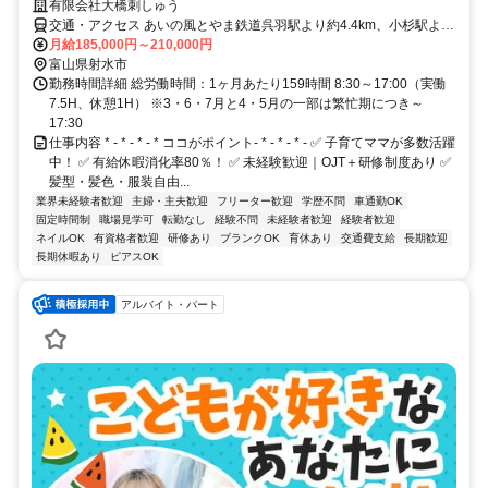
有限会社大橋刺しゅう
交通・アクセス あいの風とやま鉄道呉羽駅より約4.4km、小杉駅より
約3.9km
月給185,000円～210,000円
富山県射水市
勤務時間詳細 総労働時間：1ヶ月あたり159時間 8:30～17:00（実働
7.5H、休憩1H） ※3・6・7月と4・5月の一部は繁忙期につき～
17:30
仕事内容 * - * - * - * ココがポイント- * - * - * - ✅ 子育てママが多数活躍
中！ ✅ 有給休暇消化率80％！ ✅ 未経験歓迎｜OJT＋研修制度あり ✅
髪型・髪色・服装自由...
業界未経験者歓迎
主婦・主夫歓迎
フリーター歓迎
学歴不問
車通勤OK
固定時間制
職場見学可
転勤なし
経験不問
未経験者歓迎
経験者歓迎
ネイルOK
有資格者歓迎
研修あり
ブランクOK
育休あり
交通費支給
長期歓迎
長期休暇あり
ピアスOK
アルバイト・パート