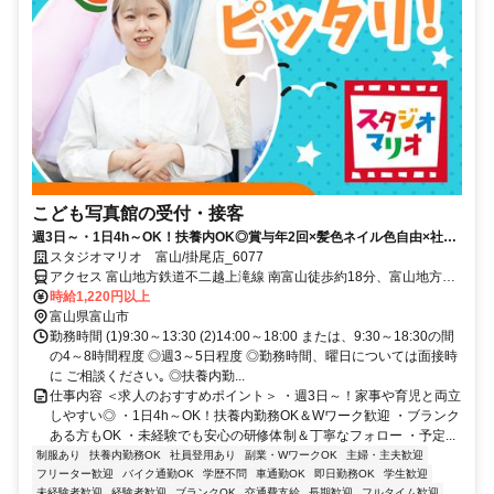
こども写真館の受付・接客
週3日～・1日4h～OK！扶養内OK◎賞与年2回×髪色ネイル色自由×社割
あり！特別な一日を笑顔にするお仕事♪
スタジオマリオ 富山/掛尾店_6077
アクセス 富山地方鉄道不二越上滝線 南富山徒歩約18分、富山地方鉄
道市内線 南富山駅前徒歩約18分、富山地方鉄道市内線 大町（富山
時給1,220円以上
県）徒歩約21分 富山地方鉄道不二越上滝線「南富山駅」徒歩20分
富山県富山市
勤務時間 (1)9:30～13:30 (2)14:00～18:00 または、9:30～18:30の間
の4～8時間程度 ◎週3～5日程度 ◎勤務時間、曜日については面接時
に ご相談ください｡ ◎扶養内勤...
仕事内容 ＜求人のおすすめポイント＞ ・週3日～！家事や育児と両立
しやすい◎ ・1日4h～OK！扶養内勤務OK＆Wワーク歓迎 ・ブランク
ある方もOK ・未経験でも安心の研修体制＆丁寧なフォロー ・予定...
制服あり
扶養内勤務OK
社員登用あり
副業・WワークOK
主婦・主夫歓迎
フリーター歓迎
バイク通勤OK
学歴不問
車通勤OK
即日勤務OK
学生歓迎
未経験者歓迎
経験者歓迎
ブランクOK
交通費支給
長期歓迎
フルタイム歓迎