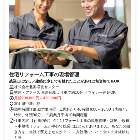
住宅リフォーム工事の現場管理
残業ほぼなし／建築に少しでも触れたことがあれば無資格でもOK
株式会社北国増改センター
交通・アクセス 東新庄駅より車で約10分 ※マイカー通勤OK
月給230,000円～450,000円
富山県中新川郡
勤務時間詳細 総労働時間：1週あたり40時間 9:00～18:00（実働7.5
時間、休憩90分） ※残業月平均10時間程度
仕事内容 【仕事内容】 住宅リフォーム工事の現場管理・監督 小規模
～中規模リフォームが中心で残業はほとんどありません。あなたの働
き方を、当社で変えませんか？ ～～ 入社後について 全くの未経験だ
と覚...