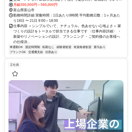
13分
月給300,000円～560,000円
富山県富山市
勤務時間詳細 実働時間：1日あたり8時間 平均勤務日数：1ヶ月あた
り18日 〜 21日 9:00～18:00
仕事内容 ＜シンプルでいて、ナチュラル。色あせない心地よさ＞ 家
づくりの設計をトータルで担当できる仕事です 〈仕事内容詳細〉 ・
新築やリノベーションの設計、プランニング ・ご契約後のお客様へ
の仕様決...
車通勤OK
固定時間制
転勤なし
経験者歓迎
有資格者歓迎
賞与あり
ブランクOK
交通費支給
社割あり
正社員