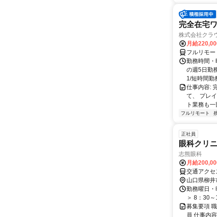
完全在宅
株式会社クラ
月給220,0
フルリモー
勤務時間・曜
の週5日勤
1/短時間勤務
仕事内容:
て、 プレ
ト業務も一
フルリモート
正社員
眼科クリニ
志熊眼科
月給200,0
交通アクセス
山口県柳井
勤務曜日・時
＞ 8：30
募集要項 
員 仕事内