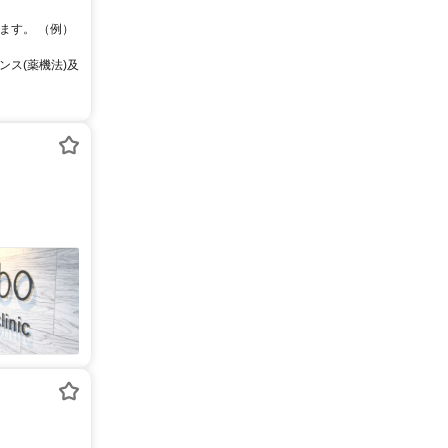
ます。 （例）
ス(薬機法)及