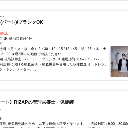
ート
(パート)/ブランクOK
0円以上
 JR 柳井駅 徒歩4分
市
間 ＜月・火・水・金＞ 8：30～12：15 / 13：45～18：15 ＜木・土
～12：00 ★週3回～の勤務で相談ください
種 視能訓練士（パート）／ブランクOK 雇用形態 アルバイト / パート
眼科診療における検査業務 ・検査機器を使用した各種検査 オートレフ、
トトノ、メーター、...
ート】RIZAPの管理栄養士・保健師
社
ト
曜日: ※業務委託のため、以下は稼働の目安となります。 ・面談対応：9:00～20:0