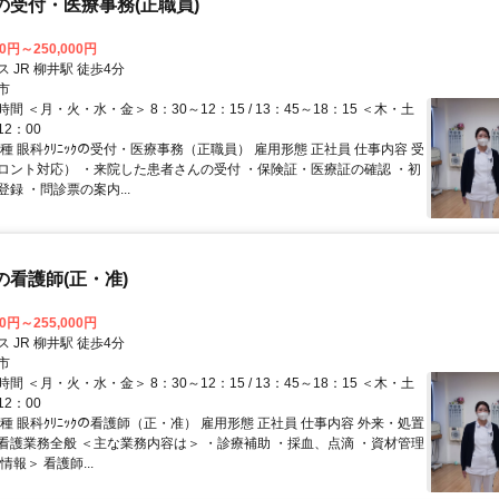
ｸの受付・医療事務(正職員)
00円～250,000円
 JR 柳井駅 徒歩4分
市
間 ＜月・火・水・金＞ 8：30～12：15 / 13：45～18：15 ＜木・土
12：00
種 眼科ｸﾘﾆｯｸの受付・医療事務（正職員） 雇用形態 正社員 仕事内容 受
ロント対応） ・来院した患者さんの受付 ・保険証・医療証の確認 ・初
録 ・問診票の案内...
ｸの看護師(正・准)
00円～255,000円
 JR 柳井駅 徒歩4分
市
間 ＜月・火・水・金＞ 8：30～12：15 / 13：45～18：15 ＜木・土
12：00
種 眼科ｸﾘﾆｯｸの看護師（正・准） 雇用形態 正社員 仕事内容 外来・処置
看護業務全般 ＜主な業務内容は＞ ・診療補助 ・採血、点滴 ・資材管理
情報＞ 看護師...