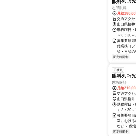
眼科ｸﾘﾆｯ
志熊眼科
月給180,0
交通アクセス
山口県柳井
勤務曜日・時
＞ 8：30～
募集要項 職
付業務（フ
診・再診の登
固定時間制
正社員
眼科ｸﾘﾆｯ
志熊眼科
月給210,0
交通アクセス
山口県柳井
勤務曜日・時
＞ 8：30～
募集要項 職
室における
など ＜職場
固定時間制