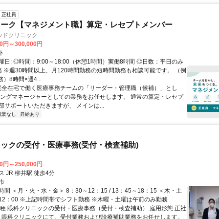
正社員
ワーク【マネジメント職】算定・レセプトメンバー
ウドクリニック
00円～300,000円
ト
日: ◎時間：9:00～18:00（休憩1時間）実働8時間 ◎日数：平日のみ
務 ※週30時間以上、月120時間勤務の短時間勤務も相談可能です。 （例
）8時間×週4...
 完全在宅で働く医療事務チームの「リーダー・管理職（候補）」とし
イングマネージャーとしての業務をお任せします。 通常の算定・レセプ
部サポートいただきますが、 メインは...
残業なし
昇給あり
ックの受付・医療事務(受付・検査補助)
00円～250,000円
 JR 柳井駅 徒歩4分
市
間 ＜月・火・水・金＞ 8：30～12：15 / 13：45～18：15 ＜木・土
～12：00 ※上記時間帯でシフト勤務 ※木曜・土曜は午前のみ勤務
職種 眼科クリニックの受付・医療事務（受付・検査補助） 雇用形態 正社
容 眼科クリニックにて、受付業務および診療補助業務をお任せします。