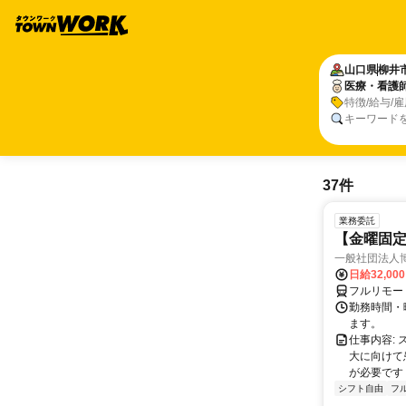
山口県
柳井
医療・看護
特徴/給与/
キーワード
37件
業務委託
【金曜固
一般社団法人
日給32,00
フルリモー
勤務時間・曜
ます。
仕事内容:
大に向けて
が必要です！
シフト自由
フ