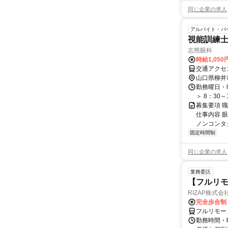
同じ企業の求人
アルバイト・パ
視能訓練士
志熊眼科
時給1,05
交通アクセス
山口県柳井
勤務曜日・時
＞ 8：30
募集要項 職
仕事内容 
ノンコンタク
固定時間制
同じ企業の求人
業務委託
【フルリモ
RIZAP株式会
完全歩合制
フルリモー
勤務時間・