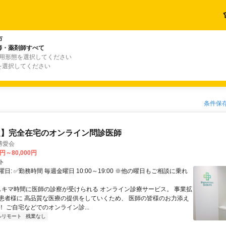
市
師・薬剤師すべて
雇用形態を選択してください
を選択してください
条件保
定】完全在宅のオンライン問診医師
博愛会
0円～80,000円
ト
日: ✅勤務時間 毎週金曜日 10:00～19:00 ※他の曜日もご相談に乗れ
 スキマ時間に医師の診察が受けられる オンライン診療サービス。 事業拡
患者様に 高品質な医療の提供をしていくため、 医師の皆様のお力添え
 ご自宅などでのオンライン診...
ルリモート
残業なし