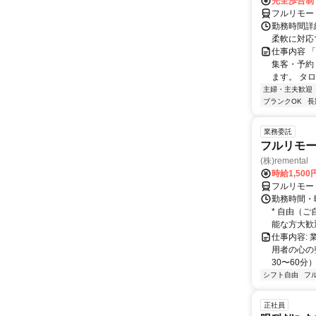
完全歩合制
フルリモー
勤務時間詳細
柔軟に対応
仕事内容 
集客・予約
ます。 タロ
主婦・主夫歓迎
ブランクOK
長
業務委託
フルリモー
(株)remental
時給1,500
フルリモー
勤務時間・
* 自由（
能な方大歓迎！
仕事内容:
用者の心の
30〜60分
シフト自由
フ
正社員