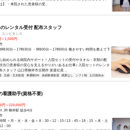
】 ・来院された患者様の受...
のレンタル受付 配布スタッフ
・コンピタンス
円～1,500円
市
8時30分～17時30分 ・9時00分～17時00分 働きやすい時間を教えて下
ら始められる病院内サポート！入院セットの受付やタオル・衣類の配
担当◎患者様の安心を支えるやりがいあるお仕事♪ 入院セットのレンタ
スタッフ 山口県柳井市古開作 派遣社員 ...
迎
主婦・主夫歓迎
車通勤OK
未経験者歓迎
残業なし
シフト制
土日祝休み
ｸの看護助手(資格不要)
00円～220,000円
 JR 柳井駅 徒歩4分
市
間 ＜月・火・水・金＞ 8：30～12：15 / 13：45～18：15 ＜木・土
12：00