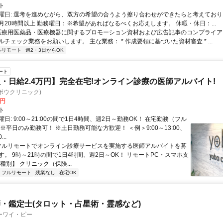
ト
曜日: 選考を進めながら、双方の希望の合うよう擦り合わせができたらと考えており
月20時間以上 勤務曜日：※希望があればなるべくお応えします。 休暇・休日：...
 医療用医薬品・医療機器に関するプロモーション資材および広告記事のコンプライアン
チェック業務をお願いします。 主な業務： * 作成要領に基づいた資材審査 * ...
ルリモート
週2・3日からOK
ート
・日給2.4万円】完全在宅!オンライン診療の医師アルバイト!
c(ヨボウクリニック)
0円
ト
日: 9:00～21:00の間で1日4時間、週2日～勤務OK！ 在宅勤務（フル
※平日のみ勤務可！ ※土日勤務可能な方歓迎！ ＜例＞9:00～13:00、
...
 フルリモートでオンライン診療サービスを実施する医師アルバイトを募
す。 9時～21時の間で1日4時間、週2日～OK！ リモートPC・スマホ支
種別】 クリニック（保険...
フルリモート
残業なし
在宅OK
・鑑定士(タロット・占星術・霊感など)
ーワイ・ピー