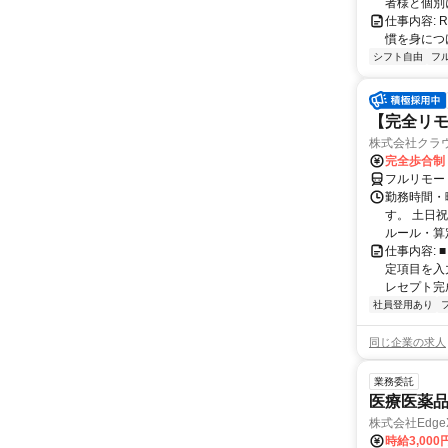
者様と個別
仕事内容:
慣を身につ
シフト自由
フ
【完全リモ
株式会社クラ
完全歩合制
フルリモー
勤務時間・
す。 土日
ルール・算
仕事内容:
定項目を入
レセプト完
社員登用あり
同じ企業の求人
業務委託
医療医薬
株式会社Edge
時給3,00