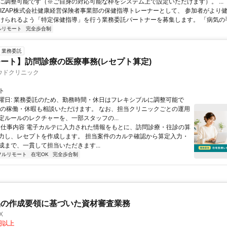
に調整可能です（※ご自身の対応可能な枠をシステム上で設定いただけます）。 ...
 RIZAP株式会社健康経営保険者事業部の保健指導トレーナーとして、 参加者がより
けられるよう「特定保健指導」を行う業務委託パートナーを募集します。 「病気の手前
ルリモート
完全歩合制
業務委託
ート】訪問診療の医療事務(レセプト算定)
ウドクリニック
ト
曜日: 業務委託のため、勤務時間・休日はフレキシブルに調整可能で
祝の稼働・休暇も相談いただけます。 なお、担当クリニックごとの運用
定ルールのレクチャーを、一部スタッフの...
 ■ 仕事内容 電子カルテに入力された情報をもとに、訪問診療・往診の算
力し、レセプトを作成します。 担当案件のカルテ確認から算定入力・
成まで、一貫して担当いただきます...
フルリモート
在宅OK
完全歩合制
品の作成要領に基づいた資材審査業務
X
0円以上