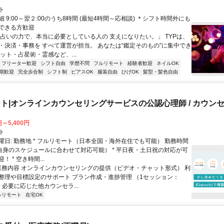
ト
 9:00～翌２:00のうち8時間 (最短4時間～応相談) ＊シフト時間外にも
できる方歓迎
「占いの力で、本当に必要としている人の 支えになりたい。」 TYPは、
・決済・事務を すべて運営が担当。 あなたは“鑑定そのもの”に集中でき
ット・占星術・霊感など、...
フリーター歓迎
シフト自由
学歴不問
フルリモート
経験者歓迎
ネイルOK
期歓迎
完全歩合制
シフト制
ピアスOK
服装自由
ひげOK
髪型・髪色自由
ト|オンラインカウンセリングサービスの公認心理師 / カウン
円～5,400円
ト
曜日: 勤務地 * フルリモート（日本全国・海外在住でも可能） 勤務時間
ご自身のスケジュールに合わせて対応可能） * 平日夜・土日祝の対応が可
 * 空き時間...
 業務内容 オンラインカウンセリングの提供（ビデオ・チャット形式） 利
整理や目標設定のサポート プラン作成・進捗管理 （1セッション：
） 必要に応じた他カウンセラ...
ルリモート
在宅OK