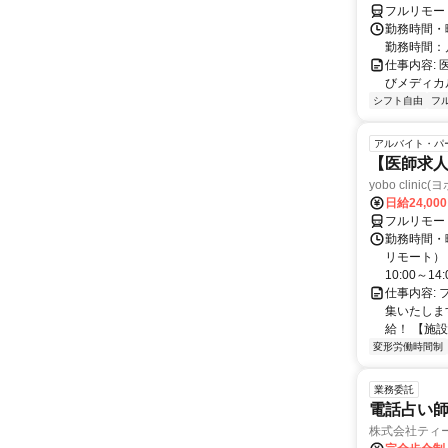
フルリモー
勤務時間・
勤務時間：
仕事内容:
びメディカル
シフト自由
フ
アルバイト・パ
【医師求人
yobo clini
日給24,00
フルリモー
勤務時間・曜
リモート） 
10:00～14:0
仕事内容:
集いたしま
給！ 【施設
変形労働時間制
業務委託
電話占い師
株式会社ティ