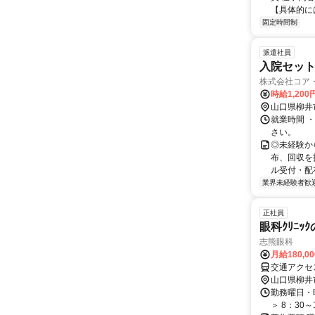
【具体的には
固定時間制
派遣社員
入院セット
株式会社コア
時給1,200
山口県柳井
就業時間 ・
さい。
◎未経験か
布、回収を
ル受付・配布
業界未経験者歓
正社員
眼科ｸﾘﾆｯ
志熊眼科
月給180,0
交通アクセス
山口県柳井
勤務曜日・時
＞ 8：30～