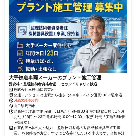
大手鉄道車両メーカーのプラント施工管理
要資格：監理技術者資格者証 ！セカンドキャリア歓迎！
株式会社三桂 山口営業所
交通・アクセス 徳山駅から徒歩9分 ※車・バイク通勤OK ※駐車場あ
り
月給350,000円
山口県周南市
勤務時間詳細 実働時間：1日あたり7時間30分 平均勤務日数：1ヶ月
あたり18日 〜 23日 勤務時間: 9:00~17:30 └休憩1時間 └実働7.5時間
└残業なし
仕事内容 ◾️本求人の魅力 「監理技術者資格者証 機械器具設置工事
業」 をお持ちの方は、すぐにご応募いただける 求人です。資格を活