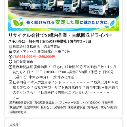
リサイクル会社での構内作業・古紙回収ドライバー
スキル等は一切不問｜安心の17時退社｜賞与年2～3回
株式会社寺松商店 徳山営業所
交通・アクセス 新南陽駅から車で5分
月給221,000円～240,000円
山口県周南市
勤務時間詳細 実働時間：1日あたり7時間30分 平均勤務日数：1ヶ月
あたり21日 〜 22日 ⏰8:00～17:00 ⭐実働7.5時間 ⭐休憩は1日90分
（昼60分+中休み30分） （中休みは午前...
仕事内容 ✅ 求人の注目ポイント －＝－＝－＝－＝ ＊残業は月10ｈ程
度と少なめ ＊会社で中型・リフト免許取得可 ＊賞与年2回＋期末賞与
のチャンスも！ ＊転勤を伴う異動もございません ＝－＝－＝－＝
－...
業界未経験者歓迎
資格取得支援あり
フリーター歓迎
バイク通勤OK
学歴不問
車通勤OK
固定時間制
転勤なし
経験不問
未経験者歓迎
賞与あり
駅近5分以内
長期休暇あり
正社員