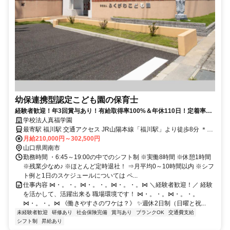
幼保連携型認定こども園の保育士
経験者歓迎！年3回賞与あり！有給取得率100%＆年休110日！定着率8
割以上！
学校法人真福学園
最寄駅 福川駅 交通アクセス JR山陽本線「福川駅」より徒歩8分 ＊勤
務地は【ふくがわこども園】です ＊車通勤OK ＊無料駐車場あり ＊転
月給210,000円～302,500円
勤なし
山口県周南市
勤務時間 ・6:45～19:00の中でのシフト制 ※実働8時間 ※休憩1時間
※残業少なめ♪ ※ほとんど定時退社！ ⇒月平均0～10時間以内 ※シフ
ト例と1日のスケジュールについては ペ...
仕事内容 ⋈・。・。⋈・。・。⋈・。・。⋈ ＼経験者歓迎！／ 経験
を活かして、活躍出来る 職場環境です！ ⋈・。・。⋈・。・。
⋈・。・。⋈ 《働きやすさのワケは？》 ✨週休2日制（日曜と祝...
未経験者歓迎
研修あり
社会保険完備
賞与あり
ブランクOK
交通費支給
シフト制
昇給あり