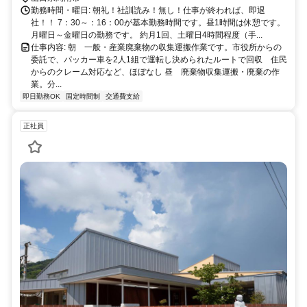
勤務時間・曜日: 朝礼！社訓読み！無し！仕事が終われば、即退
社！！ 7：30～：16：00が基本勤務時間です。昼1時間は休憩です。​
月曜日～金曜日の勤務です。 約月1回、土曜日4時間程度（手...
仕事内容: 朝 一般・産業廃棄物の収集運搬作業です。市役所からの
委託で、パッカー車を2人1組で運転し決められたルートで回収 住民
からのクレーム対応など、ほぼなし 昼 廃棄物収集運搬・廃棄の作
業。分...
即日勤務OK
固定時間制
交通費支給
正社員