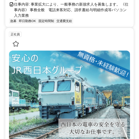
仕事内容: 事業拡大により、一般事務の新規求人を募集します。 《仕
事内容》 事務全般 電話来客対応、請求書給与明細作成等パソコン
入力業務
急募
即日勤務OK
固定時間制
交通費支給
正社員