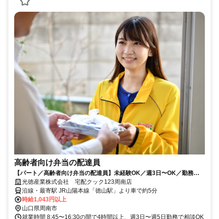
高齢者向け弁当の配達員
【パート／高齢者向け弁当の配達員】未経験OK／週3日〜OK／勤務時
間相談可／普通免許があればOK／学校行事等配慮あり
光徳産業株式会社 宅配クック123周南店
沿線・最寄駅 JR山陽本線「徳山駅」より車で約5分
時給1,043円以上
山口県周南市
就業時間 8:45〜16:30の間で4時間以上、週3日〜週5日勤務で相談OK