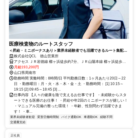
医療検査物のルートスタッフ
＜昇給・ミニボーナスあり＞業界未経験者でも活躍できるルート集配の
お仕事＜軽自動車が運転できればOK＞
株式会社QCL 徳山営業所
アクセス ＪＲ岩徳線 櫛ヶ浜徒歩約7分、ＪＲ山陽本線 櫛ヶ浜徒歩約7
分、ＪＲ山陽新幹線 徳山北口徒歩約51分
月給193,200円
山口県周南市
勤務時間 実働時間：8時間/日 平均勤務日数：1ヶ月あたり20日～22
日 ・勤務曜日：月・火・水・木・金・土 ・勤務時間： [1] 10:15～
19:15 [2] 09:45～18:45 [3] ...
仕事内容 【人々の健康を陰で支えるお仕事です】 ・未経験からスタ
ートできる医療のお仕事！ ・昇給や年2回のミニボーナスが嬉しい！
・マニュアル完備の整った環境！ ・年齢、性別問わず活躍できま
す！ ・車...
業界未経験者歓迎
変形労働時間制
バイク通勤OK
車通勤OK
経験不問
交通費支給
正社員