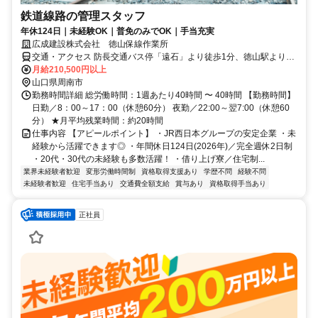
鉄道線路の管理スタッフ
年休124日｜未経験OK｜普免のみでOK｜手当充実
広成建設株式会社 徳山保線作業所
交通・アクセス 防長交通バス停「遠石」より徒歩1分、徳山駅より車
で約10分
月給210,500円以上
山口県周南市
勤務時間詳細 総労働時間：1週あたり40時間 〜 40時間 【勤務時間】
日勤／8：00～17：00（休憩60分） 夜勤／22:00～翌7:00（休憩60
分） ★月平均残業時間：約20時間
仕事内容 【アピールポイント】 ・JR西日本グループの安定企業 ・未
経験から活躍できます◎ ・年間休日124日(2026年)／完全週休2日制
・20代・30代の未経験も多数活躍！ ・借り上げ寮／住宅制...
業界未経験者歓迎
変形労働時間制
資格取得支援あり
学歴不問
経験不問
未経験者歓迎
住宅手当あり
交通費全額支給
賞与あり
資格取得手当あり
正社員