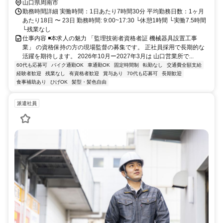
山口県周南市
勤務時間詳細 実働時間：1日あたり7時間30分 平均勤務日数：1ヶ月
あたり18日 〜 23日 勤務時間: 9:00~17:30 └休憩1時間 └実働7.5時間
└残業なし
仕事内容 ◾️本求人の魅力 「監理技術者資格者証 機械器具設置工事
業」 の資格保持の方の現場監督の募集です。 正社員採用で長期的な
活躍を期待します。 2026年10月ー2027年3月は 山口営業所で...
60代も応募可
バイク通勤OK
車通勤OK
固定時間制
転勤なし
交通費全額支給
経験者歓迎
残業なし
有資格者歓迎
賞与あり
70代も応募可
長期歓迎
食事補助あり
ひげOK
髪型・髪色自由
派遣社員