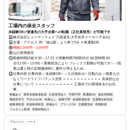
工場内の保全スタッフ
未経験OK✅派遣先の大手企業への転籍（正社員登用）が可能です
株式会社ヒューマンウェイブ(派遣先:大手化学メーカー子会社)
交通・アクセス JR「徳山駅」より車で5分 ※車通勤OK
時給1,500円～3,000円
山口県周南市
勤務時間詳細 8:30～17:15 ※実働時間7時間45分 (休憩時間 60
分/12:00～13:00) ✅業務状況により フレックス勤務が可能です✨ ✅残
業は夏と秋の定期修繕時に 案件が増えるため...
仕事内容 仕事内容 ✅未経験OK✨ ✅土日祝休み✨日勤のみ ✅残業も少
なくワークライフバランス充実 ＝＝＝＝＝＝＝＝＝＝＝ 具体的なお
仕事について ＝＝＝＝＝＝＝＝＝＝＝ 工場内での環境保全のお仕
事...
制服あり
業界未経験者歓迎
社員登用あり
学歴不問
車通勤OK
固定時間制
職場見学可
平日のみOK
転勤なし
経験不問
未経験者歓迎
交通費全額支給
経験者歓迎
有資格者歓迎
研修あり
ブランクOK
交通費支給
長期歓迎
フルタイム歓迎
長期休暇あり
アルバイト・パート