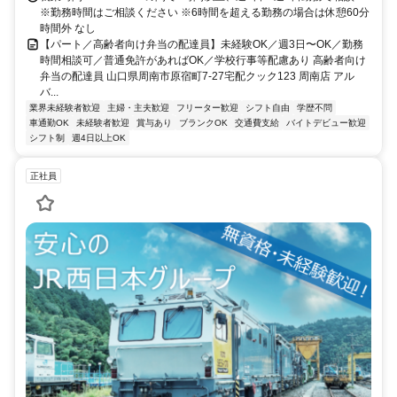
※勤務時間はご相談ください ※6時間を超える勤務の場合は休憩60分
時間外 なし
【パート／高齢者向け弁当の配達員】未経験OK／週3日〜OK／勤務
時間相談可／普通免許があればOK／学校行事等配慮あり 高齢者向け
弁当の配達員 山口県周南市原宿町7-27宅配クック123 周南店 アル
バ...
業界未経験者歓迎
主婦・主夫歓迎
フリーター歓迎
シフト自由
学歴不問
車通勤OK
未経験者歓迎
賞与あり
ブランクOK
交通費支給
バイトデビュー歓迎
シフト制
週4日以上OK
正社員