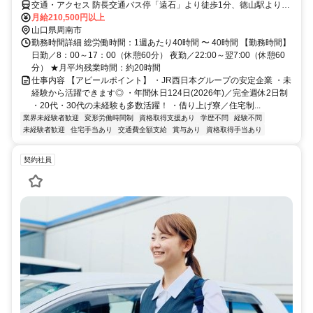
交通・アクセス 防長交通バス停「遠石」より徒歩1分、徳山駅より車
で約10分
月給210,500円以上
山口県周南市
勤務時間詳細 総労働時間：1週あたり40時間 〜 40時間 【勤務時間】
日勤／8：00～17：00（休憩60分） 夜勤／22:00～翌7:00（休憩60
分） ★月平均残業時間：約20時間
仕事内容 【アピールポイント】 ・JR西日本グループの安定企業 ・未
経験から活躍できます◎ ・年間休日124日(2026年)／完全週休2日制
・20代・30代の未経験も多数活躍！ ・借り上げ寮／住宅制...
業界未経験者歓迎
変形労働時間制
資格取得支援あり
学歴不問
経験不問
未経験者歓迎
住宅手当あり
交通費全額支給
賞与あり
資格取得手当あり
契約社員