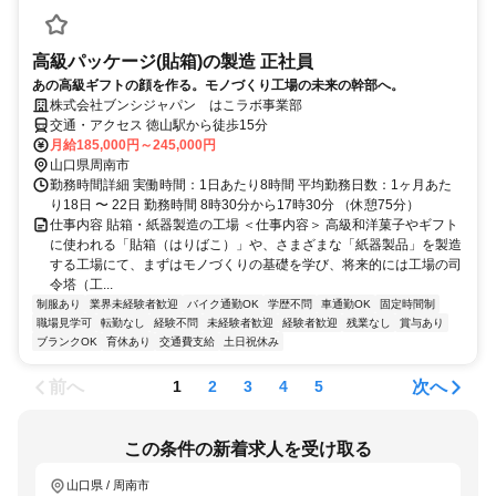
高級パッケージ(貼箱)の製造 正社員
あの高級ギフトの顔を作る。モノづくり工場の未来の幹部へ。
株式会社ブンシジャパン はこラボ事業部
交通・アクセス 徳山駅から徒歩15分
月給185,000円～245,000円
山口県周南市
勤務時間詳細 実働時間：1日あたり8時間 平均勤務日数：1ヶ月あた
り18日 〜 22日 勤務時間 8時30分から17時30分 （休憩75分）
仕事内容 貼箱・紙器製造の工場 ＜仕事内容＞ 高級和洋菓子やギフト
に使われる「貼箱（はりばこ）」や、さまざまな「紙器製品」を製造
する工場にて、まずはモノづくりの基礎を学び、将来的には工場の司
令塔（工...
制服あり
業界未経験者歓迎
バイク通勤OK
学歴不問
車通勤OK
固定時間制
職場見学可
転勤なし
経験不問
未経験者歓迎
経験者歓迎
残業なし
賞与あり
ブランクOK
育休あり
交通費支給
土日祝休み
前へ
次へ
1
2
3
4
5
この条件の新着求人を受け取る
山口県 / 周南市