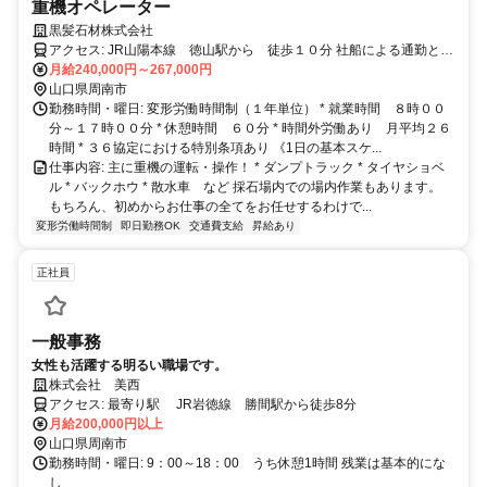
重機オペレーター
黒髪石材株式会社
アクセス: JR山陽本線 徳山駅から 徒歩１０分 社船による通勤とな
月給240,000円～267,000円
ります(片道１５分程度) 船着き場に従業員専用駐車場があります
山口県周南市
勤務時間・曜日: 変形労働時間制（１年単位） * 就業時間 ８時００
分～１７時００分 * 休憩時間 ６０分 * 時間外労働あり 月平均２６
時間 * ３６協定における特別条項あり 《1日の基本スケ...
仕事内容: 主に重機の運転・操作！ * ダンプトラック * タイヤショベ
ル * バックホウ * 散水車 など 採石場内での場内作業もあります。
もちろん、初めからお仕事の全てをお任せするわけで...
変形労働時間制
即日勤務OK
交通費支給
昇給あり
正社員
一般事務
女性も活躍する明るい職場です。
株式会社 美西
アクセス: 最寄り駅 JR岩徳線 勝間駅から徒歩8分
月給200,000円以上
山口県周南市
勤務時間・曜日: 9：00～18：00 うち休憩1時間 残業は基本的にな
し