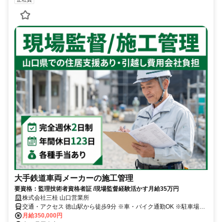
大手鉄道車両メーカーの施工管理
要資格：監理技術者資格者証 /現場監督経験活かす月給35万円
株式会社三桂 山口営業所
交通・アクセス 徳山駅から徒歩9分 ※車・バイク通勤OK ※駐車場あ
り
月給350,000円