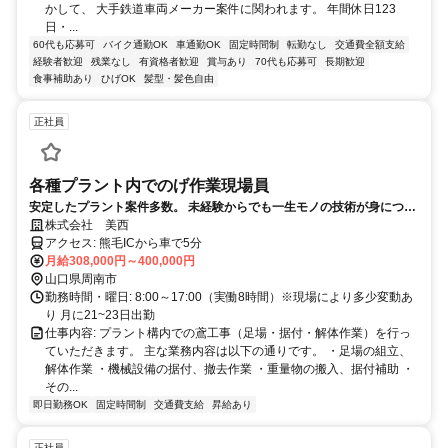
かして、 大手鉄道車両メーカー案件に関われます。 年間休日123
日・...
60代も応募可
バイク通勤OK
車通勤OK
固定時間制
転勤なし
交通費全額支給
経験者歓迎
残業なし
有資格者歓迎
賞与あり
70代も応募可
長期歓迎
食事補助あり
ひげOK
髪型・髪色自由
正社員
各種プラント内でのげ作業現場員
安定したプラント案件多数。 未経験からでも一生モノの技術が身につき
ます。
株式会社 美西
アクセス: 熊毛ICから車で5分
月給308,000円～400,000円
山口県周南市
勤務時間・曜日: 8:00～17:00（実働8時間）※現場により多少変動あ
り 月に21~23日出勤
仕事内容: プラント構内での鳶工事（足場・据付・解体作業）を行っ
ていただきます。 主な業務内容は以下の通りです。 ・足場の組立、
解体作業 ・機械設備の据付、撤去作業 ・重量物の搬入、据付補助 ・
その...
即日勤務OK
固定時間制
交通費支給
昇給あり
正社員