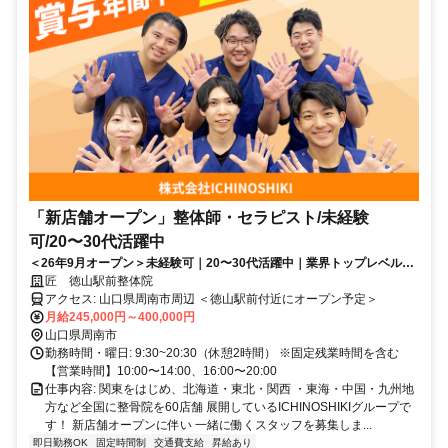
「新店舗オープン」整体師・セラピスト/未経験
可/20〜30代活躍中
＜26年9月オープン＞未経験可｜20〜30代活躍中｜業界トップレベルの
給与水準｜初回ボーナス80万円・賞与500万円の支給実績あり
匠 徳山駅前整体院
アクセス: 山口県周南市周辺 ＜徳山駅前付近にオープン予定＞
月給245,000円～400,000円
山口県周南市
勤務時間・曜日: 9:30~20:30（休憩2時間） ※固定残業時間を含む
【営業時間】10:00〜14:00、16:00〜20:00
仕事内容: 関東をはじめ、北海道・東北・関西 ・東海・中国・九州地
方など全国に整骨院を60店舗 展開しているICHINOSHIKIグループで
す！ 新店舗オープンに伴い 一緒に働くスタッフを募集しま...
即日勤務OK
固定時間制
交通費支給
昇給あり