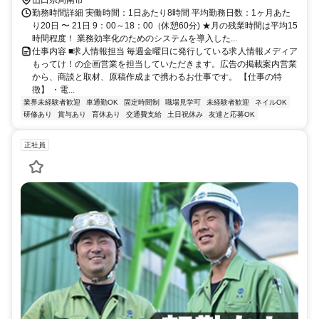
山口県周南市
勤務時間詳細 実働時間：1日あたり8時間 平均勤務日数：1ヶ月あた
り20日 〜 21日 9：00～18：00（休憩60分) ★月の残業時間は平均15
時間程度！ 業務効率化のためのシステムを導入した...
仕事内容 ■求人情報担当 毎週金曜日に発行している求人情報メディア
もってけ！の企画営業を担当していただきます。広告の掲載案内営業
から、商談と取材、原稿作成まで携わるお仕事です。 【仕事の特
徴】 ・電...
業界未経験者歓迎
車通勤OK
固定時間制
職場見学可
未経験者歓迎
ネイルOK
研修あり
賞与あり
育休あり
交通費支給
土日祝休み
友達と応募OK
正社員