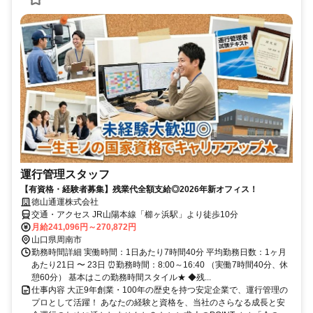
運行管理スタッフ
【有資格・経験者募集】残業代全額支給◎2026年新オフィス！
徳山通運株式会社
交通・アクセス JR山陽本線「櫛ヶ浜駅」より徒歩10分
月給241,096円～270,872円
山口県周南市
勤務時間詳細 実働時間：1日あたり7時間40分 平均勤務日数：1ヶ月
あたり21日 〜 23日 ⏰勤務時間：8:00～16:40 （実働7時間40分、休
憩60分） 基本はこの勤務時間スタイル★ ◆残...
仕事内容 大正9年創業・100年の歴史を持つ安定企業で、運行管理の
プロとして活躍！ あなたの経験と資格を、当社のさらなる成長と安