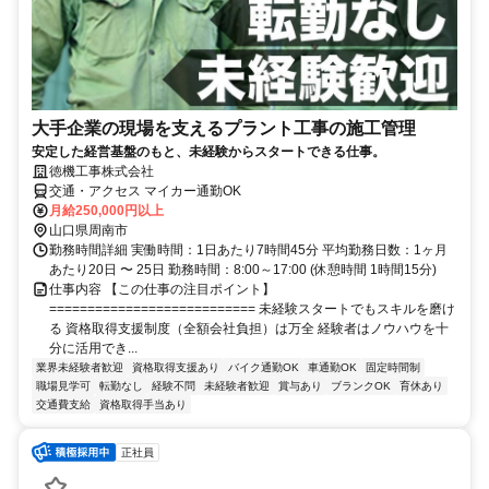
大手企業の現場を支えるプラント工事の施工管理
安定した経営基盤のもと、未経験からスタートできる仕事。
徳機工事株式会社
交通・アクセス マイカー通勤OK
月給250,000円以上
山口県周南市
勤務時間詳細 実働時間：1日あたり7時間45分 平均勤務日数：1ヶ月
あたり20日 〜 25日 勤務時間：8:00～17:00 (休憩時間 1時間15分)
仕事内容 【この仕事の注目ポイント】
=========================== 未経験スタートでもスキルを磨け
る 資格取得支援制度（全額会社負担）は万全 経験者はノウハウを十
分に活用でき...
業界未経験者歓迎
資格取得支援あり
バイク通勤OK
車通勤OK
固定時間制
職場見学可
転勤なし
経験不問
未経験者歓迎
賞与あり
ブランクOK
育休あり
交通費支給
資格取得手当あり
正社員