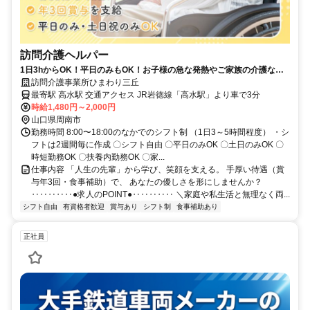
訪問介護ヘルパー
1日3hからOK！平日のみもOK！お子様の急な発熱やご家族の介護な
ど、突発的なお休みも柔軟に対応します。
訪問介護事業所ひまわり三丘
最寄駅 高水駅 交通アクセス JR岩徳線「高水駅」より車で3分
時給1,480円～2,000円
山口県周南市
勤務時間 8:00〜18:00のなかでのシフト制 （1日3～5時間程度） ・シ
フトは2週間毎に作成 〇シフト自由 〇平日のみOK 〇土日のみOK 〇
時短勤務OK 〇扶養内勤務OK 〇家...
仕事内容 「人生の先輩」から学び、笑顔を支える。 手厚い待遇（賞
与年3回・食事補助）で、 あなたの優しさを形にしませんか？
‥‥‥‥‥●求人のPOINT●‥‥‥‥‥ ＼家庭や私生活と無理なく両...
シフト自由
有資格者歓迎
賞与あり
シフト制
食事補助あり
正社員