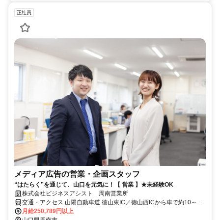
正社員
メディア広告の営業・企画スタッフ
“はたらく”を通じて、山口を元気に！【 営業 】★未経験OK
株式会社ビジネスアシスト 周南営業所
交通・アクセス 山陽自動車道 徳山東IC／徳山西ICから車で約10～15
分
月給250,789円以上