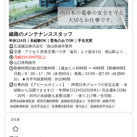
線路のメンテナンススタッフ
年休124日｜未経験OK｜普免のみでOK｜手当充実
広成建設株式会社 徳山保線作業所
交通・アクセス 防長交通バス停「遠石」より徒歩1分、徳山駅より車
で約10分
月給210,500円以上
山口県周南市
勤務時間詳細 総労働時間：1週あたり40時間 〜 40時間 【勤務時間】
日勤／8：00～17：00（休憩60分） 夜勤／22:00～翌7:00（休憩60
分） ★月平均残業時間：約20時間
仕事内容 【アピールポイント】 ・JR西日本グループの安定企業 ・未
経験から活躍できます◎ ・年間休日124日(2026年)／完全週休2日制
・20代・30代の未経験も多数活躍！ ・借り上げ寮／住宅制...
業界未経験者歓迎
変形労働時間制
資格取得支援あり
学歴不問
経験不問
未経験者歓迎
住宅手当あり
交通費全額支給
賞与あり
資格取得手当あり
正社員