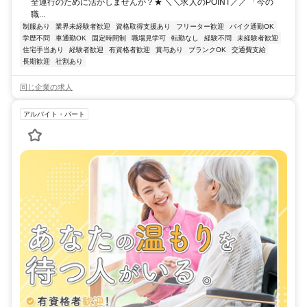
全運行のために活かしませんか？★ ＼＼求人のPOINT／／ 「今の
職...
制服あり
業界未経験者歓迎
資格取得支援あり
フリーター歓迎
バイク通勤OK
学歴不問
車通勤OK
固定時間制
職場見学可
転勤なし
経験不問
未経験者歓迎
住宅手当あり
経験者歓迎
有資格者歓迎
賞与あり
ブランクOK
交通費支給
長期歓迎
社割あり
同じ企業の求人
アルバイト・パート