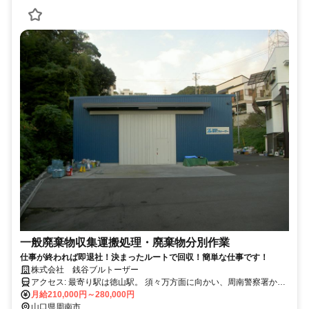
一般廃棄物収集運搬処理・廃棄物分別作業
仕事が終われば即退社！決まったルートで回収！簡単な仕事です！
株式会社 銭谷ブルトーザー
アクセス: 最寄り駅は徳山駅。 須々万方面に向かい、周南警察署から
約500メートル程度で本社が所在地です。
月給210,000円～280,000円
山口県周南市