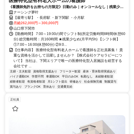
医療特化型有料老人ホームの看護師
《看護師免許をお持ちの方限定》日勤のみ｜オンコールなし｜残業少な
め(月5h)｜お客様宅への訪問なし
ナーシング夢叶
【最寄り駅】 ・長府駅 ・新下関駅 ・小月駅
月給262,000円～300,000円
山口県下関市
【勤務時間】 7:00～19:00の間でシフト制(所定労働時間8時間/休憩60
分) 総労働時間：月160時間 ★残業少なめ(月平均5h) 【シフト例】
①7:00～16:00(休憩60分) ②9:0...
【仕事内容】 医療特化型有料老人ホームで看護師を正社員募集！ 貴
重な資格を活かして活躍しませんか？ 【株式会社ケアセラピーにつ
いて】 当社は、下関エリアで唯一の医療特化型入居施設を経営する
会社です ...
主婦・主夫歓迎
資格取得支援あり
フリーター歓迎
産休・育休取得実績あり
バイク通勤OK
学歴不問
車通勤OK
平日のみOK
転勤なし
未経験者歓迎
経験者歓迎
有資格者歓迎
月1シフト提出
研修あり
社会保険完備
制服貸与
賞与あり
ブランクOK
育休あり
交通費支給
正社員