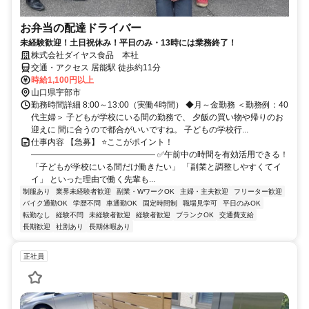
お弁当の配達ドライバー
未経験歓迎！土日祝休み！平日のみ・13時には業務終了！
株式会社ダイヤス食品 本社
交通・アクセス 居能駅 徒歩約11分
時給1,100円以上
山口県宇部市
勤務時間詳細 8:00～13:00（実働4時間） ◆月～金勤務 ＜勤務例：40
代主婦＞ 子どもが学校にいる間の勤務で、 夕飯の買い物や帰りのお
迎えに 間に合うので都合がいいですね。 子どもの学校行...
仕事内容 【急募】 ⭐ここがポイント！
――――――――――――――― ✅午前中の時間を有効活用できる！
「子どもが学校にいる間だけ働きたい」 「副業と調整しやすくてイ
イ」 といった理由で働く先輩も...
制服あり
業界未経験者歓迎
副業・WワークOK
主婦・主夫歓迎
フリーター歓迎
バイク通勤OK
学歴不問
車通勤OK
固定時間制
職場見学可
平日のみOK
転勤なし
経験不問
未経験者歓迎
経験者歓迎
ブランクOK
交通費支給
長期歓迎
社割あり
長期休暇あり
正社員