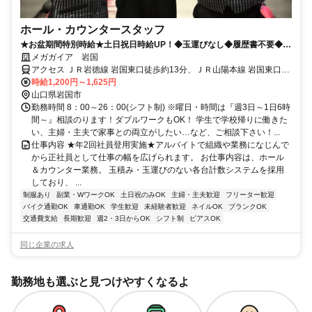
ホール・カウンタースタッフ
★お盆期間特別時給★土日祝日時給UP！◆玉運びなし◆履歴書不要◆社
員登用あり
メガガイア 岩国
アクセス ＪＲ岩徳線 岩国東口徒歩約13分、ＪＲ山陽本線 岩国東口徒
歩約13分、連絡バス 岩国徒歩約15分
時給1,200円～1,625円
山口県岩国市
勤務時間 8：00～26：00(シフト制) ※曜日・時間は『週3日～1日6時
間～』相談のります！ダブルワークもOK！ 学生で学校帰りに働きた
い、主婦・主夫で家事との両立がしたい…など、ご相談下さい！...
仕事内容 ★年2回社員登用実施★アルバイトで組織や業務になじんで
から正社員として仕事の幅を広げられます。 お仕事内容は、ホール
＆カウンター業務。 玉積み・玉運びのない各台計数システムを採用
しており、 ...
制服あり
副業・WワークOK
土日祝のみOK
主婦・主夫歓迎
フリーター歓迎
バイク通勤OK
車通勤OK
学生歓迎
未経験者歓迎
ネイルOK
ブランクOK
交通費支給
長期歓迎
週2・3日からOK
シフト制
ピアスOK
同じ企業の求人
勤務地も選ぶと見つけやすくなるよ