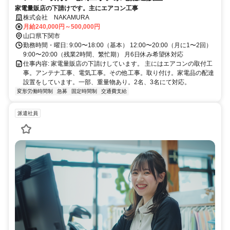
家電量販店の下請けです。主にエアコン工事
株式会社 NAKAMURA
月給240,000円～500,000円
山口県下関市
勤務時間・曜日: 9:00〜18:00（基本） 12:00〜20:00（月に1〜2回）
9:00〜20:00（残業2時間、繁忙期） 月6日休み希望休対応
仕事内容: 家電量販店の下請けしています。 主にはエアコンの取付工
事。アンテナ工事、電気工事。その他工事。取り付け。家電品の配達
設置をしています。一部、重量物あり。2名、3名にて対応。
変形労働時間制
急募
固定時間制
交通費支給
派遣社員