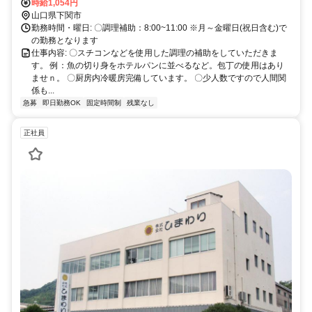
時給1,054円
山口県下関市
勤務時間・曜日: 〇調理補助：8:00~11:00 ※月～金曜日(祝日含む)で
の勤務となります
仕事内容: 〇スチコンなどを使用した調理の補助をしていただきま
す。 例：魚の切り身をホテルパンに並べるなど。包丁の使用はあり
ませｎ。 〇厨房内冷暖房完備しています。 〇少人数ですので人間関
係も...
急募
即日勤務OK
固定時間制
残業なし
正社員