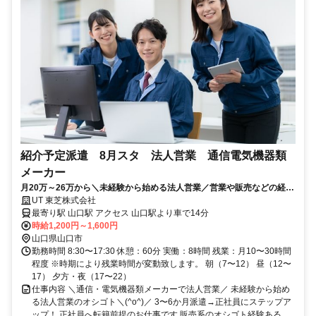
紹介予定派遣 8月スタ 法人営業 通信電気機器類
メーカー
月20万～26万から＼未経験から始める法人営業／営業や販売などの経験
ある方歓迎です
UT 東芝株式会社
最寄り駅 山口駅 アクセス 山口駅より車で14分
時給1,200円～1,600円
山口県山口市
勤務時間 8:30〜17:30 休憩：60分 実働：8時間 残業：月10〜30時間
程度 ※時期により残業時間が変動致します。 朝（7〜12） 昼（12〜
17） 夕方・夜（17〜22）
仕事内容 ＼通信・電気機器類メーカーで法人営業／ 未経験から始め
る法人営業のオシゴト＼(^o^)／ 3〜6か月派遣→正社員にステップア
ップ！ 正社員へ転籍前提のお仕事です 販売系のオシゴト経験ある...