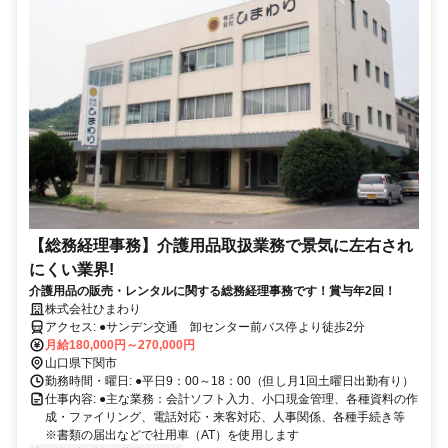
【総務経理事務】介護用品取扱業務で景気に左右され
にくい業界!
介護用品の販売・レンタルに関する総務経理事務です！賞与年2回！
株式会社ひまわり
アクセス: ●サンデン交通 卸センター前バス停より徒歩2分
月給180,000円～270,000円
山口県下関市
勤務時間・曜日: ●平日9：00～18：00（但し月1回土曜日出勤有り）
仕事内容: ●主な業務：会計ソフト入力、小口現金管理、各種資料の作
成・ファイリング、電話対応・来客対応、人事関係、各種手続き等
※書類の届出などで社用車（AT）を使用します