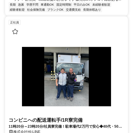
長期
急募
学歴不問
車通勤OK
固定時間制
平日のみOK
未経験者歓迎
経験者歓迎
社会保険完備
ブランクOK
交通費支給
長期休暇あり
正社員
コンビニへの配送運転手/1R寮完備
11時20分～23時20分/社員寮完備！駐車場代2万円で安心◆40代・50代
活躍中◆中型免許所持者急募◆未経験者9割以上！40代からのキャリア
株式会社HI-LINE