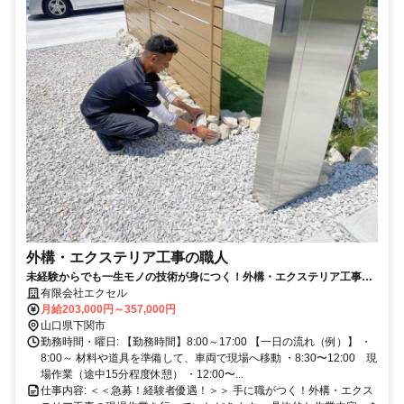
外構・エクステリア工事の職人
未経験からでも一生モノの技術が身につく！外構・エクステリア工事の
お仕事です。
有限会社エクセル
月給203,000円～357,000円
山口県下関市
勤務時間・曜日: 【勤務時間】8:00～17:00 【一日の流れ（例）】 ・
8:00～ 材料や道具を準備して、車両で現場へ移動 ・8:30〜12:00 現
場作業（途中15分程度休憩） ・12:00〜...
仕事内容: ＜＜急募！経験者優遇！＞＞ 手に職がつく！外構・エクス