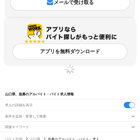
メールで受け取る
アプリを無料ダウンロード
山口県、急募のアルバイト・バイト求人情報
求人の詳細を表示
条件を追加・変更して検索
市区町村を追加・変更
関連キーワード
山口県 急募 フルリモート
岐阜県 急募急募
山口県 派遣
山口県 山口市 派遣
山口県
駅を追加・変更
バイトTOP
山口県
急募のアルバイト・バイト・求人
山口県 紹介予定派遣
山口県
すべて