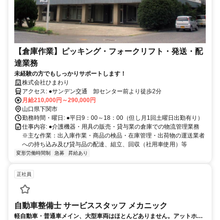
【倉庫作業】ピッキング・フォークリフト・発送・配
達業務
未経験の方でもしっかりサポートします！
株式会社ひまわり
アクセス: ●サンデン交通 卸センター前より徒歩2分
月給210,000円～290,000円
山口県下関市
勤務時間・曜日: ●平日9：00～18：00（但し月1回土曜日出勤有り）
仕事内容: ●介護機器・用具の販売・貸与業の倉庫での物流管理業務
※主な作業：出入庫作業・商品の検品・在庫管理・出荷物の運送業者
への持ち込み及び貸与品の配達、組立、回収（社用車使用）等
変形労働時間制
急募
昇給あり
正社員
自動車整備士 サービススタッフ メカニック
軽自動車・普通車メイン、大型車両はほとんどありません。アットホー