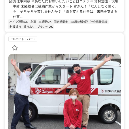
お仕事内容 ※あなたにお願いしたいことはコチラ※ 資材運搬・現場
準備 未経験者は補助作業からスタート 皆さん！「なんとなく働く」
を、そろそろ卒業しませんか？ 「街を支える仕事は、未来を支える
仕事...
バイク通勤OK
急募
車通勤OK
固定時間制
未経験者歓迎
社会保険完備
制服貸与
賞与あり
ブランクOK
アルバイト・パート