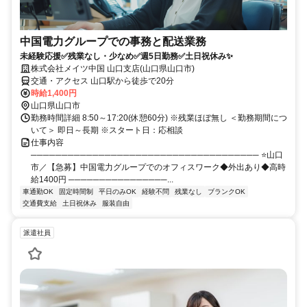
中国電力グループでの事務と配送業務
未経験応援✅残業なし・少なめ✅週5日勤務✅土日祝休み✨
株式会社メイツ中国 山口支店(山口県山口市)
交通・アクセス 山口駅から徒歩で20分
時給1,400円
山口県山口市
勤務時間詳細 8:50～17:20(休憩60分) ※残業ほぼ無し ＜勤務期間につ
いて＞ 即日～長期 ※スタート日：応相談
仕事内容
───────────────────────────────────── ⭐山口
市／【急募】中国電力グループでのオフィスワーク◆外出あり◆高時
給1400円 ────────────────...
車通勤OK
固定時間制
平日のみOK
経験不問
残業なし
ブランクOK
交通費支給
土日祝休み
服装自由
派遣社員