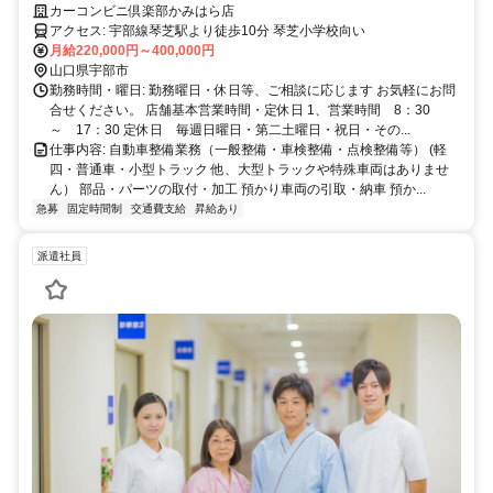
ムな職場です、お気軽にご相談ください
カーコンビニ倶楽部かみはら店
アクセス: 宇部線琴芝駅より徒歩10分 琴芝小学校向い
月給220,000円～400,000円
山口県宇部市
勤務時間・曜日: 勤務曜日・休日等、ご相談に応じます お気軽にお問
合せください。 店舗基本営業時間・定休日 1、営業時間 8：30
～ 17：30 定休日 毎週日曜日・第二土曜日・祝日・その...
仕事内容: 自動車整備業務（一般整備・車検整備・点検整備等） (軽
四・普通車・小型トラック 他、大型トラックや特殊車両はありませ
ん） 部品・パーツの取付・加工 預かり車両の引取・納車 預か...
急募
固定時間制
交通費支給
昇給あり
派遣社員