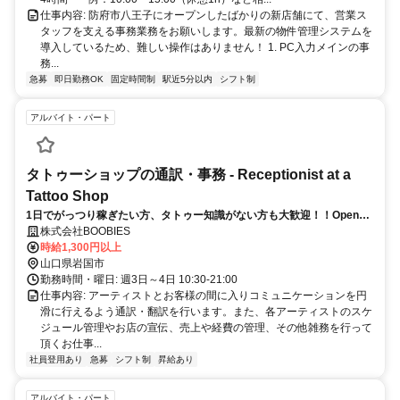
仕事内容: 防府市八王子にオープンしたばかりの新店舗にて、営業ス
タッフを支える事務業務をお願いします。最新の物件管理システムを
導入しているため、難しい操作はありません！ 1. PC入力メインの事
務...
急募
即日勤務OK
固定時間制
駅近5分以内
シフト制
アルバイト・パート
タトゥーショップの通訳・事務 - Receptionist at a
Tattoo Shop
1日でがっつり稼ぎたい方、タトゥー知識がない方も大歓迎！！Open
for anybody without experience with working in tattoo field!
株式会社BOOBIES
時給1,300円以上
山口県岩国市
勤務時間・曜日: 週3日～4日 10:30-21:00
仕事内容: アーティストとお客様の間に入りコミュニケーションを円
滑に行えるよう通訳・翻訳を行います。また、各アーティストのスケ
ジュール管理やお店の宣伝、売上や経費の管理、その他雑務を行って
頂くお仕事...
社員登用あり
急募
シフト制
昇給あり
アルバイト・パート