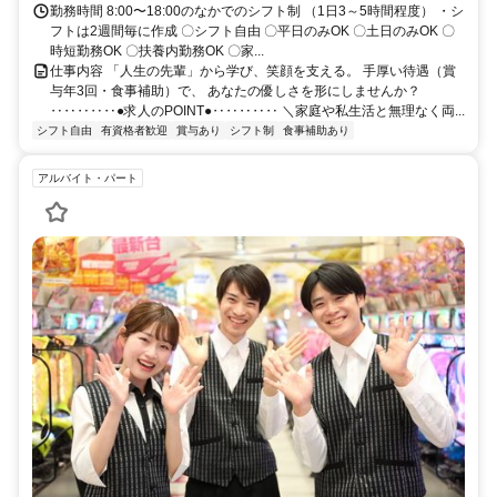
勤務時間 8:00〜18:00のなかでのシフト制 （1日3～5時間程度） ・シ
フトは2週間毎に作成 〇シフト自由 〇平日のみOK 〇土日のみOK 〇
時短勤務OK 〇扶養内勤務OK 〇家...
仕事内容 「人生の先輩」から学び、笑顔を支える。 手厚い待遇（賞
与年3回・食事補助）で、 あなたの優しさを形にしませんか？
‥‥‥‥‥●求人のPOINT●‥‥‥‥‥ ＼家庭や私生活と無理なく両...
シフト自由
有資格者歓迎
賞与あり
シフト制
食事補助あり
アルバイト・パート