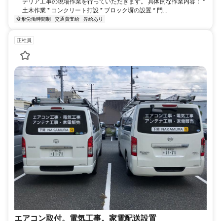
テリア工事の現場作業を行っていただきます。 具体的な作業内容： *
土木作業 * コンクリート打設 * ブロック塀の設置 * 門...
変形労働時間制
交通費支給
昇給あり
正社員
エアコン取付。電気工事。家電配送設置