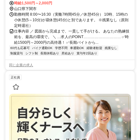
時給1,500円～2,000円
通勤OK ✓バイク通勤OK
山口県下関市
勤務時間 8:00〜16:30（実働7時間45分／休憩45分） 10時、15時の
小休憩(5～10分)が昼休憩(45分)と別であります。 ※残業なし（原則
定時退社）
仕事内容 ／ 図面から完成まで、一貫して手がける。 あなたの熟練技
術を、最高の環境で。 ＼ …求人のPOINT………………………… ✅時
給1500円～2000円の高待遇！ ✅長期バイトから...
60代も応募可
バイク通勤OK
学歴不問
車通勤OK
経験者歓迎
残業なし
制服貸与
シフト制
長期休暇あり
昇給あり
賞与年2回あり
同じ企業の求人
正社員