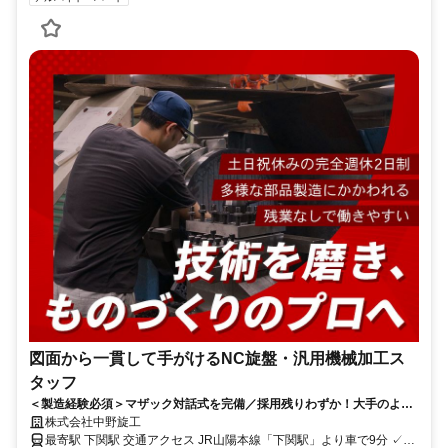
図面から一貫して手がけるNC旋盤・汎用機械加工ス
タッフ
＜製造経験必須＞マザック対話式を完備／採用残りわずか！大手のよう
な分業制はなし。週1日・4時間から腕を活かせます。
株式会社中野旋工
最寄駅 下関駅 交通アクセス JR山陽本線「下関駅」より車で9分 ✓車