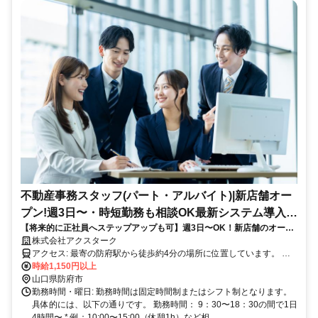
不動産事務スタッフ(パート・アルバイト)|新店舗オー
プン!週3日〜・時短勤務も相談OK最新システム導入で
【将来的に正社員へステップアップも可】週3日〜OK！新店舗のオープ
未経験でも安心|
ニング事務スタッフ
株式会社アクスターク
アクセス: 最寄の防府駅から徒歩約4分の場所に位置しています。 車
通勤も可能で、専用の駐車場をご用意しています。通勤方法やルート
時給1,150円以上
については、ご相談に応じますのでお気軽にお問い合わせください。
山口県防府市
勤務時間・曜日: 勤務時間は固定時間制またはシフト制となります。
具体的には、以下の通りです。 勤務時間： 9：30〜18：30の間で1日
4時間〜 * 例：10:00〜15:00（休憩1h）など相...