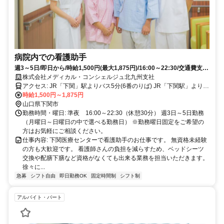
病院内での看護助手
週3～5日/即日から/時給1,500円(最大1,875円)/16:00～22:30/交通費支給
で駐車場も無料
株式会社メディカル・コンシェルジュ北九州支社
アクセス: JR「下関」駅よりバス5分(6番のりば) JR「下関駅」より徒
時給1,500円～1,875円
歩13分 自家用車、バイク、バス、自転車通勤可能です
山口県下関市
勤務時間・曜日: 準夜 16:00～22:30（休憩30分） 週3日～5日勤務
（月曜日～日曜日の中で選べる勤務日） ※勤務曜日固定をご希望の
方はお気軽にご相談ください。
仕事内容: 下関医療センターで看護助手のお仕事です。 無資格未経験
の方も大歓迎です。 看護師さんの負担を減らすため、ベッドシーツ
交換や配膳下膳など資格がなくても出来る業務を担当いただきます。
徐々に...
急募
シフト自由
即日勤務OK
固定時間制
シフト制
アルバイト・パート