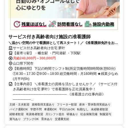
サービス付き高齢者向け施設の准看護師
＼温かい空間の中で看護師として再スタート！／《准看護師免許をお持
ちの方限定》日勤のみ｜オンコールなし｜残業少なめ｜訪問看護なし
サービス付き高齢者向け住宅 夢叶
【最寄り駅】 ・幡生駅 ・門司港駅 ・下関駅
月給240,000円～300,000円
山口県下関市
【勤務時間】 下記の時間でシフト制(所定労働時間8時間/休憩60分)
①8:30～17:30 ②9:00～18:00 総労働時間：月160時間 ★残業少なめ
(月平均5h)
【仕事内容】 ＼准看護士の資格を活かしませんか？／ 《サービス付
き高齢者向け住宅 夢叶》で准看護師を正社員募集中！
───────────────────── 《准看護士の仕事内容》
───────...
主婦・主夫歓迎
資格取得支援あり
フリーター歓迎
産休・育休取得実績あり
バイク通勤OK
学歴不問
車通勤OK
平日のみOK
転勤なし
未経験者歓迎
経験者歓迎
有資格者歓迎
月1シフト提出
研修あり
社会保険完備
制服貸与
賞与あり
ブランクOK
育休あり
交通費支給