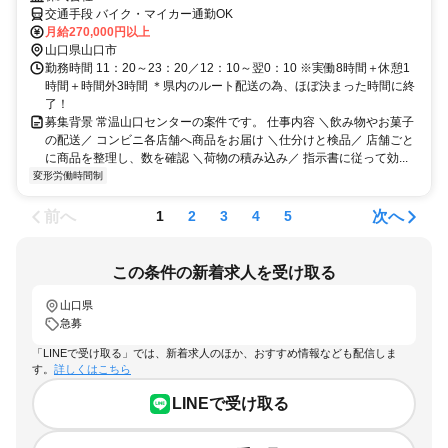
チェンジも◎
交通手段 バイク・マイカー通勤OK
月給270,000円以上
山口県山口市
勤務時間 11：20～23：20／12：10～翌0：10 ※実働8時間＋休憩1
時間＋時間外3時間 ＊県内のルート配送の為、ほぼ決まった時間に終
了！
募集背景 常温山口センターの案件です。 仕事内容 ＼飲み物やお菓子
の配送／ コンビニ各店舗へ商品をお届け ＼仕分けと検品／ 店舗ごと
に商品を整理し、数を確認 ＼荷物の積み込み／ 指示書に従って効...
変形労働時間制
前へ
次へ
1
2
3
4
5
この条件の新着求人を受け取る
山口県
急募
「LINEで受け取る」では、新着求人のほか、おすすめ情報なども配信しま
す。
詳しくはこちら
LINEで受け取る