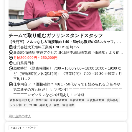
チームで取り組むガソリンスタンドスタッフ
【長門市】ノルマなし＆面接確約！40・50代も歓迎のGSスタッフ。髪
型・ピアス自由、社割も充実。
株式会社大工燃料工業所 ENEOS 仙崎 SS
最寄駅 仙崎駅 交通アクセス JR山陰本線仙崎支線「仙崎駅」より徒歩
月給200,000円～250,000円
4分 ●車通勤OK ●転勤なし
山口県長門市
勤務時間 《勤務時間例》 7:00～16:00 9:00～18:00 10:00～19:00 な
ど （実働8時間／休憩1時間） 《営業時間》 7:00～19:30 ※残業：月
平均11～2...
仕事内容 ／ ＊面接確約＊ 40代・50代からでも始められる〇 新卒や
第二新卒の方も歓迎！ ＼ ▽POINT ￣￣￣￣￣￣￣￣￣￣￣￣￣￣￣
￣￣￣￣ ✅ガソリンなどの社割あり！ ✅未経...
資格取得支援あり
学歴不問
未経験者歓迎
経験者歓迎
有資格者歓迎
賞与あり
シフト制
ピアスOK
昇給あり
髪型・髪色自由
同じ企業の求人
アルバイト・パート