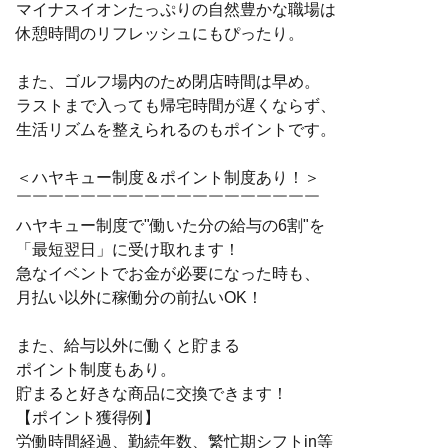
マイナスイオンたっぷりの自然豊かな職場は
休憩時間のリフレッシュにもぴったり。
また、ゴルフ場内のため閉店時間は早め。
ラストまで入っても帰宅時間が遅くならず、
生活リズムを整えられるのもポイントです。
＜ハヤキュー制度＆ポイント制度あり！＞
￣￣￣￣￣￣￣￣￣￣￣￣￣￣￣￣￣￣￣
ハヤキュー制度で"働いた分の給与の6割"を
「最短翌日」に受け取れます！
急なイベントでお金が必要になった時も、
月払い以外に稼働分の前払いOK！
また、給与以外に働くと貯まる
ポイント制度もあり。
貯まると好きな商品に交換できます！
【ポイント獲得例】
労働時間経過、勤続年数、繁忙期シフトin等