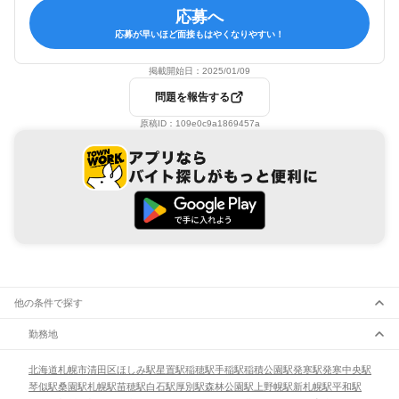
応募へ
応募が早いほど面接もはやくなりやすい！
掲載開始日：
2025/01/09
問題を報告する
原稿ID：
109e0c9a1869457a
他の条件で探す
勤務地
北海道
札幌市
清田区
ほしみ駅
星置駅
稲穂駅
手稲駅
稲積公園駅
発寒駅
発寒中央駅
琴似駅
桑園駅
札幌駅
苗穂駅
白石駅
厚別駅
森林公園駅
上野幌駅
新札幌駅
平和駅