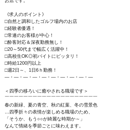
お店です。
《求人のポイント》
□自然と調和したゴルフ場内のお店
□経験者優遇！
□常連のお客様が中心！
□酔客対応＆深夜勤務無し！
□20～50代まで幅広く活躍中！
□高校生OK◎初バイトにピッタリ！
□時給1200円以上
□週2日～、1日6ｈ勤務！
―・―・―・―・―・―・―・―・―・―
＜四季の移ろいに癒やされる職場です＞
￣￣￣￣￣￣￣￣￣￣￣￣￣￣￣￣￣￣￣￣
春の新緑、夏の青空、秋の紅葉、冬の雪景色
…四季折々の表情が楽しめる職場のため、
「そうか、もう○○が綺麗な時期か～」
なんて情緒を季節ごとに味わえます。