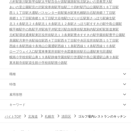
八軒駅
新川駅
新琴似駅
太平駅
百合が原駅
篠路駅
拓北駅
あいの里教育大駅
あいの里公園駅
宮の沢駅
発寒南駅
琴似駅
二十四軒駅
円山公園駅
西１８丁目駅
西１１丁目駅
大通駅
バスセンター前駅
菊水駅
東札幌駅
白石駅
南郷７丁目駅
南郷１３丁目駅
南郷１８丁目駅
大谷地駅
ひばりが丘駅
新さっぽろ駅
麻生駅
北３４条駅
北２４条駅
北１８条駅
北１２条駅
さっぽろ駅
すすきの駅
中島公園駅
幌平橋駅
中の島駅
平岸駅
南平岸駅
澄川駅
自衛隊前駅
真駒内駅
栄町駅
新道東駅
元町駅
環状通東駅
東区役所前駅
北１３条東駅
豊水すすきの駅
学園前駅
豊平公園駅
美園駅
月寒中央駅
福住駅
西４丁目駅
西８丁目駅
中央区役所前駅
西１５丁目駅
西線６条駅
西線９条旭山公園通駅
西線１１条駅
西線１４条駅
西線１６条駅
ロープウェイ入口駅
電車事業所前駅
中央図書館前駅
石山通駅
東屯田通駅
幌南小学校前駅
山鼻１９条駅
静修学園前駅
行啓通駅
中島公園通駅
山鼻９条駅
東本願寺前駅
資生館小学校前駅
狸小路駅
職種
特徴
雇用形態
キーワード
バイトTOP
北海道
札幌市
清田区
ゴルフ場内レストランのキッチン