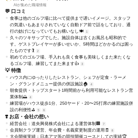
AIが集めた職場情報
💬 口コミ
食事は他のゴルフ場に比べて提供まで遅いイメージ。スタッフ
の気遣いもあまりされていなく自動ドア前で話をしており、通
行の妨げになっていてもお構いなし🍽️
1
久々のツキサップでした。施設自体は古くお風呂も昭和的で
す。ゲストプレイヤーが多いせいか、5時間ほどかかるのは困っ
たものです🏌️
2
初めてのゴルフ場、手入れも良く食事も美味しくまた来たくな
るゴルフ場、練習してまた来ます👍
3
💡 特徴
ハウス内にゆったりしたレストラン、シェフが定食・ラーメ
ン・グランドメニュー提供の併設施設🏠
4
朝食提供・トップスタート1時間前から利用可能なレストラン営
業体制🌅
4
練習場がハウス徒歩1分、250ヤード・20〜25打席の練習施設併
設の利便性⛳
5
6
❣️ お店・会社の想い
経営会社：道央興発株式会社による運営体制🏢
7
会員制クラブ運営、年会費・名義変更制度の運用🧾
8
大会開催実績：日本アマ等の競技開催コースとしての実績🏆