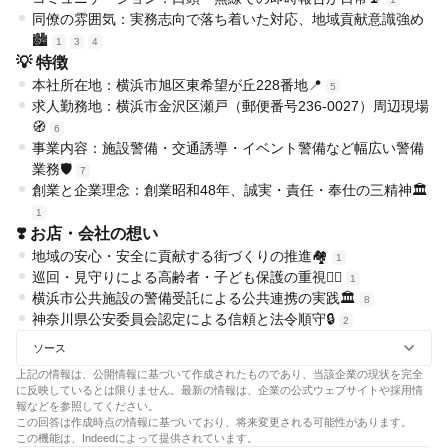
同僚の雰囲気：実務志向で落ち着いた対応、地域貢献意識強め
🏙️
1
3
4
💡 特徴
本社所在地：横浜市旭区東希望が丘228番地📍
5
求人勤務地：横浜市金沢区瀬戸（郵便番号236-0027）周辺現場
🧭
6
事業内容：施設警備・交通誘導・イベント警備など幅広い警備
業務🛡️
7
創業と企業理念：創業昭和48年、誠実・責任・奉仕の三精神🏛️
1
❣️ お店・会社の想い
地域の安心・安全に貢献する街づくりの推進🏘️
1
巡回・見守りによる高齢者・子ども保護の重視👮‍♂️
1
横浜市公共施設の警備受託による公共連携の実践🏛️
8
神奈川県公安委員会認定による信頼と法令順守🔒
2
ソース
上記の情報は、公開情報に基づいて作成されたものであり、当該企業の現状を完全
に反映しているとは限りません。最新の情報は、企業の公式ウェブサイトや採用情
報などを参照してください。
この回答は作成時点の情報に基づいており、将来変更される可能性があります。
この機能は、Indeedによって提供されています。