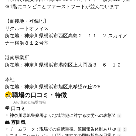
※1階にコンビニとファーストフードが並んでいます
【面接地・登録地】
リクルートオフィス
所在地：神奈川県横浜市西区高島２－１１－２ スカイメ
ナー横浜８１２号室
港南事業所
所在地：神奈川県横浜市港南区上大岡西３－６－１２
本社
所在地：神奈川県横浜市旭区東希望が丘228
職場の口コミ・特徴
AIが集めた職場情報
💬 口コミ
神奈川県旭警察署より地域防犯に対する功労への表彰🏅
1
👥 雰囲気
チームワーク：現場での連携重視、巡回報告体制あり🤝
1
2
コミュニケーション：口頭・無線での即時報告が日常📡
1