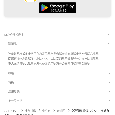
他の条件で探す
勤務地
神奈川県
横浜市
金沢区
京急富岡駅
能見台駅
金沢文庫駅
金沢八景駅
六浦駅
南部市場駅
鳥浜駅
並木北駅
並木中央駅
幸浦駅
産業振興センター駅
福浦駅
市大医学部駅
八景島駅
海の公園柴口駅
海の公園南口駅
野島公園駅
職種
特徴
雇用形態
キーワード
バイトTOP
神奈川県
横浜市
金沢区
交通誘導警備スタッフ(横浜市