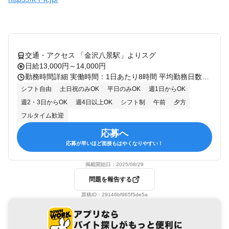
交通・アクセス 「金沢八景駅」よりスグ
日給13,000円～14,000円
勤務時間詳細 実働時間：1日あたり8時間 平均勤務日数：1ヶ月あたり8日 〜 12日 9:00～18:00 （実働8時間） ※勤務日数はお気軽にご相談ください！
シフト自由
土日祝のみOK
平日のみOK
週1日からOK
週2・3日からOK
週4日以上OK
シフト制
午前
夕方
フルタイム歓迎
応募へ
応募が早いほど面接もはやくなりやすい！
掲載開始日：
2025/08/29
問題を報告する
原稿ID：
29146bf965f5de5a