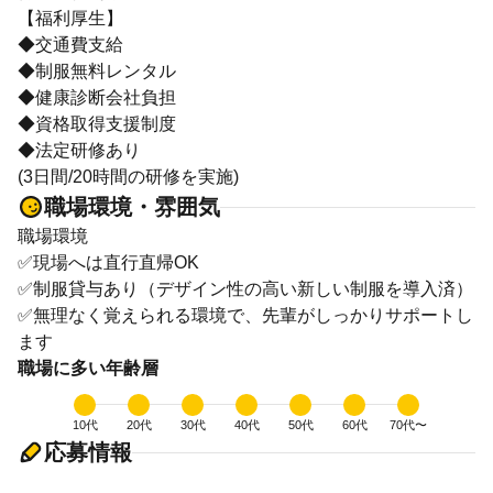
【福利厚生】
◆交通費支給
◆制服無料レンタル
◆健康診断会社負担
◆資格取得支援制度
◆法定研修あり
(3日間/20時間の研修を実施)
職場環境・雰囲気
職場環境
✅現場へは直行直帰OK
✅制服貸与あり（デザイン性の高い新しい制服を導入済）
✅無理なく覚えられる環境で、先輩がしっかりサポートし
ます
職場に多い年齢層
10代
20代
30代
40代
50代
60代
70代〜
応募情報