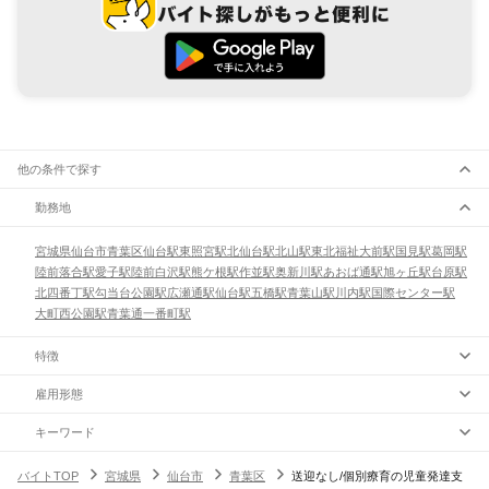
他の条件で探す
勤務地
宮城県
仙台市
青葉区
仙台駅
東照宮駅
北仙台駅
北山駅
東北福祉大前駅
国見駅
葛岡駅
陸前落合駅
愛子駅
陸前白沢駅
熊ケ根駅
作並駅
奥新川駅
あおば通駅
旭ヶ丘駅
台原駅
北四番丁駅
勾当台公園駅
広瀬通駅
仙台駅
五橋駅
青葉山駅
川内駅
国際センター駅
大町西公園駅
青葉通一番町駅
特徴
雇用形態
キーワード
バイトTOP
宮城県
仙台市
青葉区
送迎なし/個別療育の児童発達支