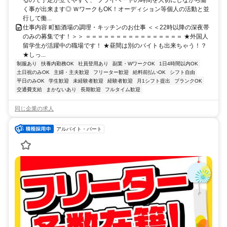
るので予定が立てやすく、 プライベートの時間を大切にしながら働
く事が出来ます◎ ＷワークもOK！オーディション等個人の活動と並
行して働...
仕事内容 町鮨酒場の調理・キッチンのお仕事 ＜＜22時以降の深夜帯
のみの募集です！＞＞ ＝＝＝＝＝＝＝＝＝＝＝＝＝＝＝＝ ★外国人
留学生が活躍中の職場です！ ★昼間は別のバイトも出来ちゃう！？
★しっ...
制服あり
扶養内勤務OK
社員登用あり
副業・WワークOK
1日4時間以内OK
土日祝のみOK
主婦・主夫歓迎
フリーター歓迎
給料前払いOK
シフト自由
平日のみOK
学生歓迎
未経験者歓迎
経験者歓迎
月1シフト提出
ブランクOK
交通費支給
まかないあり
長期歓迎
フルタイム歓迎
同じ企業の求人
アルバイト・パート