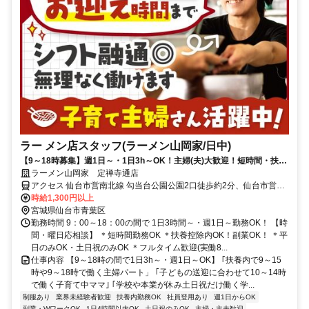
ラー メン店スタッフ(ラーメン山岡家/日中)
【9～18時募集】週1日～・1日3h～OK！主婦(夫)大歓迎！短時間・扶養
内勤務OK！
ラーメン山岡家 定禅寺通店
アクセス 仙台市営南北線 勾当台公園公園2口徒歩約2分、仙台市営南
北線 広瀬通西6口徒歩約7分、仙台市営東西線 青葉通一番町北1口徒
時給1,300円以上
歩約10分 勾当台公園駅より徒歩2分
宮城県仙台市青葉区
勤務時間 9：00～18：00の間で 1日3時間～・週1日～勤務OK！ 【時
間・曜日応相談】 ＊短時間勤務OK ＊扶養控除内OK！副業OK！ ＊平
日のみOK・土日祝のみOK ＊フルタイム歓迎(実働8...
仕事内容 【9～18時の間で1日3h～・週1日～OK】 ｢扶養内で9～15
時や9～18時で働く主婦パート」 ｢子どもの送迎に合わせて10～14時
で働く子育て中ママ｣ ｢学校や本業が休み土日祝だけ働く学...
制服あり
業界未経験者歓迎
扶養内勤務OK
社員登用あり
週1日からOK
副業・WワークOK
1日4時間以内OK
土日祝のみOK
主婦・主夫歓迎