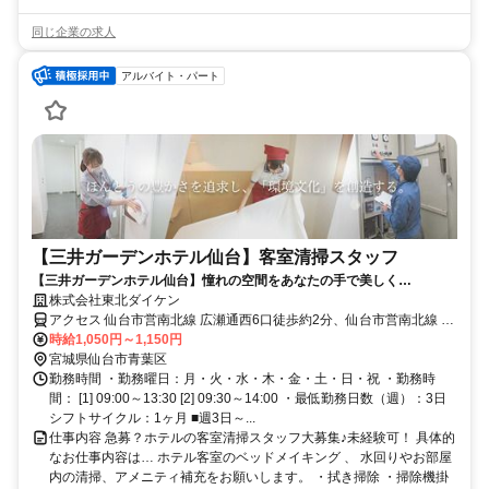
同じ企業の求人
アルバイト・パート
【三井ガーデンホテル仙台】客室清掃スタッフ
【三井ガーデンホテル仙台】憧れの空間をあなたの手で美しく…
株式会社東北ダイケン
アクセス 仙台市営南北線 広瀬通西6口徒歩約2分、仙台市営南北線 勾
当台公園南4口徒歩約4分、ＪＲ仙石線 あおば通出入口1徒歩約7分
時給1,050円～1,150円
宮城県仙台市青葉区
勤務時間 ・勤務曜日：月・火・水・木・金・土・日・祝 ・勤務時
間： [1] 09:00～13:30 [2] 09:30～14:00 ・最低勤務日数（週）：3日
シフトサイクル：1ヶ月 ■週3日～...
仕事内容 急募？ホテルの客室清掃スタッフ大募集♪未経験可！ 具体的
なお仕事内容は… ホテル客室のベッドメイキング 、 水回りやお部屋
内の清掃、アメニティ補充をお願いします。 ・拭き掃除 ・掃除機掛