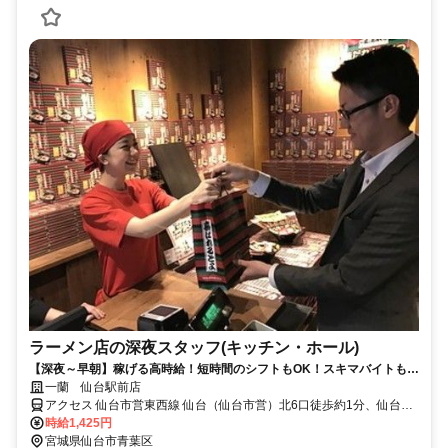
ラーメン店の深夜スタッフ(キッチン・ホール)
【深夜～早朝】稼げる高時給！短時間のシフトもOK！スキマバイトも日
払いも可・髪色自由！
一蘭 仙台駅前店
アクセス 仙台市営東西線 仙台（仙台市営）北6口徒歩約1分、仙台市
営南北線 仙台（仙台市営）北6口徒歩約1分、ＪＲ仙石線 あおば通エ
時給1,425円
レベータ出入口徒歩約2分
宮城県仙台市青葉区