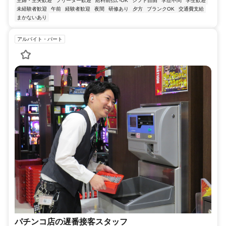
主婦・主夫歓迎
フリーター歓迎
給料前払いOK
シフト自由
学歴不問
学生歓迎
未経験者歓迎
午前
経験者歓迎
夜間
研修あり
夕方
ブランクOK
交通費支給
まかないあり
アルバイト・パート
パチンコ店の遅番接客スタッフ