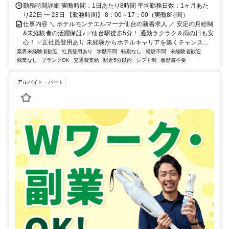
勤務時間詳細 実働時間：1日あたり8時間 平均勤務日数：1ヶ月あた
り22日 〜 23日 【勤務時間】 8：00～17：00（実働8時間）
仕事内容 ＼ ホテルモンテエルマーナ仙台の新着求人 ／ 安定の月給制
&未経験者の活躍保証♪ ✅仙台駅徒歩5分！ 通勤ラクラク＆雨の日も安
心！ ✅正社員登用あり 未経験からホテルキャリアを築くチャンス...
業界未経験者歓迎
社員登用あり
学歴不問
転勤なし
経験不問
未経験者歓迎
残業なし
ブランクOK
交通費支給
駅近5分以内
シフト制
履歴書不要
アルバイト・パート