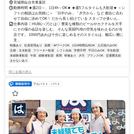
宮城県仙台市青葉区
勤務時間 ★週2日～、1日4h～OK★ ★週5フルタイムも大歓迎★ ＜シ
フトの相談はお気軽に＞ 「日中のみ」「夕方から」など 都合に合わ
せて自由に決めてOK！ だから長く続けている スタッフが多いん...
仕事内容 ◇HUB(ハブ)とは◇ 豊富な種類のビールやカクテルを片手
にその場の会話を楽しむ。 そんな英国PUBの空気を味わえるのが当
店です。 1000円あれば十分に楽しめるそのスタイルは、幅広い層に
支...
制服あり
社員登用あり
副業・WワークOK
1日4時間以内OK
土日祝のみOK
主婦・主夫歓迎
フリーター歓迎
シフト自由
学歴不問
平日のみOK
学生歓迎
未経験者歓迎
午前
経験者歓迎
夜間
研修あり
夕方
ブランクOK
交通費支給
まかないあり
同じ企業の求人
アルバイト・パート