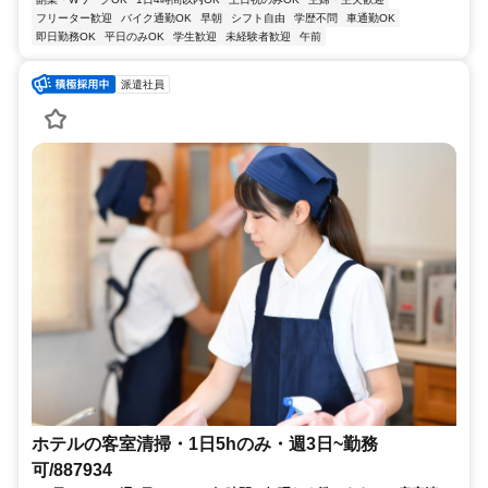
フリーター歓迎
バイク通勤OK
早朝
シフト自由
学歴不問
車通勤OK
即日勤務OK
平日のみOK
学生歓迎
未経験者歓迎
午前
派遣社員
ホテルの客室清掃・1日5hのみ・週3日~勤務
可/887934