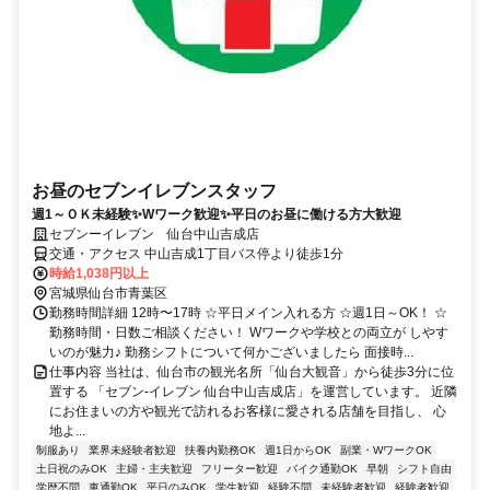
お昼のセブンイレブンスタッフ
週1～ＯＫ未経験✨Wワーク歓迎✨平日のお昼に働ける方大歓迎
セブンーイレブン 仙台中山吉成店
交通・アクセス 中山吉成1丁目バス停より徒歩1分
時給1,038円以上
宮城県仙台市青葉区
勤務時間詳細 12時〜17時 ☆平日メイン入れる方 ☆週1日～OK！ ☆
勤務時間・日数ご相談ください！ Wワークや学校との両立が しやす
いのが魅力♪ 勤務シフトについて何かございましたら 面接時...
仕事内容 当社は、仙台市の観光名所「仙台大観音」から徒歩3分に位
置する 「セブン-イレブン 仙台中山吉成店」を運営しています。 近隣
にお住まいの方や観光で訪れるお客様に愛される店舗を目指し、 心
地よ...
制服あり
業界未経験者歓迎
扶養内勤務OK
週1日からOK
副業・WワークOK
土日祝のみOK
主婦・主夫歓迎
フリーター歓迎
バイク通勤OK
早朝
シフト自由
学歴不問
車通勤OK
平日のみOK
学生歓迎
経験不問
未経験者歓迎
経験者歓迎