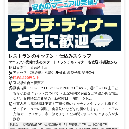
レストランのキッチン・仕込みスタッフ
マニュアル完備で安心スタート！ランチもディナーも歓迎♪未経験から始
められます！
はま寿司 仙台愛子店
アクセス 【車通勤応相談】JR仙山線 愛子駅 徒歩3分
時給1,100円以上
宮城県仙台市青葉区
勤務時間 9:00～17:00 17:00～21:00 ※1日4h～、週3日～OK 土日ど
ちらか必須 ＊シフトについて ・上記時間の前後など希望がある場合
など、面接時にご希望の「勤務曜日・時間」をお...
仕事内容 ＼調理経験不要！丁寧指導のキッチンスタッフ／ お寿司や
サイドメニューの調理、 食器洗いなどをお願いします。 マニュアル
完備で、 ゼロから丁寧に教えます！ 短期間で独り立ちできる方が多
数◎ ...
制服あり
扶養内勤務OK
社員登用あり
1日4時間以内OK
土日祝のみOK