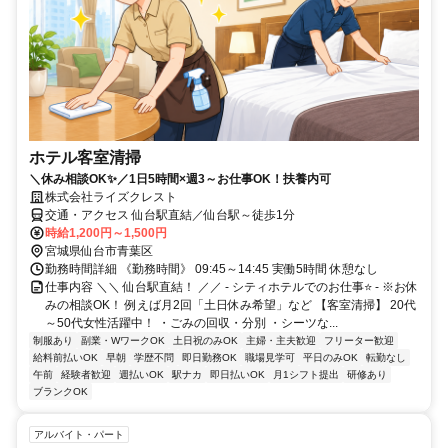
ホテル客室清掃
＼休み相談OK✨／1日5時間×週3～お仕事OK！扶養内可
株式会社ライズクレスト
交通・アクセス 仙台駅直結／仙台駅～徒歩1分
時給1,200円～1,500円
宮城県仙台市青葉区
勤務時間詳細 《勤務時間》 09:45～14:45 実働5時間 休憩なし
仕事内容 ＼＼ 仙台駅直結！ ／／ - シティホテルでのお仕事⭐ - ※お休
みの相談OK！ 例えば月2回「土日休み希望」など 【客室清掃】 20代
～50代女性活躍中！ ・ごみの回収・分別 ・シーツな...
制服あり
副業・WワークOK
土日祝のみOK
主婦・主夫歓迎
フリーター歓迎
給料前払いOK
早朝
学歴不問
即日勤務OK
職場見学可
平日のみOK
転勤なし
午前
経験者歓迎
週払いOK
駅ナカ
即日払いOK
月1シフト提出
研修あり
ブランクOK
アルバイト・パート