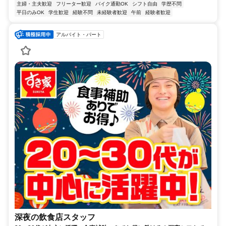
主婦・主夫歓迎
フリーター歓迎
バイク通勤OK
シフト自由
学歴不問
平日のみOK
学生歓迎
経験不問
未経験者歓迎
午前
経験者歓迎
アルバイト・パート
深夜の飲食店スタッフ