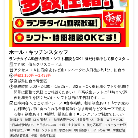
ホール・キッチンスタッフ
ランチタイム勤務大歓迎・シフト相談もOK！昼だけ集中して稼ぐスタイ
ルが実現できる◎
すき家 仙台クリスロード店
アクセス ＪＲ仙石線 あおば通エレベータ出入口徒歩約1分、仙台市営
南北線 仙台（仙台市営）北6口徒歩約2分、仙台市営東西線 仙台（仙
時給1,150円～1,438円
台市営）北6口徒歩約2分 あおば通駅徒歩2分、広瀬通駅徒歩3分
宮城県仙台市青葉区
勤務時間 5:00～24:00 ※1日2h～、週2日～OK ※勤務シフトや勤務時
間帯は面接で気軽にご相談ください！ ※高校生シフトは21時まで(深
夜勤務発生を防ぐため) ・シフトは自己申告制です。 ...
仕事内容 ＼ここがポイント／ ■食事補助、割引制度あり！ └すき家の
お料理がお得に食べられる食事補助や はま寿司などグループで使え
る割引制度あり！ ■髪型、髪色自由！ ■ランクアップ制度でしっか...
制服あり
短期（3ヵ月以内）
扶養内勤務OK
社員登用あり
副業・WワークOK
1日4時間以内OK
土日祝のみOK
主婦・主夫歓迎
60代も応募可
フリーター歓迎
給料前払いOK
早朝
シフト自由
学歴不問
即日勤務OK
平日のみOK
学生歓迎
未経験者歓迎
午前
経験者歓迎