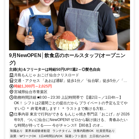
9月NewOPEN│飲食店のホールスタッフ(オープニン
グ)
主婦(夫)＆フリーターは時給50円UP!!週2～◎髪色自由
月島もんじゃ おこげ 仙台クリスロード
交通・アクセス 「あおば通駅」徒歩1分／「仙台駅」徒歩5分／「青
葉通一番町駅」徒歩3分／「広瀬通駅」徒歩4分
時給1,300円～2,025円
宮城県仙台市青葉区
勤務時間詳細 ■8:00～23:30 上記時間帯で 【週2日～／1日4h～】
OK！ シフトは2週間ごとの提出だから プライベートの予定も立てや
すい◎ ＊ 終電考慮します！ ＊ ラストまで働ける方歓...
仕事内容 東京で行列ができる もんじゃ焼き専門店「おこげ」が 2026
年9月、ついに仙台にNewOPEN!! ゼロから駆け抜ける、 青春みたい
な時間が待ってる―― 今がチャンス!! 【80名】のオ...
制服あり
業界未経験者歓迎
ランチタイム
扶養内勤務OK
社員登用あり
副業・WワークOK
1日4時間以内OK
隔週シフト提出
土日祝のみOK