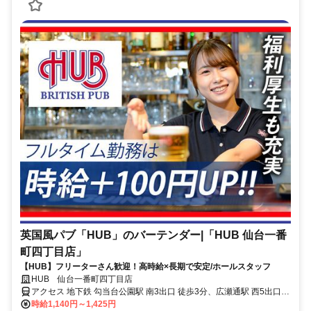
英国風パブ「HUB」のバーテンダー|「HUB 仙台一番
町四丁目店」
【HUB】フリーターさん歓迎！高時給×長期で安定/ホールスタッフ
HUB 仙台一番町四丁目店
アクセス 地下鉄 勾当台公園駅 南3出口 徒歩3分、広瀬通駅 西5出口
徒歩4分
時給1,140円～1,425円