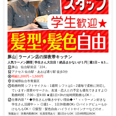
豚山│ラーメン店の深夜帯キッチン
人気ラーメン調理│学生さん大注目！絶品まかないが１円│週1日～＆3h
～│残業なし│髪色自由
豚山 仙台駅前店「224」
アクセス 仙台駅・あおば通り駅 徒歩3分
時給1,200円～1,500円
宮城県仙台市青葉区
勤務時間 シフトサイクル：1週間 シフトは1～2週毎で柔軟に対応し
ています♪ 授業やサークル、友達・恋人との予定も優先できますよ◎
勤務時間：7:00～翌4:00 ★週1日×3hの短時間勤務もOK！...
仕事内容 *＊◆学生さんが働きやすい理由◆＊* ＜＜ラーメン好きな
学生さん活躍中＞＞ ◎週1～、1日3h勤務OK♪ ◎バイトデビューもか
けもちもOK！ ◎髪型・髪色自由 ハイライトやインナーなどのオ...
制服あり
扶養内勤務OK
社員登用あり
週1日からOK
1日4時間以内OK