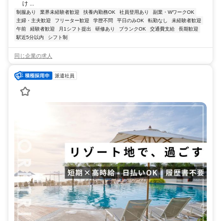
け ...
制服あり
業界未経験者歓迎
扶養内勤務OK
社員登用あり
副業・WワークOK
主婦・主夫歓迎
フリーター歓迎
学歴不問
平日のみOK
転勤なし
未経験者歓迎
午前
経験者歓迎
月1シフト提出
研修あり
ブランクOK
交通費支給
長期歓迎
駅近5分以内
シフト制
同じ企業の求人
派遣社員