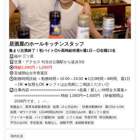
居酒屋のホールキッチンスタッフ
集まり次第終了！初バイト◎✨高時給待遇✨週1日～◎在籍13名
福や 三ツ星
交通・アクセス 勾当台公園駅から徒歩3分
時給1,080円～1,600円
宮城県仙台市青葉区
勤務時間詳細 ＜勤務時間＞16:00～24:00 ★1日3時間～8時間、週1日
～OK ★短期もOK ★シフトはお気軽にご相談ください◎
仕事内容 ===================== ⭐急募！新しい仲間を大募集⭐
===================== 時給 1,080円〜1,600円 （研修期間は
1038円です。） ✅...
制服あり
業界未経験者歓迎
短期（3ヵ月以内）
扶養内勤務OK
週1日からOK
副業・WワークOK
1日4時間以内OK
土日祝のみOK
週1シフト提出
フリーター歓迎
バイク通勤OK
短期
シフト自由
学歴不問
即日勤務OK
平日のみOK
学生歓迎
転勤なし
経験不問
未経験者歓迎
契約社員