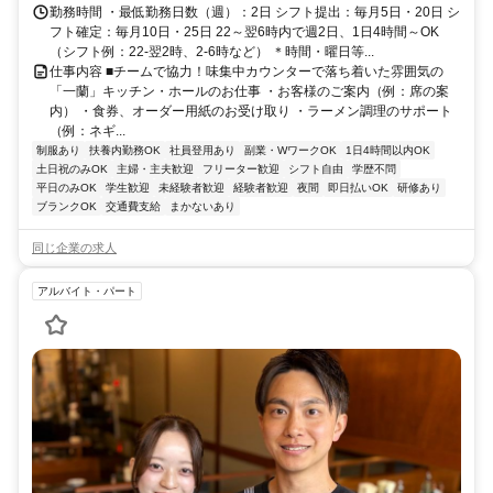
勤務時間 ・最低勤務日数（週）：2日 シフト提出：毎月5日・20日 シ
フト確定：毎月10日・25日 22～翌6時内で週2日、1日4時間～OK
（シフト例：22-翌2時、2-6時など） ＊時間・曜日等...
仕事内容 ■チームで協力！味集中カウンターで落ち着いた雰囲気の
「一蘭」キッチン・ホールのお仕事 ・お客様のご案内（例：席の案
内） ・食券、オーダー用紙のお受け取り ・ラーメン調理のサポート
（例：ネギ...
制服あり
扶養内勤務OK
社員登用あり
副業・WワークOK
1日4時間以内OK
土日祝のみOK
主婦・主夫歓迎
フリーター歓迎
シフト自由
学歴不問
平日のみOK
学生歓迎
未経験者歓迎
経験者歓迎
夜間
即日払いOK
研修あり
ブランクOK
交通費支給
まかないあり
同じ企業の求人
アルバイト・パート