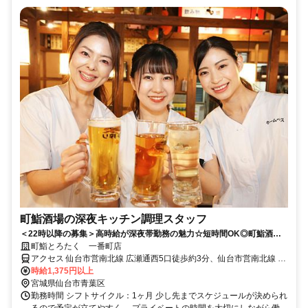
町鮨酒場の深夜キッチン調理スタッフ
＜22時以降の募集＞高時給が深夜帯勤務の魅力☆短時間OK◎町鮨酒場
とろたくのキッチン調理
町鮨とろたく 一番町店
アクセス 仙台市営南北線 広瀬通西5口徒歩約3分、仙台市営南北線 勾
当台公園南3口徒歩約4分、仙台市営東西線 青葉通一番町北1口徒歩約
時給1,375円以上
4分
宮城県仙台市青葉区
勤務時間 シフトサイクル：1ヶ月 少し先までスケジュールが決められ