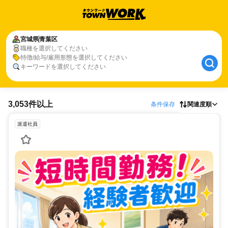
宮城県
青葉区
職種を選択してください
特徴/給与/雇用形態を選択してください
キーワードを選択してください
3,053件以上
条件保存
関連度順
派遣社員