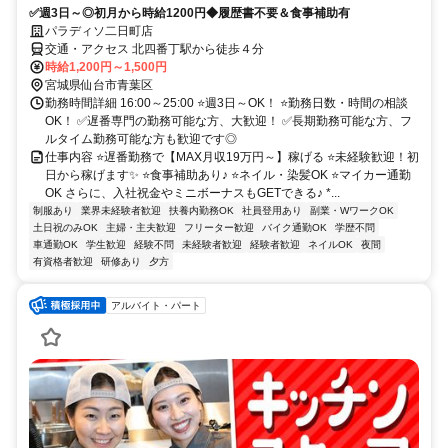
✅週3日～◎初月から時給1200円◆履歴書不要＆食事補助有
パラディソ二日町店
交通・アクセス 北四番丁駅から徒歩４分
時給1,200円～1,500円
宮城県仙台市青葉区
勤務時間詳細 16:00～25:00 ⭐週3日～OK！ ⭐勤務日数・時間の相談
OK！ ✅遅番専門の勤務可能な方、大歓迎！ ✅長期勤務可能な方、フ
ルタイム勤務可能な方も歓迎です◎
仕事内容 ⭐遅番勤務で【MAX月収19万円～】稼げる ⭐未経験歓迎！初
日から稼げます✨ ⭐食事補助あり♪ ⭐ネイル・染髪OK ⭐マイカー通勤
OK さらに、入社祝金やミニボーナスもGETできる♪ *...
制服あり
業界未経験者歓迎
扶養内勤務OK
社員登用あり
副業・WワークOK
土日祝のみOK
主婦・主夫歓迎
フリーター歓迎
バイク通勤OK
学歴不問
車通勤OK
学生歓迎
経験不問
未経験者歓迎
経験者歓迎
ネイルOK
夜間
有資格者歓迎
研修あり
夕方
アルバイト・パート