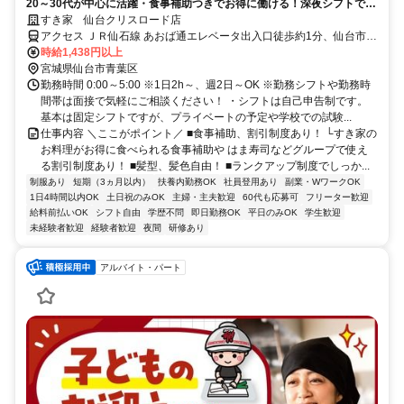
20～30代が中心に活躍・食事補助つきでお得に働ける！深夜シフトで稼
ぎませんか◎
すき家 仙台クリスロード店
アクセス ＪＲ仙石線 あおば通エレベータ出入口徒歩約1分、仙台市営
南北線 仙台（仙台市営）北6口徒歩約2分、仙台市営東西線 仙台（仙
時給1,438円以上
台市営）北6口徒歩約2分 あおば通駅徒歩2分、広瀬通駅徒歩3分
宮城県仙台市青葉区
勤務時間 0:00～5:00 ※1日2h～、週2日～OK ※勤務シフトや勤務時
間帯は面接で気軽にご相談ください！ ・シフトは自己申告制です。
基本は固定シフトですが、プライベートの予定や学校での試験...
仕事内容 ＼ここがポイント／ ■食事補助、割引制度あり！ └すき家の
お料理がお得に食べられる食事補助や はま寿司などグループで使え
る割引制度あり！ ■髪型、髪色自由！ ■ランクアップ制度でしっか...
制服あり
短期（3ヵ月以内）
扶養内勤務OK
社員登用あり
副業・WワークOK
1日4時間以内OK
土日祝のみOK
主婦・主夫歓迎
60代も応募可
フリーター歓迎
給料前払いOK
シフト自由
学歴不問
即日勤務OK
平日のみOK
学生歓迎
未経験者歓迎
経験者歓迎
夜間
研修あり
アルバイト・パート