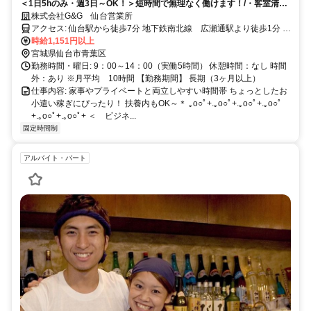
＜1日5hのみ・週3日～OK！＞短時間で無理なく働けます！/・客室清掃
の実務経験がある方→未経験の方もご相談ください！/仙台駅から徒歩7
株式会社G&G 仙台営業所
分 広瀬通駅より徒歩1分錦町公園から徒歩3分バイク・自転車での通勤
アクセス: 仙台駅から徒歩7分 地下鉄南北線 広瀬通駅より徒歩1分 錦
OK！/！日払いOK⭕️＜おうちでラクラクWEB登録⭐️履歴書不要♪＞
時給1,151円以上
町公園から徒歩3分 バイク・公共交通機関・自転車での通勤OK！
宮城県仙台市青葉区
勤務時間・曜日: 9：00～14：00（実働5時間） 休憩時間：なし 時間
外：あり ※月平均 10時間 【勤務期間】 長期（3ヶ月以上）
仕事内容: 家事やプライベートと両立しやすい時間帯 ちょっとしたお
小遣い稼ぎにぴったり！ 扶養内もOK～＊ ｡o○ﾟ+.｡o○ﾟ+.｡o○ﾟ+.｡o○ﾟ
+.｡o○ﾟ+.｡o○ﾟ+ ＜ ビジネ...
固定時間制
アルバイト・パート