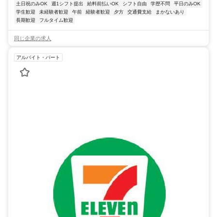
土日祝のみOK
週1シフト提出
給料前払いOK
シフト自由
学歴不問
平日のみOK
学生歓迎
未経験者歓迎
午前
経験者歓迎
夕方
交通費支給
まかないあり
長期歓迎
フルタイム歓迎
同じ企業の求人
アルバイト・パート