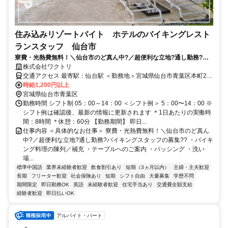
住み込みリゾートバイト ホテルのバイキングレスト
ランスタッフ 仙台市
寮費・光熱費無料！＼仙台市のど真ん中?／超便利な立地?通し勤務?バ
イキングスタッフの募集??
株式会社ワクトリ
交通アクセス 最寄駅：仙台駅 ＜勤務地＞宮城県仙台市青葉区本町2丁
目2-5★寮完備・赴任交通費支給！ 【東京方面より】 新幹線で東京駅
時給1,200円以上
⇒仙台駅（約90分） 仙台駅より徒歩で約12分 ※ご自宅からの通勤も
宮城県仙台市青葉区
相談OK！住み込みを希望されない場合もお気軽にご相談ください。
勤務時間 シフト制 05：00～14：00 ＜シフト例＞ 5：00〜14：00 ※
シフト例は確認後、最新の情報に更新されます ＊1日あたりの実働時
間：8時間 ＊休憩：60分 【勤務期間】 即日...
仕事内容 ＜具体的なお仕事＞ 寮費・光熱費無料！＼仙台市のど真ん
中?／超便利な立地?通し勤務?バイキングスタッフの募集?? ・バイキ
ング料理の陳列／補充 ・テーブルへのご案内 ・バッシング ・洗い
場...
標準中国語
業界未経験者歓迎
飲食割引あり
短期（3ヵ月以内）
主婦・主夫歓迎
長期
フリーター歓迎
社会保険あり
短期
シフト自由
大量募集
学歴不問
期間限定
即日勤務OK
英語
未経験者歓迎
住宅手当あり
交通費全額支給
経験者歓迎
即日払いOK
アルバイト・パート