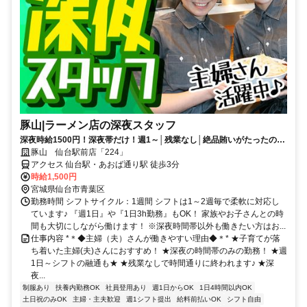
豚山|ラーメン店の深夜スタッフ
深夜時給1500円！深夜帯だけ！週1～│残業なし│絶品賄いがたったの１
円│主婦さん活躍中！│扶養内可
豚山 仙台駅前店「224」
アクセス 仙台駅・あおば通り駅 徒歩3分
時給1,500円
宮城県仙台市青葉区
勤務時間 シフトサイクル：1週間 シフトは1～2週毎で柔軟に対応し
ています♪ 『週1日』や『1日3h勤務』もOK！ 家族やお子さんとの時
間も大切にしながら働けます！ ※深夜時間帯以外も働きたい方はお...
仕事内容 *＊◆主婦（夫）さんが働きやすい理由◆＊* ★子育てが落
ち着いた主婦(夫)さんにおすすめ！ ★深夜の時間帯のみの勤務！ ★週
1日～シフトの融通も★ ★残業なしで時間通りに終われます♪ ★深
夜...
制服あり
扶養内勤務OK
社員登用あり
週1日からOK
1日4時間以内OK
土日祝のみOK
主婦・主夫歓迎
週1シフト提出
給料前払いOK
シフト自由