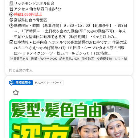
ツ作業が得意」歓迎！
リッチモンドホテル仙台
アクセス 仙台駅西口徒歩6分
時給1,050円以上
宮城県仙台市青葉区
勤務曜日・時間 【募集時間】 9：30～15：00 【勤務条件】 ・週3日
～、1日5時間～ ・土日祝を含めた勤務(平日のみの勤務不可) ・年末
年始や大型連休に勤務できる方 【勤務期間】 ・6ヶ月以上の...
仕事情報 ● 仕事内容 ＼ホテルでの客室清掃のお仕事です／ 作業の流
れのコツさえつかめば簡単♪ (1)ゴミ回収・シーツやタオル類の回収
(2)ベッドメイク(シーツ・枕カバーをピシっと！) (3)浴室...
社員登用あり
副業・WワークOK
給料前払いOK
学生歓迎
交通費支給
シフト制
同じ企業の求人
アルバイト・パート