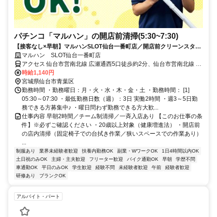
パチンコ「マルハン」の開店前清掃(5:30~7:30)
【接客なし×早朝】マルハンSLOT仙台一番町店／開店前クリーンスタッ
フ
マルハン SLOT仙台一番町店
アクセス 仙台市営南北線 広瀬通西5口徒歩約2分、仙台市営南北線 勾
当台公園南3口徒歩約5分、仙台市営東西線 青葉通一番町北1口徒歩約
時給1,140円
4分
宮城県仙台市青葉区
勤務時間 ・勤務曜日：月・火・水・木・金・土 ・勤務時間： [1]
05:30～07:30 ・最低勤務日数（週）：3日 実働2時間 ・週3～5日勤
務できる方募集中♪ ・曜日問わず勤務できる方大歓...
仕事内容 早朝2時間／チーム制清掃／一斉入店あり 【このお仕事の条
件】※必ずご確認ください ・20歳以上対象（健康増進法） ・開店前
の店内清掃（固定椅子での台拭き作業／狭いスペースでの作業あり）
...
制服あり
業界未経験者歓迎
扶養内勤務OK
副業・WワークOK
1日4時間以内OK
土日祝のみOK
主婦・主夫歓迎
フリーター歓迎
バイク通勤OK
早朝
学歴不問
車通勤OK
平日のみOK
学生歓迎
経験不問
未経験者歓迎
午前
経験者歓迎
研修あり
ブランクOK
アルバイト・パート