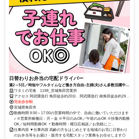
日替わりお弁当の宅配ドライバー
週2～5日／時短やフルタイムなど働き方自由♪主婦(夫)さん多数活躍中！
サポート体制バッチリなのでお子さんの行事でのお休みなども取りやす
ワタミの宅食 1198_宮城角田営業所
い◎
アクセス 阿武隈急行 角田徒歩約20分、阿武隈急行 南角田徒歩約29
分、阿武隈急行 横倉（宮城県）徒歩約43分
完全歩合制
宮城県角田市
勤務時間 9:00～17:00の営業時間の中で、自由に働いていただけます
♪ ※営業所稼働日：月～金 ※平日のみOK／午前のみOK ※扶養内勤務
OK／短時間勤務OK ＊勤務時間・曜日応相談／お気軽にご...
仕事内容 ▼仕事内容 高齢の方をはじめとする地域のお宅に日替わり
のお弁当等をお届け・販売する宅配スタッフ業務をお任せします◎