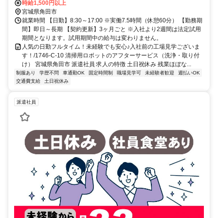
時給1,500円以上
宮城県角田市
就業時間 【日勤】8:30～17:00 ※実働7.5時間（休憩60分） 【勤務期
間】即日～長期 【契約更新】3ヶ月ごと ※入社より2週間は法定試用
期間となります。試用期間中の給与は変わりません。
人気の日勤フルタイム！未経験でも安心♪入社前の工場見学ございま
す！/1746-C-10 清掃用ロボットのアフターサービス（洗浄・取り付
け） 宮城県角田市 派遣社員 求人の特徴 土日祝休み 残業ほぼな...
制服あり
学歴不問
車通勤OK
固定時間制
職場見学可
未経験者歓迎
週払いOK
交通費支給
土日祝休み
派遣社員