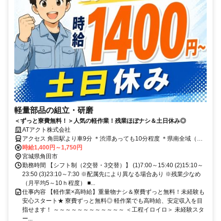
軽量部品の組立・研磨
＜ずっと寮費無料！＞人気の軽作業！残業ほぼナシ＆土日休み◎
ATアクト株式会社
アクセス 角田駅より車9分 ＊渋滞あっても10分程度 ＊県南全域（角
田・柴田郡・白石市）・福島県伊達市から通勤者在籍中
時給1,400円～1,750円
宮城県角田市
勤務時間 【シフト制（2交替・3交替）】 (1)7:00～15:40 (2)15:10～
23:50 (3)23:10～7:30 ※配属先により異なる場合あり ※残業少なめ
（月平均5～10ｈ程度） ■...
仕事内容 【軽作業×高時給】重量物ナシ＆寮費ずっと無料！未経験も
安心スタート★ 寮費ずっと無料◎ 軽作業でも高時給、安定収入を目
指せます！ ～～～～～～～～～～～～ ＜工程イロイロ＞ 未経験スタ
ー...