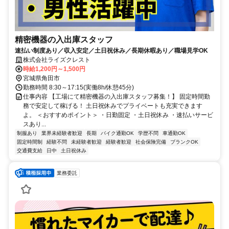
精密機器の入出庫スタッフ
速払い制度あり／収入安定／土日祝休み／長期休暇あり／職場見学OK
株式会社ライズクレスト
時給1,200円～1,500円
宮城県角田市
勤務時間 8:30～17:15(実働8h/休憩45分)
仕事内容 【工場にて精密機器の入出庫スタッフ募集！】 固定時間勤
務で安定して稼げる！ 土日祝休みでプライベートも充実できます
よ。 ＜おすすめポイント＞ ・日勤固定 ・土日祝休み ・速払いサービ
スあり...
制服あり
業界未経験者歓迎
長期
バイク通勤OK
学歴不問
車通勤OK
固定時間制
経験不問
未経験者歓迎
経験者歓迎
社会保険完備
ブランクOK
交通費支給
日中
土日祝休み
業務委託