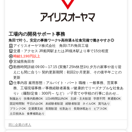
工場内の開発サポート事務
角田で叶う。安定の事務ワーク✨高待遇＆社食完備で働きやすさ◎
アイリスオーヤマ株式会社 角田I.T.P./角田工場
交通・アクセス JR船岡駅またはJR槻木駅より車で15分程度
時給1,190円以上
宮城県角田市
勤務時間詳細 09:00～17:15 (実働7.25h/休憩1h) 夕方の家事や送り迎
えにも間に合う✨ 契約更新期間：初回2か月更新、その後半年ごとの
更新
仕事内容 雇用形態：アルバイト・パート 職種：一般事務、営業事
務、工場現場事務 ✅事務経験者募集 ✅健康的でリーズナブルな社食あ
り♪ （麺類/定食：300円～ など） ✅子育てや学校の行事に合わせ...
制服あり
扶養内勤務OK
1日4時間以内OK
主婦・主夫歓迎
学歴不問
車通勤OK
固定時間制
平日のみOK
未経験者歓迎
経験者歓迎
ネイルOK
賞与あり
ブランクOK
交通費支給
長期歓迎
社割あり
長期休暇あり
ピアスOK
土日祝休み
食事補助あり
同じ企業の求人