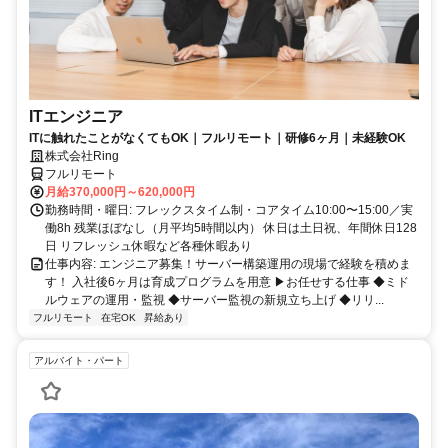
ITエンジニア
ITに触れたことがなくてもOK｜フルリモート｜研修6ヶ月｜未経験OK
株式会社Ring
フルリモート
月給370,000円～620,000円
勤務時間・曜日: フレックスタイム制・コアタイム10:00〜15:00／実
働8h 残業ほぼなし（月平均5時間以内） 休日は土日祝、年間休日128
日 リフレッシュ休暇など各種休暇あり
仕事内容: エンジニア募集！サーバー構築運用の現場で経験を積めま
す！ 入社後6ヶ月は育成プログラムを用意 ▶お任せする仕事 ◆ミド
ルウェアの運用・監視 ◆サーバー監視の新規立ち上げ ◆リリ...
フルリモート
在宅OK
昇給あり
アルバイト・パート