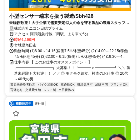
小型センサー端末を扱う製造/Sbh426
未経験歓迎！大手企業で需要安定◎人の命を守る製品の製造スタッフ★
土日祝休み◎冷暖房完備の快適環境♪
株式会社ニコン日総プライム
アクセス 阿武隈急行線「岡駅」より車で5分
時給1,190円
宮城県角田市
勤務時間 (1)6:00～14:15(稼働7.5H/休憩45分) (2)14:00～22:15(稼働
7.5H/休憩45分) (3)22:00～6:15(稼働7.5H/休憩45分) (4)19:30～4...
仕事内容 【 このお仕事のオススメポイント 】
┏━━━━━━━━━┓ 大募集！！ ┗━━━ｖ━━━━━┛ ＼＼ 製
造未経験も大歓迎！！ ／／ ◎ モクモク組立、検査のお仕事 ◎ 20代
～40代の男...
業界未経験者歓迎
バイク通勤OK
車通勤OK
職場見学可
経験不問
ブランクOK
育休あり
交通費支給
シフト制
土日祝休み
正社員