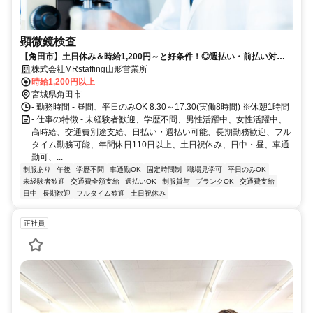
顕微鏡検査
【角田市】土日休み＆時給1,200円～と好条件！◎週払い・前払い対応
可！(規定あり)◎大人気の日勤のお仕事！
株式会社MRstaffing山形営業所
時給1,200円以上
宮城県角田市
- 勤務時間 - 昼間、平日のみOK 8:30～17:30(実働8時間) ※休憩1時間
- 仕事の特徴 - 未経験者歓迎、学歴不問、男性活躍中、女性活躍中、
高時給、交通費別途支給、日払い・週払い可能、長期勤務歓迎、フル
タイム勤務可能、年間休日110日以上、土日祝休み、日中・昼、車通
勤可、...
制服あり
午後
学歴不問
車通勤OK
固定時間制
職場見学可
平日のみOK
未経験者歓迎
交通費全額支給
週払いOK
制服貸与
ブランクOK
交通費支給
日中
長期歓迎
フルタイム歓迎
土日祝休み
正社員