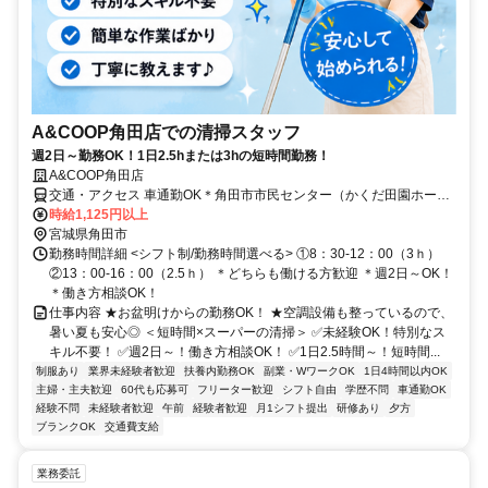
A&COOP角田店での清掃スタッフ
週2日～勤務OK！1日2.5hまたは3hの短時間勤務！
A&COOP角田店
交通・アクセス 車通勤OK＊角田市市民センター（かくだ田園ホー
ル）近く＊
時給1,125円以上
宮城県角田市
勤務時間詳細 <シフト制/勤務時間選べる> ①8：30-12：00（3ｈ）
②13：00-16：00（2.5ｈ） ＊どちらも働ける方歓迎 ＊週2日～OK！
＊働き方相談OK！
仕事内容 ★お盆明けからの勤務OK！ ★空調設備も整っているので、
暑い夏も安心◎ ＜短時間×スーパーの清掃＞ ✅未経験OK！特別なス
キル不要！ ✅週2日～！働き方相談OK！ ✅1日2.5時間～！短時間...
制服あり
業界未経験者歓迎
扶養内勤務OK
副業・WワークOK
1日4時間以内OK
主婦・主夫歓迎
60代も応募可
フリーター歓迎
シフト自由
学歴不問
車通勤OK
経験不問
未経験者歓迎
午前
経験者歓迎
月1シフト提出
研修あり
夕方
ブランクOK
交通費支給
業務委託