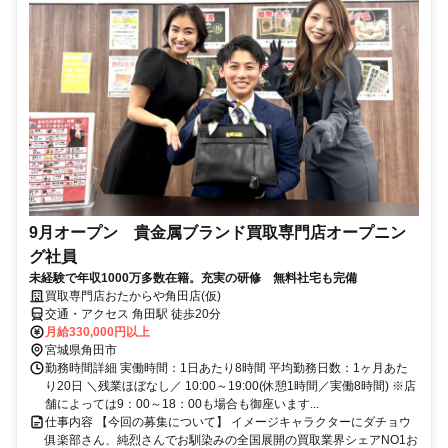
9月オープン 貴金属ブランド買取専門店オープニン
グ社員
未経験で年収1000万多数在籍。充実の研修 無料社宅も完備
買取専門店おたからや角田店(仮)
交通・アクセス 角田駅 徒歩20分
月給330,000円以上
宮城県角田市
勤務時間詳細 実働時間：1日あたり8時間 平均勤務日数：1ヶ月あた
り20日 ＼残業ほぼなし／ 10:00～19:00(休憩1時間／実働8時間) ※店
舗によっては9：00～18：00も場合も御座います...
仕事内容 【今回の募集について】 イメージキャラクターにダチョウ
俱楽部さん、純烈さんでお馴染みの全国展開の買取業界シェアNO1お