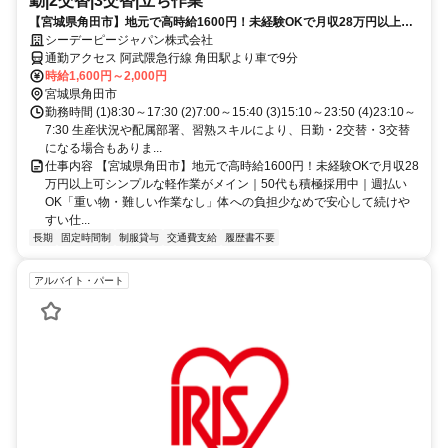
勤|2交替|3交替|立ち作業
【宮城県角田市】地元で高時給1600円！未経験OKで月収28万円以上可
シンプルな軽作業がメイン｜50代も積極採用中｜週払いOK「重い物・
シーデーピージャパン株式会社
難しい作業なし」体への負担少なめで安心して続けやすい仕事
通勤アクセス 阿武隈急行線 角田駅より車で9分
時給1,600円～2,000円
宮城県角田市
勤務時間 (1)8:30～17:30 (2)7:00～15:40 (3)15:10～23:50 (4)23:10～
7:30 生産状況や配属部署、習熟スキルにより、日勤・2交替・3交替
になる場合もありま...
仕事内容 【宮城県角田市】地元で高時給1600円！未経験OKで月収28
万円以上可シンプルな軽作業がメイン｜50代も積極採用中｜週払い
OK「重い物・難しい作業なし」体への負担少なめで安心して続けや
すい仕...
長期
固定時間制
制服貸与
交通費支給
履歴書不要
アルバイト・パート