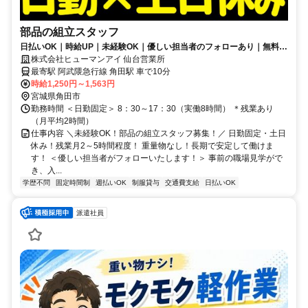
部品の組立スタッフ
日払いOK｜時給UP｜未経験OK｜優しい担当者のフォローあり｜無料駐
車場完備｜角田駅より車で10分｜
株式会社ヒューマンアイ 仙台営業所
最寄駅 阿武隈急行線 角田駅 車で10分
時給1,250円～1,563円
宮城県角田市
勤務時間 ＜日勤固定＞ 8：30～17：30（実働8時間） ＊残業あり
（月平均2時間）
仕事内容 ＼未経験OK！部品の組立スタッフ募集！／ 日勤固定・土日
休み！残業月2～5時間程度！ 重量物なし！長期で安定して働けま
す！ ＜優しい担当者がフォローいたします！＞ 事前の職場見学がで
き、入...
学歴不問
固定時間制
週払いOK
制服貸与
交通費支給
日払いOK
派遣社員