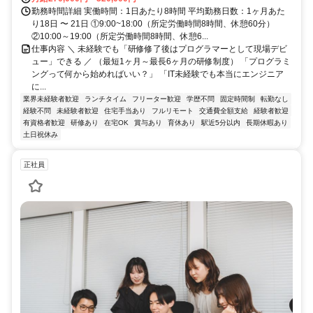
勤務時間詳細 実働時間：1日あたり8時間 平均勤務日数：1ヶ月あた
り18日 〜 21日 ①9:00~18:00（所定労働時間8時間、休憩60分）
②10:00～19:00（所定労働時間8時間、休憩6...
仕事内容 ＼ 未経験でも「研修修了後はプログラマーとして現場デビ
ュー」できる ／ （最短1ヶ月～最長6ヶ月の研修制度） 「プログラミ
ングって何から始めればいい？」 「IT未経験でも本当にエンジニア
に...
業界未経験者歓迎
ランチタイム
フリーター歓迎
学歴不問
固定時間制
転勤なし
経験不問
未経験者歓迎
住宅手当あり
フルリモート
交通費全額支給
経験者歓迎
有資格者歓迎
研修あり
在宅OK
賞与あり
育休あり
駅近5分以内
長期休暇あり
土日祝休み
正社員