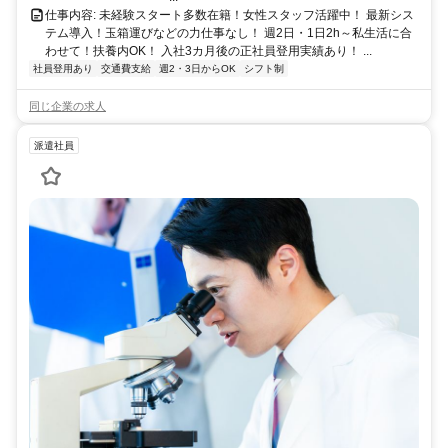
仕事内容: 未経験スタート多数在籍！女性スタッフ活躍中！ 最新シス
テム導入！玉箱運びなどの力仕事なし！ 週2日・1日2h～私生活に合
わせて！扶養内OK！ 入社3カ月後の正社員登用実績あり！ ...
社員登用あり
交通費支給
週2・3日からOK
シフト制
同じ企業の求人
派遣社員