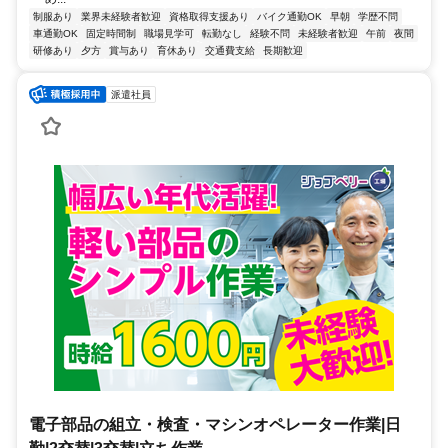
制服あり
業界未経験者歓迎
資格取得支援あり
バイク通勤OK
早朝
学歴不問
車通勤OK
固定時間制
職場見学可
転勤なし
経験不問
未経験者歓迎
午前
夜間
研修あり
夕方
賞与あり
育休あり
交通費支給
長期歓迎
派遣社員
電子部品の組立・検査・マシンオペレーター作業|日