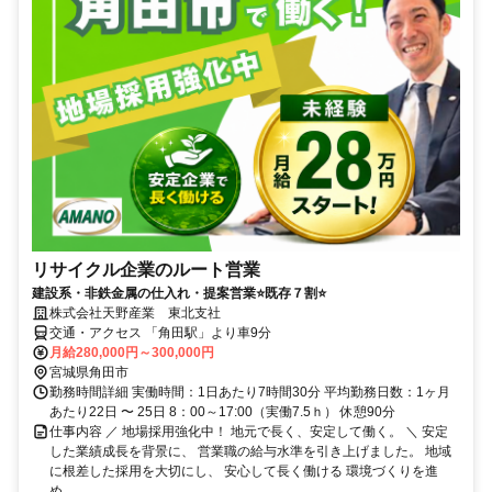
リサイクル企業のルート営業
建設系・非鉄金属の仕入れ・提案営業⭐既存７割⭐
株式会社天野産業 東北支社
交通・アクセス 「角田駅」より車9分
月給280,000円～300,000円
宮城県角田市
勤務時間詳細 実働時間：1日あたり7時間30分 平均勤務日数：1ヶ月
あたり22日 〜 25日 8：00～17:00（実働7.5ｈ） 休憩90分
仕事内容 ／ 地場採用強化中！ 地元で長く、安定して働く。 ＼ 安定
した業績成長を背景に、 営業職の給与水準を引き上げました。 地域
に根差した採用を大切にし、 安心して長く働ける 環境づくりを進
め...