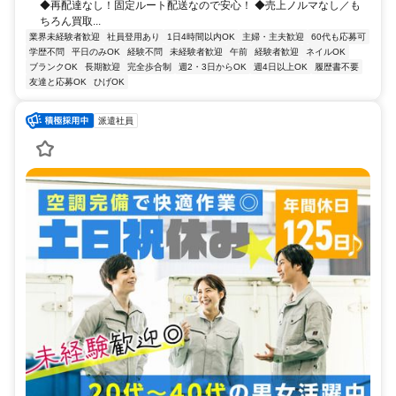
◆再配達なし！固定ルート配送なので安心！ ◆売上ノルマなし／も
ちろん買取...
業界未経験者歓迎
社員登用あり
1日4時間以内OK
主婦・主夫歓迎
60代も応募可
学歴不問
平日のみOK
経験不問
未経験者歓迎
午前
経験者歓迎
ネイルOK
ブランクOK
長期歓迎
完全歩合制
週2・3日からOK
週4日以上OK
履歴書不要
友達と応募OK
ひげOK
派遣社員