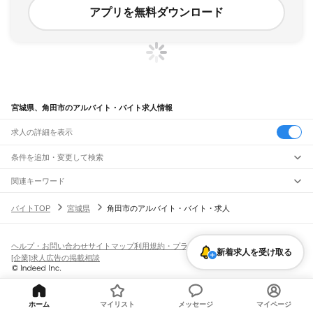
アプリを無料ダウンロード
宮城県、角田市のアルバイト・バイト求人情報
求人の詳細を表示
条件を追加・変更して検索
市区町村を追加・変更
関連キーワード
宮城県 角田市 ゲオ
宮城県 角田市 農業
宮城県 角田市 仕分け
宮城県 角田市 コープ
宮城県
駅を追加・変更
バイトTOP
宮城県
角田市のアルバイト・バイト・求人
宮城県 角田市 ヨークベニマル
宮城県
すべて
仙台市
すべて
職種を追加・変更
JR東北本線(黒磯～利府・盛岡)
青葉区
宮城野区
若林区
太白区
泉区
越河駅
白石駅
東白石駅
北白川駅
大河原駅
船岡駅
槻木駅
岩沼駅
館腰駅
名取駅
飲食・フードサービス
ヘルプ・お問い合わせ
サイトマップ
利用規約・プライバシーポリシー
石巻市
塩竈市
気仙沼市
白石市
名取市
角田市
多賀城市
岩沼市
登米市
栗原市
新着求人を受け取る
特徴を追加・変更
南仙台駅
太子堂駅
長町駅
仙台駅
東仙台駅
岩切駅
新利府駅
利府駅
陸前山王駅
飲食・フードサービス
すべて
[企業]求人広告の掲載相談
東松島市
大崎市
富谷市
刈田郡
柴田郡
伊具郡
亘理郡
宮城郡
黒川郡
加美郡
遠田郡
国府多賀城駅
塩釜駅
松島駅
愛宕駅
品井沼駅
鹿島台駅
松山町駅
小牛田駅
田尻駅
ホールスタッフ
キッチンスタッフ
皿洗い・洗い場
精肉・鮮魚加工
給食調理
人気
牡鹿郡
本吉郡
瀬峰駅
梅ケ沢駅
新田駅
石越駅
有壁駅
雇用形態を追加・変更
パン屋（ベーカリー）
フードカウンター販売員
バー（BAR）・バーテンダー
日払いOK
高校生歓迎
学生歓迎
深夜の仕事
髪型・髪色自由
ひげOK
ネイルOK
飲食店補助（開店・閉店準備）
飲食店（店長・マネージャー）
ピアスOK
アルバイト・パート
履歴書不要
オープニングスタッフ
留学生・外国人活躍中
ドラゴンレール大船渡線
都道府県を変更
営業・販売
ホーム
マイリスト
メッセージ
マイページ
勤務期間
正社員
気仙沼駅