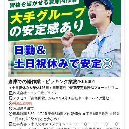
倉庫での軽作業・ピッキング業務/Sbh401
＜土日祝休み＆年休126日＞日勤専門で長期安定勤務◎フォークリフト
の資格を活かせる！実務未経験もOK
株式会社ニコン日総プライム
アクセス 「南角田駅」から車で4分★自転車・車・バイク通勤
OK（無料駐車場あり）
時給1,230円
宮城県角田市
勤務時間 8:30～17:15 実働8時間／休憩45分 ★平日週5日勤務 ※残業
1日当たり15分ほどと少なめ！
仕事内容 ＜求人のオススメポイント＞ ◇･━･◇･━･◇･━･◇･━･◇･