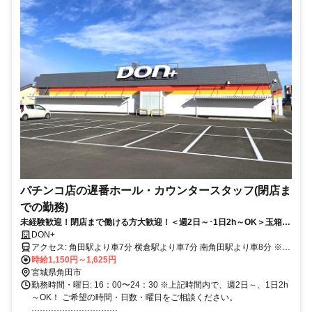
パチンコ店の遅番ホール・カウンタースタッフ(閉店ま
での勤務)
未経験歓迎！閉店まで働ける方大歓迎！＜週2日～･1日2h～OK＞玉箱運
びなし！車・バイク通勤OK★扶養内可◎女性スタッフ多数活躍中★
DON+
アクセス: 角田駅より車7分 横倉駅より車7分 南角田駅より車8分 ※
車・バイク通勤OK
時給1,150円～1,625円
宮城県角田市
勤務時間・曜日: 16：00〜24：30 ※上記時間内で、週2日～、1日2h
～OK！ ご希望の時間・日数・曜日をご相談ください。
·······························...