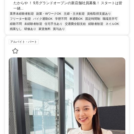
たからや ！ 9月グランドオープンの新店舗社員募集！ スタートは皆
一緒...
業界未経験者歓迎
副業・WワークOK
主婦・主夫歓迎
資格取得支援あり
フリーター歓迎
バイク通勤OK
学歴不問
車通勤OK
固定時間制
職場見学可
経験不問
未経験者歓迎
住宅手当あり
交通費全額支給
経験者歓迎
ネイルOK
残業なし
研修あり
家賃無料
賞与あり
アルバイト・パート