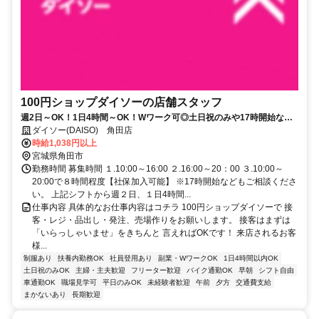
100円ショップダイソーの店舗スタッフ
週2日～OK！1日4時間～OK！Wワーク可◎土日祝のみや17時開始など
シフト相談OK♪
ダイソー(DAISO) 角田店
時給1,038円以上
宮城県角田市
勤務時間 募集時間 １.10:00～16:00 ２.16:00～20：00 ３.10:00～
20:00で８時間程度【社保加入可能】 ※17時開始などもご相談くださ
い。 上記シフトから週２日、１日4時間...
仕事内容 具体的なお仕事内容はコチラ 100円ショップダイソーで 接
客・レジ・品出し・発注、売場作りをお願いします。 接客はまずは
「いらっしゃいませ」をきちんと 言えればOKです！ 来店されるお客
様...
制服あり
扶養内勤務OK
社員登用あり
副業・WワークOK
1日4時間以内OK
土日祝のみOK
主婦・主夫歓迎
フリーター歓迎
バイク通勤OK
早朝
シフト自由
車通勤OK
職場見学可
平日のみOK
未経験者歓迎
午前
夕方
交通費支給
まかないあり
長期歓迎