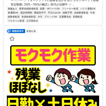
━･◇･━･◇ フォークリフトの資格を活かせる◎ 大手グループで長期
安定勤務♪ 20代～50代の幅広い世代が活躍中 ◇･...
制服あり
業界未経験者歓迎
副業・WワークOK
フリーター歓迎
バイク通勤OK
車通勤OK
固定時間制
職場見学可
平日のみOK
経験不問
未経験者歓迎
午前
経験者歓迎
有資格者歓迎
夕方
ブランクOK
交通費支給
長期歓迎
フルタイム歓迎
土日祝休み
派遣社員