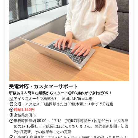
受電対応・カスタマーサポート
研修あり＆簡単な業務からスタート◎PC操作ができればOK！
アイリスオーヤマ株式会社 角田I.T.P./角田工場
交通・アクセス JR船岡駅またはJR槻木駅より車で15分程度
時給1,190円
宮城県角田市
勤務時間詳細 09:00 ～ 17:15 （実働7時間15分 / 休憩60分） ✅夕方早
めの17:15退社！ ✅残業はほとんどありません。 契約更新期間：初回
2か月更新、その後半年ごとの更新
仕事内容 雇用形態：アルバイト・パート 職種：その他カスタマーサ