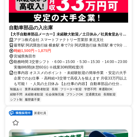
自動車部品の入出庫
【大手自動車部品メーカー】未経験大歓迎／土日休み／社員食堂あり／
男性活躍中／月収例33万円
アデコ株式会社 スマートファクトリー営業部 東北支社
最寄駅 阿武隈急行線 横倉駅 車で7分 阿武隈急行線 角田駅 車で9分 阿
武隈急行線 岡駅 車で11分
時給1,500円～1,875円
宮城県角田市
勤務時間 3交替シフト ・6:00～15:00 ・5:30～15:30 ・14:00～23:00
実働8時間(休憩60分) ※残業30時間程度/月
仕事内容 オススメのポイント ・未経験歓迎の簡単作業 ・安定の大手
企業でのお仕事 ・高時給×3交替で高収入を狙えます 月収33万円以上
も可能！ ・人気の土日休み 【お仕事の内容】 自動車部品の仕分...
制服あり
業界未経験者歓迎
長期
フリーター歓迎
学歴不問
車通勤OK
経験不問
未経験者歓迎
社会保険完備
ブランクOK
交通費支給
長期歓迎
シフト制
履歴書不要
派遣社員