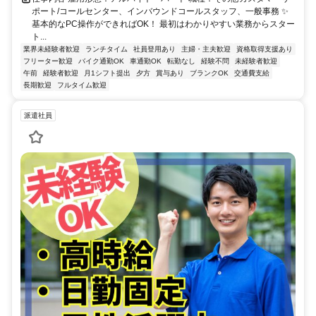
ポート/コールセンター、インバウンドコールスタッフ、一般事務 ✨
基本的なPC操作ができればOK！ 最初はわかりやすい業務からスター
ト...
業界未経験者歓迎
ランチタイム
社員登用あり
主婦・主夫歓迎
資格取得支援あり
フリーター歓迎
バイク通勤OK
車通勤OK
転勤なし
経験不問
未経験者歓迎
午前
経験者歓迎
月1シフト提出
夕方
賞与あり
ブランクOK
交通費支給
長期歓迎
フルタイム歓迎
派遣社員