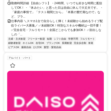
勤務時間詳細 【自由シフト】 ・24時間、いつでも好きな時間に配信
してOK！ ・「休みたい」と思った日は自由に休んで大丈夫です。 ・
「家庭の事情で」「テスト期間だから」「本業の繁忙期なので」な
ど、プラ...
仕事内容 ＼スマホ1台で自分らしく輝く！未経験から始めるライブ配
信ライバー大募集／ ✅未経験OK！特別なスキルや機材は一切不要！
✅完全在宅・フルリモート！全国どこからでも参加OK！ ✅顔出しな
しの「...
主婦・主夫歓迎
フリーター歓迎
短期
シフト自由
学歴不問
フルリモート
経験者歓迎
ネイルOK
在宅OK
ブランクOK
長期歓迎
完全歩合制
単発
ピアスOK
服装自由
ひげOK
髪型・髪色自由
アルバイト・パート