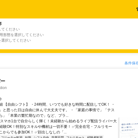
郡
してください
雇用形態を選択してください
を選択してください
条件保
バー
tion
ト
細 【自由シフト】 ・24時間、いつでも好きな時間に配信してOK！ ・
」と思った日は自由に休んで大丈夫です。 ・「家庭の事情で」「テス
ら」「本業の繁忙期なので」など、プラ...
＼スマホ1台で自分らしく輝く！未経験から始めるライブ配信ライバー大
未経験OK！特別なスキルや機材は一切不要！ ✅完全在宅・フルリモー
からでも参加OK！ ✅顔出しなしの「...
フリーター歓迎
短期
シフト自由
学歴不問
フルリモート
経験者歓迎