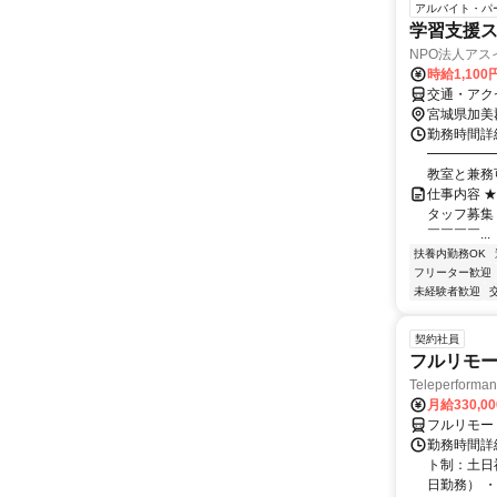
アルバイト・パ
学習支援
NPO法人アス
時給1,100
交通・アク
宮城県加美
勤務時間詳細
━━━━━━
教室と兼務可
仕事内容 ★
タッフ募集！
￣￣￣￣...
扶養内勤務OK
フリーター歓迎
未経験者歓迎
契約社員
フルリモー
Teleperform
月給330,0
フルリモー
勤務時間詳
ト制：土日
日勤務） ・