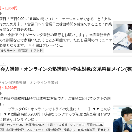
円～1,850円
ト
日: * 平日9:00～18:00の間でコミュニケーションができること * 支払
行のため月末、１営業日〜３営業日に稼働時間を確保できること * 作業
間などご自身の都...
 経理・会計アウトソーシング業務の遂行をお願いします。当面業務量自
ので副業などで参画いただくことが可能です。ただし昼間のコミュニケ
必要となります。 ※今回はプレーイン...
フルリモート
在宅OK
シフト制
ート
会人講師・オンラインの塾講師/小学生対象/文系科目メイン(
ライン個別指導塾 オンライン事業部
円～6,930円
ト
担当科目や勤務曜日/時間は柔軟に対応でき、ご希望に応じてシフトの調
す。
【―― ブランクOK！オンラインでトライの先生に！ ――】 ▼▼ この求
T！ ▼▼ □最高時給6,930円！明確なランクアップ制度 □完全在宅！Wワ
最適なオンライン指...
副業・WワークOK
土日祝のみOK
主婦・主夫歓迎
シフト自由
平日のみOK
不問
未経験者歓迎
フルリモート
経験者歓迎
残業なし
有資格者歓迎
研修あり