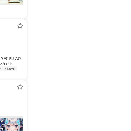
な学校現場の想
がら...
K
長期歓迎