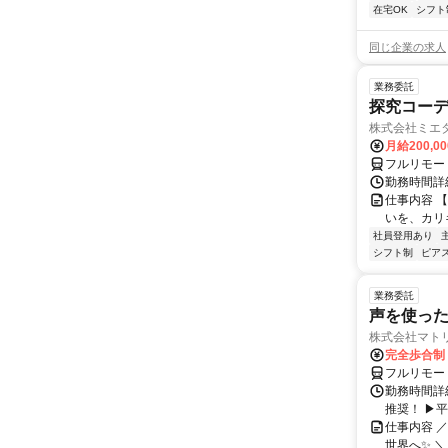
在宅OK
シフト
同じ企業の求人
業務委託
探究コー
株式会社ミエ
月給200,0
フルリモー
勤務時間詳細
仕事内容 
いを、カリ
社員登用あり
シフト制
ピアス
業務委託
声を使っ
株式会社マト
完全歩合制
フルリモー
勤務時間詳細
推奨！ ▶
仕事内容 
世界へ✨ ＼