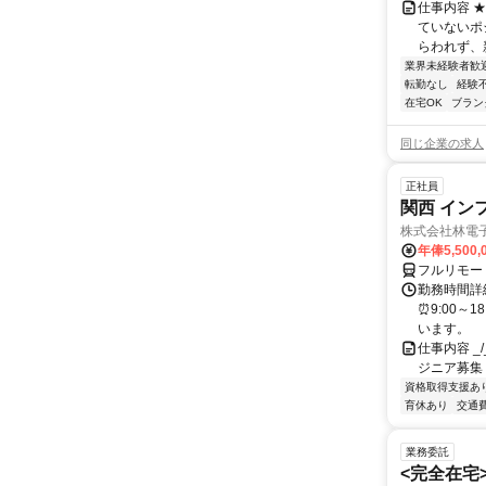
仕事内容 
ていないポ
らわれず、新
業界未経験者歓
転勤なし
経験
在宅OK
ブラン
同じ企業の求人
正社員
関西 イン
株式会社林電
年俸5,500,
フルリモー
勤務時間詳細
⏰9:00～
います。
仕事内容 _/_
ジニア募集
資格取得支援あ
育休あり
交通
業務委託
<完全在宅