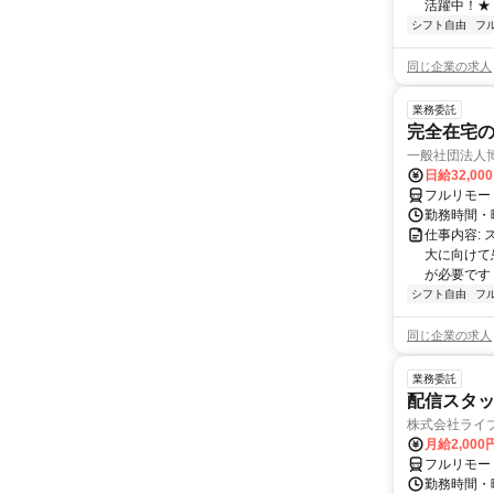
活躍中！★
シフト自由
フ
同じ企業の求人
業務委託
完全在宅
一般社団法人
日給32,00
フルリモー
勤務時間・曜
仕事内容:
大に向けて
が必要です！
シフト自由
フ
同じ企業の求人
業務委託
配信スタッ
株式会社ライ
月給2,000
フルリモー
勤務時間・