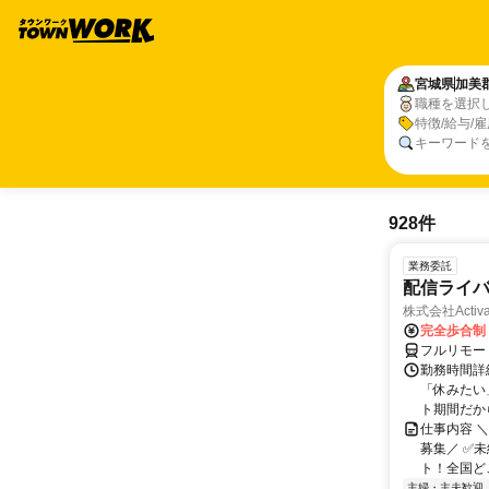
宮城県
加美
職種を選択
特徴/給与/
キーワード
928件
業務委託
配信ライ
株式会社Activa
完全歩合制
フルリモー
勤務時間詳
「休みたい
ト期間だか
仕事内容 
募集／ ✅
ト！全国どこ
主婦・主夫歓迎