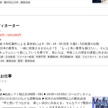
制
週4日以上OK
服装自由
ディネーター
タ
00円～500,000円
ト
 ※対応案件による 基本的には 9：00～18：00 目安 ※週2～5日程度の出勤
【日本の教育を、一緒に前進させませんか？】 「もっと良い教育を届けたい」 そん
キュラムという形にしていく仕事です。 私たちは、学校ごとの理念や課題に向き合いな
主婦・主夫歓迎
フリーター歓迎
学歴不問
車通勤OK
即日勤務OK
英語
フルリモート
ネイルO
OK
服装自由
髪型・髪色自由
たお仕事
リクス
ト
 ■自由シフト制(1日1時間～OK) ▶19:00〜24:00の ゴールデンタイム
平日だけ/土日だけなども調整自由 ▶初月のみ50時間以上の配信必須
／ 『声と想いでつながる、 新しい自分に出会える』 そんなライブ配信の
 ╭─────────･⭐･･───╮ ＼＼ ～ おすすめポイント！ ～ ／／