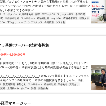
★新規プロジェクトスタート★ ✅ 完全在宅勤務♪ ✅ 弊社でしか募集をし
ジションです♪ ✅ これからの組織を一緒に形づくるやりがい ✅ 前例にと
しい挑戦ができる環境 ✅...
迎
ランチタイム
社員登用あり
副業・WワークOK
フリーター歓迎
学歴不問
不問
未経験者歓迎
フルリモート
経験者歓迎
ネイルOK
有資格者歓迎
研修あり
クOK
育休あり
オープニングスタッフ
長期歓迎
シフト制
フラ基盤(サーバー)技術者募集
子
000円～6,500,000円
ト
 実働時間：1日あたり8時間 平均勤務日数：1ヶ月あたり19日 〜 20日
18:00（休憩60分） ※案件状況により時間外勤務が 発生する場合がござ
/_/_/_/_/_/_/_/_/_/_/_/_/_/_/_/_/ メガバンク基盤を支える インフラエン
 金融インフラの最前線で、 本物の基盤技術を磨きませんか。 当社...
り
固定時間制
転勤なし
フルリモート
経験者歓迎
研修あり
賞与あり
費支給
土日祝休み
ひげOK
髪型・髪色自由
>経理マネージャー