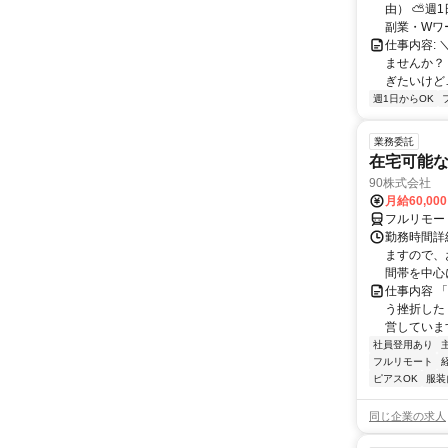
由） ⛅週1
副業・Wワ
仕事内容: 
ませんか？
ぎたいけど…
週1日からOK
業務委託
在宅可能
90株式会社
月給60,00
フルリモー
勤務時間詳
ますので、お
間帯を中心に
仕事内容 
う挫折したく
営しています
社員登用あり
フルリモート
ピアスOK
服装
同じ企業の求人