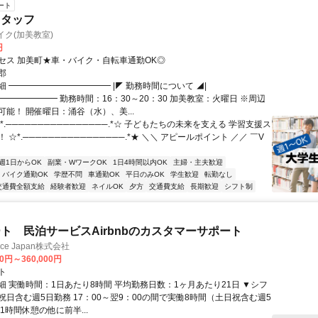
ート
スタッフ
イク(加美教室)
円
セス 加美町★車・バイク・自転車通勤OK◎
郡
 ━━━━━━━━━━━━ |◤ 勤務時間について ◢|
━━━━━━ 勤務時間：16：30～20：30 加美教室：火曜日 ※周辺
能！ 開催曜日：涌谷（水）、美...
*.────────────────.*☆ 子どもたちの未来を支える 学習支援ス
 ☆*.────────────────.*★ ＼＼ アピールポイント ／／ ￣V
週1日からOK
副業・WワークOK
1日4時間以内OK
主婦・主夫歓迎
バイク通勤OK
学歴不問
車通勤OK
平日のみOK
学生歓迎
転勤なし
交通費全額支給
経験者歓迎
ネイルOK
夕方
交通費支給
長期歓迎
シフト制
ト 民泊サービスAirbnbのカスタマーサポート
ance Japan株式会社
00円～360,000円
ト
細 実働時間：1日あたり8時間 平均勤務日数：1ヶ月あたり21日 ▼シフ
祝日含む週5日勤務 17：00～翌9：00の間で実働8時間（土日祝含む週5
1時間休憩の他に前半...