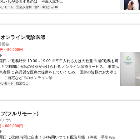
 私たちが提供するのは「推薦入試対...
ルリモート
完全歩合制
週2・3日からOK
のオンライン問診医師
博愛会
0円～80,000円
ト
日: ✅勤務時間 10:00～19:00 ※平日入れる方は大歓迎 ※週0勤務も可
 スキマ時間に医師の診察が受けられる オンライン診療サービス。 事業拡
患者様に 高品質な医療の提供をしていくため、 医師の皆様のお力添え
 ご自宅などでのオンライン診...
ルリモート
残業なし
フ(フルリモート)
ブナウV
円～600,000円
ト
曜日: ⏰勤務時間は自由！ 24時間いつでも配信可能 （深夜・早朝も自