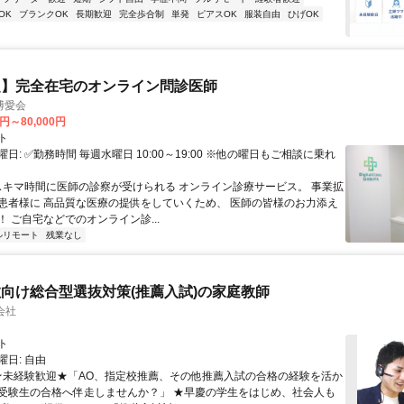
OK
ブランクOK
長期歓迎
完全歩合制
単発
ピアスOK
服装自由
ひげOK
定】完全在宅のオンライン問診医師
博愛会
0円～80,000円
ト
日: ✅勤務時間 毎週水曜日 10:00～19:00 ※他の曜日もご相談に乗れ
 スキマ時間に医師の診察が受けられる オンライン診療サービス。 事業拡
患者様に 高品質な医療の提供をしていくため、 医師の皆様のお力添え
 ご自宅などでのオンライン診...
ルリモート
残業なし
向け総合型選抜対策(推薦入試)の家庭教師
会社
ト
日: 自由
 ★未経験歓迎★「AO、指定校推薦、その他推薦入試の合格の経験を活か
受験生の合格へ伴走しませんか？」 ★早慶の学生をはじめ、社会人も