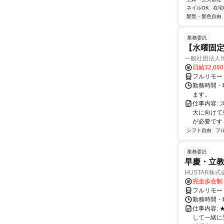
ネイルOK
在宅
髪型・髪色自由
業務委託
【水曜固
一般社団法人
日給32,00
フルリモー
勤務時間・曜
ます。
仕事内容:
大に向けて
が必要です！
シフト自由
フ
業務委託
早慶・立教
HUSTAR株式
完全歩合制
フルリモー
勤務時間・曜
仕事内容:
して一緒に