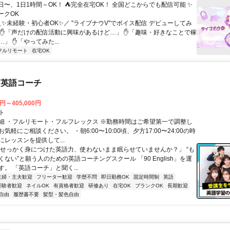
日〜、1日1時間～OK！ ⛺完全在宅OK！ 全国どこからでも配信可能 ✨
ークOK
＼✨未経験・初心者OK✨／ "ライブナウV"でボイス配信 デビューしてみ
 ✋「声だけの配信活動に興味があるけど…」 ✋「趣味・好きなことで稼
」 ✋「やってみた...
フルリモート
在宅OK
な英語コーチ
0円～405,000円
ト
細 ・フルリモート・フルフレックス ※勤務時間はご希望第一で調整し
気軽にご相談ください。 ・朝6:00〜10:00頃、夕方17:00〜24:00の時
レッスンを提供して...
「せっかく身につけた英語力、使わないまま眠らせていませんか？」 “も
ない”と願う人のための英語コーチングスクール 「90 English」を運
。 「英語コーチ」と聞く...
主婦・主夫歓迎
フリーター歓迎
学歴不問
即日勤務OK
固定時間制
英語
経験者歓迎
ネイルOK
有資格者歓迎
研修あり
在宅OK
ブランクOK
長期歓迎
自由
履歴書不要
髪型・髪色自由