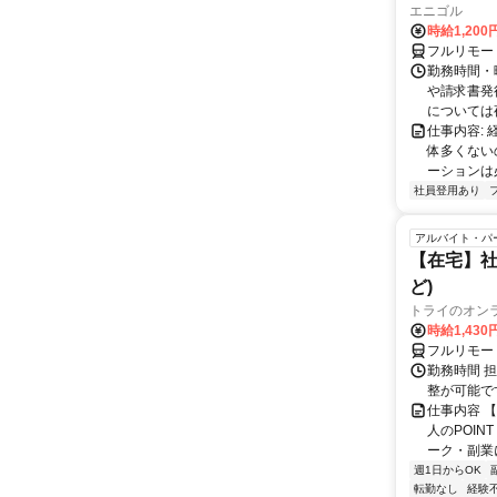
エニゴル
時給1,200
フルリモー
勤務時間・曜
や請求書発
については夜
仕事内容:
体多くない
ーションは
社員登用あり
アルバイト・パ
【在宅】社
ど)
トライのオン
時給1,430
フルリモー
勤務時間 
整が可能で
仕事内容 
人のPOIN
ーク・副業に
週1日からOK
転勤なし
経験