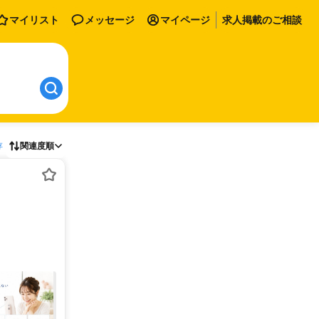
マイリスト
メッセージ
マイページ
求人掲載のご相談
存
関連度順